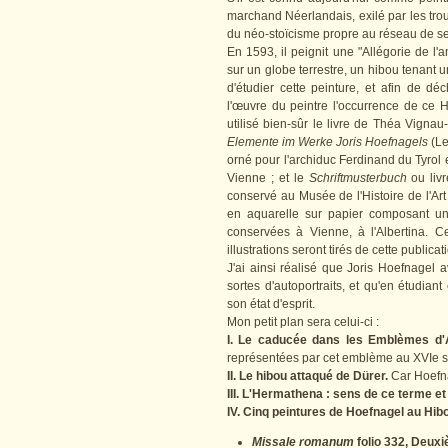
marchand Néerlandais, exilé par les trou
du néo-stoïcisme propre au réseau de s
En 1593, il peignit une "Allégorie de l'
sur un globe terrestre, un hibou tenant 
d'étudier cette peinture, et afin de déc
l'œuvre du peintre l'occurrence de ce 
utilisé bien-sûr le livre de Théa Vigna
Elemente im Werke Joris Hoefnagels
(Le
orné pour l'archiduc Ferdinand du Tyrol 
Vienne ; et le
Schriftmusterbuch
ou liv
conservé au Musée de l'Histoire de l'Ar
en aquarelle sur papier composant un
conservées à Vienne, à l'Albertina. C
illustrations seront tirés de cette public
J'ai ainsi réalisé que Joris Hoefnagel
sortes d'autoportraits, et qu'en étudia
son état d'esprit.
Mon petit plan sera celui-ci :
I. Le caducée dans les Emblèmes d'A
représentées par cet emblème au XVIe s
II. Le hibou attaqué de Dürer.
Car Hoefna
III. L'Hermathena : sens de ce terme et
IV. Cinq peintures de Hoefnagel au Hib
Missale romanum
folio 332, Deux