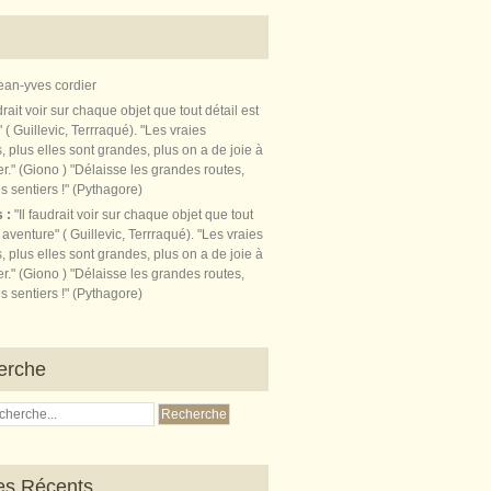
ean-yves cordier
s :
"Il faudrait voir sur chaque objet que tout
t aventure" ( Guillevic, Terrraqué). "Les vraies
, plus elles sont grandes, plus on a de joie à
r." (Giono ) "Délaisse les grandes routes,
s sentiers !" (Pythagore)
erche
les Récents