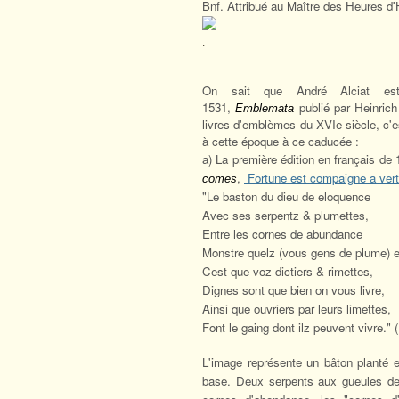
Bnf. Attribué au Maître des Heures d'
.
On sait que André Alciat est
1531,
publié par Heinric
Emblemata
livres d'emblèmes du XVIe siècle, c'e
à cette époque à ce caducée :
a) La première édition en français de
,
Fortune est compaigne a vert
comes
"Le baston du dieu de eloquence
Avec ses serpentz & plumettes,
Entre les cornes de abundance
Monstre quelz (vous gens de plume) 
Cest que voz dictiers & rimettes,
Dignes sont que bien on vous livre,
Ainsi que ouvriers par leurs limettes,
Font le gaing dont ilz peuvent vivre." 
L'image représente un bâton planté en
base. Deux serpents aux gueules de