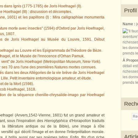
ons dans Ignis (1775-1785) de Joris Hoefnagel (II).
Profil
 de Hoefnagel (III) : discussion et décomptes.
ne, 1601) et les papillons (I) : Mira calligraphiae monumenta
Name :
j
ature morte avec insectes" (1594) d'Oxford par Joris Hoefnagel,
us, 1807.
ons de Joris Hoefnagel au Musée du Louvre, 1591. Début
Hoefnagel au Louvre et les Epigrammata deThéodore de Bèze.
efnagel, et le Musée de l'innocence d'Orhan Pamuk.
À Propo
du vent" de Joris Hoefnagel (Metropolitan Museum, New-York).
détail es
r ses 70 ans l'une des premières Natures mortes connues.
richesses
tés dans les deux Allégories de la vie brève de Joris Hoefnagel
les donne
ille. Petit inventaire entomologique amateur, et étude.
prends le
 et de la Mort (1598).
 Jacob Hoefnagel, 1618.
iption de la séquence chenille-chrysalide-imago par Hoefnagel
Rech
Hoefnagel (Anvers,1542-Vienne, 1601) fut un grand amateur et
ant, sous l'inspiration des
Hieroglyphica
d'Horapollon traduits
 la littérature antique ou de la Bible), une image à rôle
rsifié qui décrit l'image et en donne l'interprétation morale.
Artic
, il brilla aussi par ses poèmes latins. Enfin, fils d'un riche