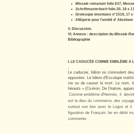
Missale romanum
folio 637, Mess
Schriftmusterbuch
folio 20, 18 x 
Grotesque inventaire n°1519, 17 x
Allégorie pour l'amitié d' Abraham 
V. Discussion.
VI. Annexe : description du
Missale R
Bibliographie
.
.
I. LE CADUCÉE COMME EMBLÈME A 
.
Le caducée, bâton où s'enroulent deux
opposées. Le bâton d'Esculape maîtris
vie ou de causer la mort. Le nom, ti
hérauts » (Cicéron, De Oratore, appar
Comme e
mblème d'Hermès, il devin
est le dieu du commerce, des voyag
surtout son lien avec le Logos et i
figuration de François Ier en déité mul
commente :
.