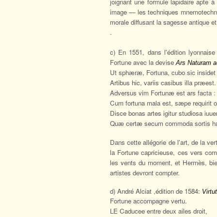
joignant une formule lapidaire apte à
image — les techniques mnemotechniq
morale diffusant la sagesse antique et
.
c) En 1551, dans l'édition lyonnai
Fortune avec la devise
Ars Naturam a
Ut sphæræ, Fortuna, cubo sic insidet
Artibus hic, variis casibus illa præest.
Adversus vim Fortunæ est ars facta : 
Cum fortuna mala est, sæpe requirit 
Disce bonas artes igitur studiosa iuue
Quæ certæ secum commoda sortis h
Dans cette allégorie de l'art, de la v
la Fortune capricieuse, c
es vers comp
les vents du moment, et Hermès, bien
artistes devront compter.
d) André Alciat ,édition de 1584:
Virtu
Fortune accompagne vertu.
LE Caducee entre deux ailes droit,