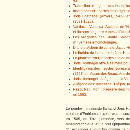
43)
Traduction et origines des inscripti
Inscriptions et insectes dans l'Ignis
Joris Hoefnagel (Anvers, 1542-Vien
(1591-1596).
Vanitas et Vanessa . A propos de "N
et du nom de genre Vanessa Fabrici
Les Allégories des Quatre Sais
d'inventaire entomologique.
Diane et Actéon de Joris et Jacob 
Le théâtre de la nature de Joris Ho
La planche "Ater, Insectes et dieu 
Joris Hoefnagel offre à sa mère pou
Identification des insectes représen
(1591) du Musée des Beaux-Arts de L
Joris Hoefnagel : Allégorie de la Vie
Allégorie de l'Hiver et de l'Été par
Nasci, Pati, Mori : première descr
en 1592.
.
Le peintre miniaturiste flamand Joris 
créateur d'Emblemata, ces livres associ
en 1505, un Titre (sentence, vers de
mnémotechnique, et un bref épigramme ve
S'il est connu aujourd'hui comme peintre