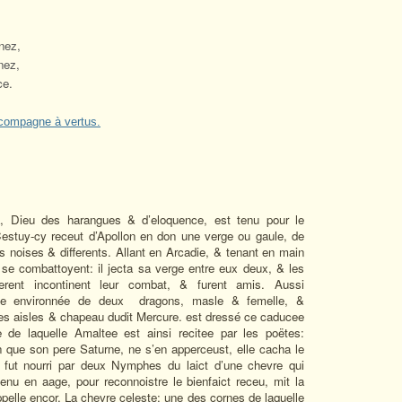
nez,
nez,
ce.
 compagne à vertus.
a, Dieu des harangues & d’eloquence, est tenu pour le
stuy-cy receut d’Apollon en don une verge ou gaule, de
s noises & differents. Allant en Arcadie, & tenant en main
se combattoyent: il jecta sa verge entre eux deux, & les
tterent incontinent leur combat, & furent amis. Aussi
erge environnée de deux
dragons, masle & femelle, &
les aisles & chapeau dudit Mercure.
est dressé ce caducee
e de laquelle Amaltee est ainsi recitee par les poëtes:
n que son pere Saturne, ne s’en apperceust, elle cacha le
il fut nourri par deux Nymphes du laict d’une chevre qui
enu en aage, pour reconnoistre le bienfaict receu, mit la
appelle encor, La chevre celeste: une des cornes de laquelle