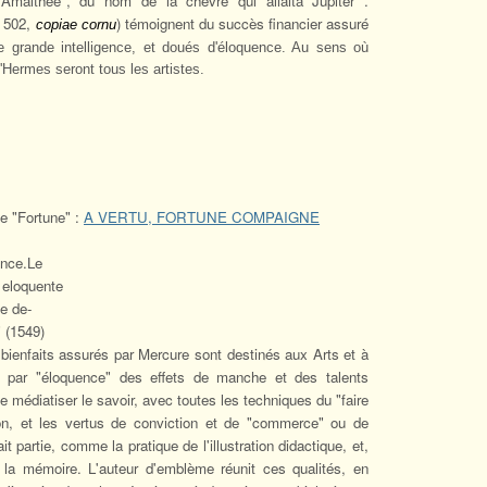
'Amalthée", du nom de la chèvre qui allaita Jupiter .
a 502,
) témoignent du succès financier assuré
copiae cornu
grande intelligence, et doués d'éloquence. Au sens où
d'Hermes seront tous les artistes.
de "Fortune" :
A VERTU, FORTUNE COMPAIGNE
ence.Le
 eloquente
e de-
" (1549)
es bienfaits assurés par Mercure sont destinés aux Arts et à
re par "éloquence" des effets de manche et des talents
e médiatiser le savoir, avec toutes les techniques du "faire
tion, et les vertus de conviction et de "commerce" ou de
it partie, comme la pratique de l'illustration didactique, et,
e la mémoire. L'auteur d'emblème réunit ces qualités, en