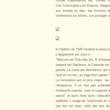
cornes d'abondance, les "cornes d
Ces Cornucopia (voir Erasme, Adagi
aux émules du dieu, les
hommes de 
l'entendront les lettrés, ces protégés 
.
.
.
b) l'édition de 1549 introduit le terme 
L'épigramme est celui-ci :
"Mercure est Dieu des ars, & d’eloqu
serpent est Sapience, le Caducée est
parolle. La corne est abondance. qui n
fault en nul lieu, au sage bien parlant.
La formulation est ici plus claire : l
l'éloquence. Il ne faut pas entend
d'esbroufe oratoire, mais la capacité d
savoir" et leurs liens avec l'éduca
publicité. L'usage de l'imprimerie en fa
last but not least, celle des arts d