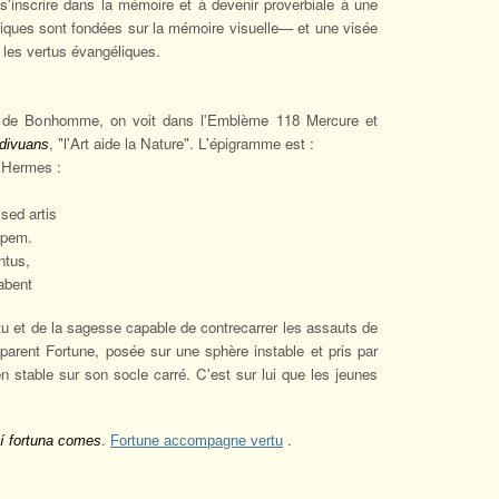
 s'inscrire dans la mémoire et à devenir proverbiale à une
ues sont fondées sur la mémoire visuelle— et une visée
 les vertus évangéliques.
se de Bonhomme, on voit dans l'Emblème 118 Mercure et
, "l'Art aide la Nature". L'épigramme est :
divuans
 Hermes :
sed artis
opem.
ntus,
abent
ertu et de la sagesse capable de contrecarrer les assauts de
arent Fortune, posée sur une sphère instable et pris par
 stable sur son socle carré. C'est sur lui que les jeunes
.
.
tí fortuna comes
Fortune accompagne vertu