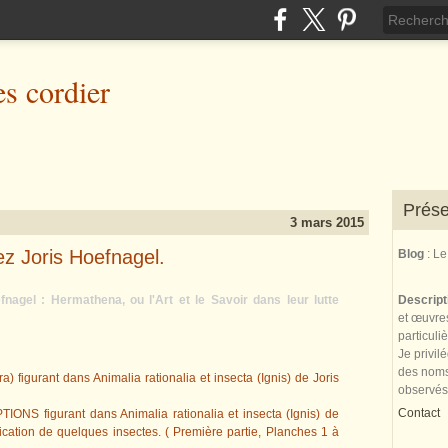
es cordier
Prése
3 mars 2015
z Joris Hoefnagel.
Blog
: L
agel : Hermathena, ou l'Art et le Savoir dans leur lutte
Descrip
et œuvres
particuli
Je privil
des noms 
a) figurant dans Animalia rationalia et insecta (Ignis) de Joris
observés
Contact
TIONS figurant dans Animalia rationalia et insecta (Ignis) de
ication de quelques insectes. ( Première partie, Planches 1 à