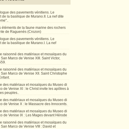
talogue des pavements vénitiens. Le
de la basilique de Murano.II. La nef dite
ême"..
 éléments de la faune marine des rochers
inte de Raguenès (Crozon)
talogue des pavements vénitiens. Le
 de la basilique de Murano.I. La nef
e raisonné des matériaux et mosaïques du
San Marco de Venise XIII. Saint Victor,
559.
e raisonné des matériaux et mosaïques du
 San Marco de Venise XII. Saint Christophe
Enfant.
e des matériaux et mosaïques du Museo di
 de Venise XI : le Christ invite les apôtres à
les peuples..
e des matériaux et mosaïques du Museo di
o de Venise X : le Massacre des Innocents.
e des matériaux et mosaïques du Museo di
o de Venise IX : Les Mages devant Hérode
e raisonné des matériaux et mosaïques du
San Marco de Venise VIII : David et