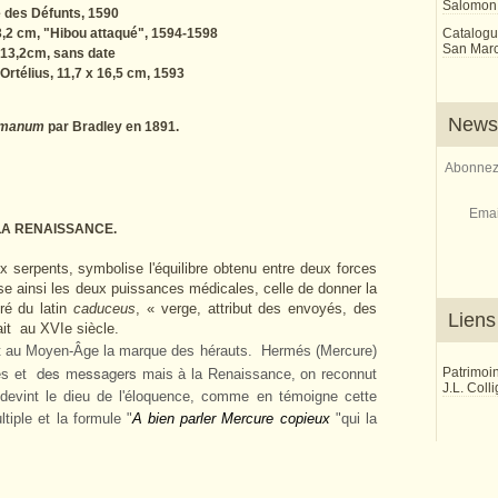
Salomon
e des Défunts, 1590
13,2 cm, "Hibou attaqué", 1594-1598
Catalogu
San Marco
 13,2cm, sans date
Ortélius, 11,7 x 16,5 cm, 1593
Newsl
omanum
par Bradley en 1891.
Abonnez-
Emai
LA RENAISSANCE.
 serpents, symbolise l'équilibre obtenu entre deux forces
e ainsi les deux puissances médicales, celle de donner la
ré du latin
caduceus
, « verge, attribut des envoyés, des
Liens
ait au XVIe siècle.
t au Moyen-Âge la marque des hérauts.
Hermés (Mercure)
des messagers m
Patrimoi
es et
ais à la Renaissance, on reconnut
J.L. Coll
l devint le dieu de l'éloquence, comme en témoigne cette
tiple et la formule "
A bien parler Mercure copieux
"qui la