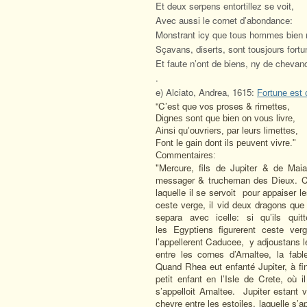
Et deux serpens entortillez se voit,
Avec aussi le cornet d’abondance:
Monstrant icy que tous hommes bien 
Sçavans, diserts, sont tousjours fortu
Et faute n’ont de biens, ny de chevan
.
e) Alciato, Andrea, 1615:
Fortune est
C’est que vos proses & rimettes,
"
Dignes sont que bien on vous livre,
Ainsi qu’ouvriers, par leurs limettes,
Font le gain dont ils peuvent vivre."
Commentaires:
"Mercure, fils de Jupiter & de Mai
messager & trucheman des Dieux. Ce
laquelle il se servoit
pour appaiser le
ceste verge, il vid deux dra
gons que 
separa avec icelle: si qu’ils qui
les Egyptiens figurerent ceste v
l’appellerent Caducee, y adjoustans 
entre les cornes d’Amaltee, la fabl
Quand Rhea eut enfanté Jupiter, à fi
petit enfant en l’Isle de Crete, où 
s’appelloit Amaltee. Jupiter estant v
chevre entre les estoiles, laquelle s’