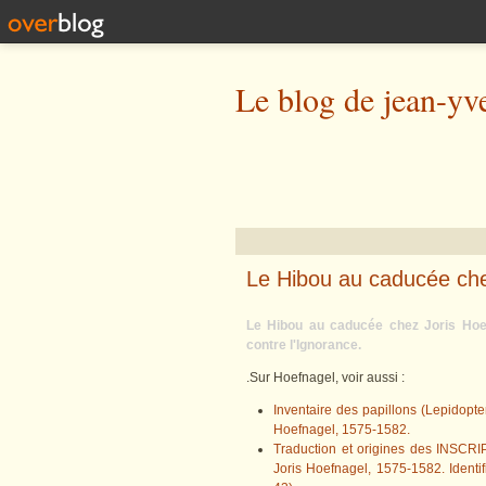
Le blog de jean-yv
Le Hibou au caducée che
Le Hibou au caducée chez Joris Hoefn
contre l'Ignorance.
.Sur Hoefnagel, voir aussi :
Inventaire des papillons (Lepidopter
Hoefnagel, 1575-1582.
Traduction et origines des INSCRIP
Joris Hoefnagel, 1575-1582. Identif