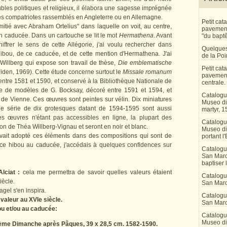
bles politiques et religieux, il élabora une sagesse imprégnée
es compatriotes rassemblés en Angleterre ou en Allemagne.
Petit ca
amitié avec Abraham Ortelius" dans laquelle on voit, au centre,
pavement 
un caducée. Dans un cartouche se lit le mot
Hermathena
. Avant
"du bapt
hiffrer le sens de cette Allégorie, j'ai voulu rechercher dans
Quelques
Hibou, de ce caducée, et de cette mention d'Hermathena. J'ai
de la Po
u-Willberg qui expose son travail de thèse,
Die emblematische
Petit ca
iden, 1969). Cette étude concerne surtout le
Missale romanum
pavement
entre 1581 et 1590, et conservé à la Bibliothèque Nationale de
centrale.
re de modèles de G. Bocksay, décoré entre 1591 et 1594, et
Catalogu
t de Vienne. Ces œuvres sont peintes sur vélin. Dix miniatures
Museo di 
e série de dix grotesques datant de 1594-1595 sont aussi
martyr, 1
es œuvres n'étant pas accessibles en ligne, la plupart des
Catalogu
ation de Théa Willberg-Vignau et seront en noir et blanc.
Museo di
 avait adopté ces éléments dans des compositions qui sont de
portant l'
nt ce hibou au caducée, j'accédais à quelques confidences sur
Catalogu
San Marco
baptiser 
lciat :
cela me permettra de savoir quelles valeurs étaient
Catalogu
iècle.
San Marc
gel s'en inspira.
Catalogu
 valeur au XVIe siècle.
San Marc
ou et/ou au caducée:
Catalogu
Museo di 
ième Dimanche après Pâques, 39 x 28,5 cm. 1582-1590.