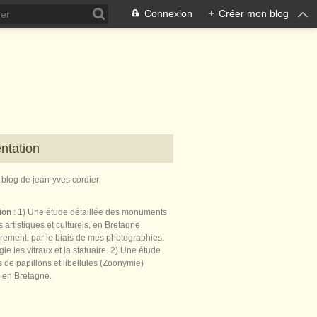
Connexion
+
Créer mon blog
ntation
e blog de jean-yves cordier
tion
: 1) Une étude détaillée des monuments
 artistiques et culturels, en Bretagne
èrement, par le biais de mes photographies.
égie les vitraux et la statuaire. 2) Une étude
de papillons et libellules (Zoonymie)
 en Bretagne.