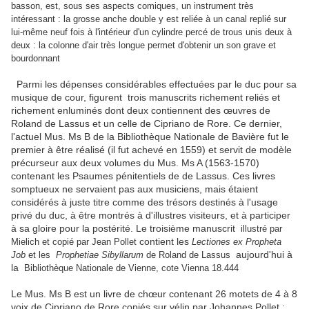
basson, est, sous ses aspects comiques, un instrument très
intéressant : la grosse anche double y est reliée à un canal replié sur
lui-même neuf fois à l'intérieur d'un cylindre percé de trous unis deux à
deux : la colonne d'air très longue permet d'obtenir un son grave et
bourdonnant
Parmi les dépenses considérables effectuées par le duc pour sa
musique de cour, figurent trois manuscrits richement reliés et
richement enluminés dont deux contiennent des œuvres de
Roland de Lassus et un celle de Cipriano de Rore. Ce dernier,
l'actuel Mus. Ms B de la Bibliothèque Nationale de Bavière fut le
premier à être réalisé (il fut achevé en 1559) et servit de modèle
précurseur aux deux volumes du Mus. Ms A (1563-1570)
contenant les Psaumes pénitentiels de de Lassus. Ces livres
somptueux ne servaient pas aux musiciens, mais étaient
considérés à juste titre comme des trésors destinés à l'usage
privé du duc, à être montrés à d'illustres visiteurs, et à participer
à sa gloire pour la postérité. Le troisième manuscrit
illustré par
contient les
Mielich et copié par Jean Pollet
Lectiones ex Propheta
aujourd'h
ui à
Job
et les
Prophetiae Sibyllarum
de Roland de Lassus
la
Bibliothèque Nationale de Vienne, cote Vienna 18.444
Le Mus. Ms B est un livre de chœur contenant 26 motets de 4 à 8
voix de Cipriano de Rore copiés sur vélin par Johannes Pollet ;