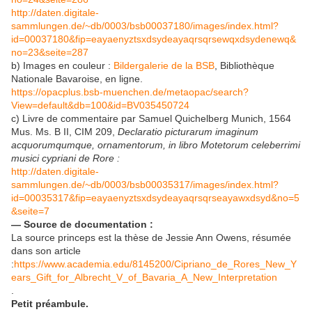
http://daten.digitale-
sammlungen.de/~db/0003/bsb00037180/images/index.html?
id=00037180&fip=eayaenyztsxdsydeayaqrsqrsewqxdsydenewq&
no=23&seite=287
b) Images en couleur :
Bildergalerie de la BSB
, Bibliothèque
Nationale Bavaroise, en ligne.
https://opacplus.bsb-muenchen.de/metaopac/search?
View=default&db=100&id=BV035450724
c) Livre de commentaire par Samuel Quichelberg Munich, 1564
Mus. Ms. B II, CIM 209,
Declaratio picturarum imaginum
acquorumqumque, ornamentorum, in libro Motetorum celeberrimi
musici cypriani de Rore :
http://daten.digitale-
sammlungen.de/~db/0003/bsb00035317/images/index.html?
id=00035317&fip=eayaenyztsxdsydeayaqrsqrseayawxdsyd&no=5
&seite=7
— Source de documentation :
La source princeps est la thèse de Jessie Ann Owens, résumée
dans son article
:
https://www.academia.edu/8145200/Cipriano_de_Rores_New_Y
ears_Gift_for_Albrecht_V_of_Bavaria_A_New_Interpretation
.
Petit préambule.