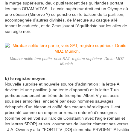
la marge supérieure,
deux putti tendent des guirlandes portant
les mots ORAM VITAS . Le coin supérieur droit est un Olympe où
une déesse (Minerve ?) se penche sur le balcon de la partition,
accompagnée d'autres divinités, de Mercure au casque ailé
tenant le caducée, et de Zeus jouant l'équilibriste sur les ailes de
son aigle noir.
Mirabar solito Iere partie, voix SAT, registre supérieur. Droits MDZ
Munich.
b) le registre moyen.
Nouvelle surprise et nouvelle source d'admiration : la lettre A
devient ici une pavillon (une tente d'apparat) et la lettre T un
portique soutenant un trône de triomphe. Albert V y est assis,
sous ses armoiries, encadré par deux hommes sauvages
échappés d'un blason et coiffé des caques héraldiques. Il est
présenté comme un empereur romain entouré d'enseignes
(comme on en voit sur l'arc de Constantin avec l'aigle romain et
les lettres SPOR) et ses couronnes de laurier clament ses vertus
: J.A. Owens y a lu "FORTITV [DO] clementia PRVDENTIA Ivstitia