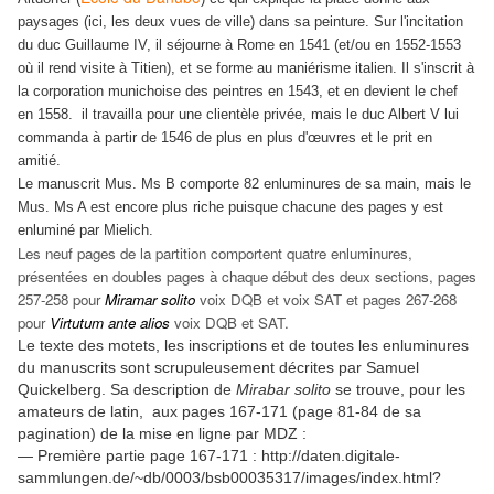
paysages (ici, les deux vues de ville) dans sa peinture. Sur l'incitation
du duc Guillaume IV, il séjourne à Rome en 1541 (et/ou en 1552-1553
où il rend visite à
T
itien
), et se forme
au maniérisme italien. Il s'inscrit à
la corporation munichoise des peintres en 1543, et en devient le chef
en 1558. il travailla pour une clientèle privée, mais le duc Albert V lui
commanda à partir de 1546 de plus en plus d'œuvres et le prit en
amitié.
Le manuscrit Mus. Ms B comporte 82 enluminures de sa main, mais le
Mus. Ms A est encore plus riche puisque chacune des pages y est
enluminé par Mielich.
Les neuf pages de la partition comportent quatre enluminures,
présentées en doubles pages à chaque début des deux sections, pages
257-258 pour
Miramar solito
voix DQB et voix SAT et pages 267-268
pour
Virtutum ante alios
voix DQB et SAT.
Le texte des motets, les inscriptions et de toutes les enluminures
du manuscrits sont scrupuleusement décrites par Samuel
Quickelberg. Sa description de
Mirabar solito
se trouve, pour les
amateurs de latin, aux pages 167-171 (page 81-84 de sa
pagination) de la mise en ligne par MDZ :
— Première partie page 167-171 : http://daten.digitale-
sammlungen.de/~db/0003/bsb00035317/images/index.html?