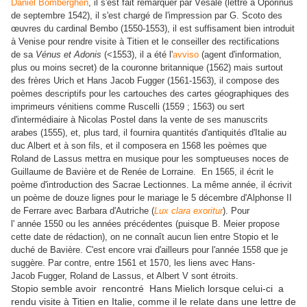
Daniel Bomberghen
, il s'est fait remarquer par Vésale (lettre à Oporinus
de septembre 1542), il s'est chargé de l'impression par G. Scoto des
œuvres du cardinal Bembo (1550-1553), il est suffisament bien introduit
à Venise pour rendre visite à Titien et le conseiller des rectifications
de sa
Vénus et Adonis
(<1553), il a été l'
avviso
(agent d'information,
plus ou moins secret) de la couronne britannique (1562) mais surtout
des frères Urich et Hans Jacob Fugger (1561-1563), il compose des
poèmes descriptifs pour les cartouches des cartes géographiques des
imprimeurs vénitiens comme Ruscelli (1559 ; 1563) ou sert
d'intermédiaire à Nicolas Postel dans la vente de ses manuscrits
arabes (1555), et, plus tard, il fournira quantités d'antiquités d'Italie au
duc Albert et à son fils, et il composera en 1568 les poèmes que
Roland de Lassus mettra en musique pour les somptueuses noces de
Guillaume de Bavière et de Renée de Lorraine. En 1565, il écrit le
poème d'introduction des Sacrae Lectionnes. La même année, il écrivit
un poème de douze lignes pour le mariage le 5 décembre d'Alphonse II
de Ferrare avec Barbara d'Autriche (
Lux clara exoritur
). Pour
l' année 1550 ou les années précédentes (puisque B. Meier propose
cette date de rédaction), on ne connaît aucun lien entre Stopio et le
duché de Bavière. C'est encore vrai d'ailleurs pour l'année 1558 que je
suggère. Par contre, entre 1561 et 1570, les liens avec Hans-
Jacob Fugger, Roland de Lassus, et Albert V sont étroits.
Stopio semble avoir rencontré Hans Mielich lorsque celui-ci a
rendu visite à Titien en Italie, comme il le relate dans une lettre de