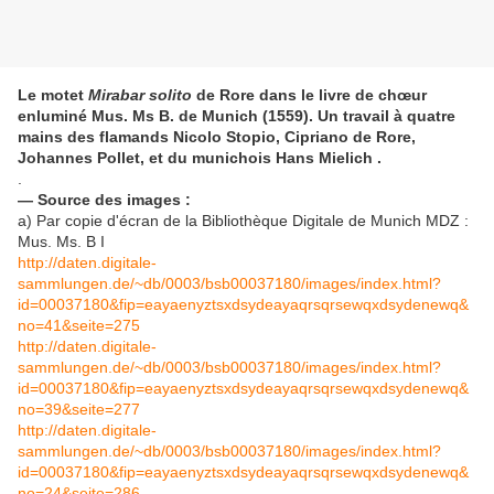
Le motet
Mirabar solito
de Rore dans le livre de chœur
enluminé Mus. Ms B. de Munich (1559). Un travail à quatre
mains des flamands Nicolo Stopio, Cipriano de Rore,
Johannes Pollet, et du munichois
Hans Mielich .
.
— Source des images :
a) Par copie d'écran de la Bibliothèque Digitale de Munich MDZ :
Mus. Ms. B I
http://daten.digitale-
sammlungen.de/~db/0003/bsb00037180/images/index.html?
id=00037180&fip=eayaenyztsxdsydeayaqrsqrsewqxdsydenewq&
no=41&seite=275
http://daten.digitale-
sammlungen.de/~db/0003/bsb00037180/images/index.html?
id=00037180&fip=eayaenyztsxdsydeayaqrsqrsewqxdsydenewq&
no=39&seite=277
http://daten.digitale-
sammlungen.de/~db/0003/bsb00037180/images/index.html?
id=00037180&fip=eayaenyztsxdsydeayaqrsqrsewqxdsydenewq&
no=24&seite=286