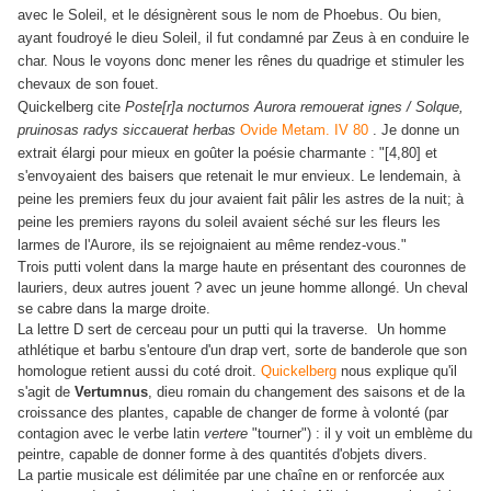
avec le Soleil, et le désignèrent sous le nom de Phoebus. Ou bien,
ayant foudroyé le dieu Soleil, il fut condamné par Zeus à en conduire le
char. Nous le voyons donc mener les rênes du quadrige et stimuler les
chevaux de son fouet.
Quickelberg cite
Poste[r]a nocturnos Aurora remouerat ignes / Solque,
pruinosas radys siccauerat herbas
Ovide Metam. IV 80
. Je donne un
extrait élargi pour mieux en goûter la poésie charmante : "
[4,80] et
s'envoyaient des baisers que retenait le mur envieux. Le lendemain, à
peine les premiers feux du jour avaient fait pâlir les astres de la nuit; à
peine les premiers rayons du soleil avaient séché sur les fleurs les
larmes de l'Aurore, ils se rejoignaient au même rendez-vous."
Trois putti volent dans la marge haute en présentant des couronnes de
lauriers, deux autres jouent ? avec un jeune homme allongé. Un cheval
se cabre dans la marge droite.
La lettre D sert de cerceau pour un putti qui la traverse. Un homme
athlétique et barbu s'entoure d'un drap vert, sorte de banderole que son
homologue retient aussi du coté droit.
Quickelberg
nous explique qu'il
s'agit de
Vertumnus
, dieu romain du changement des saisons et de la
croissance des plantes, capable de changer de forme à volonté (par
contagion avec le verbe latin
vertere
"tourner") : il y voit un emblème du
peintre, capable de donner forme à des quantités d'objets divers.
La partie musicale est délimitée par une chaîne en or renforcée aux