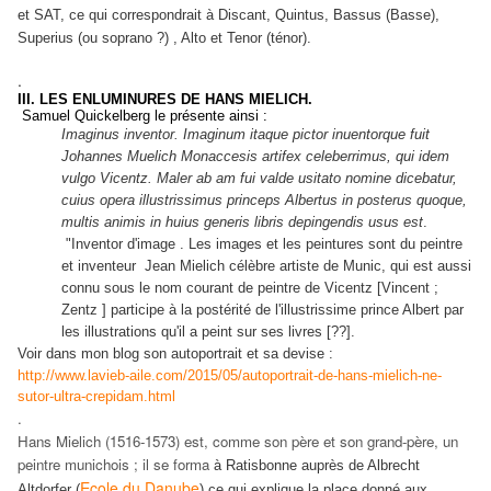
et SAT, ce qui correspondrait à Discant, Quintus, Bassus (Basse),
Superius (ou soprano ?) , Alto et Tenor (ténor).
.
III. LES ENLUMINURES DE HANS MIELICH.
Samuel Quickelberg le présente ainsi :
Imaginus inventor. Imaginum itaque pictor inuentorque fuit
Johannes Muelich Monaccesis artifex celeberrimus, qui idem
vulgo Vicentz. Maler ab am fui valde usitato nomine dicebatur,
cuius opera illustrissimus princeps Albertus in posterus quoque,
multis animis in huius generis libris depingendis usus est
.
"Inventor d'image . Les images et les peintures sont du peintre
et inventeur Jean Mielich célèbre artiste de Munic, qui est aussi
connu sous le nom courant de peintre de Vicentz [Vincent ;
Zentz ] participe à la postérité de l'illustrissime prince Albert par
les illustrations qu'il a peint sur ses livres [??].
Voir dans mon blog son autoportrait et sa devise :
http://www.lavieb-aile.com/2015/05/autoportrait-de-hans-mielich-ne-
sutor-ultra-crepidam.html
.
Hans Mielich (1516-1573) est, comme son père et son grand-père, un
peintre munichois ; il se forma
à Ratisbonne
auprès de Albrecht
Ecole du Danube
Altdorfer (
) ce qui explique la place donné aux