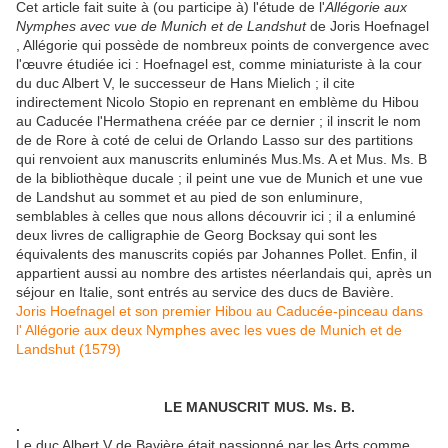
Cet article fait suite à (ou participe à) l'étude de l'
Allégorie aux
Nymphes avec vue de Munich et de Landshut
de Joris Hoefnagel
, Allégorie qui possède de nombreux points de convergence avec
l'œuvre étudiée ici : Hoefnagel est, comme miniaturiste à la cour
du duc Albert V, le successeur de Hans Mielich ; il cite
indirectement Nicolo Stopio en reprenant en emblème du Hibou
au Caducée l'Hermathena créée par ce dernier ; il inscrit le nom
de de Rore à coté de celui de Orlando Lasso sur des partitions
qui renvoient aux manuscrits enluminés Mus.Ms. A et Mus. Ms. B
de la bibliothèque ducale ; il peint une vue de Munich et une vue
de Landshut au sommet et au pied de son enluminure,
semblables à celles que nous allons découvrir ici ; il a enluminé
deux livres de calligraphie de Georg Bocksay qui sont les
équivalents des manuscrits copiés par Johannes Pollet. Enfin, il
appartient aussi au nombre des artistes néerlandais qui, après un
séjour en Italie, sont entrés au service des ducs de Bavière.
Joris Hoefnagel et son premier Hibou au Caducée-pinceau dans
l' Allégorie aux deux Nymphes avec les vues de Munich et de
Landshut (1579)
LE MANUSCRIT MUS. Ms. B.
.
Le duc Albert V de Bavière était passionné par les Arts comme