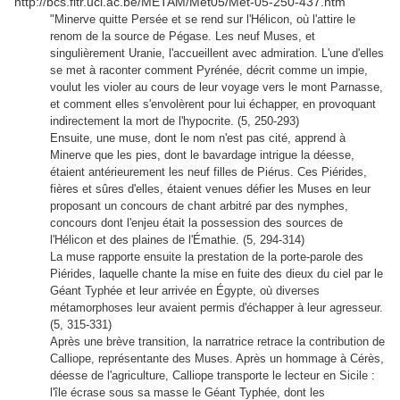
http://bcs.fltr.ucl.ac.be/METAM/Met05/Met-05-250-437.htm
"Minerve quitte Persée et se rend sur l'Hélicon, où l'attire le
renom de la source de Pégase. Les neuf Muses, et
singulièrement Uranie, l'accueillent avec admiration. L'une d'elles
se met à raconter comment Pyrénée, décrit comme un impie,
voulut les violer au cours de leur voyage vers le mont Parnasse,
et comment elles s'envolèrent pour lui échapper, en provoquant
indirectement la mort de l'hypocrite. (5, 250-293)
Ensuite, une muse, dont le nom n'est pas cité, apprend à
Minerve que les pies, dont le bavardage intrigue la déesse,
étaient antérieurement les neuf filles de Piérus. Ces Piérides,
fières et sûres d'elles, étaient venues défier les Muses en leur
proposant un concours de chant arbitré par des nymphes,
concours dont l'enjeu était la possession des sources de
l'Hélicon et des plaines de l'Émathie. (5, 294-314)
La muse rapporte ensuite la prestation de la porte-parole des
Piérides, laquelle chante la mise en fuite des dieux du ciel par le
Géant Typhée et leur arrivée en Égypte, où diverses
métamorphoses leur avaient permis d'échapper à leur agresseur.
(5, 315-331)
Après une brève transition, la narratrice retrace la contribution de
Calliope, représentante des Muses. Après un hommage à Cérès,
déesse de l'agriculture, Calliope transporte le lecteur en Sicile :
l'île écrase sous sa masse le Géant Typhée, dont les