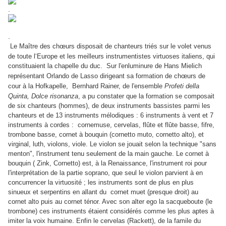
.
.
Le Maître des chœurs disposait de
chanteurs triés sur le volet venus
de toute l‘Europe et les meilleurs instrumentistes virtuoses italiens, qui
constituaient la chapelle du duc.
Sur l'enluminure de Hans Mielich
représentant Orlando de Lasso dirigeant sa formation de chœurs de
cour à la Hofkapelle,
Bernhard Rainer, de l'ensemble
Profeti della
Quinta, Dolce risonanza
, a pu constater que la formation se composait
de six chanteurs (hommes), de deux instruments bassistes parmi les
chanteurs et de 13 instruments mélodiques : 6 instruments à vent et 7
instruments à cordes : cornemuse, cervelas, flûte et flûte basse, fifre,
trombone basse, cornet à bouquin (cornetto muto, cornetto alto), et
virginal
, luth, violons, viole. Le violon se jouait selon la technique "sans
menton", l'instrument tenu seulement de la main gauche. Le cornet à
bouquin ( Zink, Cornetto) est, à la Renaissance, l'instrument roi pour
l'interprétation de la partie soprano, que seul le violon parvient à en
concurrencer la virtuosité ; les instruments sont de plus en plus
sinueux et serpentins en allant du cornet muet (presque droit) au
cornet alto puis au cornet ténor. Avec son alter ego la sacqueboute (le
trombone) ces instruments étaient considérés comme les plus aptes à
imiter la voix humaine. Enfin le cervelas (Rackett), de la famile du