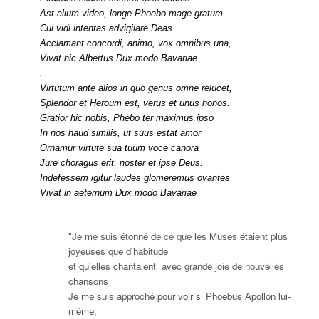
Ast alium video, longe Phoebo mage gratum
Cui vidi intentas advigilare Deas.
Acclamant concordi, animo, vox omnibus una,
Vivat hic Albertus Dux modo Bavariae.
.
Virtutum ante alios in quo genus omne relucet,
Splendor et Heroum est, verus et unus honos.
Gratior hic nobis, Phebo ter maximus ipso
In nos haud similis, ut suus estat amor
Ornamur virtute sua tuum voce canora
Jure choragus erit, noster et ipse Deus.
Indefessem igitur laudes glomeremus ovantes
Vivat in aeternum Dux modo Bavariae
"Je me suis étonné de ce que les Muses étaient plus
joyeuses que d'habitude
et qu'elles chantaient avec grande joie de nouvelles
chansons
Je me suis approché pour voir si Phoebus Apollon lui-
même,