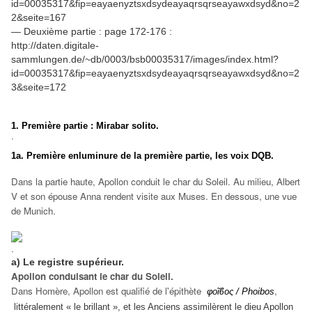
id=00035317&fip=eayaenyztsxdsydeayaqrsqrseayawxdsyd&no=2
2&seite=167
— Deuxième partie : page 172-176 :
http://daten.digitale-
sammlungen.de/~db/0003/bsb00035317/images/index.html?
id=00035317&fip=eayaenyztsxdsydeayaqrsqrseayawxdsyd&no=2
3&seite=172
1. Première partie : Mirabar solito.
.
1a. Première enluminure de la première partie, les voix DQB.
Dans la partie haute, Apollon conduit le char du Soleil. Au milieu, Albert
V et son épouse Anna rendent visite aux Muses. En dessous, une vue
de Munich.
.
a) Le registre supérieur.
Apollon conduisant le char du Soleil.
Dans Homère, Apollon est qualifié de l'épithète
,
φοῖϐος / Phoibos
littéralement « le brillant », et les Anciens assimilèrent le dieu Apollon