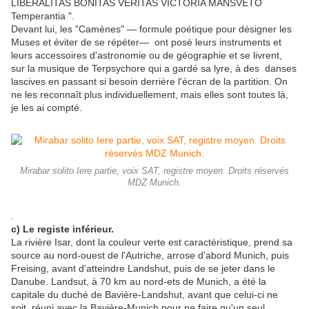
LIBERALITAS BONITAS VERITAS VICTORIA MANSVETO
Temperantia ".
Devant lui, les "Camènes" — formule poétique pour désigner les
Muses et éviter de se répéter— ont posé leurs instruments et
leurs accessoires d'astronomie ou de géographie et se livrent,
sur la musique de Terpsychore qui a gardé sa lyre, à des danses
lascives en passant si besoin derrière l'écran de la partition. On
ne les reconnaît plus individuellement, mais elles sont toutes là,
je les ai compté.
Mirabar solito Iere partie, voix SAT, registre moyen. Droits réservés
MDZ Munich.
.
c) Le registe inférieur.
La rivière Isar, dont la couleur verte est caractéristique, prend sa
source au nord-ouest de l'Autriche, arrose d'abord Munich, puis
Freising, avant d'atteindre Landshut, puis de se jeter dans le
Danube. Landsut, à 70 km au nord-ets de Munich, a été la
capitale du duché de Bavière-Landshut, avant que celui-ci ne
soit réuni avec la Bavière-Munich pour ne faire qu'un seul