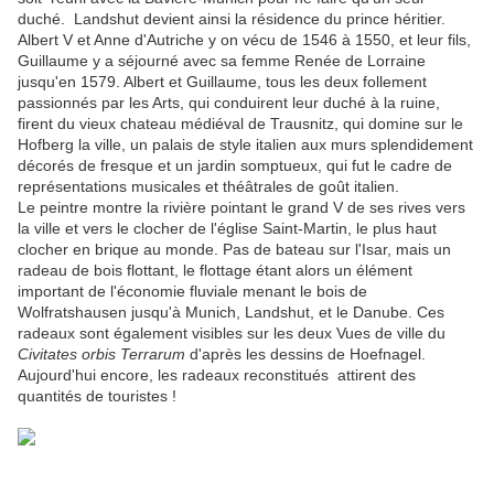
duché. Landshut devient ainsi la résidence du prince héritier.
Albert V et Anne d'Autriche y on vécu de 1546 à 1550, et leur fils,
Guillaume y a séjourné avec sa femme Renée de Lorraine
jusqu'en 1579. Albert et Guillaume, tous les deux follement
passionnés par les Arts, qui conduirent leur duché à la ruine,
firent du vieux chateau médiéval de Trausnitz, qui domine sur le
Hofberg la ville, un palais de style italien aux murs splendidement
décorés de fresque et un jardin somptueux, qui fut le cadre de
représentations musicales et théâtrales de goût italien.
Le peintre montre la rivière pointant le grand V de ses rives vers
la ville et vers le clocher de l'église Saint-Martin, le plus haut
clocher en brique au monde. Pas de bateau sur l'Isar, mais un
radeau de bois flottant, le flottage étant alors un élément
important de l'économie fluviale menant le bois de
Wolfratshausen jusqu'à Munich, Landshut, et le Danube. Ces
radeaux sont également visibles sur les deux Vues de ville du
Civitates orbis Terrarum
d'après les dessins de Hoefnagel.
Aujourd'hui encore, les radeaux reconstitués attirent des
quantités de touristes !