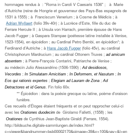
hommages rendus à : "Roma in Caroli V Caesaris 1536" ; à Marie
d'Autriche (reine de Hongrie et gouverneur des Pays-Bas espagnols de
1531 à 1555) ; à Franciscum Venerium ; à Cosme de Médicis ; à
Adrian Wyllaert
(folio 39v-40r) ; à Lucrèce d'Este, fille du duc de
Ferrare Hercule II ; à Ursula von Harrach, première épouse de Hans
Jacob Fugger ; à Gaspara Stampae (poétesse latine installée à Venise,
1523-1554), en épicédion ; au Cardinal Petro Bembi, en épicédion*; à
Ferdinand d'Autriche ; à
Hans Jacob Fugger
(folio 45v), au cardinal
Christophorum Mardrucium ; au cardinal Ottonem Truxes ;
ad amicum
; à Pierre-François Contarini, Patriarche de Venise ;
absentem
au médecin Julio Alessandrino (1506-1590) ;
Ad desidiosos,
;
;
;
Vecordes
In Simulatam Amicitiam
In Deformem, et Nasutum
In
;
;
Eos qui rationis expertes
Elegiam ad Lauram de Zona
Ad
. Fin folio 60v.
Detractores et id Genus
*
* Épicédion : dans la poésie grecque ou latine, poème d'oraison
funèbre.
Ces recueils d'Éloges étaient fréquents et on peut rapprocher celui-ci
avec les
de Girolamo Falletti, (1558) ; les
Orationes duodecim
de Cynthius Jean-Baptiste Giraldi (Ferrare, 1554).
Orationes
http://bildsuche.digitale-sammlungen.de/index.html?
c=viewer&bandnummer=bsb00002170&pimage=39&v=100&nav=&l=en