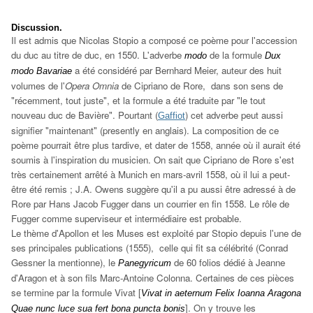
Discussion.
Il est admis que Nicolas Stopio a composé ce poème pour l'accession
du duc au titre de duc, en 1550. L'adverbe
de la formule
modo
Dux
a été considéré par Bernhard Meier, auteur des huit
modo Bavariae
volumes de l'
Opera Omnia
de Cipriano de Rore, dans son sens de
"récemment, tout juste", et la formule a été traduite par "le tout
nouveau duc de Bavière". Pourtant (
) cet adverbe peut aussi
Gaffiot
signifier "maintenant" (presently en anglais). La composition de ce
poème pourrait être plus tardive, et dater de 1558, année où il aurait été
soumis à l'inspiration du musicien. On sait que Cipriano de Rore s'est
très certainement arrêté à Munich en mars-avril 1558, où il lui a peut-
être été remis ; J.A. Owens suggère qu'il a pu aussi être adressé à de
Rore par Hans Jacob Fugger dans un courrier en fin 1558. Le rôle de
Fugger comme superviseur et intermédiaire est probable.
Le thème d'Apollon et les Muses est exploité par Stopio depuis l'une de
ses principales publications (1555), celle qui fit sa célébrité (Conrad
Gessner la mentionne), le
de 60 folios dédié à Jeanne
Panegyricum
d'Aragon et à son fils Marc-Antoine Colonna. Certaines de ces pièces
se termine par la formule Vivat [
Vivat in aeternum Felix Ioanna Aragona
]. On y trouve les
Quae nunc luce sua fert bona puncta bonis