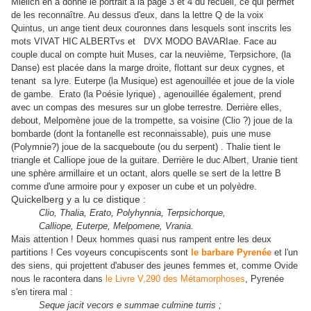
Mielich en a donné le portrait à la page 3 et 4 du recueil, ce qui permet
de les reconnaître. Au dessus d'eux, dans la lettre Q de la voix
Quintus, un ange tient deux couronnes dans lesquels sont inscrits les
mots VIVAT HIC ALBERTvs et DVX MODO BAVARIae. Face au
couple ducal on compte huit Muses, car la neuvième, Terpsichore, (la
Danse) est placée dans la marge droite, flottant sur deux cygnes, et
tenant sa lyre. Euterpe (la Musique) est agenouillée et joue de la viole
de gambe. Erato (la Poésie lyrique) , agenouillée également, prend
avec un compas des mesures sur un globe terrestre. Derrière elles,
debout, Melpomène joue de la trompette, sa voisine (Clio ?) joue de la
bombarde (dont la fontanelle est reconnaissable), puis une muse
(Polymnie?) joue de la sacqueboute (ou du serpent) . Thalie tient le
triangle et Calliope joue de la guitare. Derrière le duc Albert, Uranie tient
une sphère armillaire et un octant, alors quelle se sert de la lettre B
.
comme d'une armoire pour y exposer un cube et un polyèdre
Quickelberg y a lu ce distique :
Clio, Thalia, Erato, Polyhynnia, Terpsichorque,
Calliope, Euterpe, Melpomene, Vrania.
Mais attention ! Deux hommes quasi nus rampent entre les deux
partitions ! Ces voyeurs concupiscents sont
le barbare
Pyrenée
et l'un
des siens, qui projettent d'abuser des jeunes femmes et, comme Ovide
nous le racontera dans
le Livre V,290 des Métamorphoses
, Pyrenée
s'en tirera mal :
Seque jacit vecors e summae culmine turris ;