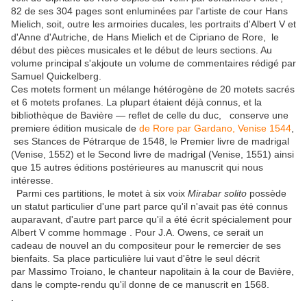
82 de ses 304 pages sont enluminées par l'artiste de cour Hans
Mielich, soit, outre les armoiries ducales, les portraits d'Albert V et
d'Anne d'Autriche, de Hans Mielich et de Cipriano de Rore, le
début des pièces musicales et le début de leurs sections. Au
volume principal s'akjoute un volume de commentaires rédigé par
Samuel Quickelberg.
Ces motets forment un mélange hétérogène de 20 motets sacrés
et 6 motets profanes. La plupart étaient déjà connus, et la
bibliothèque de Bavière — reflet de celle du duc, conserve une
premiere édition musicale de
de Rore par Gardano, Venise 1544
,
ses Stances de Pétrarque de 1548, le Premier livre de madrigal
(Venise, 1552) et le Second livre de madrigal (Venise, 1551) ainsi
que 15 autres éditions postérieures au manuscrit qui nous
intéresse.
Parmi ces partitions, le motet à six voix
Mirabar solito
possède
un statut particulier d'une part parce qu'il n'avait pas été connus
auparavant, d'autre part parce qu'il a été écrit spécialement pour
Albert V comme hommage . Pour J.A. Owens, ce serait un
cadeau de nouvel an du compositeur pour le remercier de ses
bienfaits. Sa place particulière lui vaut d'être le seul décrit
par
Massimo Troiano, le chanteur napolitain à la cour de Bavière,
dans le compte-rendu qu'il donne de ce manuscrit en 1568.
.