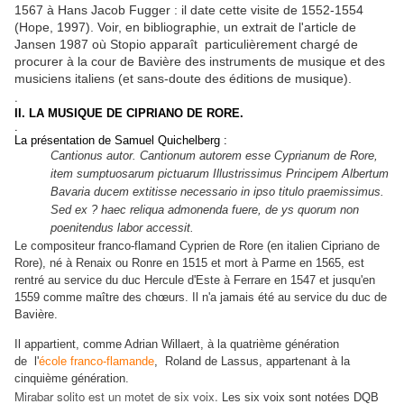
1567 à Hans Jacob Fugger : il date cette visite de 1552-1554
(Hope, 1997). Voir, en bibliographie, un extrait de l'article de
Jansen 1987 où Stopio apparaît particulièrement chargé de
procurer à la cour de Bavière des instruments de musique et des
musiciens italiens (et sans-doute des éditions de musique).
.
II. LA MUSIQUE DE CIPRIANO DE RORE.
.
La présentation de Samuel Quichelberg :
Cantionus autor. Cantionum autorem esse Cyprianum de Rore,
item sumptuosarum pictuarum Illustrissimus Principem Albertum
Bavaria ducem extitisse necessario in ipso titulo praemissimus.
Sed ex ? haec reliqua admonenda fuere, de ys quorum non
poenitendus labor accessit.
Le compositeur franco-flamand Cyprien de Rore (en italien Cipriano de
Rore), né à Renaix ou Ronre en 1515 et mort à Parme en 1565, est
rentré au service du duc Hercule d'Este à Ferrare en 1547 et jusqu'en
1559 comme maître des chœurs. Il n'a jamais été au service du duc de
Bavière.
Il appartient, comme Adrian Willaert, à la quatrième génération
de l'
école franco-flamande
, Roland de Lassus, appartenant à la
cinquième génération.
Mirabar solito est un motet de six voix.
Les six voix sont notées DQB