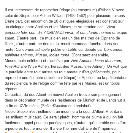
Il est intéressant de rapprocher l'éloge (ou encomium) d'Albert V avec
celui de Stopio pour Adrian Willaert (1490-1562) pour plusieurs raisons.
D'une part, cet encomion de 18 distiques élégiaques est construit sur
un dialogue entre Apollon et les Muses, et se termine par
Vivat
perpetuo felix cum dis ADRIANUS vivat, ut est clarum nomen et usque
suum
. D'autre part, ce musicien est un des maîtres de Cipriano de
Rore ; d'autre part, ce dernier lui rendit hommage funèbre dans son
motet
Concordes adhibete
publié en 1566, qui débute par
Concordes
adhibete animos, Musae, inclita turba
. (Constatez ensemble,
Muses,foule célèbre,) et s'achève par
Vive Adriane decus Musarum,
Vive Adriane
(Vive Adrien, héraut des Muses, vive Adrien). On voit que
le parallèle entre tout artiste ou tout amateur d'art (
philomusis
, pour
reprendre une épithète utilisée par Stopio) et Apollon, ou la présentation
du récipiendaire de l'éloge comme fêté par les Muses, est un topos
répandu.
Ce portrait du duc Albert en nouvel Apollon trouve son prolongement
dans la décoration murale des résidences de Munich et de Landshut à
la fin du XVIe siècle (
Salle d'Apollon
de Landshut).
Nicolo Stopio n'est nullement un inconnu à la cour d'Albert V et dans
les milieux musicaux. Ce serait plutôt l'homme de plume à qui on fait
facilement appel pour les panégyriques, d'autant qu'il semble connaître
à-peu-près tout le monde. Il a été l'homme d'affaire de l'imprimeur