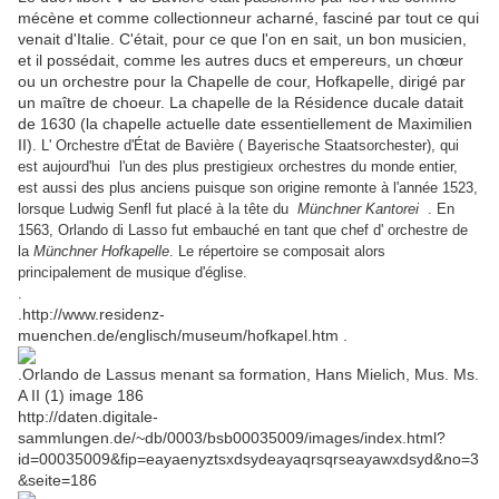
mécène et comme collectionneur acharné, fasciné par tout ce qui
venait d'Italie. C'était, pour ce que l'on en sait, un bon musicien,
et il possédait, comme les autres ducs et empereurs, un chœur
ou un orchestre pour la Chapelle de cour, Hofkapelle, dirigé par
un maître de choeur. La chapelle de la Résidence ducale datait
de 1630 (la chapelle actuelle date essentiellement de Maximilien
II).
L' Orchestre d'État de Bavière ( Bayerische Staatsorchester), qui
est aujourd'hui l'un des plus prestigieux orchestres du monde entier,
est aussi
des plus anciens puisque son
origine remonte à l'année 1523,
lorsque Ludwig Senfl fut placé à la tête du
Münchner Kantorei
. En
1563, Orlando di Lasso fut embauché en tant que chef d' orchestre de
la
Münchner Hofkapelle
. Le répertoire se composait alors
principalement de musique d'église.
.
.http://www.residenz-
muenchen.de/englisch/museum/hofkapel.htm .
.Orlando de Lassus menant sa formation, Hans Mielich, Mus. Ms.
A II (1) image 186
http://daten.digitale-
sammlungen.de/~db/0003/bsb00035009/images/index.html?
id=00035009&fip=eayaenyztsxdsydeayaqrsqrseayawxdsyd&no=3
&seite=186