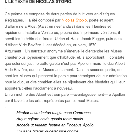
I. LE TEXTE DE NICOLAS STOPIO.
.
Ce poème se compose de deux parties de huit vers en distiques
élégiaques. Il a été composé par
Nicolas Stopio
, poète et agent
d'affaire né à Alost (Aalst en néerlandais) dans les Flandres et
rapidement installé à Venise où, proche des imprimeurs vénitiens, il
servit les intérêts des frères Ulrich et Hans Jacob Fugger, puis ceux
d'Albert V de Bavière. Il est décédé en, ou vers, 1570.
Argument : Un narrateur anonyme s'émerveille d'entendre les Muses
chanter plus joyeusement que d'habitude, et, s'approchant, il constate
que celui qui justifie cette gaieté n'est pas Apollon, mais le duc Albert
V de Bavière, que les Muses acclament. Dans la seconde partie, ce
sont les Muses qui prennent la parole pour témoigner de leur admiration
pour le duc, et dire combien elles se réjouissent des bienfaits qu'il leur
apportera : elles l'acclament à nouveau.
En un mot, le duc Albert est comparé —avantageusement— à Apollon
car il favorise les arts, représentés par les neuf Muses.
.
Mirabar solito laetas magis esse Camœnas,
Atque agitare novis gaudia tanta modis.
Accede ut videam festive an Phoebus Apollo
Exultans hilares duceret ipse choros.