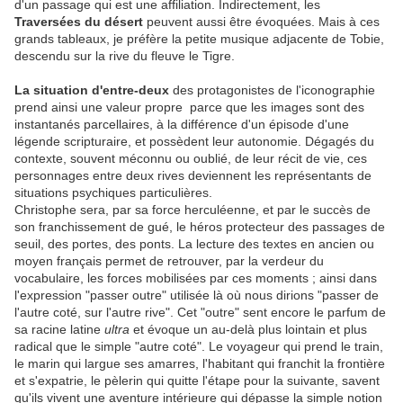
d'un passage qui est une affiliation. Indirectement, les
Traversées du désert
peuvent aussi être évoquées. Mais à ces
grands tableaux, je préfère la petite musique adjacente de Tobie,
descendu sur la rive du fleuve le Tigre.
La situation d'entre-deux
des protagonistes de l'iconographie
prend ainsi une valeur propre parce que les images sont des
instantanés parcellaires, à la différence d'un épisode d'une
légende scripturaire, et possèdent leur autonomie. Dégagés du
contexte, souvent méconnu ou oublié, de leur récit de vie, ces
personnages entre deux rives deviennent les représentants de
situations psychiques particulières.
Christophe sera, par sa force herculéenne, et par le succès de
son franchissement de gué, le héros protecteur des passages de
seuil, des portes, des ponts. La lecture des textes en ancien ou
moyen français permet de retrouver, par la verdeur du
vocabulaire, les forces mobilisées par ces moments ; ainsi dans
l'expression "passer outre" utilisée là où nous dirions "passer de
l'autre coté, sur l'autre rive". Cet "outre" sent encore le parfum de
sa racine latine
ultra
et évoque un au-delà plus lointain et plus
radical que le simple "autre coté". Le voyageur qui prend le train,
le marin qui largue ses amarres, l'habitant qui franchit la frontière
et s'expatrie, le pèlerin qui quitte l'étape pour la suivante, savent
qu'ils vivent une aventure intérieure qui dépasse la simple notion