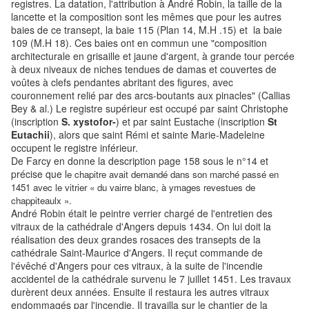
registres. La datation, l'attribution à André Robin, la taille de la
lancette et la composition sont les mêmes que pour les autres
baies de ce transept, la baie 115 (Plan 14, M.H .15) et la baie
109 (M.H 18). Ces baies ont en commun une "composition
architecturale en grisaille et jaune d'argent, à grande tour percée
à deux niveaux de niches tendues de damas et couvertes de
voûtes à clefs pendantes abritant des figures, avec
couronnement relié par des arcs-boutants aux pinacles" (Callias
Bey & al.) Le registre supérieur est occupé par saint Christophe
(inscription
S. xystofor-
) et par saint Eustache (inscription
St
Eutachii
), alors que saint Rémi et sainte Marie-Madeleine
occupent le registre inférieur.
De Farcy en donne la description page 158 sous le n°14 et
précise que l
e chapitre avait demandé dans son marché passé en
1451 avec le vitrier « du vairre blanc, à ymages revestues de
chappiteaulx ».
André Robin était le peintre verrier chargé de l'entretien des
vitraux de la cathédrale d'Angers depuis 1434. On lui doit la
réalisation des deux grandes rosaces des transepts de la
cathédrale Saint-Maurice d'Angers. Il reçut commande de
l'évêché d'Angers pour ces vitraux, à la suite de l'incendie
accidentel de la cathédrale survenu le 7 juillet 1451. Les travaux
durèrent deux années. Ensuite il restaura les autres vitraux
endommagés par l'incendie. Il travailla sur le chantier de la