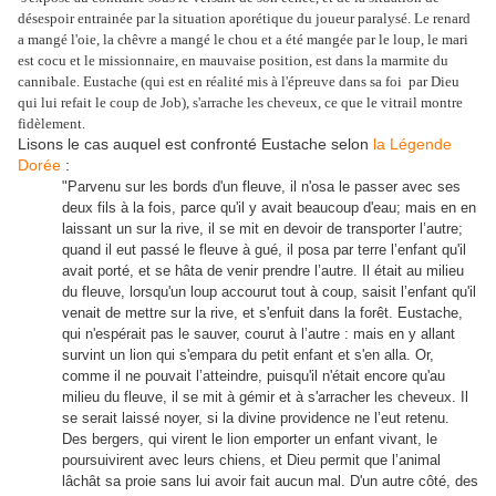
désespoir entrainée par la situation aporétique du joueur paralysé. Le renard
a mangé l'oie, la chêvre a mangé le chou et a été mangée par le loup, le mari
est cocu et le missionnaire, en mauvaise position, est dans la marmite du
cannibale. Eustache (qui est en réalité mis à l'épreuve dans sa foi par Dieu
qui lui refait le coup de Job), s'arrache les cheveux, ce que le vitrail montre
fidèlement.
Lisons le cas auquel est confronté Eustache selon
la Légende
Dorée
:
"Parvenu sur les bords d'un fleuve, il n'osa le passer avec ses
deux fils à la fois, parce qu'il y avait beaucoup d'eau; mais en en
laissant un sur la rive, il se mit en devoir de transporter l’autre;
quand il eut passé le fleuve à gué, il posa par terre l’enfant qu'il
avait porté, et se hâta de venir prendre l’autre. Il était au milieu
du fleuve, lorsqu'un loup accourut tout à coup, saisit l’enfant qu'il
venait de mettre sur la rive, et s'enfuit dans la forêt. Eustache,
qui n'espérait pas le sauver, courut à l’autre : mais en y allant
survint un lion qui s'empara du petit enfant et s'en alla. Or,
comme il ne pouvait l’atteindre, puisqu'il n'était encore qu'au
milieu du fleuve, il se mit à gémir et à s'arracher les cheveux. Il
se serait laissé noyer, si la divine providence ne l’eut retenu.
Des bergers, qui virent le lion emporter un enfant vivant, le
poursuivirent avec leurs chiens, et Dieu permit que l’animal
lâchât sa proie sans lui avoir fait aucun mal. D'un autre côté, des