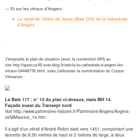
— Et sur les vitraux d'Angers :
Le vitrail de l'Arbre de Jessé (Baie 103) de la cathédrale
d'Angers
.
J'emprunte le plan de situation (avec la numérotion MH) au
site http://quercus49.over-blog.fr/article-la-cathedrale-d-angers-les-
vitraux-54448736.html, mais j'utiliserais la numérotation du Corpus
Vitrearum :
.
.
La Baie 117 : n° 15 du plan ci-dessus, mais MH 14.
Façade ouest du Transept nord
Voir http://www.patrimoine-histoire.fr/Patrimoine/Angers/Angers-
zeStMaurice_14.htm
Il s'agit d'un vitrail d'André Robin daté vers 1451, comportant une
lancette de 8,50 mètres de haut et 2 mètres de large, à deux