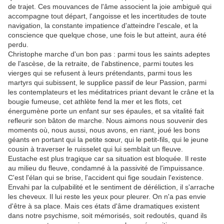
de trajet. Ces mouvances de l'âme associent la joie ambiguë qui
accompagne tout départ, l'angoisse et les incertitudes de toute
navigation, la constante impatience d'atteindre l'escale, et la
conscience que quelque chose, une fois le but atteint, aura été
perdu.
Christophe marche d'un bon pas : parmi tous les saints adeptes
de l'ascèse, de la retraite, de l'abstinence, parmi toutes les
vierges qui se refusent à leurs prétendants, parmi tous les
martyrs qui subissent, le supplice passif de leur Passion, parmi
les contemplateurs et les méditatrices priant devant le crâne et la
bougie fumeuse, cet athlète fend la mer et les flots, cet
énergumène porte un enfant sur ses épaules, et sa vitalité fait
refleurir son bâton de marche. Nous aimons nous souvenir des
moments où, nous aussi, nous avons, en riant, joué les bons
géants en portant qui la petite sœur, qui le petit-fils, qui le jeune
cousin à traverser le ruisselet qui lui semblait un fleuve.
Eustache est plus tragique car sa situation est bloquée. Il reste
au milieu du fleuve, condamné à la passivité de l'impuissance.
C'est l'élan qui se brise, l'accident qui fige soudain l'existence.
Envahi par la culpabilité et le sentiment de déréliction, il s'arrache
les cheveux. Il lui reste les yeux pour pleurer. On n'a pas envie
d'être à sa place. Mais ces états d'âme dramatiques existent
dans notre psychisme, soit mémorisés, soit redoutés, quand ils