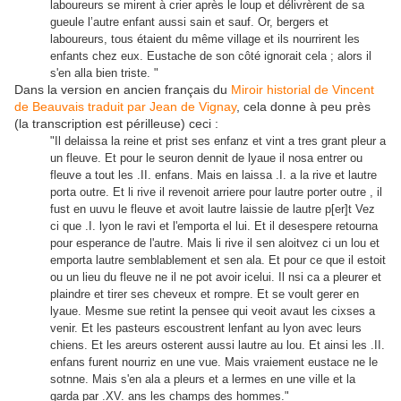
laboureurs se mirent à crier après le loup et délivrèrent de sa
gueule l’autre enfant aussi sain et sauf. Or, bergers et
laboureurs, tous étaient du même village et ils nourrirent les
enfants chez eux. Eustache de son côté ignorait cela ; alors il
s'en alla bien triste. "
Dans la version en ancien français du
Miroir historial de Vincent
de Beauvais traduit par Jean de Vignay
, cela donne à peu près
(la transcription est périlleuse) ceci :
"Il delaissa la reine et prist ses enfanz et vint a tres grant pleur a
un fleuve. Et pour le seuron dennit de lyaue il nosa entrer ou
fleuve a tout les .II. enfans. Mais en laissa .I. a la rive et lautre
porta outre. Et li rive il revenoit arriere pour lautre porter outre , il
fust en uuvu le fleuve et avoit lautre laissie de lautre p[er]t Vez
ci que .I. lyon le ravi et l'emporta el lui. Et il desespere retourna
pour esperance de l'autre. Mais li rive il sen aloitvez ci un lou et
emporta lautre semblablement et sen ala. Et pour ce que il estoit
ou un lieu du fleuve ne il ne pot avoir icelui. Il nsi ca a pleurer et
plaindre et tirer ses cheveux et rompre. Et se voult gerer en
lyaue. Mesme sue retint la pensee qui veoit avaut les cixses a
venir. Et les pasteurs escoustrent lenfant au lyon avec leurs
chiens. Et les areurs osterent aussi lautre au lou. Et ainsi les .II.
enfans furent nourriz en une vue. Mais vraiement eustace ne le
sotnne. Mais s'en ala a pleurs et a lermes en une ville et la
garda par .XV. ans les champs des hommes."