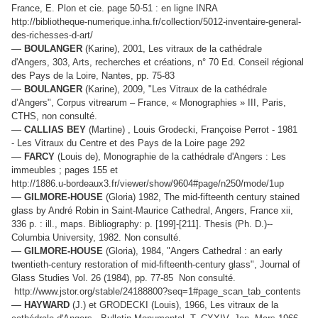
France, E. Plon et cie. page 50-51 : en ligne INRA
http://bibliotheque-numerique.inha.fr/collection/5012-inventaire-general-
des-richesses-d-art/
—
BOULANGER
(Karine), 2001, Les vitraux de la cathédrale
d'Angers, 303, Arts, recherches et créations, n° 70 Ed. Conseil régional
des Pays de la Loire, Nantes, pp. 75-83
—
BOULANGER
(Karine), 2009, "Les Vitraux de la cathédrale
d’Angers", Corpus vitrearum – France, « Monographies » III, Paris,
CTHS, non consulté.
—
CALLIAS BEY
(Martine) , ‎Louis Grodecki, ‎Françoise Perrot - 1981
- ‎Les Vitraux du Centre et des Pays de la Loire page 292
—
FARCY
(Louis de), Monographie de la cathédrale d'Angers : Les
immeubles ; pages 155 et
http://1886.u-bordeaux3.fr/viewer/show/9604#page/n250/mode/1up
—
GILMORE-HOUSE
(Gloria) 1982, The mid-fifteenth century stained
glass by André Robin in Saint-Maurice Cathedral, Angers, France xii,
336 p. : ill., maps. Bibliography: p. [199]-[211]. Thesis (Ph. D.)--
Columbia University, 1982. Non consulté.
—
GILMORE-HOUSE
(Gloria), 1984, "Angers Cathedral : an early
twentieth-century restoration of mid-fifteenth-century glass", Journal of
Glass Studies Vol. 26 (1984), pp. 77-85 Non consulté.
http://www.jstor.org/stable/24188800?seq=1#page_scan_tab_contents
—
HAYWARD
(J.) et GRODECKI (Louis), 1966, Les vitraux de la