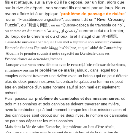
fils est attaqué, sur la rive où il l'a déposé, par un lion, alors que
sur la rive de départ, son second fils est saisi par un loup. Nous
avons affaire ici à un typique "
problème de passage de rivière
"
ou un "
River Crossing
Flussüberquerungsrätsel", autrement dit un "
Puzzle"
, ou "
川渡り問題", ou un "
Quebra-cabeça de travessia de rio"
,
comme celui du fermier,
ou comme on dit aussi un "
ردشدن از رودخانه"
du loup, de la chèvre et du choux, bref il s'agit d'un
渡河問題.
Casse-tête universel par lequel Dieu met à l'épreuve son serviteur, comme
Homer le fut dans l'épisode
Maggie s'éclipse
, et que l'abbé de Cantorbéry
Alcuin a le premier soumis à notre sagacité au IXe siècle dans ses
Propositiones ad acuendos juvenes.
Lorsque vous vous serez débattu avec
le renard, l'oie et le sac de haricots
,
entrainez-vous sur l
e
problème de maris jaloux
, dans lequel trois
couples doivent traverser une rivière avec un bateau qui ne peut détenir
plus de deux personnes,avec la contrainte qu'aucune femme ne peut
être en présence d'un autre homme sauf si son mari est également
présent.
Puis, passez au
problème de cannibales et des missionnaires
, où
trois missionnaires et trois cannibales doivent traverser une rivière,
avec la restriction qu' à tout moment lorsque les deux missionnaires et
des cannibales sont debout sur ​​les deux rives, le nombre de cannibales
ne peut pas dépasser les missionnaires.
Mais dans la Vie de saint Eustache,
le problème, au lieu d'être résolu,
s'expose au contraire sous le versant de son échec, et de la situation de