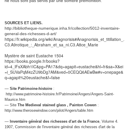
ne nous sont pas servis par une sombre prémonition.
SOURCES ET LIENS.
http://bibliotheque-numerique.inha.fr/collection/5012-inventaire-
general-des-richesses-d-art/
https://fr.wikipedia.org/wiki/Anagnorisis#Anagnorisis_et_titillation_.
C3.A9rotique_:_Abraham_et_sa_ni.C3.A8ce_Marie
Mystère de saint Eustache 1504
https://books.google.fr/books?
id=4_lFsXAbh1IC&pg=PA17&dq=agapit+eustache&hl=fr&sa=X&ei
=i_SUVaPqM4zZU9bDg7AM&ved=0CEQQ6AEwBw#v=onepage&
q=agapit%20eustache&f=false
—
Site Patrimoine-histoire
:
http://www.patrimoine-histoire.fr/Patrimoine/Angers/Angers-Saint-
Maurice.htm
—
Site
The Medieval stained glass , Painton Cowen
:
http://www.therosewindow.com/pilot/Angers/table.htm
—
Inventaire général des richesses d'art de la France
, Volume 4.
1907, Commission de l'inventaire général des richesses d'art de la