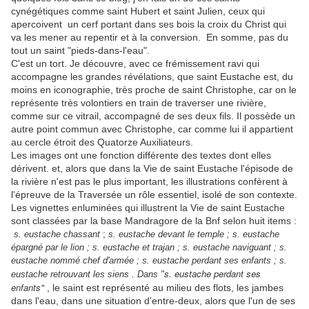
cynégétiques comme saint Hubert et saint Julien, ceux qui
apercoivent un cerf portant dans ses bois la croix du Christ qui
va les mener au repentir et à la conversion. En somme, pas du
tout un saint "pieds-dans-l'eau".
C'est un tort. Je découvre, avec ce frémissement ravi qui
accompagne les grandes révélations, que saint Eustache est, du
moins en iconographie, très proche de saint Christophe, car on le
représente très volontiers en train de traverser une rivière,
comme sur ce vitrail, accompagné de ses deux fils. Il possède un
autre point commun avec Christophe, car comme lui il appartient
au cercle étroit des Quatorze Auxiliateurs.
Les images ont une fonction différente des textes dont elles
dérivent. et, alors que dans la Vie de saint Eustache l'épisode de
la rivière n'est pas le plus important, les illustrations confèrent à
l'épreuve de la Traversée un rôle essentiel, isolé de son contexte.
Les vignettes enluminées qui illustrent la Vie de saint Eustache
sont classées par la base Mandragore de la Bnf selon huit items :
s. eustache chassant
;
s. eustache devant le temple ; s. eustache
épargné par le lion ; s. eustache et trajan ; s. eustache naviguant ; s.
eustache nommé chef d'armée ; s. eustache perdant ses enfants ; s.
s. eustache perdant ses
eustache retrouvant les siens . Dans "
enfants"
, le saint est représenté au milieu des flots, les jambes
dans l'eau, dans une situation d'entre-deux, alors que l'un de ses