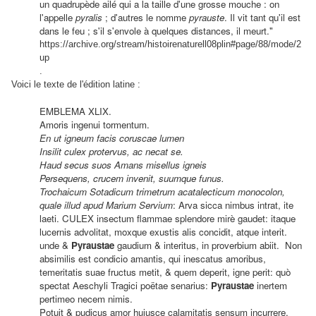
un quadrupède ailé qui a la taille d'une grosse mouche : on
l'appelle
pyralis
; d'autres le nomme
pyrauste
. Il vit tant qu'il est
dans le feu ; s'il s'envole à quelques distances, il meurt."
https://archive.org/stream/histoirenaturell08plin#page/88/mode/2
up
.
Voici le texte de l'édition latine :
EMBLEMA XLIX.
Amoris ingenui tormentum.
En ut igneum facis coruscae lumen
Insilit culex protervus, ac necat se.
Haud secus suos Amans misellus igneis
Persequens, crucem invenit, suumque funus.
Trochaicum Sotadicum trimetrum acatalecticum monocolon,
quale illud apud Marium Servium
: Arva sicca nimbus intrat, ite
laeti. CULEX insectum flammae splendore mirè gaudet: itaque
lucernis advolitat, moxque exustis alis concidit, atque interit.
unde &
Pyraustae
gaudium & interitus, in proverbium abiit. Non
absimilis est condicio amantis, qui inescatus amoribus,
temeritatis suae fructus metit, & quem deperit, igne perit: quò
spectat Aeschyli Tragici poëtae senarius:
Pyraustae
inertem
pertimeo necem nimis.
Potuit & pudicus amor huiusce calamitatis sensum incurrere,