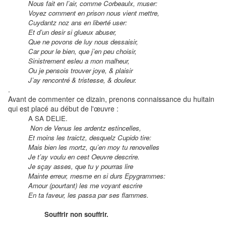
Nous fait en l’air, comme Corbeaulx, muser:
Voyez comment en prison nous vient mettre,
Cuydantz noz ans en liberté user:
Et d’un desir si glueux abuser,
Que ne povons de luy nous dessaisir,
Car pour le bien, que j’en peu choisir,
Sinistrement esleu a mon malheur,
Ou je pensois trouver joye, & plaisir
J’ay rencontré & tristesse, & douleur.
.
Avant de commenter ce dizain, prenons connaissance du huitain
qui est placé au début de l'œuvre :
A SA DELIE.
Non de Venus les ardentz estincelles,
Et moins les traictz, desquelz Cupido tire:
Mais bien les mortz, qu’en moy tu renovelles
Je t’ay voulu en cest Oeuvre descrire.
Je sçay asses, que tu y pourras lire
Mainte erreur, mesme en si durs Epygrammes:
Amour (pourtant) les me voyant escrire
En ta faveur, les passa par ses flammes.
Souffrir non souffrir.