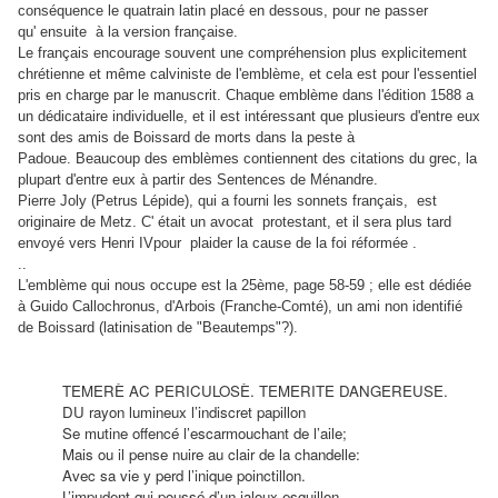
conséquence le quatrain latin placé en dessous, pour ne passer
qu' ensuite à la version française.
Le français encourage souvent une compréhension plus explicitement
chrétienne et même calviniste de l'emblème, et cela est pour l'essentiel
pris en charge par le manuscrit. Chaque emblème dans l'édition 1588 a
un dédicataire individuelle, et il est intéressant que plusieurs d'entre eux
sont des amis de Boissard de morts dans la peste à
Padoue. Beaucoup des emblèmes contiennent des citations du grec, la
plupart d'entre eux à partir des Sentences de Ménandre.
Pierre Joly (Petrus Lépide), qui a fourni les sonnets français, est
originaire de Metz.
C' était un avocat protestant, et il sera plus tard
envoyé vers
Henri IV
pour plaider la cause de la foi réformée .
..
L'emblème qui nous occupe est la 25ème, page 58-59 ; elle est dédiée
à Guido Callochronus, d'Arbois (Franche-Comté), un ami non identifié
de Boissard (latinisation de "Beautemps"?).
TEMERÈ AC PERICULOSÈ.
TEMERITE DANGEREUSE.
DU rayon lumineux l’indiscret papillon
Se mutine offencé l’escarmouchant de l’aile;
Mais ou il pense nuire au clair de la chandelle:
Avec sa vie y perd l’inique poinctillon.
L’impudent qui poussé d’un jaloux esguillon