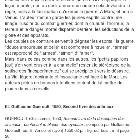
leçon morale, non au désir amoureux comme cela deviendra la
règle, mais à la fascination qu'exerce la guerre. A Mars, et non à
Vénus. L'auteur met en garde les jeunes esprits contre une
image illusoire du combat guerrier, dont la cruauté, l'horreur, la
terreur et le danger mortel disparaît derrière les séductions de la
gloire et des apparats.
Les couples de contraire servent à dégriser les esprits : la guerre
"douce amoureuse et belle" est confrontée à "cruelle", "armes"
est rapproché de "larmes", "aimer" d' "amer".
Mais, dans ce cas comme dans les autres, les "petits papillons
[qui] s'en vont brusler à la chandelle" restent le stéréotype de la
sottise des "inesperimentez" qui se précipitent vers le désastre.
La Vie, légère, désirante et insouciante est face à la Mort. Les
auteurs pleins de bonnes intentions tentent de lui mettre du
plomb dans la cervelle.
.
III. Guillaume Guéroult, 1550, Second livre des animaux.
GUÉROULT (Guillaume), 1550,
Second livre de la description des
animaux , contenant le blason des oyseaux
, composé par Guillaume
Guéroult, ed. B. Arnoullet (Lyon) 1550 62 p. : fig. sur bois ; in-8 page
20.