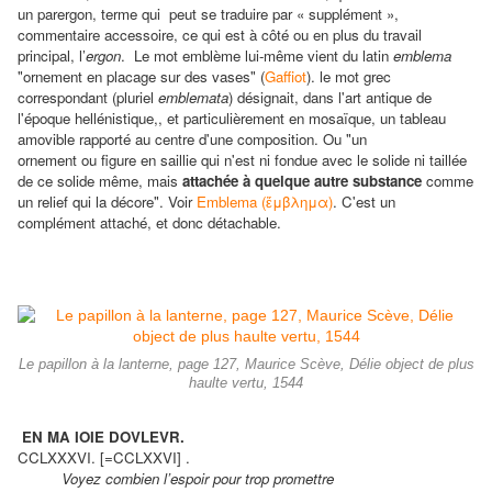
un parergon, terme qui peut se traduire par « supplément »,
commentaire accessoire, ce qui est à côté ou en plus du travail
principal, l’
ergon
. Le mot emblème lui-même vient du latin
emblema
"ornement en placage sur des vases" (
Gaffiot
). le mot grec
correspondant
(pluriel
emblemata
) désignait, dans l'art antique de
l'époque hellénistique,
, et particulièrement en mosaïque, un tableau
amovible rapporté au centre d'une composition. Ou "un
ornement ou figure en saillie qui n'est ni fondue avec le solide ni taillée
de ce solide même, mais
attachée à quelque autre substance
comme
un relief qui la décore". Voir
Emblema (ἔμβλημα)
. C'est un
complément attaché, et donc détachable.
Le papillon à la lanterne, page 127, Maurice Scève, Délie object de plus
haulte vertu, 1544
EN MA IOIE DOVLEVR.
CCLXXXVI. [=CCLXXVI] .
Voyez combien l’espoir pour trop promettre