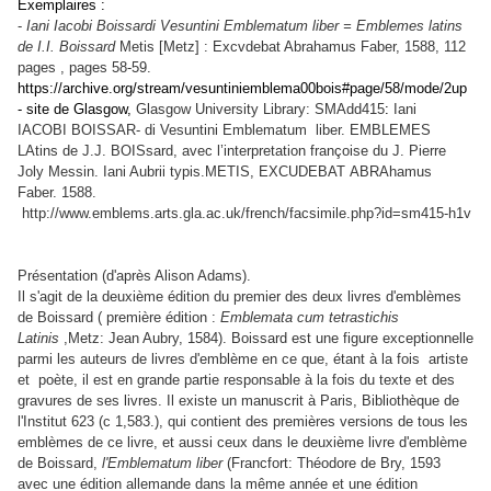
Exemplaires :
-
Iani Iacobi Boissardi Vesuntini Emblematum liber = Emblemes latins
de I.I. Boissard
Metis [Metz] : Excvdebat Abrahamus Faber, 1588, 112
pages , pages 58-59.
https://archive.org/stream/vesuntiniemblema00bois#page/58/mode/2up
- site de Glasgow,
Glasgow University Library: SMAdd415
:
Iani
IACOBI BOISSAR- di Vesuntini Emblematum liber. EMBLEMES
LAtins de J.J. BOISsard, avec l’interpreta
tion françoise du J. Pierre
Joly Messin. Iani Aubrii typis.METIS, EXCUDEBAT ABRAhamus
Faber. 1588.
http://www.emblems.arts.gla.ac.uk/french/facsimile.php?id=sm415-h1v
Présentation (d'après Alison Adams).
Il s'agit de
la deuxième édition du premier des deux livres d'emblèmes
de Boissard ( première édition :
Emblemata cum tetrastichis
Latinis
,Metz: Jean Aubry, 1584). Boissard est une figure exceptionnelle
parmi les auteurs de livres d'emblème en ce que, étant à la fois artiste
et poète, il est en grande partie responsable à la fois du texte et des
gravures de ses livres. Il existe un manuscrit à Paris, Bibliothèque de
l'Institut 623 (c 1,583.), qui contient des premières versions de tous les
emblèmes de ce livre, et aussi ceux dans le deuxième livre d'emblème
de Boissard,
l'Emblematum liber
(Francfort: Théodore de Bry, 1593
avec une édition allemande dans la même année et une édition