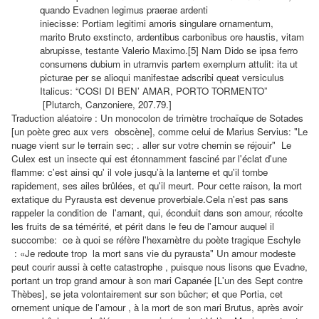
quando Evadnen legimus prae
rae ardenti
iniecisse:
Portiam
legitimi amoris sin
gulare ornamentum,
marito Bruto exstincto, ar
dentibus carbonibus ore haustis, vitam
abrupis
se, testante Valerio Maximo.[5] Nam Dido se ipsa
ferro
consumens dubium in utramvis partem ex
emplum attulit: ita ut
picturae per se alioqui ma
nifestae adscribi queat versiculus
Italicus:
“COSI DI BEN’ AMAR, PORTO TORMENTO”
[
Plutarch, Canzoniere, 207.79.]
Traduction aléatoire :
Un monocolon de trimètre trochaïque de Sotades
[un poète grec aux vers obscène], comme celui de Marius Servius: "Le
nuage vient sur ​​le terrain sec; . aller sur votre chemin se réjouir
" Le
Culex est un insecte qui est étonnamment fasciné par l'éclat d'une
flamme: c'est ainsi qu' il vole jusqu'à la lanterne et qu'il tombe
rapidement, ses ailes brûlées, et qu'il meurt. Pour cette raison, la mort
extatique du Pyrausta est devenue proverbiale.Cela n'est pas sans
rappeler la condition de l'amant, qui, éconduit dans son amour,
récolte
les fruits de sa témérité
, et périt dans le feu de l'amour auquel il
succombe: ce à quoi se réfère l'hexamètre du
poète tragique
Eschyle
: «Je redoute trop la mort sans vie du pyrausta" Un amour modeste
peut courir aussi à cette catastrophe , puisque nous lisons que Evadne,
portant un trop grand amour à son mari Capanée [L'un des Sept contre
Thèbes], se jeta volontairement sur ​​son bûcher; et que Portia, cet
ornement unique de l'amour , à la mort de son mari Brutus, après avoir