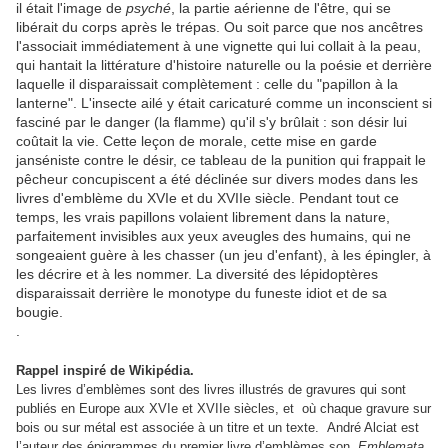
il était l'image de
psyché
, la partie aérienne de l'être, qui se
libérait du corps après le trépas. Ou soit parce que nos ancêtres
l'associait immédiatement à une vignette qui lui collait à la peau,
qui hantait la littérature d'histoire naturelle ou la poésie et derrière
laquelle il disparaissait complètement : celle du "papillon à la
lanterne". L'insecte ailé y était caricaturé comme un inconscient si
fasciné par le danger (la flamme) qu'il s'y brûlait : son désir lui
coûtait la vie. Cette leçon de morale, cette mise en garde
janséniste contre le désir, ce tableau de la punition qui frappait le
pêcheur concupiscent a été déclinée sur divers modes dans les
livres d'emblème du XVIe et du XVIIe siècle. Pendant tout ce
temps, les vrais papillons volaient librement dans la nature,
parfaitement invisibles aux yeux aveugles des humains, qui ne
songeaient guère à les chasser (un jeu d'enfant), à les épingler, à
les décrire et à les nommer. La diversité des lépidoptères
disparaissait derrière le monotype du funeste idiot et de sa
bougie.
.
Rappel inspiré de Wikipédia.
Les livres d’emblèmes sont des livres illustrés de gravures qui sont
publiés en Europe aux XVIe et XVIIe siècles, et où c
haque gravure sur
bois ou sur métal est associée à un titre et un texte.
André Alciat est
l’auteur des épigrammes du premier livre d’emblèmes son
Emblemata
,