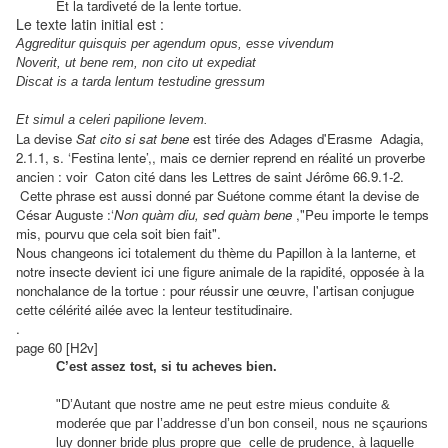
Et la tardiveté de la lente tortue.
Le texte latin initial est :
Aggreditur quisquis per agendum opus, esse vivendum
Noverit, ut bene rem, non cito ut expediat
Discat is a tarda lentum testudine gressum
Et simul a celeri papilione levem.
La devise
Sat cito si sat bene
est tirée des Adages d'Erasme Adagia,
2.1.1, s. ‘Festina lente’,, mais ce dernier reprend en réalité un proverbe
ancien : voir Caton cité dans les Lettres de saint Jérôme 66.9.1-2.
Cette phrase est aussi donné par Suétone comme étant la devise de
César Auguste :‘
Non quàm diu, sed quàm bene
,"Peu importe le temps
mis, pourvu que cela soit bien fait".
Nous changeons ici totalement du thème du Papillon à la lanterne, et
notre insecte devient ici une figure animale de la rapidité, opposée à la
nonchalance de la tortue : pour réussir une œuvre, l'artisan conjugue
cette célérité ailée avec la lenteur testitudinaire.
.
page 60 [H2v]
C’est assez tost, si tu acheves bien.
"D’Autant que nostre ame ne peut estre mieus conduite &
moderée que par l’addresse d’un bon conseil, nous ne sçaurions
luy donner bride plus propre que celle de prudence, à laquelle