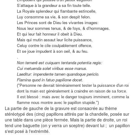
S’attaque à la grandeur a sa fin toute telle.
La Royale splendeur qui flambante estincelle,
Luy consomme sa vie, & son despit felon.
Les Princes sont de Dieu les vivantes images:
Nous leur sommes tenus, & de foys, & d’hommages.
Et qui leur fait honneur il obeit à Dieu.
Mais qui mutin assaut leur licite puissance,
Celuy contre le cile coulpablement offence,
Et se joue impudent à son oeil, & au feu.
.
Non temerê est cuiquam tentanda potentia regis:
Cui metuenda solet viribus esse manus.
Laeditur: impendente tamen quandoque periclo.
Flamina quod in fatuo papilione docet.
("Personne ne devrait témérairement tester la puissance d'un roi
dont la main est généralement à craindre en raison de sa force.
Il est blessé : mais avec le danger toujours imminent, comme la
flamme nous montre avec le papillon stupide.")
La partie de gauche de la gravure est consacrée au thème
stéréotypé des (cinq) papillons attirés par la chandelle, posée sur
une table dans une pièce fermée. Mais la partie de droite, un roi
tend une baguette (on y verra un sceptre) devant lui ; un papillon
s'est posé à l'extrémité.