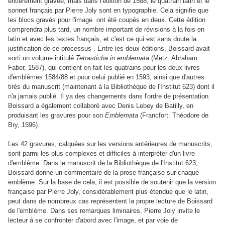
entièrement gravée, mais dans l'édition de 1588, le quatrain latin et le
sonnet français par Pierre Joly sont en typographie. Cela signifie que
les blocs gravés pour l'image ont été coupés en deux. Cette édition
comprendra plus tard, un nombre important de révisions à la fois en
latin et avec les textes français, et c'est ce qui est sans doute la
justification de ce processus . Entre les deux éditions, Boissard avait
sorti un volume intitulé
Tetrasticha in emblemata
(Metz: Abraham
Faber, 1587), qui contient en fait les quatrains pour les deux livres
d'emblèmes 1584/88 et pour celui publié en 1593, ainsi que d'autres
tirés du manuscrit (maintenant à la Bibliothèque de l'Institut 623) dont il
n'a jamais publié. Il ya des changements dans l'ordre de présentation.
Boissard a également collaboré avec Denis Lebey de Batilly, en
produisant les gravures pour son
Emblemata
(Francfort: Théodore de
Bry, 1596).
Les 42 gravures, calquées sur les versions antérieures de manuscrits,
sont parmi les plus complexes et difficiles à interpréter d'un livre
d'emblème. Dans le manuscrit de la Bibliothèque de l'Institut 623,
Boissard donne un commentaire de la prose française sur chaque
emblème. Sur la base de cela, il est possible de soutenir que la version
française par Pierre Joly, considérablement plus étendue que le latin,
peut dans de nombreux cas représentent la propre lecture de Boissard
de l'emblème. Dans ses remarques liminaires, Pierre Joly invite le
lecteur à se confronter d'abord avec l'image, et par voie de