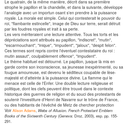
Le quatrain, de la même manière, décrit dans sa première
strophe le papillon et la chandelle, et dans la suivante, développe
l'analogie avec un importun osant s'en prendre à la puissance
royale. La morale est simple. Celui qui contesterait le pouvoir du
roi, "flambante estincelle", image de Dieu sur terre, serait détruit
par les foudres royales et irait à sa perte.
Les vers mériteraient une lecture attentive. Tous les torts et les
dépréciations sont attribués au papillon, "indiscret", "mutin",
"escarmouchant", "inique", "impudent", "jaloux", "despit felon".
Ces termes sont repris contre l'éventuel contestataire du roi :
mutin assaut", coulpablement offence", "impudent".
Le thème habituel est détourné. Le papillon, jusque là mis en
garde contre son inconscience, sa jeunesse inexpérimenté, ou sa
fougue amoureuse, est devenu le séditieux coupable de lèse-
majesté et d'atteinte à la puissance divine. La flamme qui le
menace est celle de l'Enfer. Une double lecture religieuse et
politique, dont les clefs peuvent être trouvé dans le contexte
historique des guerres de religion et du souci des protestants de
soutenir l'investiture d'Henri de Navarre sur le trône de France,
ou des habitants de l'évêché de Metz de chercher protection
Voir
Alison Adams
,
Webs of Allusion. French Protestant Emblem
Books of the Sixteenth Century
(Geneva: Droz, 2003), esp. pp. 155-
291.