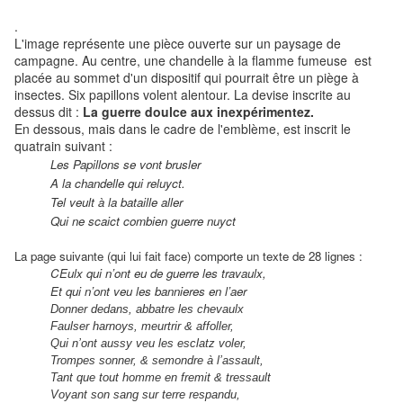
.
L'image représente une pièce ouverte sur un paysage de
campagne. Au centre, une chandelle à la flamme fumeuse est
placée au sommet d'un dispositif qui pourrait être un piège à
insectes. Six papillons volent alentour. La devise inscrite au
dessus dit :
La guerre doulce aux inexpérimentez.
En dessous, mais dans le cadre de l'emblème, est inscrit le
quatrain suivant :
Les Papillons se vont brusler
A la chandelle qui reluyct.
Tel veult à la bataille aller
Qui ne scaict combien guerre nuyct
La page suivante (qui lui fait face) comporte un texte de 28 lignes :
CEulx qui n’ont eu de guerre les travaulx,
Et qui n’ont veu les bannieres en l’aer
Donner dedans, abbatre les chevaulx
Faulser harnoys, meurtrir & affoller,
Qui n’ont aussy veu les esclatz voler,
Trompes sonner, & semondre à l’assault,
Tant que tout homme en fremit & tressault
Voyant son sang sur terre respandu,