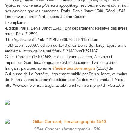
hystoires, contenans plusieurs appopthegmes, Sentences & dictz, tant
des Anciens que les modernes.
Paris, Denis Janot 1540. Réed. 1543.
Les gravures ont été attribuées à Jean Cousin.
Exemplaires :
-Edition
Paris, Denis Janot 1543 :
Bnf
département Réserve des livres
rares, Rés. Z-2599
http://gallica.bnf.fr/ark:/12148/bpt6k70938k/f157.item
- BM Lyon 358097, édition de 1540 chez Denis de Harsy, Lyon. Sans
emblème. http://gallica.bnf.fr/ark:/12148/bpt6k791167
Gilles Corrozet (1510-1568) est un libraire parisien, écrivain et
imprimeur. Son Hecatomgraphie
est le deuxième livre emblème
français, paru peu après le
Théâtre des bons engins
(1536)
de
Guillaume de La Perrière, également publié par Denis Janot, et moins
de 10 ans après la première édition publiée des Emblemata d' Alciat.
http://www.emblems.arts.gla.ac.uk/french/emblem.php?id=FCGa075
Gilles Corrozet, Hecatomgraphie 1540.