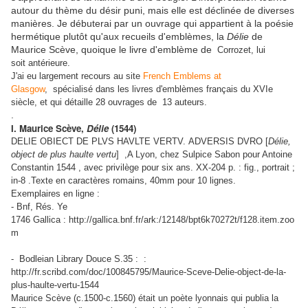
autour du thème du désir puni, mais elle est déclinée de diverses
manières. Je débuterai par un ouvrage qui appartient à la poésie
hermétique plutôt qu'aux recueils d'emblèmes, la
Délie
de
Maurice Scève, quoique le livre d'emblème de
Corrozet, lui
soit
antérieure.
J'ai eu largement recours au site
French Emblems at
Glasgow
, spécialisé dans les livres d'emblèmes français du XVIe
siècle, et qui détaille 28 ouvrages de 13 auteurs.
.
I. Maurice Scève,
Délie
(1544)
DELIE OBIECT DE PLVS HAVLTE VERTV.
ADVERSIS DVRO [
Délie,
object de plus haulte vertu
] ,A Lyon, chez Sulpice Sabon pour Antoine
Constantin 1544 , avec privilège pour six ans. XX-204 p. : fig., portrait ;
in-8 .Texte en caractères romains, 40mm pour 10 lignes.
Exemplaires en ligne :
- Bnf, Rés. Ye
1746 Gallica : http://gallica.bnf.fr/ark:/12148/bpt6k70272t/f128.item.zoo
m
- Bodleian Library Douce S.35 : :
http://fr.scribd.com/doc/100845795/Maurice-Sceve-Delie-object-de-la-
plus-haulte-vertu-1544
Maurice Scève (c.1500-c.1560)
était un poète lyonnais qui publia la