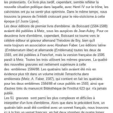
les protestants. Ce livre plus tardif, cependant, semble refléter la
nouvelle situation politique dans laquelle, avec Henri IV sur le trône, les
calvinistes ont pu se sentir plus optimiste. Dans le même temps, nous
trouvons la preuve de l'intérêt croissant pour le néo-stoïcisme à cette
époque (cf Juste Lipse).
Les deux éditions de premier livre d'emblème de Boissard (1584-1588)
avaient été publiées à Metz, sous les auspices de Jean Aubry. Pour ce
deuxième livre d'emblème, cependant, Boissard se tourne vers le
célèbre éditeur et graveur allemand Théodore de Bry, bien qu'il
reste toujours en association avec Abraham Faber. Les éditions latine
(
Emblematum liber
) et allemande (
Emblemata
) toutes les deux de
1593, ont été publiées à Francfort, mais la version française de 1595
paraît à Metz. Toutes les trois utilisent les mêmes gravures. La qualité
des nouvelles gravures est nettement supérieure à celle
des emblèmes 1584/88. Les quatrains latin avaient été mis en
évidence plus tôt dans un volume intitulé
Tetrasticha dans
emblemata
(Metz: A. Faber, 1587), qui contient en fait les quatrains
pour les deux emblèmes 1584/88 et ceux publiés en 1593, ainsi que
d'autres tirés du manuscrit Bibliothèque de l'Institut 623 qui n'a jamais
publié.
Les 51 gravures sont parmi les plus complexes et difficiles à
interpréter d'un livre d'emblème. Alors que dans le précédent livre, un
quatrain latin avait été combiné avec un sonnet français, nous trouvons
ici à la fois un verset français, en fait deux strophes de quatre lignes,