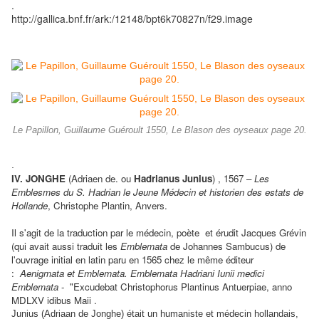
.
http://gallica.bnf.fr/ark:/12148/bpt6k70827n/f29.image
Le Papillon, Guillaume Guéroult 1550, Le Blason des oyseaux page 20.
.
IV.
JONGHE
(Adriaen de. ou
Hadrianus Junius
) , 1567 –
Les
Emblesmes du S. Hadrian le Jeune Médecin et historien des estats de
Hollande
, Christophe Plantin, Anvers.
Il s'agit de la traduction par le médecin, poète et érudit Jacques Grévin
(qui avait aussi traduit les
Emblemata
de Johannes Sambucus) de
l'ouvrage initial en latin paru en 1565 chez le même éditeur
:
Aenigmata et Emblemata. Emblemata Hadriani Iunii medici
Emblemata
- "Excudebat Christophorus Plantinus Antuerpiae, anno
MDLXV idibus Maii .
Junius (Adriaan de Jonghe) était un humaniste et médecin hollandais,