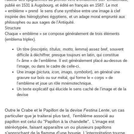
publié en 1531 à Augsbourg, et édité en français en 1587.
Le mot
« emblème » prend
le sens d’une synthèse entre une image à clef
inspirée des hiéroglyphes égyptiens, et un adage moral emprunté aux
philosophes ou aux sages de l’Antiquité.
Structure
Chaque « emblème » se compose généralement de trois éléments
(emblema triplex).
Un titre (
inscriptio, títulus, motto, lemma
) assez bref, souvent
difficile à déchiffrer, presque toujours en latin, qui constitue
l'« âme » de l’emblème. Il est généralement placé au-dessus de
l’image, ou dans le cadre de celle-ci.
Une image
(pictura, icon, imago, symbolon
), en général une
gravure sur bois ou sur métal, qui forme le « corps » de
l’emblème et joue un rôle mnémotechnique.
Un texte explicatif qui élucide le sens caché de l’image et de la
devise
Outre le Crabe et le Papillon de la devise
Festina Lente
, un cas
particulier que je traiterai plus tard, l'emblème associé au
papillon est celui du "Papillon à la chandelle". L'image est
stéréotypée, faisant apparaître un ou plusieurs papillons
s'approchant de la flamme d'une bougie. L'interprétation tourne