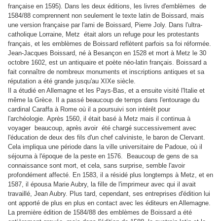
française en 1595). Dans les deux éditions, les livres d'emblèmes de
1584/88 comprennent non seulement le texte latin de Boissard, mais
une version française par l'ami de Boissard, Pierre Joly. Dans l'ultra-
catholique Lorraine, Metz était alors un refuge pour les protestants
français, et les emblèmes de Boissard reflètent parfois sa foi réformée.
Jean-Jacques Boissard, né à Besançon en 1528 et mort à Metz le 30
octobre 1602, est un antiquaire et poète néo-latin français.
Boissard a
fait connaître de nombreux monuments et inscriptions antiques et sa
réputation a été grande jusqu'au XIXe siècle.
Il a étudié en Allemagne et les Pays-Bas, et a ensuite visité l'Italie et
même la Grèce. Il a passé beaucoup de temps dans l'entourage du
cardinal Caraffa à Rome où il a poursuivi son intérêt pour
l'archéologie. Après 1560, il était basé à Metz mais il continua à
voyager beaucoup, après avoir été chargé successivement avec
l'éducation de deux des fils d'un chef calviniste, le baron de Clervant.
Cela impliqua une période dans la ville universitaire de Padoue, où il
séjourna à l'époque de la peste en 1576. Beaucoup de gens de sa
connaissance sont mort, et cela, sans surprise, semble l'avoir
profondément affecté. En 1583, il a résidé plus longtemps à Metz, et en
1587, il épousa Marie Aubry, la fille de l'imprimeur avec qui il avait
travaillé, Jean Aubry. Plus tard, cependant, ses entreprises d'édition lui
ont apporté de plus en plus en contact avec les éditeurs en Allemagne.
La première édition de 1584/88 des emblèmes de Boissard a été