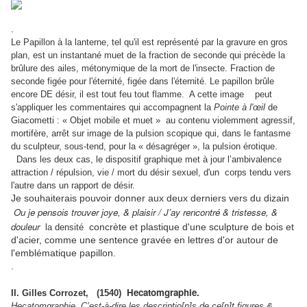
.
Le Papillon à la lanterne, tel qu'il est représenté par la gravure en gros
plan, est un instantané muet de la fraction de seconde qui précède la
brûlure des ailes, métonymique de la mort de l'insecte. Fraction de
seconde figée pour l'éternité, figée dans l'éternité. Le papillon brûle
encore DE désir, il est tout feu tout flamme. A cette image peut
s'appliquer les commentaires qui accompagnent la
Pointe à l'œil
de
Giacometti : « Objet mobile et muet » au contenu violemment agressif,
mortifère, arrêt sur image de la pulsion scopique qui, dans le fantasme
du sculpteur, sous-tend, pour la « désagréger », la pulsion érotique.
Dans les deux cas, le dispositif graphique met à jour
l’ambivalence
attraction / répulsion, vie / mort du désir sexuel, d'un corps tendu vers
l'autre dans un rapport de désir.
Je souhaiterais pouvoir donner aux deux derniers vers du dizain
Ou je pensois trouver joye, & plaisir /
J’ay rencontré & tristesse, &
douleur
concrète et plastique d'une sculpture de bois et
la densité
d'acier, comme une sentence gravée en lettres d'or autour de
l'emblématique papillon.
.
Hecatomgraphie.
II. Gilles Corrozet, (1540)
Hecatomgraphie. C’est-à-dire les descriptio[n]s de ce[n]t figures &