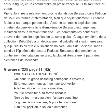
sous la figure, et un commentaire en prose française lui faisant face au
verso.
Pierre Joly
reste relativement proche du latin de Boissard dans l'édition
de 1
593 en termes d'interprétation, bien que stylistiquement, il cherche
à placer sa marque personnelle. Ainsi, le ton moins explicitement
chrétien
du deuxième livre d
'emblème de Boissard est largement
maintenu
dans la version française. Les commentaires contribuent
souvent de manière significative au sens global
. Chaque emblème de la
collection 1593-1595 a un dédicataire individuelle, et il est intéressant
que plusieurs d'entre eux
soien
t de nouveau amis de Boissard
morts
pendant
l'
épidémie de
peste à Padoue. Beaucoup des emblèmes
contiennent des citations en
grec, la plupart d'entre eux à partir des
Sentences de Ménandre
.
Gravure n°XXII page 61 [H2r]
XXII. SAT CITO SI SAT BENÉ
Qui pour un grand desseing courageus s’esvertue,
Et le veut commencer, il doit sur tout veiller
A le bien diriger, & non le gaspiller,
Pour le precipiter à sa forme abbatue.
Non au tost, mais au bien, l’artisan constitue
La gloire de son oeuvre; & pour le couronner
Il suit du papillon le soudain demener,