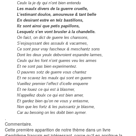
Ceulx la je dy qui n’ont bien entendu
Les maulx divers de la guerre cruelle,
L’estimant doulce, amoureuse & tant belle
En desirant estre en telz bastillons,
Ilz sont ainsi que petis papillons,
Lesquelz s’en vont brusler à la chandelle.
On faict, on dict de guerre les chansons,
S’esjouyssant des assaulx & vacarmes,
Ce sont pour vray fascheux & meschantz sons
Dont les deux yeulx debvroient espandre larmes,
Ceulx qui les font n’ont gueres veu les armes
Et ne sont pas bien experimentez.
O pauvres sotz de guerre vous chantez
Et ne scavez les maulx qui sont en guerre
Vueillez premier l’effect d’icelle enquerre
Et ne louez ce qui est à blasmer,
N’appellez doulx ce qui est bien amer,
Et gardez bien qu’on ne vous y entasme,
Non que les fortz & les puissantz je blasme,
Car au besoing on les doibt bien aymer.
.
Commentaire.
Cette première apparition de notre thème dans un livre
d'emblème français est intéressant, parce qu'il en applique la