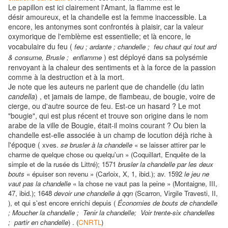
Le papillon est ici clairement l'Amant, la flamme est le
désir amoureux, et la chandelle est la femme inaccessible. La
encore, les antonymes sont confrontés à plaisir, car la valeur
oxymorique de l'emblème est essentielle; et là encore, le
vocabulaire du feu (
feu ; ardante ; chandelle ;
feu chaut qui tout ard
) est déployé dans sa polysémie
& consume,
Brusle ;
enflamme
renvoyant à la chaleur des sentiments et à la force de la passion
comme à la destruction et à la mort.
Je note que les auteurs ne parlent que de chandelle (du latin
candella
) , et jamais de lampe, de flambeau, de bougie, voire de
cierge, ou d'autre source de feu. Est-ce un hasard ? Le mot
"bougie", qui est plus récent et trouve son origine dans le nom
arabe de la ville de Bougie, était-il moins courant ? Ou bien la
chandelle est-elle associée à un champ de locution déjà riche à
l'époque (
xves.
se brusler à la chandelle
« se laisser attirer par le
charme de quelque chose ou quelqu'un » (Coquillart, Enquête de la
simple et de la rusée ds Littré); 1571
brusler la chandelle par les deux
bouts
« épuiser son revenu » (Carloix, X, 1, ibid.); av. 1592
le jeu ne
vaut pas la chandelle
« la chose ne vaut pas la peine » (Montaigne, III,
47, ibid.); 1648
devoir une chandelle à qqn
(Scarron, Virgile Travesti, II,
), et qui s'est encore enrichi depuis (
Économies de bouts de chandelle
;
Moucher la chandelle ; Tenir la chandelle; Voir trente-six chandelles
; partir en chandelle
) . (
CNRTL
)