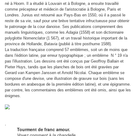
né à Hoorn. Il a étudié à Louvain et à Bologne, a ensuite travaillé
comme précepteur et médecin de l'aristocratie à Bologne, Paris et
Londres. Junius est retourné aux Pays-Bas en 1550, où il a passé le
reste de sa vie, sauf pour une brève tentative infructueuse pour obtenir
le patronage de la cour danoise. Ses publications comprennent des
manuels linguistiques, comme les
Adagia
(1558) et son dictionnaire
polyglotte
Nomenclator
(1 567), et un travail historique important de la
province de Hollande,
Batavia
(publié à titre posthume 1588).
La traduction française comprend 57 emblèmes, soit
un de moins que
dans l'édition latine, par erreur typographique ;
un emblème N ° 19 n'a
pas l'illustration. Les dessins ont été conçus par Geoffroy Ballain et
Pieter Huys, tandis que les planches de bois ont été gravées par
Gerard van Kampen Janssen et Arnold Nicolai.
Chaque emblème se
compose d'une devise, une illustration de gravure sur bois (sans les
bordures en arabesque de la première édition latine), et une épigramme.
par contre, les commentaires des emblèmes ont été omis, ainsi que les
énigmes.
.
Tourment de franc amour.
Voyez comment à la chandelle