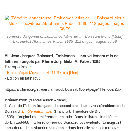
Témérité dangereuse, Emblemes latins de I.I. Boissard Metis [Metz] :
Excvdebat Abrahamus Faber, 1588, 112 pages , pages 58-59.
VI. Jean-Jacques Boissard, Emblemes ...
nouvellement mis de
latin en françois par Pierre Joly, Metz
A. Faber, 1595
Exemplaires :
-
Bibliothèque Mazarine, 4° 11214 bis [Res]
-
Edition en latin1593 :
https://archive.org/stream/ianiiacobiboissa01bois#page/44/mode/2up
Présentation
(d'après Alison Adams).
Il s'agit de l'édition française du second des deux livres d'emblèmes de
Boissard,
Emblematum liber
(Francfort, Théodore de Bry,
1593). L'original est entièrement en latin. Dans le livres d'emblèmes
de
En 1584/88
, la foi réformée de Boissard est évidente, témoignant
sans doute de la situation vulnérable dans laquelle se sont retrouvés