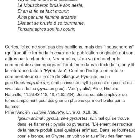
Le Mouscheron brusle son aesle,
Et en la fin se faict mourir:
Ainsi par une flamme ardante
L’Amant se brusle & se tourmante,
Pensant apres son feu courir.
Certes, ici ce ne sont pas des papillons, mais des "mouscherons"
(qui traduit le terme latin
culex
de la publication originale) qui sont
attirés par la chandelle. Néanmoins, si on va rechercher le
commentaire accompagnant l'emblème dans le texte latin, on y lit
la référence faite à "Pyraustae". Comme l'indique en note le
commentateur sur le site de Glasgow,
Pyrausta, ou en
grec Greek
πυραύστης
, était un insecte mythique dont on pensait qu'il
vivait dans le feu (
pyros
en grec) . Voir ‘pyralis’; Pline, Histoire
Naturelle, 11.36.42.119; 10.74.95.204). Junius semble employer ce
terme simplement pour désigner un phalène qui meurt brûler par la
flamme.
Pline l'Ancien
Histoire Naturelle
,
Livre XI, XLII. 36.
Ignium animal : pyralis, sive pyraustes
. (L'nimal qui se trouve
dans les flammes : pyralis ou pyrauste). "L'élément destructeur
de la nature produit aussi quelques animaux. Dans les fourneaux
pour le bronze, en Chypre, on voit voler au milieu des flammes