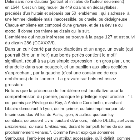
Délie sans nom d'auteur
(portrait et initiales de l'auteur seulement)
en 1544. C'est un long recueil de 449 dizains en décasyllabes,
précédés d'un huitain et séparés par 50 emblèmes , qui s'adresse
à
une femme idéalisée mais inaccessible, ou cruelle, ou dédaigneuse
.
Chaque emblème est composé d'une gravure, et de sa devise ou
motto
. Il donne son thème au dizain qui le suit.
L'emblème qui nous intéresse se trouve à la page 127 et est suivi
du dizain 286 (CCXXXVI).
Dans un cuir écarté par deux diablotins et un ange, un ovale (qui
pourrait être un miroir) aux bords perlés contient le motif
signifiant, réduit à sa plus simple expression : en gros plan, une
chandelle dans son bougeoir, et un papillon aux ailes ocellées
s'approchant, par la gauche (c'est une constance de ces
emblèmes) de la flamme . La gravure sur bois est assez
grossière.
Notons que la présence de l'emblème est facultative pour la
compréhension du poème, puisque le privilège royal précise : "
IL
est permis par Privilege du Roy, à Antoine Constantin, marchant
Libraire demourant à Lyon, de im- primer, ou faire imprimer par telz
Imprimeurs des Vil-les de Paris, Lyon, & aultres que bon luy
semblera, ce present Livre traictant d’Amours, intitulé DELIE,
soit avec
Emblesmes, ou sans Emblesmes,
durant le temps& terme de six ans
prochainnement venans.". Comme l'avait expliqué Johannes
Sambucus, l'emblème est un attribut accessoire, qu'il définit
comme