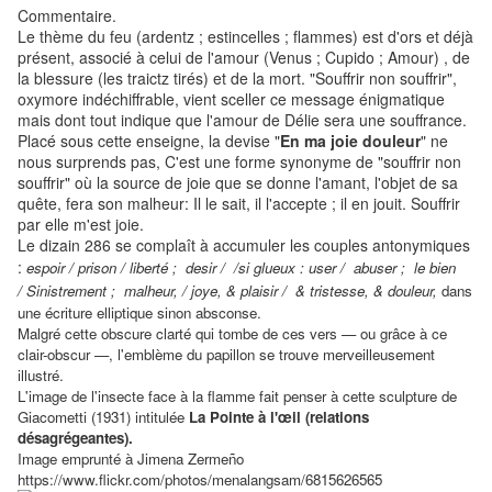
Commentaire.
Le thème du feu (ardentz ; estincelles ; flammes) est d'ors et déjà
présent, associé à celui de l'amour (Venus ; Cupido ; Amour) , de
la blessure (les traictz tirés) et de la mort. "Souffrir non souffrir",
oxymore indéchiffrable, vient sceller ce message énigmatique
mais dont tout indique que l'amour de Délie sera une souffrance.
Placé sous cette enseigne, la devise "
En ma joie douleur
" ne
nous surprends pas, C'est une forme synonyme de "souffrir non
souffrir" où la source de joie que se donne l'amant, l'objet de sa
quête, fera son malheur: Il le sait, il l'accepte ; il en jouit. Souffrir
par elle m'est joie.
Le dizain 286 se complaît à accumuler les couples antonymiques
:
espoir /
prison /
liberté ;
desir / /si glueux : user / abuser ;
le bien
/
Sinistrement ; malheur, /
joye, & plaisir /
& tristesse, & douleur,
dans
une écriture elliptique sinon absconse.
Malgré cette obscure clarté qui tombe de ces vers — ou grâce à ce
clair-obscur —, l'emblème du papillon se trouve merveilleusement
illustré.
L'image de l'insecte face à la flamme fait penser à cette sculpture de
Giacometti (1931) intitulée
La Pointe à l'œil (relations
désagrégeantes).
Image emprunté à
Jimena Zermeño
https://www.flickr.com/photos/menalangsam/6815626565