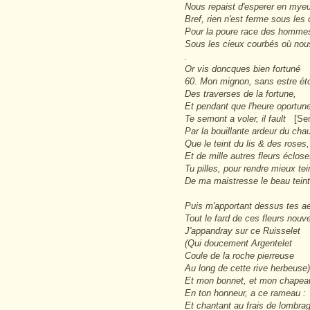
Nous repaist d'esperer en mye
Bref, rien n'est ferme sous les 
Pour la poure race des homme
Sous les cieux courbés où no
.
Or vis doncques bien fortuné
60. Mon mignon, sans estre ét
Des traverses de la fortune,
Et pendant que l'heure oportun
Te semont a voler, il fault
[Se
Par la bouillante ardeur du chau
Que le teint du lis & des roses,
Et de mille autres fleurs éclos
Tu pilles, pour rendre mieux tei
De ma maistresse le beau teint
Puis m'apportant dessus tes ae
Tout le fard de ces fleurs nouve
J'appandray sur ce Ruisselet
(Qui doucement Argentelet
Coule de la roche pierreuse
Au long de cette rive herbeuse)
Et mon bonnet, et mon chapea
En ton honneur, a ce rameau :
Et chantant au frais de lombra