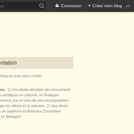
Connexion
+
Créer mon blog
ntation
e blog de jean-yves cordier
tion
: 1) Une étude détaillée des monuments
 artistiques et culturels, en Bretagne
èrement, par le biais de mes photographies.
égie les vitraux et la statuaire. 2) Une étude
de papillons et libellules (Zoonymie)
 en Bretagne.