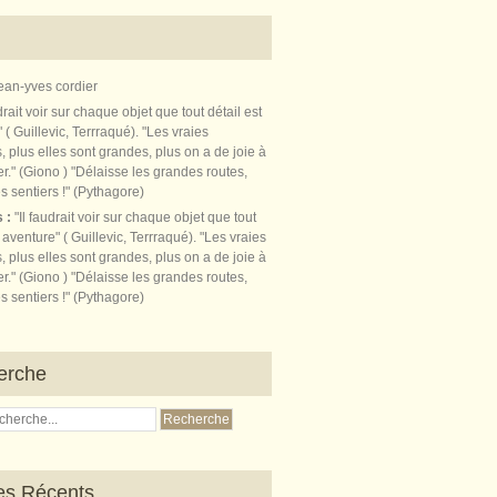
ean-yves cordier
s :
"Il faudrait voir sur chaque objet que tout
t aventure" ( Guillevic, Terrraqué). "Les vraies
, plus elles sont grandes, plus on a de joie à
r." (Giono ) "Délaisse les grandes routes,
s sentiers !" (Pythagore)
erche
les Récents