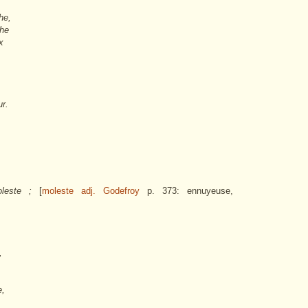
he,
che
x
ur.
oleste ;
[
moleste adj. Godefroy
p. 373: ennuyeuse,
,
e,