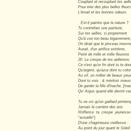
Couplant et recouplant tes aell
Pour tirer des plus belles fleur
L'émail et les bonnes odeurs.
.
Est-il paintre que la nature ?
Tu contrefais une painture,
Sur tes aelles, si proprement
Qu'à voir ton beau bigarrement,
On dirait que le pinceau mesm
Aurait, d'un artifice extrème,
Peint de mille et mille fleurons
20. Le crespe de tes aellerons.
Ce n'est qu'or fin dont tu te dor
Qu'argent, qu'azur dont tu colo
Au vif, un millier de beaux yeu
Dont tu vois : & méritois mieux
De garder la fille d'Inache,
[Ina
Qu' Argus quand elle devint va
.
Tu ne vis qu'un gaillard printem
Jamais la carrière des ans
N'offence ta crespe jeunesse
"actuelle"]
D'une chagrineuse vieillesse :
Au point du jour quant le Soleil