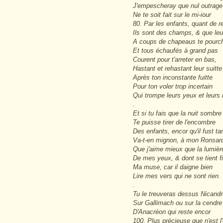
J'empescheray que nul outrage
Ne te soit fait sur le mi-iour
80. Par les enfants, quant de r
Ils sont des champs, & que le
A coups de chapeaus te pourc
Et tous échaufés à grand pas
Courent pour t'arreter en bas,
Hastant et rehastant leur suitte
Après ton inconstante fuitte
Pour ton voler trop incertain
Qui trompe leurs yeux et leurs
.
Et si tu fais que la nuit sombre
Te puisse tirer de l'encombre
Des enfants, encor qu'il fust ta
Va-t-en mignon, à mon Ronsar
Que j'aime mieux que la lumièr
De mes yeux, & dont se tient f
Ma muse, car il daigne bien
Lire mes vers qui ne sont rien.
.
Tu le treuveras dessus Nicandr
Sur Gallimach ou sur la cendre
D'Anacréon qui reste encor
100. Plus précieuse que n'est l'