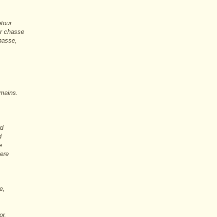
etour
ur chasse
hasse,
 mains.
rd
d
e
iere
e,
or,