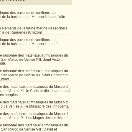
talogue des pavements vénitiens. Le
de la basilique de Murano.II. La nef dite
ême"..
 éléments de la faune marine des rochers
inte de Raguenès (Crozon)
talogue des pavements vénitiens. Le
 de la basilique de Murano.I. La nef
e raisonné des matériaux et mosaïques du
San Marco de Venise XIII. Saint Victor,
559.
e raisonné des matériaux et mosaïques du
 San Marco de Venise XII. Saint Christophe
Enfant.
e des matériaux et mosaïques du Museo di
 de Venise XI : le Christ invite les apôtres à
les peuples..
e des matériaux et mosaïques du Museo di
o de Venise X : le Massacre des Innocents.
e des matériaux et mosaïques du Museo di
o de Venise IX : Les Mages devant Hérode
e raisonné des matériaux et mosaïques du
San Marco de Venise VIII : David et