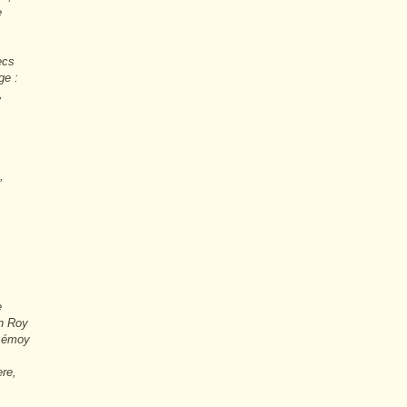
e
ecs
ge :
,
,
e
un Roy
s émoy
ere,