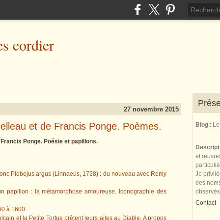
es cordier
Prése
27 novembre 2015
elleau et de Francis Ponge. Poèmes.
Blog
: L
Francis Ponge. Poésie et papillons.
Descrip
et œuvres
particuli
Ajonc Plebejus argus (Linnaeus, 1758) : du nouveau avec Remy
Je privil
des noms 
un papillon : la métamorphose amoureuse. Iconographie des
observés
Contact
260 à 1600.
cain et la Petite Tortue prêtent leurs ailes au Diable. A propos