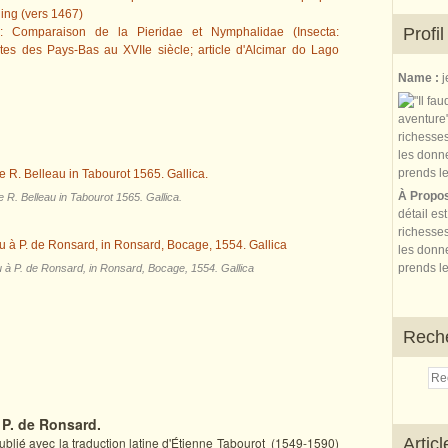
ng (vers 1467)
Profil
fer: Comparaison de la Pieridae et Nymphalidae (Insecta:
tes des Pays-Bas au XVIIe siècle; article d'Alcimar do Lago
Name :
j
À Propo
e R. Belleau in Tabourot 1565. Gallica.
détail es
richesses
les donne
prends le
 à P. de Ronsard, in Ronsard, Bocage, 1554. Gallica
Rech
 P. de Ronsard.
publié avec la traduction latine d'Étienne Tabourot (1549-1590)
Artic