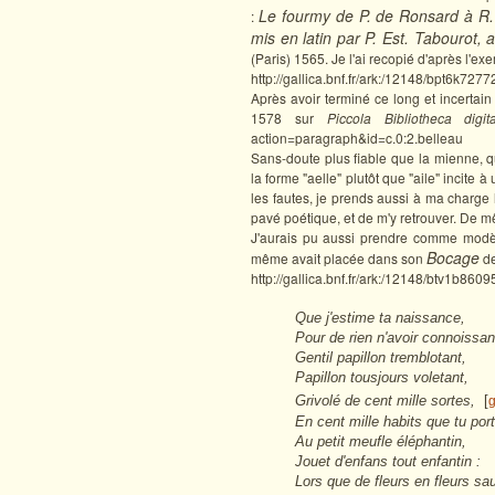
Le fourmy de P. de Ronsard à R. 
:
mis en latin par P. Est. Tabourot,
(Paris)
1565. Je l'ai recopié d'après l'ex
http://gallica.bnf.fr/ark:/12148/bpt6k727
Après avoir terminé ce long et incertain
1578 sur
Piccola Bibliotheca digi
action=paragraph&id=c.0:2.belleau
Sans-doute plus fiable que la mienne, q
la forme "aelle" plutôt que "aile" incite 
les fautes, je prends aussi à ma charge
pavé poétique, et de m'y retrouver. De 
J'aurais pu aussi prendre comme modèle
Bocage
même avait placée dans son
de
http://gallica.bnf.fr/ark:/12148/btv1b86
Que j'estime ta naissance,
Pour de rien n'avoir connoissa
Gentil papillon tremblotant,
Papillon tousjours voletant,
Grivolé de cent mille sortes,
[
g
En cent mille habits que tu po
Au petit meufle éléphantin,
Jouet d'enfans tout enfantin :
Lors que de fleurs en fleurs sa