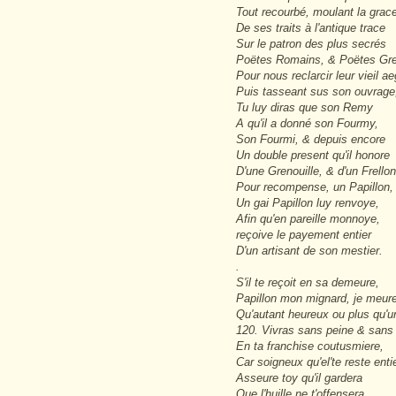
Tout recourbé, moulant la grac
De ses traits à l'antique trace
Sur le patron des plus secrés
Poëtes Romains, & Poëtes Gr
Pour nous reclarcir leur vieil ae
Puis tasseant sus son ouvrage
Tu luy diras que son Remy
A qu'il a donné son Fourmy,
Son Fourmi, & depuis encore
Un double present qu'il honore
D'une Grenouille, & d'un Frellon
Pour recompense, un Papillon,
Un gai Papillon luy renvoye,
Afin qu'en pareille monnoye,
reçoive le payement entier
D'un artisant de son mestier.
.
S'il te reçoit en sa demeure,
Papillon mon mignard, je meur
Qu'autant heureux ou plus qu'
120. Vivras sans peine & san
En ta franchise coutusmiere,
Car soigneux qu'el'te reste enti
Asseure toy qu'il gardera
Que l'huille ne t'offensera,