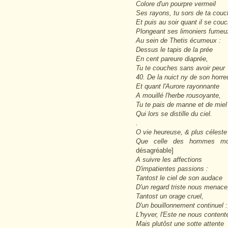
Colore d'un pourpre vermeil
Ses rayons, tu sors de ta couc
Et puis au soir quant il se cou
Plongeant ses limoniers fumeu
Au sein de Thetis écumeux :
Dessus le tapis de la prée
En cent pareure diaprée,
Tu te couches sans avoir peur
40. De la nuict ny de son horre
Et quant l'Aurore rayonnante
A mouillé l'herbe rousoyante,
Tu te pais de manne et de miel
Qui lors se distille du ciel.
.
O vie heureuse, & plus céleste
Que celle des hommes m
désagréable]
A suivre les affections
D'impatientes passions :
Tantost le ciel de son audace
D'un regard triste nous menace
Tantost un orage cruel,
D'un bouillonnement continuel :
L'hyver, l'Este ne nous content
Mais plutôst une sotte attente