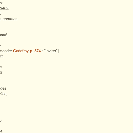
ux
cieux,
s
us sommes.
onné
e
mondre
Godefroy p. 374
: "inviter"]
lt,
es
nt
.
lles
lles,
u
ge,