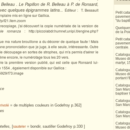
Belleau . Le Papillon de R. Belleau à P. de Ronsard,
 avec quelques épigrammes latins.
..
Éditeur :
T. Bessault
Petit ca
emplaire mis en ligne sur Gallica.
pavement 
72p/f21.item.zoom
"du bapt
 recopiage, j'ai découvert la copie numérisée de la version de
Quelques
tale romanza
: http://piccolabdr.humnet.unipi.it/engine.php?
de la Po
Petit ca
ue ma nature brouillone a du décorer de quelque faute ! Mais
pavement
à une prononciation que je juge, à elle seule, intéressante. Outre
centrale.
 le découpage en sortes de strophes, qui m'a permis d'aérer le
Catalogu
même encore, le numérotage tous les 20 vers.
Museo di 
 la première version publié, qui est celle que Ronsard lui-
martyr, 1
 1554 , également disponible sur Gallica :
Catalogu
095929/f73.image
Museo di
portant l'
Catalogu
nce
San Marco
baptiser 
Catalogu
San Marc
= de multiples couleurs in Godefroy p.362]
rivolé
rtes
Catalogu
San Marc
Catalogu
utelles,
[
= bondir, sautiller Godefroy p.330 ]
sauteler
Museo di 