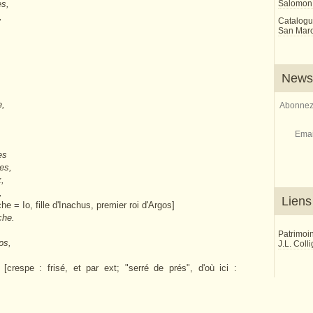
es,
Salomon
s,
Catalogu
San Marco
Newsl
e,
Abonnez-
Emai
es
res,
x,
,
Liens
che = Io, fille d'Inachus, premier roi d'Argos]
che.
Patrimoi
ps,
J.L. Coll
[crespe : frisé, et par ext; "serré de prés", d'où ici :