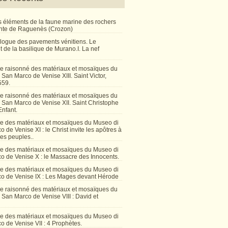
 éléments de la faune marine des rochers
inte de Raguenès (Crozon)
talogue des pavements vénitiens. Le
 de la basilique de Murano.I. La nef
e raisonné des matériaux et mosaïques du
San Marco de Venise XIII. Saint Victor,
559.
e raisonné des matériaux et mosaïques du
 San Marco de Venise XII. Saint Christophe
Enfant.
e des matériaux et mosaïques du Museo di
 de Venise XI : le Christ invite les apôtres à
les peuples..
e des matériaux et mosaïques du Museo di
o de Venise X : le Massacre des Innocents.
e des matériaux et mosaïques du Museo di
o de Venise IX : Les Mages devant Hérode
e raisonné des matériaux et mosaïques du
San Marco de Venise VIII : David et
e des matériaux et mosaïques du Museo di
 de Venise VII : 4 Prophètes.