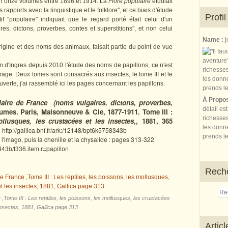
 onze volumes entre 1896 et 1914. La
Flore populaire
étudiait
s rapports avec la linguistique et le folklore", et ce biais d'étude
Profil
tif "populaire" indiquait que le regard porté était celui d'un
s, dictons, proverbes, contes et superstitions", et non celui
Name :
j
rigine et des noms des animaux, faisait partie du point de vue
.
d'Ingres depuis 2010 l'étude des noms de papillons, ce n'est
age. Deux tomes sont consacrés aux insectes, le tome III et le
uverte, j'ai rassemblé ici les pages concernant les papillons.
À Propo
aire de France (noms vulgaires, dictons, proverbes,
détail es
lumes.‎
Paris, Maisonneuve & Cie, 1877-1911. Tome III :
richesses
ollusques, les crustacées et les insectes
,, 1881, 365
les donne
a
http://gallica.bnf.fr/ark:/12148/bpt6k5758343b
prends le
l'imago, puis la chenille et la chysalide : pages 313-322
8343b/f336.item.r=papillon
Rech
,Tome III : Les reptiles, les poissons, les mollusques, les crustacées
insectes, 1881, Gallica page 313
Artic