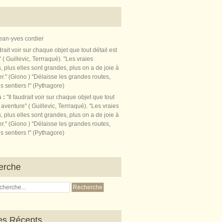
ean-yves cordier
s :
"Il faudrait voir sur chaque objet que tout
t aventure" ( Guillevic, Terrraqué). "Les vraies
, plus elles sont grandes, plus on a de joie à
r." (Giono ) "Délaisse les grandes routes,
s sentiers !" (Pythagore)
erche
les Récents