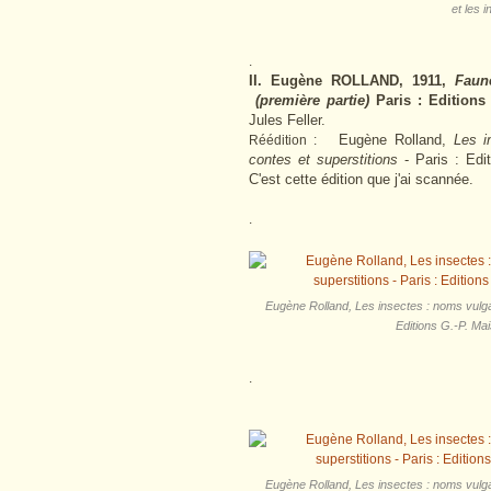
et les 
.
II. Eugène ROLLAND, 1911,
Faun
(première partie)
Paris : Editions
Jules Feller.
Eugène Rolland,
Les in
Réédition :
contes et superstitions
- Paris : Ed
C'est cette édition que j'ai scannée.
.
Eugène Rolland, Les insectes : noms vulgai
Editions G.-P. Ma
.
Eugène Rolland, Les insectes : noms vulgai