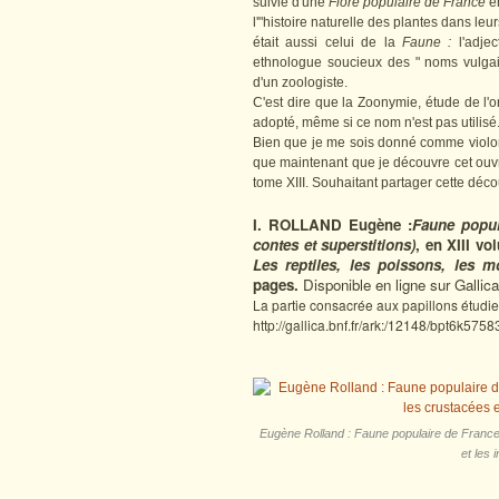
suivie d'une
Flore populaire de France
en
l'"histoire naturelle des plantes dans leur
était aussi celui de la
Faune :
l'adjec
ethnologue soucieux des " noms vulgaire
d'un zoologiste.
C'est dire que la Zoonymie, étude de l'o
adopté, même si ce nom n'est pas utilisé
Bien que je me sois donné comme violon 
que maintenant que je découvre cet ouvr
tome XIII. Souhaitant partager cette déco
I. ROLLAND Eugène‎ :
Faune popul
contes et superstitions)
, en XIII vo
Les reptiles, les poissons, les m
pages.
Disponible en ligne sur Gallic
La partie consacrée aux papillons étudie 
http://gallica.bnf.fr/ark:/12148/bpt6k575
Eugène‎ Rolland : Faune populaire de France 
et les 