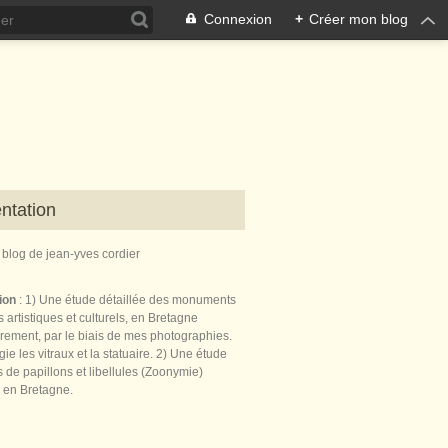
Connexion
+
Créer mon blog
ntation
e blog de jean-yves cordier
tion
: 1) Une étude détaillée des monuments
 artistiques et culturels, en Bretagne
èrement, par le biais de mes photographies.
égie les vitraux et la statuaire. 2) Une étude
de papillons et libellules (Zoonymie)
 en Bretagne.