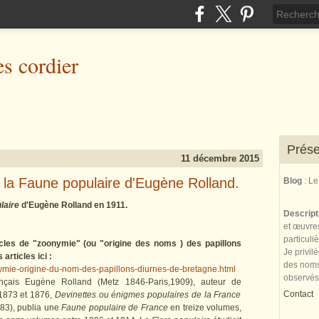
es cordier
Prése
11 décembre 2015
 la Faune populaire d'Eugène Rolland.
Blog
: L
laire
d'Eugène Rolland en 1911.
Descrip
et œuvres
particuli
cles de "zoonymie" (ou "origine des noms ) des papillons
Je privil
articles ici :
des noms 
ymie-origine-du-nom-des-papillons-diurnes-de-bretagne.html​
observés
ançais Eugène Rolland (Metz 1846-Paris,1909), auteur de
Contact
 1873 et 1876,
Devinettes ou énigmes populaires de la France
83), publia une
Faune populaire de France
en treize volumes,