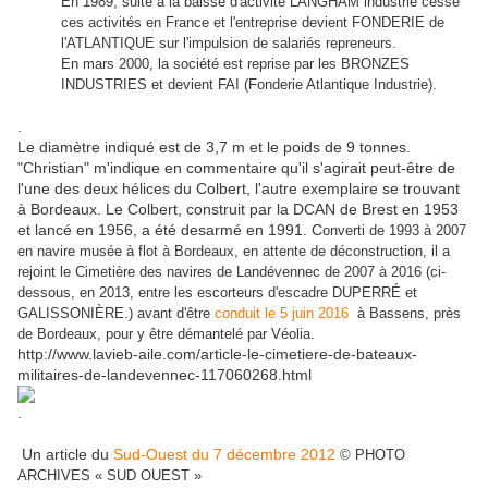
En 1989, suite à la baisse d'activité LANGHAM industrie cesse
ces activités en France et l'entreprise devient FONDERIE de
l'ATLANTIQUE sur l'impulsion de salariés repreneurs.
En mars 2000, la société est reprise par les BRONZES
INDUSTRIES et devient FAI (Fonderie Atlantique Industrie).
.
Le diamètre indiqué est de 3,7 m et le poids de 9 tonnes.
"Christian" m'indique en commentaire qu'il s'agirait peut-être de
l'une des deux hélices du Colbert, l'autre exemplaire se trouvant
à Bordeaux. Le Colbert, construit par la DCAN de Brest en 1953
et lancé en 1956, a été desarmé en 1991. C
onverti de 1993 à 2007
en navire musée à flot à Bordeaux, en attente de déconstruction, il a
rejoint le Cimetière des navires de Landévennec de 2007 à 2016 (ci-
dessous, en 2013, entre les escorteurs d'escadre DUPERRÉ et
GALISSONIÈRE.) avant d'être
conduit le 5 juin 2016
à Bassens, près
de Bordeaux, pour y être démantelé par Véolia.
http://www.lavieb-aile.com/article-le-cimetiere-de-bateaux-
militaires-de-landevennec-117060268.html
.
Un article du
Sud-Ouest du 7 décembre 2012
©
PHOTO
ARCHIVES « SUD OUEST »