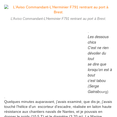
L'Aviso Commandant-L'Herminier F791 rentrant au port à Brest.
.
Les dessous
chics
C'est ne rien
dévoiler du
tout
se dire que
lorsqu'on est à
bout
c'est tabou
(Serge
Gainsb
ourg)
.
Quelques minutes auparavant, j'avais examiné, que dis-je, j'avais
touché l'hélice d'un escorteur d'escadre, réalisée en laiton haute
résistance aux chantiers navals de Nantes, et je pouvais en
donner le poids (10,5 T) et le diamètre (3,70 m). La Marine