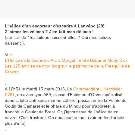
L'hélice d'un escorteur d'escadre à Lanvéoc (29).
Z' aimez les zélices ? J'en fait mes délices !
(sur l'air de "Tes laitues naissent-elles ? Oui mes laitues
naissent").
.
Voir :
L'Hélice de la Jeanne-d'Arc à Morgat : entre Babar et Moby Dick.
Les 125 articles de mon blog sur le patrimoine de la Presqu'île de
Crozon. ​
.
.
A 16h51 le mardi 15 mars 2016, Le
Commandant L’Herminier
F791
, un aviso type A69, classe d’Estienne d’Orves spécialisé
dans la lutte anti-sous-marine côtière, passait entre la Pointe du
Gouin de Camaret et le phare du Minou pour s'apprêter à
franchir le Goulet de Brest. Or, j'ignore tout de l'hélice de ce
navire. C'est frustrant. On nous cache tout. (voir en fin d'article
plus d'info)
.