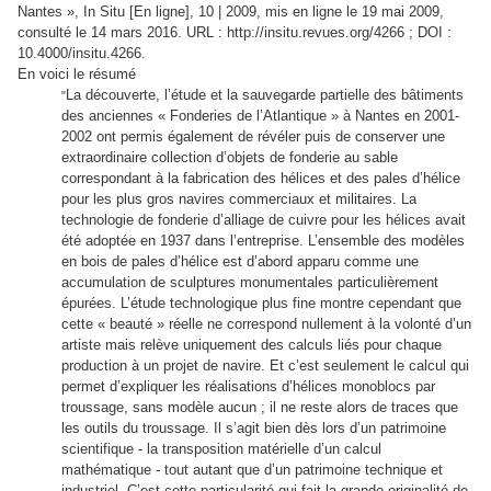
Nantes
», In Situ [En ligne], 10 | 2009, mis en ligne le 19 mai 2009,
consulté le 14 mars 2016. URL : http://insitu.revues.org/4266 ; DOI :
10.4000/insitu.4266.
En voici le résumé
La découverte, l’étude et la sauvegarde partielle des bâtiments
​"
des anciennes « Fonderies de l’Atlantique » à Nantes en 2001-
2002 ont permis également de révéler puis de conserver une
extraordinaire collection d’objets de fonderie au sable
correspondant à la fabrication des hélices et des pales d’hélice
pour les plus gros navires commerciaux et militaires. La
technologie de fonderie d’alliage de cuivre pour les hélices avait
été adoptée en 1937 dans l’entreprise. L’ensemble des modèles
en bois de pales d’hélice est d’abord apparu comme une
accumulation de sculptures monumentales particulièrement
épurées. L’étude technologique plus fine montre cependant que
cette « beauté » réelle ne correspond nullement à la volonté d’un
artiste mais relève uniquement des calculs liés pour chaque
production à un projet de navire. Et c’est seulement le calcul qui
permet d’expliquer les réalisations d’hélices monoblocs par
troussage, sans modèle aucun ; il ne reste alors de traces que
les outils du troussage. Il s’agit bien dès lors d’un patrimoine
scientifique - la transposition matérielle d’un calcul
mathématique - tout autant que d’un patrimoine technique et
industriel. C’est cette particularité qui fait la grande originalité de