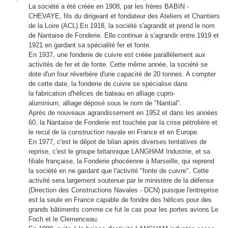
La société a été créée en 1908, par les frères BABIN -
CHEVAYE, fils du dirigeant et fondateur des Ateliers et Chantiers
de la Loire (ACL).En 1918, la société s'agrandit et prend le nom
de Nantaise de Fonderie. Elle continue à s'agrandir entre 1919 et
1921 en gardant sa spécialité fer et fonte.
En 1937, une fonderie de cuivre est créée parallèlement aux
activités de fer et de fonte. Cette même année, la société se
dote d'un four réverbère d'une capacité de 20 tonnes. A compter
de cette date, la fonderie de cuivre se spécialise dans
la fabrication d'hélices de bateau en alliage cupro-
aluminium, alliage déposé sous le nom de "Nantial".
Après de nouveaux agrandissement en 1952 et dans les années
60, la Nantaise de Fonderie est touchée par la crise pétrolière et
le recul de la construction navale en France et en Europe.
En 1977, c'est le dêpot de bilan après diverses tentatives de
reprise, c'est le groupe britannique LANGHAM Industrie, et sa
filiale française, la Fonderie phocéenne à Marseille, qui reprend
la société en ne gardant que l'activité "fonte de cuivre". Cette
activité sera largement soutenue par le ministère de la défense
(Direction des Constructions Navales - DCN) puisque l'entreprise
est la seule en France capable de fondre des hélices pour des
grands bâtiments comme ce fut le cas pour les portes avions Le
Foch et le Clemenceau.