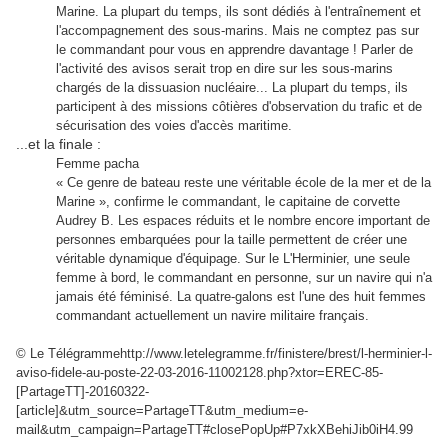
Marine. La plupart du temps, ils sont dédiés à l'entraînement et
l'accompagnement des sous-marins. Mais ne comptez pas sur
le commandant pour vous en apprendre davantage ! Parler de
l'activité des avisos serait trop en dire sur les sous-marins
chargés de la dissuasion nucléaire... La plupart du temps, ils
participent à des missions côtières d'observation du trafic et de
sécurisation des voies d'accès maritime.
...et la finale :
Femme pacha
« Ce genre de bateau reste une véritable école de la mer et de la
Marine », confirme le commandant, le capitaine de corvette
Audrey B. Les espaces réduits et le nombre encore important de
personnes embarquées pour la taille permettent de créer une
véritable dynamique d'équipage. Sur le L'Herminier, une seule
femme à bord, le commandant en personne, sur un navire qui n'a
jamais été féminisé. La quatre-galons est l'une des huit femmes
commandant actuellement un navire militaire français.
© Le Télégrammehttp://www.letelegramme.fr/finistere/brest/l-herminier-l-
aviso-fidele-au-poste-22-03-2016-11002128.php?xtor=EREC-85-
[PartageTT]-20160322-
[article]&utm_source=PartageTT&utm_medium=e-
mail&utm_campaign=PartageTT#closePopUp#P7xkXBehiJib0iH4.99