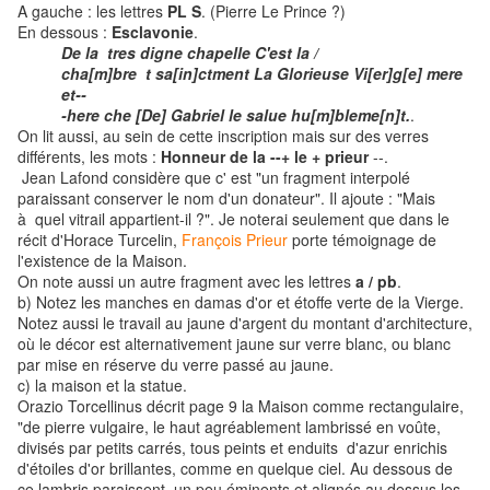
A gauche : les lettres
PL S
. (Pierre Le Prince ?)
En dessous :
Esclavonie
.
De la
tres digne chapelle C'est la /
cha[m]bre
t sa[in]ctment La Glorieuse Vi[er]g[e] mere
et--
-here che [De] Gabriel le salue hu[m]bleme[n]t.
.
On lit aussi, au sein de cette inscription mais sur des verres
différents, les mots :
Honneur de la --+ le + prieur
--.
Jean Lafond considère que c' est "un fragment interpolé
paraissant conserver le nom d'un donateur". Il ajoute : "Mais
à quel vitrail appartient-il ?". Je noterai seulement que dans le
récit d'Horace Turcelin,
François Prieur
porte témoignage de
l'existence de la Maison.
On note aussi un autre fragment avec les lettres
a / pb
.
b) Notez les manches en damas d'or et étoffe verte de la Vierge.
Notez aussi le travail au jaune d'argent du montant d'architecture,
où le décor est alternativement jaune sur verre blanc, ou blanc
par mise en réserve du verre passé au jaune.
c) la maison et la statue.
Orazio Torcellinus décrit page 9 la Maison comme rectangulaire,
"de pierre vulgaire, le haut agréablement lambrissé en voûte,
divisés par petits carrés, tous peints et enduits d'azur enrichis
d'étoiles d'or brillantes, comme en quelque ciel. Au dessous de
ce lambris paraissent un peu éminents et alignés au dessus les