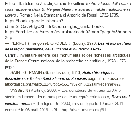
Feltro.; Bartolomeo Zucchi; Orazio Torsellino
Teatro istorico della santa
casa nazarena della B. Vergine Maria : e sua ammirabile traslazione in
Loreto
..Roma : Nella Stamparia di Antonio de ́Rossi, 1732-1735.
https://books.google.fr/books?
id=mtShOxvV6tgC&hl=fr&source=gbs_similarbooks
https://archive.org/stream/teatroistoricode02mart#page/n3/mode/
2up
—
PERROT (Françoise), GRODECKI (Louis), 1978,
Les vitraux de Paris,
de la région parisienne, de la Picardie et du Nord-Pas-de-
, Inventaire général des monuments et des richesses artistiques
Calais
de la France
Centre national de la recherche scientifique, 1978 - 275
pages
—
SAINT-GERMAIN (Stanislas de ), 1843,
Notice historique et
page 61 et suivantes.
descriptive sur l'église Saint-Etienne de Beauvais
http://gallica.bnf.fr/ark:/12148/bpt6k6517959k.r=%22saint-etienne%22
—
Martine), 2000, « Les donateurs de vitraux au XVIe
VASSELIN (
siècle en France : leurs marques et leurs représentations »,
Rives nord-
[En ligne], 6 | 2000, mis en ligne le 10 mars 2011,
méditerranéennes
consulté le 06 avril 2016. URL : http://rives.revues.org/61