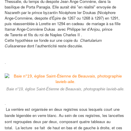
Thessalie, du temps du despote Jean Ange Comnène, dans la
basilique de Porta Panagia. Elle
aurait été "en réalité" envoyée de
Nazareth par le prince byzantin Nicéphore Ier Doukas (Nicéphore
Ange-Commène,
despote d'Épire de 1267 ou 1268 à 1297
) en 1291,
puis réassemblée à Lorette en 1294 en cadeau
de mariage à sa fille
Itamar Ange-Comnène Dukas avec Philippe Ier d'Anjou, prince
de Tarente et fils du roi de Naples Charles II
.
Cette hypothèse se fonde sur une copie du
Chartularium
Culisanense
dont l'authenticité reste discutée.
.
Baie n°19, église Saint-Étienne de Beauvais, photographie lavieb-aile.
.
La verrière est organisée en deux registres sous lesquels court une
bande légendée en verre blanc. Au sein de ces registres, les lancettes
sont regroupées deux par deux, composant quatre tableaux au
total. La lecture se fait de haut en bas et de gauche à droite, et ces