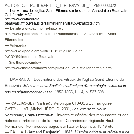
2
ACTION=CHERCHER&FIELD_1=REF&VALUE_1=PM6000302
—
Les vitraux de l'église Saint-Etienne sur le site de l'Association Beauvais
Cathédrale ABC :
http://www.cathedrale-
beauvais.fr/nouveausite/saintetienne/vitraux/vitrauxste.html
—
Le site www.patrimoine-histoire :
http://www.patrimoine-histoire.fr/Patrimoine/Beauvais/Beauvais-Saint-
Etienne.htm
—
Wikipédia :
https://fr.wikipedia.org/wiki/%C3%89glise_Saint-
%C3%89tienne_de_Beauvais
—
Site therosewindow
http://www.therosewindow.com/pilot/Beauvais-st-etienne/table.htm
—
BARRAUD. - Descriptions des vitraux de l'église Saint-Etienne de
Beauvais.
Mémoires de la Société académique d'archéologie, sciences et
e, 1852-1855, II - 4, p. 537-598.
arts du département de l'Ois
—
, Véronique CHAUSSÉ , Françoise
CALLIAS-BEY (Martine)
GATOUILLAT ,Michel HÉROLD, 2001,
Les Vitraux de Haute-
; Inventaire général des monuments et des
Normandie,
Corpus vitrearum
richesses artistiques de la France. Commission régionale Haute-
Normandie. Nombreuses pages sur l'atelier Leprince, 48-49 etc.
— CAILLAU (
Armand Benjamin), 1843,
Histoire critique et religieuse de