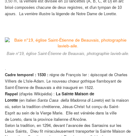
3,50 m, l
a verrière est divisée en 10 lancettes (A, B, C, et D) en arc
brisé composées chacune de deux registres, et d'un tympan de 10
ajours. La verrière illustre la légende de Notre Dame de Lorette.
Baie n°19, église Saint-Étienne de Beauvais, photographie lavieb-aile.
.
Cadre temporel
: 1530 :
régne de François Ier : épiscopat de Charles
Villiers de L'Isle-Adam. Le nouveau chœur gothique flamboyant de
Saint-Étienne de Beauvais a été inauguré en 1522.
Rappel
(d'après Wikipédia) :
La
Sainte Maison de
Lorette
(en italien
Santa Casa della Madonna di Loreto
) est la maison
où, selon la tradition chrétienne, Jésus-Christ fut conçu du Saint-
Esprit au sein de la Vierge Marie
.
Elle est vénérée dans la ville
de Loreto, dans la province italienne d'Ancône.
Selon la tradition, en 1294, devant l'avancée des Sarrasins sur les
Lieux Saints, Dieu fit miraculeusement transporter la Sainte Maison de