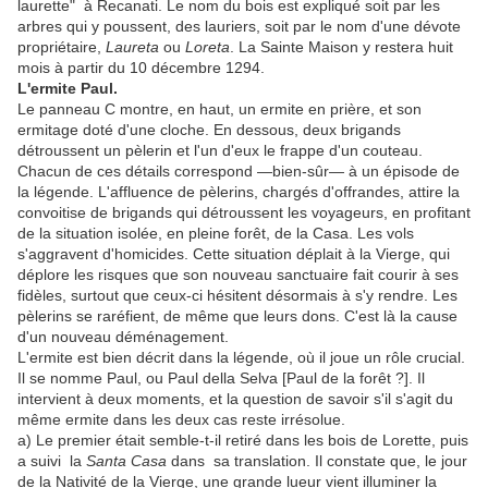
laurette" à Recanati. Le nom du bois est expliqué soit par les
arbres qui y poussent, des lauriers, soit par le nom d'une dévote
propriétaire,
Laureta
ou
Loreta
. La Sainte Maison y restera huit
mois à partir du 10 décembre 1294.
L'ermite Paul.
Le panneau C montre, en haut, un ermite en prière, et son
ermitage doté d'une cloche. En dessous, deux brigands
détroussent un pèlerin et l'un d'eux le frappe d'un couteau.
Chacun de ces détails correspond —bien-sûr— à un épisode de
la légende. L'affluence de pèlerins, chargés d'offrandes, attire la
convoitise de brigands qui détroussent les voyageurs, en profitant
de la situation isolée, en pleine forêt, de la Casa. Les vols
s'aggravent d'homicides. Cette situation déplait à la Vierge, qui
déplore les risques que son nouveau sanctuaire fait courir à ses
fidèles, surtout que ceux-ci hésitent désormais à s'y rendre. Les
pèlerins se raréfient, de même que leurs dons. C'est là la cause
d'un nouveau déménagement.
L'ermite est bien décrit dans la légende, où il joue un rôle crucial.
Il se nomme Paul, ou Paul della Selva [Paul de la forêt ?]. Il
intervient à deux moments, et la question de savoir s'il s'agit du
même ermite dans les deux cas reste irrésolue.
a) Le premier était semble-t-il retiré dans les bois de Lorette, puis
a suivi la
Santa Casa
dans sa translation. Il constate que, le jour
de la Nativité de la Vierge, une grande lueur vient illuminer la