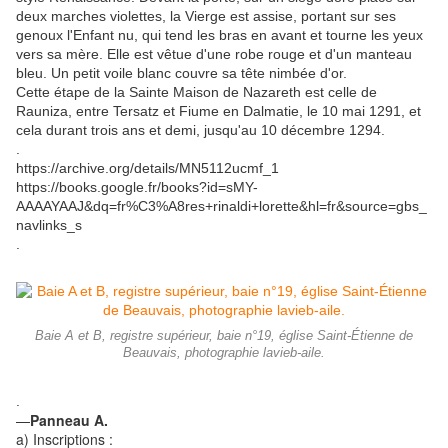
deux marches violettes, la Vierge est assise, portant sur ses
genoux l'Enfant nu, qui tend les bras en avant et tourne les yeux
vers sa mère. Elle est vêtue d'une robe rouge et d'un manteau
bleu. Un petit voile blanc couvre sa tête nimbée d'or.
Cette étape de la Sainte Maison de Nazareth est celle de
Rauniza, entre Tersatz et Fiume en Dalmatie, le 10 mai 1291, et
cela durant trois ans et demi, jusqu'au 10 décembre 1294.
.
https://archive.org/details/MN5112ucmf_1
https://books.google.fr/books?id=sMY-
AAAAYAAJ&dq=fr%C3%A8res+rinaldi+lorette&hl=fr&source=gbs_
navlinks_s
.
Baie A et B, registre supérieur, baie n°19, église Saint-Étienne de
Beauvais, photographie lavieb-aile.
.
—
Panneau A.
a) Inscriptions :