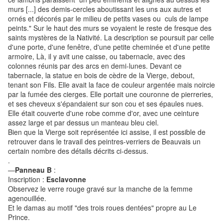
murs [...] des demis-cercles aboutissant les uns aux autres et
ornés et décorés par le milieu de petits vases ou culs de lampe
peints." Sur le haut des murs se voyaient le reste de fresque des
saints mystères de la Nativité. La description se poursuit par celle
d'une porte, d'une fenêtre, d'une petite cheminée et d'une petite
armoire, Là, il y avit une caisse, ou tabernacle, avec des
colonnes réunis par des arcs en demi-lunes. Devant ce
tabernacle, la statue en bois de cèdre de la Vierge, debout,
tenant son Fils. Elle avait la face de couleur argentée mais noircie
par la fumée des cierges. Elle portait une couronne de pierreries,
et ses cheveux s'épandaient sur son cou et ses épaules nues.
Elle était couverte d'une robe comme d'or, avec une ceinture
assez large et par dessus un manteau bleu ciel.
Bien que la Vierge soit représentée ici assise, il est possible de
retrouver dans le travail des peintres-verriers de Beauvais un
certain nombre des détails décrits ci-dessus.
.
—
Panneau B
:
Inscription :
Esclavonne
Observez le verre rouge gravé sur la manche de la femme
agenouillée.
Et le damas au motif "des trois roues dentées" propre au Le
Prince.