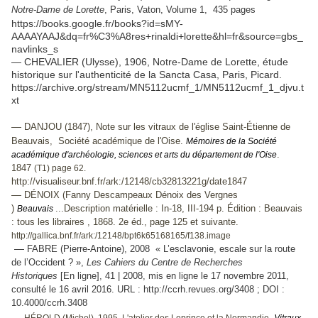
Notre-Dame de Lorette
, Paris, Vaton, Volume 1, 435 pages
https://books.google.fr/books?id=sMY-
AAAAYAAJ&dq=fr%C3%A8res+rinaldi+lorette&hl=fr&source=gbs_
navlinks_s
— CHEVALIER (Ulysse), 1906, Notre-Dame de Lorette, étude
historique sur l'authenticité de la Sancta Casa, Paris, Picard.
https://archive.org/stream/MN5112ucmf_1/MN5112ucmf_1_djvu.t
xt
—
DANJOU (1847),
Note sur les vitraux de l'église Saint-Étienne de
Beauvais,
Société académique de l'Oise.
Mémoires de la Société
.
académique d'archéologie, sciences et arts du département de l'Oise
1847
(T1) page 62.
http://visualiseur.bnf.fr/ark:/12148/cb32813221g/date1847
—
DÉNOIX (Fanny Descampeaux Dénoix des Vergnes
)
...Description matérielle : In-18, III-194 p. Édition : Beauvais
Beauvais
: tous les libraires , 1868. 2e éd., page 125 et suivante.
http://gallica.bnf.fr/ark:/12148/bpt6k65168165/f138.image
—
FABRE (Pierre-Antoine), 2008 « L’esclavonie, escale sur la route
de l’Occident ? »,
Les Cahiers du Centre de Recherches
Historiques
[En ligne], 41 | 2008, mis en ligne le 17 novembre 2011,
consulté le 16 avril 2016. URL : http://ccrh.revues.org/3408 ; DOI :
10.4000/ccrh.3408
Vitraux
—