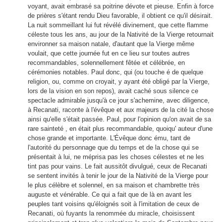
voyant, avait embrasé sa poitrine dévote et pieuse. Enfin à force
de prières s'étant rendu Dieu favorable, il obtient ce qu'il désirait.
La nuit sommeillant lui fut révélé divinement, que cette flamme
céleste tous les ans, au jour de la Nativité de la Vierge retournait
environner sa maison natale, d'autant que la Vierge même
voulait, que cette journée fut en ce lieu sur toutes autres
recommandables, s
olennellement fêtée et célébrée, en
cérémonies notables. Paul donc, qui (ou touche é de quelque
religion, ou, comme on croyait, y ayant été obligé par la Vierge,
lors de la vision en son repos), avait caché sous silence ce
spectacle admirable jusqu'à ce jour s'achemine, avec diligence,
à Recanati, raconte à l'évêque et aux majeurs de la cité la chose
ainsi qu'elle s'était passée. Paul, pour l'opinion qu'on avait de sa
rare sainteté , en était plus recommandable, quoiqu' auteur d'une
chose grande et importante. L'Évêque donc ému, tant de
l'autorité du personnage que du temps et de la chose qui se
présentait à lui, ne méprisa pas les choses célestes et ne les
tint pas pour vains. Le fait aussitôt divulgué, ceux de Recanati
se sentent invités à tenir le jour de la Nativité de la Vierge pour
le plus célèbre et solennel, en sa maison et chambrette très
auguste et vénérable. Ce qui a fait que de là en avant les
peuples tant voisins qu'éloignés soit à l'imitation de ceux de
Recanati, où fuyants la renommée du miracle, choisissent