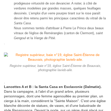
prodigieuse virtuosité de son devancier. A noter, à côté de
verdures modelées par grandes masses, quelques feuillages
dessinés. L'emploi d'un verre pourpre tirant sur le rose paraît
devoir être retenu parmi les principaux caractères du vitrail de la
Santa Casa
.
Nous sommes tentés d'attribuer à Pierre Le Prince deux beaux
vitraux de l'église de Remérangles (canton de Clermont)
,
saint
Gengoul
et la
Vierge de Pitié
.
.
Registre supérieur, baie n°19, église Saint-Étienne de Beauvais,
photographie lavieb-aile.
.
Lancettes A et B : la Santa Casa en Esclavonie (Dalmatie).
Dans la campagne, à l'abri d'un grand arbre, plusieurs
personnages, dont une femme agenouillée au premier plan, un
cierge à la main, considèrent la "Sainte Maison". C'est une église
blanche décorée de statues, de vases, et d'une balustrade de
style Renaissance. Devant la porte, sur un siège doré placé sur