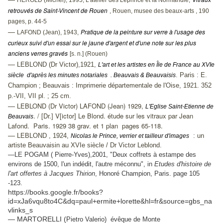
HÉROLD (Michel), 1995, L'atelier des Leprince et la Normandie,
retrouvés de Saint-Vincent de Rouen
, Rouen, musee des beaux-arts , 190
pages, p. 44-5
Pratique de la peinture sur verre à l'usage des
—
LAFOND (Jean), 1943,
curieux suivi d'un essai sur le jaune d'argent et d'une note sur les plus
anciens verres gravés
[s. n.] (Rouen)
—
LEBLOND (Dr Victor),1921,
L'art et les artistes en Île de France au XVIe
. Paris : E.
siècle d'après les minutes notariales . Beauvais & Beauvaisis
Champion ; Beauvais : Imprimerie départementale de l'Oise, 1921. 352
p.-VII, VII pl. ; 25 cm.
LEBLOND (Dr Victor) LAFOND (Jean) 1929,
—
L'Eglise Saint-Etienne de
. / [Dr.] V[ictor] Le Blond. étude sur les vitraux par Jean
Beauvais
Lafond. Paris. 1929 38 grav. et 1 plan pages 65-118.
—
LEBLOND , 1924,
: un
Nicolas le Prince, verrier et tailleur d'images
artiste Beauvaisin au XVIe siècle / Dr Victor Leblond.
—LE POGAM ( Pierre-Yves),2001, "Deux coffrets à estampe des
environs de 1500, l'un indédit, l'autre méconnu", in
Etudes d'histoire de
l'art offertes à Jacques Thirion
, Honoré Champion, Paris. page 105
-123.
https://books.google.fr/books?
id=xJa6vqu8to4C&dq=paul+ermite+lorette&hl=fr&source=gbs_na
vlinks_s
— MARTORELLI (
Pietro Valerio) évêque de Monte