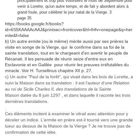
principalement et trop plus volontiers le mois de Septembre pour
venir à Lorette, qu'un autre temps, et de fait y abordent alors à
grand foule, pour célébrer le jour natal de la Vierge. 3
page 35
https://books.google.fr/books?
id=6S5KAAAAcAAJ&printsec=frontcover&hl=fr#v=onepage&q=her
mite&f=false
b) Un autre ermite (ou le même) mérite aussi par ses prières la
visite en songe de la
Vierge, qui le confirme dans sa foi de la
sainte translation, tout en le chargeant d'en avertir le peuple de
Récanati. Il les persuade de réunir seize d'entre eux en
Esclavonie et en Galilée pour réunir les preuves irréfutables du
miracle. Voir H. Tursellinus chapitre XII p. 27.
c) Un autre "Paul de la forêt", qui vivait dans les bois de Lorette, a
suivi la Maison dans sa translation : il est l'auteur d'une
Relation
au roi de Sicile Charles II, des translations de la Sainte
Maison
datée du 8 juin 1297 ,
et dans laquelle il raconte les trois
dernières translations.
.
Ces éléments incitent à examiner le vitrail avec attention pour y
déceler un indice. L'ermite en prière est-il tourné vers une grande
lueur au dessus de la Maison de la Vierge ? Je ne trouve pas de
confirmation de cette idée.