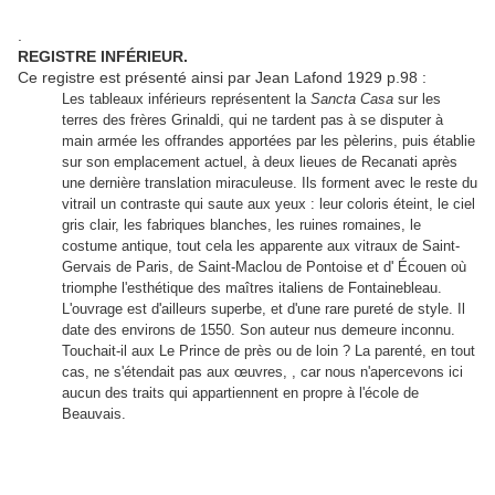
.
REGISTRE INFÉRIEUR.
Ce registre est présenté ainsi par Jean Lafond 1929 p.98 :
Les tableaux inférieurs représentent la
Sancta Casa
sur les
terres des frères Grinaldi, qui ne tardent pas à se disputer à
main armée les offrandes apportées par les pèlerins, puis établie
sur son emplacement actuel, à deux lieues de Recanati après
une dernière translation miraculeuse. Ils forment avec le reste du
vitrail un contraste qui saute aux yeux : leur coloris éteint, le ciel
gris clair, les fabriques blanches, les ruines romaines, le
costume antique, tout cela les apparente aux vitraux de Saint-
Gervais de Paris, de Saint-Maclou de Pontoise et d' Écouen où
triomphe l'esthétique des maîtres italiens de Fontainebleau.
L'ouvrage est d'ailleurs superbe, et d'une rare pureté de style. Il
date des environs de 1550. Son auteur nus demeure inconnu.
Touchait-il aux Le Prince de près ou de loin ? La parenté, en tout
cas, ne s'étendait pas aux œuvres, , car nous n'apercevons ici
aucun des traits qui appartiennent en propre à l'école de
Beauvais.