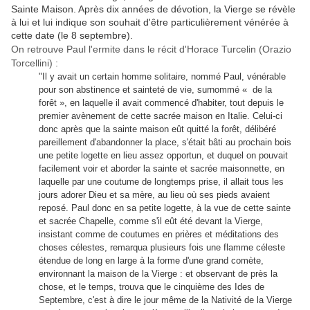
Sainte Maison. Après dix années de dévotion, la Vierge se révèle
à lui et lui indique son souhait d'être particulièrement vénérée à
cette date (le 8 septembre).
On retrouve Paul l'ermite dans le récit d'Horace Turcelin (Orazio
Torcellini) :
"Il y avait un certain homme solitaire, nommé Paul, vénérable
pour son abstinence et sainteté de vie, surnommé « de la
forêt », en laquelle il avait commencé d'habiter, tout depuis le
premier avènement de cette sacrée maison en Italie. Celui-ci
donc après que la sainte maison eût quitté la forêt, délibéré
pareillement d'abandonner la place, s'était bâti au prochain bois
une petite logette en lieu assez opportun, et duquel on pouvait
facilement voir et aborder la sainte et sacrée maisonnette, en
laquelle par une coutume de longtemps prise, il allait tous les
jours adorer Dieu et sa mère, au lieu où ses pieds avaient
reposé. Paul donc en sa petite logette, à la vue de cette sainte
et sacrée Chapelle, comme s'il eût été devant la Vierge,
insistant comme de coutumes en prières et méditations des
choses célestes, remarqua plusieurs fois une flamme céleste
étendue de long en large à la forme d'une grand comète,
environnant la maison de la Vierge : et observant de près la
chose, et le temps, trouva que le cinquième des Ides de
Septembre, c'est à dire le jour même de la Nativité de la Vierge