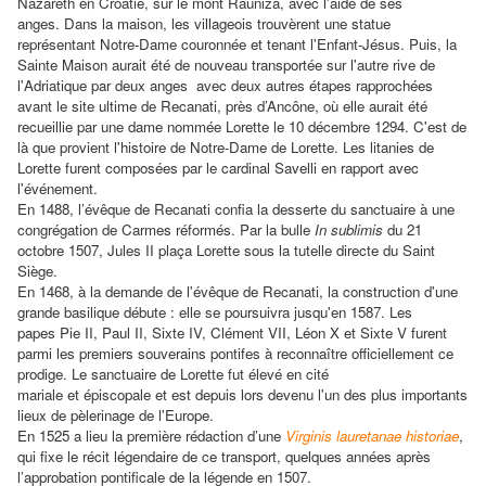
Nazareth en Croatie, sur le mont Rauniza, avec l'aide de ses
anges.
Dans la maison, les villageois trouvèrent une statue
représentant Notre-Dame couronnée et tenant l'Enfant-Jésus. Puis
, la
Sainte Maison aurait été de nouveau transportée sur l'autre rive de
l'Adriatique par deux anges
avec deux autres étapes rapprochées
avant le site ultime de Recanati, près d’Ancône,
où elle aurait été
recueillie par une dame nommée Lorette le 10 décembre 1294. C'est de
là que provient l'histoire de Notre-Dame de Lorette. Les litanies de
Lorette furent composées par le cardinal Savelli en rapport avec
l'événement.
En 1488, l’évêque de Recanati confia la desserte du sanctuaire à une
congrégation de Carmes réformés. Par la bulle
In sublimis
du 21
octobre 1507, Jules II plaça Lorette sous la tutelle directe du Saint
Siège.
En 1468, à la demande de l'évêque de Recanati, la construction d'une
grande basilique débute : elle se poursuivra jusqu'en 1587.
Les
papes Pie II, Paul II, Sixte IV, Clément VII, Léon X et Sixte V furent
parmi les premiers souverains pontifes à reconnaître officiellement ce
prodige. Le sanctuaire de Lorette fut élevé en cité
mariale et épiscopale et est depuis lors devenu l'un des plus importants
lieux de pèlerinage de l'Europe.
En 1525 a lieu la première rédaction d’une
Virginis lauretanae historiae
,
qui fixe le récit légendaire de ce transport, quelques années après
l’approbation pontificale de la légende en 1507.