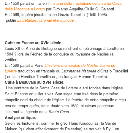
En 1550 paraît en italien l
'Historia della traslatione della santa Casa
della Madonna a Loreto
par Girolamo Angelita,Giulio C. Galeotti.
En 1598, le père jésuite italien Orazio Torcellini (1545-1598)
publie
Lauretanae historiae libri quinque
.
Culte en France au XVIe siècle.
Louis XII et Anne de Bretagne se rendirent en pèlerinage à Lorette en
1504 ? lors de l'échec de la conquête du royaume de Naples (à
vérifier).
En 1599 paraît à Paris
L'histoire mémorable de Nostre Dame de
Lorette
traduction en français du
Lauretanae historiae
d'Orazio Torcellini
( en latin
Horatius Tursellinus , en français Horace Turcelin).
Culte à Beauvais au XVIe siècle
.
Une confrérie de la Santa Casa de Lorette a été fondée dans l'église
Saint-Etienne en juillet 1523. Son siège était fixé dans la première
chapelle nord du choeur de l'église. La fenêtre de cette chapelle a reçu
peu de temps après, sans doute vers 1530, plusieurs panneaux
illustrant la légende de la
Santa Casa
.
Analyse critique.
Selon les historiens, comme
le grec Haris Koudounas
, la Sainte
Maison (qui vient effectivement de Palestine) se trouvait à Pyli, en