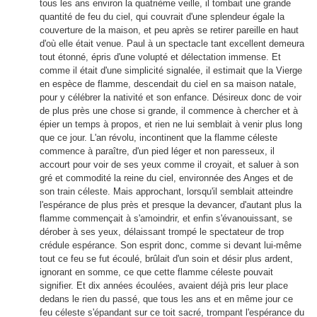
tous les ans environ la quatrième veille, il tombait une grande
quantité de feu du ciel, qui couvrait d'une splendeur égale la
couverture de la maison, et peu après se retirer pareille en haut
d'où elle était venue. Paul à un spectacle tant excellent demeura
tout étonné, épris d'une volupté et délectation immense. Et
comme il était d'une simplicité signalée, il estimait que la Vierge
en espèce de flamme, descendait du ciel en sa maison natale,
pour y célébrer la nativité et son enfance. Désireux donc de voir
de plus près une chose si grande, il commence à chercher et à
épier un temps à propos, et rien ne lui semblait à venir plus long
que ce jour. L'an révolu, incontinent que la flamme céleste
commence à paraître, d'un pied léger et non paresseux, il
accourt pour voir de ses yeux comme il croyait, et saluer à son
gré et commodité la reine du ciel, environnée des Anges et de
son train céleste. Mais approchant, lorsqu'il semblait atteindre
l'espérance de plus près et presque la devancer, d'autant plus la
flamme commençait à s'amoindrir, et enfin s'évanouissant, se
dérober à ses yeux, délaissant trompé le spectateur de trop
crédule espérance. Son esprit donc, comme si devant lui-même
tout ce feu se fut écoulé, brûlait d'un soin et désir plus ardent,
ignorant en somme, ce que cette flamme céleste pouvait
signifier. Et dix années écoulées, avaient déjà pris leur place
dedans le rien du passé, que tous les ans et en même jour ce
feu céleste s'épandant sur ce toit sacré, trompant l'espérance du