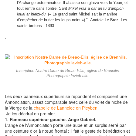
l’Archange exterminateur. Il abaisse son glaive vers le Yeun, et
tout rentre dans l’ordre.
Sant Mikêl vraz a oar an tu d’ampich
ioual ar bleizi-du
(« Le grand saint Michel sait la manière
d’empêcher de hurler les loups noirs ») " Anatole Le Braz, Les
saints bretons - 1893
.
Inscription Nostre Dame de Breac-Ellis, église de Brennilis.
Photographie lavieb-aile.
.
Les deux panneaux supérieurs se répondent et composent une
Annonciation, assez comparable avec celle du volet de niche de
la Vierge de la
chapelle de Lannelec en Pleyben
.
Je les décrirai en premier.
1. Panneau supérieur gauche. Ange Gabriel.
L'ange de l'Annonciation porte une aube et un surplis serré par
une ceinture d'or à nœud frontal ; il fait le geste de bénédiction et