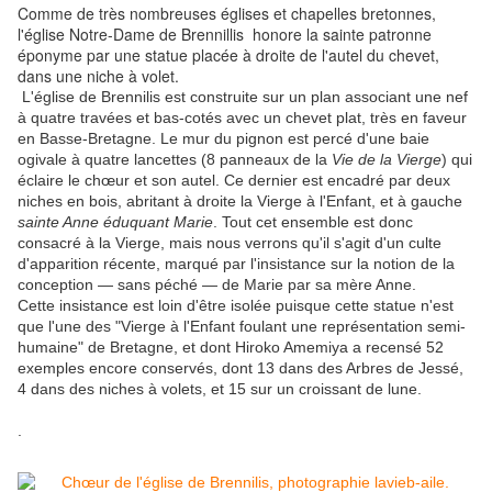
Comme de très nombreuses églises et chapelles bretonnes,
l'église Notre-Dame de Brennillis honore la sainte patronne
éponyme par une statue placée à droite de l'autel du chevet,
dans une niche à volet.
L'église de Brennilis est construite sur un plan associant une nef
à quatre travées et bas-cotés avec un chevet plat, très en faveur
en Basse-Bretagne. Le mur du pignon est percé d'une baie
ogivale à quatre lancettes (8 panneaux de la
Vie de la Vierge
) qui
éclaire le chœur et son autel. Ce dernier est encadré par deux
niches en bois, abritant à droite la Vierge à l'Enfant, et à gauche
sainte Anne éduquant Marie
. Tout cet ensemble est donc
consacré à la Vierge, mais nous verrons qu'il s'agit d'un culte
d'apparition récente, marqué par l'insistance sur la notion de la
conception — sans péché — de Marie par sa mère Anne.
Cette insistance est loin d'être isolée puisque cette statue n'est
que l'une des "Vierge à l'Enfant foulant une représentation semi-
humaine" de Bretagne, et dont Hiroko Amemiya a recensé 52
exemples encore conservés, dont 13 dans des Arbres de Jessé,
4 dans des niches à volets, et 15 sur un croissant de lune.
.