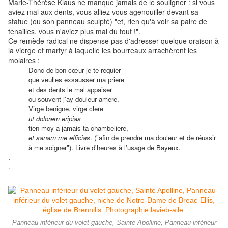
Marie-Thérèse Klaus ne manque jamais de le souligner : si vous
aviez mal aux dents, vous alliez vous agenouiller devant sa
statue (ou son panneau sculpté) "et, rien qu'à voir sa paire de
tenailles, vous n'aviez plus mal du tout !".
Ce remède radical ne dispense pas d'adresser quelque oraison à
la vierge et martyr à laquelle les bourreaux arrachèrent les
molaires :
Donc de bon cœur je te requier
que veulles exsausser ma priere
et des dents le mal appaiser
ou souvent j'ay douleur amere.
Virge benigne, virge clere
ut dolorem eripias
tien moy a jamais ta chambeliere,
et sanam me efficias
. ("afin de prendre ma douleur et de réussir
à me soigner").
Livre d'heures à l'usage de Bayeux.
.
.
Panneau inférieur du volet gauche, Sainte Apolline, Panneau inférieur