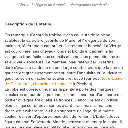
Chœur de l'église de Brennilis, photographie lavieb-aile.
.
Description de la statue.
.
On remarque d'abord la fraicheur des couleurs de la niche
sculptée, le caractère juvénile de Marie, et l' élégance de son
maintien, légèrement cambré et discrètement hanché. La Vierge
est couronnée, ses cheveux longs et blonds encadrent le fin
visage au front épilé, aux sourcils affinés, aux pommettes rosies,
et aux yeux songeurs. Le manteau bleu retenu par un fermail
doré s'évase à sa droite en une large courbe, alors que le pan de
gauche est gracieusement retenu entre l'annulaire et l'auriculaire
gauche, selon un schéma souvent retrouvé (par ex :
Notre-Dame
de Quillidoaré
;
chapelle de Lannelec
à Pleyben).
La robe est dorée, unie, mais la peinture porte des marques
circulaires autour de la poitrine, limitant le contour d'une sorte de
bustier ou signalant quelques fronces. L'encolure est d'un tissu
bleu ciel qui se retrouve sur les avant-bras, mais la manche
droite est exubérante, ou bien supporte un linge de la même
couleur qui sert d'appui au pied droit de l'enfant. L'Enfant-Jésus
figure comme Sauveur du Monde, bénissant et tenant le globe. Il
porte une robe bleue à motif floral et revers doré au poignets.