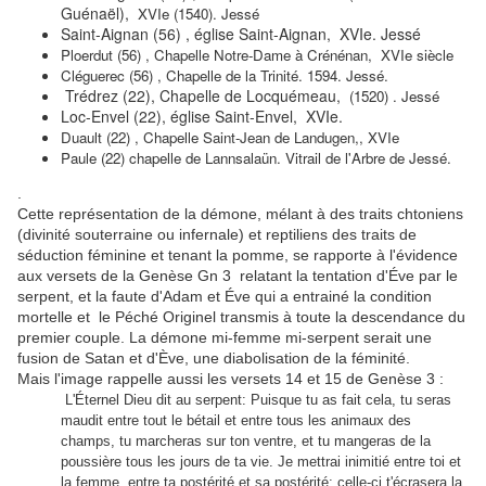
Guénaël),
XVIe (1540). Jessé
Saint-Aignan (56) , église Saint-Aignan, XVIe. Jessé
Ploerdut (56) , Chapelle Notre-Dame à Crénénan, XVIe siècle
Cléguerec (56) , Chapelle de la Trinité. 1594. Jessé.
Trédrez (22), Chapelle de Locquémeau,
(1520) . Jessé
Loc-Envel (22), église Saint-Envel, XVIe.
Duault (22) , Chapelle Saint-Jean de Landugen,, XVIe
Paule (22) chapelle de Lannsalaün. Vitrail de l'Arbre de Jessé.
.
Cette représentation de la démone, mélant à des traits chtoniens
(divinité souterraine ou infernale) et reptiliens des traits de
séduction féminine et tenant la pomme, se rapporte à l'évidence
aux versets de la Genèse Gn 3 relatant la tentation d'Éve par le
serpent, et la faute d'Adam et Éve qui a entrainé la condition
mortelle et le Péché Originel transmis à toute la descendance du
premier couple. La démone mi-femme mi-serpent serait une
fusion de Satan et d'Ève, une diabolisation de la féminité.
Mais l'image rappelle aussi les versets 14 et 15 de Genèse 3 :
L'Éternel Dieu dit au serpent: Puisque tu as fait cela, tu seras
maudit entre tout le bétail et entre tous les animaux des
champs, tu marcheras sur ton ventre, et tu mangeras de la
poussière tous les jours de ta vie. Je mettrai inimitié entre toi et
la femme, entre ta postérité et sa postérité: celle-ci t'écrasera la