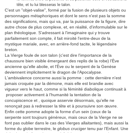
tête, et tu lui blesseras le talon.
C'est un "objet-valise", formé par la fusion de plusieurs objets ou
personnages métaphoriques et dont le sens n'est pas la somme
des significations, mais qui va, par la puissance de la figure, dire
autre chose de plus complexe, et, en réalité, d'informulable sur le
plan théologique. S'adressant à l'imaginaire qui y trouve
parfaitement son compte, il fait miroité l'entre-deux de la
mystique mariale, avec, en arrière-fond tacite, le légendaire
breton.
La Vierge foule de son talon (c'est dire l'importance de la
chaussure bien visible émergeant des replis de la robe) l'Ève
ancienne qu'elle abolie, et l'Ève ou le serpent de la Genèse
deviennent implicitement le dragon de l'Apocalypse.
L'ambivalence concerne aussi la pomme : cette dernière n'est
jamais croquée par la démone, mais elle est brandie avec
vigueur vers le haut, comme si la féminité diabolique continuait à
proposer activement à l'humanité la tentation de la
concupiscence et , quoique asservie désormais, qu'elle ne
renonçait pas à redresser la tête et à poursuivre son œuvre.
Enfin cette pomme adopte la forme d'un sein (ceux de la
serpente sont toujours généreux, mais ceux de la Vierge ne se
font pas oublier dans le cas des Vierges allaitantes), mais aussi la
forme du globe terrestre, le
globus cruciger
tenu par l'Enfant. Une