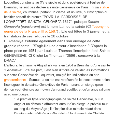
Loqueffret construite au XVIe siècle et donc postérieure à l'église de
Brennilis, ne soit pas dédiée à sainte Geneviève de Paris : ni sa
statue
de la sainte
, couronnée, portant un cierge et un livre, ni l'inscription du
bénitier portatif de bronze "POVR. LA. PARROISSE. DE.
1617" puisque
Sancta
LOQVEFFRET. SANCTA. GENOVEFA.
Genovefa [parisiorum]
est le nom latin de la sainte (Cf
Toponymie
générale de la France III p. 1587
) . Elle est fêtée le 3 janvier, et la
translation de ses reliques le 28 octobre.
H. Amemiya s'étonne également dans son ouvrage de cette
graphie récente : "S'agit-il d'une erreur d'inscription ? D'après la
photo prise en 1951 par Louis Le Thomas l'inscription était Sainte
GENEVIEEVE. Cf Cliché Le Thomas n°3596 , conservé à la
DRAC."
D'ailleurs, le chanoine Abgrall n'a vu là en 1904 à Brennilis qu'une sainte
"Geneviève" ; d'autre part, il est bien difficile de valider les informations
sur cette Geneviève de Loqueffret, malgré les indications du site
grandterrier.net
. Surtout, la sainte est représentée ici exactement selon
l'iconographie de sainte Geneviève de Paris, tenant un
cierge qu'un
démon veut éteindre au moyen d'un grand soufflet et qu'un ange rallume
avec une bougie.
"
Le premier type iconographique de sainte Geneviève, où un
ange et un démon s’affrontent autour d’un cierge, a prévalu tout
au long du Moyen Age ; il s’inspire d’un miracle relaté dans
l’hagiographie rédigée au VIe siècle à la demande de Clotilde.