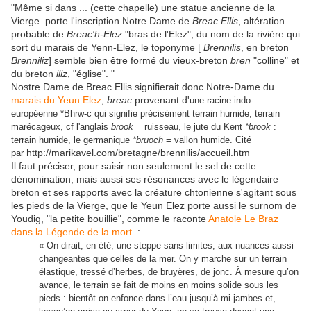
"Même si dans ... (cette chapelle) une statue ancienne de la
Vierge porte l'inscription Notre Dame de
Breac Ellis
, altération
probable de
Breac'h-Elez
"bras de l'Elez", du nom de la rivière qui
sort du marais de Yenn-Elez, le toponyme [
Brennilis
, en breton
Brenniliz
] semble bien être formé du vieux-breton
bren
"colline" et
du breton
iliz
, "église". "
Nostre Dame de Breac Ellis signifierait donc Notre-Dame du
marais du Yeun Elez
,
breac
provenant d'
une racine indo-
européenne *Bhrw-c qui signifie précisément terrain humide, terrain
marécageux, cf l'anglais
brook
= ruisseau, le jute du Kent
*brook
:
terrain humide, le germanique
*bruoch
= vallon humide. Cité
http://marikavel.com/bretagne/brennilis/accueil.htm
par
Il faut préciser, pour saisir non seulement le sel de cette
dénomination, mais aussi ses résonances avec le légendaire
breton et ses rapports avec la créature chtonienne s'agitant sous
les pieds de la Vierge, que le Yeun Elez porte aussi le surnom de
Youdig, "la petite bouillie", comme le raconte
Anatole Le Braz
dans la Légende de la mort
:
« On dirait, en été, une steppe sans limites, aux nuances aussi
changeantes que celles de la mer. On y marche sur un terrain
élastique, tressé d’herbes, de bruyères, de jonc. À mesure qu’on
avance, le terrain se fait de moins en moins solide sous les
pieds : bientôt on enfonce dans l’eau jusqu’à mi-jambes et,