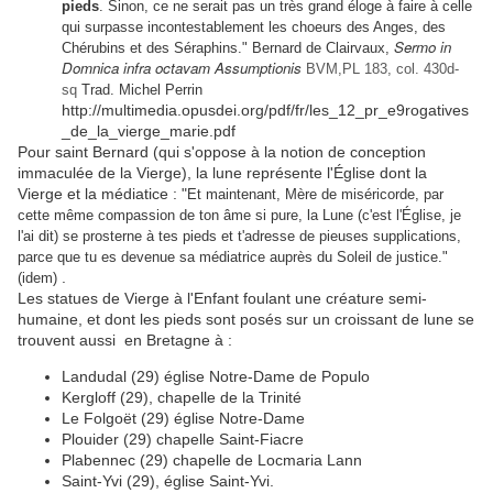
pieds
. Sinon, ce ne serait pas un très grand éloge à faire à celle
qui surpasse incontestablement les choeurs des Anges, des
Sermo in
Chérubins et des Séraphins." Bernard de Clairvaux,
Domnica infra octavam Assumptionis
BVM,PL 183, col. 430d-
sq
Trad. Michel Perrin
http://multimedia.opusdei.org/pdf/fr/les_12_pr_e9rogatives
_de_la_vierge_marie.pdf
Pour saint Bernard (qui s'oppose à la notion de conception
immaculée de la Vierge), la lune représente l'Église dont la
Vierge et la médiatice : "
Et maintenant, Mère de miséricorde, par
cette même compassion de ton âme si pure, la Lune (c'est l'Église, je
l'ai dit) se prosterne à tes pieds et t'adresse de pieuses supplications,
parce que tu es devenue sa médiatrice auprès du Soleil de justice."
.
(idem)
Les statues de Vierge à l'Enfant foulant une créature semi-
humaine, et dont les pieds sont posés sur un croissant de lune se
trouvent aussi en Bretagne à :
Landudal (29) église Notre-Dame de Populo
Kergloff (29), chapelle de la Trinité
Le Folgoët (29) église Notre-Dame
Plouider (29) chapelle Saint-Fiacre
Plabennec (29) chapelle de Locmaria Lann
Saint-Yvi (29), église Saint-Yvi.