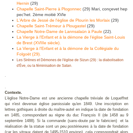
Hernin
(29)
Chapelle Saint-Pierre à Plogonnec
(29) Mari, conçevet hep
pec'het. 2ème moitié XVIe
L'Arbre de Jessé de l'église de Plourin les Morlaix
(29)
Chapelle Saint-Trémeur à Plougastel
(29)
Chapelle Notre-Dame de Lannsalaün à Paule
(22).
La Vierge à l'Enfant et à la démone de l'église Saint-Louis
de Brest (XVIIIe siècle).
La Vierge à l'Enfant et à la démone de la Collégiale du
Folgoët (29).
Les Sirènes et Démones de l'église de Sizun (29) : la diabolisation
d'Ève, ou la féminisation de Satan.
.
.
Contexte.
L'église Notre-Dame est une ancienne chapelle tréviale de Loqueffret
qui n'est devenue église paroissiale qu'en 1849. Une inscription en
lettres gothiques à droite du maître-autel en indique la date de fondation
en 1485, correspondant au règne du duc François II (de 1458 au 9
septembre 1488). Si la commande (sans-doute par le fabricien) et la
réalisation de la statue sont un peu postérieures à la date de fondation
(car les vitraux datent de 1495-1510 environ), cela correspondrait alors