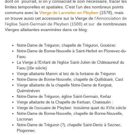
dont on pourrait, si on y consacrait le soin nécessaire, tracer les
limites temporelles et spatiales. C'est l'un des nombreux points
communs avec la
Vierge de Lannelec en Pleyben
(1578),
mais
on trouve aussi cet accessoire sur la Vierge de
l'Annonciation de
l'église Saint-Germain de Pleyben (1588) et sur
de nombreuses
Vierges allaitantes examinées dans ce blog:
Notre-Dame de Tréguron, chapelle de Tréguron, Gouézec
Notre-Dame de Bonne-Nouvelle à Saint-Herbot en Plonevez-du-
Faou.
La Vierge à l'Enfant de l'église Saint-Julien de Châteauneuf du
Faou (16e siècle)
Vierge allaitante Mamm al leiz de la fontaine de Tréguron
Notre-Dame de Bonne-Nouvelle, chapelle de Quillidoaré, Cast
Vierge allaitante de la chapelle Notre-Dame de Kergoat,
Quéménéven
Notre-Dame de Tréguron, église Saint-Germain, Kerlaz
Vierge allaitante de la Chapelle de Kerluan, Chateaulin :
Vierge de l'ossuaire de Pleyben troisième quart du XVIe siècle
Notre-Dame de Bonne-Nouvelle, chapelle de Bonne-Nouvelle,
Locronan
Notre-Dame de Tréguron (?), chapelle Saint-Denis à Seznec,
Plogonnec.