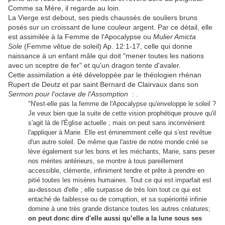
Comme sa Mère, il regarde au loin.
La Vierge est debout, ses pieds chaussés de souliers bruns
posés sur un croissant de lune couleur argent. Par ce détail, elle
est assimilée à la Femme de l'Apocalypse ou
Mulier Amicta
Sole
(Femme vêtue de soleil) Ap. 12:1-17, celle qui donne
naissance à un enfant mâle qui doit "mener toutes les nations
avec un sceptre de fer" et qu'un dragon tente d'avaler.
Cette assimilation a été développée par le théologien rhénan
Rupert de Deutz et par saint Bernard de Clairvaux dans son
Sermon pour l'octave de l'Assomption
:
.
"N'est-elle pas la femme de l'Apocalypse qu'enveloppe le soleil ?
Je veux bien que la suite de cette vision prophétique prouve qu'il
s'agit là de l'Église actuelle ; mais on peut sans inconvénient
l'appliquer à Marie. Elle est éminemment celle qui s'est revêtue
d'un autre soleil. De même que l'astre de notre monde créé se
lève également sur les bons et les méchants, Marie, sans peser
nos mérites antérieurs, se montre à tous pareillement
accessible, clémente, infiniment tendre et prête à prendre en
pitié toutes les misères humaines. Tout ce qui est imparfait est
au-dessous d'elle ; elle surpasse de très loin tout ce qui est
entaché de faiblesse ou de corruption, et sa supériorité infinie
domine à une très grande distance toutes les autres créatures;
on peut donc dire d'elle aussi qu’elle a la lune sous ses