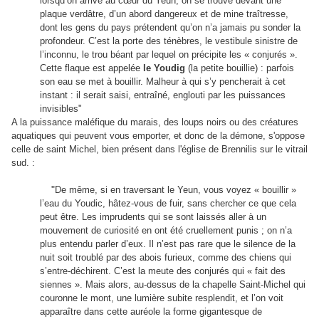
lorsqu’on arrive au cœur du Yeun, on se trouve devant une
plaque verdâtre, d’un abord dangereux et de mine traîtresse,
dont les gens du pays prétendent qu’on n’a jamais pu sonder la
profondeur. C’est la porte des ténèbres, le vestibule sinistre de
l’inconnu, le trou béant par lequel on précipite les « conjurés ».
Cette flaque est appelée
le Youdig
(la petite bouillie) : parfois
son eau se met à bouillir. Malheur à qui s’y pencherait à cet
instant : il serait saisi, entraîné, englouti par les puissances
invisibles"
A la puissance maléfique du marais, des loups noirs ou des créatures
aquatiques qui peuvent vous emporter, et donc de la démone, s'oppose
celle de saint Michel, bien présent dans l'église de Brennilis sur le vitrail
sud. :
"
De même, si en traversant le Yeun, vous voyez « bouillir »
l’eau du Youdic, hâtez-vous de fuir, sans chercher ce que cela
peut être. Les imprudents qui se sont laissés aller à un
mouvement de curiosité en ont été cruellement punis ; on n’a
plus entendu parler d’eux. Il n’est pas rare que le silence de la
nuit soit troublé par des abois furieux, comme des chiens qui
s’entre-déchirent. C’est la meute des conjurés qui « fait des
siennes ». Mais alors, au-dessus de la chapelle Saint-Michel qui
couronne le mont, une lumière subite resplendit, et l’on voit
apparaître dans cette auréole la forme gigantesque de