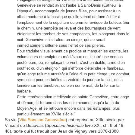
Geneviève se rendait avant l’aube à Saint-Denis (Catheuil à
l’époque), accompagnée de jeunes filles, pour assister à un
office nocturne à la basilique qu’elle venait de faire édifier à
l’emplacement de la sépulture du premier évêque de Lutèce. Sur
le chemin, une tempête se leva et des bourrasques de vent
éteignirent les torches de ses compagnes, les plongeant dans la
nuit. Geneviève saisit alors un cierge, qui se serait
immédiatement rallumé sous l’effet de ses prières.
Pour traduire visuellement ce prodige et marquer les esprits, les
enlumineurs et sculpteurs médiévaux ont illustré une version
postérieure, où, remplaçant le vent, c’est un diable, armé d’un
soufflet ou d’un éteignoir, qui s’efforce d’éteindre le flambeau,
qu’un ange rallume aussitôt à l’aide d’un petit cierge ; ce combat
symbolise pour les fidèles la victoire du jour sur la nuit, de la
lumière sur les ténèbres, du bien sur le mal, de la foi sur la
barbarie.
Cette représentation médiévale de sainte Geneviève, entre ange
et démon, fit fortune dans les enluminures jusqu’à la fin du
Moyen Age, et se retrouve encore dans les estampes, plus
particulièrement au XVIIe siècle.
"
Sa vie (
Vita Sanctae Genovefae
) est reprise au XIIIe siècle par
Vincent de Beauvais (
Speculum historiale
livre XXI, ch. 8 et 46-
48), texte qui fut traduit par Jean de Vignay vers 1370-1380