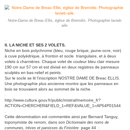
Notre-Dame de Breac-Ellis, église de Brennilis. Photographie lavieb-
aile.
.
II. LA NICHE ET SES 2 VOLETS.
Niche en bois polychrome (bleu, rouge brique, jaune-ocre, noir)
à cuve polyédrique, à fronton et socle triangulaire, et à deux
volets à charnières. Chaque volet de couleur bleu clair mesure
190 cm sur 57 cm et est divisé en deux registres de panneaux
sculptés en bas-relief et peints.
Sur le socle se lit l'inscription NOSTRE DAME DE Breac ELLIS.
Une photographie plus ancienne montre que les panneaux en
bois se trouvaient alors au sommet de la niche.
.
http://www.culture.gouv.fr/public/mistral/memoire_fr?
ACTION=CHERCHER&FIELD_1=REF&VALUE_1=AP54P01544
.
Cette dénomination est commentée ainsi par Bernard Tanguy,
toponymiste de renom, dans son
Dictionnaire des noms de
page 44 :
communes, trèves et paroisses du Finistère