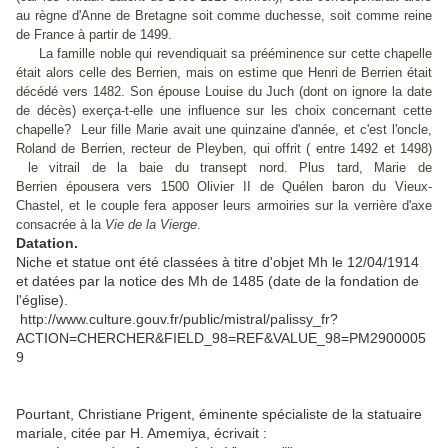
au règne d'Anne de Bretagne soit comme duchesse, soit comme reine
de France à partir de 1499.
La famille noble qui revendiquait sa prééminence sur cette chapelle
était alors celle des Berrien, mais on estime que Henri de Berrien était
décédé vers 1482. Son épouse Louise du Juch (dont on ignore la date
de décès) exerça-t-elle une influence sur les choix concernant cette
chapelle? Leur fille Marie avait une quinzaine d'année, et c'est l'oncle,
Roland de Berrien, recteur de Pleyben, qui offrit ( entre 1492 et 1498)
le vitrail de la baie du transept nord. Plus tard, Marie de
Berrien épousera vers 1500
Olivier II de Quélen baron du Vieux-
​l
Chastel, et le couple fera apposer leurs armoiries sur
a verrière d'axe
consacrée à la
Vie de la Vierge
.
Datation.
Niche et statue ont été classées à titre d'objet Mh le 12/04/1914
et datées par la notice des Mh de 1485 (date de la fondation de
l'église).
http://www.culture.gouv.fr/public/mistral/palissy_fr?
ACTION=CHERCHER&FIELD_98=REF&VALUE_98=PM2900005
9
Pourtant, Christiane Prigent, éminente spécialiste de la statuaire
mariale, citée par H. Amemiya, écrivait :