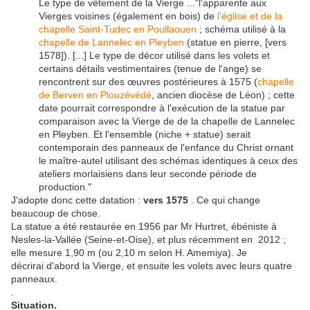
Le type de vêtement de la Vierge ..."l'apparente aux
Vierges voisines (également en bois) de
l'église et de la
chapelle Saint-Tudec en Poullaouen
; schéma utilisé à la
chapelle de Lannelec en Pleyben
(statue en pierre, [vers
1578]). [...] Le type de décor utilisé dans les volets et
certains détails vestimentaires (tenue de l'ange) se
rencontrent sur des œuvres postérieures à 1575 (
chapelle
de Berven en Plouzévédé
, ancien diocèse de Léon) ; cette
date pourrait correspondre à l'exécution de la statue par
comparaison avec la Vierge de de la chapelle de Lannelec
en Pleyben. Et l'ensemble (niche + statue) serait
contemporain des panneaux de l'enfance du Christ ornant
le maître-autel utilisant des schémas identiques à ceux des
ateliers morlaisiens dans leur seconde période de
production."
J'adopte donc cette datation :
vers 1575
. Ce qui change
beaucoup de chose.
La statue a été restaurée en 1956 par Mr Hurtret, ébéniste à
Nesles-la-Vallée (Seine-et-Oise), et plus récemment en 2012 ;
elle mesure 1,90 m (ou 2,10 m selon H. Amemiya). Je
décrirai d'abord la Vierge, et ensuite les volets avec leurs quatre
panneaux.
.
Situation.