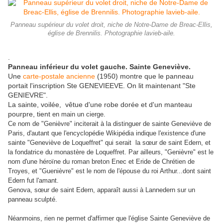
Panneau supérieur du volet droit, niche de Notre-Dame de Breac-Ellis,
église de Brennilis. Photographie lavieb-aile.
.
Panneau inférieur du volet gauche. Sainte Geneviève.
Une
carte-postale ancienne
(1950) montre que le panneau
portait l'inscription Ste GENEVIEEVE. On lit maintenant "Ste
GENIEVRE".
La sainte, voilée, vêtue d'une robe dorée et d'un manteau
pourpre, tient
en main un cierge.
Ce nom de "Genièvre" inciterait à la distinguer de sainte Geneviève de
Paris, d'autant que l'encyclopédie Wikipédia indique l'existence d'une
sainte "Geneviève de Loqueffret" qui serait la sœur de saint Edern, et
la fondatrice du monastère de Loqueffret. Par ailleurs,
"Genièvre" est le
nom d'une héroïne du roman breton Enec et Eride de Chrétien de
Troyes, et
"Guenièvre" est le nom de l'épouse du roi Arthur...dont saint
Edern fut l'amant.
Genova, sœur de saint Edern, apparaît aussi à Lannedern sur un
panneau sculpté.
Néanmoins, rien ne permet d'affirmer que l'église Sainte Geneviève de