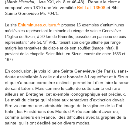
(
Miroir Historial
, Livre XXI, ch. 8 et 46-48). Renaut le clerc a
composé vers 1310 une Vie versifiée
Bnf Lat. 13508
et Bibl.
Sainte Geneviève Ms 704/1.
Enluminures.culture.fr
Le site
propose 16 exemples d'enluminures
médiévales représentant le miracle du cierge de sainte Geneviève.
L'église de Sizun, à 30 km de Brennilis, possède un panneau de bois
E
représentant "Ste GENI
VRE" tenant son cierge allumé par l'ange
malgré les tentatives du diable et de son soufflet (image infra). Il
provient de la chapelle Saint-Ildut, en Sizun, construite entre 1633 et
1677.
En conclusion, je vois ici une Sainte Geneviève (de Paris), sans-
doute assimilable à celle qui est honorée à Loqueffret et à Sizun
et qui n'a aucun caractère distinctif permettant d'en faire la sœur
de saint Edern. Mais comme le culte de cette sainte est rare
ailleurs en Bretagne, cet exemple iconographique est précieux.
Le motif du cierge qui résiste aux tentatives d'extinction devait
être vu comme une admirable image de la vigilance de la Foi.
Enfin, les Finistériens des Monts d'Arrée semblent avoir eu,
comme ailleurs en France, des difficultés avec la graphie de la
sainte, qu'ils ont décliné selon divers modes.
.