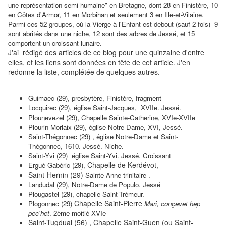
une représentation semi-humaine" en Bretagne, dont 28 en Finistère, 10
en Côtes d'Armor, 11 en Morbihan et seulement 3 en Ille-et-Vilaine.
Parmi ces 52 groupes, où la Vierge à l'Enfant est debout (sauf 2 fois) 9
sont abrités dans une niche, 12 sont des arbres de Jessé, et 15
comportent un croissant lunaire.
J'ai rédigé des articles de ce blog pour une quinzaine d'entre
elles, et les liens sont données en tête de cet article. J'en
redonne la liste, complétée de quelques autres.
Guimaec (29), presbytère, Finistère, fragment
Locquirec (29), église Saint-Jacques, XVIIe. Jessé.
Plounevezel (29), Chapelle Sainte-Catherine, XVIe-XVIIe
Plourin-Morlaix (29), église Notre-Dame, XVI, Jessé.
Saint-Thégonnec (29) , église Notre-Dame et Saint-
Thégonnec, 1610. Jessé. Niche.
Saint-Yvi (29) église Saint-Yvi. Jessé. Croissant
Chapelle de Kerdévot,
Ergué-Gabéric (29),
Saint-Hernin (29)
Sainte Anne trinitaire .
Landudal (29), Notre-Dame de Populo. Jessé
Plougastel (29), chapelle Saint-Trémeur.
Chapelle Saint-Pierre
Plogonnec (29)
Mari, conçevet hep
pec'het
. 2ème moitié XVIe
Saint-Tugdual (56) , Chapelle Saint-Guen (ou Saint-