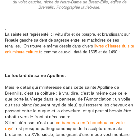
du volet gauche, niche de Notre-Dame de Breac-Ellis, église de
Brennilis. Photographie lavieb-aile.
.
La sainte est représenté ici vêtu d'or et de pourpre, et brandissant sur
l'épaule gauche sa dent de sagesse entre les machoires de ses
tenailles. On trouve le même dessin dans divers
livres d'Heures du site
enluminure.culture.f
r, comme ceux-ci, daté de 1505 et de 1490 :
.
.
.
Le foulard de saine Apolline.
Mais le détail qui m'intéresse dans cette sainte Apolline de
Brennilis, c'est sa coiffure : à vrai dire, c'est la même que celle
que porte la Vierge dans le panneau de l'Annonciation : un voile
ou tissu blanc (souvent rayé de bleu) qui resserre les cheveux en
passant entre la nuque et la chevelure, et qui peut si besoin être
rabattu vers le front si nécessaire.
S'il m'intéresse, c'est que
ce bandeau en "chouchou, ce voile
rayé
est presque pathognomonique de la sculpture mariale
bretonne du XVIe siècle, témoignant d'une mode vestimentaire