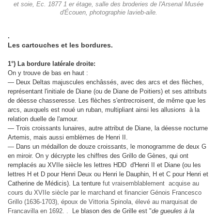
et soie, Ec. 1877 1 er étage, salle des broderies de l'Arsenal Musée
d'Écouen, photographie lavieb-aile.
.
Les cartouches et les bordures.
1°) La bordure latérale droite:
On y trouve de bas en haut :
— Deux Deltas majuscules enchâssés, avec des arcs et des flèches,
représentant l'initiale de Diane (ou de Diane de Poitiers) et ses attributs
de déesse chasseresse. Les flèches s'entrecroisent, de même que les
arcs, auxquels est noué un ruban, multipliant ainsi les allusions à la
relation duelle de l'amour.
— Trois croissants lunaires, autre attribut de Diane, la déesse nocturne
Artemis, mais aussi emblèmes de Henri II.
— Dans un médaillon de douze croissants, le monogramme de deux G
en miroir. On y décrypte les chiffres des Grillo de Gènes, qui ont
remplacés au XVIIe siècle les lettres HDD d'Henri II et Diane (ou les
lettres H et D pour Henri Deux ou Henri le Dauphin, H et C pour Henri et
Catherine de Médicis). La tenture
fut
vraisemblablement
acquise au
cours du XVIIe siècle par le marchand et financier Génois Francesco
Grillo (1636-1703), époux de Vittoria Spinola, élevé au marquisat de
Francavilla en 1692. .
Le blason des de Grille est "
de gueules à la