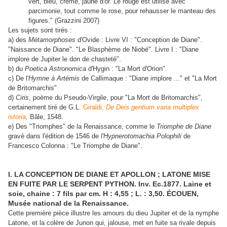
vert, bleu, crème, jaune d'or. Le rouge est utilisé avec
parcimonie, tout comme le rose, pour rehausser le manteau des
figures." (Grazzini 2007)
Les sujets sont tirés :
a) des
Métamorphoses
d'Ovide : Livre VI : "Conception de Diane".
"Naissance de Diane". "Le Blasphème de Niobé". Livre I : "Diane
implore de Jupiter le don de chasteté".
b) du
Poetica Astronomica
d'Hygin : "La Mort d'Orion".
c) De l'
Hymne à Artémis
de Callimaque : "Diane implore ..." et "La Mort
de Britomarchis"
d)
Ciris
, poème du Pseudo-Virgile, pour "La Mort de Britomarchis",
certainement tiré de G.L.
Giraldi,
De Deis gentium varia multiplex
istoria,
Bâle, 1548.
e) Des "Triomphes" de la Renaissance, comme le
Triomphe de Diane
gravé dans l'édition de 1546 de
l'Hypnerotomachia Polophili
de
Francesco Colonna : "Le Triomphe de Diane".
I. LA CONCEPTION DE DIANE ET APOLLON ; LATONE MISE
EN FUITE PAR LE SERPENT PYTHON. Inv. Ec.1877. Laine et
soie, chaine : 7 fils par cm. H : 4,55 ; L. : 3,50. ÉCOUEN,
Musée national de la Renaissance.
Cette première pièce illustre les amours du dieu Jupiter et de la nymphe
Latone, et la colère de Junon qui, jalouse, met en fuite sa rivale depuis