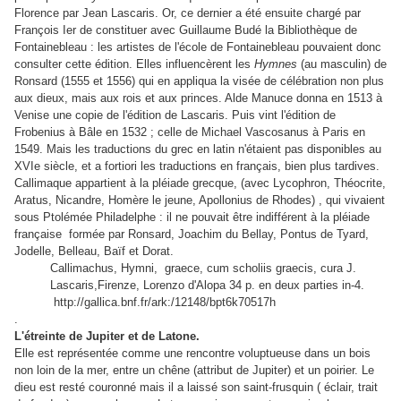
Florence par Jean Lascaris. Or, ce dernier a été ensuite chargé par
François Ier de constituer avec Guillaume Budé la Bibliothèque de
Fontainebleau : les artistes de l'école de Fontainebleau pouvaient donc
consulter cette édition. Elles influencèrent les
Hymnes
(au masculin) de
Ronsard (1555 et 1556) qui en appliqua la visée de célébration non plus
aux dieux, mais aux rois et aux princes. Alde Manuce donna en 1513 à
Venise une copie de l'édition de Lascaris. Puis vint l'édition de
Frobenius à Bâle en 1532 ; celle de Michael Vascosanus à Paris en
1549. Mais les traductions du grec en latin n'étaient pas disponibles au
XVIe siècle, et a fortiori les traductions en français, bien plus tardives.
Callimaque appartient à la pléiade grecque, (avec Lycophron, Théocrite,
Aratus, Nicandre, Homère le jeune, Apollonius de Rhodes) , qui vivaient
sous Ptolémée Philadelphe : il ne pouvait être indifférent à la pléiade
française formée par Ronsard, Joachim du Bellay, Pontus de Tyard,
Jodelle, Belleau, Baïf et Dorat.
Callimachus, Hymni, graece, cum scholiis graecis, cura J.
Lascaris,Firenze, Lorenzo d'Alopa 34 p. en deux parties in-4.
http://gallica.bnf.fr/ark:/12148/bpt6k70517h
.
L'étreinte de Jupiter et de Latone.
Elle est représentée comme une rencontre voluptueuse dans un bois
non loin de la mer, entre un chêne (attribut de Jupiter) et un poirier. Le
dieu est resté couronné mais il a laissé son saint-frusquin ( éclair, trait