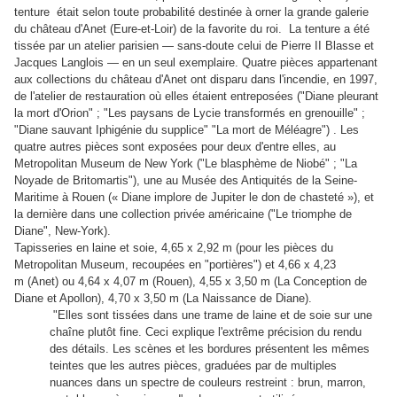
tenture était selon toute probabilité destinée à orner la grande galerie
du château d'Anet (Eure-et-Loir) de la favorite du roi. La tenture a été
tissée par un atelier parisien — sans-doute celui de Pierre II Blasse et
Jacques Langlois — en un seul exemplaire. Quatre pièces appartenant
aux collections du château d'Anet ont disparu dans l'incendie, en 1997,
de l'atelier de restauration où elles étaient entreposées ("Diane pleurant
la mort d'Orion" ; "Les paysans de Lycie transformés en grenouille" ;
"Diane sauvant Iphigénie du supplice" "La mort de Méléagre") . Les
quatre autres pièces sont exposées pour deux d'entre elles, au
Metropolitan Museum de New York ("Le blasphème de Niobé" ; "La
Noyade de Britomartis"), une au Musée des Antiquités de la Seine-
Maritime à Rouen (« Diane implore de Jupiter le don de chasteté »), et
la dernière dans une collection privée américaine ("Le triomphe de
Diane", New-York).
Tapisseries en laine et soie, 4,65 x 2,92 m (pour les pièces du
Metropolitan Museum, recoupées en "portières") et
4,66 x 4,23
m (Anet) ou 4,64 x 4,07 m (Rouen), 4,55 x 3,50 m (La Conception de
Diane et Apollon), 4,70 x 3,50 m (La Naissance de Diane).
"Elles sont tissées dans une trame de laine et de soie sur une
chaîne plutôt fine. Ceci explique l'extrême précision du rendu
des détails. Les scènes et les bordures présentent les mêmes
teintes que les autres pièces, graduées par de multiples
nuances dans un spectre de couleurs restreint : brun, marron,