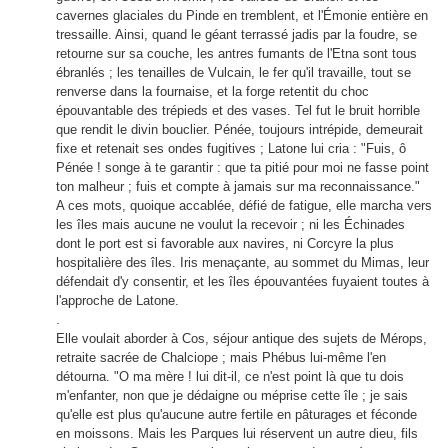
cavernes glaciales du Pinde en tremblent, et l'Émonie entière en
tressaille. Ainsi, quand le géant terrassé jadis par la foudre, se
retourne sur sa couche, les antres fumants de l'Etna sont tous
ébranlés ; les tenailles de Vulcain, le fer qu'il travaille, tout se
renverse dans la fournaise, et la forge retentit du choc
épouvantable des trépieds et des vases. Tel fut le bruit horrible
que rendit le divin bouclier. Pénée, toujours intrépide, demeurait
fixe et retenait ses ondes fugitives ; Latone lui cria : "Fuis, ô
Pénée ! songe à te garantir : que ta pitié pour moi ne fasse point
ton malheur ; fuis et compte à jamais sur ma reconnaissance."
A ces mots, quoique accablée, défié de fatigue, elle marcha vers
les îles mais aucune ne voulut la recevoir ; ni les Échinades
dont le port est si favorable aux navires, ni Corcyre la plus
hospitalière des îles. Iris menaçante, au sommet du Mimas, leur
défendait d'y consentir, et les îles épouvantées fuyaient toutes à
l'approche de Latone.
.
Elle voulait aborder à Cos, séjour antique des sujets de Mérops,
retraite sacrée de Chalciope ; mais Phébus lui-même l'en
détourna. "O ma mère ! lui dit-il, ce n'est point là que tu dois
m'enfanter, non que je dédaigne ou méprise cette île ; je sais
qu'elle est plus qu'aucune autre fertile en pâturages et féconde
en moissons. Mais les Parques lui réservent un autre dieu, fils