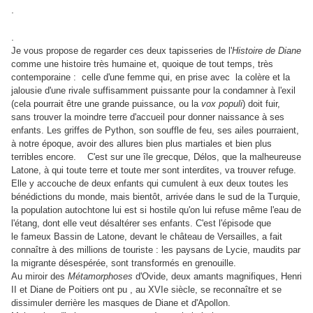
.
.
Je vous propose de regarder ces deux tapisseries de l'
Histoire de Diane
comme une histoire très humaine et, quoique de tout temps, très
contemporaine : celle d'une femme qui, en prise avec la colère et la
jalousie d'une rivale suffisamment puissante pour la condamner à l'exil
(cela pourrait être une grande puissance, ou la
vox populi
) doit fuir,
sans trouver la moindre terre d'accueil pour donner naissance à ses
enfants. Les griffes de Python, son souffle de feu, ses ailes pourraient,
à notre époque, avoir des allures bien plus martiales et bien plus
terribles encore. C'est sur une île grecque, Délos, que la malheureuse
Latone, à qui toute terre et toute mer sont interdites, va trouver refuge.
Elle y accouche de deux enfants qui cumulent à eux deux toutes les
bénédictions du monde, mais bientôt, arrivée dans le sud de la Turquie,
la population autochtone lui est si hostile qu'on lui refuse même l'eau de
l'étang, dont elle veut désaltérer ses enfants. C'est l'épisode que
le fameux Bassin de Latone, devant le château de Versailles, a fait
connaître à des millions de touriste : les paysans de Lycie, maudits par
la migrante désespérée, sont transformés en grenouille.
Au miroir des
Métamorphoses
d'Ovide, deux amants magnifiques, Henri
II et Diane de Poitiers ont pu , au XVIe siècle, se reconnaître et se
dissimuler derrière les masques de Diane et d'Apollon.