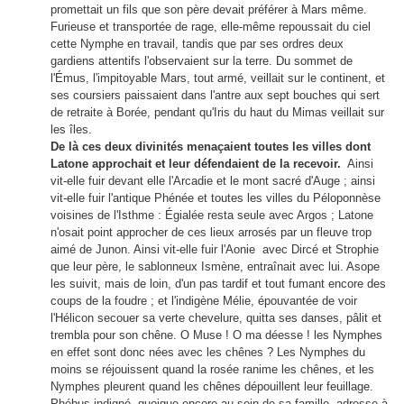
promettait un fils que son père devait préférer à Mars même.
Furieuse et transportée de rage, elle-même repoussait du ciel
cette Nymphe en travail, tandis que par ses ordres deux
gardiens attentifs l'observaient sur la terre. Du sommet de
l'Émus, l'impitoyable Mars, tout armé, veillait sur le continent, et
ses coursiers paissaient dans l'antre aux sept bouches qui sert
de retraite à Borée, pendant qu'Iris du haut du Mimas veillait sur
les îles.
De là ces deux divinités menaçaient toutes les villes dont
Latone approchait et leur défendaient de la recevoir.
Ainsi
vit-elle fuir devant elle l'Arcadie et le mont sacré d'Auge ; ainsi
vit-elle fuir l'antique Phénée et toutes les villes du Péloponnèse
voisines de l'Isthme : Égialée resta seule avec Argos ; Latone
n'osait point approcher de ces lieux arrosés par un fleuve trop
aimé de Junon. Ainsi vit-elle fuir l'Aonie avec Dircé et Strophie
que leur père, le sablonneux Ismène, entraînait avec lui. Asope
les suivit, mais de loin, d'un pas tardif et tout fumant encore des
coups de la foudre ; et l'indigène Mélie, épouvantée de voir
l'Hélicon secouer sa verte chevelure, quitta ses danses, pâlit et
trembla pour son chêne. O Muse ! O ma déesse ! les Nymphes
en effet sont donc nées avec les chênes ? Les Nymphes du
moins se réjouissent quand la rosée ranime les chênes, et les
Nymphes pleurent quand les chênes dépouillent leur feuillage.
Phébus indigné, quoique encore au sein de sa famille, adresse à