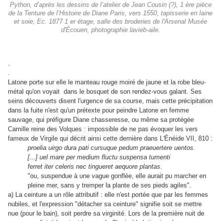
Python, d’après les dessins de l’atelier de Jean Cousin (?), 1 ère pièce
de la Tenture de l’Histoire de Diane Paris, vers 1550, tapisserie en laine
et soie, Ec. 1877 1 er étage, salle des broderies de l'Arsenal Musée
d'Écouen, photographie lavieb-aile.
.
.
Latone porte sur elle le manteau rouge moiré de jaune et la robe bleu-
métal qu'on voyait dans le bosquet de son rendez-vous galant. Ses
seins découverts disent l'urgence de sa course, mais cette précipitation
dans la fuite n'est qu'un prétexte pour peindre Latone en femme
sauvage, qui préfigure Diane chasseresse, ou même sa protégée
Camille reine des Volques : impossible de ne pas évoquer les vers
fameux de Virgile qui décrit ainsi cette dernière dans L'Énéide VII, 810 :
proelia uirgo dura pati cursuque pedum praeuertere uentos.
[...] uel mare per medium fluctu suspensa tumenti
ferret iter celeris nec tingueret aequore plantas
.
"ou, suspendue à une vague gonflée, elle aurait pu marcher en
pleine mer, sans y tremper la plante de ses pieds agiles".
a) La ceinture a un rôle attributif : elle n'est portée que par les femmes
nubiles, et l'expression "détacher sa ceinture" signifie soit se mettre
nue (pour le bain), soit perdre sa virginité. Lors de la première nuit de