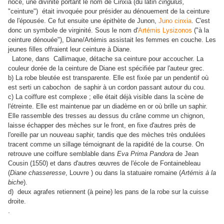
noce, une divinité portant le nom de Cinxia (du latin
cingulus,
"ceinture") était invoquée pour présider au dénouement de la ceinture
de l'épousée. Ce fut ensuite une épithète de Junon,
Juno cinxia
. C'est
donc un symbole de virginité. Sous le nom d'
Artémis Lysizonos
("à la
ceinture dénouée"), Diane/Artémis assistait les femmes en couche. Les
jeunes filles offraient leur ceinture à Diane.
Latone, dans Callimaque, détache sa ceinture pour accoucher. La
couleur dorée de la ceinture de Diane est spécifiée par l'auteur grec.
b) La robe bleutée est transparente. Elle est fixée par un pendentif où
est serti un cabochon de saphir à un cordon passant autour du cou.
c) La coiffure est complexe ; elle était déjà visible dans la scène de
l'étreinte. Elle est maintenue par un diadème en or où brille un saphir.
Elle rassemble des tresses au dessus du crâne comme un chignon,
laisse échapper des mèches sur le front, en fixe d'autres près de
l'oreille par un nouveau saphir, tandis que des mèches très ondulées
tracent comme un sillage témoignant de la rapidité de la course. On
retrouve une coiffure semblable dans
Eva Prima Pandora
de Jean
Cousin (1550) et dans d'autres œuvres de l'école de Fontainebleau
(
Diane chasseresse
, Louvre ) ou dans la statuaire romaine (
Artémis à la
biche
).
d) deux agrafes retiennent (à peine) les pans de la robe sur la cuisse
droite.
.