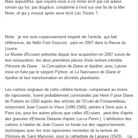
Mais aujourd'hui, que voyons-nous à ce miroir écrit par cet auteur
romain qui fut, par disgrâce, condamné à l'exil sur une île de la Mer
Noire, et qui y mourut après avoir écrit
Les Tristes
?
.
.
Note : je me suis copieusement inspiré de l'article, qui fait
référence, de
Nello Forti Grazzini, paru en 2007 dans la Revue du
Louvre.
Le Musée d'Ecouen présente,depuis leur acquisition en 2007 suivie de
leur restauration, les deux premières pièces d'une tenture intitulée
l'Histoire de Diane
: la
Conception de Diane et Apollon
, avec Latone
mise en fuite par le serpent Python, et
La Naissance de Diane et
Apollon
et leur transformation en divinités planétaires.
Les cartons originaux de cette célèbre tenture, comprenant au moins
dix tapisseries, furent probablement commandés par Henri II pour Diane
de Poitiers en 1550 auprès des artistes de l’Ecole de Fontainebleau,
notamment Jean Cousin le Vieux (1490-1560), peintre à Sens puis à
Paris (ou, pour les autres pièces que celles d'Ecouen, peut-être d'après
des gravures d'Etienne Delaune d'après Lucca Penni ). L'attribution des
cartons à l'atelier de Jean Cousin se fonde sur des rapprochements
stylistiques avec les trois tapisseries restantes de la tenture de
l
'Histoire de Saint Mammès
, pour la cathédrale de Langres (1543). La