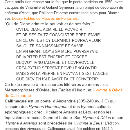
Cette attribution repose sur le fait que le poète participa en 1550, avec
Jacques de Vintimille et Gabriel Syméoni à un projet de décoration du
château d'Anet, que Philibert Delorme construisait alors pour Diane :
ses
Douze Fables de Fleuves ou Fontaines
.
"Qui de Diane admire le pouvoir et de ses faits "
QVI DE DIANE ADMIRE LE POVVOIR
ET DE SES FAITZ COGNOISTRE PRET ENVIE
EN CE QVI EST CY DEPAINCT POVRRA VEOIR
SA -OLITE SA NAISSANCE ET SA VIE .
EN VN GRANT BOYS SA MERE POVRSVYVIE
DE IVPITER EST ENCEINT ET FORCEE.
DEQVOY IVNO IALOVSE ET COVRROVCEE
CREA PYTHO SERPENT POVR LENGLOVTIR
MAIS SVR LA PIERRE EN FUVYANT SEST LANCEE
QUE DIEV EN ISLE AVOIT FAICT CONVERTIR
Ce texte renvoie à trois sources littéraires au moins : les
Métamorphoses
d'Ovide, les
Fables
d'Hygin, et l'
Hymne à Délos
de Callimaque.
Callimaque e
st un poète d'Alexandrie (305-240 av. J.C) qui
s'inspire des
Hymnes Homériques
et des hymnes cultuels
épigraphiques ; grec, il célèbre Artémis et Léto, et non les
équivalents romains Diane et Latone. Son
Hymne à Délos
et son
Hymne à Artémis
sont précédées de l'
Hymne à Zeus
. L
'édition
princeps des
Hymnes
de Callimaque avait été publiée en 1494 à