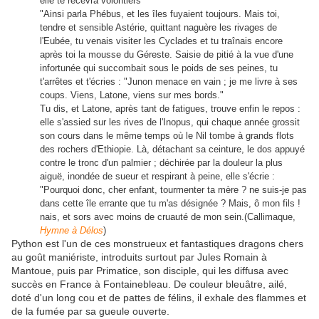
elle te recevra volontiers"
"Ainsi parla Phébus, et les îles fuyaient toujours. Mais toi,
tendre et sensible Astérie, quittant naguère les rivages de
l'Eubée, tu venais visiter les Cyclades et tu traînais encore
après toi la mousse du Géreste. Saisie de pitié à la vue d'une
infortunée qui succombait sous le poids de ses peines, tu
t'arrêtes et t'écries : "Junon menace en vain ; je me livre à ses
coups. Viens, Latone, viens sur mes bords."
Tu dis, et Latone, après tant de fatigues, trouve enfin le repos :
elle s'assied sur les rives de l'Inopus, qui chaque année grossit
son cours dans le même temps où le Nil tombe à grands flots
des rochers d'Ethiopie. Là, détachant sa ceinture, le dos appuyé
contre le tronc d'un palmier ; déchirée par la douleur la plus
aiguë, inondée de sueur et respirant à peine, elle s'écrie :
"Pourquoi donc, cher enfant, tourmenter ta mère ? ne suis-je pas
dans cette île errante que tu m'as désignée ? Mais, ô mon fils !
nais, et sors avec moins de cruauté de mon sein.
(Callimaque,
Hymne à Délos
)
Python est l'un de ces monstrueux et fantastiques dragons chers
au goût maniériste, introduits surtout par Jules Romain à
Mantoue, puis par Primatice, son disciple, qui les diffusa avec
succès en France à Fontainebleau. De couleur bleuâtre, ailé,
doté d'un long cou et de pattes de félins, il exhale des flammes et
de la fumée par sa gueule ouverte.