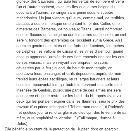
glorieux des Sauveurs , qui aura les vertus de son père et verra
l'un et l'autre continent, avec les îles que la mer baigne du
couchant à l'aurore, se ranger sans peine sous le sceptre
macédonien. Un jour viendra qu'il aura, comme moi, de terribles
assauts à soutenir, lorsque empruntant le fer des Celtes et le
cimeterre des Barbares, de nouveaux Titans , aussi nombreux
que les flocons de la neige ou que les astres qui peuplent un ciel
serein, fondront des extrémités de l'occident sur la Grèce. Ah !
combien gémiront les cités et les forts des Locriens, les roches
de Delphes, les vallons de Crissa et les villes d'alentour, quand
chacun apprendra l'arrivée de ces fiers ennemis non par les cris
de ses voisins, mais en voyant ses propres moissons
dévastées par le feu ; quand, du haut de mon temple, on
apercevra leurs phalanges et qu'ils déposeront auprès de mon
trépied leurs épées sacrilèges, leurs larges baudriers et leurs
boucliers épouvantables, qui toutefois serviront mal cette race
insensée de Gaulois, puisqu'une partie de ces armes me sera
consacrée et que le reste, sur les bords du Nil, après avoir vu
ceux qui les portaient expirer dans les flammes, sera le prix des
travaux d'un prince infatigable ! Tel est mon oracle ; ô Ptolémée
! et quelque jour tu rendras gloire au dieu qui, dès le ventre de sa
mère, aura prophétisé ta victoire. ." (Callimaque, Hymne à
Délos).
Elle bénéficie pourtant de la protection de Jupiter, dont on aperçoit