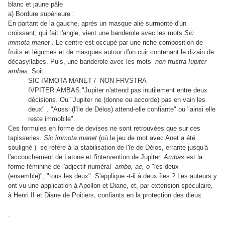
blanc et jaune pâle
a) Bordure supérieure :
En partant de la gauche, après un masque alié surmonté d'un
croissant, qui fait l'angle, vient une banderole avec les mots
Sic
immota manet
. Le centre est occupé par une riche composition de
fruits et légumes et de masques autour d'un cuir contenant le dizain de
décasyllabes. Puis, une banderole avec les mots
non frustra Iupiter
ambas
. Soit :
SIC IMMOTA MANET / NON FRVSTRA
IVPITER AMBAS."Jupiter n'attend pas inutilement entre deux
décisions. Ou "Jupiter ne (donne ou accorde) pas en vain les
deux" . "Aussi (l'île de Délos) attend-elle confiante" ou "ainsi elle
reste immobile".
Ces formules en forme de devises ne sont retrouvées que sur ces
tapisseries.
Sic immota manet
(où le jeu de mot avec Anet a été
souligné ) se réfère à la stabilisation de l'îe de Délos, errante jusqu'à
l'accouchement de Latone et l'intervention de Jupiter.
Ambas
est la
forme féminine de l'adjectif numéral
ambo, ae, o
"les deux
(ensemble)", "tous les deux". S'applique -t-il à deux îles ? Les auteurs y
ont vu une application à Apollon et Diane, et, par extension spéculaire,
à Henri II et Diane de Poitiers, confiants en la protection des dieux.
.