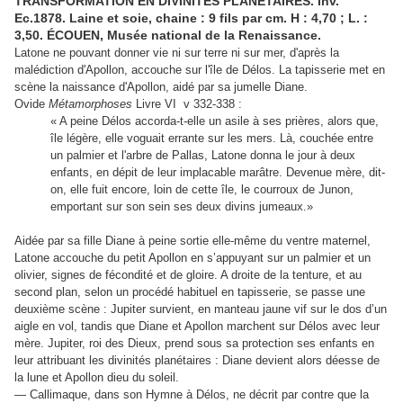
TRANSFORMATION EN DIVINITÉS PLANÉTAIRES. Inv.
Ec.1878. Laine et soie, chaine : 9 fils par cm. H : 4,70 ; L. :
3,50. ÉCOUEN, Musée national de la Renaissance.
Latone ne pouvant donner vie ni sur terre ni sur mer, d'après la
malédiction d'Apollon, accouche sur l'île de Délos. La tapisserie met en
scène la naissance d'Apollon, aidé par sa jumelle Diane.
Ovide
Métamorphoses
Livre VI v 332-338 :
« A peine Délos accorda-t-elle un asile à ses prières, alors que,
île légère, elle voguait errante sur les mers. Là, couchée entre
un palmier et l'arbre de Pallas, Latone donna le jour à deux
enfants, en dépit de leur implacable marâtre. Devenue mère, dit-
on, elle fuit encore, loin de cette île, le courroux de Junon,
emportant sur son sein ses deux divins jumeaux.»
Aidée par sa fille Diane à peine sortie elle-même du ventre maternel,
Latone accouche du petit Apollon en s’appuyant sur un palmier et un
olivier, signes de fécondité et de gloire. A droite de la tenture, et au
second plan, selon un procédé habituel en tapisserie, se passe une
deuxième scène : Jupiter survient, en manteau jaune vif sur le dos d’un
aigle en vol, tandis que Diane et Apollon marchent sur Délos avec leur
mère. Jupiter, roi des Dieux, prend sous sa protection ses enfants en
leur attribuant les divinités planétaires : Diane devient alors déesse de
la lune et Apollon dieu du soleil.
— Callimaque, dans son Hymne à Délos, ne décrit par contre que la