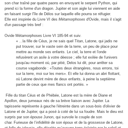
son char traîné par quatre paons en envoyant le serpent Python, qui
prend ici la forme d'un dragon. Jupiter et son aigle lui viennent en aide
en faisant surgir l'île de Délos sur laquelle elle pourra se réfugier.
Elle est inspirée du Livre VI des
Métamorphoses
d'Ovide, mais il s'agit
d'un passage très bref :
Ovide Métamorphoses Livre VI 185-94 et suiv.
« ...la fille de Céus, je ne sais quel Titan, Latone, qui jadis ne
put trouver, sur le vaste sein de la terre, un peu de place pour
mettre au monde ses enfants. Le ciel, la terre et l'onde
refusèrent un asile à votre déesse ; elle fut exilée de l'univers
jusqu'au moment où, par pitié, Delos lui dit, pour arrêter sa
course vagabonde : «Toutes deux étrangères, nous errons, toi
sur la terre, moi sur les mers». Et elle lui donna un abri flottant,
où Latone devint mère de deux enfants, à peine la septième
partie de ceux que mes flancs ont portés. »
Fille du titan Céus et de Phébée, Latone est la mère de Diane et
Apollon, deux jumeaux nés de sa brève liaison avec Jupiter. La
tapisserie représente à gauche l'étreinte dans un sous-bois d'olivier de
Latone et de Jupiter, qui a posé à coté de lui sa foudre. Mais le dieu est
surpris par son épouse Junon, qui survole le couple de son
char. Furieuse de l’infidélité de son époux et de la grossesse de Latone,
et folle de jalousie, elle décrète qu’aucune terre éclairée par le soleil et