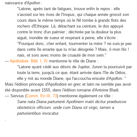
naissance d'Apollon :
"Latone, après tant de fatigues, trouve enfin le repos : elle
s'assied sur les rives de l'Inopus, qui chaque année grossit son
cours dans le même temps où le Nil tombe à grands flots des
rochers d'Ethiopie. Là, détachant sa ceinture, le dos appuyé
contre le tronc d'un palmier ; déchirée par la douleur la plus
aiguë, inondée de sueur et respirant à peine, elle s'écrie :
"Pourquoi donc, cher enfant, tourmenter ta mère ? ne suis-je pas
dans cette île errante que tu m'as désignée ? Mais, ô mon fils !
nais, et sors avec moins de cruauté de mon sein."
—
Apollodore Bibl. I, IV
mentionne le rôle de Diane :
"Latone ayant cédé aux désirs de Jupiter, Junon la poursuivit par
toute la terre, jusqu'à ce que, étant arrivée dans l'île de Délos,
elle y mit au monde Diane, qui l'accoucha ensuite d'Apollon. "
Mais l'édition princeps d'Apollodore en grec et latin ne semble pas avoir
été disponible avant 1555, dans l'édition romaine d'Antoine Bladi.
—
Servius (
Comm. En III, 73
) mentionne également ce rôle :
Sane nata Diana parturienti Apollinem matri dicitur praebuisse
obstetricis officium: unde cum Diana sit virgo, tamen a
parturientibus invocatur.
.