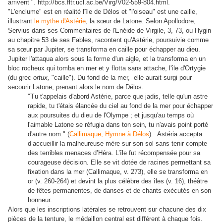
arrivent ". http://bcs.fltr.ucl.ac.be/Virg/V02-559-804.html.
"L'enclume" est en réalité l'île de Délos et "l'oiseau" est une caille,
illustrant
le mythe d'Astérie
, la sœur de Latone. Selon Apollodore,
Servius dans ses Commentaires de l'Enéide de Virgile, 3, 73, ou Hygin
au chapitre 53 de ses Fables, racontent qu'Astérie, poursuivie comme
sa sœur par Jupiter, se transforma en caille pour échapper au dieu.
Jupiter l'attaqua alors sous la forme d'un aigle, et la transforma en un
bloc rocheux qui tomba en mer et y flotta sans attache, l'île d'Ortygie
(du grec
ortux,
"caille"). Du fond de la mer, elle aurait surgi pour
secourir Latone, prenant alors le nom de Délos.
"T
u t'appelais d'abord Astérie, parce que jadis, telle qu'un astre
rapide, tu t'étais élancée du ciel au fond de la mer pour échapper
aux poursuites du dieu de l'Olympe ; et jusqu'au temps où
l'aimable Latone se réfugia dans ton sein, tu n'avais point porté
d'autre nom." (
Callimaque, Hymne à Délos
).
Astéria accepta
d’accueillir la malheureuse mère sur son sol sans tenir compte
des terribles menaces d’Héra. L’île fut récompensée pour sa
courageuse décision. Elle se vit dotée de racines permettant sa
fixation dans la mer (Callimaque, v. 273), elle se transforma en
or (v. 260-264) et devint la plus célèbre des îles (v. 16), théâtre
de fêtes permanentes, de danses et de chants exécutés en son
hon­neur.
Alors que les inscriptions latérales se retrouvent sur chacune des dix
pièces de la tenture, le médaillon central est différent à chaque fois.