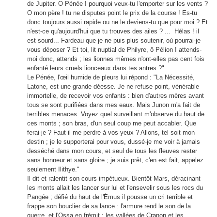
de Jupiter. O Pénée ! pourquoi veux-tu l'emporter sur les vents ?
O mon père ! tu ne disputes point le prix de la course ! Es-tu
donc toujours aussi rapide ou ne le deviens-tu que pour moi ? Et
n'est-ce qu'aujourd'hui que tu trouves des ailes ? ... Hélas ! il
est sourd... Fardeau que je ne puis plus soutenir, où pourrai-je
vous déposer ? Et toi, lit nuptial de Philyre, ô Pélion ! attends-
moi donc, attends ; les lionnes mêmes n'ont-elles pas cent fois
enfanté leurs cruels lionceaux dans tes antres ?"
Le Pénée, l'œil humide de pleurs lui répond : "La Nécessité,
Latone, est une grande déesse. Je ne refuse point, vénérable
immortelle, de recevoir vos enfants : bien d'autres mères avant
tous se sont purifiées dans mes eaux. Mais Junon m'a fait de
terribles menaces. Voyez quel surveillant m'observe du haut de
ces monts ; son bras, d'un seul coup me peut accabler. Que
ferai-je ? Faut-il me perdre à vos yeux ? Allons, tel soit mon
destin ; je le supporterai pour vous, dussé-je me voir à jamais
desséché dans mon cours, et seul de tous les fleuves rester
sans honneur et sans gloire ; je suis prêt, c'en est fait, appelez
seulement Ilithye."
Il dit et ralentit son cours impétueux. Bientôt Mars, déracinant
les monts allait les lancer sur lui et l'ensevelir sous les rocs du
Pangée ; défié du haut de l'Émus il pousse un cri terrible et
frappe son bouclier de sa lance : l'armure rend le son de la
guerre, et l'Ossa en frémit ; les vallées de Cranon et les