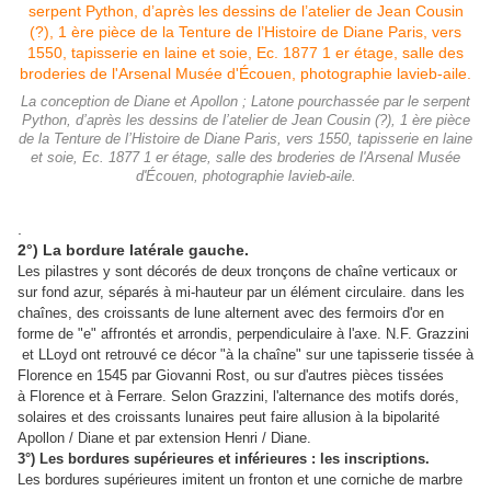
La conception de Diane et Apollon ; Latone pourchassée par le serpent
Python, d’après les dessins de l’atelier de Jean Cousin (?), 1 ère pièce
de la Tenture de l’Histoire de Diane Paris, vers 1550, tapisserie en laine
et soie, Ec. 1877 1 er étage, salle des broderies de l'Arsenal Musée
d'Écouen, photographie lavieb-aile.
.
2°) La bordure latérale gauche.
Les pilastres y sont décorés de deux tronçons de chaîne verticaux or
sur fond azur, séparés à mi-hauteur par un élément circulaire. dans les
chaînes, des croissants de lune alternent avec des fermoirs d'or en
forme de "e" affrontés et arrondis, perpendiculaire à l'axe. N.F. Grazzini
et LLoyd ont retrouvé ce décor "à la chaîne" sur une tapisserie tissée à
Florence en 1545 par Giovanni Rost, ou sur d'autres pièces tissées
à Florence et à Ferrare. Selon Grazzini, l'alternance des motifs dorés,
solaires et des croissants lunaires peut faire allusion à la bipolarité
Apollon / Diane et par extension Henri / Diane.
3°) Les bordures supérieures et inférieures : les inscriptions.
Les bordures supérieures imitent un fronton et une corniche de marbre