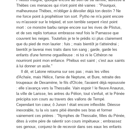
Thèbes ces menaces qui n'ont point été vaines : "Pourquoi,
malheureuse Thèbes, m'obliger à dévoiler déjà ton destin ? Ne
me force point à prophétiser ton sort. Pytho ne m'a point encore
vu m'asseoir sur le trépied, et son terrible serpent n'est point
mort : ce monstre barbu rampe encore sur les rives de Plistus,
et de ses replis tortueux embrasse neuf fois le Parnasse que
couvrent les neiges. Toutefois je te le prédis ici plus clairement
que du pied de mon laurier : fuis ; mais bientôt je t'atteindrai ;
bientôt je laverai mes traits dans ton sang ; garde, garde les
enfants d'une femme orgueilleuse : ni toi ni le Cithéron ne
nourriront point mon enfance. Phébus est saint ; c'est aux saints
à lui donner un asile."
Il dit, et Latone retourna sur ses pas ; mais les villes
d'Achaïe, mais Hélice, l'amie de Neptune, et Bure, retraite des
troupeaux de Dexamène, le fils d'Oïcée, l'avaient déjà repoussée
: elle s'avança vers la Thessalie. Vain espoir ! le fleuve Anaurus,
la ville de Larisse, les antres du Pélion, tout s'enfuit, et le Pénée
précipita son cours au travers des vallons de Tempé.
Cependant ton cœur, ô Junon ! était encore inflexible. Déesse
inexorable, tu la vis sans pitié étendre ses bras et former
vainement ces prières : "Nymphes de Thessalie, filles du Pénée,
dites à votre père de ralentir son cours impétueux ; embrassez
ses genoux, conjurez-le de recevoir dans ses eaux les enfants