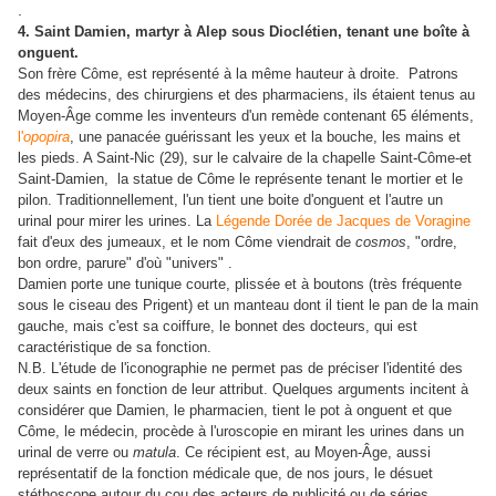
.
4. Saint Damien, martyr à Alep sous Dioclétien, tenant une boîte à
onguent.
Son frère Côme, est représenté à la même hauteur à droite. Patrons
des médecins, des chirurgiens et des pharmaciens, ils étaient tenus au
Moyen-Âge comme les inventeurs d'un remède contenant 65 éléments,
l'
opopira
, une panacée guérissant les yeux et la bouche, les mains et
les pieds. A Saint-Nic (29), sur le calvaire de la chapelle Saint-Côme-et
Saint-Damien, la statue de Côme le représente tenant le mortier et le
pilon. Traditionnellement, l'un tient une boite d'onguent et l'autre un
urinal pour mirer les urines. La
Légende Dorée de Jacques de Voragine
fait d'eux des jumeaux, et le nom Côme viendrait de
cosmos
, "ordre,
bon ordre, parure" d'où "univers" .
Damien porte une tunique courte, plissée et à boutons (très fréquente
sous le ciseau des Prigent) et un manteau dont il tient le pan de la main
gauche, mais c'est sa coiffure, le bonnet des docteurs, qui est
caractéristique de sa fonction.
N.B. L'étude de l'iconographie ne permet pas de préciser l'identité des
deux saints en fonction de leur attribut. Quelques arguments incitent à
considérer que Damien, le pharmacien, tient le pot à onguent et que
Côme, le médecin, procède à l'uroscopie en mirant les urines dans un
urinal de verre ou
matula
. Ce récipient est, au Moyen-Âge, aussi
représentatif de la fonction médicale que, de nos jours, le désuet
stéthoscope autour du cou des acteurs de publicité ou de séries