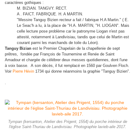
caractères gothiques :
M. BIZIAN. TANGVY. RECT.
A . FAICT. FABRIQUE. H. A MARTIN.
"Messire Tanguy Bizien recteur a fait / fabrique H.A Martin." ( E.
Le Seac'h a lu, à la place de "H.A. MARTIN, "H. LIOGAN". Mais
celle lecture pose problème car le patronyme Liogan n'est pas
attesté, notamment à Landivisiau, tandis que celui de Martin est
courant parmi les marchands de toile du Léon).
Tanguy Bizian
est le Premier Chapelain de la chapellenie de sept
prêtres, fondée par François de Tournemine et Renée de Saint
Amadour et chargée de célébrer deux messes quotidiennes, dont l'une
à voix basse. A son décès, il fut remplacé en 1560 par Goulven Floch.
Voir
Pierre Hévin
1734 qui donne néanmoins la graphie "Tanguy Bizien".
.
Tympan (kersanton, Atelier des Prigent, 1554) du porche intérieur de
l'église Saint-Thuriau de Landivisiau. Photographie lavieb-aile 2017.