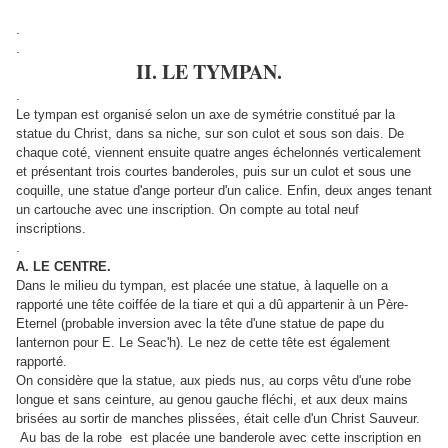
.
.
II. LE TYMPAN.
.
Le tympan est organisé selon un axe de symétrie constitué par la
statue du Christ, dans sa niche, sur son culot et sous son dais. De
chaque coté, viennent ensuite quatre anges échelonnés verticalement
et présentant trois courtes banderoles, puis sur un culot et sous une
coquille, une statue d'ange porteur d'un calice. Enfin, deux anges tenant
un cartouche avec une inscription. On compte au total neuf
inscriptions.
.
A. LE CENTRE.
Dans le milieu du tympan, est placée une statue, à laquelle on a
rapporté une tête coiffée de la tiare et qui a dû appartenir à un Père-
Eternel (probable inversion avec la tête d'une statue de pape du
lanternon pour E. Le Seac'h). Le nez de cette tête est également
rapporté.
On considère que la statue, aux pieds nus, au corps vêtu d'une robe
longue et sans ceinture, au genou gauche fléchi, et aux deux mains
brisées au sortir de manches plissées, était celle d'un Christ Sauveur.
Au bas de la robe est placée une banderole avec cette inscription en