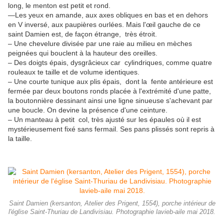
long, le menton est petit et rond.
—Les yeux en amande, aux axes obliques en bas et en dehors
en V inversé, aux paupières ourlées. Mais l'œil gauche de ce
saint Damien est, de façon étrange, très étroit.
– Une chevelure divisée par une raie au milieu en mèches
peignées qui bouclent à la hauteur des oreilles.
– Des doigts épais, dysgrâcieux car cylindriques, comme quatre
rouleaux te taille et de volume identiques.
– Une courte tunique aux plis épais, dont la fente antérieure est
fermée par deux boutons ronds placée à l'extrémité d'une patte,
la boutonnière dessinant ainsi une ligne sinueuse s'achevant par
une boucle. On devine la présence d'une ceinture.
– Un manteau à petit col, très ajusté sur les épaules où il est
mystérieusement fixé sans fermail. Ses pans plissés sont repris à
la taille.
Saint Damien (kersanton, Atelier des Prigent, 1554), porche intérieur de
l'église Saint-Thuriau de Landivisiau. Photographie lavieb-aile mai 2018.