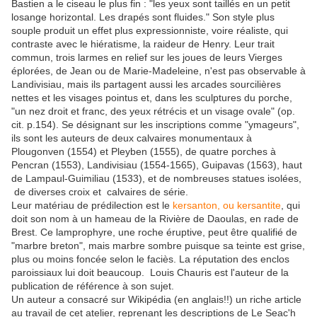
Bastien a le ciseau le plus fin : "les yeux sont taillés en un petit
losange horizontal. Les drapés sont fluides." Son style plus
souple produit un effet plus expressionniste, voire réaliste, qui
contraste avec le hiératisme, la raideur de Henry. Leur trait
commun, trois larmes en relief sur les joues de leurs Vierges
éplorées, de Jean ou de Marie-Madeleine, n'est pas observable à
Landivisiau, mais ils partagent aussi les arcades sourcilières
nettes et les visages pointus et, dans les sculptures du porche,
"un nez droit et franc, des yeux rétrécis et un visage ovale" (op.
cit. p.154). Se désignant sur les inscriptions comme "ymageurs",
ils sont les auteurs de deux calvaires monumentaux à
Plougonven (1554) et Pleyben (1555), de quatre porches à
Pencran (1553), Landivisiau (1554-1565), Guipavas (1563), haut
de Lampaul-Guimiliau (1533), et de nombreuses statues isolées,
de diverses croix et calvaires de série.
Leur matériau de prédilection est le
kersanton, ou kersantite
, qui
doit son nom à un hameau de la Rivière de Daoulas, en rade de
Brest. Ce lamprophyre, une roche éruptive, peut être qualifié de
"marbre breton", mais marbre sombre puisque sa teinte est grise,
plus ou moins foncée selon le faciès. La réputation des enclos
paroissiaux lui doit beaucoup. Louis Chauris est l'auteur de la
publication de référence à son sujet.
Un auteur a consacré sur Wikipédia (en anglais!!) un riche article
au travail de cet atelier, reprenant les descriptions de Le Seac'h