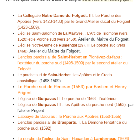
La Collégiale
Notre-Dame du Folgoët.
III. Le Porche des
Apôtres (vers 1423-1433) par le Grand Atelier ducal du Folgoët
(1423-1509).
L'église Saint-Salomon de
La Martyre
. I. L'Arc de Triomphe (vers
Atelier du Maître du Folgoët.
1520) et le Porche sud (vers 1450).
L'église Notre-Dame de
Rumengol
(29). III. Le porche sud (vers
Atelier du Maître du Folgoët.
1468).
L'enclos paroissial de
Saint-Herbot
en Plonévez-du-faou :
l'extérieur du porche sud (1498-1509) par le second atelier du
Folgoët.
Le porche sud de
Saint-Herbot
: les Apôtres et le Credo
(1498-1509).
apostolique.
Le Porche sud de Pencran (1553) par Bastien et Henry
Prigent.
L'église de
Guipavas
II. Le porche de 1563 : l'extérieur.
L'église de
Guipavas
III : les Apôtres du porche nord (1563).
par
l'atelier Prigent
L'abbaye de Daoulas : le Porche aux Apôtres (1560-1566)
L'enclos paroissial de
Brasparts
. I. La Démone tentatrice du
porche sud. (1592)
Le porche de l'église de Saint-Houardon à
Landerneau
(1604).