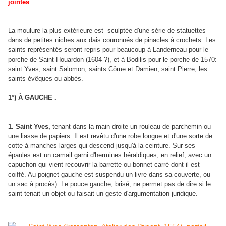
jointes
La moulure la plus extérieure est sculptée d'une série de statuettes
dans de petites niches aux dais couronnés de pinacles à crochets. Les
saints représentés seront repris pour beaucoup à Landerneau pour le
porche de Saint-Houardon (1604 ?), et à Bodilis pour le porche de 1570:
saint Yves, saint Salomon, saints Côme et Damien, saint Pierre, les
saints évêques ou abbés.
.
1°) À GAUCHE .
.
1. Saint Yves,
tenant dans la main droite un rouleau de parchemin ou
une liasse de papiers. Il est revêtu d'une robe longue et d'une sorte de
cotte à manches larges qui descend jusqu'à la ceinture. Sur ses
épaules est un camail garni d'hermines héraldiques, en relief, avec un
capuchon qui vient recouvrir la barrette ou bonnet carré dont il est
coiffé. Au poignet gauche est suspendu un livre dans sa couverte, ou
un sac à procès). Le pouce gauche, brisé, ne permet pas de dire si le
saint tenait un objet ou faisait un geste d'argumentation juridique.
.