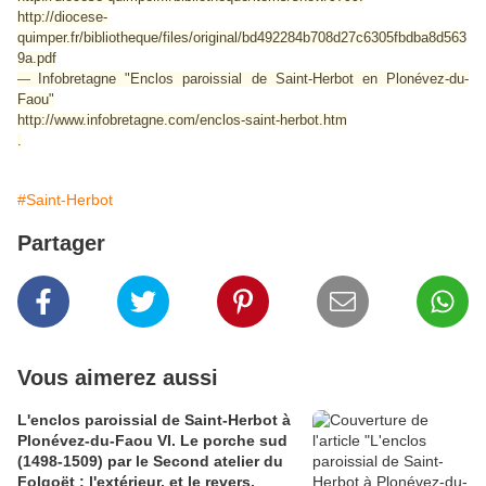
http://diocese-
quimper.fr/bibliotheque/files/original/bd492284b708d27c6305fbdba8d563
9a.pdf
Infobretagne "Enclos paroissial de Saint-Herbot en Plonévez-du-
—
Faou"
http://www.infobretagne.com/enclos-saint-herbot.htm
.
#Saint-Herbot
Partager
Vous aimerez aussi
L'enclos paroissial de Saint-Herbot à
Plonévez-du-Faou VI. Le porche sud
(1498-1509) par le Second atelier du
Folgoët : l'extérieur, et le revers.