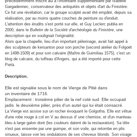
précédemment inscrit au
à l'inventaire supplémentaire par
Isabelle
Gargadennec, conservateur des antiquités et objets d'art du Finistère.
Ce fut une révélation, car le groupe sculpté avait été empâté, depuis sa
réalisation, par au moins quatre couches de peinture ou d'enduit.
L'attention des érudits s'est porté sur elle, et Guy Leclerc publia en
2000, dans le
Bulletin de la Société d'archéologie du Finistère
, une
description qui en soulignait l'originalité.
Alors que la chapelle, lieu d'un important pèlerinage, avait fait appel à
des sculpteurs de kersanton pour son porche (second atelier du Folgoët
en 1498-1509) et pour son calvaire (Maître de Guimiliau 1575), c'est un
blog de calcaire, du tuffeau d'Angers, qui a été importé pour cette
Pietà.
.
Description.
Elle est signalée sous le nom de Vierge de Pitié dans
un inventaire de 1716.
Emplacement : troisième pilier de la nef coté sud. Elle occupait
jadis le deuxième pilier, près d'un autel qui lui était consacré.
La Vierge est assise sur un rocher évoquant le Golgotha. Elle est vêtue
d'une robe rouge à col en V au dessus d' une chemise, et d'un manteau
bleu à large galon doré (les couleurs datent de la restauration). Sa tête
n'est pas enserrée par une guimpe, et son voile, qui retombe en plis
sinueux, laisse voir les ondulations de ses cheveux blonds. Son visage