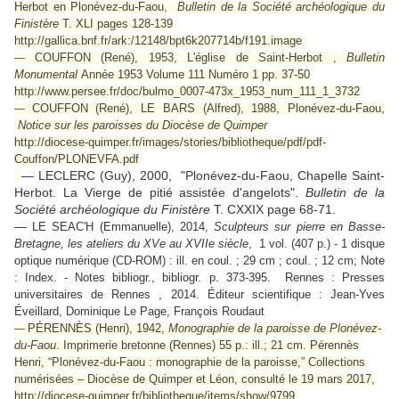
Herbot en Plonévez-du-Faou,
Bulletin de la Société archéologique du
Finistère
T. XLI pages 128-139
http://gallica.bnf.fr/ark:/12148/bpt6k207714b/f191.image
COUFFON (René), 1953, L'église de Saint-Herbot ,
Bulletin
—
Monumental
Année 1953 Volume 111 Numéro 1 pp. 37-50
http://www.persee.fr/doc/bulmo_0007-473x_1953_num_111_1_3732
COUFFON (René), LE BARS (Alfred), 1988, Plonévez-du-Faou,
—
Notice sur les paroisses du Diocèse de Quimper
http://diocese-quimper.fr/images/stories/bibliotheque/pdf/pdf-
Couffon/PLONEVFA.pdf
— LECLERC (Guy), 2000, "Plonévez-du-Faou, Chapelle Saint-
Herbot. La Vierge de pitié assistée d'angelots".
Bulletin de la
Société archéologique du Finistère
T. CXXIX page 68-71.
—
LE SEAC'H (Emmanuelle), 2014,
Sculpteurs sur pierre en Basse-
Bretagne,
les ateliers du XVe au XVIIe siècle
, 1 vol. (407 p.) - 1 disque
optique numérique (CD-ROM) : ill. en coul. ; 29 cm ; coul. ; 12 cm; Note
: Index. - Notes bibliogr., bibliogr. p. 373-395. Rennes : Presses
universitaires de Rennes , 2014. Éditeur scientifique : Jean-Yves
Éveillard, Dominique Le Page, François Roudaut
PÉRENNÈS (Henri), 1942,
Monographie de la paroisse de Plonévez-
—
du-Faou
. Imprimerie bretonne (Rennes) 55 p.: ill.; 21 cm. Pérennès
Henri, “Plonévez-du-Faou : monographie de la paroisse,” Collections
numérisées – Diocèse de Quimper et Léon, consulté le 19 mars 2017,
http://diocese-quimper.fr/bibliotheque/items/show/9799.