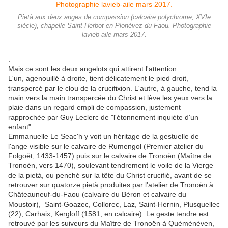
Pietà aux deux anges de compassion (calcaire polychrome, XVIe
siècle), chapelle Saint-Herbot en Plonévez-du-Faou. Photographie
lavieb-aile mars 2017.
.
Mais ce sont les deux angelots qui attirent l'attention.
L'un, agenouillé à droite, tient délicatement le pied droit,
transpercé par le clou de la crucifixion. L'autre, à gauche, tend la
main vers la main transpercée du Christ et lève les yeux vers la
plaie dans un regard empli de compassion, justement
rapprochée par Guy Leclerc de "l'étonnement inquiète d'un
enfant".
Emmanuelle Le Seac'h y voit un héritage de la gestuelle de
l'ange visible sur le calvaire de Rumengol (Premier atelier du
Folgoët, 1433-1457) puis sur le calvaire de Tronoën (Maître de
Tronoën, vers 1470), soulevant tendrement le voile de la Vierge
de la pietà, ou penché sur la tête du Christ crucifié, avant de se
retrouver sur quatorze pietà produites par l'atelier de Tronoën à
Châteauneuf-du-Faou (calvaire du Béron et calvaire du
Moustoir), Saint-Goazec, Collorec, Laz, Saint-Hernin, Plusquellec
(22), Carhaix, Kergloff (1581, en calcaire). Le geste tendre est
retrouvé par les suiveurs du Maître de Tronoën à Quéménéven,