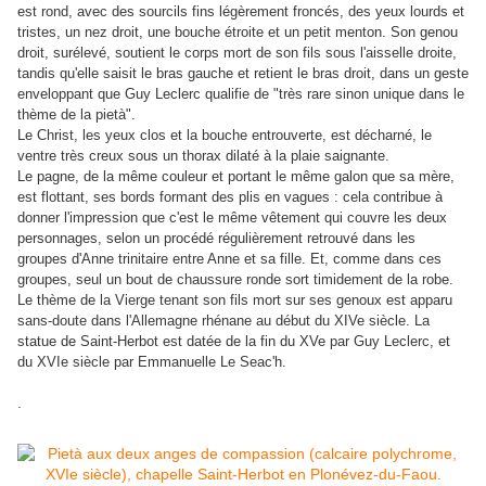
est rond, avec des sourcils fins légèrement froncés, des yeux lourds et
tristes, un nez droit, une bouche étroite et un petit menton. Son genou
droit, surélevé, soutient le corps mort de son fils sous l'aisselle droite,
tandis qu'elle saisit le bras gauche et retient le bras droit, dans un geste
enveloppant que Guy Leclerc qualifie de "très rare sinon unique dans le
thème de la pietà".
Le Christ, les yeux clos et la bouche entrouverte, est décharné, le
ventre très creux sous un thorax dilaté à la plaie saignante.
Le pagne, de la même couleur et portant le même galon que sa mère,
est flottant, ses bords formant des plis en vagues : cela contribue à
donner l'impression que c'est le même vêtement qui couvre les deux
personnages, selon un procédé régulièrement retrouvé dans les
groupes d'Anne trinitaire entre Anne et sa fille. Et, comme dans ces
groupes, seul un bout de chaussure ronde sort timidement de la robe.
Le thème de la Vierge tenant son fils mort sur ses genoux est apparu
sans-doute dans l'Allemagne rhénane au début du XIVe siècle. La
statue de Saint-Herbot est datée de la fin du XVe par Guy Leclerc, et
du XVIe siècle par Emmanuelle Le Seac'h.
.