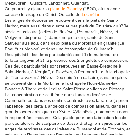
Mezaudren, Guiscriff, Langonnet, Guengat.
On pourrait y ajouter la
pietà de Ploudiry
(1520), où un ange
caresse le visage du Christ. Ou celle de
Locmélar
.
Les anges de douceur se retrouvent dans la pietà de Saint-
Herbot, mais aussi dans quatre autres pietà du Finistère du XVIe
siècle en calcaire (celles de Plozévet, Penmarc'h, Névez, et
Melgven –disparue– ), dans une pietà en granite de Saint-
Sauveur au Faou, dans deux pietà du Morbihan en granite (Le
Faouët et Meslan) et dans une Assomption de Quimerc'h.
Récapitulatif : les deux particularités sont 1) le matériau, du
tuffeau angevin et 2) la présence des 2 angelots de compassion.
Ces deux particularités sont retrouvées en Basse-Bretagne à
Saint-Herbot, à Kergloff, à Plozévet, à Penmarc'h, et à la chapelle
de Trémorvézen à Névez. Deux pietà en calcaire, sans angelots
se trouvent dans le Morbihan à la chapelle Notre-Dame-la-
Blanche à Theix, et de l'église Saint-Pierre-es-liens de Plescop.
La concentration de ce thème dans l'ancien diocèse de
Cornouaille ou dans ses confins contraste avec la rareté (a priori,
l'absence) des pietà à angelots de compassion ailleurs, dans les
grands foyers artistiques du XVe et XVIe siècle, notamment dans
la région rhéno-mosane. Cela plaide pour une fabrication locale
par des ateliers de sculpture de Basse-Bretagne inspirés par les
anges de tendresse des calvaires de Rumengol et de Tronoën, et
cela écarte l'hypothèse de l'importation d'œuvres déjà sculptés