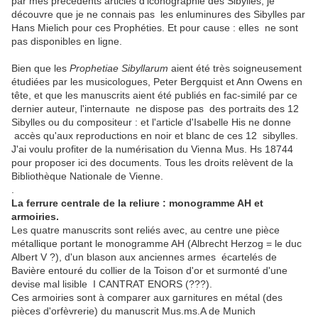
par mes précédents articles d'iconographie des Sibylles, je
découvre que je ne connais pas les enluminures des Sibylles par
Hans Mielich pour ces Prophéties. Et pour cause : elles ne sont
pas disponibles en ligne.
Bien que les
Prophetiae Sibyllarum
aient été très soigneusement
étudiées par les musicologues, Peter Bergquist et Ann Owens en
tête, et que les manuscrits aient été publiés en fac-similé par ce
dernier auteur, l'internaute ne dispose pas des portraits des 12
Sibylles ou du compositeur : et l'article d'Isabelle His ne donne
accès qu'aux reproductions en noir et blanc de ces 12 sibylles.
J'ai voulu profiter de la numérisation du Vienna Mus. Hs 18744
pour proposer ici des documents. Tous les droits relèvent de la
Bibliothèque Nationale de Vienne.
.
La ferrure centrale de la reliure : monogramme AH et
armoiries.
Les quatre manuscrits sont reliés avec, au centre une pièce
métallique portant le monogramme AH (Albrecht Herzog = le duc
Albert V ?), d'un blason aux anciennes armes écartelés de
Bavière entouré du collier de la Toison d'or et surmonté d'une
devise mal lisible I CANTRAT ENORS (???).
Ces armoiries sont à comparer aux garnitures en métal (des
pièces d'orfèvrerie) du manuscrit Mus.ms.A de Munich