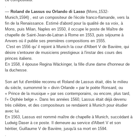
.
—
Roland de Lassus ou Orlando di Lasso
(Mons,1532-
Munich,1594) , est un compositeur de l'école franco-flamande, vers la
fin de la Renaissance. Estimé d'abord pour la qualité de sa voix, à
Mons, puis Milan, Naples en 1550, il occupe le poste de Maître de
chapelle de Saint-Jean-de-Latran à Rome en 1553, puis séjourne à
Anvers où il publie ses premières compositions en 1555.
C'est en 1556 qu' il rejoint à Munich la cour d'Albert V de Bavière, qui
désire s'entourer de musiciens prestigieux à l'instar des cours des
princes italiens.
En 1558, il épouse Regina Wäckinger, la fille d'une dame d'honneur de
la duchesse.
Son art fut d'emblée reconnu et Roland de Lassus était, dès le milieu
du siècle, surnommé le « divin Orlande » par le poète Ronsard, ou
« Prince de la musique » par ses contemporains, ou encore, plus tard,
l'« Orphée belge ». Dans les années 1560, Lassus était déjà devenu
très célèbre, et des compositeurs se rendaient à Munich pour étudier
avec lui.
En 1563, Lassus est nommé maître de chapelle à Munich, succédant à
Ludwig Daser à ce poste. Il demeure au service d'Albert V et son
héritier, Guillaume V de Bavière, jusqu'à sa mort en 1594.
.