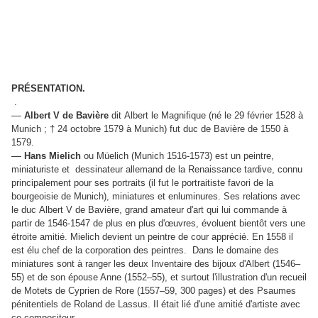
PRÉSENTATION.
.
—
Albert V de Bavière
dit Albert le Magnifique (né le 29 février 1528 à
Munich ; † 24 octobre 1579 à Munich) fut duc de Bavière de 1550 à
1579.
—
Hans Mielich
ou Müelich (Munich 1516-1573) est un peintre,
miniaturiste et dessinateur allemand de la Renaissance tardive, connu
principalement pour ses portraits (il fut le portraitiste favori de la
bourgeoisie de Munich), miniatures et enluminures. Ses relations avec
le duc Albert V de Bavière, grand amateur d'art qui lui commande à
partir de 1546-1547 de plus en plus d'œuvres, évoluent bientôt vers une
étroite amitié. Mielich devient un peintre de cour apprécié. En 1558 il
est élu chef de la corporation des peintres. Dans le domaine des
miniatures sont à ranger les deux Inventaire des bijoux d'Albert (1546–
55) et de son épouse Anne (1552–55), et surtout l'illustration d'un recueil
de Motets de Cyprien de Rore (1557–59, 300 pages) et des Psaumes
pénitentiels de Roland de Lassus. Il était lié d'une amitié d'artiste avec
ce compositeur.