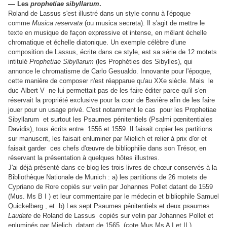
—
Les
prophetiae sibyllarum
.
Roland de Lassus s'est illustré dans un style connu à l'époque
comme
Musica reservata
(ou musica secreta). Il s'agit de mettre le
texte en musique de façon expressive et intense, en mêlant échelle
chromatique et échelle diatonique. Un exemple célèbre d'une
composition de Lassus, écrite dans ce style, est sa série de 12 motets
intitulé
Prophetiae Sibyllarum
(les Prophéties des Sibylles), qui
annonce le chromatisme de Carlo Gesualdo. Innovante pour l'époque,
cette manière de composer n'est réapparue qu'au XXe siècle. Mais le
duc Albert V ne lui permettait pas de les faire éditer parce qu'il s'en
réservait la propriété exclusive pour la cour de Bavière afin de les faire
jouer pour un usage privé. C'est notamment le cas pour les Prophetiae
Sibyllarum et surtout les Psaumes pénitentiels (Psalmi pœnitentiales
Davidis), tous écrits entre 1556 et 1559. Il faisait copier les partitions
sur manuscrit, les faisait enluminer par Mielich et relier à prix d'or et
faisait garder ces chefs d'œuvre de bibliophilie dans son Trésor, en
réservant la présentation à quelques hôtes illustres.
J'ai déjà présenté dans ce blog les trois livres de chœur conservés à la
Bibliothèque Nationale de Munich : a) les partitions de 26 motets de
Cypriano de Rore copiés sur velin par Johannes Pollet datant de 1559
(Mus. Ms B I ) et leur commentaire par le médecin et bibliophile Samuel
Quickelberg , et b) Les sept Psaumes pénitentiels et deux psaumes
Laudate
de Roland de Lassus copiés sur velin par Johannes Pollet et
enluminés par Mielich datant de 1565 (cote Mus.Ms A I et II ).