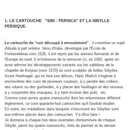
1. LE CARTOUCHE "SIBI : PERSICA" ET LA SIBYLLE
PERSIQUE.
.
Le cartouche de "cuir découpé à enroulement"
: il constitue un sujet
d'étude à part entière. Venu d'Italie, développé par l'École de
Fontainebleau vers 1526, il est repris par les artistes flamands et de
l'Europe du nord. Il m'intéresse de le retrouver ici, en 1560, après en
avoir admirer les développements savants sur les sablières de la
chapelle de Kerjean (vers 1570) où sont sculptés de belles Sibylles.
Avant Hoefnagel, qui en fera ses délices, Hans Mielich s'ingénie à
enchevêtrer des cuirs de plusieurs couleurs, à y pendre des colliers,
des rubans ou des guirlandes, à y placer des feuillages et des oiseaux,
à y suspendre des masques, à y faire évoluer des putti, etc.
Comme nous avons quatre manuscrits dont les enluminures diffèrent
légèrement, ce sont quarante-huit cartouches qu'il faudrait étudier.
En outre, les médaillons dans lesquels s'inscrivent les Sibylles sont
eux-mêmes placés dans des cartouches. Y'a d'koi faire !
Je donnerai à chaque fois deux exemples d'enluminure de chaque
Sibylle, parmi les quatre manuscrits, tirés du premier et du dernier