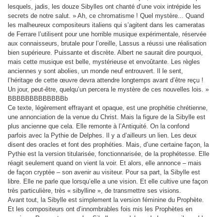
lesquels, jadis, les douze Sibylles ont chanté d’une voix intrépide les
secrets de notre salut. » Ah, ce chromatisme ! Quel mystère... Quand
les malheureux compositeurs italiens qui s’agitent dans les cameratas
de Ferrare l’utilisent pour une horrible musique expérimentale, réservée
aux connaisseurs, brutale pour l’oreille, Lassus a réussi une réalisation
bien supérieure. Puissante et discrète. Albert ne saurait dire pourquoi,
mais cette musique est belle, mystérieuse et envoûtante. Les règles
anciennes y sont abolies, un monde neuf entrouvert. Il le sent,
l’héritage de cette œuvre devra attendre longtemps avant d’être reçu !
Un jour, peut-être, quelqu’un percera le mystère de ces nouvelles lois. »
BBBBBBBBBBBBBb
Ce texte, légèrement effrayant et opaque, est une prophétie chrétienne,
une annonciation de la venue du Christ. Mais la figure de la Sibylle est
plus ancienne que cela. Elle remonte à l’Antiquité. On la confond
parfois avec la Pythie de Delphes. Il y a d’ailleurs un lien. Les deux
disent des oracles et font des prophéties. Mais, d’une certaine façon, la
Pythie est la version titularisée, fonctionnarisée, de la prophétesse. Elle
réagit seulement quand on vient la voir. Et alors, elle annonce – mais
de façon cryptée – son avenir au visiteur. Pour sa part, la Sibylle est
libre. Elle ne parle que lorsqu’elle a une vision. Et elle cultive une façon
très particulière, très « sibylline », de transmettre ses visions.
Avant tout, la Sibylle est simplement la version féminine du Prophète.
Et les compositeurs ont d’innombrables fois mis les Prophètes en