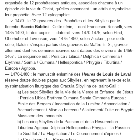
organisée de 12 prophétesses antiques, associées chacune à un
épisode de la vie du Christ, qu'elles annoncent : un attribut symbolise
leur prophétie. Avec 12 xylographies.
—
v. 1470 : le 12 gravures des Prophètes et les Sibylles par le
florentin
Baccio Baldini
. Cette série, – dont Francesco Rosselli, vers
1485-1490, fit des copies – daterait vers 1470-1475, selon Hind,
Oberhuber et Levenson, vers 1475-1480, selon Zucker ; pour cette
série, Baldini s’inspira parfois des gravures du Maître E. S., graveur
allemand dont les dernières œuvres sont datées des environs de 1466-
1467 . La séquence est : Persica / Libica / Delphica / Cimmeria /
Erythrea / Samia / Cumana / Hellespontica / Phrygia / Tiburtina /
Europa / Agrippa.
—
1470-1480 : le manuscrit enluminé des
Heures
de Louis de Laval
réserve douze doubles pages aux Sibylles, en reprenant le texte et la
systématisation liturgique des Oracula Sibyllina de saint-Gall :
a) Les sept Sibylles de la Vie de la Vierge et Enfance de Jésus
: Persica Libica Erythrea Cumana Samia Cimmeria Europa :
Etoile des Bergers / Incarnation de la Lumière / Annonciation /
Accouchement / Mise au berceau / Allaitement/ Fuite en Egypte
Massacre des Innocents
b) Les cinq Sibylles de la Passion et de la Résurrection :
Tiburtina Agrippa Delphica Hellespontica Phrygia : la Passion :
Le Soufflet / La Flagellation / Le Couronnement d'épines /
La Crucifixion / La Résurrection.