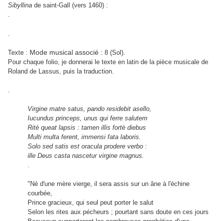
Sibyllina
de saint-Gall (vers 1460) :
.
.
Mode musical associé :
Texte :
8 (Sol).
Pour chaque folio, je donnerai le texte en latin de la pièce musicale de
Roland de Lassus, puis la traduction.
.
Virgine matre satus, pando residebit asello,
Iucundus princeps, unus qui ferre salutem
Ritè queat lapsis : tamen illis fortè diebus
Multi multa ferent, immensi fata laboris.
Solo sed satis est oracula prodere verbo :
ille Deus casta nascetur virgine magnus.
.
"Né d'une mère vierge, il sera assis sur un âne à l'échine
courbée,
Prince gracieux, qui seul peut porter le salut
Selon les rites aux pécheurs ; pourtant sans doute en ces jours