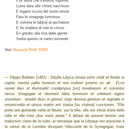
Il di Verra che ll'etterno signiore
Lume dara alle chose naschose
E legami iscora del nostri errore
Fara le sinagoge luminose
E solvera le lab[ra] al pechatore
E fie stadera di tute le chose
En grenbo alla rina delle giente
Sedra questo re santo evivente
Voir
Marjorie Roth 2005.
.
.
— Filippo Barbieri (1481) :
Sibylla Libyca ornata serto viridi et florido in
capite, vestita
pallio honesto et non multum juvenis sic ait : Ecce
veniet dies et illuminabit condempsa
[sic] tenebrarum et solventur
nexus Sinagogae et desinent labia hominum et videbunt regem
viventium ; tenebit illum in gremio virgo domina gentium et regnabit in
miseri
cordia et uterus matris erit statua [ou statera] cunctorum
. "Elle
porte une guirlande verte et fleurie sur la tête, elle est vêtue d'une belle
robe et elle n'est plus toute jeune." A défaut de pouvoir donner une
traduction claire de la suite, je remarque que la Libyque est associée à
la venue de la Lumière dissipant l'obscurité de la Synagogue, mais