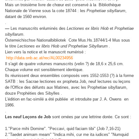
Mais un troisième livre de chœur est conservé à la Bibliothèque
Nationale de Vienne sous la cote 18744 : les
Prophetiae sibyllarum
,
datant de 1560 environ.
.
—
Les manuscrits enluminés des
Lectiones ex libris Hiob
et
Prophetiae
sibyllarum
.
Österreichischse Nationalbibliotek Cote Mus.Hs.18744/1-4 Mus sous
le titre
Lectiones ex libris Hiob und Prophetiae Sibyllarum .
Lien vers la notice et le manuscrit numérisé :
http://data.onb.ac.at/rec/AL00234956
Il s'agit de quatre volumes manuscrits (velin ?) de 18,6 x 25,6 cm.
Chaque volume est sensiblement identique.
Ils réunissent deux ensembles composés vers 1552-1553 (?) à la forme
SATB : les Sacrae lectiones ex propheta Job, neuf lectures ou leçons
de l'Office des défunts aux Matines, avec les Prophetiae sibyllarum,
douze Prophéties des Sibylles .
L’édition en fac-similé a été publiée et introduite par J. A. Owens en
1986.
.
Les neuf Leçons de Job
sont ornées par une lettrine dorée. Ce sont :
1."Parce mihi Domine". "Peccavi, quid faciam tibi" (Job 7,16-21)
2."Taedet animam meam" "Indica mihi, cur me ita iudices" "Numquid