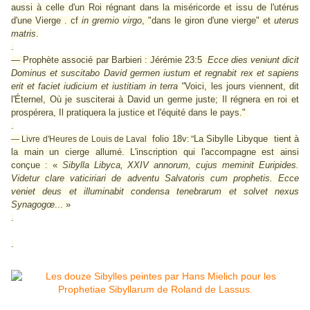
aussi à celle d'un Roi régnant dans la miséricorde et issu de l'utérus
d'une Vierge . cf
in gremio virgo
, "dans le giron d'une vierge" et
uterus
matris
.
.
— Prophète associé par Barbieri : Jérémie 23:5
Ecce dies veniunt dicit
Dominus
et suscitabo David germen iustum et regnabit rex et sapiens
erit et faciet iudicium et iustitiam in terra "
Voici, les jours viennent, dit
l'Éternel, Où je susciterai à David un germe juste; Il régnera en roi et
prospérera, Il pratiquera la justice et l'équité dans le pays."
.
folio
18v
La Sibylle Libyque tient à
— Livre d'Heures de Louis de Laval
: "
la main un cierge allumé. L'inscription qui l'accompagne est ainsi
conçue : «
Sibylla Libyca, XXIV annorum, cujus meminit Euripides.
Videtur clare vaticiriari de adventu Salvatoris cum prophetis. Ecce
veniet deus et illuminabit condensa tenebrarum et solvet nexus
Synagogœ
... »
.
.