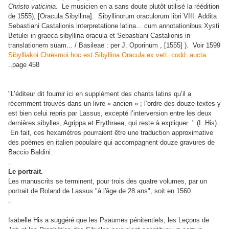
Christo vaticinia
. Le musicien en a sans doute plutôt utilisé la réédition
de 1555), [Oracula Sibyllina]. Sibyllinorum oraculorum libri VIII. Addita
Sebastiani Castalionis interpretatione latina... cum annotationibus Xysti
Betulei in graeca sibyllina oracula et Sebastiani Castalionis in
translationem suam... / Basileae : per J. Oporinum , [1555] ). Voir 1599
Sibylliakoi Chrēsmoi hoc est Sibyllina Oracula ex vett. codd. aucta
..page 458
"L’éditeur dit fournir ici en supplément des chants latins qu’il a
récemment trouvés dans un livre « ancien » ; l’ordre des douze textes y
est bien celui repris par Lassus, excepté l’interversion entre les deux
dernières sibylles, Agrippa et Erythraea, qui reste à expliquer " (I. His).
En fait, ces hexamètres pourraient être une traduction approximative
des poèmes en italien populaire qui accompagnent douze gravures de
Baccio Baldini.
.
Le portrait.
Les manuscrits se terminent, pour trois des quatre volumes, par un
portrait de Roland de Lassus "à l'âge de 28 ans", soit en 1560.
.
Isabelle His a suggéré que les Psaumes pénitentiels, les Leçons de