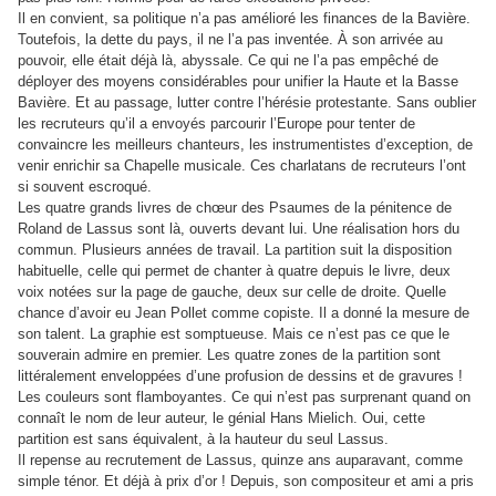
Il en convient, sa politique n’a pas amélioré les finances de la Bavière.
Toutefois, la dette du pays, il ne l’a pas inventée. À son arrivée au
pouvoir, elle était déjà là, abyssale. Ce qui ne l’a pas empêché de
déployer des moyens considérables pour unifier la Haute et la Basse
Bavière. Et au passage, lutter contre l’hérésie protestante. Sans oublier
les recruteurs qu’il a envoyés parcourir l’Europe pour tenter de
convaincre les meilleurs chanteurs, les instrumentistes d’exception, de
venir enrichir sa Chapelle musicale. Ces charlatans de recruteurs l’ont
si souvent escroqué.
Les quatre grands livres de chœur des Psaumes de la pénitence de
Roland de Lassus sont là, ouverts devant lui. Une réalisation hors du
commun. Plusieurs années de travail. La partition suit la disposition
habituelle, celle qui permet de chanter à quatre depuis le livre, deux
voix notées sur la page de gauche, deux sur celle de droite. Quelle
chance d’avoir eu Jean Pollet comme copiste. Il a donné la mesure de
son talent. La graphie est somptueuse. Mais ce n’est pas ce que le
souverain admire en premier. Les quatre zones de la partition sont
littéralement enveloppées d’une profusion de dessins et de gravures !
Les couleurs sont flamboyantes. Ce qui n’est pas surprenant quand on
connaît le nom de leur auteur, le génial Hans Mielich. Oui, cette
partition est sans équivalent, à la hauteur du seul Lassus.
Il repense au recrutement de Lassus, quinze ans auparavant, comme
simple ténor. Et déjà à prix d’or ! Depuis, son compositeur et ami a pris