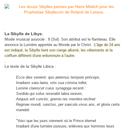
.
La Sibylle de Libye.
Mode musical associé :
8 (Sol). Son attribut est le flambeau. Elle
annonce la Lumière apportée au Monde par le Christ.
:L'âge de 24 ans
est indiqué, la Sibylle tient son cierge allumé, les vêtements et la
coiffure diffèrent d'une enluminure à l'autre.
.
Le texte de la Sibylle Libica :
Ecce dies venient, quo aeternus tempore princeps,
Irradians sata laeta, viris sua crimina tollet,
Lumine clarescet cuius synagoga recenti :
Sordida qui solus reserabit labra reorum,
Aequus erit cunctis, gremio rex membra reclinet
Reginae mundi, sanctus, per saecula vivus.
ans, et gloria certa
manebit.
.
"Voici que les jours viennent où le Prince éternel
Irradiant d'une lumière joyeuse, enlèvera aux hommes leurs