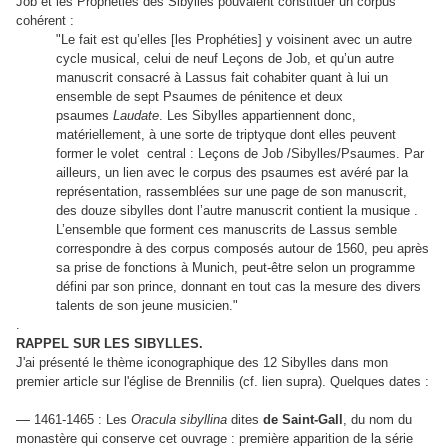
Job et les Prophéties des Sibylles pouvaient constituer un corpus
cohérent :
"Le fait est qu’elles [les Prophéties] y voisinent avec un autre
cycle musical, celui de neuf Leçons de Job, et qu’un autre
manuscrit consacré à Lassus fait cohabiter quant à lui un
ensemble de sept Psaumes de pénitence et deux
psaumes
Laudate
. Les Sibylles appartiennent donc,
matériellement, à une sorte de triptyque dont elles peuvent
former le volet central : Leçons de Job /Sibylles/Psaumes. Par
ailleurs, un lien avec le corpus des psaumes est avéré par la
représentation, rassemblées sur une page de son manuscrit,
des douze sibylles dont l’autre manuscrit contient la musique .
L’ensemble que forment ces manuscrits de Lassus semble
correspondre à des corpus composés autour de 1560, peu après
sa prise de fonctions à Munich, peut-être selon un programme
défini par son prince, donnant en tout cas la mesure des divers
talents de son jeune musicien."
.
RAPPEL SUR LES SIBYLLES.
J'ai présenté le thème iconographique des 12 Sibylles dans mon
premier article sur l'église de Brennilis (cf. lien supra). Quelques dates :
—
1461-1465 : Les
Oracula sibyllina
dites
de Saint-Gall
, du nom du
monastère qui conserve cet ouvrage : première apparition de la série