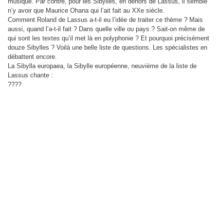
musique. Par contre, pour les Sibylles, en dehors de Lassus, il semble
n’y avoir que Maurice Ohana qui l’ait fait au XXe siècle.
Comment Roland de Lassus a-t-il eu l’idée de traiter ce thème ? Mais
aussi, quand l’a-t-il fait ? Dans quelle ville ou pays ? Sait-on même de
qui sont les textes qu’il met là en polyphonie ? Et pourquoi précisément
douze Sibylles ? Voilà une belle liste de questions. Les spécialistes en
débattent encore.
La Sibylla europaea, la Sibylle européenne, neuvième de la liste de
Lassus chante :
????