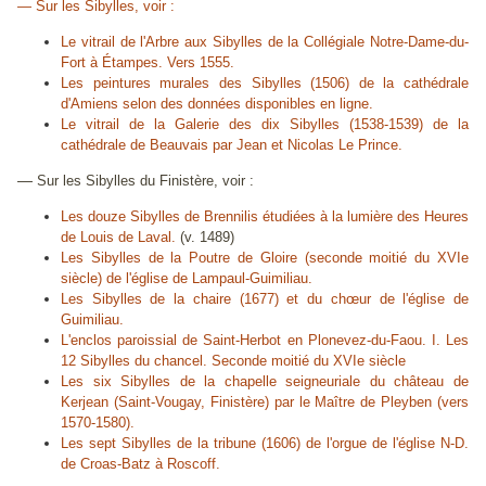
— Sur les Sibylles, voir :
Le vitrail de l'Arbre aux Sibylles de la Collégiale Notre-Dame-du-
Fort à Étampes. Vers 1555.
Les peintures murales des Sibylles (1506) de la cathédrale
d'Amiens selon des données disponibles en ligne.
Le vitrail de la Galerie des dix Sibylles (1538-1539) de la
cathédrale de Beauvais par Jean et Nicolas Le Prince.
—
Sur les Sibylles du Finistère, voir :
Les douze Sibylles de Brennilis étudiées à la lumière des Heures
de Louis de Laval.
(v. 1489)
Les Sibylles de la Poutre de Gloire (seconde moitié du XVIe
siècle) de l'église de Lampaul-Guimiliau.
Les Sibylles de la chaire (1677) et du chœur de l'église de
Guimiliau.
L'enclos paroissial de Saint-Herbot en Plonevez-du-Faou. I. Les
12 Sibylles du chancel. Seconde moitié du XVIe siècle
Les six Sibylles de la chapelle seigneuriale du château de
Kerjean (Saint-Vougay, Finistère) par le Maître de Pleyben (vers
1570-1580).
Les sept Sibylles de la tribune (1606) de l'orgue de l'église N-D.
de Croas-Batz à Roscoff.