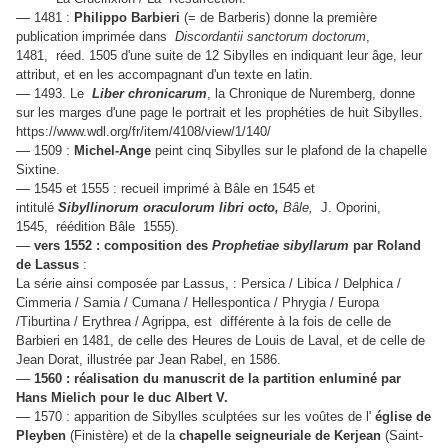
—
1481 :
Philippo Barbieri
(= de Barberis) donne la première
publication imprimée dans
Discordantii sanctorum doctorum
,
1481, réed. 1505 d'une suite de 12 Sibylles en indiquant leur âge, leur
attribut, et en les accompagnant d'un texte en latin.
—
1493. Le
Liber chronicarum
, la Chronique de Nuremberg, donne
sur les marges d'une page le portrait et les prophéties de huit Sibylles.
https://www.wdl.org/fr/item/4108/view/1/140/
—
1509 :
Michel-Ange
peint cinq Sibylles sur le plafond de la chapelle
Sixtine.
—
1545 et 1555 : recueil imprimé à Bâle en 1545 et
intitulé
Sibyllinorum oraculorum libri octo,
Bâle,
J. Oporini,
1545, réédition Bâle 1555).
—
vers 1552 : composition des
Prophetiae sibyllarum
par Roland
de Lassus
:
La série ainsi composée par Lassus, : Persica / Libica / Delphica /
Cimmeria / Samia / Cumana / Hellespontica / Phrygia / Europa
/Tiburtina / Erythrea / Agrippa, est différente à la fois de celle de
Barbieri en 1481, de celle des Heures de Louis de Laval, et de celle de
Jean Dorat, illustrée par Jean Rabel, en 1586.
—
1560 : réalisation du manuscrit de la partition enluminé par
Hans Mielich pour le duc Albert V.
—
1570 : apparition de Sibylles sculptées sur les voûtes de l'
église de
Pleyben
(Finistère) et de la
chapelle seigneuriale de Kerjean
(Saint-