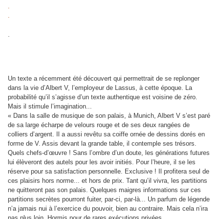
.
.
.
Un texte a récemment été découvert qui permettrait de se replonger
dans la vie d’Albert V, l’employeur de Lassus, à cette époque. La
probabilité qu’il s’agisse d’un texte authentique est voisine de zéro.
Mais il stimule l’imagination...
« Dans la salle de musique de son palais, à Munich, Albert V s’est paré
de sa large écharpe de velours rouge et de ses deux rangées de
colliers d’argent. Il a aussi revêtu sa coiffe ornée de dessins dorés en
forme de V. Assis devant la grande table, il contemple ses trésors.
Quels chefs-d’œuvre ! Sans l’ombre d’un doute, les générations futures
lui élèveront des autels pour les avoir initiés. Pour l’heure, il se les
réserve pour sa satisfaction personnelle. Exclusive ! Il profitera seul de
ces plaisirs hors norme... et hors de prix. Tant qu’il vivra, les partitions
ne quitteront pas son palais. Quelques maigres informations sur ces
partitions secrètes pourront fuiter, par-ci, par-là... Un parfum de légende
n’a jamais nui à l’exercice du pouvoir, bien au contraire. Mais cela n’ira
pas plus loin. Hormis pour de rares exécutions privées.