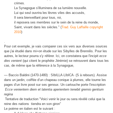
crimes.
La Synagogue s'illuminera de sa lumière nouvelle.
Lui qui seul ouvrira les lèvres viles des accusés,
Il sera bienveillant pour tous, roi,
il reposera ses membres sur le sein de la reine du monde,
Saint, vivant dans les siècles." (
Trad. Guy Laffaille copyright
2010
)
.
Pour cet exemple, je vais comparer ces six vers aux diverses sources
que j'ai étudié dans mi=on étude sur les Sibylles de Brennilis. Pour les
autres, le lecteur pourra s'y référer. Ici, on constatera que l'incipit
ecce
dies venient
(qui citent le prophète Jérémie)
se retrouvent dans tous les
cas, de même que la référence à la Synagogue,
—
Baccio Baldini (1470-1480) : SIbILLA·LIbICA· (S à rebours). Assise
dans un jardin, coiffée d’un chapeau conique à plumes, elle tourne les
pages d’un livre posé sur ses genoux. Un cartouche porte l'inscription
Ecce venientem diem et latentia aperientem tenebit gremio gentium
regina
Tentative de traduction "Voici venir le jour ou sera révélé celui que la
reine des nations tiendra en son giron"
Le poème en italien est le suivant :