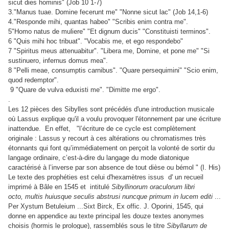
sicut dies hominis" (Job 10 1-7)
3."Manus tuae. Domine fecerunt me" "Nonne sicut lac" (Job 14,1-6)
4."Responde mihi, quantas habeo" "Scribis enim contra me".
5"Homo natus de muliere" "Et dignum ducis" "Constituisti terminos".
6 "Quis mihi hoc tribuat". "Vocabis me, et ego respondebo"
7 "Spiritus meus attenuabitur". "Libera me, Domine, et pone me" "Si
sustinuero, infernus domus mea".
8 "Pelli meae, consumptis carnibus". "Quare persequimini" "Scio enim,
quod redemptor".
9 "Quare de vulva eduxisti me". "Dimitte me ergo".
.
Les 12 pièces des Sibylles
sont précédés d'une introduction musicale
où Lassus explique qu'il a voulu provoquer l'étonnement par une écriture
inattendue. En effet, "l’écriture de ce cycle est complètement
originale : Lassus y recourt à ces altérations ou chromatismes très
étonnants qui font qu’immédiatement on perçoit la volonté de sortir du
langage ordinaire, c’est-à-dire du langage du mode diatonique
caractérisé à l’inverse par son absence de tout dièse ou bémol " (I. His)
Le texte des prophéties est celui d'hexamètres issus d' un recueil
imprimé à Bâle en 1545 et intitulé
Sibyllinorum oraculorum libri
octo, multis huiusque seculis abstrusi nuncque primum in lucem editi
...
Per Xystum Betuleium ...Sixt Birck, Ex offic. J. Oporini, 1545, qui
donne en appendice au texte principal les douze textes anonymes
choisis (hormis le prologue), rassemblés sous le titre
Sibyllarum de