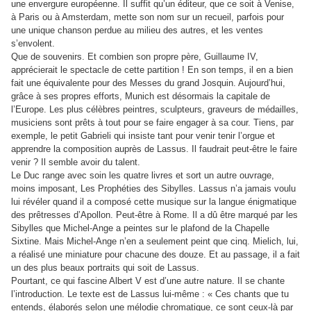
une envergure européenne. Il suffit qu’un éditeur, que ce soit à Venise,
à Paris ou à Amsterdam, mette son nom sur un recueil, parfois pour
une unique chanson perdue au milieu des autres, et les ventes
s’envolent.
Que de souvenirs. Et combien son propre père, Guillaume IV,
apprécierait le spectacle de cette partition ! En son temps, il en a bien
fait une équivalente pour des Messes du grand Josquin. Aujourd’hui,
grâce à ses propres efforts, Munich est désormais la capitale de
l’Europe. Les plus célèbres peintres, sculpteurs, graveurs de médailles,
musiciens sont prêts à tout pour se faire engager à sa cour. Tiens, par
exemple, le petit Gabrieli qui insiste tant pour venir tenir l’orgue et
apprendre la composition auprès de Lassus. Il faudrait peut-être le faire
venir ? Il semble avoir du talent.
Le Duc range avec soin les quatre livres et sort un autre ouvrage,
moins imposant, Les Prophéties des Sibylles. Lassus n’a jamais voulu
lui révéler quand il a composé cette musique sur la langue énigmatique
des prêtresses d’Apollon. Peut-être à Rome. Il a dû être marqué par les
Sibylles que Michel-Ange a peintes sur le plafond de la Chapelle
Sixtine. Mais Michel-Ange n’en a seulement peint que cinq. Mielich, lui,
a réalisé une miniature pour chacune des douze. Et au passage, il a fait
un des plus beaux portraits qui soit de Lassus.
Pourtant, ce qui fascine Albert V est d’une autre nature. Il se chante
l’introduction. Le texte est de Lassus lui-même : « Ces chants que tu
entends, élaborés selon une mélodie chromatique, ce sont ceux-là par