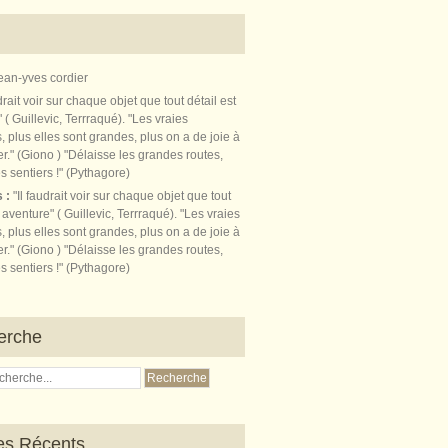
ean-yves cordier
s :
"Il faudrait voir sur chaque objet que tout
t aventure" ( Guillevic, Terrraqué). "Les vraies
, plus elles sont grandes, plus on a de joie à
r." (Giono ) "Délaisse les grandes routes,
s sentiers !" (Pythagore)
erche
les Récents