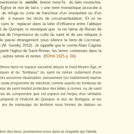
mentionner le
minihi
, breton minic'hi,
du latin
monachia
,
d’Église et non de laïcs » une terre monastique associée à
eu de refuge ou zone de franchise d’un monastère ou d’un
blit
à travers les récits de circumambulation. Et on ne
 sans le replacer dans la lutte d’influence entre l’abbaye
é de Quimper, ni remarquer que la vie latine de Ronan de
état de l’importance du culte du saint et de ses reliques à
elle passe étrangement sous silence la terre de Locronan.
re (M. Gendry 2010). Je rappelle que le comte Alain Cagniar
rlé l'église de Saint-Ronan, les terres contenues dans la
 autres terres et rentes. (
BDHA 1925 p. 66
)
nétrons dans un espace sacralisé depuis le Haut Moyen-Âge, et
liques et du "tombeau" du saint ne relève nullement d'une
rès ancienne ritualisation, pieusement (ou habilement) reprise
on vaste programme de mécénat, comme auprès du tombeau de
elui de saint Herbot protecteur des bêtes à cornes, ou de saint
ussi de comprendre que cet espace est l'enjeu d'un véritable
 Quimperlé et l'évêché de Quimper, le duc de Bretagne, et les
n jeu de marquage du territoire sous formes de statues ou
tron des lieux, promenons-nous dans la chapelle qui l'abrite.