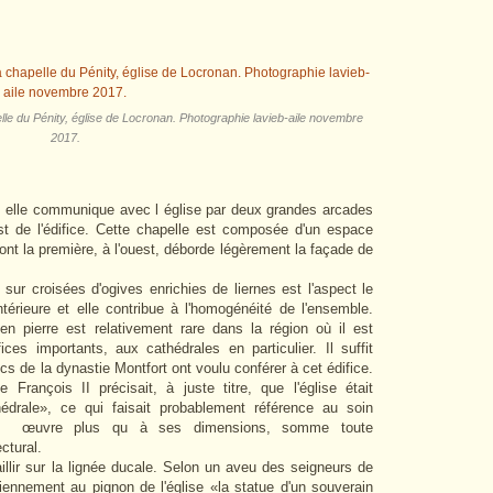
le du Pénity, église de Locronan. Photographie lavieb-aile novembre
2017.
y, elle communique avec l église par deux grandes arcades
st de l'édifice. Cette chapelle est composée d'un espace
dont la première, à l'ouest, déborde légèrement la façade de
 sur croisées d'ogives enrichies de liernes est l'aspect le
ntérieure et elle contribue à l'homogénéité de l'ensemble.
n pierre est relativement rare dans la région où il est
ces importants, aux cathédrales en particulier. Il suffit
ducs de la dynastie Montfort ont voulu conférer à cet édifice.
 François II précisait, à juste titre, que l'église était
édrale», ce qui faisait probablement référence au soin
n
œuvre plus qu à ses dimensions, somme toute
ctural.
aillir sur la lignée ducale. Selon un aveu des seigneurs de
ciennement au pignon de l'église «la statue d'un souverain