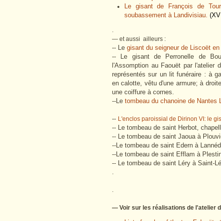
Le gisant de François de Tour
soubassement à Landivisiau.
(XV
.
— et aussi ailleurs :
-- Le
gisant du seigneur de Liscoët en
-- Le gisant de Perronelle de Bout
l'Assomption au Faouët par l'atelier 
représentés sur un lit funéraire : à 
en calotte, vêtu d'une armure; à droit
une coiffure à cornes.
--Le
tombeau du chanoine de Nantes La
--
L'enclos paroissial de Dirinon VI: le g
-- Le tombeau de saint Herbot, chapel
-- Le tombeau de saint Jaoua à Plouvie
--Le tombeau de saint Edern à Lannéd
--Le tombeau de saint Efflam à Plesti
-- Le tombeau de saint Léry à Saint-Lé
.
.
— Voir sur les réalisations de l'atelier