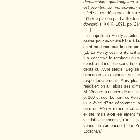
domunculam quadrangulam in f
est pœnitentiae, vel pœniten
siècle et est dépourvue de vale
.
(1) Vie publiée par La Border
du-Nord
, t. XXIX, 1891, pp. 21
[...]
La chapelle du Pénity accolée 
passe pour avoir été bâtie à l
saint ne donne pas le nom br
(1). Le Penity est maintenant une
il a conservé le tombeau du sain
construit dans le second tiers 
début du XVIe siècle. L'église
beaucoup plus grande sur un 
respectueusement. Mais plus t
réédifier; on lui laissa ses dim
M. Waquet a donnée de ces mon
p. 100 et seq. Le nom de Pénity
lui a évité d'être dénommée la 
nom de Pénity remonte au sai
existé, mais a-t-il réellement 
vie latine irlandaise, n'a-t-i
venus en Armorique
). Le Pé
Locronan."