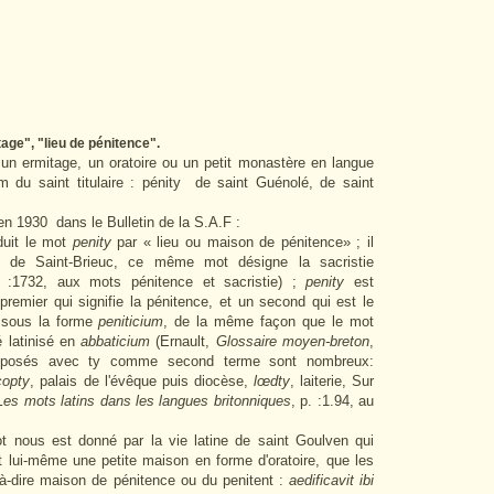
age", "lieu de pénitence".
 un ermitage, un oratoire ou un petit monastère en langue
om du saint titulaire : pénity de saint Guénolé, de saint
 en 1930 dans le Bulletin de la S.A.F :
duit le mot
penity
par « lieu ou maison de pénitence» ; il
e de Saint-Brieuc, ce même mot désigne la sacristie
ue, :1732, aux mots pénitence et sacristie) ;
penity
est
emier qui signifie la pénitence, et un second qui est le
é sous la forme
peniticium
, de la même façon que le mot
é latinisé en
abbaticium
(Ernault,
Glossaire moyen-breton
,
posés avec ty comme second terme sont nombreux:
copty
, palais de l'évêque puis diocèse,
lœdty
, laiterie, Sur
Les mots latins dans les langues britonniques
, p. :1.94, au
 nous est donné par la vie latine de saint Goulven qui
it lui-même une petite maison en forme d'oratoire, que les
à-dire maison de pénitence ou du penitent :
aedificavit ibi