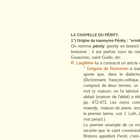
.
.
LA CHAPELLE DU PÉNITY.
1°) Origine du toponyme Pénity : "ermit
On nomme
pénity
(
penity
en breton)
bretonne ; il est parfois suivi du n
Gouesnou, saint Guido, etc..
R. Largillière
lui a consacré un article
"
Grégoire de Rostrenen
a tra
ajoute que, dans le dialect
(Dictionnaire françois-celtiq
composé de deux termes, un pr
mot
ty
maison; on l'a latinis
abbati
(maison de l'abbé) a ét
pp. 472-473. Les noms com
maendy
, maison de pierre,
es
le premier terme, voir J. Loth,
mot penyd.).
Le premier exemple de ce mot
raconte que le saint construis
Bretons appellent
Peniti,
c'est-