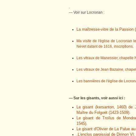
.
— Voir sur Locronan :
La maîtresse-vitre de la Passion 
Ma visite de l'église de Locronan le
Névet datant de 1616, inscriptions.
Les vitraux de Manessier, chapell
Les vitraux de Jean Bazaine, chapel
Les bannières de l'église de Locro
— Sur les gisants, voir aussi ici :
Le gisant (kersanton, 1460) de J
Maître du Folgoët (1423-1509).
Le gisant de Troïlus de Mondr
1545).
Le gisant d'Olivier de La Palue a
.
L'enclos paroissial de Dirinon VI