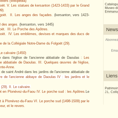
eliers (Wikipédia)
Catalogu
oët. V. Les statues de kersanton (1423-1433) par le Grand
Museo di 
9).
Emmanue
goët. II. Les anges des façades.
(kersanton, vers 1423-
el des anges.
(kersanton, vers 1445)
Newsl
ët. III. Le Porche des Apôtres.
goët. IV. Les emblèmes, devises et marques des ducs de
Abonnez-
ne de la Collégiale Notre-Dame du Folgoët (29).
Emai
 Le calvaire (1450)
e dans l'église de l'ancienne abbatiale de Daoulas :
Les
ne abbatiale de Daoulas. III. Quelques œuvres de l'église,
inte-Anne.
 de saint André dans les jardins de l'ancienne abbatiale de
Liens
re de l'ancienne abbaye de Daoulas IV : les jardins et le
29). II. Le calvaire.
Patrimoi
ot en Plonévez-du-Faou IV. Le porche sud : les Apôtres.
Le
J.L. Coll
ot à Plonévez-du-Faou VI. Le porche sud (1498-1509) par le
eur, et le revers.