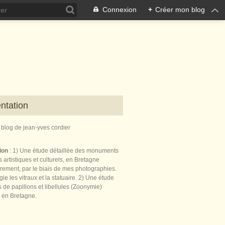
Connexion
+
Créer mon blog
ntation
e blog de jean-yves cordier
tion
: 1) Une étude détaillée des monuments
 artistiques et culturels, en Bretagne
èrement, par le biais de mes photographies.
égie les vitraux et la statuaire. 2) Une étude
de papillons et libellules (Zoonymie)
 en Bretagne.