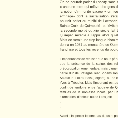
On ne pourrait parler du
penity
sans 
« une
une terre qui relève des gens 
la notion d'immunité sacrée « un li
ermitage» dont la sacralisation s'éta
pourrait parler du minihi de Locronan
Sainte-Croix de Quimperlé et l’évêch
la seconde moitié du xiie siècle fait 
Quimper, miracle à l’appui alors qu’
Mais ce serait une trop longue histoi
donna en 1031 au monastère de Quimpe
franchise et tous les revenus du bourg,
L'important est de réaliser que nous pé
que la présence de la statue, des re
préoccupation ornementale, mais d'une t
par le duc de Bretagne Jean V dans s
Salaun le Fol du Bois (Folgoët), ou de c
Yves à Tréguier. Mais l'important est a
conflit de territoire entre l'abbaye de
familles de la noblesse locale, par u
d'armoiries, d'enfeus ou de litres, etc.
.
.
.
Avant d'inspecter le tombeau du saint pa