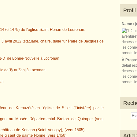
Profil
Name :
j
(1476-1479) de l'église Saint-Ronan de Locronan.
 3 avril 2012 (statuaire, chaire, dalle funéraire de Jacques de
e N-D de Bonne-Nouvelle à Locronan
À Propo
détail es
le de Ty ar Zonj à Locronan.
richesses
les donne
nan
prends le
Rech
ean de Kerouzéré en l'église de Sibiril (Finistère) par le
agon au Musée Départemental Breton de Quimper (vers
u château de Kerjean (Saint-Vougay), (vers 1505).
Artic
: le gisant de sainte Nonne (vers 1450).