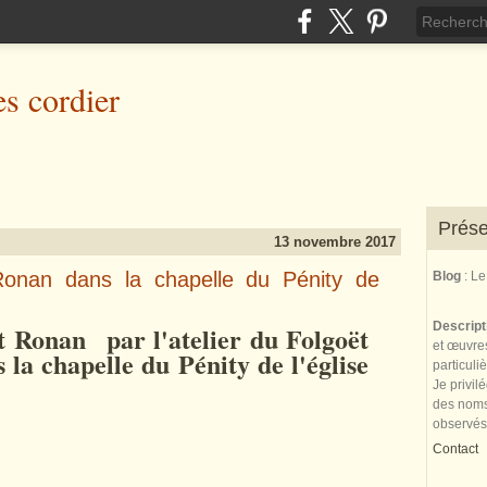
es cordier
Prése
13 novembre 2017
onan dans la chapelle du Pénity de
Blog
: L
Descrip
nt Ronan
par l'atelier du Folgoët
et œuvres
 la chapelle du Pénity de l'église
particuli
Je privil
des noms 
observés
Contact