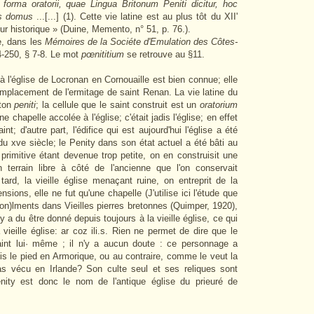
orma oratorii, quae Lingua Britonum Peniti dicitur, hoc
tis domus
...[...] (1). Cette vie latine est au plus tôt du XII'
ur historique » (Duine, Memento, n° 51, p. 76.).
ie, dans les
Mémoires de la Sociéte d'Emulation des Côtes-
4-250, § 7-8. Le mot
pœnititium
se retrouve au §11.
à l'église de Locronan en Cornouaille est bien connue; elle
'emplacement de l'ermitage de saint Renan. La vie latine du
eton
peniti
; la cellule que le saint construit est un
oratorium
 chapelle accolée à l'église; c'était jadis l'église; en effet
t; d'autre part, l'édifice qui est aujourd'hui l'église a été
du xve siècle; le Penity dans son état actuel a été bâti au
 primitive étant devenue trop petite, on en construisit une
terrain libre à côté de l'ancienne que l'on conservait
ard, la vieille église menaçant ruine, on entreprit de la
ensions, elle ne fut qu'une chapelle (
J'utilise ici l'étude que
)lments dans Vieilles pierres bretonnes (Quimper, 1920),
 a du être donné depuis toujours à la vieille église, ce qui
vieille église: ar coz ili.s. Rien ne permet de dire que le
nt lui· même ; il n'y a aucun doute : ce personnage a
mis le pied en Armorique, ou au contraire, comme le veut la
l 'pas vécu en Irlande? Son culte seul et ses reliques sont
nity est donc le nom de l'antique église du prieuré de