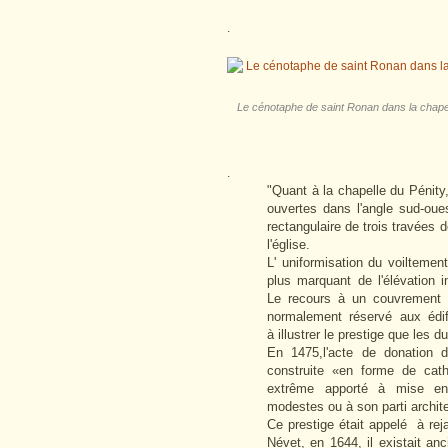
.
Le cénotaphe de saint Ronan dans la chapel
.
"Quant à la chapelle du Pénit
ouvertes dans l'angle sud-oue
rectangulaire de trois travées 
l'église.
L' uniformisation du voiltement
plus marquant de l'élévation i
Le recours à un couvrement e
normalement réservé aux édifi
à illustrer le prestige que les 
En 1475,l'acte de donation de
construite «en forme de cath
extrême apporté à mise e
modestes ou à son parti archite
Ce prestige était appelé à rej
Névet, en 1644, il existait an