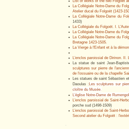
List of works of the two Folgoët at
La Collégiale Notre-Dame du Folg
Atelier ducal du Folgoët (1423-150
La Collégiale Notre-Dame du Fol
1433)
La Collégiale du Folgoët. I. L'Aut
La Collégiale Notre-Dame du Folgo
La Collégiale Notre-Dame du Fol
Bretagne 1423-1505.
La Vierge à l'Enfant et à la démo
L'enclos paroissial de Dirinon. II.
La statue de saint Jean-Baptist
sculptures sur pierre de l'ancien
de l'ossuaire ou de la chapelle Sa
Les statues de saint Sébastien et
Daoulas :
Les sculptures sur pier
cloître du Musée.
L'église Notre-Dame de Rumengol (
L'enclos paroissial de Saint-Herb
porche sud (1498-1509)
L'enclos paroissial de Saint-Herb
Second atelier du Folgoët : l'extéri
.