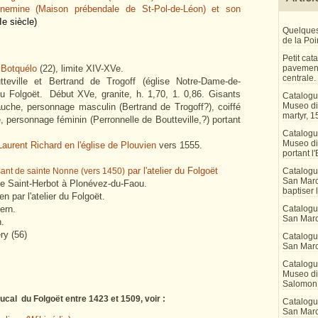
nemine (Maison prébendale de St-Pol-de-Léon) et son
Ie siècle)
Quelques
de la Po
Petit ca
pavement
 Botquélo
(22), limite XIV-XVe.
centrale.
teville et Bertrand de Trogoff (église Notre-Dame-de-
du Folgoët.
Début XVe, granite, h. 1,70, 1. 0,86. Gisants
Catalogu
Museo di 
gauche, personnage masculin (Bertrand de Trogoff?), coiffé
martyr, 1
e, personnage féminin (Perronnelle de Boutteville,?) portant
Catalogu
Museo di
urent Richard en l'église de Plouvien
vers 1555.
portant l'
par l'atelier du Folgoët
Catalogu
isant de sainte Nonne (vers 1450)
San Marco
le Saint-Herbot à Plonévez-du-Faou.
baptiser 
n par l'atelier du Folgoët.
Catalogu
ern.
San Marc
n.
ry (56)
Catalogu
San Marc
Catalogu
Museo di 
Salomon
 ducal du Folgoët entre 1423 et 1509, voir :
Catalogu
San Marco