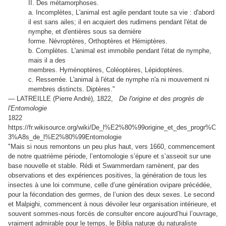
II. Des métamorphoses.
a. Incomplètes, L'animal est agile pendant toute sa vie : d'abord
il est sans ailes; il en acquiert des rudimens pendant l'état de
nymphe, et d'entières sous sa dernière
forme. Névroptères, Orthoptères et Hémiptères.
b. Complètes. L'animal est immobile pendant l'état de nymphe,
mais il a des
membres. Hyménoptères, Coléoptères, Lépidoptères.
c. Resserrée. L'animal à l'état de nymphe n'a ni mouvement ni
membres distincts. Diptères."
— LATREILLE (
Pierre André), 1822,
De l'origine et des progrès de
l'Entomologie
1822
https://fr.wikisource.org/wiki/De_l%E2%80%99origine_et_des_progr%C
3%A8s_de_l%E2%80%99Entomologie
"Mais si nous remontons un peu plus haut, vers 1660, commencement
de notre quatrième période, l’entomologie s’épure et s’asseoit sur une
base nouvelle et stable. Rédi et Swammerdam ramènent, par des
observations et des expériences positives, la génération de tous les
insectes à une loi commune, celle d’une génération ovipare précédée,
pour la fécondation des germes, de l’union des deux sexes. Le second
et Malpighi, commencent à nous dévoiler leur organisation intérieure, et
souvent sommes-nous forcés de consulter encore aujourd’hui l’ouvrage,
vraiment admirable pour le temps, le Biblia naturæ du naturaliste