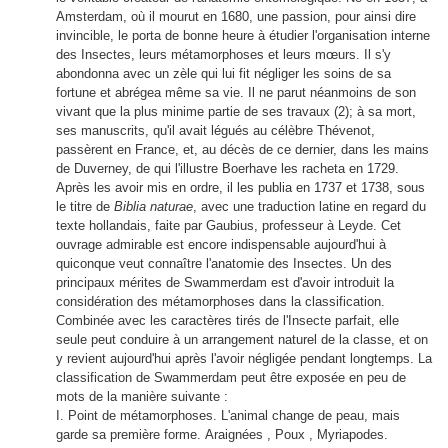
Amsterdam, où il mourut en 1680, une passion, pour ainsi dire
invincible, le porta de bonne heure à étudier l'organisation interne
des Insectes, leurs métamorphoses et leurs mœurs. Il s'y
abondonna avec un zèle qui lui fit négliger les soins de sa
fortune et abrégea même sa vie. Il ne parut néanmoins de son
vivant que la plus minime partie de ses travaux (2); à sa mort,
ses manuscrits, qu'il avait légués au célèbre Thévenot,
passèrent en France, et, au décès de ce dernier, dans les mains
de Duverney, de qui l'illustre Boerhave les racheta en 1729.
Après les avoir mis en ordre, il les publia en 1737 et 1738, sous
le titre de
Biblia naturae
, avec une traduction latine en regard du
texte hollandais, faite par Gaubius, professeur à Leyde. Cet
ouvrage admirable est encore indispensable aujourd'hui à
quiconque veut connaître l'anatomie des Insectes. Un des
principaux mérites de Swammerdam est d'avoir introduit la
considération des métamorphoses dans la classification.
Combinée avec les caractères tirés de l'Insecte parfait, elle
seule peut conduire à un arrangement naturel de la classe, et on
y revient aujourd'hui après l'avoir négligée pendant longtemps. La
classification de Swammerdam peut être exposée en peu de
mots de la manière suivante :
I. Point de métamorphoses. L'animal change de peau, mais
garde sa première forme. Araignées , Poux , Myriapodes.