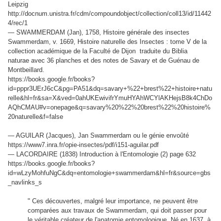
Leipzig
http://docnum.unistra.fr/cdm/compoundobject/collection/coll13/id/11442
4/rec/1
— SWAMMERDAM (Jan), 1758, Histoire générale des insectes
Swammerdam, v. 1669, Histoire naturelle des Insectes : tome V de la
collection académique de la Faculté de Dijon traduite du Biblia
naturae avec 36 planches et des notes de Savary et de Guénau de
Montbeillard.
https://books.google.fr/books?
id=pppr3UErJ6cC&pg=PA51&dq=savary+%22+brest%22+histoire+natu
relle&hl=fr&sa=X&ved=0ahUKEwivifrYmuHYAhWCYlAKHejsB8k4ChDo
AQhCMAU#v=onepage&q=savary%20%22%20brest%22%20histoire%
20naturelle&f=false
— AGUILAR (Jacques), Jan Swammerdam ou le génie envoûté
https://www7.inra.fr/opie-insectes/pdf/i151-aguilar.pdf
— LACORDAIRE (1838) Introduction à l'Entomologie (2) page 632
https://books.google.fr/books?
id=wLzyMohfuNgC&dq=entomologie+swammerdam&hl=fr&source=gbs
_navlinks_s
"
Ces découvertes, malgré leur importance, ne peuvent être
comparées aux travaux de Swammerdam, qui doit passer pour
le véritable créateur de l'anatomie entomologique. Né en 1637, à