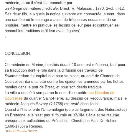
médecin, et où il s'est fait connaître par
un
Abrégé de matière médicale
. Brest, R. Malassis , 1770, 2vol. in-12.
Ses deux fils, auxquels la notice suivante est consacrée, surent, dans
une carrière où le courage a aussi de fréquentes occasions de se
produire, mettre en pratique les leçons de leur père et continuer les
honorables traditions qu'il leur avait léguées".
.
.
CONCLUSION.
.
Ce médecin de Marine, brestois durant 10 ans, est méconnu, tant pour
sa traduction dont le rôle dans la diffusion des travaux de
Swammerdam fut capital que pour sa place, au coté de Chardon de
Courcelles, dans la lutte contre les épidémies amenées par les flottes
royales dans le port de Brest, et pour son destin tragique.
La ville a donné à son patron le nom d'une petite
rue Chardon de
Courcelles
du quartier Saint-Pierre, au dessus de Recouvrance, mais le
médecin Jacques Savary (?-1768) est resté dans l'oubli.
Quand à l'Histoire de l'Entomologie (ou plus largement des Naturalistes)
en Bretagne, elle n'est pas si fournie au XVIIIe siècle et se résume
presque aux collections du Président
Christophe-Paul De Robien
(1698-1756) à Rennes.
(
Mael Garrin 2012
)