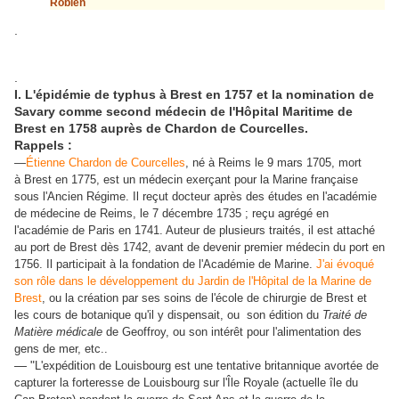
Robien
.
.
I. L'épidémie de typhus à Brest en 1757 et la nomination de
Savary comme second médecin de l'Hôpital Maritime de
Brest en 1758 auprès de Chardon de Courcelles.
Rappels :
—
Étienne Chardon de Courcelles
, né à Reims le 9 mars 1705, mort
à Brest en 1775, est un médecin exerçant pour la Marine française
sous l'Ancien Régime. Il reçut docteur après des études en l'académie
de médecine de Reims, le 7 décembre 1735 ; reçu agrégé en
l'académie de Paris en 1741. Auteur de plusieurs traités, il est attaché
au port de Brest dès 1742, avant de devenir premier médecin du port en
1756. Il participait à la fondation de l'Académie de Marine.
J'ai évoqué
son rôle dans le développement du Jardin de l'Hôpital de la Marine de
Brest
, ou la création par ses soins de l'école de chirurgie de Brest et
les cours de botanique qu'il y dispensait, ou son édition du
Traité de
Matière médicale
de Geoffroy, ou son intérêt pour l'alimentation des
gens de mer, etc..
— "
L'expédition de Louisbourg est une tentative britannique avortée de
capturer la forteresse de Louisbourg sur l'Île Royale (actuelle île du