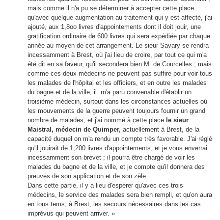
mais comme il n'a pu se déterminer à accepter cette place
qu'avec quelque augmentation au traitement qui y est affecté, j'ai
ajouté, aux 1,8oo livres d'appointements dont il doit jouir, une
gratification ordinaire de 600 livres qui sera expédiée par chaque
année au moyen de cet arrangement. Le sieur Savary se rendra
incessamment à Brest, où j'ai lieu de croire, par tout ce qui m'a
été dit en sa faveur, qu'il secondera bien M. de Courcelles ; mais
comme ces deux médecins ne peuvent pas suffire pour voir tous
les malades de l'hôpital et les officiers, et en outre les malades
du bagne et de la ville, il. m'a paru convenable d'établir un
troisième médecin, surtout dans les circonstances actuelles où
les mouvements de la guerre peuvent toujours fournir un grand
nombre de malades, et j'ai nommé à cette place
le sieur
Maistral, médecin de Quimper,
actuellement à Brest, de la
capacité duquel on m'a rendu un compte très favorable. J'ai réglé
qu'il jouirait de 1,200 livres d'appointements, et je vous enverrai
incessamment son brevet ; il pourra être chargé de voir les
malades du bagne et de la ville, et je compte qu'il donnera des
preuves de son application et de son zèle.
Dans cette partie, il y a lieu d'espérer qu'avec ces trois
médecins, le service des malades sera bien rempli, et qu'on aura
en tous tems, à Brest, les secours nécessaires dans les cas
imprévus qui peuvent arriver. »