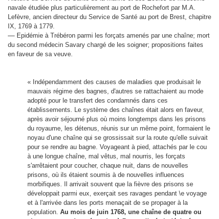
navale étudiée plus particulièrement au port de Rochefort par M.A.
Lefèvre, ancien directeur du Service de Santé au port de Brest, chapitre
IX, 1769 à 1779.
—
Epidémie à Trébéron parmi les forçats amenés par une chaîne; mort
du second médecin Savary chargé de les soigner; propositions faites
en faveur de sa veuve.
« Indépendamment des causes de maladies que produisait le
mauvais régime des bagnes, d'autres se rattachaient au mode
adopté pour le transfert des condamnés dans ces
établissements. Le système des chaînes était alors en faveur,
après avoir séjourné plus où moins longtemps dans les prisons
du royaume, les détenus, réunis sur un même point, formaient le
noyau d'une chaîne qui se grossissait sur la route qu'elle suivait
pour se rendre au bagne. Voyageant à pied, attachés par le cou
à une longue chaîne, mal vêtus, mal nourris, les forçats
s'arrêtaient pour coucher, chaque nuit, dans de nouvelles
prisons, où ils étaient soumis à de nouvelles influences
morbifiques. Il arrivait souvent que la fièvre des prisons se
développait parmi eux, exerçait ses ravages pendant \e voyage
et à l'arrivée dans les ports menaçait de se propager à la
population.
Au mois de juin 1768, une chaîne de quatre ou