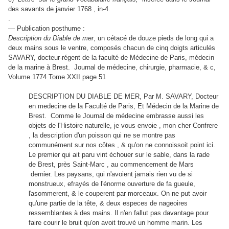
des savants de janvier 1768 , in-4.
.
— Publication posthume :
Description du Diable de mer
, un cétacé de douze pieds de long qui a
deux mains sous le ventre, composés chacun de cinq doigts articulés
SAVARY, docteur-régent de la faculté de Médecine de Paris, médecin
de la marine à Brest. Journal de médecine, chirurgie, pharmacie, & c,
Volume 1774 Tome XXII page 51
DESCRIPTION DU DIABLE DE MER, Par M. SAVARY, Docteur
en medecine de la Faculté de Paris, Et Médecin de la Marine de
Brest. Comme le Journal de médecine embrasse aussi les
objets de l'Histoire naturelle, je vous envoie , mon cher Confrere
, la description d'un poisson qui ne se montre pas
communément sur nos côtes , & qu'on ne connoissoit point ici.
Le premier qui ait paru vint échouer sur le sable, dans la rade
de Brest, près Saint-Marc , au commencement de Mars
dernier. Les paysans, qui n'avoient jamais rien vu de si
monstrueux, efrayés de l'énorme ouverture de fa gueule,
ľasommerent, & le couperent par morceaux. On ne put avoir
qu'une partie de la tête, & deux especes de nageoires
ressemblantes à des mains. Il n'en fallut pas davantage pour
faire courir le bruit qu'on avoit trouvé un homme marin. Les