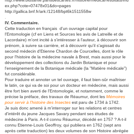
http://www.biusante.parisdescartes.fr/histoire/medica/resultats/ind
ex.php?cote=07478x01&do=pages
http://gallica.bnf.fr/ark:/12148/bpt6k1511558w
.
IV. Commentaire.
Cette traduction en français d'un ouvrage capital pour
l'Entomologie (cf en Liens et Sources les avis de Latreille et de
Lacordaire) m'ont incité à s'intéresser à l'auteur, à découvrir son
prénom, à suivre sa carrière, et à découvrir qu'il s'agissait du
second médecin d'Etienne Chardon de Courcelles, dont le rôle
pour l'histoire de la médecine navale à Brest, mais aussi pour le
développement des collections du Jardin Botanique et pour
l'enseignement de la Botanique médicale (la "Matière médicale")
fut considérable.
Pour traduire et annoter un tel ouvrage, il faut bien-sûr maîtriser
le latin, ce qui va de soi pour un docteur en médecine, mais aussi
être fort bien averti de l'Entomologie, et notamment, comme le
précise la préface, des travaux de Réaumur, dont les
Mémoires
pour servir à l'histoire des Insectes
est paru de 1734 à 1742.
Je suis donc amené à m'interroger sur les relations et centres
d'intérêt du jeune Jacques Savary pendant ses études de
médecine à Paris. A-t-il connu Réaumur, décédé en 1757 ? A-t-il
connu Etienne-Louis Geoffroy, qui publiera en 1762 (sept ans
après cette traduction) les deux volumes de son Histoire abrégée