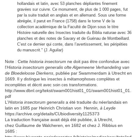
hollandais et latin, avec 53 planches dépliantes finement
gravées sur cuivre. Ce monument, de plus de 1 000 pages, fut
par la suite traduit en anglais et en allemand. Sous une forme
abrégée, il parut en France (1758) dans le tome V de la
collection académique de la Faculté de Dijon sous le titre
Histoire naturelle des Insectes traduite du Biblia naturae avec 36
planches et des notes de Savary et de Guénau de Montbeillard.
C’est ce dernier qui conte, dans l’avertissement, les péripéties
du manuscrit." (J. Aguilar)
Note : Cette
historia insectorum
ne doit pas être confondue avec
l'
Historia insectorum generalis ofte Algemeene Verhandeling van
de Bloedeloose Dierkens
, publiée par Swammerdam à Utrecht en
1669. Il y
distingue les insectes à métamorphoses complètes et
incomplètes et décrit avec soin ces transformations.
http://www.dbnl.org/tekst/swam001hist01_01/swam001hist01_01.
pdf
L'
Historia insectorum generalis
a été traduite du néerlandais en
latin en 1685 par Heinrich Christian von Hennin
, à Leyde
https://archive.org/details/CUbiodiversity1125373
La traduction française avait déjà été publiée, à Utrecht,
chez Guillaume de Walcheren, en 1682 et chez J. Ribbius en
1685 :