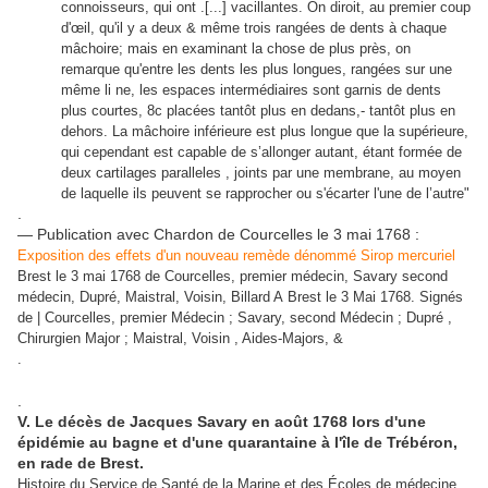
connoisseurs, qui ont .[...] vacillantes. On diroit, au premier coup
d'œil, qu'il y a deux & même trois rangées de dents à chaque
mâchoire; mais en examinant la chose de plus près, on
remarque qu'entre les dents les plus longues, rangées sur une
même li ne, les espaces intermédiaires sont garnis de dents
plus courtes, 8c placées tantôt plus en dedans,- tantôt plus en
dehors. La mâchoire inférieure est plus longue que la supérieure,
qui cependant est capable de s’allonger autant, étant formée de
deux cartilages paralleles , joints par une membrane, au moyen
de laquelle ils peuvent se rapprocher ou s'écarter l'une de l’autre"
.
— Publication avec Chardon de Courcelles le 3 mai 1768 :
Exposition des effets d'un nouveau remède dénommé Sirop mercuriel
Brest le 3 mai 1768 de Courcelles, premier médecin, Savary second
médecin, Dupré, Maistral, Voisin, Billard A Brest le 3 Mai 1768. Signés
de | Courcelles, premier Médecin ; Savary, second Médecin ; Dupré ,
Chirurgien Major ; Maistral, Voisin , Aides-Majors, &
.
.
V. Le décès de Jacques Savary en août 1768 lors d'une
épidémie au bagne et d'une quarantaine à l'île de Trébéron,
en rade de Brest.
Histoire du Service de Santé de la Marine et des Écoles de médecine