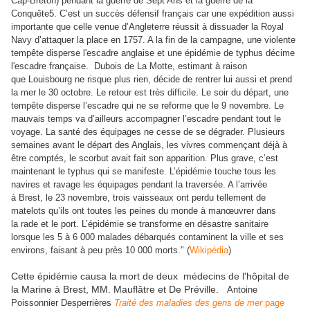
Cap-Breton) pendant la guerre de Sept Ans et la guerre de la
Conquête5. C’est un succès défensif français car une expédition aussi
importante que celle venue d’Angleterre réussit à dissuader la Royal
Navy d’attaquer la place en 1757. A la fin de la campagne, une violente
tempête disperse l'escadre anglaise et une épidémie de typhus décime
l'escadre française. Dubois de La Motte, estimant à raison
que Louisbourg ne risque plus rien, décide de rentrer lui aussi et prend
la mer le 30 octobre. Le retour est très difficile. Le soir du départ, une
tempête disperse l’escadre qui ne se reforme que le 9 novembre. Le
mauvais temps va d’ailleurs accompagner l’escadre pendant tout le
voyage. La santé des équipages ne cesse de se dégrader. Plusieurs
semaines avant le départ des Anglais, les vivres commençant déjà à
être comptés, le scorbut avait fait son apparition. Plus grave, c’est
maintenant le typhus qui se manifeste. L’épidémie touche tous les
navires et ravage les équipages pendant la traversée. A l’arrivée
à Brest, le 23 novembre, trois vaisseaux ont perdu tellement de
matelots qu’ils ont toutes les peines du monde à manœuvrer dans
la rade et le port. L’épidémie se transforme en désastre sanitaire
lorsque les 5 à 6 000 malades débarqués contaminent la ville et ses
environs, faisant à peu près 10 000 morts." (
Wikipédia
)
Cette épidémie causa la mort de deux médecins de l'hôpital de
la Marine à Brest, MM. Mauflâtre et De Préville.
Antoine
Poissonnier Desperrières
Traité des maladies des gens de mer
page