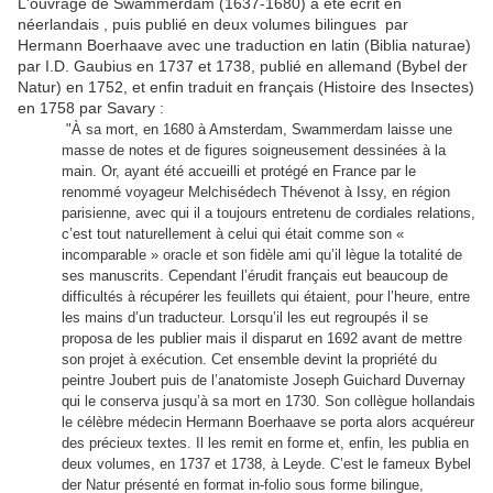
L'ouvrage de Swammerdam (1637-1680) a été écrit en
néerlandais , puis publié en deux volumes bilingues par
Hermann Boerhaave avec une traduction en latin (Biblia naturae)
par I.D. Gaubius en 1737 et 1738, publié en allemand (Bybel der
Natur) en 1752, et enfin traduit en français (Histoire des Insectes)
en 1758 par Savary :
"À sa mort, en 1680 à Amsterdam, Swammerdam laisse une
masse de notes et de figures soigneusement dessinées à la
main. Or, ayant été accueilli et protégé en France par le
renommé voyageur Melchisédech Thévenot à Issy, en région
parisienne, avec qui il a toujours entretenu de cordiales relations,
c’est tout naturellement à celui qui était comme son «
incomparable » oracle et son fidèle ami qu’il lègue la totalité de
ses manuscrits. Cependant l’érudit français eut beaucoup de
difficultés à récupérer les feuillets qui étaient, pour l’heure, entre
les mains d’un traducteur. Lorsqu’il les eut regroupés il se
proposa de les publier mais il disparut en 1692 avant de mettre
son projet à exécution. Cet ensemble devint la propriété du
peintre Joubert puis de l’anatomiste Joseph Guichard Duvernay
qui le conserva jusqu’à sa mort en 1730. Son collègue hollandais
le célèbre médecin Hermann Boerhaave se porta alors acquéreur
des précieux textes. Il les remit en forme et, enfin, les publia en
deux volumes, en 1737 et 1738, à Leyde. C’est le fameux Bybel
der Natur présenté en format in-folio sous forme bilingue,