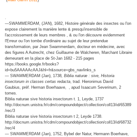
.
—SWAMMERDAM, (JAN), 1682, Histoire générale des insectes ou l'on
expose clairement la manière lente & presqu'insensible de
l'accroissement de leurs membres , & ou l'on découvre evidemment
l'Erreur ou l'on tombe d'ordinaire au sujet de leur pretendue
transformation, par Jean Swammerdam, docteur en médecine, avec
des figures A Autrecht, chez Guillaume de Walcheren, Marchant Libraire
demeurant en la place de St-Jan 1682 - 215 pages
https://books.google.fr/books?
id=bu5AAAAAcAAJ&hl=fr&source=gbs_navlinks_s
— SWAMMERDAM (Jan), 1738
,
Biblia naturæ : sive, Historia
insectorum in classes certas redacta
, trad. Hieronimus David
Gaubius, préf. Herman Boerhaave,
, apud Isaacum Severinum, 2
tomes.
Biblia naturae sive historia insectorum t. 1, Leyde, 1737
http://docnum.unistra.fr/cdm/compoundobject/collection/coll13/id/65389
/rec/3
Biblia naturae sive historia insectorum t 2, Leyde 1738.
http://docnum.unistra.fr/cdm/compoundobject/collection/coll13/id/68732
/rec/4
— SWAMMERDAM (Jan), 1752, Bybel der Natur, Hermann Boerhave,