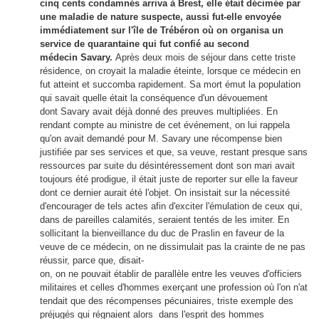
cinq cents condamnés arriva à Brest, elle était décimée par
une maladie de nature suspecte, aussi fut-elle envoyée
immédiatement sur l'île de Trébéron où on organisa un
service de quarantaine qui fut confié au second
médecin Savary.
Après deux mois de séjour dans cette triste
résidence, on croyait la maladie éteinte, lorsque ce médecin en
fut atteint et succomba rapidement. Sa mort émut la population
qui savait quelle était la conséquence d'un dévouement
dont Savary avait déjà donné des preuves multipliées. En
rendant compte au ministre de cet événement, on lui rappela
qu'on avait demandé pour M. Savary une récompense bien
justifiée par ses services et que, sa veuve, restant presque sans
ressources par suite du désintéressement dont son mari avait
toujours été prodigue, il était juste de reporter sur elle la faveur
dont ce dernier aurait été l'objet. On insistait sur la nécessité
d'encourager de tels actes afin d'exciter l'émulation de ceux qui,
dans de pareilles calamités, seraient tentés de les imiter. En
sollicitant la bienveillance du duc de Praslin en faveur de la
veuve de ce médecin, on ne dissimulait pas la crainte de ne pas
réussir, parce que, disait-
on, on ne pouvait établir de parallèle entre les veuves d'officiers
militaires et celles d'hommes exerçant une profession où l'on n'at
tendait que des récompenses pécuniaires, triste exemple des
préjugés qui régnaient alors dans l'esprit des hommes