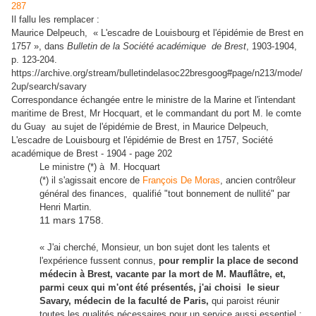
287
Il fallu les remplacer :
Maurice Delpeuch,
« L'escadre de Louisbourg et l'épidémie de Brest en
1757 », dans
Bulletin de la Société académique de Brest
, 1903-1904,
p. 123-204.
https://archive.org/stream/bulletindelasoc22bresgoog#page/n213/mode/
2up/search/savary
Correspondance échangée entre le ministre de la Marine et l'intendant
maritime de Brest, Mr Hocquart, et le commandant du port M. le comte
du Guay au sujet de l'épidémie de Brest, in Maurice Delpeuch,
L'escadre de Louisbourg et l'épidémie de Brest en 1757,
Société
académique de Brest - 1904 - ‎page 202
Le ministre (*) à M. Hocquart
(*) il s'agissait encore de
François De Moras
, ancien contrôleur
général des finances, qualifié "tout bonnement de nullité" par
Henri Martin.
11 mars 1758.
« J'ai cherché, Monsieur, un bon sujet dont les talents et
l'expérience fussent connus,
pour remplir la place de second
médecin à Brest, vacante par la mort de M. Mauflâtre, et,
parmi ceux qui m'ont été présentés, j'ai choisi le sieur
Savary, médecin de la faculté de Paris,
qui paroist réunir
toutes les qualités nécessaires pour un service aussi essentiel ;