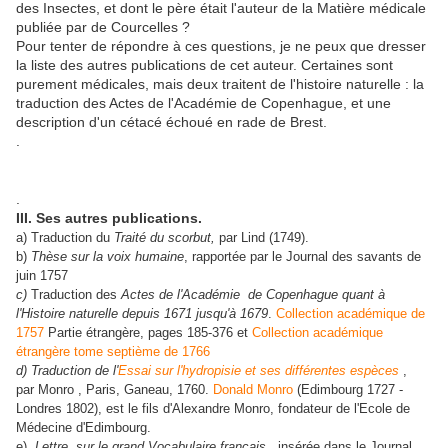
des Insectes, et dont le père était l'auteur de la Matière médicale
publiée par de Courcelles ?
Pour tenter de répondre à ces questions, je ne peux que dresser
la liste des autres publications de cet auteur. Certaines sont
purement médicales, mais deux traitent de l'histoire naturelle : la
traduction des Actes de l'Académie de Copenhague, et une
description d'un cétacé échoué en rade de Brest.
.
.
III. Ses autres publications.
a) Traduction du
Traité du scorbut,
par Lind (1749).
b)
Thèse sur la voix humaine
, rapportée par le Journal des savants de
juin 1757
c)
Traduction des
Actes de l'Académie de Copenhague quant à
l'Histoire naturelle depuis 1671 jusqu'à 1679
.
Collection académique de
1757
Partie étrangère, pages 185-376 et
Collection académique
étrangère tome septième de 1766
d) Traduction de l'
Essai sur l'hydropisie et ses différentes espèces
,
par Monro , Paris, Ganeau, 1760.
Donald Monro
(Edimbourg 1727 -
Londres 1802), est le fils d'Alexandre Monro, fondateur de l'Ecole de
Médecine d'Edimbourg.
e)
Lettre sur le grand Vocabulaire français,
insérée dans le Journal