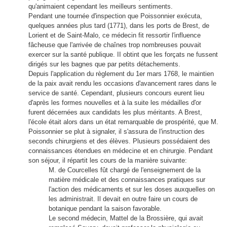
qu'animaient cependant les meilleurs sentiments.
Pendant une tournée d'inspection que Poissonnier exécuta,
quelques années plus tard (1771), dans les ports de Brest, de
Lorient et de Saint-Malo, ce médecin fit ressortir l'influence
fâcheuse que l'arrivée de chaînes trop nombreuses pouvait
exercer sur la santé publique. II obtint que les forçats ne fussent
dirigés sur les bagnes que par petits détachements.
Depuis l'application du règlement du 1er mars 1768, le maintien
de la paix avait rendu les occasions d'avancement rares dans le
service de santé. Cependant, plusieurs concours eurent lieu
d'après les formes nouvelles et à la suite les médailles d'or
furent décernées aux candidats les plus méritants. A Brest,
l'école était alors dans un état remarquable de prospérité, que M.
Poissonnier se plut à signaler, il s'assura de l'instruction des
seconds chirurgiens et des élèves. Plusieurs possédaient des
connaissances étendues en médecine et en chirurgie. Pendant
son séjour, il répartit les cours de la manière suivante:
M. de Courcelles fût chargé de l'enseignement de la
matière médicale et des connaissances pratiques sur
l'action des médicaments et sur les doses auxquelles on
les administrait. Il devait en outre faire un cours de
botanique pendant la saison favorable.
Le second médecin, Mattel de la Brossière, qui avait