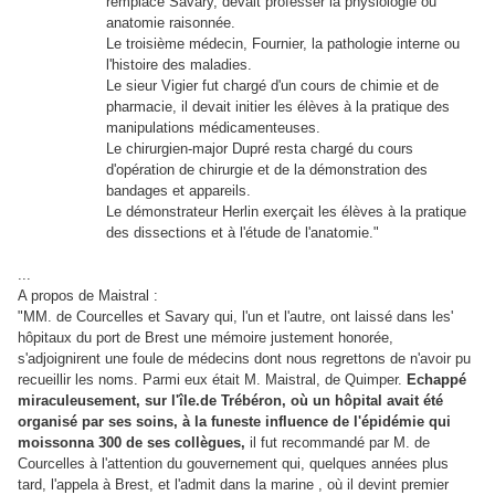
remplacé Savary, devait professer la physiologie ou
anatomie raisonnée.
Le troisième médecin, Fournier, la pathologie interne ou
l'histoire des maladies.
Le sieur Vigier fut chargé d'un cours de chimie et de
pharmacie, il devait initier les élèves à la pratique des
manipulations médicamenteuses.
Le chirurgien-major Dupré resta chargé du cours
d'opération de chirurgie et de la démonstration des
bandages et appareils.
Le démonstrateur Herlin exerçait les élèves à la pratique
des dissections et à l'étude de l'anatomie."
...
A propos de Maistral :
"MM. de Courcelles et Savary qui, l'un et l'autre, ont laissé dans les'
hôpitaux du port de Brest une mémoire justement honorée,
s'adjoignirent une foule de médecins dont nous regrettons de n'avoir pu
recueillir les noms. Parmi eux était M. Maistral, de Quimper.
Echappé
miraculeusement, sur l'île.de Trébéron, où un hôpital avait été
organisé par ses soins, à la funeste influence de l'épidémie qui
moissonna 300 de ses collègues,
il fut recommandé par M. de
Courcelles à l'attention du gouvernement qui, quelques années plus
tard, l'appela à Brest, et l'admit dans la marine , où il devint premier