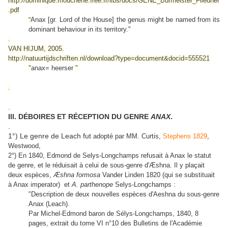
http://dominique.mouchene.free.fr/libs/docs/GENE_Burmeister_Fliedner
.pdf
Anax [gr. Lord of the House] the genus might be named from its
"
dominant behaviour in its territory."
.
VAN HIJUM, 2005.
http://natuurtijdschriften.nl/download?type=document&docid=555521
"
anax= heerser
"
.
.
III. DÉBOIRES ET RÉCEPTION DU GENRE
ANAX
.
.
1°) Le genre de Leach fut
adopté par MM. Curtis,
Stephens 1829
,
Westwood,
2°) En 1840, Edmond de Selys-Longchamps refusait à Anax le statut
de genre, et le réduisait à celui de sous-genre d'Æshna. Il y plaçait
deux espèces,
Æshna formosa
Vander Linden 1820 (qui se substituait
à Anax imperator) et
A. parthenope
Selys-Longchamps :
"Description de deux nouvelles espèces d'Aeshna du sous-genre
Anax (Leach).
Par Michel-Edmond baron de Sélys-Longchamps, 1840, 8
pages, extrait du tome VI n°10 des Bulletins de l'Académie