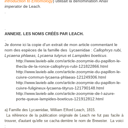
introduction to Entomology
) utilisait la dénomination
Anax
imperator
de Leach.
.
.
ANNEXE. LES NOMS CRÉÉS PAR LEACH.
.
Je donne ici la copie d'un extrait de mon article commentant le
nom des espèces de la famille des Lycaenidae :
Callophrys rubi,
Lycaena phlaeas, Lycaena tutyrus
et
Lampides boeticus
.
http://www.lavieb-aile.com/article-zoonymie-du-papillon-le-
thecla-de-la-ronce-callophrys-rubi-121822866.html
http://www.lavieb-aile.com/article-zoonymie-du-papillon-le-
cuivre-commun-lycaena-phlaeas-121249306.html
http://www.lavieb-aile.com/article-zoonymie-du-papillon-le-
cuivre-fuligineux-lycaena-tityrus-121790148.html
http://www.lavieb-aile.com/article-zoonymie-de-l-azure-
porte-queue-lampides-boeticus-121912812.html
a) Famille des Lycaenidae, William Elford Leach, 1815.
La référence de la publication originale de Leach ne fut pas facile à
trouver, d'autant qu'elle se cacha derrière le nom de Brewster. La voici
: