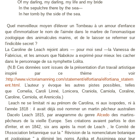
Of my darling, my darling, my life and my bride
In the sepulchre there by the sea—
In her tomb by the side of the sea.
Quel merveilleux moyen d'élever un Tombeau à un amour d'enfance
que d'immortaliser le nom de l'aimée dans le marbre de l'onomastique
zoologique des animalcules marins, et de le laisser se refermer sur
l'indicible secret ?
La Caroline de Leach rejoint alors — pour moi seul —la Vanessa de
Fabricius, et les amours que Nabokov a exprimé pour mieux les cacher
dans le personnage de sa nymphette Lolita.
(N.B Ces données sont issues de la présentation d'un travail artistique
inspiré par ce thème : voir
:
http://www.victoriamanning.com/statement/elfortiana/elfortiana_statem
ent.html
. L'auteur y évoque les autres pistes possibles, telles
que Cornelia, Caroli Linné, Lonicera, Craniola, Carniola, Coraline,
Caroline, Cerniola, et Arenicola.)
Leach ne se limitait ni au prénom de
Carolina,
ni aux isopodes, ni à
l'année 1818 : il avait déjà osé nommer un martin pêcheur australien
Dacelo
Leach 1815, par anagramme du genre
Alcedo
des martins-
pêcheurs de la vieille Europe. Ses créations avaient parfois le don
d'irriter, et en 1842, six ans après la mort de Leach , le Comité de
l'Association britannique sur la " Révision de la nomenclature botanique
et zoologique " a éliminé les noms
Azéka
et
Assiminea
pour leur