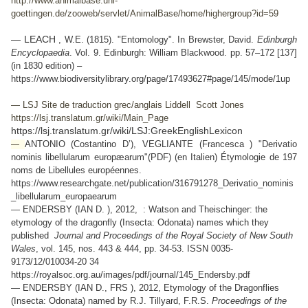
http://www.animalbase.uni-
goettingen.de/zooweb/servlet/AnimalBase/home/highergroup?id=59
— LEACH
, W.E. (1815). "Entomology". In Brewster, David.
Edinburgh
Encyclopaedia
. Vol. 9. Edinburgh: William Blackwood. pp. 57–172 [137]
(in 1830 edition) –
https://www.biodiversitylibrary.org/page/17493627#page/145/mode/1up
— LSJ Site de traduction grec/anglais Liddell Scott Jones
https://lsj.translatum.gr/wiki/Main_Page
https://lsj.translatum.gr/wiki/LSJ:GreekEnglishLexicon
ANTONIO (Costantino D’), VEGLIANTE (Francesca ) "Derivatio
—
nominis libellularum europæarum"(PDF) (en Italien) Étymologie de 197
noms de Libellules européennes.
https://www.researchgate.net/publication/316791278_Derivatio_nominis
_libellularum_europaearum
— ENDERSBY (
IAN D. ), 2012,
: Watson and Theischinger: the
etymology of the dragonfly (Insecta: Odonata) names which they
published
Journal and Proceedings of the Royal Society of New South
Wales
, vol. 145, nos. 443 & 444, pp. 34-53. ISSN 0035-
9173/12/010034-20 34
https://royalsoc.org.au/images/pdf/journal/145_Endersby.pdf
— ENDERSBY (
IAN D., FRS ), 2012, Etymology of the Dragonflies
(Insecta: Odonata) named by R.J. Tillyard,
F.R.S.
Proceedings of the