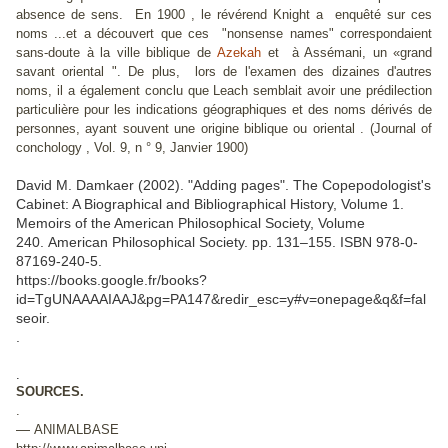
absence de sens. En 1900 , le révérend Knight a enquêté sur ces
noms ...et a découvert que ces "nonsense names" correspondaient
sans-doute à la ville biblique de
Azekah
et à Assémani, un «grand
savant oriental ". De plus, lors de l'examen des dizaines d'autres
noms, il a également conclu que Leach semblait avoir une prédilection
particulière pour les indications géographiques et des noms dérivés de
personnes, ayant souvent une origine biblique ou oriental . (
Journal of
conchology
, Vol. 9, n ° 9, Janvier 1900)
David M. Damkaer (2002). "Adding pages". The Copepodologist's
Cabinet: A Biographical and Bibliographical History, Volume 1.
Memoirs of the American Philosophical Society, Volume
240. American Philosophical Society. pp. 131–155. ISBN 978-0-
87169-240-5.
https://books.google.fr/books?
id=TgUNAAAAIAAJ&pg=PA147&redir_esc=y#v=onepage&q&f=fal
seoir.
.
.
SOURCES.
.
—
ANIMALBASE