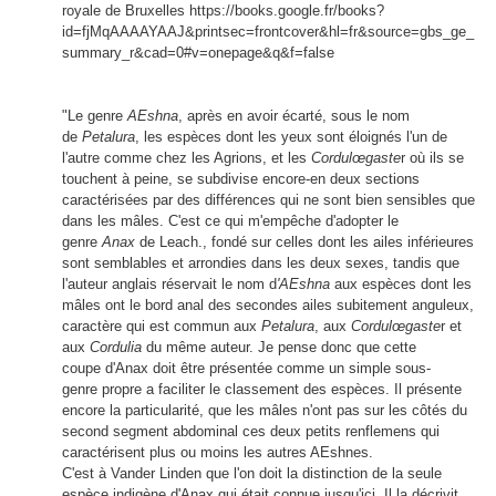
royale de Bruxelles https://books.google.fr/books?
id=fjMqAAAAYAAJ&printsec=frontcover&hl=fr&source=gbs_ge_
summary_r&cad=0#v=onepage&q&f=false
"Le genre
AEshna
, après en avoir écarté, sous le nom
de
Petalura
, les espèces dont les yeux sont éloignés l'un de
l'autre comme chez les Agrions, et les
Cordulœgaste
r où ils se
touchent à peine, se subdivise encore-en deux sections
caractérisées par des différences qui ne sont bien sensibles que
dans les mâles. C'est ce qui m'empêche d'adopter le
genre
Anax
de Leach., fondé sur celles dont les ailes inférieures
sont semblables et arrondies dans les deux sexes, tandis que
l'auteur anglais réservait le nom d
'AEshna
aux espèces dont les
mâles ont le bord anal des secondes ailes subitement anguleux,
caractère qui est commun aux
Petalura
, aux
Cordulœgaste
r et
aux
Cordulia
du même auteur. Je pense donc que cette
coupe d'Anax doit être présentée comme un simple sous-
genre propre a faciliter le classement des espèces. Il présente
encore la particularité, que les mâles n'ont pas sur les côtés du
second segment abdominal ces deux petits renflemens qui
caractérisent plus ou moins les autres AEshnes.
C'est à Vander Linden que l'on doit la distinction de la seule
espèce indigène d'Anax qui était connue jusqu'ici. Il la décrivit