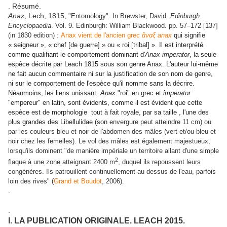
. Résumé.
Anax
, Lech, 1815,
"Entomology". In Brewster, David.
Edinburgh
Encyclopaedia
. Vol. 9. Edinburgh: William Blackwood. pp. 57–172 [137]
:
(in 1830 edition)
Anax vient de l'ancien grec
ἄναξ anax
qui signifie
« seigneur », « chef [de guerre] » ou « roi [tribal] ». Il est interprété
comme qualifiant le comportement dominant d'
Anax imperator
, la seule
espèce décrite par Leach 1815 sous son genre Anax. L'auteur lui-même
ne fait aucun commentaire ni sur la justification de son nom de genre,
ni sur le comportement de l'espèce qu'il nomme sans la décrire.
Néanmoins, les liens unissant
Anax
"roi" en grec et
imperator
"empereur" en latin, sont évidents, comme il est évident que cette
espèce est de morphologie tout à fait royale, par sa taille , l'une des
plus grandes des Libellulidae (son
envergure peut atteindre 11 cm) ou
par les couleurs bleu et noir de l'abdomen des mâles (vert et/ou bleu et
noir chez les femelles). Le vol des mâles est également majestueux,
lorsqu'ils dominent "de manière impériale un territoire allant d'une simple
2
flaque à une zone atteignant 2400 m
, duquel ils repoussent leurs
congénères. Ils patrouillent continuellement au dessus de l'eau, parfois
loin des rives" (
Grand et Boudot
, 2006).
.
.
I. LA PUBLICATION ORIGINALE. LEACH 2015.