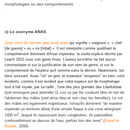
morphologies ou des comportements.
.
.
c) Le zoonyme ANAX.
Anax vient de l'ancien grec
ἄναξ anax
qui signifie « seigneur », « chef
[de guerre] » ou « roi [tribal] ». Il est interprété comme qualifiant le
comportement dominant d'
Anax imperator
, la seule espèce décrite par
Leach 1815 sous son genre Anax. L'auteur lui-même ne fait aucun
commentaire ni sur la justification de son nom de genre, ni sur le
comportement de l'espèce qu'il nomme sans la décrire. Néanmoins, les
liens unissant
Anax
"roi" en grec et
imperator
"empereur" en latin, sont
évidents, comme il est évident que cette espèce est de morphologie
tout à fait royale, par sa taille , l'une des plus grandes des Libellulidae
(son
envergure peut atteindre 11 cm) ou par les couleurs bleu et noir de
l'abdomen des mâles (vert et/ou bleu et noir chez les femelles). Le vol
des mâles est également majestueux, lorsqu'ils dominent "de manière
impériale un territoire allant d'une simple flaque à une zone atteignant
2
2400 m
, duquel ils repoussent leurs congénères. Ils patrouillent
continuellement au dessus de l'eau, parfois loin des rives" (
Grand et
Boudot
, 2006).