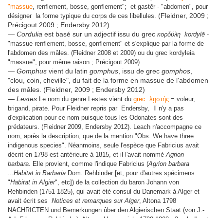
"massue
, renflement, bosse, gonflement"; et gastēr - "abdomen", pour
(Fleidner, 2009 ;
désigner la forme typique du corps de ces libellules.
Précigout 2009 ; Endersby 2012)
—
Cordulia
est basé sur un adjectif issu du grec
κορδύλη
kordylē
-
"massue renflement, bosse, gonflement" et s'explique par la forme de
l'abdomen des mâles. (Fleidner 2008 et 2009) ou du grec kordyleia
"massue", pour même raison ; Précigout 2009)
—
Gomphus
vient du latin
gomphus
, issu de grec
gomphos
,
"clou, coin, cheville", du fait de la forme en massue de l'abdomen
des mâles. (Fleidner, 2009 ; Endersby 2012)
—
Lestes
Le nom du genre Lestes vient du
grec λῃστής
= voleur,
brigand, pirate. Pour Fleidner repris par Endersby, Il n'y a pas
d'explication pour ce nom puisque tous les Odonates sont des
prédateurs. (Fleidner 2009, Endersby 2012). Leach n'accompagne ce
nom, après la description, que de la mention "Obs. We have three
indigenous species". Néanmoins, seule l'espèce que Fabricius avait
décrit en 1798 est antérieure à 1815, et il l'avait nommé
Agrion
barbara
. Elle provient, comme l'indique Fabricius (
Agrion barbara
...Habitat in Barbaria
Dom. Rehbinder [et, pour d'autres spécimens
"
Habitat in Algier
", etc]) de la collection du baron Johann von
Rehbinden (1751-1825), qui avait été consul du Danemark à Alger et
avait écrit ses
Notices et remarques sur Alger
, Altona 1798
NACHRICTEN und Bemerkungen ûber den Algierischen Staat (von J.-