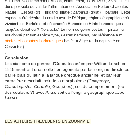
Ad.-Frhn. von Rehbinder). Altona, Hammerich, 1798-1800 , 3 vol. Il est
donc possible de valider l'affirmation de l'Association Poitou-Charentes
Nature : "
Lestes
(gr) = brigand, pirate ;
barbarus
(gr/lat) = barbare. Cette
espèce a été décrite du nord-ouest de l’Afrique, région géographique où
vivaient les Berbères et dénommée Barbarie ou Etats barbaresques
jusqu’au début du XIXe siècle." Le nom de genre Lestes , "pirate" lui
est donné par son espèce type,
Lestes barbarus
, par référence aux
pirates et corsaires barbaresques
basés à Alger (cf la capitivité de
Cervantes).
.
Conclusion.
Les six noms de genres d'Odonates créés par William Leach en
1815 montrent une réelle homogénéité par leur origine directe ou
par le biais du latin à la langue grecque ancienne, et par leur
caractère descriptif, soit de la morphologie (
Calopteryx,
Cordulegaster, Cordulia, Gomphus
), soit du comportement (ou
des couleurs ?) avec
Anax,
soit de l'origine géographique avec
Lestes
.
.
LES AUTEURS PRÉCÉDENTS EN ZOONYMIE.
.