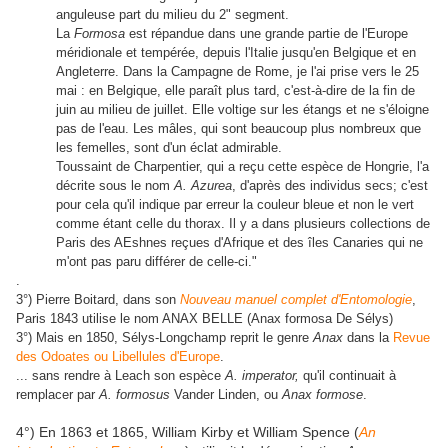
anguleuse part du milieu du 2" segment.
La
Formosa
est répandue dans une grande partie de l'Europe
méridionale et tempérée, depuis l'Italie jusqu'en Belgique et en
Angleterre. Dans la Campagne de Rome, je l'ai prise vers le 25
mai : en Belgique, elle paraît plus tard, c'est-à-dire de la fin de
juin au milieu de juillet. Elle voltige sur les étangs et ne s'éloigne
pas de l'eau. Les mâles, qui sont beaucoup plus nombreux que
les femelles, sont d'un éclat admirable.
Toussaint de Charpentier, qui a reçu cette espèce de Hongrie, l'a
décrite sous le nom
A. Azurea
, d'après des individus secs; c'est
pour cela qu'il indique par erreur la couleur bleue et non le vert
comme étant celle du thorax. Il y a dans plusieurs collections de
Paris des AEshnes reçues d'Afrique et des îles Canaries qui ne
m'ont pas paru différer de celle-ci."
.
3°) Pierre Boitard, dans son
Nouveau manuel complet d'Entomologie
,
Paris 1843 utilise le nom ANAX BELLE (Anax formosa De Sélys)
3°) Mais en 1850, Sélys-Longchamp reprit le genre
Anax
dans la
Revue
des Odoates ou Libellules d'Europe
.
... sans rendre à Leach son espèce
A. imperator,
qu'il continuait à
remplacer par
A. formosus
Vander Linden, ou
Anax formose
.
4°) En 1863 et 1865, William Kirby et William Spence (
An