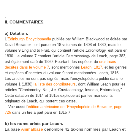
.
.
II. COMMENTAIRES.
a) Datation.
L'
Edinburgh Encyclopaedia
publiée par William Blackwood et éditée par
David Brewster est parue en 18 volumes de 1808 et 1830, mais le
volume 9 England to Fruit, qui contient l'article
Entomology,
est paru en
1830. Le volume 7 contient l'article
Crustaceology
de Leach, page 383,
est également daté de 1830. Pourtant, les espèces de
crustacés
décrites dans le volume 7
, sont mentionnés
Leach, 1817,
et les genres
et espèces d'insectes du volume 9 sont mentionnées Leach, 1815.
Les articles ne sont pas signés, mais l'encyclopédie a publié dans le
volume 1 (1830)
la liste des contributeurs
, dont William Leach pour les
articles "Craniometry, &c., &c. Crustaceology, Insecta, Entomology".
Cette datation de 1814 et 1815s'expliquerait par les manuscrits
originaux de Leach, qui portent ces dates.
Voir aussi l
'édition américaine de l'Encyclopédie de Brewster, page
726
dans un tiré à part paru en 1816 ?
.
b) les noms créés par Leach.
La base
Animalbase
dénombre 42 taxons nommés par Leach et