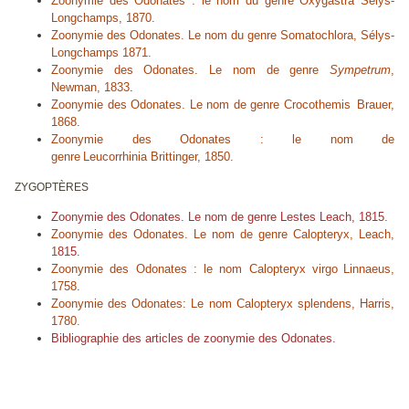
Zoonymie des Odonates : le nom du genre
Oxygastra
Sélys-
Longchamps, 1870.
Zoonymie des Odonates. Le nom du genre
Somatochlora,
Sélys-
Longchamps 1871.
Zoonymie des Odonates. Le nom de genre
Sympetrum
,
Newman, 1833
.
Zoonymie des Odonates. Le nom de genre
Crocothemis
Brauer,
1868.
Zoonymie des Odonates : le nom de
genre
Leucorrhinia
Brittinger, 1850.
ZYGOPTÈRES
Zoonymie des Odonates. Le nom de genre
Lestes
Leach, 1815.
Zoonymie des Odonates. Le nom de genre Calopteryx, Leach,
1
815.
Zoonymie des Odonates : le nom
Calopteryx virgo
Linnaeus,
1758.
Zoonymie des Odonates: Le nom
Calopteryx splendens
, Harris,
1780.
Bibliographie des articles de zoonymie des Odonates.