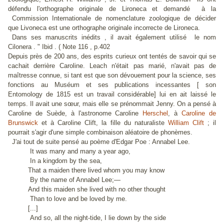
défendu l'orthographe originale de Lironeca et demandé à la
Commission Internationale de nomenclature zoologique de décider
que
Livoneca
est une orthographe originale incorrecte de
Lironeca
.
Dans ses manuscrits inédits , il avait également utilisé le nom
Cilonera . " Ibid . ( Note 116 , p.402
Depuis près de 200 ans, des esprits curieux ont tentés de savoir qui se
cachait derrière Caroline. Leach n'était pas marié, n'avait pas de
maîtresse connue, si tant est que son dévouement pour la science, ses
fonctions au Muséum et ses publications incessantes [ son
Entomology de 1815 est un travail considérable] lui en ait laissé le
temps. Il avait une sœur, mais elle se prénommait Jenny. On a pensé à
Caroline de Suède, à l'astronome Caroline
Herschel
, à
Caroline de
Brunswick
et à Caroline Clift, la fille du naturaliste
William Clift
; il
pourrait s'agir d'une simple combinaison aléatoire de phonèmes.
J'ai tout de suite pensé au poème d'Edgar Poe : Annabel Lee.
It was many and many a year ago,
In a kingdom by the sea,
That a maiden there lived whom you may know
By the name of Annabel Lee;—
And this maiden she lived with no other thought
Than to love and be loved by me.
[...]
And so, all the night-tide, I lie down by the side