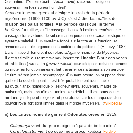
Costantino D'Antonio écrit : "
Anax - αναξ, ανακτοσ
= seigneur,
souverain, roi [des zones humides]"
Anax
est le terme grec qui désigne les rois de la période
mycénienne (1600-1100 av. J.C), c'est à dire les maîtres de
maison des palais fortifiés. A la période classique, le terme
basileus
fut utilisé, et "l
e passage d' anax à basileus représente le
passage d'un système de subordination personnelle, caractéristique du
système palatial à un système fondé sur le titre et la fonction, et
annonce ainsi l'émergence de la «cité» et du politique." (E. Levy, 1987).
Dans l'Iliade d'Homère, il se réfère à Agamemnon, roi de Mycènes.
Il est assimilé au terme wanax inscrit en Linéaire B sur des vases
et tablettes (
wa-na-ka
(ϝάναξ / wánax
) pour désigner
celui qui nomme
ou mute les fonctionnaires et fait travailler des artisans à son service.
Le titre n'étant jamais accompagné d'un nom propre, on suppose donc
qu'il est le seul dirigeant. Il est très probablement identifiable
au
ἄναξ
/
anax
homérique (« seigneur divin, souverain, maître de
maison »), mais son rôle est moins bien défini — il est sans doute
militaire, juridique et religieux, et peu étendu car les marqueurs d'un
pouvoir royal fort sont limités dans le monde mycénien." (
Wikipédia
)
.
c) Les autres noms de genre d'Odonates créés en 1815.
—
Calopteryx
vient du grec et signifie "qui a de belles ailes".
—
Cordulegaster
vient de deux mots grecs
κορδύλη
kordylē -