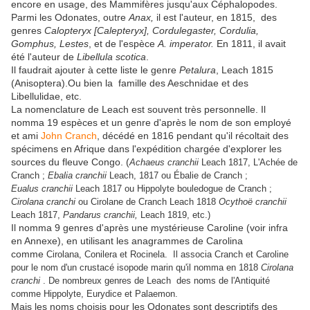
encore en usage, des Mammifères jusqu'aux Céphalopodes.
Parmi les Odonates, outre
Anax,
il est l'auteur, en 1815, des
genres
Calopteryx [Calepteryx], Cordulegaster, Cordulia,
Gomphus, Lestes
, et de l'espèce
A. imperator.
En 1811, il avait
été l'auteur de
Libellula scotica
.
Il faudrait ajouter à cette liste le genre
Petalura
, Leach 1815
(Anisoptera).Ou bien la famille des Aeschnidae et des
Libellulidae, etc.
La nomenclature de Leach est souvent très personnelle. Il
nomma 19 espèces et un genre d'après le nom de son employé
et ami
John Cranch
, décédé en 1816 pendant qu'il récoltait des
spécimens en Afrique dans l'expédition chargée d'explorer les
sources du fleuve Congo. (
Achaeus cranchii
Leach 1817, L'Achée de
Cranch ;
Ebalia cranchii
Leach, 1817 ou Ébalie de Cranch ;
Eualus cranchii
Leach 1817 ou Hippolyte bouledogue de Cranch ;
Cirolana cranchi
ou Cirolane de Cranch Leach 1818
Ocythoë cranchii
Leach 1817,
Pandarus cranchii,
Leach 1819, etc.)
Il nomma 9 genres d'après une mystérieuse Caroline (voir infra
en Annexe), en utilisant les anagrammes de Carolina
comme
Cirolana, Conilera et Rocinela. Il associa Cranch et Caroline
pour le nom d'un crustacé isopode marin qu'il nomma en 1818
Cirolana
cranchi
. De nombreux genres de Leach des noms de l'Antiquité
comme Hippolyte, Eurydice et Palaemon.
Mais les noms choisis pour les Odonates sont descriptifs des