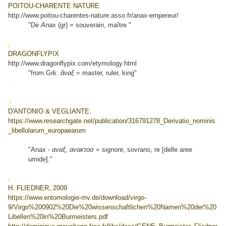
POITOU-CHARENTE NATURE
http://www.poitou-charentes-nature.asso.fr/anax-empereur/
"De
Anax
(gr) = souverain, maître "
.
DRAGONFLYPIX
http://www.dragonflypix.com/etymology.html
"from Grk.
ἄναξ
= master, ruler, king"
.
D'ANTONIO & VEGLIANTE.
https://www.researchgate.net/publication/316791278_Derivatio_nominis
_libellularum_europaearum
"Anax -
αναξ, ανακτοσ
= signore, sovrano, re [delle aree
umide]."
.
H. FLIEDNER, 2009
https://www.entomologie-mv.de/download/virgo-
9/Virgo%200902%20Die%20wissenschaftlichen%20Namen%20der%20
Libellen%20in%20Burmeisters.pdf