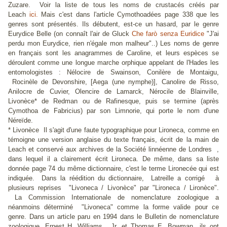
Zuzare. Voir la liste de tous les noms de crustacés créés par
Leach
ici.
Mais c'est dans l'article Cymothoadées page 338 que les
genres sont présentés. Ils débutent, est-ce un hasard, par le genre
Eurydice Belle (on connaît l'air de Gluck
Che farò senza Euridice
"
J'ai
perdu mon Eurydice, rien n'égale mon malheur"..) Les noms de genre
en français sont les anagrammes de Caroline, et leurs espèces se
déroulent comme une longue marche orphique appelant de l'Hades les
entomologistes : Nélocire de Swainson, Conilère de Montaigu,
Rocinèle de Devonshire, [Aega (une nymphe)], Canolire de Risso,
Anilocre de Cuvier, Olencire de Lamarck, Nérocile de Blainville,
Livonèce* de Redman ou de Rafinesque, puis se termine (après
Cymothoa de Fabricius) par son Limnorie, qui porte le nom d'une
Néreïde.
* Livonèce Il s'agit d'une faute typographique pour
Lironeca
, comme en
témoigne une version anglaise du texte français, écrit de la main de
Leach et conservé aux archives de la Société linnéenne de Londres ,
dans lequel il a clairement écrit Lironeca. De même, dans sa liste
donnée page 74 du même dictionnaire, c'est le terme Lironecée qui est
indiquée. Dans la réédition du dictionnaire, Latreille a corrigé à
plusieurs reprises "Livoneca / Livonèce" par "Lironeca / Lironèce".
La Commission Internationale de nomenclature zoologique a
néanmoins déterminé "Livoneca" comme la forme valide pour ce
genre. Dans un article paru en 1994 dans le
Bulletin de nomenclature
zoologique,
Ernest H. Williams , Jr. et Thomas E. Bowman ils ont