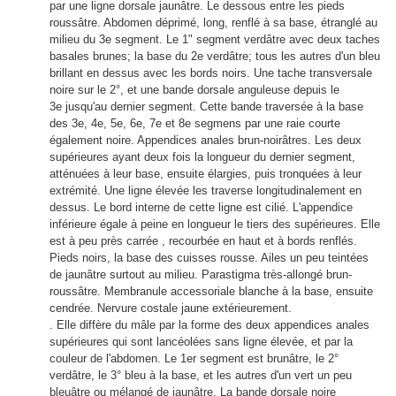
par une ligne dorsale jaunâtre. Le dessous entre les pieds
roussâtre. Abdomen déprimé, long, renflé à sa base, étranglé au
milieu du 3e segment. Le 1" segment verdâtre avec deux taches
basales brunes; la base du 2e verdâtre; tous les autres d'un bleu
brillant en dessus avec les bords noirs. Une tache transversale
noire sur le 2°, et une bande dorsale anguleuse depuis le
3e jusqu'au dernier segment. Cette bande traversée à la base
des 3e, 4e, 5e, 6e, 7e et 8e segmens par une raie courte
également noire. Appendices anales brun-noirâtres. Les deux
supérieures ayant deux fois la longueur du dernier segment,
atténuées à leur base, ensuite élargies, puis tronquées à leur
extrémité. Une ligne élevée les traverse longitudinalement en
dessus. Le bord interne de cette ligne est cilié. L'appendice
inférieure égale à peine en longueur le tiers des supérieures. Elle
est à peu près carrée , recourbée en haut et à bords renflés.
Pieds noirs, la base des cuisses rousse. Ailes un peu teintées
de jaunâtre surtout au milieu. Parastigma très-allongé brun-
roussâtre. Membranule accessoriale blanche à la base, ensuite
cendrée. Nervure costale jaune extérieurement.
. Elle diffère du mâle par la forme des deux appendices anales
supérieures qui sont lancéolées sans ligne élevée, et par la
couleur de l'abdomen. Le 1er segment est brunâtre, le 2°
verdâtre, le 3° bleu à la base, et les autres d'un vert un peu
bleuâtre ou mélangé de jaunâtre. La bande dorsale noire