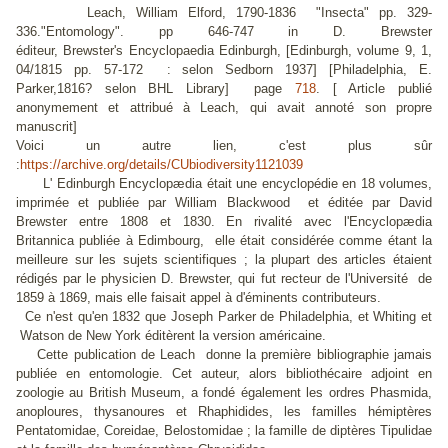
Leach, William Elford, 1790-1836 "Insecta" pp. 329-
336."Entomology". pp 646-747 in D. Brewster
éditeur,
Brewster's Encyclopaedia Edinburgh
, [Edinburgh, volume 9, 1,
04/1815 pp. 57-172 : selon Sedborn 1937] [Philadelphia, E.
Parker,1816? selon BHL Library] page
718
. [ Article publié
anonymement et attribué à Leach, qui avait annoté son propre
manuscrit]
Voici un autre lien, c'est plus sûr
:
https://archive.org/details/CUbiodiversity1121039
L' Edinburgh Encyclopædia était une encyclopédie en 18 volumes,
imprimée et publiée par William Blackwood et éditée par David
Brewster entre 1808 et 1830. En rivalité avec l'
Encyclopædia
Britannica
publiée à Edimbourg, elle était considérée comme étant la
meilleure sur les sujets scientifiques ; la plupart des articles étaient
rédigés par le physicien D. Brewster, qui fut recteur de l'Université de
1859 à 1869, mais elle faisait appel à d'éminents contributeurs.
Ce n'est qu'en 1832 que Joseph Parker de Philadelphia, et Whiting et
Watson de New York éditèrent la version américaine.
Cette publication de Leach donne la première bibliographie jamais
publiée en entomologie. Cet auteur, alors bibliothécaire adjoint en
zoologie au British Museum, a fondé également les ordres Phasmida,
anoploures, thysanoures et Rhaphidides, les familles hémiptères
Pentatomidae, Coreidae, Belostomidae ; la famille de diptères Tipulidae