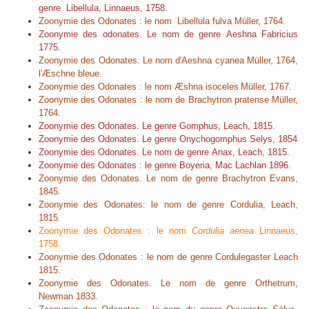
genre
Libellula
, Linnaeus, 1758.
Zoonymie des Odonates : le nom Libellula fulva Müller, 1764.
Zoonymie des odonates. Le nom de genre
Aeshna
Fabricius
1775.
Zoonymie des Odonates. Le nom d'Aeshna cyanea Müller, 1764,
l'Æschne bleue.
Zoonymie des Odonates : le nom Æshna isocele
s
Müller, 1767.
Zoonymie des Odonates : le nom de
Brachytron pratense
Müller,
1764.
Zoonymie des Odonates. Le genre
Gomphus
, Leach, 1815.
Zoonymie des Odonates. Le genre
Onychogomphus
Selys, 1854
Zoonymie des Odonates. Le nom de genre
Anax
, Leach, 1815.
Zoonymie des Odonates : le genre
Boyeria
, Mac Lachlan 1896.
Zoonymie des Odonates. Le nom de genre
Brachytron
Evans,
1845.
Zoonymie des Odonates: le nom de genre
Cordulia,
Leach,
1815.
Zoonymie des Odonates : le nom
Cordulia aenea
Linnaeus,
1758.
Zoonymie des Odonates : le nom de genre
Cordulegaster
Leach
1815.
Zoonymie des Odonates. Le nom de genre
Orthetrum
,
Newman 1833.