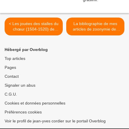
< Les jouées des stalles du
La bibliographie de mes
chœur (1504-1520) de
articles de zoonymie des
l'ancienne cathédrale de
Odonates. >
Saint-Pol-de-Léon.
Hébergé par Overblog
Top articles
Pages
Contact
Signaler un abus
C.G.U.
Cookies et données personnelles
Préférences cookies
Voir le profil de jean-yves cordier sur le portail Overblog