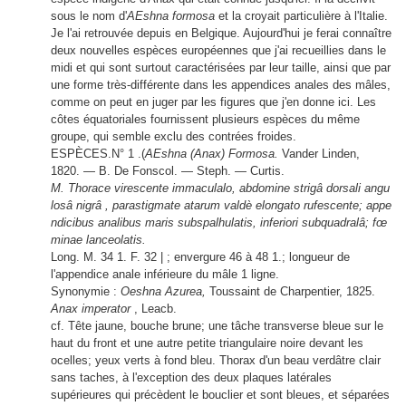
sous le nom d'
AEshna formosa
et la croyait particulière à l'Italie.
Je l'ai retrouvée depuis en Belgique. Aujourd'hui je ferai connaître
deux nouvelles espèces européennes que j'ai recueillies dans le
midi et qui sont surtout caractérisées par leur taille, ainsi que par
une forme très-différente dans les appendices anales des mâles,
comme on peut en juger par les figures que j'en donne ici. Les
côtes équatoriales fournissent plusieurs espèces du même
groupe, qui semble exclu des contrées froides.
ESPÈCES.N° 1 .(
AEshna (Anax) Formosa.
Vander Linden,
1820. — B. De Fonscol. — Steph. — Curtis.
M. Thorace virescente immaculalo, abdomine strigâ dorsali angu
losâ nigrâ , parastigmate atarum valdè elongato rufescente; appe
ndicibus analibus maris subspalhulatis, inferiori subquadralâ; fœ
minae lanceolatis.
Long. M. 34 1. F. 32 | ; envergure 46 à 48 1.; longueur de
l'appendice anale inférieure du mâle 1 ligne.
Synonymie :
Oeshna Azurea,
Toussaint de Charpentier, 1825.
Anax imperator
, Leacb.
cf. Tête jaune, bouche brune; une tâche transverse bleue sur le
haut du front et une autre petite triangulaire noire devant les
ocelles; yeux verts à fond bleu. Thorax d'un beau verdâtre clair
sans taches, à l'exception des deux plaques latérales
supérieures qui précèdent le bouclier et sont bleues, et séparées