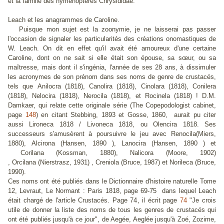
et la famille des hyménoptères Chrysididae.
Leach et les anagrammes de Caroline.
Puisque mon sujet est la zoonymie, je ne laisserai pas passer
l'occasion de signaler les particularités des créations onomastiques de
W. Leach. On dit en effet qu'il avait été amoureux d'une certaine
Caroline, dont on ne sait si elle était son épouse, sa sœur, ou sa
maîtresse, mais dont il s'ingénia, l'année de ses 28 ans, à dissimuler
les acronymes de son prénom dans ses noms de genre de crustacés,
tels que
Anilocra (1818), Canolira (1818), Cinolara (1818), Conilera
(1818), Nelocira (1818), Nerocila (1818)
, et
Rocinela (1818)
! D.M.
Damkaer, qui relate cette originale série (
The Copepodologist cabinet
,
page
148
) en citant Stebbing, 1893 et Gosse, 1860, aurait pu citer
aussi
Lironeca
1818 /
Livoneca
1818, ou
Olencira
1818. Ses
successeurs s'amusèrent à poursuivre le jeu avec
Renocila
(Miers,
1880),
Alcirona
(Hansen, 1890 ),
Lanocira
(Hansen, 1890 ) et
Corilana
(Kossman, 1880),
Nalicora
(Moore, 1902)
,
Orcilana
(Nierstrasz, 1931) ,
Creniola
(Bruce, 1987) et
Norileca
(Bruce,
1990).
Ces noms ont été publiés dans le
Dictionnaire d'histoire naturelle
Tome
12, Levraut, Le Normant : Paris 1818, page 69-75 dans lequel Leach
était chargé de l'article Crustacés. Page 74, il écrit page
74
"Je crois
utile de donner la liste des noms de tous les genres de crustacés qui
ont été publiés jusqu'à ce jour", de Aegée, Aeglée jusqu'à Zoé, Zozime,