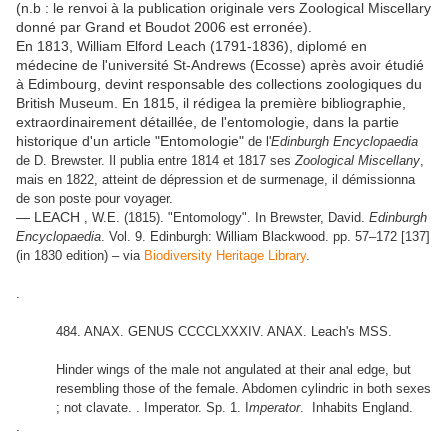
(n.b : le renvoi à la publication originale vers Zoological Miscellary
donné par Grand et Boudot 2006 est erronée).
En 1813, William Elford Leach (1791-1836), diplomé en
médecine de l'université St-Andrews (Ecosse) après avoir étudié
à Edimbourg, devint responsable des collections zoologiques du
British Museum. En 1815, il rédigea la première bibliographie,
extraordinairement détaillée, de l'entomologie, dans la partie
historique d'un article "Entomologie"
de l'
Edinburgh Encyclopaedia
de D. Brewster. Il publia entre 1814 et 1817 ses
Zoological Miscellany
,
mais en 1822, atteint de dépression et de surmenage, il démissionna
de son poste pour voyager.
— LEACH
, W.E. (1815). "Entomology". In Brewster, David.
Edinburgh
Encyclopaedia
. Vol. 9. Edinburgh: William Blackwood. pp. 57–172 [137]
(in 1830 edition) – via
Biodiversity Heritage Library
.
.
484. ANAX. GENUS CCCCLXXXIV. ANAX. Leach's MSS.
Hinder wings of the male not angulated at their anal edge, but
resembling those of the female. Abdomen cylindric in both sexes
; not clavate. . Imperator. Sp. 1. I
mperator
. Inhabits England.
.