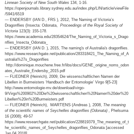
Linnean Society of New South Wales
134, 1-16.
https://openjournals.library.sydney.edu.au/index.php/LIN/article/viewFile
/5941/6519
— ENDERSBY (
IAN D., FRS ), 2012, The Naming of Victoria’s
Dragonflies (Insecta: Odonata,
Proceedings of the Royal Society of
Victoria
123(3): 155-178.
https://www.academia.edu/28354624/The_Naming_of_Victoria_s_Drago
nflies_Insecta_Odonata_
— ENDERSBY (
IAN D. ), 2015, The naming's of Australia's dragonflies.
https://www.researchgate.net/publication/283318421_The_Naming_of_A
ustralia%27s_Dragonflies
http://dominique.mouchene.free.fr/libs/docs/GENE_origine_noms_odon
ates_Australie_Endersby_2015.pdf
—
FLIEDNER (Heinrich), 2009, Die wissenschaftlichen Namen der
Libellen in Burmeisters ‘Handbuch der Entomologie’ Virgo 9[5-23]
http://www.entomologie-mv.de/download/virgo-
9/Virgo%200902%20Die%20wissenschaftlichen%20Namen%20der%20
Libellen%20in%20Burmeisters.pdf
MARTENS (
—
FLIEDNER (Heinrich),
Andreas ), 2008,
The meaning
of the scientific names of Seychelles dragonflies (Odonata)
, Phelsuma
16 (2008); 49-57
https://www.researchgate.net/publication/228819379_The_meaning_of_t
he_scientific_names_of_Seychelles_dragonflies_Odonata [accessed
Jan 04 2018].