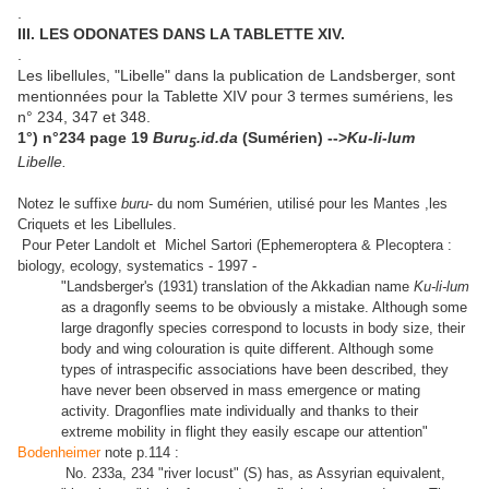
.
III. LES ODONATES DANS LA TABLETTE XIV.
.
Les libellules, "Libelle" dans la publication de Landsberger, sont
mentionnées pour la Tablette XIV pour 3 termes sumériens, les
n° 234, 347 et 348.
1°) n°234 page 19
Buru
.id.da
(Sumérien) -->
Ku-li-lum
5
Libelle.
Notez le suffixe
buru
- du nom Sumérien, utilisé pour les Mantes ,les
Criquets et les Libellules.
Pour Peter Landolt et ‎Michel Sartori (Ephemeroptera & Plecoptera :
biology, ecology, systematics - 1997 -
"Landsberger's (1931) translation of the Akkadian name
Ku-li-lum
as a dragonfly seems to be obviously a mistake. Although some
large dragonfly species correspond to locusts in body size, their
body and wing colouration is quite different. Although some
types of intraspecific associations have been described, they
have never been observed in mass emergence or mating
activity. Dragonflies mate individually and thanks to their
extreme mobility in flight they easily escape our attention"
Bodenheimer
note p.114 :
No. 233a, 234 "river locust" (S) has, as Assyrian equivalent,