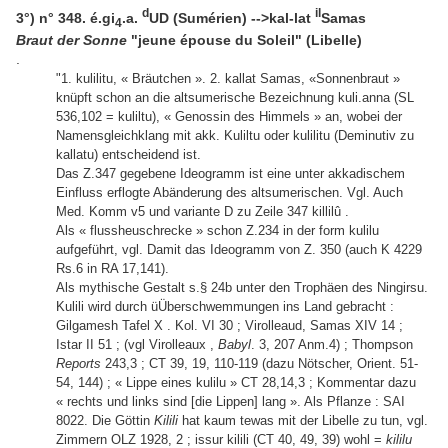
d
il
3°) n° 348. é.gi
.a.
UD (Sumérien) -->kal-lat
Samas
4
Braut der Sonne
"jeune épouse du Soleil" (Libelle)
.
"1. kulilitu, « Bräutchen ». 2. kallat Samas, «Sonnenbraut »
knüpft schon an die altsumerische Bezeichnung kuli.anna (SL
536,102 = kuliltu), « Genossin des Himmels » an, wobei der
Namensgleichklang mit akk. Kuliltu oder kulilitu (Deminutiv zu
kallatu) entscheidend ist.
Das Z.347 gegebene Ideogramm ist eine unter akkadischem
Einfluss erflogte Abänderung des altsumerischen. Vgl. Auch
Med. Komm v5 und variante D zu Zeile 347 killilû .
Als « flussheuschrecke » schon Z.234 in der form kulilu
aufgeführt, vgl. Damit das Ideogramm von Z. 350 (auch K 4229
Rs.6 in RA 17,141).
Als mythische Gestalt s.§ 24b unter den Trophäen des Ningirsu.
Kulili wird durch üÜberschwemmungen ins Land gebracht :
Gilgamesh Tafel X . Kol. VI 30 ; Virolleaud, Samas XIV 14 ;
Istar II 51 ; (vgl Virolleaux ,
Babyl
. 3, 207 Anm.4) ; Thompson
Reports
243,3 ; CT 39, 19, 110-119 (dazu Nötscher, Orient. 51-
54, 144) ; « Lippe eines kulilu » CT 28,14,3 ; Kommentar dazu
« rechts und links sind [die Lippen] lang ». Als Pflanze : SAI
8022. Die Göttin
Kilili
hat kaum tewas mit der Libelle zu tun, vgl.
Zimmern OLZ 1928, 2 ; issur kilili (CT 40, 49, 39) wohl =
kililu