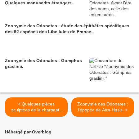
Quelques manuscrits étrangers.
Zoonymie des Odonates : étude des épithètes spécifiques
des 92 espèces des Libellules de France.
Zoonymie des Odonates : Gomphus
graslinii.
< Quelques pièces
Zoonymie des Odonates :
sculptées de la charpente
l'épopée de Atra-Hasis. >
de l'église de Grâces à
Guingamp. Les abouts de
poinçons.
Hébergé par Overblog