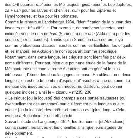
des Orthoptères,
mul
pour les Mollusques,
girish
pour les Lépidoptères,
za + ush
pour les larves et chenilles,
num
pour les Diptères et
Hyménoptères, et
kuli
pour les odonates.
Comme le remarque Landsberger 1934, l'identification de la plupart des
insectes est très difficile. Par exemple, de nombreux insectes sont
indiqués sous le nom de
buru
(Sumérien) ou
e-ribu
(Akkadien) pour les
criquets (et/ou locustes). Tandis qu'en Sumérien
buru
est employé
comme préfixe pour d'autres insectes comme les libellules, les criquets
et les mantes, en Akkadien le nom apparaît comme spécifique.
Notamment, dans cette langue, les criquets sont identifiés par deux
noms différents. Pourtant, bien que pour une étude de la faune de la
Mésopotamie ancienne le terme Akkadien soit en général le plus
intéressant, l'étude des deux langages s'impose. En utilisant ces deux
langues, on estime le nombre d'espèces d'insectes à une centaine. La
mention des insectes utilisés en médecine, d'ailleurs, peut donner
quelques indices ; ainsi le « zizanu » n°235, 236
« Le criquet [ou la locuste] des champs a des pattes sauteuses (ou
éventuellement des antennes) particulièrement plus longues que le
criquet [ou la locuste] des forêts, et son cou est [plus] long. » Cela
évoque à Bodenheimer un Tettigonidé.
Suivant l'étude de Langsberger 1934, les Sumériens [et Akkadiens]
connaissaient les larves et les chenilles ainsi que leurs stades de
développement.