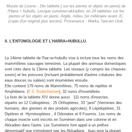
Musée du Louvre : 16e tablette ( sur les pierres et objets en pierre) de
l'Harra = hubullu, Lexique sumérien-akkadien, en 24 tablettes sur les
pierres et les objets en pierre. Argile, milieu 1er millénaire avant JC
(copie d'un original plus ancien). Provenance : Warka, l'ancien Uruk.
.
II. L'ENTOMOLOGIE ET L'HARRA=HUBULLU.
.
La 14ème tablette de l'har.ra=hubullu vise à inclure tous les noms des
mammifères sauvages terrestres. La plupart des animaux domestiques
sont cités dans la 13ème tablette. Les oiseaux (y compris les chauves-
souris) et les poissons (incluant probablement d'autres créatures des
eaux douces ou salées) sont énumérées ensuite.
Elle contient 179 noms de Mammifères, 75 noms de reptiles et
Amphibiens. (
F.S. Bodenheimer
), 32 noms d'invertébrés .
La liste de la tablette XIV donne aussi 111 noms d'insectes,
répartis en 12 Coléoptères, 25 Orthoptères, 33 "pest" (Vermines des
humains, des greniers et des produits agricoles), 8 Lépidoptères, 31
Diptères et Hyménoptères , 4 Odonates et 8 Fourmis. Les noms de
chaque insecte sont inscrits en Sumérien dans une colonne et en
Akkadien dans l'autre. Les Sumériens font appel à un préfixe
dénominatif que n'emploient pas les Akkadiens :
buru
pour la plupart