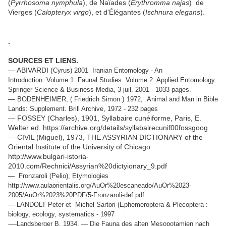
(
Pyrrhosoma nymphula
), de Naïades (
Erythromma najas
) de
Vierges (
Calopteryx virgo
), et d'Élégantes (
Ischnura elegans
).
.
.
SOURCES ET LIENS.
— ABIVARDI (
Cyrus) 2001 Iranian Entomology - An
Introduction: Volume 1: Faunal Studies. Volume 2: Applied Entomology
Springer Science & Business Media, 3 juil. 2001 - 1033 pages.
—
)
BODENHEIMER, (
Friedrich Simon
1972,
Animal and Man in Bible
Lands: Supplement. Brill Archive, 1972 - 232 pages
— FOSSEY (Charles), 1901, Syllabaire cunéiforme, Paris, E.
Welter ed. https://archive.org/details/syllabairecunif00fossgoog
— CIVIL (Miguel), 1973, THE ASSYRIAN DICTIONARY of the
Oriental Institute of the University of Chicago
http://www.bulgari-istoria-
2010.com/Rechnici/Assyrian%20dictyionary_9.pdf
—
Fronzaroli (Pelio), Etymologies
http://www.aulaorientalis.org/AuOr%20escaneado/AuOr%2023-
2005/AuOr%2023%20PDF/5-Fronzaroli-def.pdf
— LANDOLT
Peter et ‎Michel Sartori (Ephemeroptera & Plecoptera :
biology, ecology, systematics - 1997
-
—Landsberger B. 1934. — Die Fauna des alten Mesopotamien nach