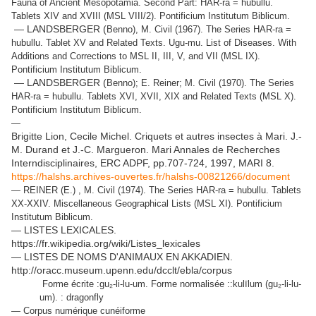
Fauna of Ancient Mesopotamia. Second Part: HAR-ra = hubullu.
Tablets XIV and XVIII (MSL VIII/2). Pontificium Institutum Biblicum.
— LANDSBERGER (
Benno)
, M. Civil (1967). The Series HAR-ra =
hubullu. Tablet XV and Related Texts. Ugu-mu. List of Diseases. With
Additions and Corrections to MSL II, III, V, and VII (MSL IX).
Pontificium Institutum Biblicum.
— LANDSBERGER (
Benno)
; E. Reiner; M. Civil (1970). The Series
HAR-ra = hubullu. Tablets XVI, XVII, XIX and Related Texts (MSL X).
Pontificium Institutum Biblicum.
—
Brigitte Lion, Cecile Michel. Criquets et autres insectes à Mari. J.-
M. Durand et J.-C. Margueron. Mari Annales de Recherches
Interndisciplinaires, ERC ADPF, pp.707-724, 1997, MARI 8.
https://halshs.archives-ouvertes.fr/halshs-00821266/document
— REINER (E.) , M. Civil (1974). The Series HAR-ra = hubullu. Tablets
XX-XXIV. Miscellaneous Geographical Lists (MSL XI). Pontificium
Institutum Biblicum.
— LISTES LEXICALES.
https://fr.wikipedia.org/wiki/Listes_lexicales
— LISTES DE NOMS D'ANIMAUX EN AKKADIEN.
http://oracc.museum.upenn.edu/dcclt/ebla/corpus
Forme écrite :gu₂-li-lu-um. Forme normalisée ::kulīlum (gu₂-li-lu-
um). : dragonfly
— Corpus numérique cunéiforme