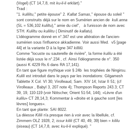
(Vogel) (CT 14,7,8, mit
ku-li-li
erklärt)."
Trad :
"1.
kulilitu
," petite épouse" 2.
Kallat Samas
," épouse du soleil "
sont construits déjà sur le nom en Sumérien ancien de
kuli.anna
(SL = 536,102
kuliltu
)," amie du ciel", à l'unisson de nom avec
STH.
Kuliltu
ou
kulilitu
( Diminutif de
kallatu
).
L'idéogramme donné en n°.347 est une altération de l'ancien-
sumérien sous l'influence akkadienne. Voir aussi Med. v5 [page
44] et la variante D à la ligne 347
killilû.
Comme "locuste ou sauterelle de rivière",
la forme
kulilu
a été
listée
déjà sous le n°.234 , cf. Ainsi l'idéogramme de n°. 350
(aussi K 4229 Rs.6 dans RA 17,141).
En tant que figure mythique voir § 24b les trophées de Ningirsu.
Kulili
est introduit dans le pays par les inondations: Gilgamesh
Tablette X Col. VI 30; Virolleaud, Sam. XIV 14; Istar II 51; (cf
Virolleaux , Babyl 3, 207 note 4); Thompson Reports 243.3; CT
39, 19, 110-119 (voir Nötscher, Orient 51-54, 144); «Lèvre d'un
kulilu
» CT 28,14,3; Kommentar à «droite et à gauche sont [les
lèvres] longues».
En tant que plante: SAI 8022.
La déesse
Kilili
n'a presque rien à voir avec la libellule, cf.
Zimmern OLZ 1928, 2;
issur kilili
(CT 40, 49, 39) bien =
kililu
(oiseau) (CT 14,7,8, avec
ku-li-li
expliqué). "