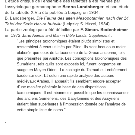
L'étude critique de l'ensemble des tablettes a été menée par
l'assyriologue germanophone
Benno Landsberger
, et son étude
de la tablette XIV a été publiée à Leipzig en 1934.
B. Landsberger,
Die Fauna des alten Mesopotamien nach der 14.
Tafel der Serie Har-ra hubullu
(Leipzig: S. Hirzel, 1934).
La partie zoologique a été détaillée par
F. Simon. Bodenheimer
en 1972 dans
Animal and Man in Bible Lands: Supplement
:
"Les principes taxonomiques étaient plutôt simplistes et
ressemblent à ceux utilisés par Pline. Ils sont beaucoup moins
élaborés que ceux de la taxonomie de la Grèce ancienne, tels
que présentés par Aristote. Les conceptions taxonomiques des
Sumériens, tels qu'ils sont exposés ici, furent longtemps en
suage en Moyen-Orient. La zoologie du Talmud est entièrement
basée sur eux. Et selon une rapide analyse des auteurs
médiévaux Arabes, il apparaît 'ils semblent encore accepter
d'une manière générale la base de ces dispositions
taxonomiques. Il est néanmoins possible que les connaissances
des anciens Sumériens, des Babyloniens et des Assyriens
étaient bien supérieures à l'impression donnée par l'analyse de
cette simple liste de noms."
.