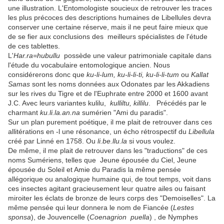
une illustration. L'Entomologiste soucieux de retrouver les traces
les plus précoces des descriptions humaines de Libellules devra
conserver une certaine réserve, mais il ne peut faire mieux que
de se fier aux conclusions des meilleurs spécialistes de l'étude
de ces tablettes.
L'
Har.ra=hubullu
possède une valeur patrimoniale capitale dans
l'étude du vocabulaire entomologique ancien. Nous
considérerons donc que
ku-li-lum, ku-li-li-ti, ku-li-li-tum
ou
Kallat
Samas
sont les noms données aux Odonates par les Akkadiens
sur les rives du Tigre et de l'Euphrate entre 2000 et 1600 avant
J.C. Avec leurs variantes kulilu,
kulliltu, killilu
. Précédés par le
charmant
ku.li.la.an.na
sumérien "Ami du paradis".
Sur un plan purement poétique, il me plait de retrouver dans ces
allitérations en -l une résonance, un écho rétrospectif du
Libellula
créé par Linné en 1758. Ou
li.be.llu.la
si vous voulez.
De même, il me plait de retrouver dans les "traductions" de ces
noms Sumériens, telles que Jeune épousée du Ciel, Jeune
épousée du Soleil et Amie du Paradis la même pensée
allégorique ou analogique humaine qui, de tout temps, voit dans
ces insectes agitant gracieusement leur quatre ailes ou faisant
miroiter les éclats de bronze de leurs corps des "Demoiselles". La
même pensée qui leur donnera le nom de Fiancée (
Lestes
sponsa
), de Jouvencelle (
Coenagrion puella
) , de Nymphes