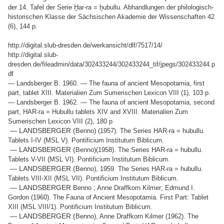
der 14. Tafel der Serie Ḫar-ra = ḫubullu. Abhandlungen der philologisch-
historischen Klasse der Sächsischen Akademie der Wissenschaften 42
(6), 144 p.
http://digital.slub-dresden.de/werkansicht/dlf/7517/14/
http://digital.slub-
dresden.de/fileadmin/data/302433244/302433244_tif/jpegs/302433244.p
df
— Landsberger B. 1960. — The fauna of ancient Mesopotamia, first
part, tablet XIII. Materialien Zum Sumerischen Lexicon VIII (1), 103 p.
— Landsberger B. 1962. — The fauna of ancient Mesopotamia, second
part, HAR-ra = Hubullu tablets XIV and XVIII. Materialien Zum
Sumerischen Lexicon VIII (2), 180 p
— LANDSBERGER (
Benno) (1957). The Series HAR-ra = hubullu.
Tablets I-IV (MSL V). Pontificium Institutum Biblicum.
— LANDSBERGER (
Benno)
(1958). The Series HAR-ra = hubullu.
Tablets V-VII (MSL VI). Pontificium Institutum Biblicum.
— LANDSBERGER (
Benno),
1959. The Series HAR-ra = hubullu.
Tablets VIII-XII (MSL VII). Pontificium Institutum Biblicum.
— LANDSBERGER
Benno
; Anne Draffkorn Kilmer; Edmund I.
Gordon (1960). The Fauna of Ancient Mesopotamia. First Part: Tablet
XIII (MSL VIII/1). Pontificium Institutum Biblicum.
— LANDSBERGER (
Benno)
, Anne Draffkorn Kilmer (1962). The