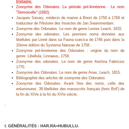
Bretagne.
Zoonymie des Odonates. La période pré-linnéenne. Le nom
"Demoiselle" (1682).
Jacques Savary, médecin de marine à Brest de 1758 à 1768 et
traducteur de l'Histoire des Insectes de Jan Swammerdam.
Zoonymie des Odonates. Le nom de genre Lestes Leach, 1815.
Zoonymie des odonates. Les premiers noms données aux
libellules par Linné dans sa Fauna suecica de 1746 puis dans la
10eme édition du Systema Naturae de 1758 .
Zoonymie pré-linnéenne des Odonates : origine du nom de
genre Libellula, Linnaeus, 1758.
Zoonymie des odonates. Le nom de genre Aeshna Fabricius
1775.
Zoonymie des Odonates. Le nom de genre Anax, Leach, 1815.
Bibliographie des articles de zoonymie des Odonates.
Zoonymie des Odonates. Avant l'ère des noms, celle des
enluminures. 39 libellules des manuscrits français (hors BnF) de
la fin du XIVe à la fin du XVIe siècle.
.
.
I. GÉNÉRALITÉS : HAR.RA=HUBULLU.