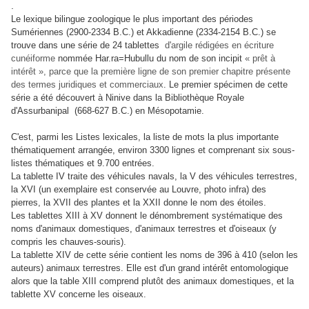
.
Le lexique bilingue zoologique le plus important des périodes
Sumériennes (2900-2334 B.C.) et Akkadienne (2334-2154 B.C.) se
trouve dans une série de 24 tablettes
d'argile rédigées en écriture
cunéiforme
nommée Har.ra=Hubullu du nom de son incipit
« prêt à
intérêt », parce que la première ligne de son premier chapitre présente
des termes juridiques et commerciaux
. Le premier spécimen de cette
série a été découvert à Ninive dans la Bibliothèque Royale
d'Assurbanipal (668-627 B.C.) en Mésopotamie.
C'est, parmi les Listes lexicales, la liste de mots la plus importante
thématiquement arrangée, environ 3300 lignes et comprenant six sous-
listes thématiques et 9.700 entrées.
La tablette IV traite des véhicules navals, la V des
véhicules terrestres,
la XVI (un exemplaire est conservée au Louvre, photo infra) des
pierres, la XVII des plantes et la XXII donne le nom des étoiles.
Les tablettes XIII à XV donnent le dénombrement systématique des
noms d'animaux domestiques, d'animaux terrestres et d'oiseaux (y
compris les chauves-souris).
La tablette XIV de cette série contient les noms de 396 à 410 (selon les
auteurs) animaux terrestres. Elle est d'un grand intérêt entomologique
alors que la table XIII comprend plutôt des animaux domestiques, et la
tablette XV concerne les oiseaux.