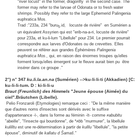
"river locust" in the former, dragonfly in the second case. The
former may refer to the larvae of Odonata or to fresh water
shrimps. Possibly they refer to the large Ephemerid Palingenia
euphratica Mos.
Trad :"233a, 234 "buru
.id, locuste de rivière" en Sumérien a
5
un équivalent Assyrien qui est "erib-na-a-ri, locuste de rivière"
pour 233a, et ku-li-lum "Libellule" pour 234. Le premier pourrait
correspondre aux larves d'Odonates ou de crevettes. Elles
peuvent se référer aux grandes Éphémères
Palingenia
euphratica Mos.,
qui, en raison des énormes troupes qu'elles
forment lorsqu'elles émergent sur le fleuve aurait bien pu être
insérer dans ce groupe ."
2°) n° 347
ku.li.la.an.na
(Sumérien) -->ku-li-li-ti (Akkadien) [C:
ku-li-li-tum. D : ki-li-li-u
Braut (Freunlich) des Himmels
"Jeune épouse (Aimée) du
ciel".Bräutchen (Libelle).
Pelio Fronzaroli (Etymologies) remarque ceci : "
De la même manière
que d'autres noms d'insectes sont dérivés avec le suffixe
d'appartenance -ī-, dans la forme au féminin -īt- comme ≠
abubītu
"abeille", "l'insecte qui bourdonne", de *
≠b
b "murmurer", la libellule
kulilītu
est une re-détermination à partir de
kulīlu
"libellule", "la petite
épouse", diminutif de
kallatu d Šamaš
."