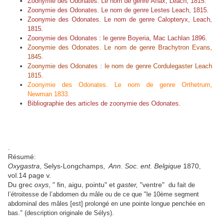
Zoonymie des Odonates. Le nom de genre Anax, Leach, 1815.
Zoonymie des Odonates. Le nom de genre Lestes Leach, 1815.
Zoonymie des Odonates. Le nom de genre Calopteryx, Leach,
1815.
Zoonymie des Odonates : le genre Boyeria, Mac Lachlan 1896.
Zoonymie des Odonates. Le nom de genre
Brachytron
Evans,
1845.
Zoonymie des Odonates : le nom de genre Cordulegaster Leach
1815.
Zoonymie des Odonates. Le nom de genre Orthetrum,
Newman 1833.
Bibliographie des articles de zoonymie des Odonates.
.
Résumé:
Oxygastra
, Selys-Longchamps,
Ann. Soc. ent. Belgique
1870,
vol.14 page v.
Du grec
oxys
, " fin, aigu, pointu" et
gaster,
"ventre"
du fait de
l’étroitesse de l’abdomen du mâle ou de ce que "l
e 10ème segment
abdominal des mâles [est] prolongé en une pointe longue penchée en
bas." (description originale de Sélys).