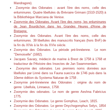
Mandragore).
Zoonymie des Odonates : avant l'ère des noms, celle des
enluminures. Quatre libellules du Bréviaire Grimani (1510-1520) à
la Bibliothèque Marciana de Venise.
Zoonymie des Odonates. Avant l'ère des noms, les enluminures
de Jean Bourdichon dans les Grandes Heures d'Anne de
Bretagne.
Zoonymie des Odonates. Avant l'ère des noms, celle des
enluminures. 39 libellules des manuscrits français (hors BnF) de
la fin du XIVe à la fin du XVIe siècle.
Zoonymie des Odonates. La période pré-linnéenne. Le nom
"Demoiselle" (1682).
Jacques Savary, médecin de marine à Brest de 1758 à 1768 et
traducteur de l'Histoire des Insectes de Jan Swammerdam.
Zoonymie des odonates. Les premiers noms données aux
libellules par Linné dans sa Fauna suecica de 1746 puis dans la
10eme édition du Systema Naturae de 1758 .
Zoonymie pré-linnéenne des Odonates : origine du nom de
genre Libellula, Linnaeus, 1758.
Zoonymie des odonates. Le nom de genre Aeshna Fabricius
1775.
Zoonymie des Odonates. Le genre Gomphus, Leach, 1815.
Zoonymie des Odonates. Le genre Onychogomphus Selys, 1854