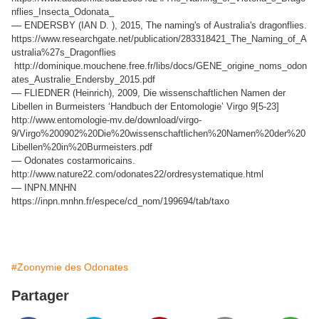
nflies_Insecta_Odonata_
—
ENDERSBY (IAN D. ), 2015, The naming's of Australia's dragonflies.
https://www.researchgate.net/publication/283318421_The_Naming_of_A
ustralia%27s_Dragonflies
http://dominique.mouchene.free.fr/libs/docs/GENE_origine_noms_odon
ates_Australie_Endersby_2015.pdf
—
FLIEDNER (Heinrich), 2009, Die wissenschaftlichen Namen der
Libellen in Burmeisters ‘Handbuch der Entomologie’ Virgo 9[5-23]
http://www.entomologie-mv.de/download/virgo-
9/Virgo%200902%20Die%20wissenschaftlichen%20Namen%20der%20
Libellen%20in%20Burmeisters.pdf
—
Odonates costarmoricains.
http://www.nature22.com/odonates22/ordresystematique.html
—
INPN.MNHN
https://inpn.mnhn.fr/espece/cd_nom/199694/tab/taxo
#Zoonymie des Odonates
Partager