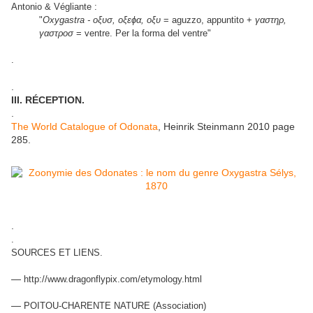
Antonio & Végliante :
"
Oxygastra
- οξυσ, οξεϕα, οξυ
= aguzzo, appuntito +
γαστηρ,
γαστροσ
= ventre. Per la forma del ventre"
.
.
III. RÉCEPTION.
.
The World Catalogue of Odonata
, Heinrik Steinmann 2010 page
285.
.
.
SOURCES ET LIENS.
—
http://www.dragonflypix.com/etymology.html
—
POITOU-CHARENTE NATURE (Association)