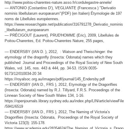
http://www.poitou-charentes-nature.asso.fr/cordulegastre-annele/
—
ANTONIO (Costantino D’), VEGLIANTE (Francesca ) "Derivatio
nominis libellularum europæarum"(PDF) (en Italien) Étymologie de 197
noms de Libellules européennes.
https://www.researchgate.net/publication/316791278_Derivatio_nominis
_libellularum_europaearum
—
PRÉCIGOUT (Laurent), PRUD'HOMME (Eric), 2009, Libellules de
Poitou-Charentes, Ed. Poitou-Charentes Nature, 255 pages,
—
ENDERSBY (IAN D. ), 2012, : Watson and Theischinger: the
etymology of the dragonfly (Insecta: Odonata) names which they
published Journal and Proceedings of the Royal Society of New South
Wales, vol. 145, nos. 443 & 444, pp. 34-53. ISSN 0035-
9173/12/010034-20 34
https://royalsoc.org.au/images/pdf/journal/145_Endersby.pdf
—
ENDERSBY (IAN D., FRS ), 2012, Etymology of the Dragonflies
(Insecta: Odonata) named by R.J. Tillyard, F.R.S. Proceedings of the
Linnean Society of New South Wales 134, 1-16.
https://openjournals.library.sydney.edu.au/index.php/LIN/article/viewFile
/5941/6519
—
ENDERSBY (IAN D., FRS ), 2012, The Naming of Victoria’s
Dragonflies (Insecta: Odonata, Proceedings of the Royal Society of
Victoria 123(3): 155-178.
https://www.academia.edu/28354624/The_Naming_of_Victoria_s_Drago