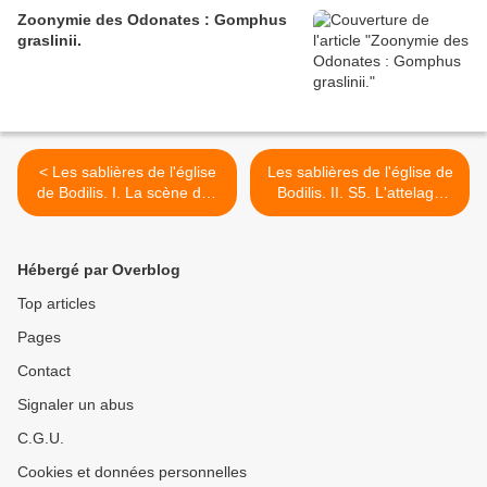
Zoonymie des Odonates : Gomphus
graslinii.
< Les sablières de l'église
Les sablières de l'église de
de Bodilis. I. La scène des
Bodilis. II. S5. L'attelage
semailles et du labour.
fantastique du coté sud. >
Hébergé par Overblog
Top articles
Pages
Contact
Signaler un abus
C.G.U.
Cookies et données personnelles