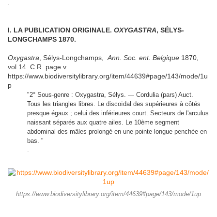
.
.
I. LA PUBLICATION ORIGINALE.
OXYGASTRA
, SÉLYS-
LONGCHAMPS 1870.
Oxygastra
, Sélys-Longchamps,
Ann. Soc. ent. Belgique
1870,
vol.14. C.R. page v.
https://www.biodiversitylibrary.org/item/44639#page/143/mode/1u
p
"2° Sous-genre : Oxygastra, Sélys. — Cordulia (pars) Auct.
Tous les triangles libres. Le discoïdal des supérieures à côtés
presque égaux ; celui des inférieures court. Secteurs de l'arculus
naissant séparés aux quatre ailes. Le 10ème segment
abdominal des mâles prolongé en une pointe longue penchée en
bas. "
.
https://www.biodiversitylibrary.org/item/44639#page/143/mode/1up