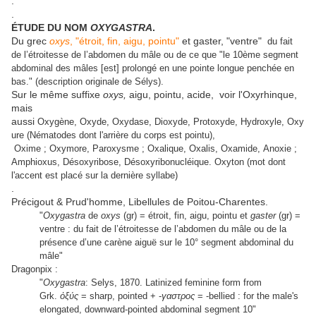
.
.
ÉTUDE DU NOM
OXYGASTRA
.
Du grec
oxys
, "étroit, fin, aigu, pointu"
et gaster, "ventre"
du fait
de l’étroitesse de l’abdomen du mâle ou de ce que "l
e 10ème segment
abdominal des mâles [est] prolongé en une pointe longue penchée en
bas." (description originale de Sélys).
Sur le même suffixe
oxys,
aigu, pointu, acide, voir l'Oxyrhinque,
mais
aussi
Oxygène, Oxyde, Oxydase, Dioxyde, Protoxyde, Hydroxyle, Oxy
ure (Nématodes dont l'arrière du corps est pointu),
Oxime ; Oxymore, Paroxysme ; Oxalique, Oxalis, Oxamide, Anoxie ;
Amphioxus, Désoxyribose, Désoxyribonucléique. Oxyton (mot dont
l'accent est placé sur la dernière syllabe)
.
Précigout & Prud'homme, Libellules de Poitou-Charentes.
"
Oxygastra
de
oxys
(gr) = étroit, fin, aigu, pointu et
gaster
(gr) =
ventre : du fait de l’étroitesse de l’abdomen du mâle ou de la
présence d’une carène aiguë sur le 10° segment abdominal du
mâle"
Dragonpix :
"
Oxygastra
: Selys, 1870. Latinized feminine form from
Grk.
ὀξύς
= sharp, pointed + -
γαστρος
= -bellied : for the male's
elongated, downward-pointed abdominal segment 10"