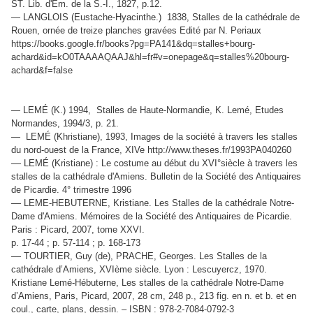
ST. Lib. d'Em. de la S.-I., 1827, p.12.
— LANGLOIS (
Eustache-Hyacinthe
.) 1838, Stalles de la cathédrale de
Rouen, ornée de treize planches gravées Edité par N. Periaux
https://books.google.fr/books?pg=PA141&dq=stalles+bourg-
achard&id=kO0TAAAAQAAJ&hl=fr#v=onepage&q=stalles%20bourg-
achard&f=false
— LEMÉ (K.) 1994, Stalles de Haute-Normandie, K. Lemé, Etudes
Normandes, 1994/3, p. 21.
— LEMÉ (Khristiane), 1993, Images de la société à travers les stalles
du nord-ouest de la France, XIVe http://www.theses.fr/1993PA040260
—
LEMÉ (Kristiane) : Le costume au début du XVI°siècle à travers les
stalles de la cathédrale d'Amiens. Bulletin de la Société des Antiquaires
de Picardie. 4° trimestre 1996
—
LEME-HEBUTERNE, Kristiane. Les Stalles de la cathédrale Notre-
Dame d'Amiens. Mémoires de la Société des Antiquaires de Picardie.
Paris : Picard, 2007, tome XXVI.
p. 17-44 ; p. 57-114 ; p. 168-173
—
TOURTIER, Guy (de), PRACHE, Georges. Les Stalles de la
cathédrale d’Amiens, XVIème siècle. Lyon : Lescuyercz, 1970.
Kristiane Lemé-Hébuterne, Les stalles de la cathédrale Notre-Dame
d’Amiens, Paris, Picard, 2007, 28 cm, 248 p., 213 fig. en n. et b. et en
coul., carte, plans, dessin. – ISBN : 978-2-7084-0792-3