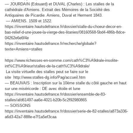
—
JOURDAIN (Edouard) et DUVAL (Charles) : Les stalles de la
cathédrale d'Amiens. Extrait des Mémoires de la Société des
Antiquaires de Picardie. Amiens, Duval et Herment 1843.
—
AMIENS. 1509 et 1522.
https://inventaire.hautsdefrance.fr/dossier/stalle-du-choeur-decor-en-
bas-relief-d-une-jouee-la-vierge-des-litanies/08160568-5bd4-486b-8dce-
04262e6e6f4e
https://inventaire.hautsdefrance.fr/recherche/globale?
texte=Amiens+stalles
https://www.richesses-en-somme.com/cath%C3%A9drale-insolite-
int%C3%A9rieur/stalles-de-la-cath%C3%A9drale/
La visite virtuelle des stalles peut se faire sur le
site http://www.stalles-dg.info/Pag/accueil.htm
—
BEAUVAIS : Inscription sur la 10ème stalle du côté gauche en haut
sur une miséricorde : DE avec étoile et lune
https://inventaire.hautsdefrance.fr/dossier/ensemble-de-83-
stalles/afd61497-aa6e-4021-b20b-5c2f92980865
—
SOISSONS
https://inventaire.hautsdefrance.fr/dossier/serie-de-82-stalles/a873a336-
a6d3-42a7-888e-e7f1a5ef3caa