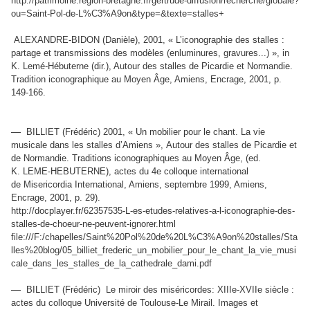
http://patrimoine.region-bretagne.fr/gertrude-diffusion/recherche/globale?
ou=Saint-Pol-de-L%C3%A9on&type=&texte=stalles+
ALEXANDRE-BIDON (Danièle), 2001, « L’iconographie des stalles :
partage et transmissions des modèles (enluminures, gravures...) », in
K. Lemé-Hébuterne (dir.), Autour des stalles de Picardie et Normandie.
Tradition iconographique au Moyen Âge, Amiens, Encrage, 2001, p.
149-166.
—
BILLIET (Frédéric) 2001, « Un mobilier pour le chant. La vie
musicale dans les stalles d’Amiens », Autour des stalles de Picardie et
de Normandie. Traditions iconographiques au Moyen Âge, (ed.
K. LEME-HEBUTERNE), actes du 4e colloque international
de Misericordia International, Amiens, septembre 1999, Amiens,
Encrage, 2001, p. 29).
http://docplayer.fr/62357535-L-es-etudes-relatives-a-l-iconographie-des-
stalles-de-choeur-ne-peuvent-ignorer.html
file:///F:/chapelles/Saint%20Pol%20de%20L%C3%A9on%20stalles/Sta
lles%20blog/05_billiet_frederic_un_mobilier_pour_le_chant_la_vie_musi
cale_dans_les_stalles_de_la_cathedrale_dami.pdf
—
BILLIET (Frédéric) Le miroir des miséricordes: XIIIe-XVIIe siècle :
actes du colloque Université de Toulouse-Le Mirail. Images et