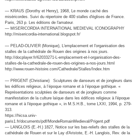
—
KRAUS (Dorothy et Henry), 1968, Le monde caché des
miséricordes. Suivi du répertoire de 400 stalles d'églises de France.
Paris, 263 p. Les éditions de l'amateur.
—
MISERICORDIA INTERNATIONAL MEDIEVAL ICONOGRAPHY
http://misericordia-international.blogspot.fr/
—
PELAD-OLIVIER (Monique), L'emplacement et l'organisation des
stalles de la cathédrale de Rouen des origines à nos jours.
http://docplayer.fr/62033271-L-emplacement-et-l-organisation-des-
stalles-de-la-cathedrale-de-rouen-des-origines-a-nos-jours.html
http://www.rouen-histoire.com/Cathedrale/Stalles/Index.htm
—
PRIGENT (Christiane) Sculptures de danseurs et de jongleurs dans
les édifices religieux, à l’époque romane et à l’époque gothique. «
Représentations sculptées de danseurs et de jongleurs comme
manifestation de la culture laïque dans les édifices religieux à l'époque
romane et à l'époque gothique », in M.S.H.B., tome LXXI, 1994, p. 279-
313.
https://hicsa.univ-
paris1.fr/documents/pdf/MondeRomainMedieval/Prigent.pdf
—
LANGLOIS (E.-H.) 1827, Notice sur les bas-reliefs des stalles de la
cathédrale de Rouen et sur le Lay d'Aristote, E.-H. Langlois, Rev. de la