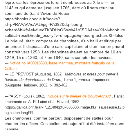
lèpre, car les léproseries furent nombreuses au XIIe s — en
1143 et qui demeura jusqu'en 1766, date où il sera réuni au
séminaire de Saint-Vivien de Rouen.
https://books.google.fr/books?
id=pPRAAAAAcAAJ&pg=PA392&dq=bourg-
achard&hl=fr&ei=fueoTK3DHoOSswb41rC5DA&sa=X&oi=book_re
sult&ct=result&redir_esc=y#v=onepage&q=bourg-achard&f=false
Le prieuré était composé de chanoines, d'un bailli et dirigé par
un prieur. Il disposait d'une salle capitulaire et d'un manoir prioral
construit vers 1253. Les chanoines étaient au nombre de 10 en
1249, 15 en 1260, et 7 en 1640, sans compter les novices.
—
Notice no IA00018530, base Mérimée, ministère français de la
Culture
— LE PREVOST (Auguste), 1862
Mémoires et notes pour servir à
l'histoire du département de l'Eure
, Tome 1, Evreux: Imprimerie
d'Auguste Hérissey, 1862. p. 392-402.
—PASSY (Louis), 1862,
Notice sur le prieuré de Bourg-Achard
, Paris:
imprimerie de A. R. Lainé et J. Havard, 1862.
https://gallica.bnf.fr/ark:/12148/bpt6k635338.image.hl.r=sausseuse.f2.p
agination.langFR
Les chanoines, comme partout, disposaient de stalles pour
chanter les offices. Ces stalles ont aujourd'hui été installées dans
l'abside.