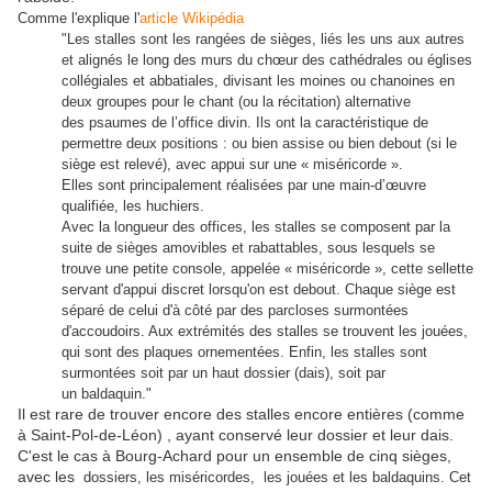
Comme l'explique l'
article Wikipédia
"Les stalles sont les rangées de sièges, liés les uns aux autres
et alignés le long des murs du chœur des cathédrales ou églises
collégiales et abbatiales, divisant les moines ou chanoines en
deux groupes pour le chant (ou la récitation) alternative
des psaumes de l’office divin. Ils ont la caractéristique de
permettre deux positions : ou bien assise ou bien debout (si le
siège est relevé), avec appui sur une « miséricorde ».
Elles sont principalement réalisées par une main-d’œuvre
qualifiée, les huchiers.
Avec la longueur des offices, les stalles se composent par la
suite de sièges amovibles et rabattables, sous lesquels se
trouve une petite console, appelée « miséricorde », cette sellette
servant d'appui discret lorsqu'on est debout. Chaque siège est
séparé de celui d'à côté par des parcloses surmontées
d'accoudoirs. Aux extrémités des stalles se trouvent les jouées,
qui sont des plaques ornementées. Enfin, les stalles sont
surmontées soit par un haut dossier (dais), soit par
un baldaquin."
Il est rare de trouver encore des stalles encore entières (comme
à Saint-Pol-de-Léon) , ayant conservé leur dossier et leur dais.
C'est le cas à Bourg-Achard pour un ensemble de cinq sièges,
avec les
dossiers, les miséricordes, les jouées et les baldaquins. Cet