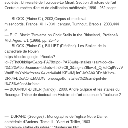
sociétés, Université de Toulouse-Le Mirail. Section d'histoire de l'art
Centre européen d'art et de civilisation médiévale, 1996 - 262 pages
.— BLOCK (Elaine C.), 2003,Corpus of medieval
misericords. France. XIII - XVI century, Turnhout, Brepols, 2003,444
p.
—
E. C. Block: 'Proverbs on Choir Stalls in the Rhineland', ProfaneA.
Mid. Ages, v/1 (1996), pp. 25–45
.— BLOCK (Elaine C.), BILLIET (Frédéric) Les Stalles de la
cathédrale de Rouen
https://books.google.fr/books?
id=7tThdObk0qwC&pg=PA78&lpg=PA78&dq=stalles+saint-pol-de-
l%C3%A9on&source=bl&ots=tth0hiC8_3&sig=zZ9bwe1_Qj7cICq9VvvV
Wu8EHyY&hl=fr&sa=X&ved=0ahUKEwiMjJnC-IvYAhXDDcAKHcx-
DRk4FBDoAQhEMAU#v=onepage&q=stalles%20saint-pol-de-
l%C3%A9on&f=false
—
BOURNOT-DIDIER (Nancy) , 2000, André Sulpice et les stalles du
Rouergue Thèse de doctorat en Histoire de l'art soutenue à Toulouse 2
—
DURAND (Georges) : Monographie de l'église Notre Dame,
cathédrale d'Amiens. Tome II . Yvert et Tellier, 1903.
http://www.stalles-dg.info/Acc/durdescrip.htm