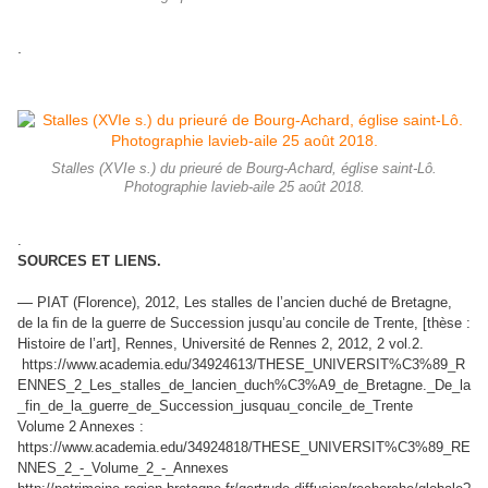
.
Stalles (XVIe s.) du prieuré de Bourg-Achard, église saint-Lô.
Photographie lavieb-aile 25 août 2018.
.
SOURCES ET LIENS.
—
PIAT (Florence), 2012, Les stalles de l’ancien duché de Bretagne,
de la ﬁn de la guerre de Succession jusqu’au concile de Trente, [thèse :
Histoire de l’art], Rennes, Université de Rennes 2, 2012, 2 vol.2.
https://www.academia.edu/34924613/THESE_UNIVERSIT%C3%89_R
ENNES_2_Les_stalles_de_lancien_duch%C3%A9_de_Bretagne._De_la
_fin_de_la_guerre_de_Succession_jusquau_concile_de_Trente
Volume 2 Annexes :
https://www.academia.edu/34924818/THESE_UNIVERSIT%C3%89_RE
NNES_2_-_Volume_2_-_Annexes