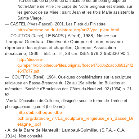
"Au-dessus de la porte de la sacristie est un beau groupe de
Notre-Dame de Pitié : le corps de Notre Seigneur est étendu sur
les genoux de sa Mère ; saint Jean et les trois Marie assistent la
Sainte Vierge."
— CASTEL (Yves-Pascal), 2001, Les Pietà du Finistère
http://patrimoine.du-finistere.org/art2/ypc_pieta.html
—
LE BARS ( Alfred), 1988, Notice sur
COUFFON (René),
Lampaul-Guimiliau , Diocèse de Quimper et Léon, nouveau
répertoire des églises et chapelles, Quimper, Association
diocésaine, 1988. - 551 p.: ill.; 28 cm. ISBN 978-2-950330-90-1.
http://diocese-
quimper.fr/bibliotheque/files/original/ffdece473d8b2cacb3b0124f2
e647d77.pdf
—
COUFFON (René), 1964,
Quelques considérations sur la sculpture
religieuse en Basse-Bretagne du 12e au 19e siècle In: Bulletins et
mémoires. Société d'Emulation des Côtes-du-Nord vol. 92 (1964) p. 21-
52.
Voir la Déposition de Collorec, désignée sous le terme de Thrène et
photographiée figure 8 (Le Doaré).
http://bibliotheque.idbe-
bzh.org/data/cle_77/La_sculpture_religieuse_en_Basse_Br
etagne_.pdf
- A. de la Barre de Nanteuil : Lampaul-Guimiliau (S.F.A. - C.A.
1914)
Non consulté.