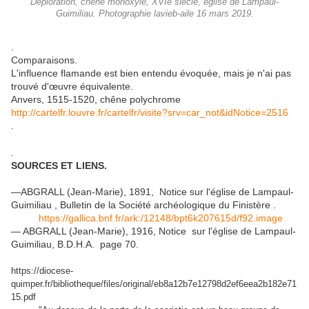
Déploration, chêne monoxyle, XVIe siècle, église de Lampaul-
Guimiliau. Photographie lavieb-aile 16 mars 2019.
.
Comparaisons.
L'influence flamande est bien entendu évoquée, mais je n'ai pas
trouvé d'œuvre équivalente.
Anvers, 1515-1520, chêne polychrome
http://cartelfr.louvre.fr/cartelfr/visite?srv=car_not&idNotice=2516
.
.
SOURCES ET LIENS.
—ABGRALL (Jean-Marie), 1891, Notice sur l'église de Lampaul-
Guimiliau , Bulletin de la Société archéologique du Finistère .
https://gallica.bnf.fr/ark:/12148/bpt6k207615d/f92.image
— ABGRALL (Jean-Marie), 1916, Notice sur l'église de Lampaul-
Guimiliau, B.D.H.A. page 70.
https://diocese-
quimper.fr/bibliotheque/files/original/eb8a12b7e12798d2ef6eea2b182e71
15.pdf