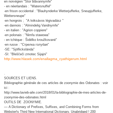
en norvégien "Stor blåvannymfe"
- en néerlandais : "Watersnuffel"
-en frison occidental : "Blauhynderke Wetterjufferke, Sneupjufferke,
Wettersneupe"
-en hongrois ; "A kéksávos légivadász "
-en dannois : "Almindelig Vandnymfe"
- en italien : "Agrion coppiere"
-en polonais : "Nimfa stawowa"
- en tchèque : Šidélko kroužkované"
-en russe : "Стрелка голубая"
-SE: "Sjöflickslända"
-SI: "Bleščeči zmotec Sijajni"
http://www.hlasek.com/enallagma_cyathigerum.html
.
SOURCES ET LIENS.
Bibliographie générale de ces articles de zoonymie des Odonates : voir
ici :
http://www.lavieb-aile.com/2018/01/la-bibliographie-de-mes-articles-de-
zoonymie-des-odonates.html
OUTILS DE ZOONYMIE.
—
A Dictionary of Prefixes, Suffixes, and Combining Forms from
Webster!s Third New International Dictionary, Unabridged ! 200