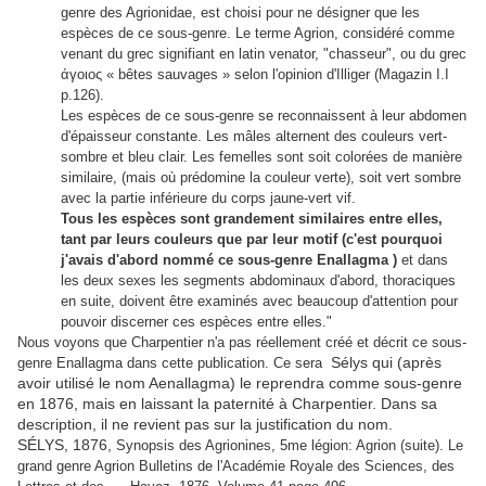
genre des Agrionidae, est choisi pour ne désigner que les
espèces de ce sous-genre. Le terme Agrion, considéré comme
venant du grec signifiant en latin venator, "chasseur", ou du grec
άγοιος « bêtes sauvages » selon l'opinion d'Illiger (Magazin I.I
p.126).
Les espèces de ce sous-genre se reconnaissent à leur abdomen
d'épaisseur constante. Les mâles alternent des couleurs vert-
sombre et bleu clair. Les femelles sont soit colorées de manière
similaire, (mais où prédomine la couleur verte), soit vert sombre
avec la partie inférieure du corps jaune-vert vif.
Tous les espèces sont grandement similaires entre elles,
tant par leurs couleurs que par leur motif (c'est pourquoi
j'avais d'abord nommé ce sous-genre Enallagma )
et dans
les deux sexes les segments abdominaux d'abord, thoraciques
en suite, doivent être examinés avec beaucoup d'attention pour
pouvoir discerner ces espèces entre elles."
Nous voyons que Charpentier n'a pas réellement créé et décrit ce sous-
Sélys qui (après
genre Enallagma dans cette publication. Ce sera
avoir utilisé le nom Aenallagma) le reprendra comme sous-genre
en 1876, mais en laissant la paternité à Charpentier. Dans sa
description, il ne revient pas sur la justification du nom.
SÉLYS, 1876,
Synopsis des Agrionines, 5me légion: Agrion (suite). Le
grand genre Agrion Bulletins de l'Académie Royale des Sciences, des