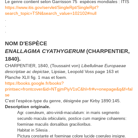
Le genre contient selon Garrisson 75 espèces mondiales : ITIS
https://www.itis.gov/servlet/SingleRpt/SingleRpt?
search_topic=TSN&search_value=102102#null
.
.
.
NOM D'ESPÈCE
ENALLAGMA CYATHYGERUM
(CHARPENTIER,
1840).
CHARPENTIER, 1840, (Toussaint von)
Libellulinae Europaeae
descriptae ac depictae
, Lipsiae, Leopold Voss page 163 et
Planche XLII fig. 1 mas et foem.
https://books.google.fr/books?
printsec=frontcover&id=NTgjmPiyV1sC&hl=fr#v=onepage&q&f=fal
se
C'est l'espèce-type du genre, désignée par Kirby 1890:145.
Description originale.
Agr. coeruleum, atro-viridi-maculatum: in maris segmento
secundo macula orbicularis, postice cum margine cohaerens:
foeminae maculis dorsalibus gracilioribus.
Habitat in Silesia .
Pictura constante et foeminae colore lucide coeruleo insigne.