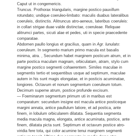
Caput ut in congemericis.
Truncus. Prothorax triangularis, margine postico pauxillum
rotundato; undique coeruleo-limbato: maculis duabus lateralibus
coeruleis, distinctis. Alitruncus atro-aeneus, lateribus coeruleis:
in collari strigae duae valde distinctae, coeruleae. Reliquae
alitrumci partes, sicuti alae et pedes, uti in specie praecedente
comparatae.
Abdomen paullo longius et gracilius, quam in
Agr. lunulato
:
coeruleum. In segmento marium primo macula est basalis
minima, atra. , Secundum habet marginem posticum atrum, et in
parte postica maculam magnam, orbiculatam, atram, stylo cum
margine postico segmenti cohaerentem. Similes maculae in
segmentis tertio et sequentibus usque ad septimum, maculae
autem in his sunt magis elongatae, et in posticis acuminatae,
longiores. Octavum et nonum segmentum coeruleum totum.
Decimum superne atrum, postice profunde excisum.
— Foeminarum segmentum primum uti in maribus est
comparatum: secundum insigne est macula antice posticeque
margini annata, antice paullulum latiore, et ad postica, ante
finem, in lobulum orbicularem dilatata. Sequentia segmenta
media macula magna, elongata, antice acuminata, postice, ante
finem, dilatata picta sunt. Septimum et octavum postice atro-
viridia fere tota, qui color acumine tenui marginem segmenti