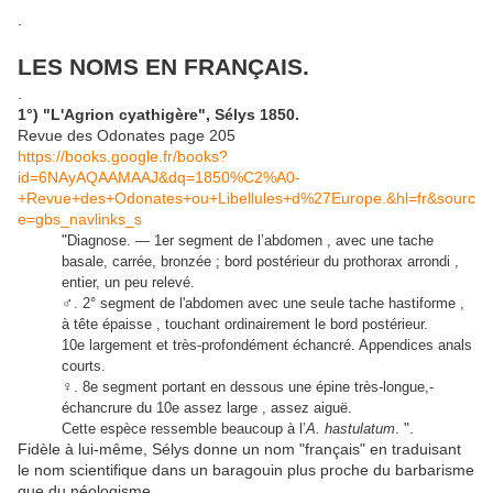
.
LES NOMS EN FRANÇAIS.
.
1°) "L'Agrion cyathigère", Sélys 1850.
Revue des Odonates page 205
https://books.google.fr/books?
id=6NAyAQAAMAAJ&dq=1850%C2%A0-
+Revue+des+Odonates+ou+Libellules+d%27Europe.&hl=fr&sourc
e=gbs_navlinks_s
"
Diagnose. — 1er segment de l’abdomen , avec une tache
basale, carrée, bronzée ; bord postérieur du prothorax arrondi ,
entier, un peu relevé.
♂
. 2° segment de l'abdomen avec une seule tache hastiforme ,
à tête épaisse , touchant ordinairement le bord postérieur.
10e largement et très-profondément échancré. Appendices anals
courts.
♀
. 8e segment portant en dessous une épine très-longue,-
échancrure du 10e assez large , assez aiguë.
".
Cette espèce ressemble beaucoup à l’
A. hastulatum
.
Fidèle à lui-même, Sélys donne un nom "français" en traduisant
le nom scientifique dans un baragouin plus proche du barbarisme
que du néologisme.