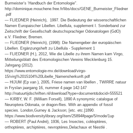
Burmeister’s ‘Handbuch der Entomologie".
http://dominique.mouchene.free.fr/libs/docs/GENE_Burmeister_Fliedner
.pdf
— FLIEDNER (Heinrich), 1997. Die Bedeutung der wissenschaftlichen
Namen Europaischer Libellen. Libellula, supplement I. Sonderband zur
Zeitschrift der Gesellschaft deutschsprachiger Odonatologen (GdO)
e.V. Fliedner, Bremen.
—
FLIEDNER (Heinrich), (1998): Die Namengeber der europäischen
Libellen. Ergänzungsheft zu Libellula - Supplement 1
— FLIEDNER (H.), 2012, Wie die Libelle zu ihrem Namen kam Virgo,
Mitteilungsblatt des Entomologischen Vereins Mecklenburg 15.
Jahrgang (2012).
https://www.entomologie-mv.de/download/virgo-
15/virg%2015104%20Libelle_Namensherkunft.pdf
— HIJUM (Ep van ), 2005, Friese namen van libellen , TWIRRE natuur
in Fryslan jaargang 16, nummer 4 page 142-147
http://natuurtijdschriften.nl/download?type=document&docid=555521
—
KIRBY, W. F. (William Forsell), 1890 A synonymic catalogue of
Neuroptera Odonata, or dragon-flies. With an appendix of fossil
species. London,Gurney & Jackson; [etc. etc.]1890.
https://www.biodiversitylibrary.org/item/25894#page/5/mode/1up
—
ROBERT (Paul André), 1936, Les Insectes, coléoptères,
orthoptères, archiptères, nevroptères,Delachaux et Niestlé .