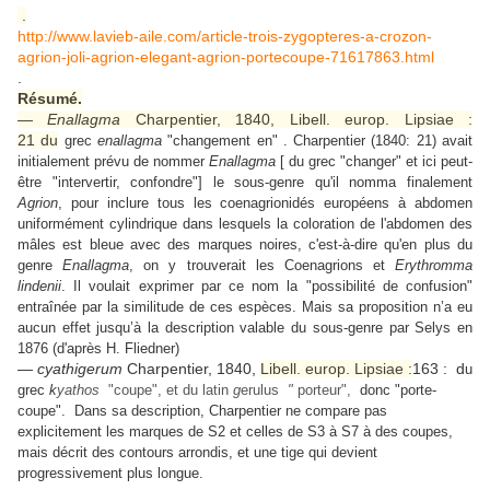
.
http://www.lavieb-aile.com/article-trois-zygopteres-a-crozon-
agrion-joli-agrion-elegant-agrion-portecoupe-71617863.html
.
Résumé.
—
Enallagma
Charpentier, 1840, Libell. europ. Lipsiae :
21 du
grec
enallagma
"changement en" . Charpentier (1840: 21) avait
initialement prévu de nommer
Enallagma
[ du grec "changer" et ici peut-
être "intervertir, confondre"] le sous-genre qu'il nomma finalement
Agrion
, pour inclure tous les coenagrionidés européens à abdomen
uniformément cylindrique dans lesquels la coloration de l'abdomen des
mâles est bleue avec des marques noires, c'est-à-dire qu'en plus du
genre
Enallagma
, on y trouverait les Coenagrions et
Erythromma
lindenii
. Il voulait exprimer par ce nom la "possibilité de confusion"
entraînée par la similitude de ces espèces. Mais sa proposition n’a eu
aucun effet jusqu’à la description valable du sous-genre par Selys en
1876 (d'après H. Fliedner)
—
cyathigerum
Charpentier, 1840,
Libell. europ. Lipsiae :
163 : d
u
grec
k
yathos
"coupe", et du latin
g
erulus
"
porteur",
donc "porte-
coupe". Dans sa description, Charpentier ne compare pas
explicitement les marques de S2 et celles de S3 à S7 à des coupes,
mais décrit des contours arrondis, et une tige qui devient
progressivement plus longue.