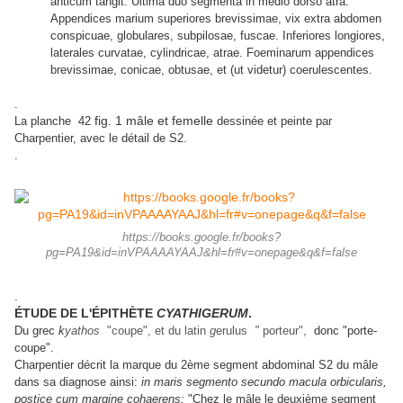
anticum tangit. Ultima duo segmenta in medio dorso atra.
Appendices marium superiores brevissimae, vix extra abdomen
conspicuae, globulares, subpilosae, fuscae. Inferiores longiores,
laterales curvatae, cylindricae, atrae. Foeminarum appendices
brevissimae, conicae, obtusae, et (ut videtur) coerulescentes.
.
fig. 1 mâle et femelle
La planche 42
dessinée et peinte par
Charpentier, avec le détail de S2.
.
https://books.google.fr/books?
pg=PA19&id=inVPAAAAYAAJ&hl=fr#v=onepage&q&f=false
.
ÉTUDE DE L'ÉPITHÈTE
CYATHIGERUM
.
Du grec
k
yathos
"coupe", et du latin
g
erulus
"
porteur",
donc "porte-
coupe".
Charpentier décrit la marque du 2ème segment abdominal S2 du mâle
dans sa diagnose ainsi:
in maris segmento secundo macula orbicularis,
postice cum margine cohaerens:
"Chez le mâle le deuxième segment