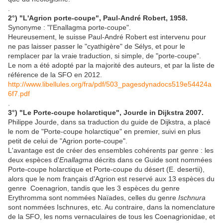
.
2°) "L'Agrion porte-coupe", Paul-André Robert, 1958.
Synonyme : "l'Enallagma porte-coupe".
Heureusement, le suisse Paul-André Robert est intervenu pour
ne pas laisser passer le "cyathigère" de Sélys, et pour le
remplacer par la vraie traduction, si simple, de "porte-coupe".
Le nom a été adopté par la majorité des auteurs, et par la liste de
référence de la SFO en 2012.
http://www.libellules.org/fra/pdf/503_pagesdynadocs519e54424a
6f7.pdf
.
3°) "Le Porte-coupe holarctique", Jourde in Dijkstra 2007.
Philippe Jourde, dans sa traduction du guide de Dijkstra, a placé
le nom de "Porte-coupe holarctique" en premier, suivi en plus
petit de celui de "Agrion porte-coupe".
L'avantage est de créer des ensembles cohérents par genre : les
deux espèces d'
Enallagma
décrits dans ce Guide sont nommées
Porte-coupe holarctique et Porte-coupe du désert (E. desertii),
alors que le nom français d'Agrion est reservé aux 13 espèces du
genre Coenagrion, tandis que les 3 espèces du genre
Erythromma sont nommées Naïades, celles du genre
Ischnura
sont nommées Ischnures, etc. Au contraire, dans la nomenclature
de la SFO, les noms vernaculaires de tous les Coenagrionidae, et