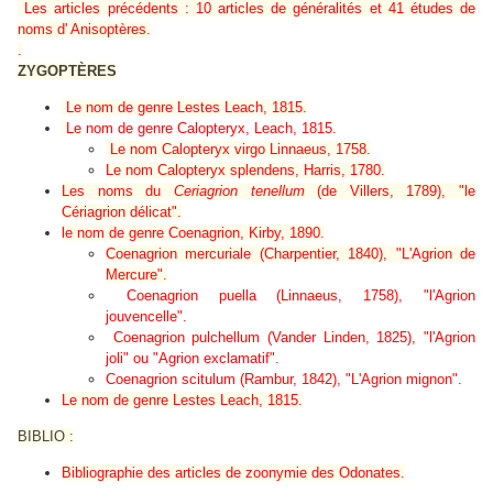
Les articles précédents : 10 articles de généralités et 41 études de
noms d' Anisoptères.
.
ZYGOPTÈRES
Le nom de genre
Lestes
Leach, 1815.
Le nom de genre Calopteryx, Leach, 1
815.
Le nom
Calopteryx virgo
Linnaeus, 1758.
Le nom
Calopteryx splendens
, Harris, 1780.
Les noms du
Ceriagrion tenellum
(de Villers, 1789), "le
Cériagrion délicat".
le nom de genre
Coenagrion
, Kirby, 1890.
Coenagrion mercuriale
(Charpentier, 1840), "L'Agrion de
Mercure".
Coenagrion puella
(Linnaeus, 1758), "l'Agrion
jouvencelle".
Coenagrion pulchellum
(Vander Linden, 1825), "l'Agrion
joli" ou "Agrion exclamatif".
Coenagrion scitulum (Rambur, 1842), "L'Agrion mignon".
Le nom de genre
Lestes
Leach, 1815.
BIBLIO :
Bibliographie des articles de zoonymie des Odonates.