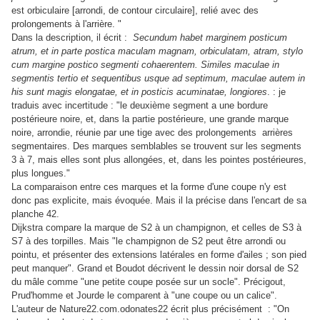
est orbiculaire [arrondi, de contour circulaire], relié avec des
prolongements à l'arrière. "
Dans la description, il écrit :
Secundum habet marginem posticum
atrum, et in parte postica maculam magnam, orbiculatam, atram, stylo
cum margine postico segmenti cohaerentem. Similes maculae in
segmentis tertio et sequentibus usque ad septimum, maculae autem in
his sunt magis elongatae, et in posticis acuminatae, longiores
. : je
traduis avec incertitude : "le deuxième segment a une bordure
postérieure noire, et, dans la partie postérieure, une grande marque
noire, arrondie, réunie par une tige avec des prolongements arrières
segmentaires. Des marques semblables se trouvent sur les segments
3 à 7, mais elles sont plus allongées, et, dans les pointes postérieures,
plus longues."
La comparaison entre ces marques et la forme d'une coupe n'y est
donc pas explicite, mais évoquée. Mais il la précise dans l'encart de sa
planche 42.
Dijkstra compare la marque de S2 à un champignon, et celles de S3 à
S7 à des torpilles. Mais "le champignon de S2 peut être arrondi ou
pointu, et présenter des extensions latérales en forme d'ailes ; son pied
peut manquer". Grand et Boudot décrivent le dessin noir dorsal de S2
du mâle comme "une petite coupe posée sur un socle". Précigout,
Prud'homme et Jourde le comparent à "une coupe ou un calice".
L'auteur de Nature22.com.odonates22 écrit plus précisément : "On