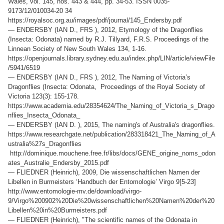
Wales, vol. 145, nos. 443 & 444, pp. 34-53. ISSN 0035-
9173/12/010034-20 34
https://royalsoc.org.au/images/pdf/journal/145_Endersby.pdf
— ENDERSBY (IAN D., FRS ), 2012, Etymology of the Dragonflies
(Insecta: Odonata) named by R.J. Tillyard, F.R.S. Proceedings of the
Linnean Society of New South Wales 134, 1-16.
https://openjournals.library.sydney.edu.au/index.php/LIN/article/viewFile
/5941/6519
— ENDERSBY (IAN D., FRS ), 2012, The Naming of Victoria’s
Dragonflies (Insecta: Odonata, Proceedings of the Royal Society of
Victoria 123(3): 155-178.
https://www.academia.edu/28354624/The_Naming_of_Victoria_s_Drago
nflies_Insecta_Odonata_
— ENDERSBY (IAN D. ), 2015, The naming's of Australia's dragonflies.
https://www.researchgate.net/publication/283318421_The_Naming_of_A
ustralia%27s_Dragonflies
http://dominique.mouchene.free.fr/libs/docs/GENE_origine_noms_odon
ates_Australie_Endersby_2015.pdf
— FLIEDNER (Heinrich), 2009, Die wissenschaftlichen Namen der
Libellen in Burmeisters ‘Handbuch der Entomologie’ Virgo 9[5-23]
http://www.entomologie-mv.de/download/virgo-
9/Virgo%200902%20Die%20wissenschaftlichen%20Namen%20der%20
Libellen%20in%20Burmeisters.pdf
— FLIEDNER (Heinrich), "The scientific names of the Odonata in