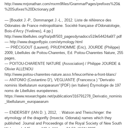
http://www.mrjonathan.com/mxrm9files/GrammarPages/prefixes%20&
%20Sufixes%20Dictionary.pdf
—
[Boudot J.-P., Dommanget J.-L., 2012. Liste de référence des
Odonates de France métropolitaine. Société française d’Odonatologie,
Bois-d’Arcy (Yvelines), 4 pp.]
http://www.libellules.org/fra/pdf/503_pagesdynadocs519e54424a6f7.pdf
—
http://www.dragonflypix.com/etymology.html
— PRÉCIGOUT (Laurent), PRUD'HOMME (Eric), JOURDE (Philippe)
2009, Libellules de Poitou-Charentes, Ed. Poitou-Charentes Nature, 255
pages,
— POITOU-CHARENTE NATURE (Association) / Philippe JOURDE &
Olivier ALLENOU
http://www.poitou-charentes-nature.asso.fr/leucorrhine-a-front-blanc/
— ANTONIO (Costantino D’), VEGLIANTE (Francesca ) "Derivatio
nominis libellularum europæarum"(PDF) (en Italien) Étymologie de 197
noms de Libellules européennes.
https://www.researchgate.net/publication/316791278_Derivatio_nominis
_libellularum_europaearum
— ENDERSBY (IAN D. ), 2012, : Watson and Theischinger: the
etymology of the dragonfly (Insecta: Odonata) names which they
published Journal and Proceedings of the Royal Society of New South