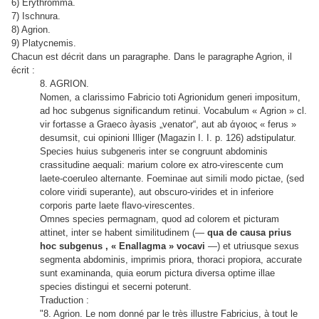
6) Erythromma.
7) Ischnura.
8) Agrion.
9) Platycnemis.
Chacun est décrit dans un paragraphe. Dans le paragraphe Agrion, il
écrit :
8. AGRION.
Nomen, a clarissimo Fabricio toti Agrionidum generi impositum,
ad hoc subgenus significandum retinui. Vocabulum « Agrion » cl.
vir fortasse a Graeco àyasis „venator“, aut ab άγοιος « ferus »
desumsit, cui opinioni Illiger (Magazin I. I. p. 126) adstipulatur.
Species huius subgeneris inter se congruunt abdominis
crassitudine aequali: marium colore ex atro-virescente cum
laete-coeruleo alternante. Foeminae aut simili modo pictae, (sed
colore viridi superante), aut obscuro-virides et in inferiore
corporis parte laete flavo-virescentes.
Omnes species permagnam, quod ad colorem et picturam
attinet, inter se habent similitudinem (—
qua de causa prius
hoc subgenus , « Enallagma » vocavi
—) et utriusque sexus
segmenta abdominis, imprimis priora, thoraci propiora, accurate
sunt examinanda, quia eorum pictura diversa optime illae
species distingui et secerni poterunt.
Traduction :
"8. Agrion. Le nom donné par le très illustre Fabricius, à tout le