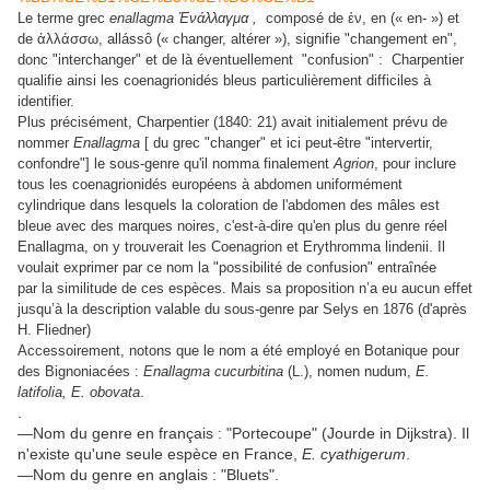
Le terme grec
enallagma
Ἐνάλλαγμα ,
composé de ἐν, en (« en- ») et
de ἀλλάσσω, allássô (« changer, altérer »), signifie "changement en",
donc "interchanger" et de là éventuellement "confusion" : Charpentier
qualifie ainsi les coenagrionidés bleus particulièrement difficiles à
identifier.
Plus précisément, Charpentier (1840: 21) avait initialement prévu de
nommer
Enallagma
[ du grec "changer" et ici peut-être "intervertir,
confondre"] le sous-genre qu'il nomma finalement
Agrion
, pour inclure
tous les coenagrionidés européens à abdomen uniformément
cylindrique dans lesquels la coloration de l'abdomen des mâles est
bleue avec des marques noires, c'est-à-dire qu'en plus du genre réel
Enallagma, on y trouverait les Coenagrion et Erythromma lindenii. Il
voulait exprimer par ce nom la "possibilité de confusion" entraînée
par la similitude de ces espèces. Mais sa proposition n’a eu aucun effet
jusqu’à la description valable du sous-genre par Selys en 1876 (d'après
H. Fliedner)
Accessoirement, notons que le nom a été employé en Botanique pour
des Bignoniacées :
Enallagma cucurbitina
(L.), nomen nudum,
E.
latifolia, E. obovata
.
.
—Nom du genre en français : "Portecoupe" (Jourde in Dijkstra). Il
n'existe qu'une seule espèce en France,
E. cyathigerum
.
—Nom du genre en anglais : "Bluets".