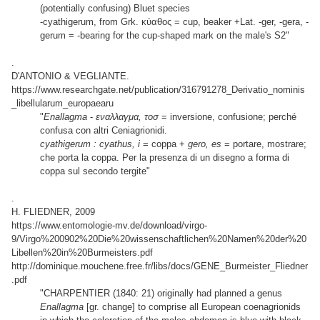
(potentially confusing) Bluet species
-cyathigerum, from Grk. κύαθος = cup, beaker +Lat. -ger, -gera, -
gerum = -bearing for the cup-shaped mark on the male's S2"
.
D'ANTONIO & VEGLIANTE.
https://www.researchgate.net/publication/316791278_Derivatio_nominis
_libellularum_europaearu
"
Enallagma
-
εναλλαγμα, τοσ
= inversione, confusione; perché
confusa con altri Ceniagrionidi.
cyathigerum : cyathus, i
= coppa +
gero, es
= portare, mostrare;
che porta la coppa. Per la presenza di un disegno a forma di
coppa sul secondo tergite"
.
H. FLIEDNER, 2009
https://www.entomologie-mv.de/download/virgo-
9/Virgo%200902%20Die%20wissenschaftlichen%20Namen%20der%20
Libellen%20in%20Burmeisters.pdf
http://dominique.mouchene.free.fr/libs/docs/GENE_Burmeister_Fliedner
.pdf
"CHARPENTIER (1840: 21) originally had planned a genus
Enallagma
[gr. change] to comprise all European coenagrionids