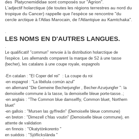
des Platycnemididae sont composés sur "Agrion".
L'adjectif holarctique (de toutes les régions terrestres au nord du
tropique du Cancer) rappelle que l'espèce se rencontre "du
cercle arctique à l'Atlas Marocain, de l'Atlantqiue au Kamtchaka".
.
LES NOMS EN D'AUTRES LANGUES.
.
Le qualificatif "commun" renvoie à la distribution holarctique de
l'espèce. Les allemands comparent la marque de S2 à une tasse
(becher), les catalans à une coupe royale, espagnols
-En catalan : "El Coper del rei" : La coupe du roi
-en espagnol : "La libélula común azul"
-en allemand "Die Gemeine Becherjungfer ,
Becher-Azurjungfer ": la
demoiselle commune à la tasse, la demoiselle bleue porte-tasse..;
-en anglais : "The Common blue damselfly, Common bluet, Northern
bluet"
-en gallois : "Mursen las gyffredin"
(Demoiselle bleue commune)
-en breton : "Dimezell c'hlas voutin" (Demoiselle bleue commune), en
attente de validation
-en finnois : "Okatytönkorento "
en suédois : "Sjöflickslända "