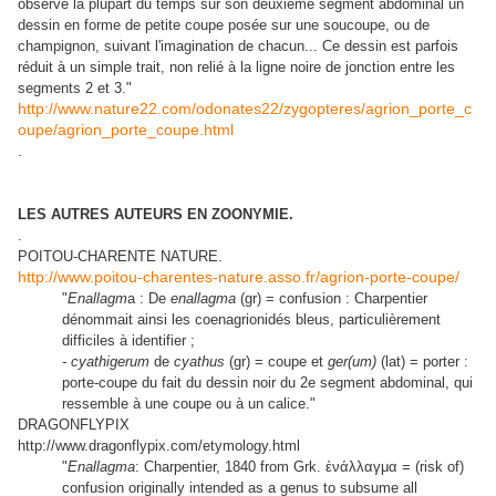
observe la plupart du temps sur son deuxième segment abdominal un
dessin en forme de petite coupe posée sur une soucoupe, ou de
champignon, suivant l'imagination de chacun... Ce dessin est parfois
réduit à un simple trait, non relié à la ligne noire de jonction entre les
segments 2 et 3."
http://www.nature22.com/odonates22/zygopteres/agrion_porte_c
oupe/agrion_porte_coupe.html
.
LES AUTRES AUTEURS EN ZOONYMIE.
.
POITOU-CHARENTE NATURE.
http://www.poitou-charentes-nature.asso.fr/agrion-porte-coupe/
"
Enallagm
a : De
enallagma
(gr) = confusion : Charpentier
dénommait ainsi les coenagrionidés bleus, particulièrement
difficiles à identifier ;
- cyathigerum
de
cyathus
(gr) = coupe et
ger(um)
(lat) = porter :
porte-coupe du fait du dessin noir du 2e segment abdominal, qui
ressemble à une coupe ou à un calice."
DRAGONFLYPIX
http://www.dragonflypix.com/etymology.html
"
Enallagma
: Charpentier, 1840 from Grk. ἐνάλλαγμα = (risk of)
confusion originally intended as a genus to subsume all