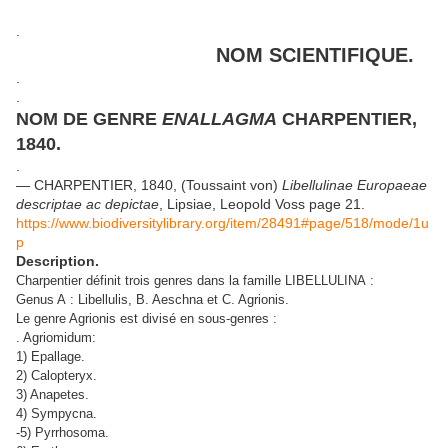
.
NOM SCIENTIFIQUE.
.
.
NOM DE GENRE
ENALLAGMA
CHARPENTIER,
1840.
.
— CHARPENTIER, 1840, (Toussaint von)
Libellulinae Europaeae
descriptae ac depictae
, Lipsiae, Leopold Voss page 21.
https://www.biodiversitylibrary.org/item/28491#page/518/mode/1u
p
Description.
Charpentier définit trois genres dans la famille LIBELLULINA :
Genus A : Libellulis, B. Aeschna et C. Agrionis.
Le genre Agrionis est divisé en sous-genres :
. Agriomidum:
1) Epallage.
2) Calopteryx.
3) Anapetes.
4) Sympycna.
-5) Pyrrhosoma.