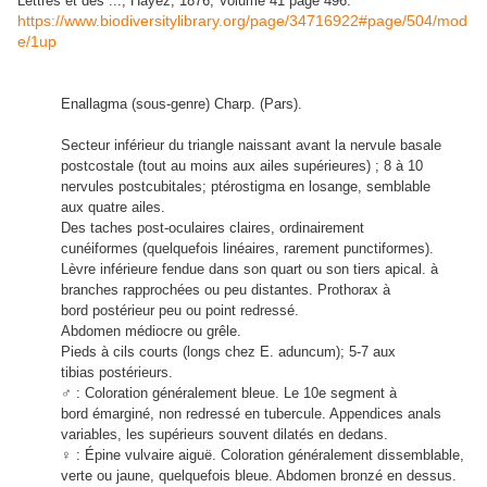
Lettres et des ..., Hayez, 1876, Volume 41 page 496.
https://www.biodiversitylibrary.org/page/34716922#page/504/mod
e/1up
Enallagma (sous-genre) Charp. (Pars).
Secteur inférieur du triangle naissant avant la nervule basale
postcostale (tout au moins aux ailes supérieures) ; 8 à 10
nervules postcubitales; ptérostigma en losange, semblable
aux quatre ailes.
Des taches post-oculaires claires, ordinairement
cunéiformes (quelquefois linéaires, rarement punctiformes).
Lèvre inférieure fendue dans son quart ou son tiers apical. à
branches rapprochées ou peu distantes. Prothorax à
bord postérieur peu ou point redressé.
Abdomen médiocre ou grêle.
Pieds à cils courts (longs chez E. aduncum); 5-7 aux
tibias postérieurs.
♂ : Coloration généralement bleue. Le 10e segment à
bord émarginé, non redressé en tubercule. Appendices anals
variables, les supérieurs souvent dilatés en dedans.
♀ : Épine vulvaire aiguë. Coloration généralement dissemblable,
verte ou jaune, quelquefois bleue. Abdomen bronzé en dessus.