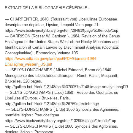
EXTRAIT DE LA BIBLIOGRAPHIE GÉNÉRALE :
—
CHARPENTIER, 1840, (Toussaint von) Libellulinae Europaeae
descriptae ac depictae, Lipsiae, Leopold Voss page 21.
https://www.biodiversitylibrary.org/item/28491#page/518/mode/1up
— GARRISON (Rosser W. Garrison ), 1984, Revision of the Genus
Enal/agma of the United States West of the Rocky Mountains and
Identification of Certain Larvae by Discriminant Analysis (Odonata:
Coenagrionidae) , Entomology Volume 105
https://www.cdfa.ca.gov/plant/ppd/PDF/Garrison1984-
Enallagma_western_US.pdf
—
SELYS-LONGCHAMPS ( Michel Edmond, Baron de) 1840 -
Monographie des Libellulidées d'Europe. - Roret, Paris ; Muquardt,
Bruxelles, 220 pages.
http://gallica.bnf.fr/ark:/12148/bpt6k370057n/f148.image.r=selys.langFR
— SELYS-LONGCHAMPS ( E.de),1850 - Revue des Odonates ou
Libellules d'Europe. - Bruxelles, Paris.
http://gallica.bnf.fr/ark:/12148/bpt6k26769q.texteImage
—
SELYS-LONGCHAMPS ( E.de) 1860 Synopsis des Agrionines,
première légion : Pseudostigma
https://www.biodiversitylibrary.org/item/132906#page/1/mode/1up
—
SELYS-LONGCHAMPS ( E.de) 1860 Synopsis des Agrionines,
dernière légion : Protonevra.