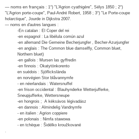
— noms en français :
1°) "L'Agrion cyathigère", Sélys 1850 ; 2°)
"L'Agrion porte-coupe", Paul-André Robert, 1958 ; 3°) "Le Porte-coupe
holarctique", Jourde in Dijkstra 2007.
— noms en d'autres langues :
-En catalan : El Coper del rei
-en espagnol : La libélula común azul
-en allemand Die Gemeine Becherjungfer ,
Becher-Azurjungfer
-en anglais : The Common blue damselfly, Common bluet,
Northern bluet)
-en gallois : Mursen las gyffredin
-en finnois : Okatytönkorento
en suédois : Sjöflickslända
en norvégien Stor blåvannymfe
- en néerlandais : Watersnuffel
-en frison occidental : Blauhynderke Wetterjufferke,
Sneupjufferke, Wettersneupe
-en hongrois ; A kéksávos légivadász
-en dannois : Almindelig Vandnymfe
- en italien : Agrion coppiere
-en polonais : Nimfa stawowa
- en tchèque : Šidélko kroužkované
.