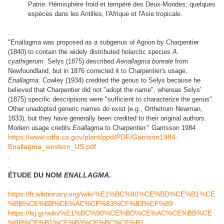
Patrie: Hémisphère froid et tempéré des Deux-Mondes; quelques
espèces dans les Antilles, l'Afrique et l'Asie tropicale.
.
"Enallagma was proposed as a subgenus of Agrion by Charpentier
(1840) to contain the widely distributed holarctic species
A.
cyathigerum
. Selys (1875) described
Aenallagma boreale
from
Newfoundland, but in 1876 corrected it to Charpentier's usage,
Enallagma
. Cowley (1934) credited the genus to Selys because he
believed that Charpentier did not "adopt the name", whereas Selys'
(1875) specific descriptions were "sufficient to characterize the genus".
Other unadopted generic names do exist (e.g., Orthetrum Newman,
1833), but they have generally been credited to their original authors.
Modern usage credits
Enallagma
to Charpentier." Garrisson 1984
https://www.cdfa.ca.gov/plant/ppd/PDF/Garrison1984-
Enallagma_western_US.pdf
.
.
ÉTUDE DU NOM
ENALLAGMA
.
https://fr.wiktionary.org/wiki/%E1%BC%90%CE%BD%CE%B1%CE
%BB%CE%BB%CE%AC%CF%83%CF%83%CF%89
https://lsj.gr/wiki/%E1%BC%90%CE%BD%CE%AC%CE%BB%CE
%BB%CE%B1%CE%B3%CE%BC%CE%B1