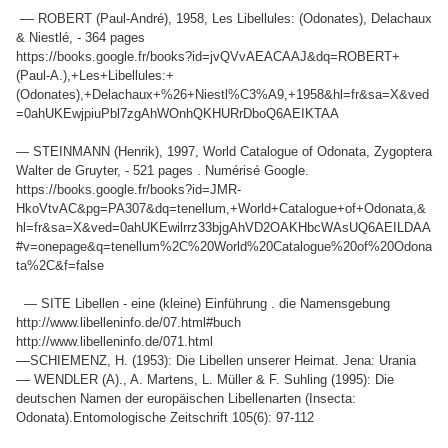
—
ROBERT (Paul-André), 1958, Les Libellules: (Odonates), Delachaux
& Niestlé, - 364 pages
https://books.google.fr/books?id=jvQVvAEACAAJ&dq=ROBERT+
(Paul-A.),+Les+Libellules:+
(Odonates),+Delachaux+%26+Niestl%C3%A9,+1958&hl=fr&sa=X&ved
=0ahUKEwjpiuPbl7zgAhWOnhQKHURrDboQ6AEIKTAA
— STEINMANN (Henrik), 1997, World Catalogue of Odonata, Zygoptera
Walter de Gruyter, - 521 pages . Numérisé Google.
https://books.google.fr/books?id=JMR-
HkoVtvAC&pg=PA307&dq=tenellum,+World+Catalogue+of+Odonata,&
hl=fr&sa=X&ved=0ahUKEwilrrz33bjgAhVD2OAKHbcWAsUQ6AEILDAA
#v=onepage&q=tenellum%2C%20World%20Catalogue%20of%20Odona
ta%2C&f=false
— SITE Libellen - eine (kleine) Einführung . die Namensgebung
http://www.libelleninfo.de/07.html#buch
http://www.libelleninfo.de/071.html
—
SCHIEMENZ, H. (1953): Die Libellen unserer Heimat. Jena: Urania
—
WENDLER (A)., A. Martens, L. Müller & F. Suhling (1995): Die
deutschen Namen der europäischen Libellenarten (Insecta:
Odonata).Entomologische Zeitschrift 105(6): 97-112