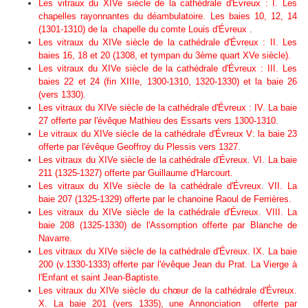
Les vitraux du XIVe siècle de la cathédrale d'Évreux : I. Les
chapelles rayonnantes du déambulatoire. Les baies 10, 12, 14
(1301-1310) de la chapelle du comte Louis d'Évreux .
Les vitraux du XIVe siècle de la cathédrale d'Évreux : II. Les
baies 16, 18 et 20 (1308, et tympan du 3ème quart XVe siècle).
Les vitraux du XIVe siècle de la cathédrale d'Évreux : III. Les
baies 22 et 24 (fin XIIIe, 1300-1310, 1320-1330) et la baie 26
(vers 1330).
Les vitraux du XIVe siècle de la cathédrale d'Évreux : IV. La baie
27 offerte par l'évêque Mathieu des Essarts vers 1300-1310.
Le vitraux du XIVe siècle de la cathédrale d'Évreux V: la baie 23
offerte par l'évêque Geoffroy du Plessis vers 1327.
Les vitraux du XIVe siècle de la cathédrale d'Évreux. VI. La baie
211 (1325-1327) offerte par Guillaume d'Harcourt.
Les vitraux du XIVe siècle de la cathédrale d'Évreux. VII. La
baie 207 (1325-1329) offerte par le chanoine Raoul de Ferrières.
Les vitraux du XIVe siècle de la cathédrale d'Évreux. VIII. La
baie 208 (1325-1330) de l'Assomption offerte par Blanche de
Navarre.
Les vitraux du XIVe siècle de la cathédrale d'Évreux. IX. La baie
200 (v.1330-1333) offerte par l'évêque Jean du Prat. La Vierge à
l'Enfant et saint Jean-Baptiste.
Les vitraux du XIVe siècle du chœur de la cathédrale d'Évreux.
X. La baie 201 (vers 1335), une Annonciation offerte par