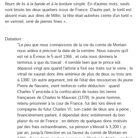
fleurs de lis à la bande et à la bordure simple
. En d'autres mots, seuls
sont brisés les deux quartiers issus de France. D'autre part, le tortil est
absent mais aux dires de Millin, la tête était autrefois ceinte d'un tortil «
en
vermeil, orné de pierres fines ».
.
.
Datation :
"
Le peu que nous connaissons de la vie du comte de Mortain
nous aidera à préciser la date de la verrière. Nous savons qu'il
est né à Évreux le 5 avril 1366 , et cela nous donnera le
terminus a quo du travail : il semble bien que le prince eût
dépassé vingt ans quand l'artiste a fixé ses traits sur le verre ; le
vitrail ne saurait donc être antérieur de plus de deux ou trois ans
à 1390. Un autre argument, tiré de l'état des ressources du jeune
Pierre de Navarre, vient renforcer cette déduction : quand
Charles V procéda à la confiscation de toutes les terres
françaises de Charles le Mauvais (1378), le jeune homme,
retenu prisonnier à la cour de France, fut dès lors élevé en
compagnie du futur Charles VI, son cadet de deux ans à peine ;
financièrement parlant, il dépendait donc entièrement du bon
plaisir du roi de France : en dehors de quelques dons motivés
par des frais extraordinaires, sa pension s'élevait à 3,200 l. p.
par an, jusqu'à l'érection en sa faveur du comté de Mortain en