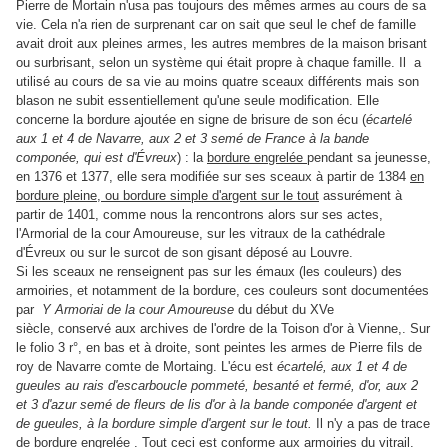
Pierre de Mortain n'usa pas toujours des mêmes armes au cours de sa
vie. Cela n'a rien de surprenant car on sait que seul le chef de famille
avait droit aux pleines armes, les autres membres de la maison brisant
ou surbrisant, selon un système qui était propre à chaque famille. Il
a
utilisé au cours de sa vie au moins quatre sceaux différents
mais son
blason ne subit essentiellement qu'une seule modification. Elle
concerne la bordure ajoutée en signe de brisure de son écu (
écartelé
aux 1 et 4 de Navarre, aux 2 et 3 semé de France à la bande
componée, qui est d'Évreux
) : la
bordure engrelée
pendant sa jeunesse,
en 1376 et 1377, elle sera modifiée sur ses sceaux à partir de 1384
en
bordure pleine, ou bordure simple d'argent sur le tout
assurément à
partir de 1401, comme nous la rencontrons alors sur ses actes,
l'Armorial de la cour Amoureuse, sur les vitraux de la cathédrale
d'Évreux ou sur le surcot de son gisant déposé au Louvre.
Si les sceaux ne renseignent pas sur les émaux (les couleurs) des
armoiries, et notamment de la bordure, ces couleurs sont documentées
par
Y Armoriai de la cour Amoureuse
du début du XVe
siècle,
conservé aux archives de l'ordre de la Toison d'or à Vienne,
. Sur
le folio 3 r°, en bas et à droite, sont peintes les armes de Pierre fils de
roy de Navarre comte de Mortaing. L'écu est
écartelé, aux 1 et 4 de
gueules au rais d'escarboucle pommeté, besanté et fermé, d'or, aux 2
et 3 d'azur semé de fleurs de lis d'or à la bande componée d'argent et
de gueules, à la bordure simple d'argent sur le tout.
Il n'y a pas de trace
de bordure engrelée . Tout ceci est conforme aux armoiries du vitrail.