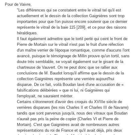
Pour de Vaivre,
"Les différences qui se constatent entre le vitrail tel qu'il est
actuellement et le dessin de la collection Gaignières sont trop
importantes pour que l'on puisse encore soutenir que ce dernier
représente le vitrail de la baie 115 [209], et ce pour des raisons
héraldiques.
Il faut également admettre que le tortil perlé qui ceint le front de
Pierre de Mortain sur le vitrail n'est pas le fruit d'une réfection
d'un maître verrier de l'époque romantique, comme d'aucuns l'ont
avancé, puisque le témoignage de Millin prouve qu'un tortil, sans
doute très semblable, se voyait également sur le gisant de la
chartreuse de Vauvert. On ne peut donc que se rallier aux
conclusions de M. Baudot lorsqu'il affirme que le dessin de la
collection Gaignières représente une verrière aujourd'hui
disparue. De ce fait, voilà Boudan lavé d'une accusation de «
falsifications délibérées » que ni lui, ni Gaignières qui
l'employait, ne sauraient mériter.
Certains s'étonneront d'avoir des croquis du XVIIIe siècle de
verrières disparues (les rois Charles II et Charles III de Navarre)
tandis que sont parvenus jusqu'à, nous des vitraux que Boudan
n'aurait pas pris la peine de copier (Charles VI et Pierre de
Mortain). C'est que Gaignières avait de nombreuses autres
représentations du roi de France et qu'il avait déjà, pris deux