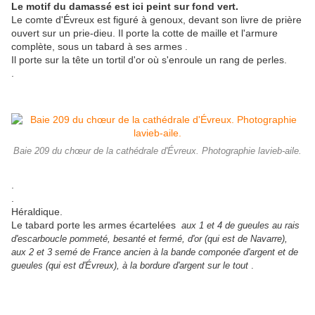
Le motif du damassé est ici peint sur fond vert.
Le comte d'Évreux est figuré à genoux, devant son livre de prière
ouvert sur un prie-dieu. Il porte la cotte de maille et l'armure
complète, sous un tabard à ses armes
.
Il porte sur la tête un tortil d'or où s'enroule un rang de perles.
.
Baie 209 du chœur de la cathédrale d'Évreux. Photographie lavieb-aile.
.
.
Héraldique.
Le tabard porte les armes écartelées
aux 1 et 4 de gueules au rais
d'escarboucle pommeté, besanté et fermé, d'or (qui est de Navarre),
aux 2 et 3 semé de France ancien à la bande componée d'argent et de
gueules (qui est d'Évreux), à la bordure d'argent sur le tout
.