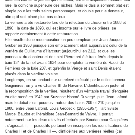
rare, la corniche supérieure des niches. Mais le dais à sommet plat est
simple pour les trois saints personnages, et double pour le donateur,
afin qu'il soit placé plus bas qu'eux
.
La verrière a été restaurée lors de la réfection du chœur entre 1888 et
1896 : la date de 1893, qui est inscrite sur le livre de prières, se
rapporte certainement à cette restauration.
Elle résulte d'une recomposition un peu complexe par Jean-Jacques
Gruber en 1953 puisque son emplacement était auparavant celui de la
verrière de Guillaume d'Harcourt (aujourd'hui en 211), et que les
panneaux du donateur et de saint Pierre ont été transférés depuis la
baie 134 de la nef avant 1834 pour compléter la verrière de Raoul de
Ferrières de la baie 207, et qu'enfin la Vierge et saint Denis étaient
placés dans la verrière voisine...
Longtemps, en se fondant sur un relevé exécuté par le collectionneur
Gaignières, on y a vu Charles III de Navarre. L'identification juste, et
la recomposition de la verrière, résultent d'un véritable travail d'enquête
érudite mené en 1942 par Suzanne Honoré-Duvergé puis Jean Lafond ,
mais le débat s'est poursuivi autour des baies 209 et 210 jusqu'en
1980, entre Jean Lafond, Louis Grodecki (1956-1957), l'archiviste
Marcel Baudot et l'héraldiste Jean-Bernard de Vaivre. Il portait
notamment sur les deux relevés effectués par Boudan pour Gaignières
: s'agissait-il, — puisqu'ils portaient en inscription les identifications de
Charles II et de Charles III —, d'infidélités aux verrières réelles (car