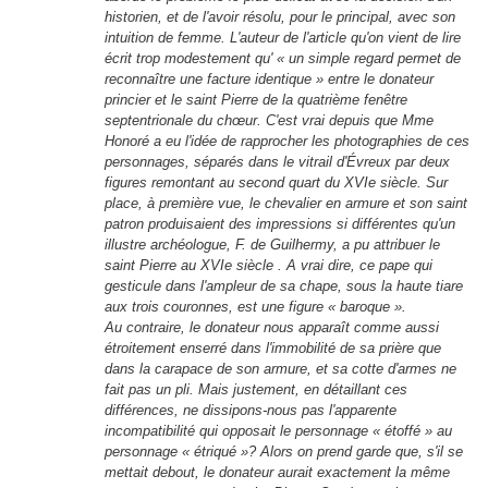
historien, et de l'avoir résolu, pour le principal, avec son
intuition de femme. L'auteur de l'article qu'on vient de lire
écrit trop modestement qu' « un simple regard permet de
reconnaître une facture identique » entre le donateur
princier et le saint Pierre de la quatrième fenêtre
septentrionale du chœur. C'est vrai depuis que Mme
Honoré a eu l'idée de rapprocher les photographies de ces
personnages, séparés dans le vitrail d'Évreux par deux
figures remontant au second quart du XVIe siècle. Sur
place, à première vue, le chevalier en armure et son saint
patron produisaient des impressions si différentes qu'un
illustre archéologue, F. de Guilhermy, a pu attribuer le
saint Pierre au XVIe siècle . A vrai dire, ce pape qui
gesticule dans l'ampleur de sa chape, sous la haute tiare
aux trois couronnes, est une figure « baroque ».
Au contraire, le donateur nous apparaît comme aussi
étroitement enserré dans l'immobilité de sa prière que
dans la carapace de son armure, et sa cotte d'armes ne
fait pas un pli. Mais justement, en détaillant ces
différences, ne dissipons-nous pas l'apparente
incompatibilité qui opposait le personnage « étoffé » au
personnage « étriqué »? Alors on prend garde que, s'il se
mettait debout, le donateur aurait exactement la même