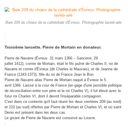
Baie 209 du chœur de la cathédrale d'Évreux. Photographie lavieb-aile.
.
.
Troisième lancette. Pierre de Mortain en donateur.
.
Pierre de Navarre (Évreux, 31 mars 1366 – Sancerre, 29
juillet 1412), comte de Mortain, était le fils puîné de Charles II, roi de
Navarre et comte d'Évreux (dit Charles le Mauvais), et de Jeanne de
France (1343-1373), fille du roi de France Jean le Bon.
Pierre de Navarre alias Pierre de Mortain naquit à Évreux le 5
avril 1366. Laissé à la cour de France (en gage d'une possible politique
de réconciliation entre son père et le roi Charles V), il fut élevé avec le
futur roi Charles VI, dont il devint l'inséparable compagnon.
C'est dans ce contexte qu'il faut réunir les deux verrières 209 (au nord)
et 210 (au sud) offertes par Pierre de Mortain et Charles VI, et où saint
Denis est présent dans les deux cas.
Le gisant de Pierre de Navarre est conservé au Louvre.
.