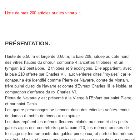
.
Liste de mes 200 articles sur les vitraux :
.
.
.
PRÉSENTATION.
Haute de 6,50 m et large de 3,60 m, la baie 209, située au coté nord
des vitres hautes du chœur, comporte 4 lancettes trilobées et un
tympan à 1 pentalobe, 2 trilobes et 9 écoinçons. Elle appartient, avec
la baie 210 offerte par Charles VI, aux verrières dites "royales" car le
donateur a été identifié comme Pierre de Navarre, comte de Mortain,
frère puiné du roi de Navarre et comte d'Évreux Charles III le Noble, et
compagnon d'enfance du roi Charles VI.
Pierre de Navarre y est présenté à la Vierge à l'Enfant par saint Pierre,
et par saint Denis.
Les quatre personnages se tiennent dans des édicules voûtés tendus
de damas à motifs de rinceaux en spirale.
Les dais répètent
les mêmes fleurons trilobés au sommet des petits
gables aigus des contreforts que la baie 210, les mêmes crosses de
feuillage sur les rampants des gables principaux, et surtout les mêmes
crochets blancs et jaunes qui hérissent, par une disposition assurément