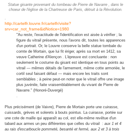
Statue gisante provenant du tombeau de Pierre de Navarre , dans le
choeur de l'église de la Chartreuse de Paris, détruit à la Révolution.
.
http://cartelfr.louvre.fr/cartelfr/visite?
srv=car_not_frame&idNotice=1980
"
Au reste, l'exactitude de l'identification est aisée à vérifier ; la
figure du vitrail présente, nous l'avons dit, toutes les apparences
d'un portrait. Or, le Louvre conserve la belle statue tombale du
comte de Mortain, que lui fit ériger, après sa mort en 1412, sa
veuve Catherine d'Alençon . L'épreuve est concluante : non
seulement le costume du gisant est identique en tous points au
vitrail — mêmes détails de l'armement, même cotte armoriée, le
cortil seul faisant défaut — mais encore les traits sont
semblables ; à peine peut-on noter que le vitrail offre une image
plus juvénile, faite vraisemblablement du vivant de Pierre de
Navarre." (Honoré-Duvergé)
.
Plus précisément (de Vaivre), Pierre de Mortain porte une cuirasse,
cuissards, grèves et solerets à bouts pointus. La cuirasse, portée sur
une cote de maille qui apparaît au col, est elle-même revêtue d'un
tabard aux armes un peu différentes que celles du vitrail :
aux 1 et 4
au rais d'escarboucle pommeté, besanté et fermé, aux 2 et 3 à trois