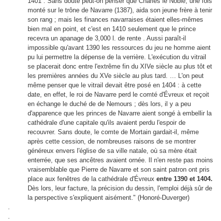
1401 . Sans doute peut-on penser que Charles le Noble, une fois
monté sur le trône de Navarre (1387), aida son jeune frère à tenir
son rang ; mais les finances navarraises étaient elles-mêmes
bien mal en point, et c'est en 1410 seulement que le prince
recevra un apanage de 3,000 l. de rente . Aussi paraît-il
impossible qu'avant 1390 les ressources du jeu ne homme aient
pu lui permettre la dépense de la verrière. L'exécution du vitrail
se placerait donc entre l'extrême fin du XIVe siècle au plus tôt et
les premières années du XVe siècle au plus tard. … L'on peut
même penser que le vitrail devait être posé en 1404 : à cette
date, en effet, le roi de Navarre perd le comté d'Évreux et reçoit
en échange le duché de de Nemours ; dès lors, il y a peu
d'apparence que les princes de Navarre aient songé à embellir la
cathédrale d'une capitale qu'ils avaient perdu l'espoir de
recouvrer. Sans doute, le comte de Mortain gardait-il, même
après cette cession, de nombreuses raisons de se montrer
généreux envers l'église de sa ville natale, où sa mère était
enterrée, que ses ancêtres avaient ornée. Il n'en reste pas moins
vraisemblable que Pierre de Navarre et son saint patron ont pris
place aux fenêtres de la cathédrale d'Évreux
entre 1390 et 1404.
Dès lors, leur facture, la précision du dessin, l'emploi déjà sûr de
la perspective s'expliquent aisément." (Honoré-Duverger)
.
.