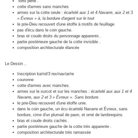
tortil perlé .
cotte d'armes sans manches
armes sur la cotte seule :
écartelé aux 1 et 4 Navarre, aux 2 et 3
« Évreux » à, la bordure d'argent sur le tout
le prie-Dieu recouvert d'une étoffe à motifs de feuillage
pas d'écu dans le coin gauche.
bras et coude droits du personnage apparents .
partie postérieure gauche de la cotte invisible .
composition architecturale élancée
Le Dessin ..
Inscription ka/rol/3 rex/nav/ar/re
couronne
cotte d'armes avec manches.
armes sur le surcot et sur les manches :
écartelé aux aux 1 et 4
Navarre, aux 2 et 3 « Évreux ». Sans bordure
.
le prie-Dieu recouvert d'une étoffe unie.
dans le coin gauche, un écu écartelé Navarre et Évreux, sans
bordure, cime d'un plumail de paon, et orné de lambrequins.
bras et coude droits cachés .
partie postérieure gauche de la cotte très apparente .
composition architecturale très ramassée