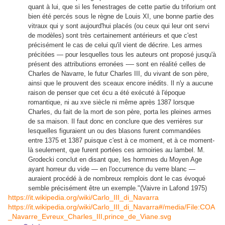
quant à lui, que si les fenestrages de cette partie du triforium ont
bien été percés sous le règne de Louis XI, une bonne partie des
vitraux qui y sont aujourd'hui placés (ou ceux qui leur ont servi
de modèles) sont très certainement antérieurs et que c'est
précisément le cas de celui qu'il vient de décrire. Les armes
précitées — pour lesquelles tous les auteurs ont proposé jusqu'à
présent des attributions erronées -— sont en réalité celles de
Charles de Navarre, le futur Charles III, du vivant de son père,
ainsi que le prouvent des sceaux encore inédits. Il n'y a aucune
raison de penser que cet écu a été exécuté à l'époque
romantique, ni au xve siècle ni même après 1387 lorsque
Charles, du fait de la mort de son père, porta les pleines armes
de sa maison. Il faut donc en conclure que des verrières sur
lesquelles figuraient un ou des blasons furent commandées
entre 1375 et 1387 puisque c'est à ce moment, et à ce moment-
là seulement, que furent portées ces armoiries au lambel. M.
Grodecki conclut en disant que, les hommes du Moyen Age
ayant horreur du vide — en l'occurrence du verre blanc —
auraient procédé à de nombreux remplois dont le cas évoqué
semble précisément être un exemple."(Vaivre in Lafond 1975)
https://it.wikipedia.org/wiki/Carlo_III_di_Navarra
https://it.wikipedia.org/wiki/Carlo_III_di_Navarra#/media/File:COA
_Navarre_Evreux_Charles_III,prince_de_Viane.svg