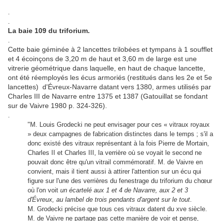
.
.
La baie 109 du triforium.
.
Cette baie géminée à 2 lancettes trilobées et tympans à 1 soufflet
et 4 écoinçons de 3,20 m de haut et 3,60 m de large est une
vitrerie géométrique dans laquelle, en haut de chaque lancette,
ont été réemployés les écus armoriés (restitués dans les 2e et 5e
lancettes) d'Évreux-Navarre datant vers 1380, armes utilisés par
Charles III de Navarre entre 1375 et 1387 (Gatouillat se fondant
sur de Vaivre 1980 p. 324-326).
.
"M. Louis Grodecki ne peut envisager pour ces « vitraux royaux
» deux campagnes de fabrication distinctes dans le temps ; s'il a
donc existé des vitraux représentant à la fois Pierre de Mortain,
Charles II et Charles III, la verrière où se voyait le second ne
pouvait donc être qu'un vitrail commémoratif. M. de Vaivre en
convient, mais il tient aussi à attirer l'attention sur un écu qui
figure sur l'une des verrières du fenestrage du triforium du chœur
où l'on voit
un écartelé aux 1 et 4 de Navarre, aux 2 et 3
d'Évreux, au lambel de trois pendants d'argent sur le tout
.
M. Grodecki précise que tous ces vitraux datent du xve siècle.
M. de Vaivre ne partage pas cette manière de voir et pense,