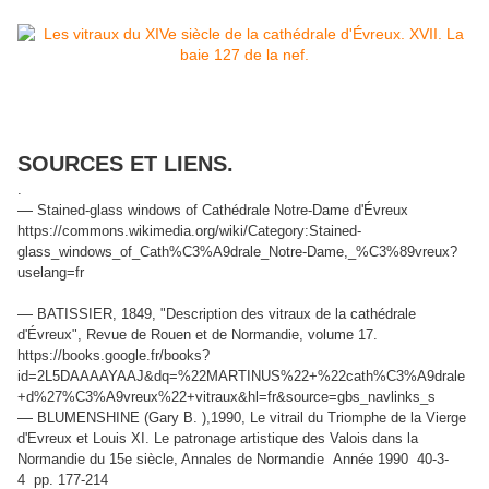
SOURCES ET LIENS.
.
—
Stained-glass windows of Cathédrale Notre-Dame d'Évreux
https://commons.wikimedia.org/wiki/Category:Stained-
glass_windows_of_Cath%C3%A9drale_Notre-Dame,_%C3%89vreux?
uselang=fr
—
BATISSIER, 1849, "Description des vitraux de la cathédrale
d'Évreux", Revue de Rouen et de Normandie, volume 17.
https://books.google.fr/books?
id=2L5DAAAAYAAJ&dq=%22MARTINUS%22+%22cath%C3%A9drale
+d%27%C3%A9vreux%22+vitraux&hl=fr&source=gbs_navlinks_s
—
BLUMENSHINE (Gary B. ),1990, Le vitrail du Triomphe de la Vierge
d'Evreux et Louis XI. Le patronage artistique des Valois dans la
Normandie du 15e siècle, Annales de Normandie Année 1990 40-3-
4 pp. 177-214