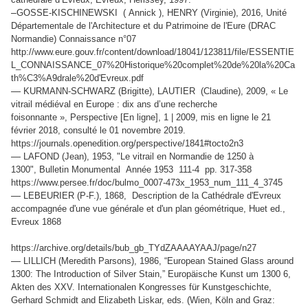
–
GOSSE-KISCHINEWSKI ( Annick ), HENRY (Virginie), 2016, Unité
Départementale de l'Architecture et du Patrimoine de l'Eure (DRAC
Normandie) Connaissance n°07
http://www.eure.gouv.fr/content/download/18041/123811/file/ESSENTIE
L_CONNAISSANCE_07%20Historique%20complet%20de%20la%20Ca
th%C3%A9drale%20d'Evreux.pdf
—
KURMANN-SCHWARZ (Brigitte), LAUTIER (Claudine), 2009, « Le
vitrail médiéval en Europe : dix ans d’une recherche
foisonnante », Perspective [En ligne], 1 | 2009, mis en ligne le 21
février 2018, consulté le 01 novembre 2019.
https://journals.openedition.org/perspective/1841#tocto2n3
—
LAFOND (Jean), 1953, "Le vitrail en Normandie de 1250 à
1300", Bulletin Monumental Année 1953 111-4 pp. 317-358
https://www.persee.fr/doc/bulmo_0007-473x_1953_num_111_4_3745
—
LEBEURIER (P-F.), 1868, Description de la Cathédrale d'Evreux
accompagnée d'une vue générale et d'un plan géométrique, Huet ed.,
Evreux 1868
https://archive.org/details/bub_gb_TYdZAAAAYAAJ/page/n27
—
LILLICH (Meredith Parsons), 1986, “European Stained Glass around
1300: The Introduction of Silver Stain,” Europäische Kunst um 1300 6,
Akten des XXV. Internationalen Kongresses für Kunstgeschichte,
Gerhard Schmidt and Elizabeth Liskar, eds. (Wien, Köln and Graz: