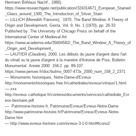
Hermann Böhlaus Nachf., 1986).
https://www.researchgate.net/publication/324314671_European_Stained
_Glass_around_1300_The_Introduction_of_Silver_Stain
—
LILLICH (Meredith Parsons), 1970, The Band Window: A Theory of
Origin and Development, Gesta, Vol. 9, No. 1 (1970), pp. 26-33
Published by: The University of Chicago Press on behalf of the
International Center of Medieval Art
https://www.academia.edu/35604582/_The_Band_Window_A_Theory_of
_Origin_and_Development_
—
LAUTIER (Claudine), 2000, Les débuts du jaune d'argent dans l'art
du vitrail ou le jaune d'argent à la manière d'Antoine de Pise, Bulletin
Monumental Année 2000 158-2 pp. 89-107
https://www.persee.fr/doc/bulmo_0007-473x_2000_num_158_2_2371
—
Monuments historiques, Notre-Dame-d'Evreux
http://monumentshistoriques.free.fr/cathedrales/evreux/vitraux/1.html
—
xxx
http://evreux.catholique.fr/contenu/documents/services/cathedrale_Evr
eux-bestiaire.pdf
—
Patrimoine-histoire.fr, Patrimoine/Evreux/Evreux-Notre-Dame
http://www.patrimoine-histoire.fr/Patrimoine/Evreux/Evreux-Notre-
Dame.htm
—
http://www.evreux-histoire.com/evreux-3-1-0.html#icono2