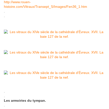
http://www.rouen-
histoire.com/Vitraux/Transept_S/Images/Fen36_1.htm
.
.
.
.
Les armoiries du tympan.
.