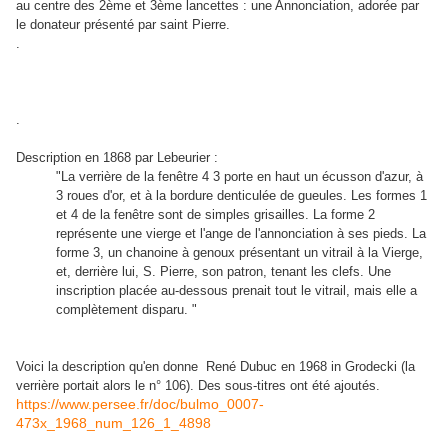
au centre des 2ème et 3ème lancettes : une Annonciation, adorée par
le donateur présenté par saint Pierre.
.
.
Description en 1868 par Lebeurier :
"La verrière de la fenêtre 4 3 porte en haut un écusson d'azur, à
3 roues d'or, et à la bordure denticulée de gueules. Les formes 1
et 4 de la fenêtre sont de simples grisailles. La forme 2
représente une vierge et l'ange de l'annonciation à ses pieds. La
forme 3, un chanoine à genoux présentant un vitrail à la Vierge,
et, derrière lui, S. Pierre, son patron, tenant les clefs. Une
inscription placée au-dessous prenait tout le vitrail, mais elle a
complètement disparu.
"
Voici la description qu'en donne René Dubuc en 1968 in Grodecki (la
verrière portait alors le n° 106). Des sous-titres ont été ajoutés.
https://www.persee.fr/doc/bulmo_0007-
473x_1968_num_126_1_4898