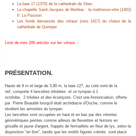
La baie 17 (1370) de la cathédrale de Sées.
La chapelle Saint-Jacques de Merléac : la maîtresse-vitre (1402)
II. La Passion.
Les fonds damassés des vitraux (vers 1417) du chœur de la
cathédrale de Quimper.
.
Liste de mes 200 articles sur les vitraux :
.
.
.
PRÉSENTATION.
Haute de 8 m et large de 3,80 m, la baie 127, au coté nord de la
nef, comporte 4 lancettes trilobées et un tympan à 1
octolobe, 2 trilobes et des écoinçons. C'est une Annonciation, offerte
par Pierre Beaublé lorsqu'il était archidiacre d'Ouche, comme le
révèlent les armoiries du tympan.
Les lancettes sont occupées en haut et en bas par des vitreries
géométriques peintes comme ailleurs de fleurettes et festons en
grisaille et jaune d'argent, frappés de fermaillets en fleur de lys, selon la
disposition "en litre", tandis que les motifs figurés colorés sont placé