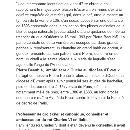
"Une intéressante identification vient d'être obtenue en
rapprochant le majestueux blason (
d'azur à trois roues d'or, à la
bordure engrêlée de gueules
) qui, dans la nef, orne la rosace au
tympan de la verrière 106, d'un sceau apposé sur une quittance
de 1393 conservée dans la collection des pièces originales de la
Bibliothèque nationale
[sceau attaché à une quittance donnée au
trésorier du duc d'Orléans le 16 mai 1393 par Pierre Beaublé]
. La
partie centrale de cette verrière est occupée par deux grands
panneaux représentant un chanoine en grand habit de chœur, à
genoux, présenté par son patron, saint Pierre, qui offre en son
nom un vitrail à la sainte Vierge aux pieds de laquelle s'est
agenouillé l'ange de l'Annonciation.
Pierre Beaublé, archidiacre d'Ouche au diocèse d'Évreux.
Il s'agit de messire Pierre Beaublé, alors archidiacre d'Ouche au
diocèse d'Évreux après avoir poursuivi ses études de bachelier,
puis de docteur es loix à l'Université de Paris, où il fut
notamment mêlé de près, entre 1386 et 1388, au long procès
soutenu par maître Aymé du Breuil contre le doyen et la Faculté
de décret de Paris.
Professeur de droit civil et canonique, conseiller et
ambassadeur du roi Charles VI en Italie.
Familier du roi Charles V dont il était devenu le conseiller, il avait