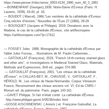
https://www.persee.fr/doc/annor_0003-4134_1990_num_40_3_1881
—
BONNENFANT (Georges),1939, Notre-Dame d’Evreux (Paris: H.
Laurens, 1939), 43-44, pl. 16;
—
BOUDOT ( Marcel), 1966,“Les verrières de la cathédrale d’Evreux:
Cinq siècles d’histoire,” Nouvelles de l’Eure 27 (1966), 28-29.
—
BOUSQUET (Jacques et Philippe), 2019, Donateurs avec la
Madone, le cas de la cathédrale d'Evreux, site artiflexinopere.
https://artifexinopere.com/?p=17412
—
FOSSEY Jules 1898, Monographie de la cathédrale d'Evreux par
l'abbé Jules Fossey,... Illustrations de M. Paulin Carbonnier,...
—
GATOUILLAT (Françoise), 2019, "French 14-th-century stained glass
and other arts", in Investigations in Medieval Stained Glass, Materials,
Methods and Expressions, Brill ed., pages 374-385
—
GATOUILLAT (Françoise), 2001, "Les vitraux de la cathédrale
d'Évreux", in CALLIAS-BEY, M., CHAUSSÉ, V., GATOUILLAT, F.,
HÉROLD, M., Les vitraux de Haute-Normandie, Corpus Vitrearum
France, Recensement des vitraux anciens vol. VI, Ed du CNRS /
Monum ed. du patrimoine. Paris, pages 143-161.
—
GAVET Philippe, Si l'art m'était conté. La cathédrale d'Évreux.
http://www.philippe-gavet.fr/05/36/index.html
–
GOSSE-KISCHINEWSKI ( Annick ) et Françoise Gatouillat, La
cathédrale d’Evreux, Evreux, Hérissey, 1997.