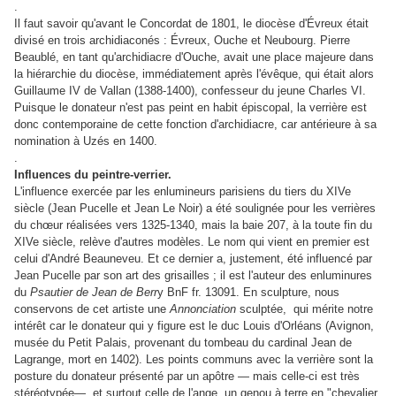
.
Il faut savoir qu'avant le Concordat de 1801, le diocèse d'Évreux était
divisé en trois archidiaconés : Évreux, Ouche et Neubourg. Pierre
Beaublé, en tant qu'archidiacre d'Ouche, avait une place majeure dans
la hiérarchie du diocèse, immédiatement après l'évêque, qui était alors
Guillaume IV de Vallan (1388-1400), confesseur du jeune Charles VI.
Puisque le donateur n'est pas peint en habit épiscopal, la verrière est
donc contemporaine de cette fonction d'archidiacre, car antérieure à sa
nomination à Uzés en 1400.
.
Influences du peintre-verrier.
L'influence exercée par les enlumineurs parisiens du tiers du XIVe
siècle (Jean Pucelle et Jean Le Noir) a été soulignée pour les verrières
du chœur réalisées vers 1325-1340, mais la baie 207, à la toute fin du
XIVe siècle, relève d'autres modèles. Le nom qui vient en premier est
celui d'André Beauneveu. Et ce dernier a, justement, été influencé par
Jean Pucelle par son art des grisailles ; il est l'auteur des enluminures
du
Psautier de Jean de Berr
y BnF fr. 13091. En sculpture, nous
conservons de cet artiste une
Annonciation
sculptée, qui mérite notre
intérêt car le donateur qui y figure est le duc Louis d'Orléans (Avignon,
musée du Petit Palais, provenant du tombeau du cardinal Jean de
Lagrange, mort en 1402). Les points communs avec la verrière sont la
posture du donateur présenté par un apôtre — mais celle-ci est très
stéréotypée—, et surtout celle de l'ange, un genou à terre en "chevalier