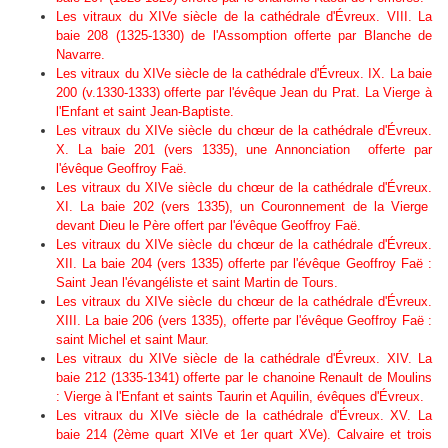
Les vitraux du XIVe siècle de la cathédrale d'Évreux. VIII. La
baie 208 (1325-1330) de l'Assomption offerte par Blanche de
Navarre.
Les vitraux du XIVe siècle de la cathédrale d'Évreux. IX. La baie
200 (v.1330-1333) offerte par l'évêque Jean du Prat. La Vierge à
l'Enfant et saint Jean-Baptiste.
Les vitraux du XIVe siècle du chœur de la cathédrale d'Évreux.
X. La baie 201 (vers 1335), une Annonciation offerte par
l'évêque Geoffroy Faë.
Les vitraux du XIVe siècle du chœur de la cathédrale d'Évreux.
XI. La baie 202 (vers 1335), un Couronnement de la Vierge
devant Dieu le Père offert par l'évêque Geoffroy Faë.
Les vitraux du XIVe siècle du chœur de la cathédrale d'Évreux.
XII. La baie 204 (vers 1335) offerte par l'évêque Geoffroy Faë :
Saint Jean l'évangéliste et saint Martin de Tours.
Les vitraux du XIVe siècle du chœur de la cathédrale d'Évreux.
XIII. La baie 206 (vers 1335), offerte par l'évêque Geoffroy Faë :
saint Michel et saint Maur.
Les vitraux du XIVe siècle de la cathédrale d'Évreux. XIV. La
baie 212 (1335-1341) offerte par le chanoine Renault de Moulins
: Vierge à l'Enfant et saints Taurin et Aquilin, évêques d'Évreux.
Les vitraux du XIVe siècle de la cathédrale d'Évreux. XV. La
baie 214 (2ème quart XIVe et 1er quart XVe). Calvaire et trois