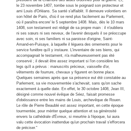
le 23 novembre 1407, tombe sous le poignard son protecteur et
ami Louis d'Orléans. Sa santé s'affaiblit. Il demeure volontiers en
son hôtel de Paris, d'où il se rend plus facilement au Parlement,
où il paraîtra encore' le 5 septembre 1408. Mais, dès le 10 mars
1408, son testament est rédigé de sa propre main : il n'oubliera
ni ses sœurs ni ses neveux, de l'avenir desquels il se préoccupe
avec soin, ni ses familiers ni sa paroisse d'origine, Saint-
Amand-en-Puisaye, à laquelle il léguera des ornements pour le
service funèbre qu'il y instaure. L'inventaire de ses biens, qui
accompagnait le testament, n'a malheureusement pas été
conservé ; il devait être assez important si l'on considère les
legs qu'il a prévus : manuscrits précieux, vaisselle d'or,
vêtements de fourrure, chevaux y figurent en bonne place.
Quelques semaines après que sa présence eut été constatée au
Parlement, sa vie mouvementée s'achevait, sans qu'on sache
exactement à quelle date. En effet, le 30 octobre 1408, Jean III,
désigné comme nouvel évêque de Séez, faisait promesse
d'obéissance entre les mains de Louis, archevêque de Rouen.
Le rôle de Pierre Beaublé est assez important, en cette époque
tourmentée, pour mériter quelque attention et sa générosité
envers la cathédrale d'Évreux, si meurtrie à l'époque, lui aura
valu cette évocation inattendue qu'un prochain travail s'efforcera
de préciser."