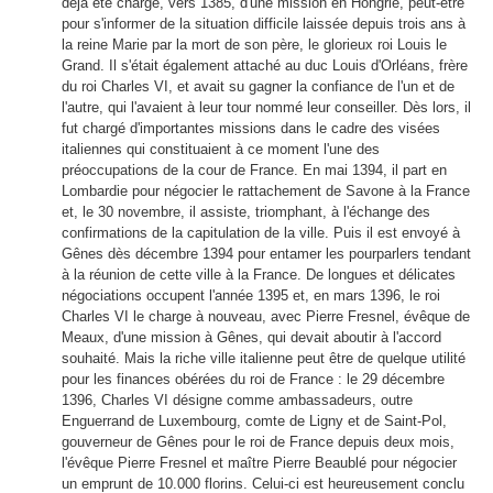
déjà été chargé, vers 1385, d'une mission en Hongrie, peut-être
pour s'informer de la situation difficile laissée depuis trois ans à
la reine Marie par la mort de son père, le glorieux roi Louis le
Grand. Il s'était également attaché au duc Louis d'Orléans, frère
du roi Charles VI, et avait su gagner la confiance de l'un et de
l'autre, qui l'avaient à leur tour nommé leur conseiller. Dès lors, il
fut chargé d'importantes missions dans le cadre des visées
italiennes qui constituaient à ce moment l'une des
préoccupations de la cour de France. En mai 1394, il part en
Lombardie pour négocier le rattachement de Savone à la France
et, le 30 novembre, il assiste, triomphant, à l'échange des
confirmations de la capitulation de la ville. Puis il est envoyé à
Gênes dès décembre 1394 pour entamer les pourparlers tendant
à la réunion de cette ville à la France. De longues et délicates
négociations occupent l'année 1395 et, en mars 1396, le roi
Charles VI le charge à nouveau, avec Pierre Fresnel, évêque de
Meaux, d'une mission à Gênes, qui devait aboutir à l'accord
souhaité. Mais la riche ville italienne peut être de quelque utilité
pour les finances obérées du roi de France : le 29 décembre
1396, Charles VI désigne comme ambassadeurs, outre
Enguerrand de Luxembourg, comte de Ligny et de Saint-Pol,
gouverneur de Gênes pour le roi de France depuis deux mois,
l'évêque Pierre Fresnel et maître Pierre Beaublé pour négocier
un emprunt de 10.000 florins. Celui-ci est heureusement conclu