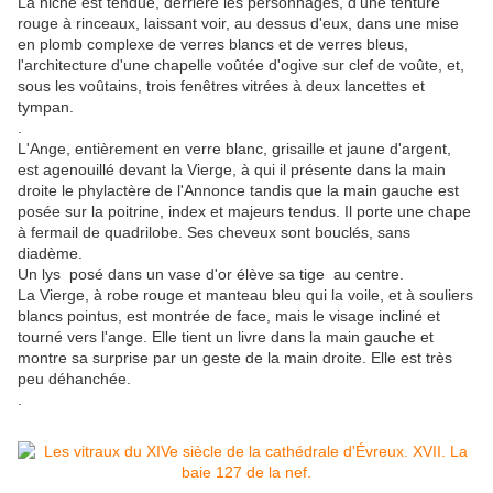
La niche est tendue, derrière les personnages, d'une tenture
rouge à rinceaux, laissant voir, au dessus d'eux, dans une mise
en plomb complexe de verres blancs et de verres bleus,
l'architecture d'une chapelle voûtée d'ogive sur clef de voûte, et,
sous les voûtains, trois fenêtres vitrées à deux lancettes et
tympan.
.
L'Ange, entièrement en verre blanc, grisaille et jaune d'argent,
est agenouillé devant la Vierge, à qui il présente dans la main
droite le phylactère de l'Annonce tandis que la main gauche est
posée sur la poitrine, index et majeurs tendus. Il porte une chape
à fermail de quadrilobe. Ses cheveux sont bouclés, sans
diadème.
Un lys posé dans un vase d'or élève sa tige au centre.
La Vierge, à robe rouge et manteau bleu qui la voile, et à souliers
blancs pointus, est montrée de face, mais le visage incliné et
tourné vers l'ange. Elle tient un livre dans la main gauche et
montre sa surprise par un geste de la main droite. Elle est très
peu déhanchée.
.