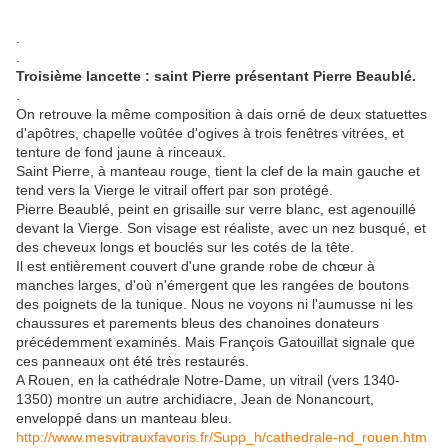
.
.
Troisième lancette : saint Pierre présentant Pierre Beaublé.
.
On retrouve la même composition à dais orné de deux statuettes
d'apôtres, chapelle voûtée d'ogives à trois fenêtres vitrées, et
tenture de fond jaune à rinceaux.
Saint Pierre, à manteau rouge, tient la clef de la main gauche et
tend vers la Vierge le vitrail offert par son protégé.
Pierre Beaublé, peint en grisaille sur verre blanc, est agenouillé
devant la Vierge. Son visage est réaliste, avec un nez busqué, et
des cheveux longs et bouclés sur les cotés de la tête.
Il est entièrement couvert d'une grande robe de chœur à
manches larges, d'où n'émergent que les rangées de boutons
des poignets de la tunique. Nous ne voyons ni l'aumusse ni les
chaussures et parements bleus des chanoines donateurs
précédemment examinés. Mais François Gatouillat signale que
ces panneaux ont été très restaurés.
A Rouen, en la cathédrale Notre-Dame, un vitrail (vers 1340-
1350) montre un autre archidiacre, Jean de Nonancourt,
enveloppé dans un manteau bleu.
http://www.mesvitrauxfavoris.fr/Supp_h/cathedrale-nd_rouen.htm