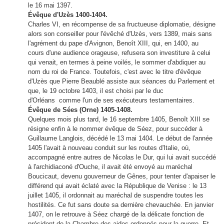
le 16 mai 1397.
Évêque d'Uzès 1400-1404.
Charles VI, en récompense de sa fructueuse diplomatie, désigne
alors son conseiller pour l'évêché d'Uzès, vers 1389, mais sans
l'agrément du pape d'Avignon, Benoît XIII, qui, en 1400, au
cours d'une audience orageuse, refusera son investiture à celui
qui venait, en termes à peine voilés, le sommer d'abdiquer au
nom du roi de France. Toutefois, c'est avec le titre d'évêque
d'Uzès que Pierre Beaublé assiste aux séances du Parlement et
que, le 19 octobre 1403, il est choisi par le duc
d'Orléans
comme l'un de ses exécuteurs testamentaires.
Évêque de Sées (Orne) 1405-1408.
Quelques mois plus tard, le 16 septembre 1405, Benoît XIII se
résigne enfin à le nommer évêque de Séez, pour succéder à
Guillaume Langlois, décédé le 13 mai 1404. Le début de l'année
1405 l'avait à nouveau conduit sur les routes d'Italie, où,
accompagné entre autres de Nicolas le Dur, qui lui avait succédé
à l'archidiaconé d'Ouche, il avait été envoyé au maréchal
Boucicaut, devenu gouverneur de Gênes, pour tenter d'apaiser le
différend qui avait éclaté avec la République de Venise : le 13
juillet 1405, il ordonnait au maréchal de suspendre toutes les
hostilités. Ce fut sans doute sa dernière chevauchée. En janvier
1407, on le retrouve à Séez chargé de la délicate fonction de
président de la Chambre des aides ordonnés pour la guerre. Et,