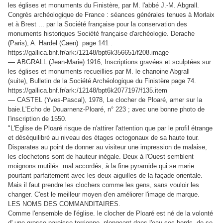
les églises et monuments du Finistère, par M. l'abbé J.-M. Abgrall.
Congrès archéologique de France : séances générales tenues à Morlaix
et à Brest ... par la Société française pour la conservation des
monuments historiques Société française d'archéologie. Derache
(Paris), A. Hardel (Caen) page 141 .
https://gallica.bnf.fr/ark:/12148/bpt6k356651/f208.image
—
ABGRALL (Jean-Marie) 1916, Inscriptions gravées et sculptées sur
les églises et monuments recueillies par M. le chanoine Abgrall
(suite), Bulletin de la Société Archéologique du Finistère page 74.
https://gallica.bnf.fr/ark:/12148/bpt6k2077197/f135.item
—
CASTEL (Yves-Pascal), 1978, Le clocher de Ploaré, amer sur la
baie.L'Echo de Douarnenz-Ploaré, n° 223 ; avec une bonne photo de
l'inscription de 1550.
"L'Eglise de Ploaré risque de n'attirer l'attention que par le profil étrange
et déséquilibré au niveau des étages octogonaux de sa haute tour.
Disparates au point de donner au visiteur une impression de malaise,
les clochetons sont de hauteur inégale. Deux à l'Ouest semblent
moignons mutilés. mal accordés, à la fine pyramide qui se marie
pourtant parfaitement avec les deux aiguilles de la façade orientale.
Mais il faut prendre les clochers comme les gens, sans vouloir les
changer. C'est le meilleur moyen d'en améliorer l'image de marque.
LES NOMS DES COMMANDITAIRES.
Comme l'ensemble de l'église. le clocher de Ploaré est né de la volonté
d' une grosse paroisse terrienne, plongeant dans l'eau ses bords, de se