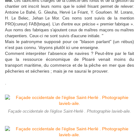
tête.
Les fabriciens chargés de la collecte des fonds et de la gestion du
chantier ont inscrit leurs noms que le soleil frisant permet de relever:
Antoine Le Bahé, G. Gleuha, Hervé Le Friant, Y. Gourloen. M. Lorans,
H. Le Belec, Jehan Le Mor. Ces noms sont suivis de la mention
PRO(cureur) FAB(brique). L'un d'entre eux précise « premier fabrique ».
Aux noms des fabriques s'ajoutent ceux de maîtres maçons ou maîtres
"
charpentiers. Ceux-ci ne sont suivis d'aucune initiale.
Mais le patronyme supposé pour ce "blason parlant" (un rébus)
n'est pas connu. Voyons plutôt ici une enseigne.
Comment interpréter l'absence de navires ? Peut-être par le fait
que la ressource économique de Ploaré venait moins du
transport maritime, du commerce et de la pêche en mer que des
pêcheries et sécheries ; mais je ne saurai le prouver.
.
Façade occidentale de l'église Saint-Herlé . Photographie lavieb-aile.