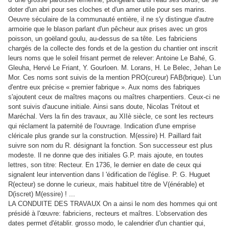
doter d'un abri pour ses cloches et d'un amer utile pour ses marins.
Oeuvre séculaire de la communauté entière, il ne s'y distingue d'autre
armoirie que le blason parlant d'un pêcheur aux prises avec un gros
poisson, un goëland goulu, au-dessus de sa tête. Les fabriciens
chargés de la collecte des fonds et de la gestion du chantier ont inscrit
leurs noms que le soleil frisant permet de relever: Antoine Le Bahé, G.
Gleuha, Hervé Le Friant, Y. Gourloen. M. Lorans, H. Le Belec, Jehan Le
Mor. Ces noms sont suivis de la mention PRO(cureur) FAB(brique). L'un
d'entre eux précise « premier fabrique ». Aux noms des fabriques
s'ajoutent ceux de maîtres maçons ou maîtres charpentiers. Ceux-ci ne
sont suivis d'aucune initiale. Ainsi sans doute, Nicolas Trétout et
Maréchal. Vers la fin des travaux, au XIIè siècle, ce sont les recteurs
qui réclament la paternité de l'ouvrage. Indication d'une emprise
cléricale plus grande sur la construction. M(essire) H. Paillard fait
suivre son nom du R. désignant la fonction. Son successeur est plus
modeste. Il ne donne que des initiales G.P. mais ajoute, en toutes
lettres, son titre: Recteur. En 1736, le dernier en date de ceux qui
signalent leur intervention dans l 'édification de l'église. P. G. Huguet
R(ecteur) se donne le curieux, mais habituel titre de V(énérable) et
D(iscret) M(essire) ! ...
LA CONDUITE DES TRAVAUX On a ainsi le nom des hommes qui ont
présidé à l'œuvre: fabriciens, recteurs et maîtres. L'observation des
dates permet d'établir. grosso modo, le calendrier d'un chantier qui,