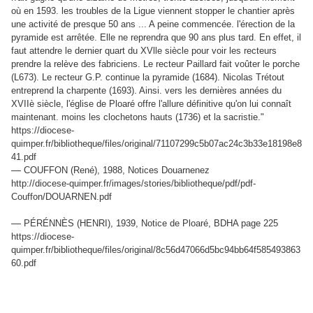
où en 1593. les troubles de la Ligue viennent stopper le chantier après
une activité de presque 50 ans ... A peine commencée. l'érection de la
pyramide est arrêtée. Elle ne reprendra que 90 ans plus tard. En effet, il
faut attendre le dernier quart du XVlle siècle pour voir les recteurs
prendre la relève des fabriciens. Le recteur Paillard fait voûter le porche
(L673). Le recteur G.P. continue la pyramide (1684). Nicolas Trétout
entreprend la charpente (1693). Ainsi. vers les dernières années du
XVIIè siècle, l'église de Ploaré offre l'allure définitive qu'on lui connaît
maintenant. moins les clochetons hauts (1736) et la sacristie."
https://diocese-
quimper.fr/bibliotheque/files/original/71107299c5b07ac24c3b33e18198e8
41.pdf
—
COUFFON (René), 1988, Notices Douarnenez
http://diocese-quimper.fr/images/stories/bibliotheque/pdf/pdf-
Couffon/DOUARNEN.pdf
—
PÉRÉNNÈS (HENRI), 1939, Notice de Ploaré, BDHA page 225
https://diocese-
quimper.fr/bibliotheque/files/original/8c56d47066d5bc94bb64f585493863
60.pdf