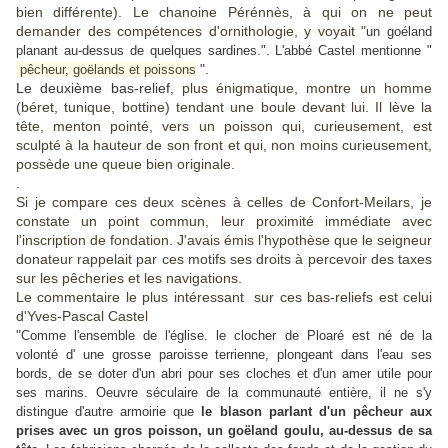
bien différente). Le chanoine Pérénnès, à qui on ne peut
demander des compétences d'ornithologie, y voyait "
un goéland
planant au-dessus de quelques sardines.". L'abbé Castel mentionne "
".
pêcheur, goëlands et poissons
Le deuxième bas-relief
plus énigmatique, montre un homme
,
(béret, tunique, bottine) tendant une boule devant lui. Il lève la
tête, menton pointé, vers un poisson qui, curieusement, est
sculpté à la hauteur de son front et qui, non moins curieusement,
possède une queue bien originale.
.
Si je compare ces deux scènes à celles de Confort-Meilars, je
constate un point commun, leur proximité immédiate avec
l'inscription de fondation. J'avais émis l'hypothèse que le seigneur
donateur rappelait par ces motifs ses droits à percevoir des taxes
sur les pêcheries et les navigations.
Le commentaire le plus intéressant sur ces bas-reliefs est celui
d'Yves-Pascal Castel
"
Comme l'ensemble de l'église. le clocher de Ploaré est né de la
volonté d' une grosse paroisse terrienne, plongeant dans l'eau ses
bords, de se doter d'un abri pour ses cloches et d'un amer utile pour
ses marins. Oeuvre séculaire de la communauté entière, il ne s'y
distingue d'autre armoirie que
le blason parlant d'un pêcheur aux
prises avec un gros poisson, un goëland goulu, au-dessus de sa