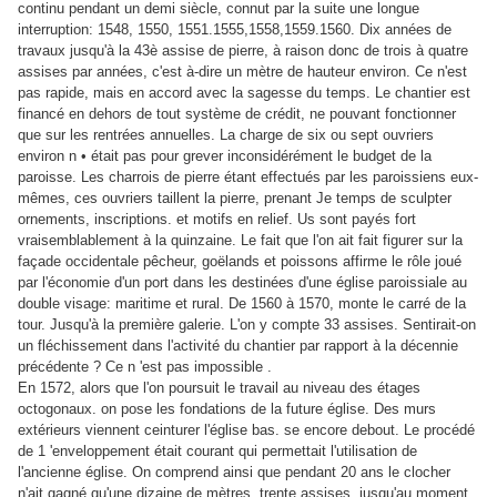
continu pendant un demi siècle, connut par la suite une longue
interruption: 1548, 1550, 1551.1555,1558,1559.1560. Dix années de
travaux jusqu'à la 43è assise de pierre, à raison donc de trois à quatre
assises par années, c'est à-dire un mètre de hauteur environ. Ce n'est
pas rapide, mais en accord avec la sagesse du temps. Le chantier est
financé en dehors de tout système de crédit, ne pouvant fonctionner
que sur les rentrées annuelles. La charge de six ou sept ouvriers
environ n • était pas pour grever inconsidérément le budget de la
paroisse. Les charrois de pierre étant effectués par les paroissiens eux-
mêmes, ces ouvriers taillent la pierre, prenant Je temps de sculpter
ornements, inscriptions. et motifs en relief. Us sont payés fort
vraisemblablement à la quinzaine. Le fait que l'on ait fait figurer sur la
façade occidentale pêcheur, goëlands et poissons affirme le rôle joué
par l'économie d'un port dans les destinées d'une église paroissiale au
double visage: maritime et rural. De 1560 à 1570, monte le carré de la
tour. Jusqu'à la première galerie. L'on y compte 33 assises. Sentirait-on
un fléchissement dans l'activité du chantier par rapport à la décennie
précédente ? Ce n 'est pas impossible .
En 1572, alors que l'on poursuit le travail au niveau des étages
octogonaux. on pose les fondations de la future église. Des murs
extérieurs viennent ceinturer l'église bas. se encore debout. Le procédé
de 1 'enveloppement était courant qui permettait l'utilisation de
l'ancienne église. On comprend ainsi que pendant 20 ans le clocher
n'ait gagné qu'une dizaine de mètres, trente assises, jusqu'au moment