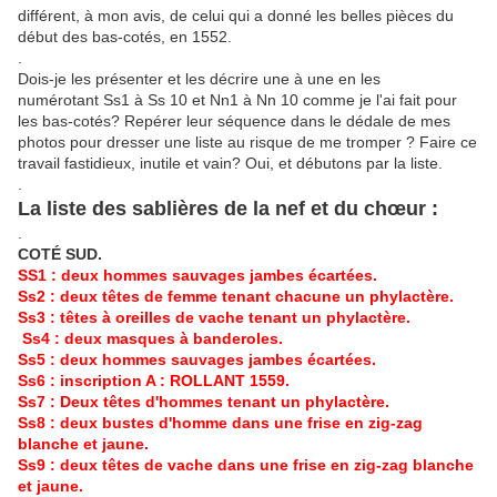
différent, à mon avis, de celui qui a donné les belles pièces du
début des bas-cotés, en 1552.
.
Dois-je les présenter et les décrire une à une en les
numérotant Ss1 à Ss 10 et Nn1 à Nn 10 comme je l'ai fait pour
les bas-cotés? Repérer leur séquence dans le dédale de mes
photos pour dresser une liste au risque de me tromper ? Faire ce
travail fastidieux, inutile et vain? Oui, et débutons par la liste.
.
La liste des sablières de la nef et du chœur :
.
COTÉ SUD.
SS1 : deux hommes sauvages jambes écartées.
Ss2 : deux têtes de femme tenant chacune un phylactère.
Ss3 : têtes à oreilles de vache tenant un phylactère.
Ss4 : deux masques à banderoles.
Ss5 : deux hommes sauvages jambes écartées.
Ss6 : inscription A : ROLLANT 1559.
Ss7 : Deux têtes d'hommes tenant un phylactère.
Ss8 : deux bustes d'homme dans une frise en zig-zag
blanche et jaune.
Ss9 : deux têtes de vache dans une frise en zig-zag blanche
et jaune.