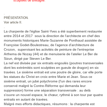
sculptées de Bretagne.
.
PRÉSENTATION.
Voir article II.
.
La charpente de l'église Saint-Yves a été superbement restaurée
entre 2014 et 2017 sous la direction de l'architecte en chef des
monuments historiques Marie-Suzanne de Ponthaud assistée de
Françoise Godet-Boulestreau, de l'agence d'architecture de
Crozon, supervisant les activités de peinture de l'entreprise
Arthema de Nozay (44) et de menuiserie de l'atelier Le Ber de
Sizun, dirigé par Steven Le Ber.
La nef est divisée par six entraits engoulés (poutres transversales
dont les extrémités sont sculptées en gueule de dragon) en six
travées. Le sixième entrait est une poutre de gloire, car elle porte
les statues du Christ en croix entre Marie et Jean. Sous ce
sixième entrait, un jubé polychrome (l'un des rares encore
conservé malgré la Contre-Réforme qui demanda leur
suppression) forme une séparation transversale : au delà
s'ouvre un nouvel espace, le chœur, rythmé à son tour par quatre
entraits en autant de travées.
Malgré mes efforts didactiques, résumons : la charpente est