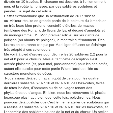
divisée en 10 travées. Et chacune est décorée, à l'union entre le
mur, et la voûte lambrissée, par des sablières sculptées et
peintes : le sujet de cet article.
L'effet extraordinaire que la restauration de 2017 suscite
au visiteur résulte en grande partie de la peinture du lambris en
un très beau bleu profond, constellé d'étoiles, de macles
(emblème des Rohan), de fleurs de lys, et décoré d'angelots et
du monogramme IHS. Mon premier article, sur les culots de
poinçon (ou abouts de poinçon), le montrait suffisamment. Des
lustres en couronne conçus par Mael Iger diffusent un éclairage
très adapté à ces splendeurs.
Me voilà à pied d'œuvre pour décrire les 20 sablières (12 pour la
nef et 8 pour le chœur). Mais autant cette description s'est
avérée plaisante (et, pour moi, passionnante) pour les bas-cotés,
autant elle suscite pour cette partie IV une lassitude liée au
caractère monotone du décor.
Nous avions déjà eu un avant-goût de cela pour les quatre
dernières sablières S7 à S10 et N7 à N10 des bas-cotés, faites
de têtes isolées, d'hommes ou de sauvages tenant des
phylactères ou d'anges. Eh bien, nous les retrouvons ici, placés
beaucoup plus haut, bien que cette fois, polychromes. Nous
pouvons déjà postuler que c'est le même atelier de sculpteurs qui
a réalisé les sablières S7 à S10 et N7 à N10 sur les bas-cotés, et
l'ensemble des sablières hautes de la nef et du chœur. Un atelier