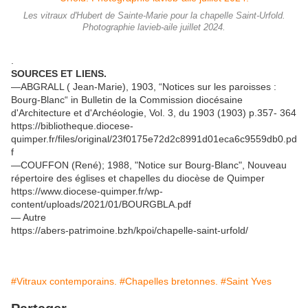
Les vitraux d'Hubert de Sainte-Marie pour la chapelle Saint-Urfold.
Photographie lavieb-aile juillet 2024.
.
SOURCES ET LIENS.
—ABGRALL ( Jean-Marie), 1903, “Notices sur les paroisses :
Bourg-Blanc“ in Bulletin de la Commission diocésaine
d'Architecture et d'Archéologie, Vol. 3, du 1903 (1903) p.357- 364
https://bibliotheque.diocese-
quimper.fr/files/original/23f0175e72d2c8991d01eca6c9559db0.pd
f
—COUFFON (René); 1988, "Notice sur Bourg-Blanc", Nouveau
répertoire des églises et chapelles du diocèse de Quimper
https://www.diocese-quimper.fr/wp-
content/uploads/2021/01/BOURGBLA.pdf
— Autre
https://abers-patrimoine.bzh/kpoi/chapelle-saint-urfold/
#Vitraux contemporains.
#Chapelles bretonnes.
#Saint Yves