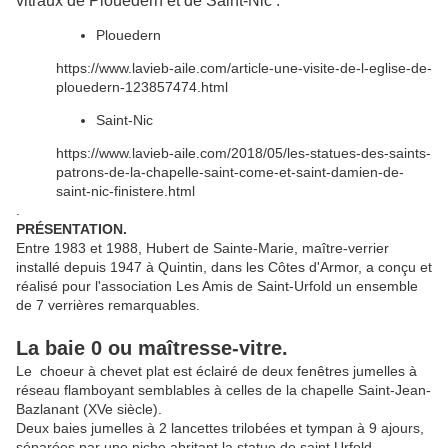
vitraux de Plouedern et de Saint-Nic :
Plouedern
https://www.lavieb-aile.com/article-une-visite-de-l-eglise-de-
plouedern-123857474.html
Saint-Nic
https://www.lavieb-aile.com/2018/05/les-statues-des-saints-
patrons-de-la-chapelle-saint-come-et-saint-damien-de-
saint-nic-finistere.html
.
PRÉSENTATION.
Entre 1983 et 1988, Hubert de Sainte-Marie, maître-verrier
installé depuis 1947 à Quintin, dans les Côtes d'Armor, a conçu et
réalisé pour l'association Les Amis de Saint-Urfold un ensemble
de 7 verrières remarquables.
La baie 0 ou maîtresse-vitre.
Le choeur à chevet plat est éclairé de deux fenêtres jumelles à
réseau flamboyant semblables à celles de la chapelle Saint-Jean-
Bazlanant (XVe siècle).
Deux baies jumelles à 2 lancettes trilobées et tympan à 9 ajours,
séparées par une niche abritant la statue de saint Urfold.