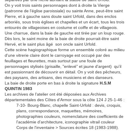
On y voit trois saints personnages dont à droite la Vierge
(patronne de l'église paroissiale) ou sainte Anne, peut-être saint
Pierre, et à gauche sans doute saint Urfold, dans des enclos
arboriés, sous trois églises et chapelles et un écart, tous les trois
entourés de villageoises en costume et coiffe et de villageois.
Une charrue, dans la baie de gauche est tirée par un loup rouge.
Dès lors, le saint moine de la baie de droite pourrait-être saint
Hervé, et le saint plus âgé son oncle saint Urfold.
Cette scène hagiographique forme un ensemble coloré au milieu
d'une vitrerie claire dont le carroyage est occupé par des
feuillages et fleurettes, mais surtout par une foule de
personnages stylisés (grisaille, "enlevé" et jaune d'argent) qu'il
est passionnant de découvrir en détail. On y voit des pêcheurs,
des paysans, des artisans, des musiciens et des danseurs.
La baie de droite porte en bas à droite la signature
H.S.M
QUINTIN 1983
Les archives de l'atelier ont été déposées aux Archives
départementales des Côtes d'Armor sous la côte 124 J 25-1-46 :
7-10- Bourg-Blanc, chapelle Saint-Urfold : devis, croquis,
plans, correspondance, maquettes, mémoires,
photographies couleurs, nomenclature des coefficients de
l'académie d'architecture, iconographie vitrail couleur
Corps de l'inventaire > Sources écrites 18 (1983-1988).