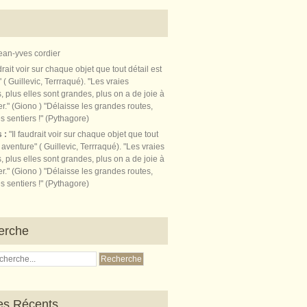
ean-yves cordier
s :
"Il faudrait voir sur chaque objet que tout
t aventure" ( Guillevic, Terrraqué). "Les vraies
, plus elles sont grandes, plus on a de joie à
r." (Giono ) "Délaisse les grandes routes,
s sentiers !" (Pythagore)
erche
les Récents