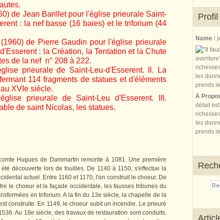
hautes.
) de Jean Barillet pour l'église prieurale Saint-
Profil
ent : la nef basse (16 baies) et le triforium (44
Name :
j
1960) de Pierre Gaudin pour l'église prieurale
'Esserent : la Création, la Tentation et la Chute
es de la nef n° 208 à 222.
glise prieurale de Saint-Leu-d'Esserent. II. La
nfermant 114 fragments de statues et d'éléments
 au XVIe siècle.
À Propo
glise prieurale de Saint-Leu d'Esserent. III.
détail es
table de saint Nicolas, les statues.
richesses
les donne
prends le
le comte Hugues de Dammartin remonte à 1081. Une première
Rech
a été découverte lors de fouilles. De 1140 à 1150, s'effectue la
idental actuel. Entre 1160 et 1170, l'on construit le choeur. De
ntre le choeur et la façade occidentale, les fausses tribunes du
sformées en triforium. A la fin du 13e siècle, la chapelle de la
t construite. En 1149, le choeur subit un incendie. Le prieuré
36. Au 18e siècle, des travaux de restauration sont conduits.
Artic