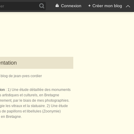
Connexion
+
Créer mon blog
ntation
e blog de jean-yves cordier
tion
: 1) Une étude détaillée des monuments
 artistiques et culturels, en Bretagne
èrement, par le biais de mes photographies.
égie les vitraux et la statuaire. 2) Une étude
de papillons et libellules (Zoonymie)
 en Bretagne.