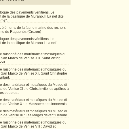
talogue des pavements vénitiens. Le
de la basilique de Murano.II. La nef dite
ême"..
 éléments de la faune marine des rochers
inte de Raguenès (Crozon)
talogue des pavements vénitiens. Le
 de la basilique de Murano.I. La nef
e raisonné des matériaux et mosaïques du
San Marco de Venise XIII. Saint Victor,
559.
e raisonné des matériaux et mosaïques du
 San Marco de Venise XII. Saint Christophe
Enfant.
e des matériaux et mosaïques du Museo di
 de Venise XI : le Christ invite les apôtres à
les peuples..
e des matériaux et mosaïques du Museo di
o de Venise X : le Massacre des Innocents.
e des matériaux et mosaïques du Museo di
o de Venise IX : Les Mages devant Hérode
e raisonné des matériaux et mosaïques du
San Marco de Venise VIII : David et