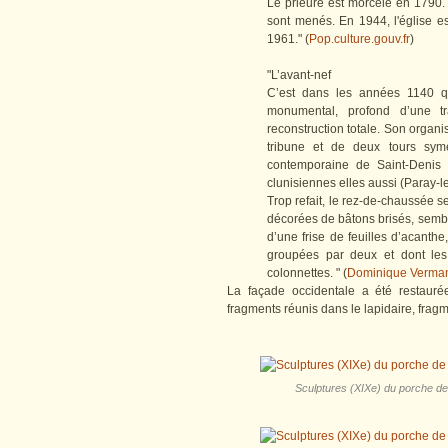
Le prieuré est morcelé en 1790.
sont menés. En 1944, l'église 
1961." (
Pop.culture.gouv.fr
)
"L’avant-nef
C’est dans les années 1140 q
monumental, profond d’une tr
reconstruction totale. Son organ
tribune et de deux tours symé
contemporaine de Saint-Denis 
clunisiennes elles aussi (Paray-l
Trop refait, le rez-de-chaussée s
décorées de bâtons brisés, sembl
d’une frise de feuilles d’acanthe
groupées par deux et dont les 
colonnettes. " (
Dominique Vermand
La façade occidentale a été restauré
fragments réunis dans le lapidaire, fragme
Sculptures (XIXe) du porche de l