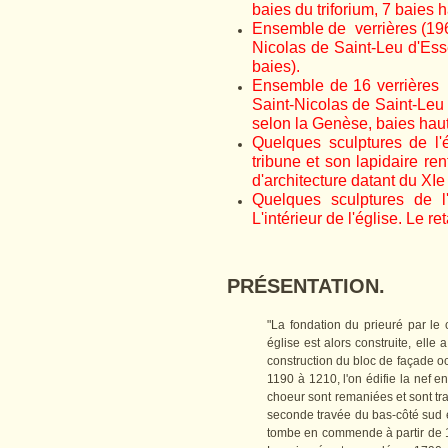
baies du triforium, 7 baies 
Ensemble de verrières (1960
Nicolas de Saint-Leu d'Esser
baies).
Ensemble de 16 verrières (
Saint-Nicolas de Saint-Leu d
selon la Genèse, baies haut
Quelques sculptures de l'é
tribune et son lapidaire re
d'architecture datant du XIe
Quelques sculptures de l'é
L'intérieur de l'église. Le re
PRÉSENTATION.
"La fondation du prieuré par 
église est alors construite, elle 
construction du bloc de façade occ
1190 à 1210, l'on édifie la nef e
choeur sont remaniées et sont tran
seconde travée du bas-côté sud es
tombe en commende à partir de 15