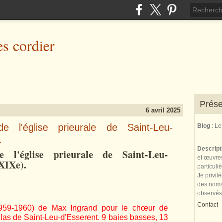
es cordier
Prése
6 avril 2025
e l'église prieurale de Saint-Leu-
Blog
: L
.
Descrip
e l'église prieurale de Saint-Leu-
et œuvres
(XIXe).
particuli
Je privil
des noms 
observés
Contact
1959-1960) de Max Ingrand pour le chœur de
colas de Saint-Leu-d'Esserent. 9 baies basses, 13