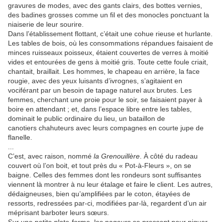
gravures de modes, avec des gants clairs, des bottes vernies,
des badines grosses comme un fil et des monocles ponctuant la
niaiserie de leur sourire.
Dans l’établissement flottant, c’était une cohue rieuse et hurlante.
Les tables de bois, où les consommations répandues faisaient de
minces ruisseaux poisseux, étaient couvertes de verres à moitié
vides et entourées de gens à moitié gris. Toute cette foule criait,
chantait, braillait. Les hommes, le chapeau en arrière, la face
rougie, avec des yeux luisants d’ivrognes, s’agitaient en
vociférant par un besoin de tapage naturel aux brutes. Les
femmes, cherchant une proie pour le soir, se faisaient payer à
boire en attendant ; et, dans l’espace libre entre les tables,
dominait le public ordinaire du lieu, un bataillon de
canotiers chahuteurs avec leurs compagnes en courte jupe de
flanelle.
...
C’est, avec raison, nommé
la Grenouillère
. À côté du radeau
couvert où l’on boit, et tout près du « Pot-à-Fleurs », on se
baigne. Celles des femmes dont les rondeurs sont suffisantes
viennent là montrer à nu leur étalage et faire le client. Les autres,
dédaigneuses, bien qu’amplifiées par le coton, étayées de
ressorts, redressées par-ci, modifiées par-là, regardent d’un air
méprisant barboter leurs sœurs.