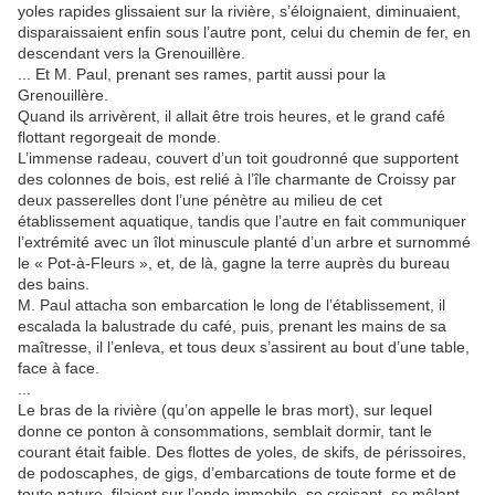
yoles rapides glissaient sur la rivière, s’éloignaient, diminuaient,
disparaissaient enfin sous l’autre pont, celui du chemin de fer, en
descendant vers la Grenouillère.
... Et M. Paul, prenant ses rames, partit aussi pour la
Grenouillère.
Quand ils arrivèrent, il allait être trois heures, et le grand café
flottant regorgeait de monde.
L’immense radeau, couvert d’un toit goudronné que supportent
des colonnes de bois, est relié à l’île charmante de Croissy par
deux passerelles dont l’une pénètre au milieu de cet
établissement aquatique, tandis que l’autre en fait communiquer
l’extrémité avec un îlot minuscule planté d’un arbre et surnommé
le « Pot-à-Fleurs », et, de là, gagne la terre auprès du bureau
des bains.
M. Paul attacha son embarcation le long de l’établissement, il
escalada la balustrade du café, puis, prenant les mains de sa
maîtresse, il l’enleva, et tous deux s’assirent au bout d’une table,
face à face.
...
Le bras de la rivière (qu’on appelle le bras mort), sur lequel
donne ce ponton à consommations, semblait dormir, tant le
courant était faible. Des flottes de yoles, de skifs, de périssoires,
de podoscaphes, de gigs, d’embarcations de toute forme et de
toute nature, filaient sur l’onde immobile, se croisant, se mêlant,