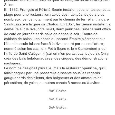
Seine.
En 1852, François et Félicité Seurin installent des tentes sur cette
plage pour une restauration rapide des habitués toujours plus
nombreux, venus notamment par le chemin de fer reliant la gare
Saint-Lazare à la gare de Chatou. En 1857, les Seurin installent à
demeure sur la rive, côté Rueil, deux péniches, l'une faisant office
de café en journée et de salle de danse le soir ; l'autre de
cabines de bains. Les nantis du second Empire s'écrasent sur
l'îlot minuscule faisant face à la rive, centré par un seul arbre,
nommé selon les cas le « Pot à fleurs », le « Camembert » ou
l'« île de Saint-Caleçon » (car on n'en portait pas toujours). On y
créa des bals hebdomadaires, des cirques, des démonstrations
nautiques.
Le nom ne désignait plus l'île, mais le restaurant-péniche, qu'il
fallait gagner par une passerelle glissante sous les regards
gauguenards des clients, des baigneurs et des amateurs de
périssoires, de yoles, ou autres canots à rames ou à aviron.
BnF Gallica
BnF Gallica
BnF Gallica