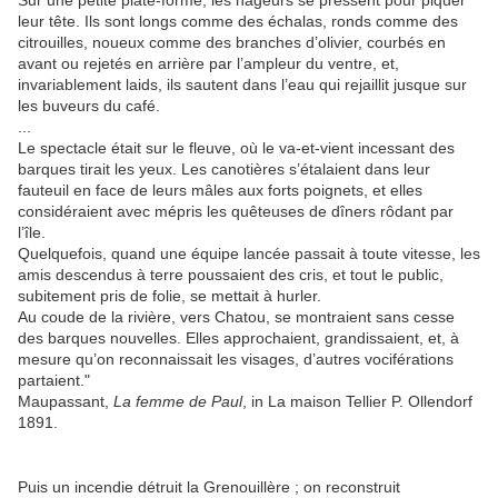
Sur une petite plate-forme, les nageurs se pressent pour piquer
leur tête. Ils sont longs comme des échalas, ronds comme des
citrouilles, noueux comme des branches d’olivier, courbés en
avant ou rejetés en arrière par l’ampleur du ventre, et,
invariablement laids, ils sautent dans l’eau qui rejaillit jusque sur
les buveurs du café.
...
Le spectacle était sur le fleuve, où le va-et-vient incessant des
barques tirait les yeux. Les canotières s’étalaient dans leur
fauteuil en face de leurs mâles aux forts poignets, et elles
considéraient avec mépris les quêteuses de dîners rôdant par
l’île.
Quelquefois, quand une équipe lancée passait à toute vitesse, les
amis descendus à terre poussaient des cris, et tout le public,
subitement pris de folie, se mettait à hurler.
Au coude de la rivière, vers Chatou, se montraient sans cesse
des barques nouvelles. Elles approchaient, grandissaient, et, à
mesure qu’on reconnaissait les visages, d’autres vociférations
partaient."
Maupassant,
La femme de Paul
, in La maison Tellier P. Ollendorf
1891.
Puis un incendie détruit la Grenouillère ; on reconstruit