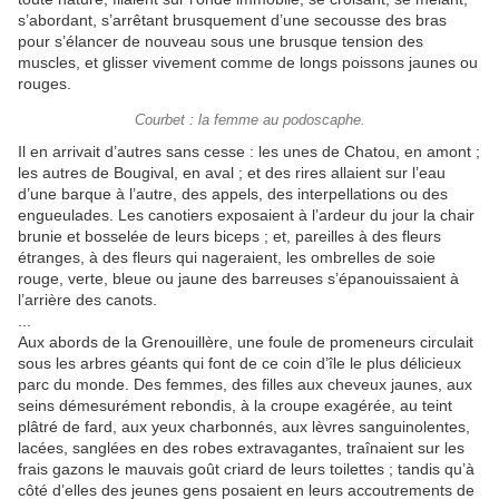
s’abordant, s’arrêtant brusquement d’une secousse des bras
pour s’élancer de nouveau sous une brusque tension des
muscles, et glisser vivement comme de longs poissons jaunes ou
rouges.
Courbet : la femme au podoscaphe.
Il en arrivait d’autres sans cesse : les unes de Chatou, en amont ;
les autres de Bougival, en aval ; et des rires allaient sur l’eau
d’une barque à l’autre, des appels, des interpellations ou des
engueulades. Les canotiers exposaient à l’ardeur du jour la chair
brunie et bosselée de leurs biceps ; et, pareilles à des fleurs
étranges, à des fleurs qui nageraient, les ombrelles de soie
rouge, verte, bleue ou jaune des barreuses s’épanouissaient à
l’arrière des canots.
...
Aux abords de la Grenouillère, une foule de promeneurs circulait
sous les arbres géants qui font de ce coin d’île le plus délicieux
parc du monde. Des femmes, des filles aux cheveux jaunes, aux
seins démesurément rebondis, à la croupe exagérée, au teint
plâtré de fard, aux yeux charbonnés, aux lèvres sanguinolentes,
lacées, sanglées en des robes extravagantes, traînaient sur les
frais gazons le mauvais goût criard de leurs toilettes ; tandis qu’à
côté d’elles des jeunes gens posaient en leurs accoutrements de