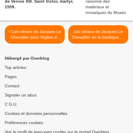
de Venise XIII. Saint Victor, martyr,
1559.
< Les vitraux de Jacques Le
Les vitraux de Jacques Le
Chevallier pour l'église de
Chevallier en la basilique du
l'hôpital civil de Strasbourg.
Sacré-Cœur de
Montmartre. >
Hébergé par Overblog
Top articles
Pages
Contact
Signaler un abus
C.G.U.
Cookies et données personnelles
Préférences cookies
Voir le profil de jean-yves cordier sur le portail Overblog