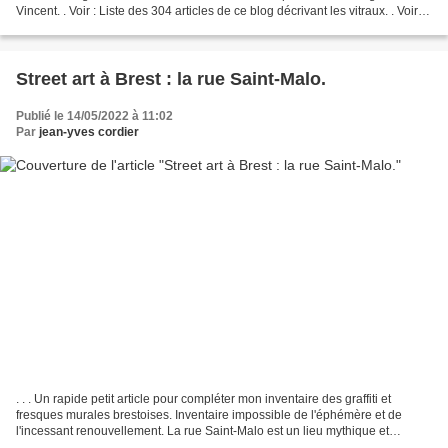
Vincent. . Voir : Liste des 304 articles de ce blog décrivant les vitraux. . Voir
sur les vitraux de...
Street art à Brest : la rue Saint-Malo.
Publié le 14/05/2022 à 11:02
Par
jean-yves cordier
. . . Un rapide petit article pour compléter mon inventaire des graffiti et
fresques murales brestoises. Inventaire impossible de l'éphémère et de
l'incessant renouvellement. La rue Saint-Malo est un lieu mythique et
incontournable de Brest. https://fr.wikipedia.org/wiki/Rue_Saint-