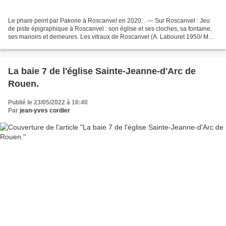
Le phare peint par Pakone à Roscanvel en 2020. . — Sur Roscanvel : Jeu
de piste épigraphique à Roscanvel : son église et ses cloches, sa fontaine,
ses manoirs et demeures. Les vitraux de Roscanvel (A. Labouret 1950/ MVR
2007). Une promenade littéraire...
La baie 7 de l'église Sainte-Jeanne-d'Arc de
Rouen.
Publié le 23/05/2022 à 16:40
Par
jean-yves cordier