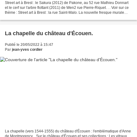
Street art à Brest : le Sakura (2012) de Pakone, au 52 rue Mathieu Donnart
et le cerf sur l'arbre flottant (2011) de Wen2 rue Pierre-Riquet. . . Voir sur ce
thème : Street art à Brest : la rue Saint-Malo. La nouvelle fresque murale
(août 2021) "Je rêvais...
La chapelle du château d'Écouen.
Publié le 20/05/2022 à 15:47
Par
jean-yves cordier
La chapelle (vers 1544-1555) du château d'Écouen : l'emblématique d'Anne
de Montmorency. . Sur le château d'Écouen et ses collections : Les vitraux