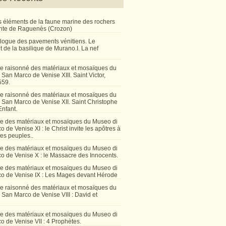
 éléments de la faune marine des rochers
inte de Raguenès (Crozon)
talogue des pavements vénitiens. Le
 de la basilique de Murano.I. La nef
e raisonné des matériaux et mosaïques du
San Marco de Venise XIII. Saint Victor,
559.
e raisonné des matériaux et mosaïques du
 San Marco de Venise XII. Saint Christophe
Enfant.
e des matériaux et mosaïques du Museo di
 de Venise XI : le Christ invite les apôtres à
les peuples..
e des matériaux et mosaïques du Museo di
o de Venise X : le Massacre des Innocents.
e des matériaux et mosaïques du Museo di
o de Venise IX : Les Mages devant Hérode
e raisonné des matériaux et mosaïques du
San Marco de Venise VIII : David et
e des matériaux et mosaïques du Museo di
 de Venise VII : 4 Prophètes.