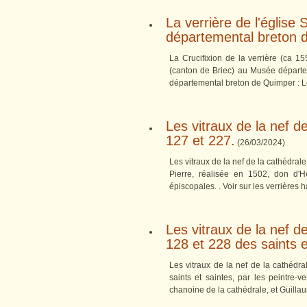
La verrière de l'églis
départemental breton 
La Crucifixion de la verrière (ca 1
(canton de Briec) au Musée départem
départemental breton de Quimper : Le 
Les vitraux de la nef d
127 et 227.
(
26/03/2024
)
Les vitraux de la nef de la cathédrale
Pierre, réalisée en 1502, don d'H
épiscopales. . Voir sur les verrières h
Les vitraux de la nef d
128 et 228 des saints e
Les vitraux de la nef de la cathédr
saints et saintes, par les peintre-
chanoine de la cathédrale, et Guilla