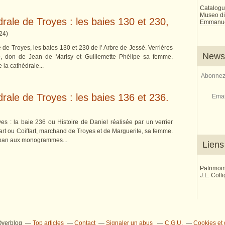
Catalogu
Museo di 
drale de Troyes : les baies 130 et 230,
Emmanue
24
)
e de Troyes, les baies 130 et 230 de l' Arbre de Jessé. Verrières
Newsl
9, don de Jean de Marisy et Guillemette Phélipe sa femme.
e la cathédrale...
Abonnez-
drale de Troyes : les baies 136 et 236.
Emai
es : la baie 236 ou Histoire de Daniel réalisée par un verrier
t ou Coiffart, marchand de Troyes et de Marguerite, sa femme.
mpan aux monogrammes...
Liens
Patrimoi
J.L. Coll
 Overblog
Top articles
Contact
Signaler un abus
C.G.U.
Cookies et