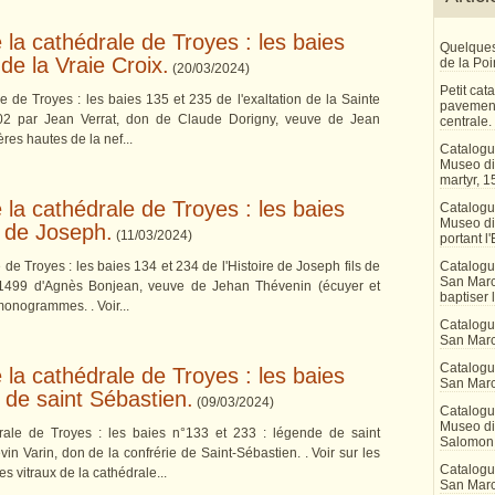
e la cathédrale de Troyes : les baies
Quelques
 de la Vraie Croix.
de la Po
(
20/03/2024
)
Petit ca
le de Troyes : les baies 135 et 235 de l'exaltation de la Sainte
pavement
502 par Jean Verrat, don de Claude Dorigny, veuve de Jean
centrale.
ières hautes de la nef...
Catalogu
Museo di 
martyr, 1
e la cathédrale de Troyes : les baies
Catalogu
Museo di
e de Joseph.
(
11/03/2024
)
portant l'
e de Troyes : les baies 134 et 234 de l'Histoire de Joseph fils de
Catalogu
San Marco
 1499 d'Agnès Bonjean, veuve de Jehan Thévenin (écuyer et
baptiser 
 monogrammes. . Voir...
Catalogu
San Marc
Catalogu
e la cathédrale de Troyes : les baies
San Marc
 de saint Sébastien.
(
09/03/2024
)
Catalogu
Museo di 
drale de Troyes : les baies n°133 et 233 : légende de saint
Salomon
in Varin, don de la confrérie de Saint-Sébastien. . Voir sur les
Catalogu
es vitraux de la cathédrale...
San Marco