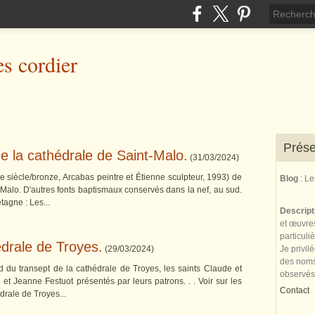
es cordier
Prése
e la cathédrale de Saint-Malo.
(
31/03/2024
)
Ie siècle/bronze, Arcabas peintre et Étienne sculpteur, 1993) de
Blog
: L
-Malo. D'autres fonts baptismaux conservés dans la nef, au sud.
tagne : Les...
Descrip
et œuvres
particuli
édrale de Troyes.
(
29/03/2024
)
Je privil
des noms 
 du transept de la cathédrale de Troyes, les saints Claude et
observés
 et Jeanne Festuot présentés par leurs patrons. . . Voir sur les
Contact
drale de Troyes...