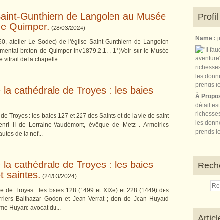
e Saint-Gunthiern de Langolen au Musée
Profil
de Quimper.
(
28/03/2024
)
Name :
j
550, atelier Le Sodec) de l'église Saint-Gunthiern de Langolen
ental breton de Quimper inv.1879.2.1. . 1°)Voir sur le Musée
vitrail de la chapelle...
e la cathédrale de Troyes : les baies
À Propo
détail es
richesses
 de Troyes : les baies 127 et 227 des Saints et de la vie de saint
les donne
enri II de Lorraine-Vaudémont, évêque de Metz . Armoiries
prends le
autes de la nef...
e la cathédrale de Troyes : les baies
Rech
t saintes.
(
24/03/2024
)
ale de Troyes : les baies 128 (1499 et XIXe) et 228 (1449) des
verriers Balthazar Godon et Jean Verrat ; don de Jean Huyard
ume Huyard avocat du...
Artic