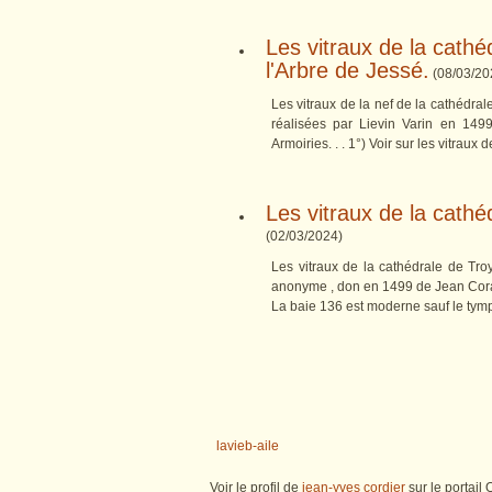
Les vitraux de la cathé
l'Arbre de Jessé.
(
08/03/20
Les vitraux de la nef de la cathédral
réalisées par Lievin Varin en 149
Armoiries. . . 1°) Voir sur les vitraux d
Les vitraux de la cathé
(
02/03/2024
)
Les vitraux de la cathédrale de Troy
anonyme , don en 1499 de Jean Corar
La baie 136 est moderne sauf le ty
lavieb-aile
Voir le profil de
jean-yves cordier
sur le portail