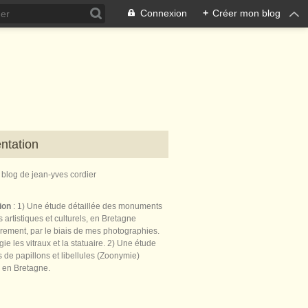
Connexion
+
Créer mon blog
ntation
e blog de jean-yves cordier
tion
: 1) Une étude détaillée des monuments
 artistiques et culturels, en Bretagne
èrement, par le biais de mes photographies.
égie les vitraux et la statuaire. 2) Une étude
de papillons et libellules (Zoonymie)
 en Bretagne.