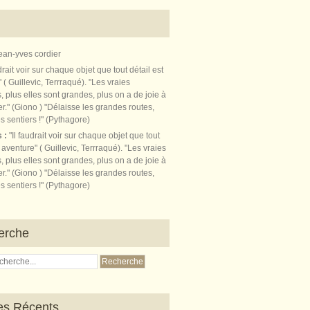
ean-yves cordier
s :
"Il faudrait voir sur chaque objet que tout
t aventure" ( Guillevic, Terrraqué). "Les vraies
, plus elles sont grandes, plus on a de joie à
r." (Giono ) "Délaisse les grandes routes,
s sentiers !" (Pythagore)
erche
les Récents