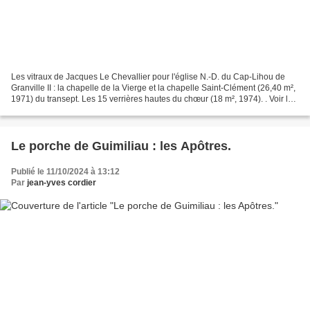
Les vitraux de Jacques Le Chevallier pour l'église N.-D. du Cap-Lihou de
Granville II : la chapelle de la Vierge et la chapelle Saint-Clément (26,40 m²,
1971) du transept. Les 15 verrières hautes du chœur (18 m², 1974). . Voir le
premier article sur les...
Le porche de Guimiliau : les Apôtres.
Publié le 11/10/2024 à 13:12
Par
jean-yves cordier