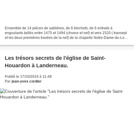
Ensemble de 14 pièces de sablières, de 6 blochets, de 6 entraits à
engoulants taillés entre 1475 et 1494 (choeur et nef) et vers 1520 ( transept
et les deux premières travées de la nef) de la chapelle Notre-Dame-du-Loc à
Saint-Avé (Morbihan). Voir : Tous...
Les trésors secrets de l'église de Saint-
Houardon à Landerneau.
Publié le 17/10/2024 à 11:48
Par
jean-yves cordier