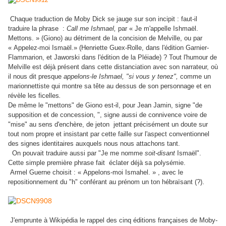
Chaque traduction de Moby Dick se jauge sur son incipit : faut-il
traduire la phrase :
Call me Ishmael,
par « Je m'appelle Ishmaël.
Mettons. » (Giono) au détriment de la concision de Melville, ou par
« Appelez-moi Ismaël.» (Henriette Guex-Rolle, dans l'édition Garnier-
Flammarion, et Jaworski dans l'édition de la Pléiade) ? Tout l'humour de
Melville est déjà présent dans cette distanciation avec son narrateur, où
il nous dit presque
appelons-le Ishmael, "si vous y tenez",
comme un
marionnettiste qui montre sa tête au dessus de son personnage et en
révèle les ficelles
.
De même le "mettons" de Giono est-il, pour Jean Jamin, signe "de
supposition et de concession, ", signe
aussi de connivence voire de
"mise" au sens d'enchère, de jeton jettant précisément un doute sur
tout nom propre et insistant par cette faille sur l'aspect conventionnel
des signes identitaires auxquels nous nous attachons tant.
On pouvait traduire aussi par "Je me nomme
soit-disant
Ismaël".
Cette simple première phrase fait éclater déjà sa polysémie.
Armel Guerne choisit : « Appelons-moi Ismahel. » , avec le
.
repositionnement du "h" conférant au prénom un ton hébraïsant (?)
J'emprunte à Wikipédia le rappel des cinq éditions françaises de Moby-