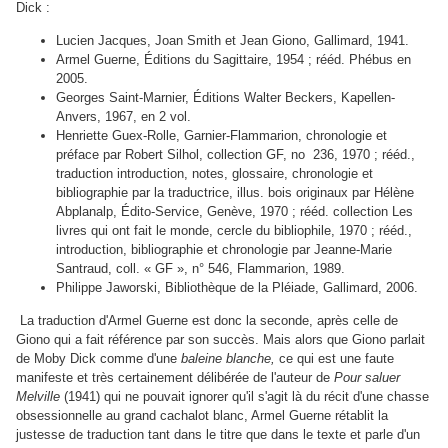
Dick :
Lucien Jacques, Joan Smith et Jean Giono, Gallimard, 1941.
Armel Guerne, Éditions du Sagittaire, 1954 ; rééd. Phébus en
2005.
Georges Saint-Marnier, Éditions Walter Beckers, Kapellen-
Anvers, 1967, en 2 vol.
Henriette Guex-Rolle, Garnier-Flammarion, chronologie et
préface par Robert Silhol, collection GF, no 236, 1970 ; rééd.,
traduction introduction, notes, glossaire, chronologie et
bibliographie par la traductrice, illus. bois originaux par Hélène
Abplanalp, Édito-Service, Genève, 1970 ; rééd. collection Les
livres qui ont fait le monde, cercle du bibliophile, 1970 ; rééd.,
introduction, bibliographie et chronologie par Jeanne-Marie
Santraud, coll. « GF », n° 546, Flammarion, 1989.
Philippe Jaworski, Bibliothèque de la Pléiade, Gallimard, 2006.
La traduction d'Armel Guerne est donc la seconde, après celle de
Giono qui a fait référence par son succès. Mais alors que Giono parlait
de Moby Dick comme d'une
baleine blanche,
ce qui est une faute
manifeste et très certainement délibérée de l'auteur de
Pour saluer
Melville
(1941) qui ne pouvait ignorer qu'il s'agit là du récit d'une chasse
obsessionnelle au grand cachalot blanc, Armel Guerne rétablit la
justesse de traduction tant dans le titre que dans le texte et parle d'un