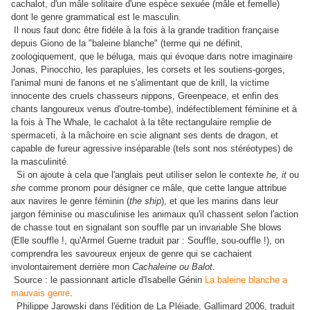
cachalot, d'un mâle solitaire d'une espèce sexuée (mâle et femelle)
dont le genre grammatical est le masculin.
Il nous faut donc être fidéle à la fois à la grande tradition française
depuis Giono de la "baleine blanche" (terme qui ne définit,
zoologiquement, que le béluga, mais qui évoque dans notre imaginaire
Jonas, Pinocchio, les parapluies, les corsets et les soutiens-gorges,
l'animal muni de fanons et ne s'alimentant que de krill, la victime
innocente des cruels chasseurs nippons, Greenpeace, et enfin des
chants langoureux venus d'outre-tombe), indéfectiblement féminine et à
la fois à The Whale, le cachalot à la tête rectangulaire remplie de
spermaceti, à la mâchoire en scie alignant ses dents de dragon, et
capable de fureur agressive inséparable (tels sont nos stéréotypes) de
la masculinité.
Si on ajoute à cela que l'anglais peut utiliser selon le contexte
he, it
ou
she
comme pronom pour désigner ce mâle, que cette langue attribue
aux navires le genre féminin (
the ship
), et que les marins dans leur
jargon féminise ou masculinise les animaux qu'il chassent selon l'action
de chasse tout en signalant son souffle par un invariable She blows
(Elle souffle !, qu'Armel Guerne traduit par : Souffle, sou-ouffle !), on
comprendra les savoureux enjeux de genre qui se cachaient
involontairement derrière mon
Cachaleine ou Balot
.
Source : le passionnant article d'Isabelle Génin
La baleine blanche a
mauvais genre
.
Philippe Jarowski dans l'édition de La Pléiade, Gallimard 2006, traduit