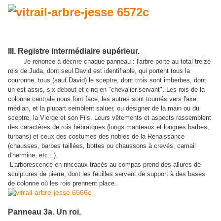
III. Registre intermédiaire supérieur.
Je renonce à décrire chaque panneau : l'arbre porte au total treize
rois de Juda, dont seul David est identifiable, qui portent tous la
couronne, tous (sauf David) le sceptre, dont trois sont imberbes, dont
un est assis, six debout et cinq en "chevalier servant". Les rois de la
colonne centrale nous font face, les autres sont tournés vers l'axe
médian, et la plupart semblent saluer, ou désigner de la main ou du
sceptre, la Vierge et son Fils. Leurs vêtements et aspects rassemblent
des caractères de rois hébraïques (longs manteaux et longues barbes,
turbans) et ceux des costumes des nobles de la Renaissance
(chausses, barbes taillées, bottes ou chaussons à crevés, camail
d'hermine, etc...).
L'arborescence en rinceaux tracés au compas prend des allures de
sculptures de pierre, dont les feuilles servent de support à des bases
de colonne où les rois prennent place.
Panneau 3a. Un roi.