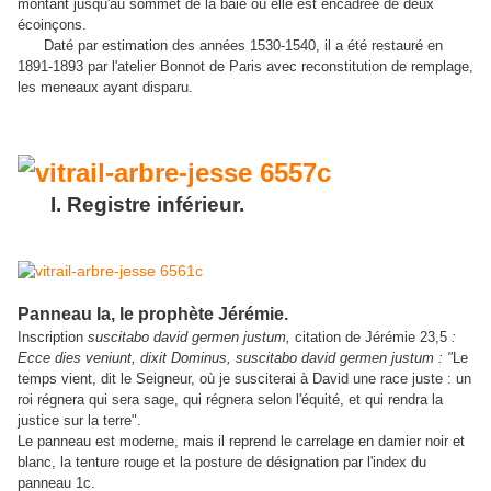
montant jusqu'au sommet de la baie où elle est encadrée de deux
écoinçons.
Daté par estimation des années 1530-1540, il a été restauré en
1891-1893 par l'atelier Bonnot de Paris avec reconstitution de remplage,
les meneaux ayant disparu.
I. Registre inférieur.
Panneau Ia, le prophète Jérémie.
Inscription
suscitabo david germen justum,
citation de Jérémie 23,5
:
Ecce dies veniunt, dixit Dominus,
suscitabo david germen justum : "
Le
temps vient, dit le Seigneur, où je susciterai à David une race juste : un
roi régnera qui sera sage, qui régnera selon l'équité, et qui rendra la
justice sur la terre".
Le panneau est moderne, mais il reprend le carrelage en damier noir et
blanc, la tenture rouge et la posture de désignation par l'index du
panneau 1c.