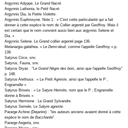
Argynnis Adyppe, Le G
rand Nacré
.
Argynnis Lathonia, le
Petit Nacré
.
Argynnis Dia, la
Petite Violette
.
Argynnis Euphrosyne. Note 1 : « C'est cette particularité qui a fait
donner à cette espèce le nom de
Collier argenté
par Geoffroy. Mais il
est certain que le nom convient aussi bien aux argynnis Selene et
Dia. »
Argynnis Selene. Le
Grand collier argenté
page 136.
Melanargia galathea. « Le
Demi-deuil
, comme l'appelle Geoffroy ».p.
139.
Satyrus Circe, snv.
Satyrus, Fauna, snv.
Satyrus Dryas : "Le
Grand Nègre des bois
, ainsi que l'appelle Geoffroy"
p. 148.
Satyrus Arethusa : « Le
Petit Agreste
, ainsi que l'appelle le P ;
Engramelle »
Satyrus Briseis : « Le
Satyre Hermite
, nom que le P ; Engramelle
donne à Briseis ».
Satyrus Hermione : Le
Grand Sylvandre
.
Satyrus Semele, Le
Satyre agreste
.
Pararge Achine (Dejanire) : "les auteurs anciens avaient donné à cette
espèce le nom de
Bacchante
".
Pararge Aegeria, snv.