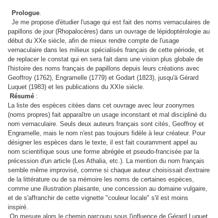
Prologue
.
Je me propose d'étudier l'usage qui est fait des noms vernaculaires de
papillons de jour (Rhopalocères) dans un ouvrage de lépidoptérologie au
début du XXe siècle, afin de mieux rendre compte de l'usage
vernaculaire dans les milieux spécialisés français de cette période, et
de replacer le constat qui en sera fait dans une vision plus globale de
l'histoire des noms français de papillons depuis leurs créations avec
Geoffroy (1762), Engramelle (1779) et Godart (1823), jusqu'à Gérard
Luquet (1983) et les publications du XXIe siècle.
Résumé
:
La liste des espèces citées dans cet ouvrage avec leur zoonymes
(noms propres) fait apparaître un usage inconstant et mal discipliné du
nom vernaculaire. Seuls deux auteurs français sont cités, Geoffroy et
Engramelle, mais le nom n'est pas toujours fidèle à leur créateur. Pour
désigner les espèces dans le texte, il est fait couramment appel au
nom scientifique sous une forme abrégée et pseudo-francisée par la
précession d'un article (Les Athalia, etc.). La mention du nom français
semble même improvisé, comme si chaque auteur choisissait d'extraire
de la littérature ou de sa mémoire
les noms de certaines espèces,
comme une illustration plaisante, une concession au domaine vulgaire,
et de s'affranchir de cette vignette "couleur locale" s'il est moins
inspiré.
On mesure alors le chemin parcouru sous l'influence de Gérard Luquet