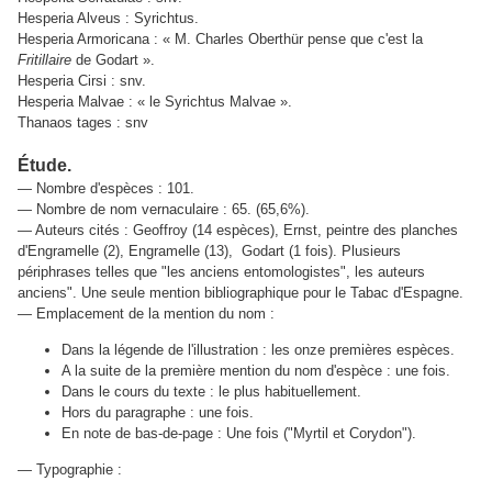
Hesperia Alveus : Syrichtus.
Hesperia Armoricana : « M. Charles Oberthür pense que c'est la
Fritillaire
de Godart ».
Hesperia Cirsi : snv.
Hesperia Malvae : « le Syrichtus Malvae ».
Thanaos tages : snv
Étude.
— Nombre d'espèces : 101.
— Nombre de nom vernaculaire : 65. (65,6%).
— Auteurs cités : Geoffroy (14 espèces), Ernst, peintre des planches
d'Engramelle (2), Engramelle (13), Godart (1 fois). Plusieurs
périphrases telles que "les anciens entomologistes", les auteurs
anciens". Une seule mention bibliographique pour le Tabac d'Espagne.
— Emplacement de la mention du nom :
Dans la légende de l'illustration : les onze premières espèces.
A la suite de la première mention du nom d'espèce : une fois.
Dans le cours du texte : le plus habituellement.
Hors du paragraphe : une fois.
En note de bas-de-page : Une fois ("Myrtil et Corydon").
— Typographie :