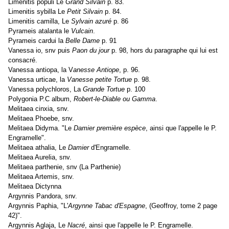
Limenitis populi Le
Grand Silvain
p. 83.
Limenitis sybilla Le
Petit Silvain
p. 84.
Limenitis camilla, Le
Sylvain azuré
p. 86
Pyrameis atalanta le
Vulcain
.
Pyrameis cardui la
Belle Dame
p. 91
Vanessa io, snv puis
Paon du jour
p. 98, hors du paragraphe qui lui est
consacré.
Vanessa antiopa, la V
anesse Antiope
, p. 96.
Vanessa urticae, la
Vanesse petite Tortue
p. 98.
Vanessa polychloros, La
Grande Tortue
p. 100
Polygonia P.C album,
Robert-le-Diable ou Gamma
.
Melitaea cinxia, snv.
Melitaea Phoebe, snv.
Melitaea Didyma. "Le
Damier première espèce
, ainsi que l'appelle le P.
Engramelle".
Melitaea athalia, Le
Damier
d'Engramelle.
Melitaea Aurelia, snv.
Melitaea parthenie, snv (La Parthenie)
Melitaea Artemis, snv.
Melitaea Dictynna
Argynnis Pandora, snv.
Argynnis Paphia, "L'
Argynne Tabac d'Espagne
, (Geoffroy, tome 2 page
42)".
Argynnis Aglaja, Le
Nacré
, ainsi que l'appelle le P. Engramelle.