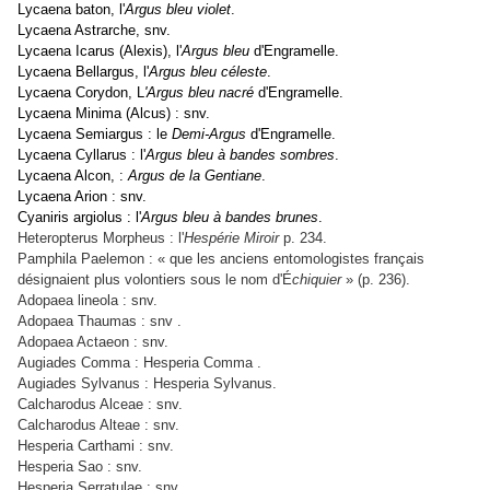
Lycaena baton, l'
Argus bleu violet
.
Lycaena Astrarche, snv.
Lycaena Icarus (Alexis), l'
Argus bleu
d'Engramelle.
Lycaena Bellargus, l'
Argus bleu céleste
.
Lycaena Corydon, L
'Argus bleu nacré
d'Engramelle.
Lycaena Minima (Alcus) : snv.
Lycaena Semiargus : le
Demi-Argus
d'Engramelle.
Lycaena Cyllarus : l'
Argus bleu à bandes sombres
.
Lycaena Alcon, :
Argus de la Gentiane
.
Lycaena Arion : snv.
Cyaniris argiolus : l'
Argus bleu à bandes brunes
.
Heteropterus Morpheus : l'
Hespérie Miroir
p. 234.
Pamphila Paelemon : « que les anciens entomologistes français
désignaient plus volontiers sous le nom d'É
chiquier
» (p. 236).
Adopaea lineola : snv.
Adopaea Thaumas : snv .
Adopaea Actaeon : snv.
Augiades Comma : Hesperia Comma .
Augiades Sylvanus : Hesperia Sylvanus.
Calcharodus Alceae : snv.
Calcharodus Alteae : snv.
Hesperia Carthami : snv.
Hesperia Sao : snv.
Hesperia Serratulae : snv.