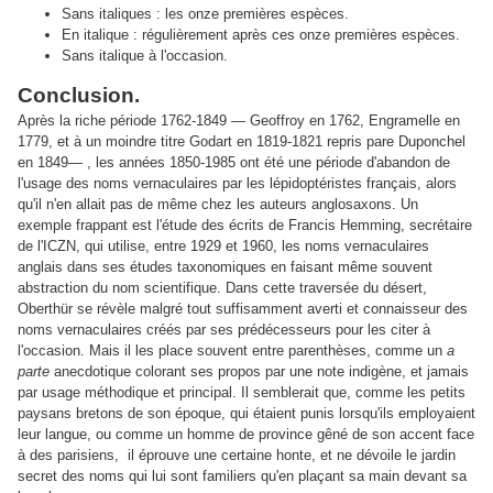
Sans italiques : les onze premières espèces.
En italique : régulièrement après ces onze premières espèces.
Sans italique à l'occasion.
Conclusion.
Après la riche période 1762-1849 — Geoffroy en 1762, Engramelle en
1779, et à un moindre titre Godart en 1819-1821 repris pare Duponchel
en 1849— , les années 1850-1985 ont été une période d'abandon de
l'usage des noms vernaculaires par les lépidoptéristes français, alors
qu'il n'en allait pas de même chez les auteurs anglosaxons. Un
exemple frappant est l'étude des écrits de Francis Hemming, secrétaire
de l'ICZN, qui utilise, entre 1929 et 1960, les noms vernaculaires
anglais dans ses études taxonomiques en faisant même souvent
abstraction du nom scientifique. Dans cette traversée du désert,
Oberthür se révèle malgré tout suffisamment averti et connaisseur des
noms vernaculaires créés par ses prédécesseurs pour les citer à
l'occasion. Mais il les place souvent entre parenthèses, comme un
a
parte
anecdotique colorant ses propos par une note indigène, et jamais
par usage méthodique et principal. Il semblerait que, comme les petits
paysans bretons de son époque, qui étaient punis lorsqu'ils employaient
leur langue, ou comme un homme de province gêné de son accent face
à des parisiens, il éprouve une certaine honte, et ne dévoile le jardin
secret des noms qui lui sont familiers qu'en plaçant sa main devant sa