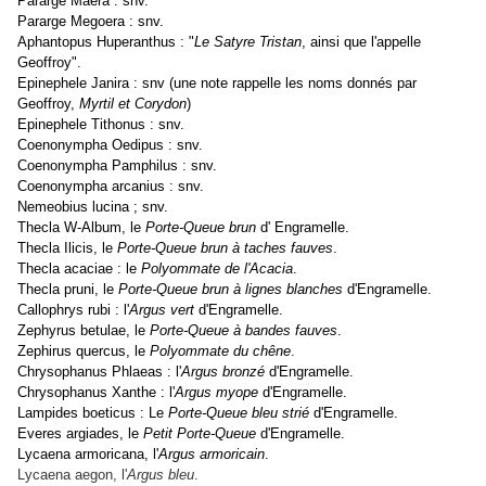
Pararge Maera : snv.
Pararge Megoera : snv.
Aphantopus Huperanthus : "
Le Satyre Tristan
, ainsi que l'appelle
Geoffroy".
Epinephele Janira : snv (une note rappelle les noms donnés par
Geoffroy,
Myrtil et Corydon
)
Epinephele Tithonus : snv.
Coenonympha Oedipus : snv.
Coenonympha Pamphilus : snv.
Coenonympha arcanius : snv.
Nemeobius lucina ; snv.
Thecla W-Album, le
Porte-Queue brun
d' Engramelle.
Thecla Ilicis, le
Porte-Queue brun à taches fauves
.
Thecla acaciae : le
Polyommate de l'Acacia
.
Thecla pruni, le
Porte-Queue brun à lignes blanches
d'Engramelle.
Callophrys rubi : l'
Argus vert
d'Engramelle.
Zephyrus betulae, le
Porte-Queue à bandes fauves
.
Zephirus quercus, le
Polyommate du chêne
.
Chrysophanus Phlaeas : l'
Argus bronzé
d'Engramelle.
Chrysophanus Xanthe : l'
Argus myope
d'Engramelle.
Lampides boeticus : Le
Porte-Queue bleu strié
d'Engramelle.
Everes argiades, le
Petit Porte-Queue
d'Engramelle.
Lycaena armoricana, l'
Argus armoricain
.
Lycaena aegon, l'
Argus bleu
.