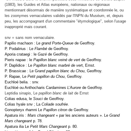
(1983), les Guides et Atlas européens, nationaux ou régionaux
mentionnant désormais de manière systématique et coordonnée le, ou
les zoonymes vernaculaires validés par l'INPN du Muséum, et, depuis
peu, les accompagnant d'un commentaire "étymologique", selon l'usage
inapproprié mais courant.
snv = sans nom vernaculaire.
Papilio machaon : Le
grand Porte-Queue
de Geoffroy.
P. Podalirius : Le
Flambé
de Geoffroy.
Aporia crataegi : le
Gazé
de Geoffroy.
Pieris napae : le
Papillon blanc veiné de vert
de Geoffroy.
P. Daplidice : Le
Papillon blanc marbré de ver
t, Ernst.
P. Brassicae : Le G
rand papillon blanc du Chou
, Geoffroy.
P. Rapae, Le
Petit papillon du Chou
, Geoffroy.
Euchloé belia. : snv.
Euchloé ou Anthocharis Cardamines
L'Aurore
de Geoffroy.
Leptidia sinapis, Le
papillon blanc de lait
de Ernst
Colias edusa, le
Souci
de Geoffroy.
Colias hyale snv ; La
Coliade soufrée
.
Gonopteryx rhamni Le
Papillon citron
de Geoffroy.
Apatura iris :
Mars changeant
« par les anciens auteurs ». Le
Grand
Mars changeant
p. 78.
Apatura ilia Le
Petit Mars Changeant
p. 80.