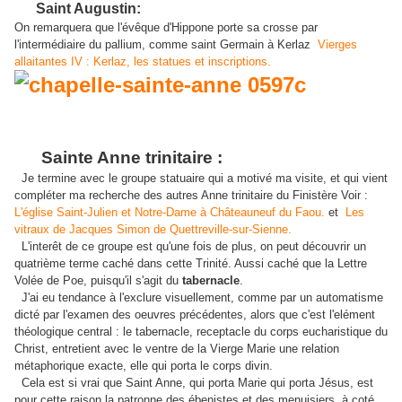
Saint Augustin:
On remarquera que l'évêque d'Hippone porte sa crosse par
l'intermédiaire du pallium, comme saint Germain à Kerlaz
Vierges
allaitantes IV : Kerlaz, les statues et inscriptions.
Sainte Anne trinitaire :
Je termine avec le groupe statuaire qui a motivé ma visite, et qui vient
compléter ma recherche des autres Anne trinitaire du Finistère Voir :
L'église Saint-Julien et Notre-Dame à Châteauneuf du Faou.
et
Les
vitraux de Jacques Simon de Quettreville-sur-Sienne.
L'interêt de ce groupe est qu'une fois de plus, on peut découvrir un
quatrième terme caché dans cette Trinité. Aussi caché que la Lettre
Volée de Poe, puisqu'il s'agit du
tabernacle
.
J'ai eu tendance à l'exclure visuellement, comme par un automatisme
dicté par l'examen des oeuvres précédentes, alors que c'est l'elément
théologique central : le tabernacle, receptacle du corps eucharistique du
Christ, entretient avec le ventre de la Vierge Marie une relation
métaphorique exacte, elle qui porta le corps divin.
Cela est si vrai que Saint Anne, qui porta Marie qui porta Jésus, est
pour cette raison la patronne des ébenistes et des menuisiers, à coté