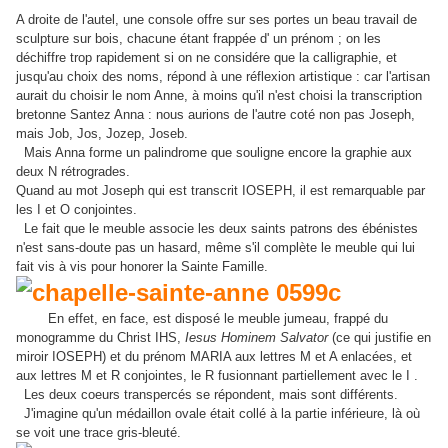
A droite de l'autel, une console offre sur ses portes un beau travail de
sculpture sur bois, chacune étant frappée d' un prénom ; on les
déchiffre trop rapidement si on ne considére que la calligraphie, et
jusqu'au choix des noms, répond à une réflexion artistique : car l'artisan
aurait du choisir le nom Anne, à moins qu'il n'est choisi la transcription
bretonne Santez Anna : nous aurions de l'autre coté non pas Joseph,
mais Job, Jos, Jozep, Joseb.
Mais Anna forme un palindrome que souligne encore la graphie aux
deux N rétrogrades.
Quand au mot Joseph qui est transcrit IOSEPH, il est remarquable par
les I et O conjointes.
Le fait que le meuble associe les deux saints patrons des ébénistes
n'est sans-doute pas un hasard, même s'il complète le meuble qui lui
fait vis à vis pour honorer la Sainte Famille.
En effet, en face, est disposé le meuble jumeau, frappé du
monogramme du Christ IHS,
Iesus Hominem Salvator
(ce qui justifie en
miroir IOSEPH) et du prénom MARIA aux lettres M et A enlacées, et
aux lettres M et R conjointes, le R fusionnant partiellement avec le I .
Les deux coeurs transpercés se répondent, mais sont différents.
J'imagine qu'un médaillon ovale était collé à la partie inférieure, là où
se voit une trace gris-bleuté.