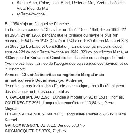
Breizh-Atao, Chloé, Jazz-Band, Reder-ar-Mor, Yvette, Foëderis-
Arca, Fleur-de-Mai,
et Tante-Yvonne.
En 1950 s'ajoute Jacqueline-Francine.
La flottille va passer à 13 navires en 1954, 15 en 1958, 19 en 1963, 22
en 1964, 24 en 1965, pendant que le tonnage du navire le plus fort
passera de 54Tx en 1943 (Chloé) à 124Tx en 1960 (Intron-Maria) et 328
en 1965 (La Barbade et Constellation), tandis que les moteurs diesel
sont de 224 cv pour Tante Yvonne en 1949, 320 cv pour Intron Maria, et
490cv pour La Barbade et Constellation. L'année du naufrage de Tante-
Yvonne est aussi l'année de l'apogée des puissances des navires, et de
leur nombre.
Annexe : 13 unités inscrites au regitre de Morgat mais
immatriculées à Douarnenez (ou Audierne).
Je ne les ai pas inclus dans l'étude onomastique, mais ils témoignent
des échanges entre les deux flottilles.
CRAVE-BIHAN,
AU 2298,
Dundee à moteur
64,91 tx Louis Thomas.
COUTINEC
DZ 3961, Langoustier-congélateur 110,84 tx., Pierre
Moysan.
FÉE-DES-LÉGENDES
, MX 4017, Langoustier-Thonier 46,76 tx, Pierre
Kermel.
GAI-COMPAGNON,
DZ 3712,
Dundee
63,37 tx
GUY-MOCQUET,
DZ 3709, 71,41 tx