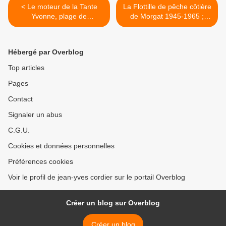
< Le moteur de la Tante
La Flottille de pêche côtière
Yvonne, plage de
de Morgat 1945-1965 ;
Postolonnec à Crozon.
onomastique navale. >
Hébergé par Overblog
Top articles
Pages
Contact
Signaler un abus
C.G.U.
Cookies et données personnelles
Préférences cookies
Voir le profil de jean-yves cordier sur le portail Overblog
Créer un blog sur Overblog
Créer un blog