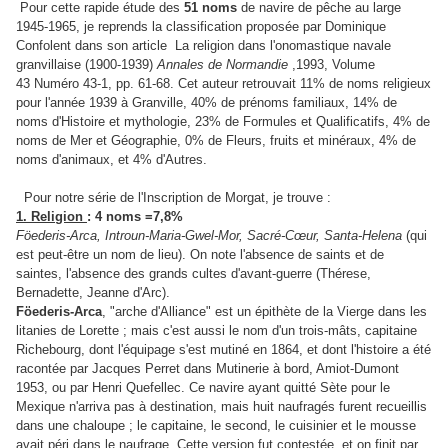
Pour cette rapide étude des
51 noms
de navire de pêche au large
1945-1965, je reprends la classification proposée par Dominique
Confolent dans son article La religion dans l'onomastique navale
granvillaise (1900-1939)
Annales de Normandie
,1993, Volume
43 Numéro 43-1, pp. 61-68. Cet auteur retrouvait 11% de noms religieux
pour l'année 1939 à Granville, 40% de prénoms familiaux, 14% de
noms d'Histoire et mythologie, 23% de Formules et Qualificatifs, 4% de
noms de Mer et Géographie, 0% de Fleurs, fruits et minéraux, 4% de
noms d'animaux, et 4% d'Autres.
Pour notre série de l'Inscription de Morgat, je trouve :
1. Religion
: 4 noms =7,8%
Föederis-Arca, Introun-Maria-Gwel-Mor, Sacré-Cœur, Santa-Helena
(qui
est peut-être un nom de lieu). On note l'absence de saints et de
saintes, l'absence des grands cultes d'avant-guerre (Thérese,
Bernadette, Jeanne d'Arc).
Föederis-Arca
, "arche d'Alliance" est un épithète de la Vierge dans les
litanies de Lorette ; mais c'est aussi le nom d'un trois-mâts, capitaine
Richebourg, dont l'équipage s'est mutiné en 1864, et dont l'histoire a été
racontée par Jacques Perret dans Mutinerie à bord, Amiot-Dumont
1953, ou par Henri Quefellec. Ce navire ayant quitté Sète pour le
Mexique n'arriva pas à destination, mais huit naufragés furent recueillis
dans une chaloupe ; le capitaine, le second, le cuisinier et le mousse
avait péri dans le naufrage. Cette version fut contestée, et on finit par