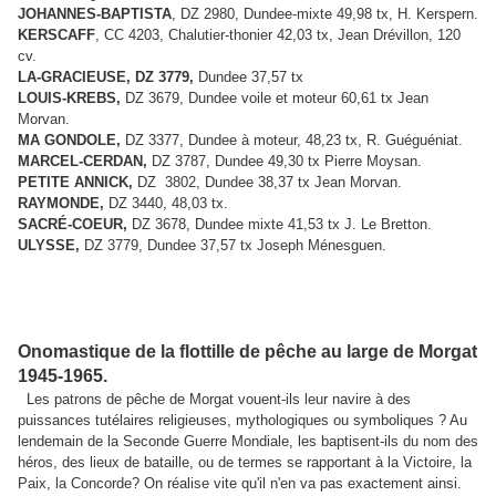
JOHANNES-BAPTISTA
, DZ 2980, Dundee-mixte 49,98 tx, H. Kerspern.
KERSCAFF
, CC 4203, Chalutier-thonier 42,03 tx, Jean Drévillon, 120
cv.
LA-GRACIEUSE, DZ 3779,
Dundee 37,57 tx
LOUIS-KREBS,
DZ 3679, Dundee voile et moteur 60,61 tx Jean
Morvan.
MA GONDOLE,
DZ 3377, Dundee à moteur, 48,23 tx, R. Guéguéniat.
MARCEL-CERDAN,
DZ 3787, Dundee 49,30 tx Pierre Moysan.
PETITE ANNICK,
DZ 3802, Dundee 38,37 tx Jean Morvan.
RAYMONDE,
DZ 3440, 48,03 tx.
SACRÉ-COEUR,
DZ 3678, Dundee mixte 41,53 tx J. Le Bretton.
ULYSSE,
DZ 3779, Dundee 37,57 tx Joseph Ménesguen.
Onomastique de la flottille de pêche au large de Morgat
1945-1965.
Les patrons de pêche de Morgat vouent-ils leur navire à des
puissances tutélaires religieuses, mythologiques ou symboliques ? Au
lendemain de la Seconde Guerre Mondiale, les baptisent-ils du nom des
héros, des lieux de bataille, ou de termes se rapportant à la Victoire, la
Paix, la Concorde? On réalise vite qu'il n'en va pas exactement ainsi.