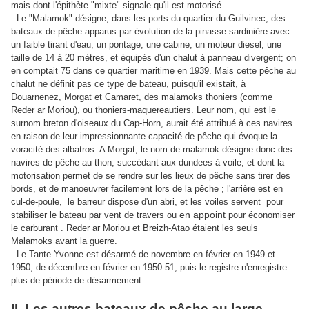
mais dont l'épithète "mixte" signale qu'il est motorisé.
Le "Malamok" désigne, dans les ports du quartier du Guilvinec, des
bateaux de pêche apparus par évolution de la pinasse sardinière avec
un faible tirant d'eau, un pontage, une cabine, un moteur diesel, une
taille de 14 à 20 mètres, et équipés d'un chalut à panneau divergent; on
en comptait 75 dans ce quartier maritime en 1939. Mais cette pêche au
chalut ne définit pas ce type de bateau, puisqu'il existait, à
Douarnenez, Morgat et Camaret, des malamoks thoniers (comme
Reder ar Moriou), ou thoniers-maquereautiers. Leur nom, qui est le
surnom breton d'oiseaux du Cap-Horn, aurait été attribué à ces navires
en raison de leur impressionnante capacité de pêche qui évoque la
voracité des albatros. A Morgat, le nom de malamok désigne donc des
navires de pêche au thon, succédant aux dundees à voile, et dont la
motorisation permet de se rendre sur les lieux de pêche sans tirer des
bords, et de manoeuvrer facilement lors de la pêche ; l'arrière est en
cul-de-poule, le barreur dispose d'un abri, et les voiles servent pour
stabiliser le bateau par vent de travers ou
en appoint
pour économiser
le carburant . Reder ar Moriou et Breizh-Atao étaient les seuls
Malamoks avant la guerre.
Le Tante-Yvonne est désarmé de novembre en février en 1949 et
1950, de décembre en février en 1950-51, puis le registre n'enregistre
plus de période de désarmement.
II. Les autres bateaux de pêche au large