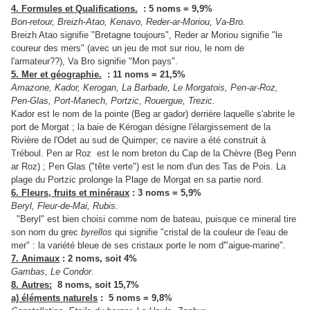
4. Formules et Qualifications.
: 5 noms = 9,9%
Bon-retour, Breizh-Atao, Kenavo, Reder-ar-Moriou, Va-Bro.
Breizh Atao signifie "Bretagne toujours", Reder ar Moriou signifie "le
coureur des mers" (avec un jeu de mot sur riou, le nom de
l'armateur??), Va Bro signifie "Mon pays".
5. Mer et géographie.
: 11 noms = 21,5%
Amazone, Kador, Kerogan, La Barbade, Le Morgatois, Pen-ar-Roz,
Pen-Glas, Port-Manech, Portzic, Rouergue, Trezic.
Kador est le nom de la pointe (Beg ar gador) derrière laquelle s'abrite le
port de Morgat ; la baie de Kérogan désigne l'élargissement de la
Rivière de l'Odet au sud de Quimper; ce navire a été construit à
Tréboul. Pen ar Roz est le nom breton du Cap de la Chèvre (Beg Penn
ar Roz) ; Pen Glas ("tête verte") est le nom d'un des Tas de Pois. La
plage du Portzic prolonge la Plage de Morgat en sa partie nord.
6. Fleurs, fruits et minéraux
: 3 noms = 5,9%
Beryl, Fleur-de-Mai, Rubis.
"Beryl" est bien choisi comme nom de bateau, puisque ce mineral tire
son nom du grec
byrellos
qui signifie "cristal de la couleur de l'eau de
mer" : la variété bleue de ses cristaux porte le nom d'"aigue-marine".
7. Animaux
: 2 noms, soit 4%
Gambas, Le Condor.
8. Autres:
8 noms, soit 15,7%
a) éléments naturels
: 5 noms = 9,8%