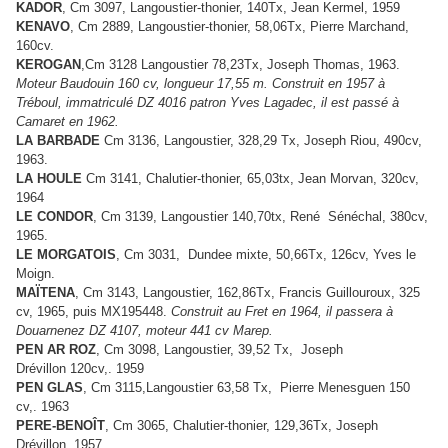
KADOR
, Cm 3097, Langoustier-thonier, 140Tx, Jean Kermel, 1959
KENAVO
, Cm 2889, Langoustier-thonier, 58,06Tx, Pierre Marchand,
160cv.
KEROGAN
,Cm 3128 Langoustier 78,23Tx, Joseph Thomas, 1963.
Moteur Baudouin 160 cv, longueur 17,55 m. Construit en 1957 à
Tréboul, immatriculé DZ 4016 patron Yves Lagadec, il est passé à
Camaret en 1962.
LA BARBADE
Cm 3136, Langoustier, 328,29 Tx, Joseph Riou, 490cv,
1963.
LA HOULE
Cm 3141, Chalutier-thonier, 65,03tx, Jean Morvan, 320cv,
1964
LE CONDOR
, Cm 3139, Langoustier 140,70tx, René Sénéchal, 380cv,
1965.
LE MORGATOIS
, Cm 3031, Dundee mixte, 50,66Tx, 126cv, Yves le
Moign.
MAÏTENA
, Cm 3143, Langoustier, 162,86Tx, Francis Guillouroux, 325
cv, 1965, puis MX195448.
Construit au Fret en 1964, il passera à
Douarnenez DZ 4107, moteur 441 cv Marep.
PEN AR ROZ
, Cm 3098, Langoustier, 39,52 Tx, Joseph
Drévillon
120cv,
. 1959
PEN GLAS
, Cm 3115,Langoustier 63,58 Tx, Pierre Menesguen
150
cv,
. 1963
PERE-BENOÎT
, Cm 3065, Chalutier-thonier, 129,36Tx, Joseph
Drévillon, 1957.