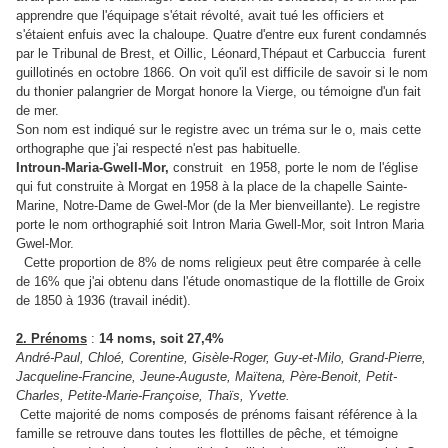
apprendre que l'équipage s'était révolté, avait tué les officiers et
s'étaient enfuis avec la chaloupe. Quatre d'entre eux furent condamnés
par le Tribunal de Brest, et Oillic, Léonard,Thépaut et Carbuccia furent
guillotinés en octobre 1866. On voit qu'il est difficile de savoir si le nom
du thonier palangrier de Morgat honore la Vierge, ou témoigne d'un fait
de mer.
Son nom est indiqué sur le registre avec un tréma sur le o, mais cette
orthographe que j'ai respecté n'est pas habituelle.
Introun-Maria-Gwell-Mor,
construit en 1958, porte le nom de l'église
qui fut construite à Morgat en 1958 à la place de la chapelle Sainte-
Marine, Notre-Dame de Gwel-Mor (de la Mer bienveillante). Le registre
porte le nom orthographié soit Intron Maria Gwell-Mor, soit Intron Maria
Gwel-Mor.
Cette proportion de 8% de noms religieux peut être comparée à celle
de 16% que j'ai obtenu dans l'étude onomastique de la flottille de Groix
de 1850 à 1936 (travail inédit).
2. Prénoms
:
14 noms, soit 27,4%
André-Paul, Chloé, Corentine, Gisèle-Roger, Guy-et-Milo, Grand-Pierre,
Jacqueline-Francine, Jeune-Auguste, Maïtena, Père-Benoit, Petit-
Charles, Petite-Marie-Françoise, Thaïs, Yvette.
Cette majorité de noms composés de prénoms faisant référence à la
famille se retrouve dans toutes les flottilles de pêche, et témoigne