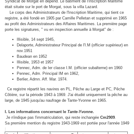
Syndicat de Morgat en dépend. Le bâtiment de l'Inscription Maritime
était située sur le port de Morgat, sous la villa Lazard.
Le corps des Administrateurs de l'Inscription Maritime, qui tient ce
registre, a été fondé en 1905 par Camille Pelletan et supprimé en 1965
au profit des Administrateurs des Affaires Maritimes. La première page
porte les signatures, " vu en inspection annuelle à Morgat" de :
Illisible, 14 sept 1945,
Delaporte, Administrateur Principal de l'I.M (officier supérieur) en
nov.1951
Baudean en 1952
Illisible, 1953 et 1957
Pennec, Adm. de Ier classe I.M. (officier subalterne) en 1960
Pennec, Adm. Principal IM en 1962,
Berlier, Admn. Aff. Mar. 1974.
Ce registre répartit les navires en PL, Pêche au Large et PC, Pêche
Côtière, sur la période 1943 à 1969. J'ai étudié uniquement la pêche au
large, de 1945 jusqu'au naufrage de Tante-Yvonne en 1965.
I. Les informations concernant le
Tante-Yvonne
.
Je n'indique pas l'immatriculation, qui reste inchangée
Cm2909
.
Sa première mention du registre 1943-1969 est portée pour l'année 1949
: