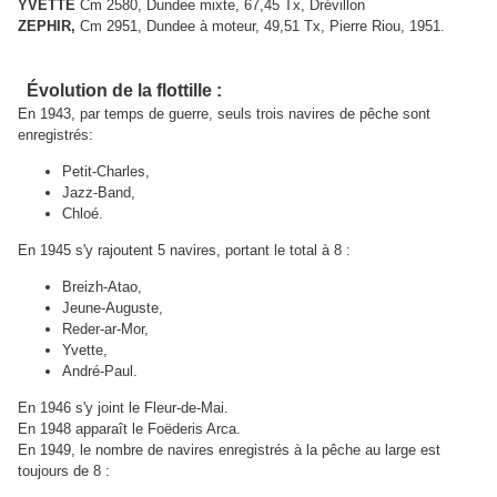
YVETTE
Cm 2580, Dundee mixte, 67,45 Tx, Drévillon
ZEPHIR,
Cm 2951, Dundee à moteur, 49,51 Tx, Pierre Riou, 1951.
Évolution de la flottille :
En 1943, par temps de guerre, seuls trois navires de pêche sont
enregistrés:
Petit-Charles,
Jazz-Band,
Chloé.
En 1945 s'y rajoutent 5 navires, portant le total à 8 :
Breizh-Atao,
Jeune-Auguste,
Reder-ar-Mor,
Yvette,
André-Paul.
En 1946 s'y joint le Fleur-de-Mai.
En 1948 apparaît le Foëderis Arca.
En 1949, le nombre de navires enregistrés à la pêche au large est
toujours de 8 :