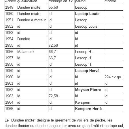
Année
qualification
tonnage en Tx
patron
moteur
1949
Dundee mixte
66,68
Lescop
1950
Dundee mixte
id
Lescop Louis
1951
Dundee à moteur
id
Lescop
1952
id
id
Lescop Louis
1953
id
id
id
1954
Dundee
id
id
1955
id
72,58
id
1956
Malamock
66,7
Lescop H...
1957
id
66,7
Lescop H
1958
id
id
Lescop H
1959
id
id
Lescop Hervé
1960
id
id
id
224 cv go
1961
id
id
id
id.
1962
id
id
Moysan Pierre
id.
1963
id
72,58
id
id.
1964
id
id.
Kerspern
id.
1965
id
id
Kerspern Herlé
Le "Dundee mixte" désigne le gréement de voiliers de pêche, les
dundee thonier ou dundee langoustier avec un grand-mât et un tape-cul,