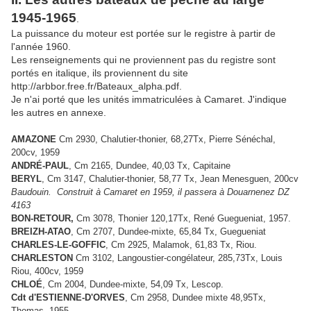
1945-1965
.
La puissance du moteur est portée sur le registre à partir de
l'année 1960.
Les renseignements qui ne proviennent pas du registre sont
portés en italique, ils proviennent du site
http://arbbor.free.fr/Bateaux_alpha.pdf.
Je n'ai porté que les unités immatriculées à Camaret. J'indique
les autres en annexe.
AMAZONE
Cm 2930, Chalutier-thonier, 68,27Tx, Pierre Sénéchal,
200cv, 1959
ANDRÉ-PAUL
, Cm 2165, Dundee, 40,03 Tx, Capitaine
BERYL
, Cm 3147, Chalutier-thonier, 58,77 Tx, Jean Menesguen, 200cv
Baudouin. Construit à Camaret en 1959, il passera à Douarnenez DZ
4163
BON-RETOUR,
Cm 3078, Thonier 120,17Tx, René Guegueniat, 1957.
BREIZH-ATAO
, Cm 2707, Dundee-mixte, 65,84 Tx, Guegueniat
CHARLES-LE-GOFFIC
, Cm 2925, Malamok, 61,83 Tx, Riou.
CHARLESTON
Cm 3102, Langoustier-congélateur, 285,73Tx, Louis
Riou, 400cv, 1959
CHLOÉ
, Cm 2004, Dundee-mixte, 54,09 Tx, Lescop.
Cdt d'ESTIENNE-D'ORVES
, Cm 2958,
Dundee mixte
48,95Tx,
Thomas, 1955,