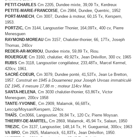
PETIT-CHARLES
Cm 2205, Dundee mixte, 39,09 Tx, Kerdreux
PETITE-MARIE-FRANCOISE
, Cm 2984, Dundee, Quentric, 1952
PORT-MANECH
, Cm 3007, Dundee à moteur, 60,15 Tx, Kerspern,
1953.
PORTZIC,
Cm 3144, Langoustier Thonier, 164,09Tx, 400 cv, Pierre
Menesguen
RAYMOND-MOREAU
Cm 3157, Chalutier-thonier, 66, 17Tx, Joseph
Thomas, 240cv
REDER-AR-MORIOU
, Dundee mixte, 59,89 Tx, Riou.
ROUERGUE
Cm 3160, chalutier, 49,92Tx, Jean Drévillon, 300 cv, 1965
RUBIS
Cm 3118, Langoustier congélateur, 233,48Tx, Marcel Kermel,
420cv, 1961.
SACRÉ-COEUR,
Cm 3079, Dundee ponté, 41,53Tx, Jean Le Bretton,
1957.
Construit en 1945 à Douarnenez pour Joseph Urvoas immatriculé
DZ 1945, il mesure 17,88 m ; moteur 114cv Man.
SANTA-HELENA
, Cm 3030 chalutier-thonier, 63,86Tx, Victor
Menesguen, 200cv 1958
TANTE-YVONNE
, Cm 2909, Malamok, 66,68Tx,
Lescop/Moysan/Kerspern, 224cv.
THAÏS
, Cm3066, Langoustier, 39,84 Tx, 120 Cv, Pierre Moysan.
THIERRY-DE-MARTEL,
Cm 2869, Malamok, 45,94 Tx, Salaun, 1950
TREZIC
, Cm 3137, Langoustier, 148,14 Tx, H. Guegueniat, 300cv, 1963
VA BRO
, Cm 2925, Malamock, 61,83Tx, Jean Drévillon, 1950.