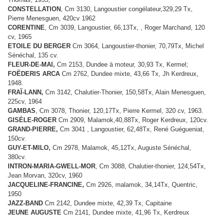
CONSTELLATION
, Cm 3130, Langoustier congélateur,329,29 Tx,
Pierre Menesguen, 420cv 1962
CORENTINE
, Cm 3039, Langoustier, 66,13Tx, , Roger Marchand,
120
cv, 1965
ETOILE DU BERGER
Cm 3064, Langoustier-thonier, 70,79Tx, Michel
Sénéchal, 135 cv.
FLEUR-DE-MAI,
Cm 2153, Dundee à moteur, 30,93 Tx, Kermel;
FOËDERIS ARCA
Cm 2762, Dundee mixte, 43,66 Tx, Jh Kerdreux,
1948.
FRAÏ-LANN,
Cm 3142, Chalutier-Thonier, 150,58Tx, Alain Menesguen,
225cv, 1964
GAMBAS
, Cm 3078, Thonier, 120,17Tx, Pierre Kermel, 320 cv, 1963.
GISÉLE-ROGER
Cm 2909, Malamok,40,88Tx, Roger Kerdreux, 120cv.
GRAND-PIERRE,
Cm 3041 , Langoustier,
62,48Tx, René Guégueniat,
150cv.
GUY-ET-MILO,
Cm 2978, Malamok, 45,12Tx, Auguste Sénéchal,
380cv.
INTRON-MARIA-GWELL-MOR
, Cm 3088, Chalutier-thonier, 124,54Tx,
Jean Morvan, 320cv, 1960
JACQUELINE-FRANCINE,
Cm 2926, malamok, 34,14Tx, Quentric,
1950
JAZZ-BAND
Cm 2142, Dundee mixte, 42,39 Tx, Capitaine
JEUNE AUGUSTE
Cm 2141, Dundee mixte, 41,96 Tx, Kerdreux