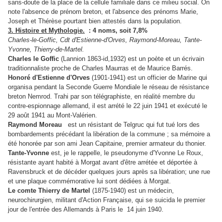
sans-doute de la place de la cellule familiale dans ce milieu social. On
note l'absence de prénom breton, et l'absence des prénoms Marie,
Joseph et Thérèse pourtant bien attestés dans la population.
3. Histoire et Mythologie.
: 4 noms, soit 7,8%
Charles-le-Goffic, Cdt d'Estienne-d'Orves, Raymond-Moreau, Tante-
Yvonne, Thierry-de-Martel.
Charles le Goffic
(Lannion 1863-id,1932) est un poète et un écrivain
traditionnaliste proche de Charles Maurras et de Maurice Barrés.
Honoré d'Estienne d'Orves
(1901-1941) est un officier de Marine qui
organisa pendant la Seconde Guerre Mondiale le réseau de résistance
breton Nemrod. Trahi par son télégraphiste, en réalité membre du
contre-espionnage allemand, il est arrété le 22 juin 1941 et exécuté le
29 août 1941 au Mont-Valérien.
Raymond Moreau
est un résistant de Telgruc qui fut tué lors des
bombardements précédant la libération de la commune ; sa mémoire a
été honorée par son ami Jean Capitaine, premier armateur du thonier.
Tante-Yvonne
est, je le rappelle, le pseudonyme d'Yvonne Le Roux,
résistante ayant habité à Morgat avant d'être arrétée et déportée à
Ravensbruck et de décéder quelques jours après sa libération; une rue
et une plaque commémorative lui sont dédiées à Morgat.
Le comte Thierry de Martel
(1875-1940) est un médecin,
neurochirurgien, militant d'Action Française, qui se suicida le premier
jour de l'entrée des Allemands à Paris le
14 juin 1940.