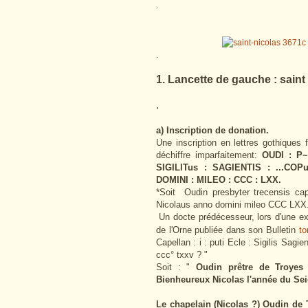
.
.
1. Lancette de gauche : saint
.
a) Inscription de donation.
Une inscription en lettres gothiques f
déchiffre imparfaitement:
OUDI : P
SIGILITus : SAGIENTIS : ...CO
DOMINI : MILEO : CCC : LXX.
*Soit Oudin
presbyter trecensis cap
Nicolaus anno domini mileo CCC LXX
Un docte prédécesseur, lors d'une ex
de l'Orne publiée dans son Bulletin
t
Capellan : i : puti Ecle : Sigilis Sagien
ccc° txxv ? "
Soit : "
Oudin prêtre de Troyes c
Bienheureux Nicolas l'année du Sei
Le chapelain (Nicolas ?) Oudin de 