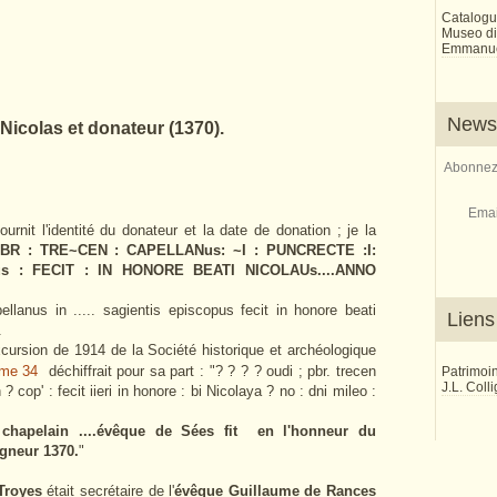
Catalogu
Museo di 
Emmanue
Newsl
 Nicolas et donateur (1370).
Abonnez-
Emai
ournit l'identité du donateur et la date de donation ; je la
~BR : TRE~CEN : CAPELLANus: ~I : PUNCRECTE :I:
Pus : FECIT : IN HONORE BEATI NICOLAUs....ANNO
ellanus in ..... sagientis episcopus fecit in honore beati
Liens
.
cursion de 1914 de la Société historique et archéologique
ome 34
déchiffrait pour sa part : "? ? ? ? oudi ; pbr. trecen
Patrimoi
J.L. Coll
 ? cop' : fecit iieri in honore : bi Nicolaya ? no : dni mileo :
hapelain ....
évêque de Sées
fit en l'honneur du
gneur 1370.
"
Troyes
était secrétaire de l'
évêque Guillaume de Rances