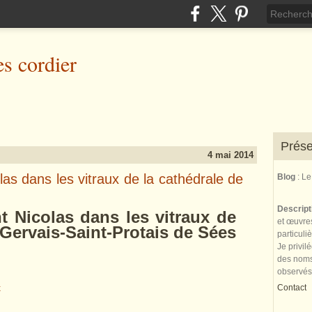
es cordier
Prése
4 mai 2014
las dans les vitraux de la cathédrale de
Blog
: L
Descrip
t Nicolas dans les vitraux de
et œuvres
-Gervais-Saint-Protais de Sées
particuli
Je privil
des noms 
observés
Contact
x