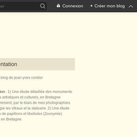
Connexion
+
Créer mon blog
ntation
e blog de jean-yves cordier
tion
: 1) Une étude détaillée des monuments
 artistiques et culturels, en Bretagne
èrement, par le biais de mes photographies.
égie les vitraux et la statuaire. 2) Une étude
de papillons et libellules (Zoonymie)
 en Bretagne.