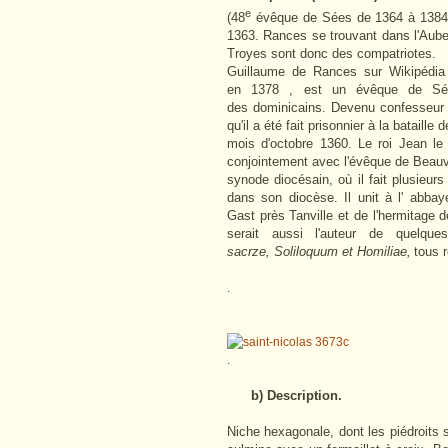
e
(48
évêque de Sées de 1364 à 1384 e
1363. Rances se trouvant dans l'Aub
Troyes sont donc des compatriotes.
Guillaume de Rances sur Wikipédia
en 1378 , est un évêque de Sé
des dominicains. Devenu confesseur 
qu'il a été fait prisonnier à la bataille
mois d'octobre 1360. Le roi Jean l
conjointement avec l'évêque de Beauva
synode diocésain, où il fait plusieurs
dans son diocèse.
Il unit à l' abb
Gast près Tanville et de l'hermitage
serait aussi l'auteur de quelqu
sacrze, Soliloquum et Homiliae,
tous 
.
.
b) Description.
Niche hexagonale, dont les piédroits s