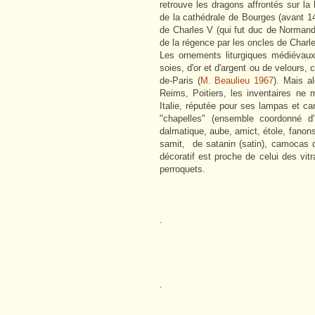
retrouve les dragons affrontés sur la
de la cathédrale de Bourges (avant 141
de Charles V (qui fut duc de Normandi
de la régence par les oncles de Charl
Les ornements liturgiques médiévau
soies, d'or et d'argent ou de velours,
de-Paris (
M. Beaulieu 1967
). Mais al
Reims, Poitiers, les inventaires ne 
Italie, réputée pour ses lampas et c
"chapelles" (ensemble coordonné d'
dalmatique, aube, amict, étole, fanons
samit, de satanin (satin), camocas d'
décoratif est proche de celui des vi
perroquets.
.
.