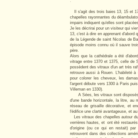
.
Il s'agit des trois baies 13, 15 et 1
chapelles rayonnantes du déambulatoir
impairs indiquent qu'elles sont placé
Je les décrirai pour un visiteur qui vie
13, c'est à dire en apprenant d'abord 
de la Légende de saint Nicolas de Bar
épisode moins connu où il sauve trois
père.
Alors que la cathédrale a été d'abor
vitrage entre 1370 et 1375, celle de 
possèdent des vitraux d'un art très raf
retrouve aussi à Rouen. L'habileté à
pour colorer les cheveux, les damas, 
l'argent débute vers 1300 à Paris pu
Villeman en 1330).
A Sées, les vitraux sont disposés "
d'une bande horizontale, la litre, au
réseau de grisaille décorative, et e
l'édifice une clarté avantageuse, et au 
Les vitraux des chapelles autour du 
verrières hautes, et ont été restaurés
d'origine (ou ce qui en restait) pa
retrouvent dans des collections améri