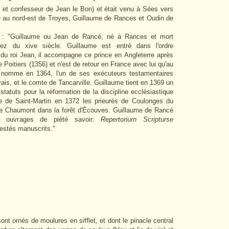
t confesseur de Jean le Bon) et était venu à Sées vers
e au nord-est de Troyes, Guillaume de Rances et Oudin de
 : "Guillaume ou Jean de Rancé, né à Rances et mort
ez du xive siècle.
Guillaume est entré dans l'ordre
du roi Jean, il accompagne ce prince en Angleterre après
 de Poitiers (1356) et n'est de retour en France avec lui qu'au
e nomme en 1364, l'un de ses exécuteurs testamentaires
is, et le comte de Tancarville. Guillaume tient en 1369 un
 statuts pour la réformation de la discipline ecclésiastique
aye de Saint-Martin en 1372 les prieurés de Coulonges du
 de Chaumont dans la forêt d'Écouves. Guillaume de Rancé
es ouvrages de piété savoir:
Repertoriurn Scripturse
restés manuscrits."
ont ornés de moulures en sifflet, et dont le pinacle central