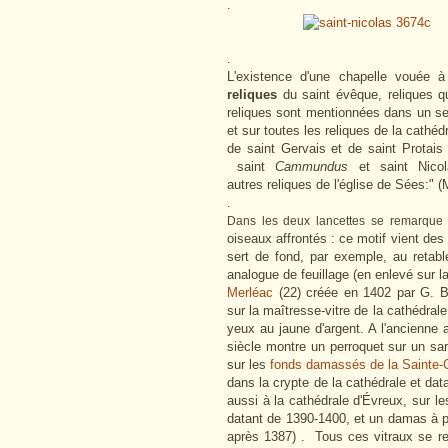
.
.
L'existence d'une chapelle vouée à
reliques
du saint évêque, reliques qu
reliques sont mentionnées dans un ser
et sur toutes les reliques de la cathéd
de saint Gervais et de saint Protais
saint
Cammundus
et saint Nicol
autres reliques de l'église de Sées:"
.
Dans les deux lancettes se remarque 
oiseaux affrontés : ce motif vient des 
sert de fond, par exemple, au retabl
analogue de feuillage (en enlevé sur la
Merléac
(22) créée en 1402 par G. Bé
sur la maîtresse-vitre de la cathédra
yeux au jaune d'argent. A l'ancienne
siècle montre un perroquet sur un sa
sur les
fonds damassés de la Sainte-
dans la crypte de la cathédrale et da
aussi à la cathédrale d'Évreux, sur l
datant de 1390-1400, et un damas à pe
après 1387) . Tous ces vitraux se r