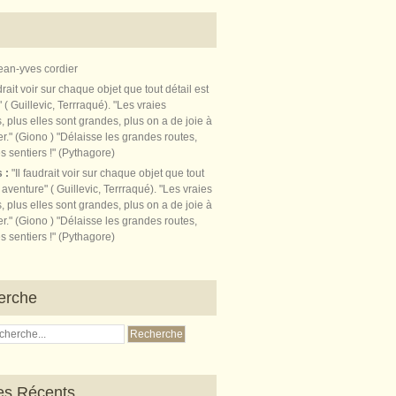
ean-yves cordier
s :
"Il faudrait voir sur chaque objet que tout
t aventure" ( Guillevic, Terrraqué). "Les vraies
, plus elles sont grandes, plus on a de joie à
r." (Giono ) "Délaisse les grandes routes,
s sentiers !" (Pythagore)
erche
les Récents