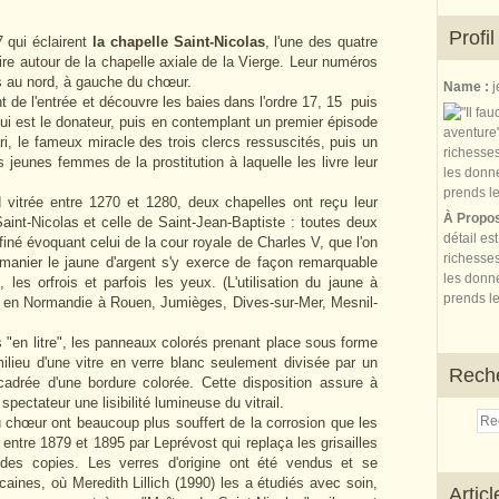
Profil
7 qui éclairent
la chapelle Saint-Nicolas
, l'une des quatre
e autour de la chapelle axiale de la Vierge. Leur numéros
es au nord, à gauche du chœur.
Name :
j
nt de l'entrée et découvre les baies
dans l'ordre 17, 15 puis
qui est le donateur, puis en contemplant un premier épisode
i, le fameux miracle des trois clercs ressuscités, puis un
 jeunes femmes de la prostitution à laquelle les livre leur
d vitrée entre 1270 et 1280, deux chapelles ont reçu leur
À Propo
Saint-Nicolas et celle de Saint-Jean-Baptiste : toutes deux
détail es
finé évoquant celui de la cour royale de Charles V, que l'on
richesses
 manier le jaune d'argent s'y exerce de façon remarquable
les donne
les orfrois et parfois les yeux. (L'utilisation du jaune à
prends le
is en Normandie à Rouen, Jumièges, Dives-sur-Mer, Mesnil-
en litre", les panneaux colorés prenant place sous forme
 milieu d'une vitre en verre blanc seulement divisée par un
Rech
ncadrée d'une bordure colorée. Cette disposition assure à
spectateur une lisibilité lumineuse du vitrail.
chœur ont beaucoup plus souffert de la corrosion que les
 entre 1879 et 1895 par Leprévost qui replaça les grisailles
r des copies. Les verres d'origine ont été vendus et se
caines, où Meredith Lillich (1990) les a étudiés avec soin,
Artic