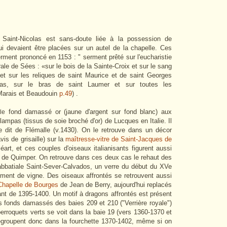
 Saint-Nicolas est sans-doute liée à la possession de
i devaient être placées sur un autel de la chapelle. Ces
ment prononcé en 1153 : " serment prêté sur l'eucharistie
rale de Sées : «sur le bois de la Sainte-Croix et sur le sang
 et sur les reliques de saint Maurice et de saint Georges
as, sur le bras de saint Laumer et sur toutes les
 (Marais et Beaudouin
p.49
) .
fond damassé or (jaune d'argent sur fond blanc) aux
le
lampas (tissus de soie broché d'or) de Lucques en Italie. Il
e dit de Flémalle (v.1430). On le retrouve dans un décor
vis de grisaille) sur la
maîtresse-vitre de Saint-Jacques de
art, et ces couples d'oiseaux italianisants figurent aussi
le de Quimper. On retrouve dans ces deux cas le rehaut des
 abbatiale Saint-Sever-Calvados, un verre du début du XVe
rment de vigne. Des oiseaux affrontés se retrouvent aussi
Chapelle de Bourges
de Jean de Berry, aujourd'hui replacés
tant de 1395-1400. Un motif à dragons affrontés est présent
es fonds damassés des baies 209 et 210 ("Verrière royale")
rroquets verts se voit dans la baie 19 (vers 1360-1370 et
egroupent donc dans la fourchette 1370-1402, même si on