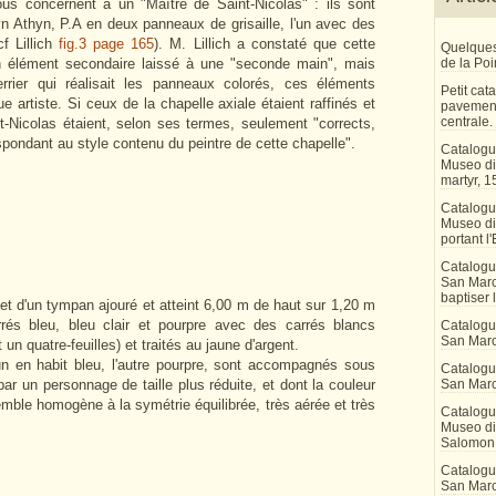
ous concernent à un "Maître de Saint-Nicolas" : ils sont
 Athyn, P.A en deux panneaux de grisaille, l'un avec des
cf Lillich
fig.3 page 165
). M. Lillich a constaté que cette
Quelques
 un élément secondaire laissé à une "seconde main", mais
de la Po
verrier qui réalisait les panneaux colorés, ces éléments
Petit ca
e artiste. Si ceux de la chapelle axiale étaient raffinés et
pavement
centrale.
t-Nicolas étaient, selon ses termes, seulement "corrects,
espondant au style contenu du peintre de cette chapelle".
Catalogu
Museo di 
martyr, 1
Catalogu
Museo di
portant l'
Catalogu
San Marco
baptiser 
t d'un tympan ajouré et atteint 6,00 m de haut sur 1,20 m
rrés bleu, bleu clair et pourpre avec des carrés blancs
Catalogu
San Marc
un quatre-feuilles) et traités au jaune d'argent.
un en habit bleu, l'autre pourpre, sont accompagnés sous
Catalogu
par un personnage de taille plus réduite, et dont la couleur
San Marc
emble homogène à la symétrie équilibrée, très aérée et très
Catalogu
Museo di 
Salomon
Catalogu
San Marco