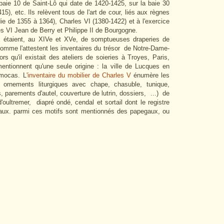
 baie 10 de Saint-Lô qui date de 1420-1425, sur la baie 30
5), etc. Ils relèvent tous de l'art de cour, liés aux règnes
e de 1355 à 1364), Charles VI (1380-1422) et à l'exercice
es VI Jean de Berry et Philippe II de Bourgogne.
x étaient, au XIVe et XVe, de somptueuses draperies de
 comme l'attestent les inventaires du trésor de Notre-Dame-
ors qu'il existait des ateliers de soieries à Troyes, Paris,
mentionnent qu'une seule origine : la ville de Lucques en
amocas. L
'inventaire du mobilier de Charles V
énumère les
 ornements liturgiques avec chape, chasuble, tunique,
, parements d'autel, couverture de lutrin, dossiers, ...) de
oultremer, diapré ondé, cendal et sortail dont le registre
traux. parmi ces motifs sont mentionnés des papegaux, ou