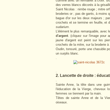
culmine avec un fermaillet à croix. Bor
des verres blancs décorés à la grisail
Saint Nicolas : nimbe rouge ; mitre orf
broderies or ; pas de gants, à moins q
bague d'or sur les deux majeurs ; pa
crochets et se termine en feuille, et 
sudarium
.
L'élément le plus remarquable, avec 
d'argent
. (cliquez sur l'image pour 
jaune d'argent est peint sur les pi
crochets de la mitre, sur la broderie à
Oudin, tonsuré, porte une chasuble pour
un surplis blanc.
.
.
2. Lancette de droite : éducat
.
Sainte Anne, la tête dans une gui
l'éducation de la Vierge, cheveux l
femmes se tiennent par la main.
Têtes de sainte Anne et de la Vie
oiseaux.