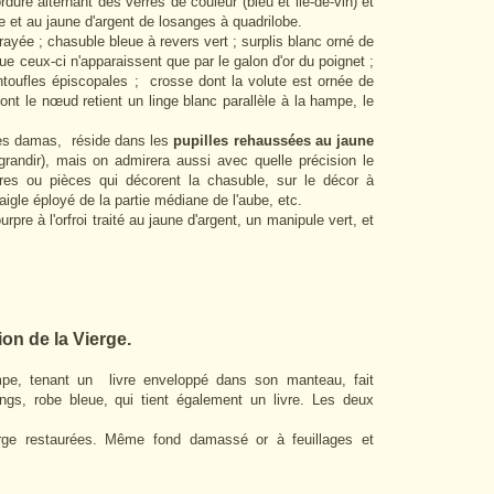
dure alternant des verres de couleur (bleu et lie-de-vin) et
le et au jaune d'argent de losanges à quadrilobe.
rayée ; chasuble bleue à revers vert ; surplis blanc orné de
ue ceux-ci n'apparaissent que par le galon d'or du poignet ;
ntoufles épiscopales ; crosse dont la volute est ornée de
dont le nœud retient un linge blanc parallèle à la hampe, le
les damas, réside dans les
pupilles rehaussées au jaune
agrandir), mais on admirera aussi avec quelle précision le
erres ou pièces qui décorent la chasuble, sur le décor à
 aigle éployé de la partie médiane de l'aube, etc.
pre à l'orfroi traité au jaune d'argent, un manipule vert, et
ion de la Vierge.
mpe, tenant un livre enveloppé dans son manteau, fait
ongs, robe bleue, qui tient également un livre. Les deux
rge restaurées. Même fond damassé or à feuillages et