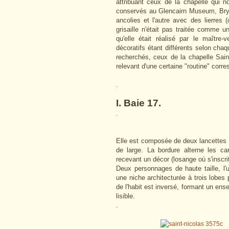
attribuant ceux de la chapelle qui n
conservés au Glencairn Museum, Bryn
ancolies et l'autre avec des lierres (
grisaille n'était pas traitée comme
qu'elle était réalisé par le maître-
décoratifs étant différents selon chaqu
recherchés, ceux de la chapelle Sain
relevant d'une certaine "routine" corr
.
I. Baie 17.
.
Elle est composée de deux lancettes e
de large. La bordure alterne les ca
recevant un décor (losange où s'inscrit 
Deux personnages de haute taille, l'
une niche architecturée à trois lobes 
de l'habit est inversé, formant un ens
lisible.
.