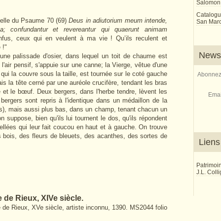
Salomon
Catalogu
tielle du Psaume 70 (69)
Deus in adiutorium meum intende,
San Marco
; confundantur et revereantur qui quaerunt animam
nfus, ceux qui en veulent à ma vie ! Qu’ils reculent et
 !"
Newsl
ne palissade d'osier, dans lequel un toit de chaume est
l'air pensif, s'appuie sur une canne; la Vierge, vêtue d'une
ui la couvre sous la taille, est tournée sur le coté gauche
Abonnez-
is la tête cerné par une auréole crucifère, tendant les bras
e et le bœuf. Deux bergers, dans l'herbe tendre, lèvent les
Emai
bergers sont repris à l'identique dans un médaillon de la
s), mais aussi plus bas, dans un champ, tenant chacun un
n suppose, bien qu'ils lui tournent le dos, qu'ils répondent
cellées qui leur fait coucou en haut et à gauche. On trouve
 bois, des fleurs de bleuets, des acanthes, des sortes de
Liens
Patrimoi
J.L. Coll
e de Rieux, XIVe siècle.
 de Rieux, XVe siècle, artiste inconnu, 1390. MS2044 folio