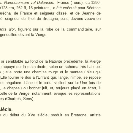
m Namnetensem vel Dolensem
, France (Tours), ca 1390-
6x128 cm, 262 ff, 16 peintures, a été exécuté pour Béatrice
Maréchal de France et seigneur d'Issé, et de Jeanne de
é, seigneur du Theil de Bretagne, puis, devenu veuve en
nts d'or
, figurent sur la robe de la commanditaire, sur
agenouillée devant la Vierge.
or semblable au fond de la Nativité précédente, la Vierge
age appuyé sur la main droite, selon un schéma très habituel
 ; elle porte une chemise rouge et le manteau bleu qui
Elle tourne le dos à l'Enfant qui, langé, nimbé, se repose
ectangulaire. L'âne et le bœuf veillent sur lui
Une fois de
 le chapeau ou bonnet juif, et, toujours placé en écart, il
celle de la Vierge, notamment, évoque les représentations
es (Chartres, Sens)
.
iècle.
re du début du XVe siècle, produit en Bretagne, artiste