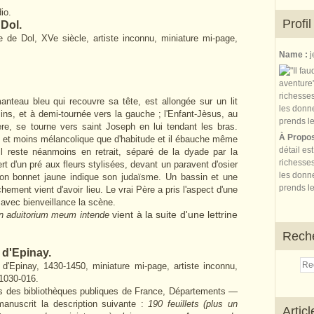
io.
Profil
 Dol.
ge de Dol, XVe siècle, artiste inconnu, miniature mi-page,
Name :
j
eau bleu qui recouvre sa tête, est allongée sur un lit
ns, et à demi-tournée vers la gauche ; l'Enfant-Jèsus, au
re, se tourne vers saint Joseph en lui tendant les bras.
À Propo
llé et moins mélancolique que d'habitude et il ébauche même
détail es
il reste néanmoins en retrait, séparé de la dyade par la
richesses
ert d'un pré aux fleurs stylisées, devant un paravent d'osier
les donne
Son bonnet jaune indique son judaïsme. Un bassin et une
prends le
ement vient d'avoir lieu. Le vrai Père a pris l'aspect d'une
e avec bienveillance la scène.
n aduitorium meum intende
vient à la suite d'une lettrine
Rech
e d'Epinay.
 d'Epinay, 1430-1450, miniature mi-page, artiste inconnu,
1030-016.
 des bibliothèques publiques de France, Départements —
nuscrit la description suivante :
190 feuillets (plus un
Artic