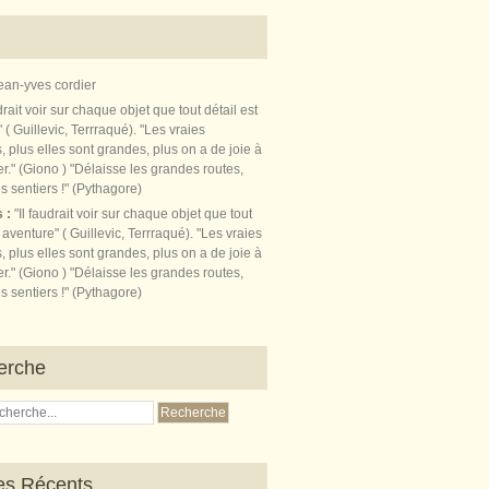
ean-yves cordier
s :
"Il faudrait voir sur chaque objet que tout
t aventure" ( Guillevic, Terrraqué). "Les vraies
, plus elles sont grandes, plus on a de joie à
r." (Giono ) "Délaisse les grandes routes,
s sentiers !" (Pythagore)
erche
les Récents