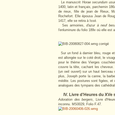
Le manuscrit
Horae secundum usu
1400, latin et français, parchemin 18
de rieux, fille de jean de Rieux, 
Rochefort. Elle épousa Jean de Roug
1417, elle se retira à Issé.
Ses armoiries,
d'azur à neuf besa
l'enluminure du folio 189v où elle est 
Sur un fond à damier bleu, rouge et 
est allongée sur le coté droit, le vis
pour le thème des Vierges couchées
couvre la tête, cachant les cheveux. 
(un oeil ouvert) sur un haut berceau r
plus, Joseph porte la canne, la barbe,
médite. Les postures sont figées, et 
analogues des tympans des cathédral
IV. Livre d'Heures du XVe s
Adoration des bergers
, Livre d'Heu
inconnu. MS0029, Folio F.47.