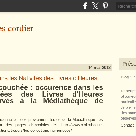
es cordier
Prése
14 mai 2012
ns les Nativités des Livres d'Heures.
Blog
: L
hée : occurence dans les
Descrip
inées des Livres d'Heures
et œuvres
ervés à la Médiathèque de
particuli
Je privil
des noms 
observés
onnelle, elles proviennent toutes de la Médiathèque Les
 des pages disponibles ici :http://www.bibliotheque-
Contact
ections/tresors/les-collections-numerisees/