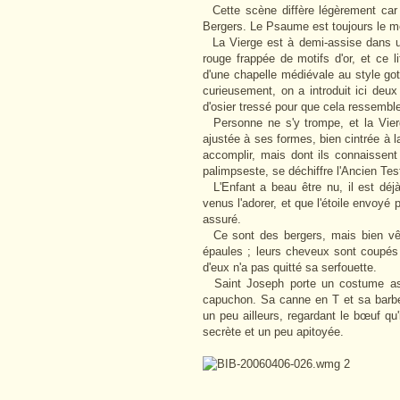
Cette scène diffère légèrement car i
Bergers. Le Psaume est toujours le
La Vierge est à demi-assise dans un
rouge frappée de motifs d'or, et ce 
d'une chapelle médiévale au style goth
curieusement, on a introduit ici deu
d'osier tressé pour que cela ressemb
Personne ne s'y trompe, et la Vierg
ajustée à ses formes, bien cintrée à la t
accomplir, mais dont ils connaissent 
palimpseste, se déchiffre l'Ancien Tes
L'Enfant a beau être nu, il est déjà
venus l'adorer, et que l'étoile envoyé 
assuré.
Ce sont des bergers, mais bien vêtu
épaules ; leurs cheveux sont coupés
d'eux n'a pas quitté sa serfouette.
Saint Joseph porte un costume ass
capuchon. Sa canne en T et sa barbe g
un peu ailleurs, regardant le bœuf qu
secrète et un peu apitoyée.