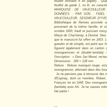
feuillet liminaire A en papier)...
Quat
feuillet de garde 1, on lit, en car
MARQUISE : DE : VAUCOULLEUR :
DONNÉES : PAR SON : FIDEL 
VAUCOULLEUR, SEIGNEUR D'YVE
Bibliothèque de Rennes possède un
provenant de la même famille, et où
octobre 1600, hault et puissant mesy
Marye de Chachanay, à Duretal. Dieu 
que le manuscrit fut offert en 1603. L
gueules et de sinople, est peint aux fo
figurent également dans un canton 
monogrammes et (double lambda). — Le
l'inscription : « Dom Jan Mevel, recteu
Dimensions : 184 × 128 mm
Reliure : Reliure maroquin rouge, esta
monogramme, alternant dans des losan
Je ne parviens pas à retrouver des in
d'Espinay, dont un membre, Robert,
François Ier en 1448. Des monogramme
(lambda) avec AA. Je ne saurais même
fait partie !