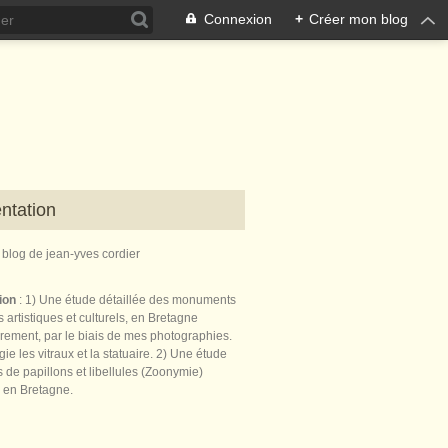
Connexion
+
Créer mon blog
ntation
e blog de jean-yves cordier
tion
: 1) Une étude détaillée des monuments
 artistiques et culturels, en Bretagne
èrement, par le biais de mes photographies.
égie les vitraux et la statuaire. 2) Une étude
de papillons et libellules (Zoonymie)
 en Bretagne.