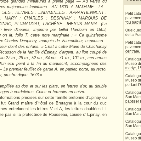
orze grandes miniatures à pleine page — Au verso du
actères majuscules lapidaires : AN 1603. A MADAME : LA :
 SES : HEVIRES : ENLVMINÉES : APPARTIENNENT :
Petit ca
: MARY : CHARLES : DESPINAY : MARQUIS DE
pavement 
"du bapt
GNAC, PLUMAUGAT, LACHÈSE. JHESUS MARIA. (La
 livre d'heures, imprimé par Gillet Hardouin en 1503,
Quelques
de la Po
 on lit, folio 7, cette note marginale : « Ce quinziesme
re Charles Despinay, marquis de Vaucoulleur, espoussa...
Petit ca
leur doint des enfans. » C'est à cette Marie de Chachanay
pavement
centrale.
'écusson de la famille d'Épinay, d'argent, au lion coupé de
lio 27 ro , 28 ro , 52 vo , 64 vo , 71 ro , 101 ro ; ces armes
Catalogu
d'un écu peint à la fin du manuscrit, accompagnées des
Museo di 
martyr, 1
 premier feuillet de garde A, en papier, porte, au recto,
r, prestre digne. 1673 »
Catalogu
Museo di
portant l'
mpillée au dos et sur les plats, en lettres d'or, au double
ges à cordelières. Coins et fermoirs en cuivre.
Catalogu
San Marco
formations précises sur cette famille bretonne d'Epinay ou
baptiser 
 fut Grand maître d'Hôtel de Bretagne à la cour du duc
s entrelacent les lettres V et A, les lettres doublées LL
Catalogu
San Marc
 pas si la protectrice de Rousseau, Louise d' Epinay, en
Catalogu
San Marc
Catalogu
Museo di 