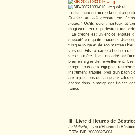
L'enluminure surmonte la citation par
Domine ad adiuvandum me festina
meam,"
Qu’ils soient honteux et co
rougissent, ceux qui désirent ma perte
La crèche est un enclos entouré d'u
supporté par quatre madriers. Joseph, 
tunique rouge et de son manteau bleu q
vers son Fils, placé tête bêche, nu ma
vers sa mère. Il est encadré par l'ân
bras en signe d'émerveillement. Ces 
marge, sous deux cigognes (ou héron
instrument aratoire, près d'un paon : o
aux injonctions de l'ange aux ailes o
encore dans la marge des fraises des
faînes.
III . Livre d'Heures de Béatric
La Nativité,
Livre d'Heures de Béatrice
F.57v. BIB 20080827-004.