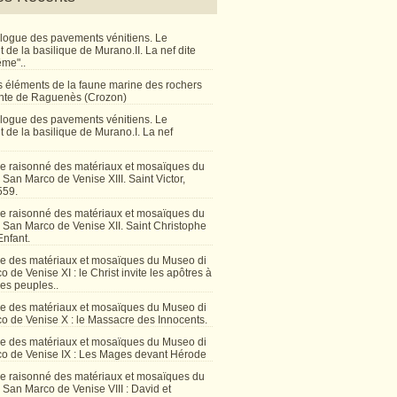
talogue des pavements vénitiens. Le
de la basilique de Murano.II. La nef dite
ême"..
 éléments de la faune marine des rochers
inte de Raguenès (Crozon)
talogue des pavements vénitiens. Le
 de la basilique de Murano.I. La nef
e raisonné des matériaux et mosaïques du
San Marco de Venise XIII. Saint Victor,
559.
e raisonné des matériaux et mosaïques du
 San Marco de Venise XII. Saint Christophe
Enfant.
e des matériaux et mosaïques du Museo di
 de Venise XI : le Christ invite les apôtres à
les peuples..
e des matériaux et mosaïques du Museo di
o de Venise X : le Massacre des Innocents.
e des matériaux et mosaïques du Museo di
o de Venise IX : Les Mages devant Hérode
e raisonné des matériaux et mosaïques du
San Marco de Venise VIII : David et