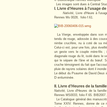
Les images sont dues à Central Stud
I. Livre d'Heures à l'usage de
Nativité
, Livre d'Heure à l'usa
Rennes Ms 0028, folio f.61.
La Vierge, enveloppée dans son mant
tendu de rouge, adossée à des coussi
nimbe crucifère, nu à coté de sa mè
Celui-ci est, pour une fois, plus évei
un geste vers le couple mère-fils ; 
diagonale rouge du lit, isolé dans le v
qui le sépare de l'âne et du bœuf. 
cruche témoignent du fait que l'accouch
pluie de rayons solaires dont il inond
Le début du Psaume de David
Deus i
D enluminée.
II. Livre d'Heures de la famill
Nativité,
Livre d'Heures de la famille
Rennes MS0033, folio F.65. BIB2007.
Le Catalogue général des manuscrits
Tome XXIV. Rennes, donne de ce ma