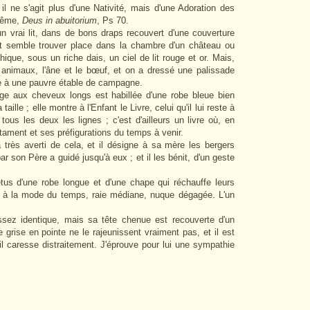
l ne s'agit plus d'une Nativité, mais d'une Adoration des
 même,
Deus in abuitorium
, Ps 70.
 vrai lit, dans de bons draps recouvert d'une couverture
lit semble trouver place dans la chambre d'un château ou
ique, sous un riche dais, un ciel de lit rouge et or. Mais,
x animaux, l'âne et le bœuf, et on a dressé une palissade
le à une pauvre étable de campagne.
e aux cheveux longs est habillée d'une robe bleue bien
aille ; elle montre à l'Enfant le Livre, celui qu'il lui reste à
tous les deux les lignes ; c'est d'ailleurs un livre où, en
tament et ses préfigurations du temps à venir.
 très averti de cela, et il désigne à sa mère les bergers
par son Père a guidé jusqu'à eux ; et il les bénit, d'un geste
s d'une robe longue et d'une chape qui réchauffe leurs
 à la mode du temps, raie médiane, nuque dégagée. L'un
ez identique, mais sa tête chenue est recouverte d'un
rise en pointe ne le rajeunissent vraiment pas, et il est
'il caresse distraitement. J'éprouve pour lui une sympathie