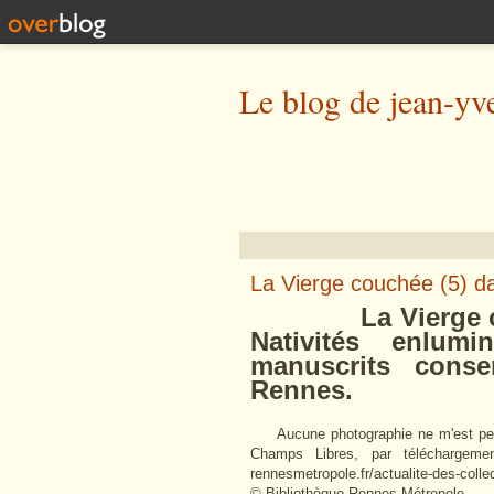
Le blog de jean-yv
La Vierge couchée (5) da
La Vierge couc
Nativités enlum
manuscrits cons
Rennes.
Aucune photographie ne m'est pers
Champs Libres, par téléchargement
rennesmetropole.fr/actualite-des-coll
© Bibliothèque Rennes Métropole