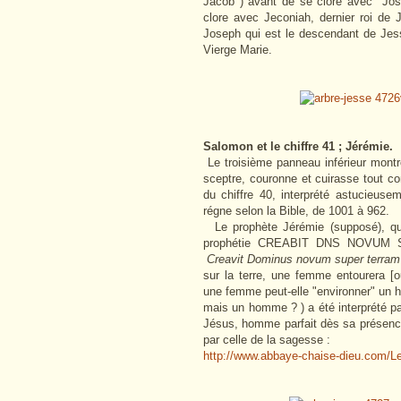
Jacob ) avant de se clore avec Jos
clore avec Jeconiah, dernier roi de J
Joseph qui est le descendant de Jessé
Vierge Marie.
Salomon et le chiffre 41 ; Jérémie.
Le troisième panneau inférieur montr
sceptre, couronne et cuirasse tout 
du chiffre 40, interprété astucieus
régne selon la Bible, de 1001 à 962.
Le prophète Jérémie (supposé), qui f
prophétie CREABIT DNS NOVUM SU
Creavit Dominus novum super terram
sur la terre, une femme entourera [
une femme peut-elle "environner" un h
mais un homme ? ) a été interprété p
Jésus, homme parfait dès sa présence 
par celle de la sagesse :
http://www.abbaye-chaise-dieu.com/L