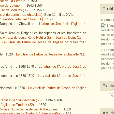
ise de La Ferrière.
: 1551.
lise de Beignon.
: 1540-1550
Profil
lise de Moulins (35).
: c.1560.
seconde partie : les chapelles).
Baie 12 milieu XVIe.
e Saint-Mériadec en Stival (56)
: 1550.
Name :
j
r Jacques Le Chevallier :
L'arbre de Jessé de l'église de
 Saint-Jean-du-Doigt :
Les inscriptions et les bannières de
s vitraux de Louis-René Petit à Saint-Jean-du-Doigt (29).
 :
Le vitrail de l'arbre de Jessé de l'église de Malestroit.
:
À Propo
le : 1528 :
Le vitrail de l'arbre de Jessé de la chapelle N.D.
détail es
richesses
les donne
 de Vitré : c.1868-1870 :
Le vitrail de l'Arbre de Jessé de
prends le
oncontour : c.1530-1540 :
Le vitrail de l'Arbre de Jessé de
Rech
e Ploermel : c.1550.
Le vitrail de l'Arbre de Jessé de l'église
l'église de Saint-Aignan (56).
: XVIe siècle.
l'église de Trédrez (22).
: 1520
 l'église Notre-Dame de Saint-Thégonnec.
: 1610.
Artic
la chapelle de La Trinité à Cléguerec (56).
:1594