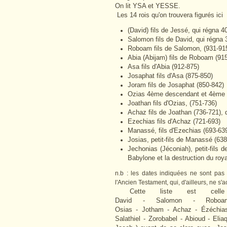
On lit YSA et YESSE.
Les 14 rois qu'on trouvera figurés ici 
(David) fils de Jessé, qui régna 4
Salomon fils de David, qui régna 
Roboam fils de Salomon, (931-91
Abia (Abijam) fils de Roboam (91
Asa fils d'Abia (912-875)
Josaphat fils d'Asa (875-850)
Joram fils de Josaphat (850-842)
Ozias 4ème descendant et 4ème 
Joathan fils d'Ozias, (751-736)
Achaz fils de Joathan (736-721), 
Ezechias fils d'Achaz (721-693)
Manassé, fils d'Ezechias (693-63
Josias, petit-fils de Manassé (63
Jechonias (Jéconiah), petit-fils d
Babylone et la destruction du ro
n.b : les dates indiquées ne sont pas c
l'Ancien Testament, qui, d'ailleurs, ne s'
Cette liste est celle
David - Salomon - Robo
Osias - Jotham - Achaz - Ézéchi
Salathiel - Zorobabel - Abioud - Eli