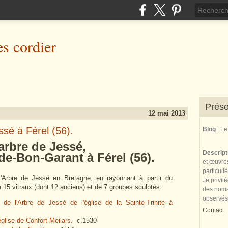
es cordier
Prése
12 mai 2013
essé à Férel (56).
Blog
: L
rbre de Jessé,
Descrip
de-Bon-Garant à Férel (56).
et œuvres
particuli
'Arbre de Jessé en Bretagne, en rayonnant à partir du
Je privil
de 15 vitraux (dont 12 anciens) et de 7 groupes sculptés:
des noms 
observés
il de l'Arbre de Jessé de l'église de la Sainte-Trinité à
Contact
'église de Confort-Meilars.
c.1530