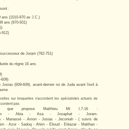
sont :
0 ans (1010-970 av J.C.)
39 ans (970-931)
5)
5-912)
successeur de Joram (782-751)
durée du règne 16 ans.
9)
8-609)
e Josias (609-609), avant-dernier roi de Juda avant l'exil à
yaume.
elles sur lesquelles s'accordent les spécialistes actuels de
accordent pas.
 que propose Matthieu Mt I,7-16 :
am - Abia - Asa - Josaphat - Joram-
as - Manassé -
Amon
- Josias - Jeconiah - ( suivis de
aqim - Azor - Sadoq - Ahim - Elioud - Eléazar - Matthan -