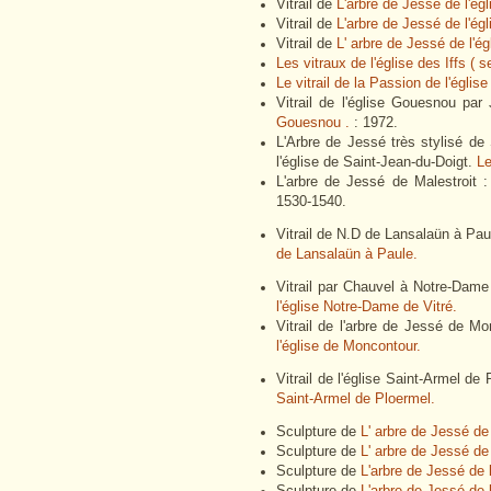
Vitrail de
L'arbre de Jessé de l'égl
Vitrail de
L'arbre de Jessé de l'ég
Vitrail de
L' arbre de Jessé de l'ég
Les vitraux de l'église des Iffs ( 
Le vitrail de la Passion de l'églis
Vitrail de l'église Gouesnou pa
Gouesnou .
: 1972.
L'Arbre de Jessé très stylisé de
l'église de Saint-Jean-du-Doigt.
Le
L'arbre de Jessé de Malestroit
1530-1540.
Vitrail de N.D de Lansalaün à Pau
de Lansalaün à Paule.
Vitrail par Chauvel à Notre-Dame
l'église Notre-Dame de Vitré.
Vitrail de l'arbre de Jessé de M
l'église de Moncontour.
Vitrail de l'église Saint-Armel d
Saint-Armel de Ploermel.
Sculpture de
L' arbre de Jessé de 
Sculpture de
L' arbre de Jessé de 
Sculpture de
L'arbre de Jessé de
Sculpture de
L'arbre de Jessé de 