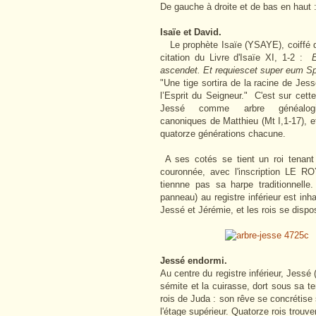
De gauche à droite et de bas en haut 
Isaïe et David.
Le prophète Isaïe (YSAYE), coiffé du 
citation du Livre d'Isaïe XI, 1-2 :
ascendet. Et requiescet super eum Spi
"Une tige sortira de la racine de Jess
l’Esprit du Seigneur." C'est sur cette
Jessé comme arbre généalo
canoniques de Matthieu (Mt I,1-17), et
quatorze générations chacune.
A ses cotés se tient un roi tenant 
couronnée, avec l'inscription LE R
tiennne pas sa harpe traditionnell
panneau) au registre inférieur est inh
Jessé et Jérémie, et les rois se disp
Jessé endormi.
Au centre du registre inférieur, Jess
sémite et la cuirasse, dort sous sa t
rois de Juda : son rêve se concrétise 
l'étage supérieur. Quatorze rois trouve