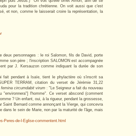
eph puis Jésus.) On voit qu'elle omet Amon, afin de se
uda pour la tradition chrétienne. On voit aussi que c'est
, et non, comme le laisserait croire la représentation, la
e deux personnages : le roi Salomon, fils de David, porte
comme son père ; l'inscription SALOMON est accompagnée
ement par J. Kersauzon comme indiquant la durée de son
ait pendant à Isaïe, tient le phylactère où s'inscrit sa
PER TERRAM, citation du verset de Jérémie 31,22
 femina circumdabit virum
: "Le Seigneur a fait du nouveau
ou "environnera"] l'homme". Ce verset abscond (comment
omme ? Un enfant, oui, à la rigueur, pendant la grossesse,
ar Saint Bernard comme annonçant la Vierge, qui concevra
dans le sein de Marie, non par la maturité de l'âge, mais
es-Peres-de-l-Eglise-commentent.html