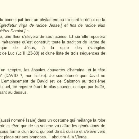
:
bonnet juif tient un phylactère où s'inscrit le début de la
Egredietur virga de radice Jesse,[ et flos de radice eius
ritus Domini.] :
é, une fleur s’élèvera de ses racines. Et sur elle reposera
 métaphore qu'est construit toute la tradition de l'arbre de
gique de Jésus, à la suite des évangiles
 de Luc (Lc III,23-38) et d'une liste de trois séquences de
un sceptre, les épaules couvertes d'hermine, et la tête
OY (DAVID ?, non lisible). Je suis étonné que David ne
e. L'emplacement de David (et de Salomon au troisième
abituel, ce registre étant le plus souvent occupé par Isaïe,
osant au dessus.
é (aussi nommé Isaïe) dans un costume qui mélange la robe
ente et rêve que de sa souche va naître les générations de
sous forme d'un tronc qui part de sa cuisse et s'élève vers
nt place sur ses branches. Il aboutira à la Vierge.