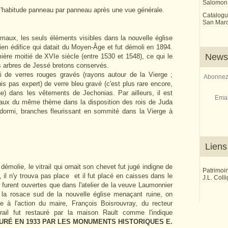
Salomon
ai l'habitude panneau par panneau après une vue générale.
Catalogu
San Marco
maux, les seuls éléments visibles dans la nouvelle église
cien édifice qui datait du Moyen-Âge et fut démoli en 1894.
Newsl
mière moitié de XVIe siècle (entre 1530 et 1548), ce qui le
es arbres de Jessé bretons conservés.
i de verres rouges gravés (rayons autour de la Vierge ;
Abonnez-
uis pas expert) de verre bleu gravé (c'est plus rare encore,
e) dans les vêtements de Jechonias. Par ailleurs, il est
Emai
raux du même thème dans la disposition des rois de Juda
ormi, branches fleurissant en sommité dans la Vierge à
Liens
émolie, le vitrail qui ornait son chevet fut jugé indigne de
Patrimoi
 il n'y trouva pas place et il fut placé en caisses dans le
J.L. Coll
 furent ouvertes que dans l'atelier de la veuve Laumonnier
la rosace sud de la nouvelle église menaçant ruine, on
e à l'action du maire, François Boisrouvray, du recteur
rail fut restauré par la maison Rault comme l'indique
URÉ EN 1933 PAR LES MONUMENTS HISTORIQUES E.