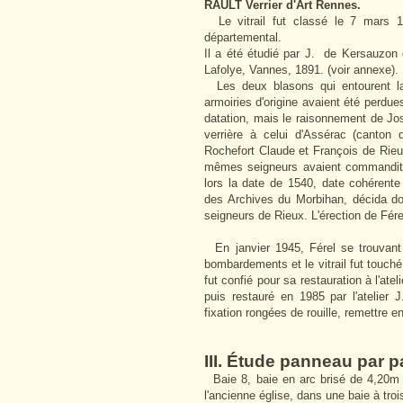
RAULT Verrier d'Art Rennes.
Le vitrail fut classé le 7 mars 19
départemental.
Il a été étudié par J. de Kersauzo
Lafolye, Vannes, 1891. (voir annexe).
Les deux blasons qui entourent la 
armoiries d'origine avaient été perdue
datation, mais le raisonnement de Jo
verrière à celui d'Assérac (canton
Rochefort Claude
et François
de Rieu
mêmes seigneurs avaient commandité 
lors la date de 1540, date cohérente 
des Archives du Morbihan, décida do
seigneurs de Rieux. L'érection de Fére
En janvier 1945, Férel se trouvant 
bombardements et le vitrail fut touché 
fut confié pour sa restauration à l'atel
puis restauré en 1985 par l'atelier
fixation rongées de rouille, remettre e
III. Étude panneau par 
Baie 8, baie en arc brisé de 4,20m d
l'ancienne église, dans une baie à troi