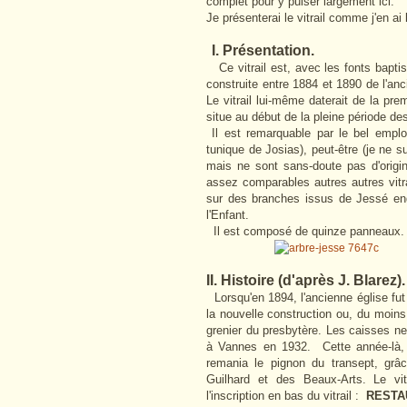
complet pour y puiser largement ici.
Je présenterai le vitrail comme j'en 
I. Présentation.
Ce vitrail est, avec les fonts baptis
construite entre 1884 et 1890 de l'an
Le vitrail lui-même daterait de la pre
situe au début de la pleine période d
Il est remarquable par le bel emplo
tunique de Josias), peut-être (je ne s
mais ne sont sans-doute pas d'origin
assez comparables autres autres vit
sur des branches issus de Jessé end
l'Enfant.
Il est composé de quinze panneaux.
II. Histoire (d'après J. Blarez).
Lorsqu'en 1894, l'ancienne église fut d
la nouvelle construction ou, du moins,
grenier du presbytère. Les caisses ne
à Vannes en 1932. Cette année-là, 
remania le pignon du transept, grâc
Guilhard et des Beaux-Arts. Le vit
l'inscription en bas du vitrail :
RESTA