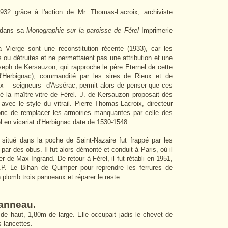
32 grâce à l'action de Mr. Thomas-Lacroix, archiviste
n dans sa
Monographie sur la paroisse de Férel
Imprimerie
Vierge sont une reconstitution récente (1933), car les
s ou détruites et ne permettaient pas une attribution et une
seph de Kersauzon, qui rapproche le père Eternel de cette
 d'Herbignac), commandité par les sires de Rieux et de
x seigneurs d'Assérac, permit alors de penser que ces
la maître-vitre de Férel. J. de Kersauzon proposait dés
avec le style du vitrail. Pierre Thomas-Lacroix, directeur
nc de remplacer les armoiries manquantes par celle des
l en vicariat d'Herbignac date de 1530-1548.
situé dans la poche de Saint-Nazaire fut frappé par les
par des obus. Il fut alors démonté et conduit à Paris, où il
ier de Max Ingrand. De retour à Férel, il fut rétabli en 1951,
 J.P. Le Bihan de Quimper pour reprendre les ferrures de
n plomb trois panneaux et réparer le reste.
panneau.
e haut, 1,80m de large. Elle occupait jadis le chevet de
s lancettes.