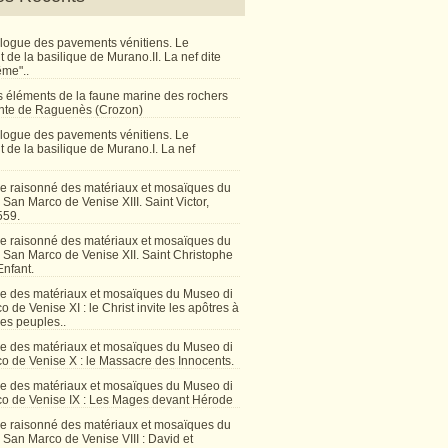
talogue des pavements vénitiens. Le
de la basilique de Murano.II. La nef dite
ême"..
 éléments de la faune marine des rochers
inte de Raguenès (Crozon)
talogue des pavements vénitiens. Le
 de la basilique de Murano.I. La nef
e raisonné des matériaux et mosaïques du
San Marco de Venise XIII. Saint Victor,
559.
e raisonné des matériaux et mosaïques du
 San Marco de Venise XII. Saint Christophe
Enfant.
e des matériaux et mosaïques du Museo di
 de Venise XI : le Christ invite les apôtres à
les peuples..
e des matériaux et mosaïques du Museo di
o de Venise X : le Massacre des Innocents.
e des matériaux et mosaïques du Museo di
o de Venise IX : Les Mages devant Hérode
e raisonné des matériaux et mosaïques du
San Marco de Venise VIII : David et