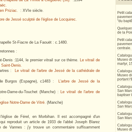
maëc.
en Priziac.
: XVIe siècle.
Petit ca
pavement 
bre de Jessé sculpté de l'église de Locquirec.
"du bapt
Quelques
de la Po
Petit ca
Chapelle St-Fiacre de La Faouët : c.1480.
pavement
centrale.
retonnes :
Catalogu
Museo di 
nt-Denis :1144, le premier vitrail sur ce thème.
Le vitrail de
martyr, 1
e Saint-Denis.
hartres :
Le vitrail de l'arbre de Jessé de la cathédrale de
Catalogu
Museo di
portant l'
é de Burgos (Espagne), c1483 :
L'arbre de Jessé de la
Catalogu
San Marco
 Notre-Dame-du-Touchet (Manche) :
Le vitrail de l'arbre de
baptiser 
.
'église Notre-Dame de Vitré.
(Manche)
Catalogu
San Marc
Catalogu
'église de Férel, en Morbihan. Il est accompagné d'un
San Marc
 qui reproduit un article de 1933 de l'abbé Joseph Blarez
Catalogu
ale de Vannes : j'y trouve un commentaire suffisamment
Museo di 