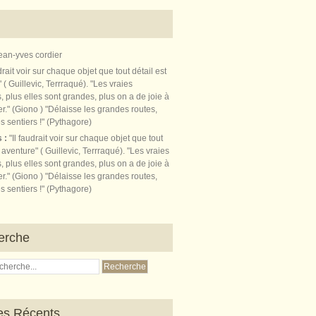
ean-yves cordier
s :
"Il faudrait voir sur chaque objet que tout
t aventure" ( Guillevic, Terrraqué). "Les vraies
, plus elles sont grandes, plus on a de joie à
r." (Giono ) "Délaisse les grandes routes,
s sentiers !" (Pythagore)
erche
les Récents