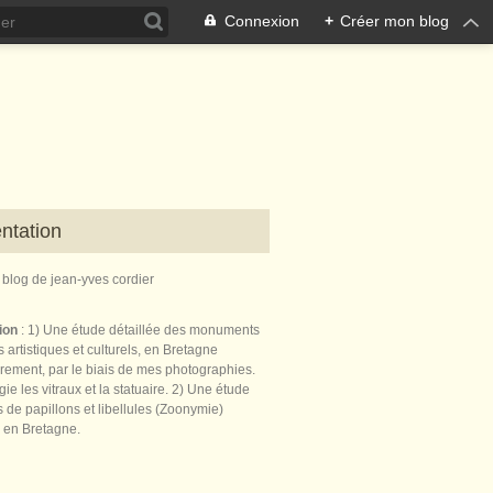
Connexion
+
Créer mon blog
ntation
e blog de jean-yves cordier
tion
: 1) Une étude détaillée des monuments
 artistiques et culturels, en Bretagne
èrement, par le biais de mes photographies.
égie les vitraux et la statuaire. 2) Une étude
de papillons et libellules (Zoonymie)
 en Bretagne.