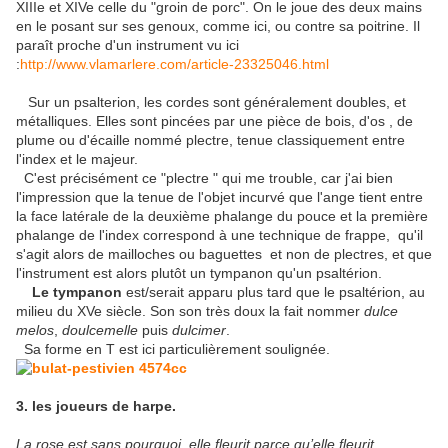
XIIIe et XIVe celle du "groin de porc". On le joue des deux mains
en le posant sur ses genoux, comme ici, ou contre sa poitrine. Il
paraît proche d'un instrument vu ici
:
http://www.vlamarlere.com/article-23325046.html
Sur un psalterion, les cordes sont généralement doubles, et
métalliques. Elles sont pincées par une pièce de bois, d'os , de
plume ou d'écaille nommé plectre, tenue classiquement entre
l'index et le majeur.
C'est précisément ce "plectre " qui me trouble, car j'ai bien
l'impression que la tenue de l'objet incurvé que l'ange tient entre
la face latérale de la deuxième phalange du pouce et la première
phalange de l'index correspond à une technique de frappe, qu'il
s'agit alors de mailloches ou baguettes et non de plectres, et que
l'instrument est alors plutôt un tympanon qu'un psaltérion.
Le tympanon
est/serait apparu plus tard que le psaltérion, au
milieu du XVe siècle. Son son très doux la fait nommer
dulce
melos
,
doulcemelle
puis
dulcimer
.
Sa forme en T est ici particulièrement soulignée.
3. les joueurs de harpe.
La rose est sans pourquoi, elle fleurit parce qu’elle fleurit,