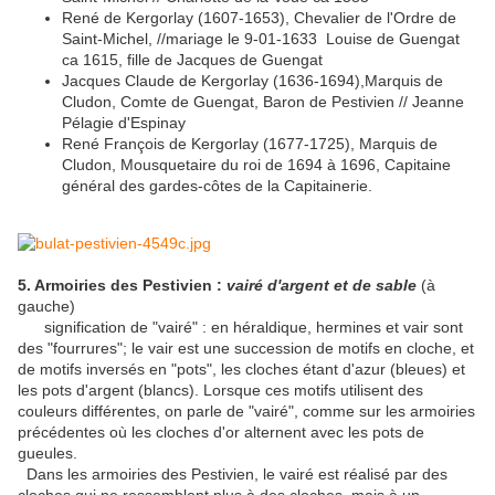
René de Kergorlay (1607-1653), Chevalier de l'Ordre de
Saint-Michel, //mariage le 9-01-1633 Louise de Guengat
ca 1615, fille de Jacques de Guengat
Jacques Claude de Kergorlay (1636-1694),Marquis de
Cludon, Comte de Guengat, Baron de Pestivien // Jeanne
Pélagie d'Espinay
René François de Kergorlay (1677-1725), Marquis de
Cludon, Mousquetaire du roi de 1694 à 1696, Capitaine
général des gardes-côtes de la Capitainerie.
5. Armoiries des Pestivien :
vairé d'argent et de sable
(à
gauche)
signification de "vairé" : en héraldique, hermines et vair sont
des "fourrures"; le vair est une succession de motifs en cloche, et
de motifs inversés en "pots", les cloches étant d'azur (bleues) et
les pots d'argent (blancs). Lorsque ces motifs utilisent des
couleurs différentes, on parle de "vairé", comme sur les armoiries
précédentes où les cloches d'or alternent avec les pots de
gueules.
Dans les armoiries des Pestivien, le vairé est réalisé par des