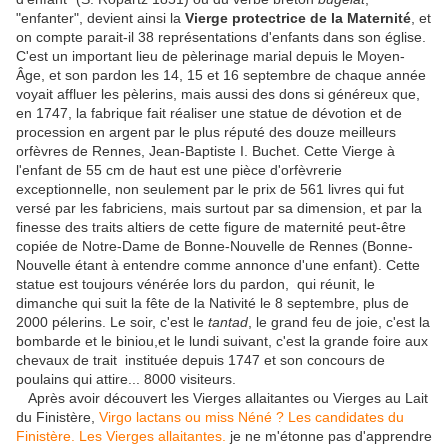
"enfanter", devient ainsi la
Vierge protectrice de la Maternité
, et
on compte parait-il 38 représentations d'enfants dans son église.
C'est un important lieu de pèlerinage marial depuis le Moyen-
Âge, et son pardon les 14, 15 et 16 septembre de chaque année
voyait affluer les pèlerins, mais aussi des dons si généreux que,
en 1747, la fabrique fait réaliser une statue de dévotion et de
procession en argent par le plus réputé des douze meilleurs
orfèvres de Rennes, Jean-Baptiste I. Buchet. Cette Vierge à
l'enfant de 55 cm de haut est une pièce d'orfèvrerie
exceptionnelle, non seulement par le prix de 561 livres qui fut
versé par les fabriciens, mais surtout par sa dimension, et par la
finesse des traits altiers de cette figure de maternité peut-être
copiée de Notre-Dame de Bonne-Nouvelle de Rennes (Bonne-
Nouvelle étant à entendre comme annonce d'une enfant). Cette
statue est toujours vénérée lors du pardon, qui réunit, le
dimanche qui suit la fête de la Nativité le 8 septembre, plus de
2000 pélerins. Le soir, c'est le
tantad
, le grand feu de joie, c'est la
bombarde et le biniou,et le lundi suivant, c'est la grande foire aux
chevaux de trait instituée depuis 1747 et son concours de
poulains qui attire... 8000 visiteurs.
Après avoir découvert les Vierges allaitantes ou Vierges au Lait
du Finistère,
Virgo lactans ou miss Néné ? Les candidates du
Finistère. Les Vierges allaitantes.
je ne m'étonne pas d'apprendre