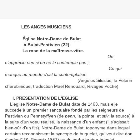
LES ANGES MUSICIENS
Église Notre-Dame de Bulat
à Bulat-Pestivien (22):
La rose de la maîtresse-vitre.
On
n'apprécie rien si on ne le contemple pas ;
Ce qui
manque au monde c'est la contemplation
(Angelus Silesius, le Pélerin
chérubinique, traduction Maël Renouard, Rivages Poche)
I. PRESENTATION DE L'EGLISE
L'église
Notre-Dame de Bulat
date de 1463, mais elle
succède à un premier sanctuaire fondé par les seigneurs de
Pestivien ou Pennstyffyen (de
penn
, la pointe, et
stiv
, la source) à
la suite d'un voeu réalisé, la naissance d'un enfant (il s'agissait
bien-sûr d'un fils). Notre-Dame de Bulat, toponyme dans lequel
certains reconnaissent la syncope de buguelat, qui veut dire don
d'enfant" (S. Ropartz 1851) ou du verbe breton
bugelat
,