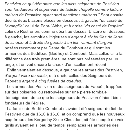
Pestivien ce qui démontre que les dicts seigneurs de Pestivien
sont fondateurs et supérieurs de ladicte chapelle comme ladicte
maison de Pestivien ayant sorti desdictes maisons."
Sont ensuite
décrits deux blasons placés en dessous : à gauche "
du costé de
l'évangille
" celui de Pont-l'Abbé, et à droite "
du costé de l'espitre
"
celui de Rostrenen, comme décrit au dessus. Encore en dessous,
à gauche, les armoiries litigieuses
d'argent à six feuilles de lierre
de sinople
et à droite
de gueule à un lion rampant d'argent
posées récemment par Dame du Combout et qui sont les
armoiries des Bodilleau (Bodilio) et Combout. Mais celles-ci, à la
différence des trois premières, ne sont pas présentées par un
ange, et on voit encore la chaux d'un scellement récent !
Enfin vennaient en dessous, à gauche les armes des Pestivien,
d'argent vairé de sable
, et à droite celles des Seigneurs du
Faouët
d'argent à cinq fusées de gueules.
Les armes des Pestivien et des seigneurs du Faouët, frappées
sur des boiseries ou retrouvées sur une pierre tombale
témoignaient de ce que les seigneurs de Pestivien étaient bien
fondateurs de l'église.
La famille de Bodilio-Combout n'avaient été seigneur du fief de
Pestivien que de 1610 à 1616, et on comprend que les nouveaux
acquéreurs, les Kergorlay Sr de Cleuzdon, ait été choqué de voir
qu'ils avaient en si peu de temps remplacés les armoiries des