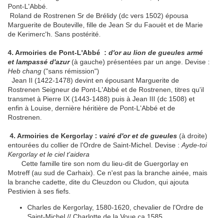
Pont-L'Abbé.
Roland de Rostrenen Sr de Brélidy (dc vers 1502) épousa
Marguerite de Bouteville, fille de Jean Sr du Faouët et de Marie
de Kerimerc'h. Sans postérité.
4. Armoiries de Pont-L'Abbé :
d'or au lion de gueule
s armé
et lampassé d'azur
(à gauche) présentées par un ange. Devise :
Heb chang
("sans rémission")
Jean II (1422-1478) devint en épousant Marguerite de
Rostrenen Seigneur de Pont-L'Abbé et de Rostrenen, titres qu'il
transmet à Pierre IX (1443-1488) puis à Jean III (dc 1508) et
enfin à Louise, dernière héritière de Pont-L'Abbé et de
Rostrenen.
4. Armoiries de Kergorlay :
vairé d'or et de gueules
(à droite)
entourées du collier de l'Ordre de Saint-Michel. Devise :
Ayde-toi
Kergorlay et le ciel t'aidera
Cette famille tire son nom du lieu-dit de Guergorlay en
Motreff (au sud de Carhaix). Ce n'est pas la branche ainée, mais
la branche cadette, dite du Cleuzdon ou Cludon, qui ajouta
Pestivien à ses fiefs.
Charles de Kergorlay, 1580-1620, chevalier de l'Ordre de
Saint-Michel // Charlotte de la Voue ca 1585