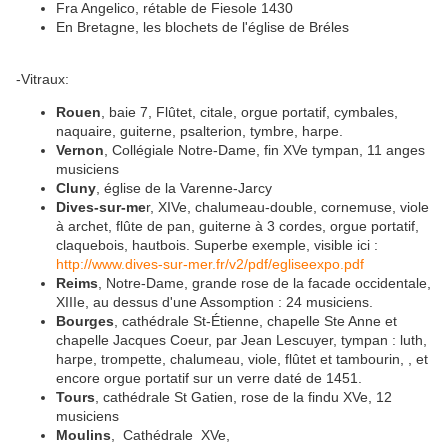
Fra Angelico, rétable de Fiesole 1430
En Bretagne, les blochets de l'église de Bréles
-Vitraux:
Rouen
, baie 7, Flûtet, citale, orgue portatif, cymbales,
naquaire, guiterne, psalterion, tymbre, harpe.
Vernon
, Collégiale Notre-Dame, fin XVe tympan, 11 anges
musiciens
Cluny
, église de la Varenne-Jarcy
Dives-sur-me
r, XIVe, chalumeau-double, cornemuse, viole
à archet, flûte de pan, guiterne à 3 cordes, orgue portatif,
claquebois, hautbois. Superbe exemple, visible ici :
http://www.dives-sur-mer.fr/v2/pdf/egliseexpo.pdf
Reims
, Notre-Dame, grande rose de la facade occidentale,
XIIIe, au dessus d'une Assomption : 24 musiciens.
Bourges
, cathédrale St-Étienne, chapelle Ste Anne et
chapelle Jacques Coeur, par Jean Lescuyer, tympan : luth,
harpe, trompette, chalumeau, viole, flûtet et tambourin, , et
encore orgue portatif sur un verre daté de 1451.
Tours
, cathédrale St Gatien, rose de la findu XVe, 12
musiciens
Moulins
, Cathédrale XVe,