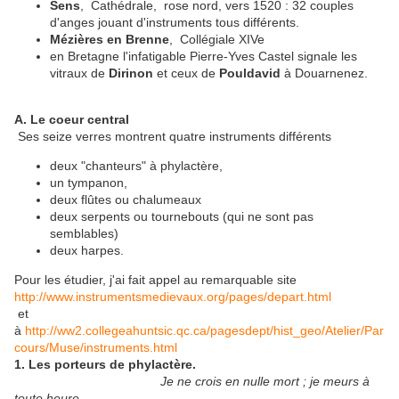
Sens
, Cathédrale, rose nord, vers 1520 : 32 couples
d'anges jouant d'instruments tous différents.
Mézières en Brenne
, Collégiale XIVe
en Bretagne l'infatigable Pierre-Yves Castel signale les
vitraux de
Dirinon
et ceux de
Pouldavid
à Douarnenez.
A. Le coeur central
Ses seize verres montrent quatre instruments différents
deux "chanteurs" à phylactère,
un tympanon,
deux flûtes ou chalumeaux
deux serpents ou tournebouts (qui ne sont pas
semblables)
deux harpes.
Pour les étudier, j'ai fait appel au remarquable site
http://www.instrumentsmedievaux.org/pages/depart.html
et
à
http://ww2.collegeahuntsic.qc.ca/pagesdept/hist_geo/Atelier/Par
cours/Muse/instruments.html
1. Les porteurs de phylactère.
Je ne crois en nulle mort ; je meurs à
toute heure