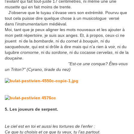
l
'exilant
qui fait tout-juste 17 centimètres, ni même une une
musette
qui en fait moins de trente.
J'observe que le tuyau s'évase vers son extrémité. Pourvu que
tout cela puisse dire quelque chose à un musicologue versé
dans l'
instrumentarium
médièval.
Moi, tant que je peux aligner les mots nouveaux et les ajouter à
mon petit répertoire, je suis aux anges. Et, à propos, ceux-ci ne
jouent ni de la
bombarde
, ni du
cornet à bouquin
, ni du
sacqueboute
, qui est si drôle à dire mais qui n'a rien à voir, ni du
lugubre
cromorne
, ni du
sordone
, ni du cocasse
cervelas
, ni de la
douçaine
.
"Est-ce une conque? Êtes-vous
un Triton?" (Cyrano, tirade du nez)
5. Les joueurs de serpent.
Le ciel est en toi et aussi les tortures de l’enfer :
Ce que tu choisis et ce que tu veux, tu l’as partout.