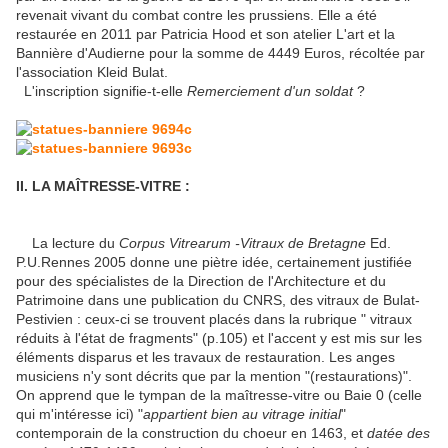
revenait vivant du combat contre les prussiens. Elle a été
restaurée en 2011 par Patricia Hood et son atelier L'art et la
Bannière d'Audierne pour la somme de 4449 Euros, récoltée par
l'association Kleid Bulat.
L'inscription signifie-t-elle
Remerciement d'un soldat
?
II. LA MAÎTRESSE-VITRE :
La lecture du
Corpus Vitrearum -Vitraux de Bretagne
Ed.
P.U.Rennes 2005 donne une piètre idée, certainement justifiée
pour des spécialistes de la Direction de l'Architecture et du
Patrimoine dans une publication du CNRS, des vitraux de Bulat-
Pestivien : ceux-ci se trouvent placés dans la rubrique " vitraux
réduits à l'état de fragments" (p.105) et l'accent y est mis sur les
éléments disparus et les travaux de restauration. Les anges
musiciens n'y sont décrits que par la mention "(restaurations)".
On apprend que le tympan de la maîtresse-vitre ou Baie 0 (celle
qui m'intéresse ici) "
appartient bien au vitrage initial
"
contemporain de la construction du choeur en 1463, et
datée des