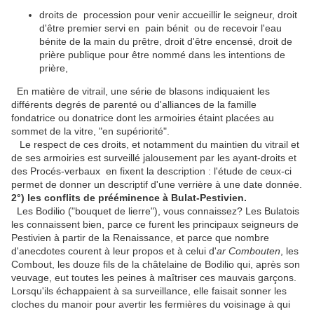
droits de procession pour venir accueillir le seigneur, droit
d'être premier servi en pain bénit ou de recevoir l'eau
bénite de la main du prêtre, droit d'être encensé, droit de
prière publique pour être nommé dans les intentions de
prière,
En matière de vitrail, une série de blasons indiquaient les
différents degrés de parenté ou d'alliances de la famille
fondatrice ou donatrice dont les armoiries étaint placées au
sommet de la vitre, "en supériorité".
Le respect de ces droits, et notamment du maintien du vitrail et
de ses armoiries est surveillé jalousement par les ayant-droits et
des Procés-verbaux en fixent la description : l'étude de ceux-ci
permet de donner un descriptif d'une verrière à une date donnée.
2°) les conflits de prééminence à Bulat-Pestivien.
Les Bodilio ("bouquet de lierre"), vous connaissez? Les Bulatois
les connaissent bien, parce ce furent les principaux seigneurs de
Pestivien à partir de la Renaissance, et parce que nombre
d'anecdotes courent à leur propos et à celui d'
ar Combouten
, les
Combout, les douze fils de la châtelaine de Bodilio qui, après son
veuvage, eut toutes les peines à maîtriser ces mauvais garçons.
Lorsqu'ils échappaient à sa surveillance, elle faisait sonner les
cloches du manoir pour avertir les fermières du voisinage à qui