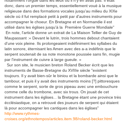
notamment l'orgue dans les lieux où il n'y en avait pas. Il était
donc, dans un premier temps, essentiellement vouè à la musique
religieuse dans des formations vocales jusqu'au milieu du XIXe
siècle où il fut remplacé petit à petit par d'autres instruments pour
accompagner le choeur. En Bretagne et en Normandie il est
utilisé dans les églises jusqu'à la Première Guerre Mondiale"
En note, l'article donne un extrait de La Maison Tellier de Guy de
Maupassant :« Devant le lutrin, trois hommes debout chantaient
d'une voix pleine. Ils prolongeaient indéfiniment les syllabes du
latin sonore, éternisant les Amen avec des a-a indéfinis que le
serpent soutenait de sa note monotone poussée sans fin, mugie
par l'instrument de cuivre à large gueule. »
Sur son site, le musicien breton Roland Becker écrit que les
instruments de Basse-Bretagne du XVIIIe siècle "existent
toujours. Il y avait bien-sûr le biniou et la bombarde ainsi que le
tambour, et puis il y avait des instruments moins [?] pittoresques
comme le serpent, sorte de gros pipeau avec une embouchure
comme celle du trombone, avec six trous. On jouait de cet
instrument dans les églises... la Bretagne étant une province très
écclésiastique, on a retrouvé des joueurs de serpent qui étaient
là pour accompagner les cantiques dans les églises"
http://www.rythmes-
croises.org/ethnotempos/articles.item.98/roland-becker.html