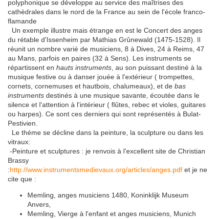
polyphonique se développe au service des maîtrises des
cathèdrales dans le nord de la France au sein de l'école franco-
flamande
Un exemple illustre mais étrange en est le Concert des anges
du rétable d'Issenheim par Mathias Grûnewald (1475-1528). Il
réunit un nombre varié de musiciens, 8 à Dives, 24 à Reims, 47
au Mans, parfois en paires (32 à Sens). Les instruments se
répartissent en
hauts instruments
, au son puissant destiné à la
musique festive ou à danser jouée à l'extérieur ( trompettes,
cornets, cornemuses et hautbois, chalumeaux), et de
bas
instruments
destinés à une musique savante, écoutée dans le
silence et l'attention à l'intérieur ( flûtes, rebec et violes, guitares
ou harpes). Ce sont ces derniers qui sont représentés à Bulat-
Pestivien.
Le théme se décline dans la peinture, la sculpture ou dans les
vitraux:
-Peinture et sculptures : je renvois à l'excellent site de Christian
Brassy
:
http://www.instrumentsmedievaux.org/articles/anges.pdf
et je ne
cite que :
Memling, anges musiciens 1480, Koninklijk Museum
Anvers,
Memling, Vierge à l'enfant et anges musiciens, Munich