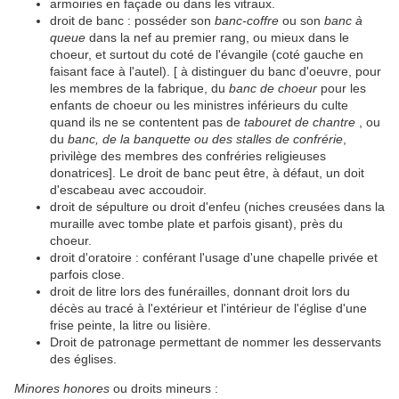
armoiries en façade ou dans les vitraux.
droit de banc : posséder son
banc-coffre
ou son
banc à
queue
dans la nef au premier rang, ou mieux dans le
choeur, et surtout du coté de l'évangile (coté gauche en
faisant face à l'autel). [ à distinguer du banc d'oeuvre, pour
les membres de la fabrique, du
banc de choeur
pour les
enfants de choeur ou les ministres inférieurs du culte
quand ils ne se contentent pas de
tabouret de chantre
, ou
du
banc, de la banquette ou des stalles de confrérie
,
privilège des membres des confréries religieuses
donatrices]. Le droit de banc peut être, à défaut, un doit
d'escabeau avec accoudoir.
droit de sépulture ou droit d'enfeu (niches creusées dans la
muraille avec tombe plate et parfois gisant), près du
choeur.
droit d'oratoire : conférant l'usage d'une chapelle privée et
parfois close.
droit de litre lors des funérailles, donnant droit lors du
décès au tracé à l'extérieur et l'intérieur de l'église d'une
frise peinte, la litre ou lisière.
Droit de patronage permettant de nommer les desservants
des églises.
Minores honores
ou droits mineurs :