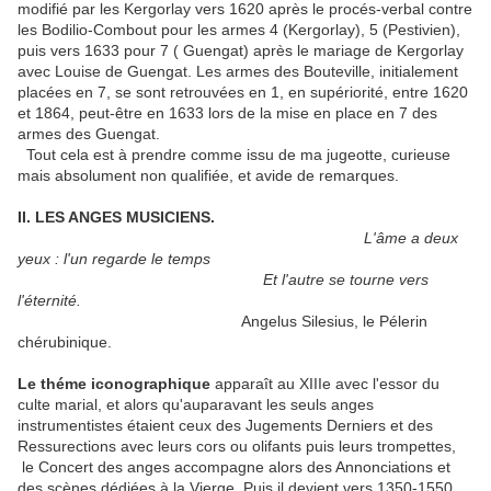
modifié par les Kergorlay vers 1620 après le procés-verbal contre
les Bodilio-Combout pour les armes 4 (Kergorlay), 5 (Pestivien),
puis vers 1633 pour 7 ( Guengat) après le mariage de Kergorlay
avec Louise de Guengat. Les armes des Bouteville, initialement
placées en 7, se sont retrouvées en 1, en supériorité, entre 1620
et 1864, peut-être en 1633 lors de la mise en place en 7 des
armes des Guengat.
Tout cela est à prendre comme issu de ma jugeotte, curieuse
mais absolument non qualifiée, et avide de remarques.
II. LES ANGES MUSICIENS.
L'âme a deux
yeux : l'un regarde le temps
Et l'autre se tourne vers
l'éternité.
Angelus Silesius, le Pélerin
chérubinique.
Le théme iconographique
apparaît au XIIIe avec l'essor du
culte marial, et alors qu'auparavant les seuls anges
instrumentistes étaient ceux des Jugements Derniers et des
Ressurections avec leurs cors ou olifants puis leurs trompettes,
le Concert des anges accompagne alors des Annonciations et
des scènes dédiées à la Vierge. Puis il devient vers 1350-1550