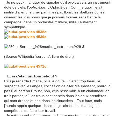
Je ne peux manquer de signaler qu'il évolua vers un instrument
doté de clefs, l
'ophicléide
. L'Ophicléide ! Comme quoi il était
inutile d'aller chercher parmi les papillons, les libellules ou les
oiseaux les jolis noms que je pouvais trouver sans battre la
campagne, dans un orchestre militaire, milieu autrement
sympathique.
(Source Wikipédia "serpent", libre de droit)
Et si c'était un Tournebout ?
Plus je regarde l'image, plus je doute... c'était trop beau, le
serpent avec les anges, l'occasion de citer Maupassant, pourquoi
pas Flaubert ou Proust, non, cela ressemble à un chalumeau en
trois parties, où les trous sont percés dans les deux premières
qui sont droites et non dans les sinuosités... Tout faux, mais
j'aurais appris quelque-chose, et je laisse le soin aux gens
compétents de faire leur travail.
Je vais quand-même regarder l'autre musicien, celui de droite :