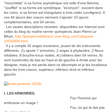
"mouchette" si sa forme asymétrique est celle d'une flamme,
"soufflet" si sa forme est symétrique, "écoinçon", souvent dans
les coins, si sa forme est triangulaire à trois cotés curvilignes). A
ces 44 ajours des coeurs viennent s'ajouter 10 ajours
complémentaires, soit 54 verres.
Les seules descriptions récentes disponibles sur Internet sont
celles du blog du maître-verrier quimpérois Jean-Pierre Le
Bihan,
http://jeanpierrelebihan2.over-blog.com/categorie-
10530858.html
.
Il y a compté 35 anges musiciens, jouant de dix instruments
différents. J'y ajoute 7 armoiries, 2 anges à phylactère, 2 fleurs
trilobées, 8 bouche-trous violets, et j'obtiens bien 54 verres. Ils
sont numérotés de bas en haut et de gauche à droite pour les
désigner, mais je me perds dans ce décompte et je les localiserai
dans les trois coeurs, supérieur, inférieur droit et inférieur
gauche.
I. LES ARMOIRIES.
Fou l'homme qui
embrasse un nuage !
Fou, toi qui te fais joie