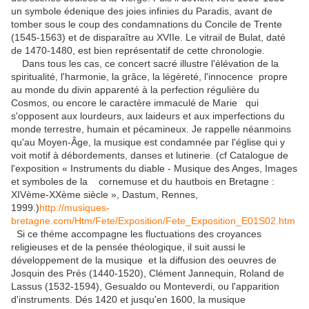
un symbole édenique des joies infinies du Paradis, avant de
tomber sous le coup des condamnations du Concile de Trente
(1545-1563) et de disparaître au XVIIe. Le vitrail de Bulat, daté
de 1470-1480, est bien représentatif de cette chronologie.
Dans tous les cas, ce concert sacré illustre l'élévation de la
spiritualité, l'harmonie, la grâce, la légèreté, l'innocence propre
au monde du divin apparenté à la perfection régulière du
Cosmos, ou encore le caractère immaculé de Marie qui
s'opposent aux lourdeurs, aux laideurs et aux imperfections du
monde terrestre, humain et pécamineux. Je rappelle néanmoins
qu'au Moyen-Âge, la musique est condamnée par l'église qui y
voit motif à débordements, danses et lutinerie. (cf Catalogue de
l'exposition « Instruments du diable - Musique des Anges, Images
et symboles de la cornemuse et du hautbois en Bretagne :
XIVème-XXème siècle », Dastum, Rennes,
1999.)
http://musiques-
bretagne.com/Htm/Fete/Exposition/Fete_Exposition_E01S02.htm
Si ce théme accompagne les fluctuations des croyances
religieuses et de la pensée théologique, il suit aussi le
développement de la musique et la diffusion des oeuvres de
Josquin des Prés (1440-1520), Clément Jannequin, Roland de
Lassus (1532-1594), Gesualdo ou Monteverdi, ou l'apparition
d'instruments. Dés 1420 et jusqu'en 1600, la musique