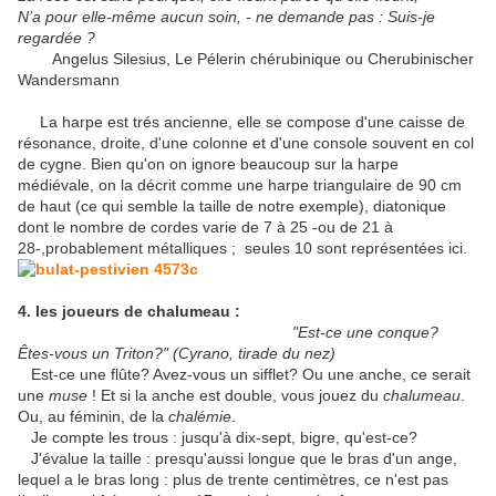
N’a pour elle-même aucun soin, - ne demande pas : Suis-je
regardée ?
Angelus Silesius, Le Pélerin chérubinique ou Cherubinischer
Wandersmann
La harpe est trés ancienne, elle se compose d'une caisse de
résonance, droite, d'une colonne et d'une console souvent en col
de cygne. Bien qu'on on ignore beaucoup sur la harpe
médiévale, on la décrit comme une harpe triangulaire de 90 cm
de haut (ce qui semble la taille de notre exemple), diatonique
dont le nombre de cordes varie de 7 à 25 -ou de 21 à
28-,probablement métalliques ; seules 10 sont représentées ici.
4. les joueurs de chalumeau :
"Est-ce une conque?
Êtes-vous un Triton?" (Cyrano, tirade du nez)
Est-ce une flûte? Avez-vous un sifflet? Ou une anche, ce serait
une
muse
! Et si la anche est double, vous jouez du
chalumeau
.
Ou, au féminin, de la
chalémie
.
Je compte les trous : jusqu'à dix-sept, bigre, qu'est-ce?
J'évalue la taille : presqu'aussi longue que le bras d'un ange,
lequel a le bras long : plus de trente centimètres, ce n'est pas