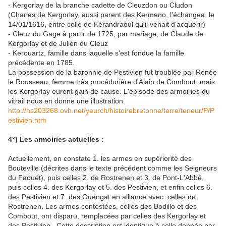
- Kergorlay de la branche cadette de Cleuzdon ou Cludon
(Charles de Kergorlay, aussi parent des Kermeno, l'échangea, le
14/01/1616, entre celle de Kerandraoul qu'il venait d'acquérir)
- Cleuz du Gage à partir de 1725, par mariage, de Claude de
Kergorlay et de Julien du Cleuz
- Kerouartz, famille dans laquelle s'est fondue la famille
précédente en 1785.
La possession de la baronnie de Pestivien fut troublée par Renée
le Rousseau, femme très procédurière d'Alain de Combout, mais
les Kergorlay eurent gain de cause. L'épisode des armoiries du
vitrail nous en donne une illustration.
http://ns203268.ovh.net/yeurch/histoirebretonne/terre/teneur/P/P
estivien.htm
4°) Les armoiries actuelles :
Actuellement, on constate 1. les armes en supériorité des
Bouteville (décrites dans le texte précédent comme les Seigneurs
du Faouët), puis celles 2. de Rostrenen et 3. de Pont-L'Abbé,
puis celles 4. des Kergorlay et 5. des Pestivien, et enfin celles 6.
des Pestivien et 7. des Guengat en alliance avec celles de
Rostrenen. Les armes contestées, celles des Bodillo et des
Combout, ont disparu, remplacées par celles des Kergorlay et
des Pestivien. Cette description est identique à celle donnée par