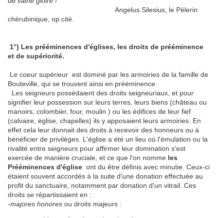
de vaine gloire !
Angelus Silesius, le Pélerin
chérubinique, op.cité.
1°) Les prééminences d'églises, les droits de prééminence
et de supériorité.
Le coeur supérieur est dominé par les armoiries de la famille de
Bouteville, qui se trouvent ainsi en prééminence.
Les seigneurs possédaient des droits seigneuriaux, et pour
signifier leur possession sur leurs terres, leurs biens (château ou
manoirs, colombier, four, moulin ) ou les édifices de leur fief
(calvaire, église, chapelles) ils y apposaient leurs armoiries. En
effet cela leur donnait des droits à recevoir des honneurs ou à
bénéficier de privilèges. L'église a été un lieu où l'émulation ou la
rivalité entre seigneurs pour affirmer leur domination s'est
exercée de manière cruciale, et ce que l'on nomme
les
Prééminences d'église
ont du être définis avec minutie. Ceux-ci
étaient souvent accordés à la suite d'une donation effectuée au
profit du sanctuaire, notamment par donation d'un vitrail. Ces
droits se répartissaient en :
-
majores honores
ou droits majeurs :