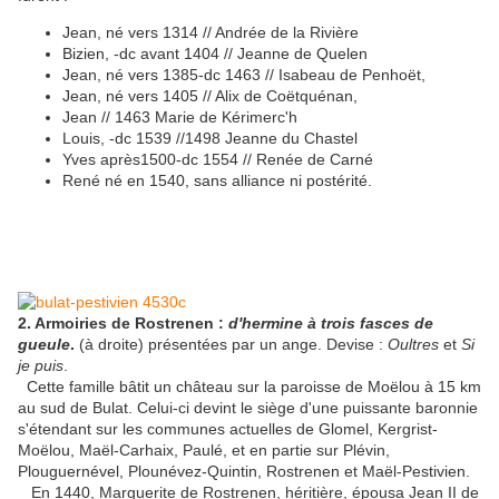
Jean, né vers 1314 // Andrée de la Rivière
Bizien, -dc avant 1404 // Jeanne de Quelen
Jean, né vers 1385-dc 1463 // Isabeau de Penhoët,
Jean, né vers 1405 // Alix de Coëtquénan,
Jean // 1463 Marie de Kérimerc'h
Louis, -dc 1539 //1498 Jeanne du Chastel
Yves après1500-dc 1554 // Renée de Carné
René né en 1540, sans alliance ni postérité.
2. Armoiries de Rostrenen :
d'hermine à trois fasces de
gueule
.
(à droite) présentées par un ange. Devise :
Oultres
et
Si
je puis
.
Cette famille bâtit un château sur la paroisse de Moëlou à 15 km
au sud de Bulat. Celui-ci devint le siège d'une puissante baronnie
s'étendant sur les communes actuelles de Glomel, Kergrist-
Moëlou, Maël-Carhaix, Paulé, et en partie sur Plévin,
Plouguernével, Plounévez-Quintin, Rostrenen et Maël-Pestivien.
En 1440, Marguerite de Rostrenen, héritière, épousa Jean II de