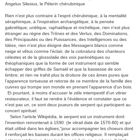
Angelus Silesius, le Pélerin chérubinique
Rien n'est plus contraire à l'esprit chérubinique, à la mentalité
séraphinique, à l'inspiration archangélique, à la pensée
gabriélique, uriélique, raphaëlique et michélique, rien n'est plus
étranger au régne des Trônes et des Vertus, des Dominations,
des Principautés ou des Puissances, des Intelligences ou des
Idées, rien n'est plus éloigné des Messagers blancs comme
neige et vêtus comme l'éclair, de la
coloratura
des chanteurs
célestes et de la glossolalie des voix parénétiques ou
théophaniques que la forme de cet instrument qui semble
échapper des griffes de Samaël et que la bassesse de son
timbre; et rien ne trahit plus la droiture de ces âmes pures que
l'apparence tortueuse et retorse de ce membre de la famille des
cuivres qui trompe son monde en prenant l'apparence d'un bois.
Et pourtant, à moins d'accuser le zéle intempestif d'un vitrier
restaurateur, il faut se rendre à l'évidence et constater que ce
n'est pas un, ce sont deux joueurs de serpent qui participent au
concert spirituel.
Selon l'article Wikipédia, le serpent est un instrument dont
l'invention remonterait à 1590 (le vitrail date de 1570-80) et qui
était utilisé dans les églises,"pour accompagner les choeurs dont
il renforçait les basses durant les offices religieux. Il remplaçait