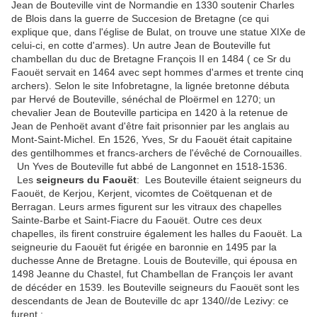
Jean de Bouteville vint de Normandie en 1330 soutenir Charles
de Blois dans la guerre de Succesion de Bretagne (ce qui
explique que, dans l'église de Bulat, on trouve une statue XIXe de
celui-ci, en cotte d'armes). Un autre Jean de Bouteville fut
chambellan du duc de Bretagne François II en 1484 ( ce Sr du
Faouët servait en 1464 avec sept hommes d'armes et trente cinq
archers). Selon le site Infobretagne, la lignée bretonne débuta
par Hervé de Bouteville, sénéchal de Ploërmel en 1270; un
chevalier Jean de Bouteville participa en 1420 à la retenue de
Jean de Penhoët avant d'être fait prisonnier par les anglais au
Mont-Saint-Michel. En 1526, Yves, Sr du Faouët était capitaine
des gentilhommes et francs-archers de l'évêché de Cornouailles.
Un Yves de Bouteville fut abbé de Langonnet en 1518-1536.
Les
seigneurs du Faouët
: Les Bouteville étaient seigneurs du
Faouët, de Kerjou, Kerjent, vicomtes de Coëtquenan et de
Berragan. Leurs armes figurent sur les vitraux des chapelles
Sainte-Barbe et Saint-Fiacre du Faouët. Outre ces deux
chapelles, ils firent construire également les halles du Faouët. La
seigneurie du Faouët fut érigée en baronnie en 1495 par la
duchesse Anne de Bretagne. Louis de Bouteville, qui épousa en
1498 Jeanne du Chastel, fut Chambellan de François Ier avant
de décéder en 1539. les Bouteville seigneurs du Faouët sont les
descendants de Jean de Bouteville dc apr 1340//de Lezivy: ce
furent :