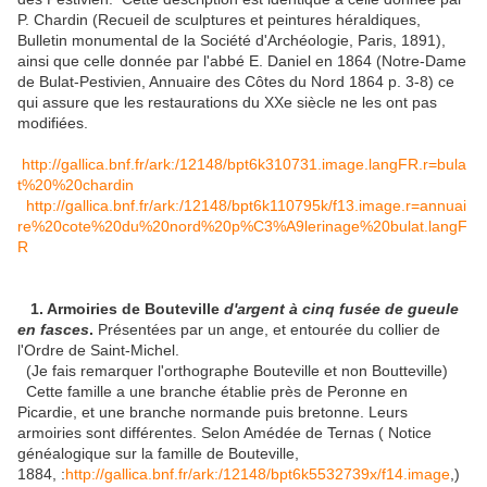
P. Chardin (Recueil de sculptures et peintures héraldiques,
Bulletin monumental de la Société d'Archéologie, Paris, 1891),
ainsi que celle donnée par l'abbé E. Daniel en 1864 (Notre-Dame
de Bulat-Pestivien, Annuaire des Côtes du Nord 1864 p. 3-8) ce
qui assure que les restaurations du XXe siècle ne les ont pas
modifiées.
http://gallica.bnf.fr/ark:/12148/bpt6k310731.image.langFR.r=bula
t%20%20chardin
http://gallica.bnf.fr/ark:/12148/bpt6k110795k/f13.image.r=annuai
re%20cote%20du%20nord%20p%C3%A9lerinage%20bulat.langF
R
1. Armoiries de Bouteville
d'argent à cinq fusée de gueule
en fasces
.
Présentées par un ange, et entourée du collier de
l'Ordre de Saint-Michel.
(Je fais remarquer l'orthographe Bouteville et non Boutteville)
Cette famille a une branche établie près de Peronne en
Picardie, et une branche normande puis bretonne. Leurs
armoiries sont différentes. Selon Amédée de Ternas ( Notice
généalogique sur la famille de Bouteville,
1884, :
http://gallica.bnf.fr/ark:/12148/bpt6k5532739x/f14.image
,)