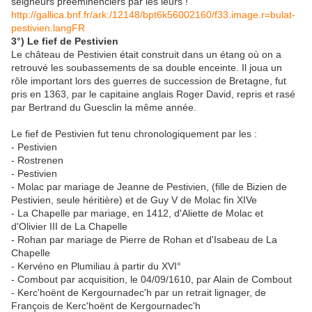
seigneurs prééminenciers par les leurs !
http://gallica.bnf.fr/ark:/12148/bpt6k56002160/f33.image.r=bulat-
pestivien.langFR
3°) Le fief de Pestivien
Le château de Pestivien était construit dans un étang où on a
retrouvé les soubassements de sa double enceinte. Il joua un
rôle important lors des guerres de succession de Bretagne, fut
pris en 1363, par le capitaine anglais Roger David, repris et rasé
par Bertrand du Guesclin la même année.
Le fief de Pestivien fut tenu chronologiquement par les :
- Pestivien
- Rostrenen
- Pestivien
- Molac par mariage de Jeanne de Pestivien, (fille de Bizien de
Pestivien, seule héritière) et de Guy V de Molac fin XIVe
- La Chapelle par mariage, en 1412, d'Aliette de Molac et
d'Olivier III de La Chapelle
- Rohan par mariage de Pierre de Rohan et d'Isabeau de La
Chapelle
- Kervéno en Plumiliau à partir du XVI°
- Combout par acquisition, le 04/09/1610, par Alain de Combout
- Kerc'hoënt de Kergournadec'h par un retrait lignager, de
François de Kerc'hoënt de Kergournadec'h