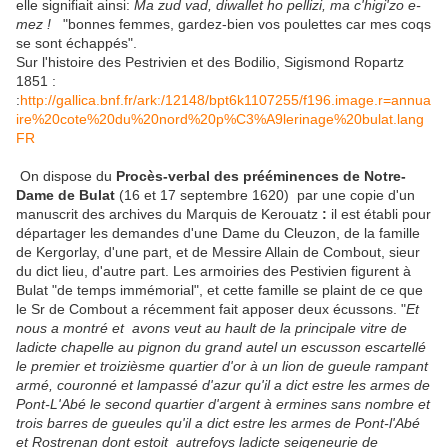
elle signifiait ainsi:
Ma zud vad, diwallet ho pellizi, ma c'higi'zo e-
mez !
"bonnes femmes, gardez-bien vos poulettes car mes coqs
se sont échappés".
Sur l'histoire des Pestrivien et des Bodilio, Sigismond Ropartz
1851 :
:
http://gallica.bnf.fr/ark:/12148/bpt6k1107255/f196.image.r=annua
ire%20cote%20du%20nord%20p%C3%A9lerinage%20bulat.lang
FR
On dispose du
Procès-verbal des prééminences de Notre-
Dame de Bulat
(16 et 17 septembre 1620) par une copie d'un
manuscrit des archives du Marquis de Kerouatz
:
il est établi pour
départager les demandes d'une Dame du Cleuzon, de la famille
de Kergorlay, d'une part, et de Messire Allain de Combout, sieur
du dict lieu, d'autre part. Les armoiries des Pestivien figurent à
Bulat "de temps immémorial", et cette famille se plaint de ce que
le Sr de Combout a récemment fait apposer deux écussons. "
Et
nous a montré et avons veut au hault de la principale vitre de
ladicte chapelle au pignon du grand autel un escusson escartellé
le premier et troizièsme quartier d'or à un lion de gueule rampant
armé, couronné et lampassé d'azur qu'il a dict estre les armes de
Pont-L'Abé le second quartier d'argent à ermines sans nombre et
trois barres de gueules qu'il a dict estre les armes de Pont-l'Abé
et Rostrenan dont estoit autrefoys ladicte seigeneurie de