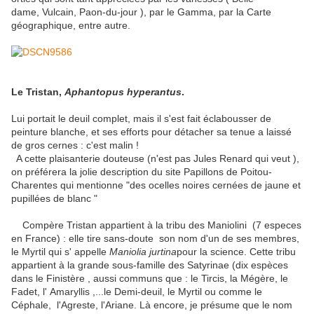
dame, Vulcain, Paon-du-jour ), par le Gamma, par la Carte
géographique, entre autre.
Le Tristan,
Aphantopus hyperantus
.
Lui portait le deuil complet, mais il s'est fait éclabousser de
peinture blanche, et ses efforts pour détacher sa tenue a laissé
de gros cernes : c'est malin !
A cette plaisanterie douteuse (n'est pas Jules Renard qui veut ),
on préférera la jolie description du site Papillons de Poitou-
Charentes qui mentionne "des ocelles noires cernées de jaune et
pupillées de blanc "
Compère Tristan appartient à la tribu des Maniolini (7 especes
en France) : elle tire sans-doute son nom d'un de ses membres,
le Myrtil qui s' appelle
Maniolia jurtina
pour la science. Cette tribu
appartient à la grande sous-famille des Satyrinae (dix espèces
dans le Finistère , aussi communs que : le Tircis, la Mégère, le
Fadet, l' Amaryllis ,...le Demi-deuil, le Myrtil ou comme le
Céphale, l'Agreste, l'Ariane. Là encore, je présume que le nom