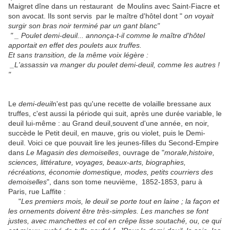
Maigret dîne dans un restaurant de Moulins avec Saint-Fiacre et
son avocat. Ils sont servis par le maître d'hôtel dont "
on voyait
surgir son bras noir terminé par un gant blanc"
" _ Poulet demi-deuil... annonça-t-il comme le maître d'hôtel
apportait en effet des poulets aux truffes.
Et sans transition, de la même voix légère :
_L'assassin va manger du poulet demi-deuil, comme les autres !
"
Le
demi-deuil
n'est pas qu'une recette de volaille bressane aux
truffes, c'est aussi la période qui suit, après une durée variable, le
deuil lui-même : au Grand deuil,souvent d'une année, en noir,
succède le Petit deuil, en mauve, gris ou violet, puis le Demi-
deuil. Voici ce que pouvait lire les jeunes-filles du Second-Empire
dans
Le Magasin des demoiselles
, ouvrage de "
morale,histoire,
sciences, littérature, voyages, beaux-arts, biographies,
récréations, économie domestique, modes, petits courriers des
demoiselles
", dans son tome neuvième, 1852-1853, paru à
Paris, rue Laffite :
"
Les premiers mois, le deuil se porte tout en laine ; la façon et
les ornements doivent être très-simples. Les manches se font
justes, avec manchettes et col en crêpe lisse soutaché, ou, ce qui