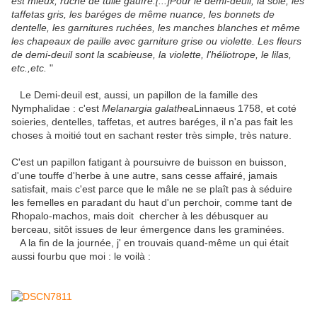
est mieux, ruché de tulle gaufré.[...]Pour le demi-deuil, la soie, les
taffetas gris, les baréges de même nuance, les bonnets de
dentelle, les garnitures ruchées, les manches blanches et même
les chapeaux de paille avec garniture grise ou violette. Les fleurs
de demi-deuil sont la scabieuse, la violette, l'héliotrope, le lilas,
etc.,etc.
"
Le Demi-deuil est, aussi, un papillon de la famille des
Nymphalidae : c'est
Melanargia galathea
Linnaeus 1758, et coté
soieries, dentelles, taffetas, et autres baréges, il n'a pas fait les
choses à moitié tout en sachant rester très simple, très nature.
C'est un papillon fatigant à poursuivre de buisson en buisson,
d'une touffe d'herbe à une autre, sans cesse affairé, jamais
satisfait, mais c'est parce que le mâle ne se plaît pas à séduire
les femelles en paradant du haut d'un perchoir, comme tant de
Rhopalo-machos, mais doit chercher à les débusquer au
berceau, sitôt issues de leur émergence dans les graminées.
A la fin de la journée, j' en trouvais quand-même un qui était
aussi fourbu que moi : le voilà :