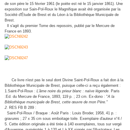
de son père le 15 février 1961 (le poète est né le 15 janvier 1861). Une
exposition sur Sain-Pol-Roux le Magnifique avait été organisée par la
Société d'Étude de Brest et du Léon à la Bibliothèque Municipale de
Brest.
Il s'agit du premier Tome des reposoirs, publié par le Mercure de
France en 1893.
Ce livre n'est pas le seul dont Divine Saint-Pol-Roux a fait don à la
Bibliothèque Municipale de Brest, puisque celle-ci a reçu également :
1.Saint-Pol-Roux :
L'âme noire du prieur blanc : naïve légende
. Paris
:Ed. du Mercure de France, 1893, 119 p. ; 23 cm. Ex-dono : "
A la
Bibliothèque municipale de Brest, cette œuvre de mon Père."
:
2.
RES FB B 289
Saint-Pol-Roux / Braque :
Août
Paris : Louis Broder, 1958, 41 p. :
gravures ; 27 x 35 cm sous emboitage toile. Exemplaire d'auteur n°4 /
5. Cette édition originale a été tirée à 140 exemplaires, tous sur vergé
d'Auvergne, numérotés 1 à 120 et I à XX signés par l'illustrateur. Les