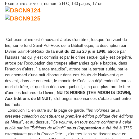
Exemplaire sur velin, numéroté H.C, 180 pages, 17 cm..
Cet exemplaire est émouvant à plus d'un titre ; lorsque l'on vient de
lire, sur le fond Saint-Pol-Roux de la Bibliothèque, la description par
Divine Saint-Pol-Roux de
la nuit du 22 au 23 juin 1940
, atroce par
l'assassinat qui y est commis et par le crime sexuel qui y est perpétré,
atroce par l'occupation des troupes allemandes qu'elle baptise, dans
l'émotion d'alors, "la race maudite", atroce par la terreur subie, par le
cauchemard d'une nuit d'horreur dans ces Hauts de Hurlevent que
devient, dans ce contexte, le manoir de Coécilian déjà endeuillé par la
mort du frère, et que l'on découvre quel est, cinq ans plus tard, le titre
d'une les lectures de Divine,
NUITS NOIRES (THE MOON IS DOWN),
Aux Éditions de MINUIT,
d'étranges résonnances s'établissent entre
les mots.
Lorsqu'on lit, en outre sur la page de garde, "
les volumes de la
présente collection constituent la première édition publique des éditions
de Minuit
", et au dessus, "
Ce volume, en tous points conforme à celui
publié par les "Éditions de Minuit"
sous l'oppression
a été tiré à 3735
exemplaires pour la France "
etc..., d'autres liens se tissent avec ce