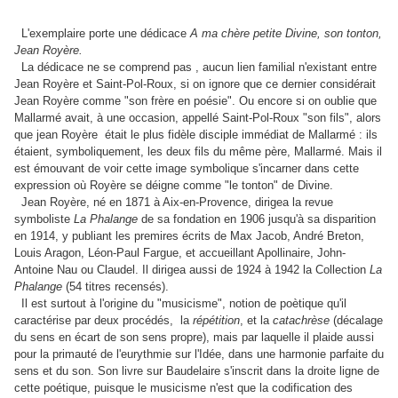
L'exemplaire porte une dédicace
A ma chère petite Divine, son tonton,
Jean Royère.
La dédicace ne se comprend pas , aucun lien familial n'existant entre
Jean Royère et Saint-Pol-Roux, si on ignore que ce dernier considérait
Jean Royère comme "son frère en poésie". Ou encore si on oublie que
Mallarmé avait, à une occasion, appellé Saint-Pol-Roux "son fils", alors
que jean Royère était le plus fidèle disciple immédiat de Mallarmé : ils
étaient, symboliquement, les deux fils du même père, Mallarmé. Mais il
est émouvant de voir cette image symbolique s'incarner dans cette
expression où Royère se déigne comme "le tonton" de Divine.
Jean Royère, né en 1871 à Aix-en-Provence, dirigea la revue
symboliste
La Phalange
de sa fondation en 1906 jusqu'à sa disparition
en 1914, y publiant les premires écrits de Max Jacob, André Breton,
Louis Aragon, Léon-Paul Fargue, et accueillant Apollinaire, John-
Antoine Nau ou Claudel. Il dirigea aussi de 1924 à 1942 la Collection
La
Phalange
(54 titres recensés).
Il est surtout à l'origine du "musicisme", notion de poètique qu'il
caractérise par deux procédés, la
répétition
, et la
catachrèse
(décalage
du sens en écart de son sens propre), mais par laquelle il plaide aussi
pour la primauté de l'eurythmie sur l'Idée, dans une harmonie parfaite du
sens et du son. Son livre sur Baudelaire s'inscrit dans la droite ligne de
cette poétique, puisque le musicisme n'est que la codification des