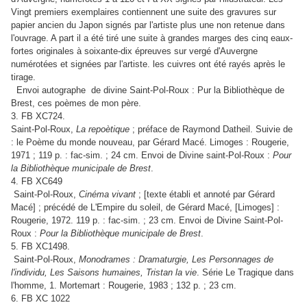
Vingt premiers exemplaires contiennent une suite des gravures sur
papier ancien du Japon signés par l'artiste plus une non retenue dans
l'ouvrage. A part il a été tiré une suite à grandes marges des cinq eaux-
fortes originales à soixante-dix épreuves sur vergé d'Auvergne
numérotées et signées par l'artiste. les cuivres ont été rayés après le
tirage.
Envoi autographe de divine Saint-Pol-Roux : Pur la Bibliothèque de
Brest, ces poèmes de mon père.
3. FB XC724.
Saint-Pol-Roux,
La repoètique
; préface de Raymond Datheil. Suivie de
: le Poème du monde nouveau, par Gérard Macé. Limoges : Rougerie,
1971 ; 119 p. : fac-sim. ; 24 cm. Envoi de Divine saint-Pol-Roux :
Pour
la Bibliothèque municipale de Brest
.
4. FB XC649
Saint-Pol-Roux,
Cinéma vivant
; [texte établi et annoté par Gérard
Macé] ; précédé de L'Empire du soleil, de Gérard Macé, [Limoges] :
Rougerie, 1972. 119 p. : fac-sim. ; 23 cm. Envoi de Divine Saint-Pol-
Roux :
Pour la Bibliothèque municipale de Brest
.
5. FB XC1498.
Saint-Pol-Roux,
Monodrames : Dramaturgie, Les Personnages de
l'individu, Les Saisons humaines, Tristan la vie
. Série Le Tragique dans
l'homme, 1. Mortemart : Rougerie, 1983 ; 132 p. ; 23 cm.
6. FB XC 1022