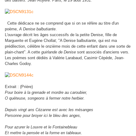
des baisers. Jean Royère. Paris, le 29 août 1931.
Cette dédicace ne se comprend que si on se réfère au titre d'un
poème,
A Denise balbutiante
.
L'ouvrage décrit les âges successifs de la petite Denise, fille de
Marguerite et Eugène Chollat; "A Denise balbutiante, qui est ma
prédilection, célèbre le onzième mois de cette enfant dans une sorte de
plain-chant". A cette
guirlande de Denise
sont associés d'anciens vers.
Les poèmes sont dédiès à Valérie Larabaud, Casimir Cépède, Jean-
Charles Godoy.
Extrait : (Prière)
Pour boire à la grenade et mordre au caroubier,
O quéteuse, songeons à fermer notre herbier.
Depuis vingt ans Cézanne est avec les mésanges
Personne pour broyer ici le bleu des anges,
Pour azurer le Louvre et le Fontainebleau
Et mettre la pensée et la forme en tableaux.