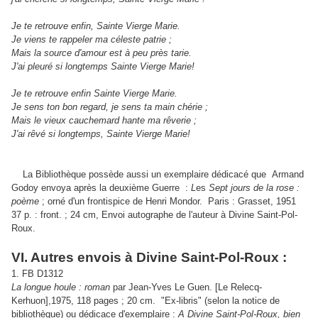
Je te retrouve enfin, Sainte Vierge Marie.
Je viens te rappeler ma céleste patrie ;
Mais la source d'amour est à peu près tarie.
J'ai pleuré si longtemps Sainte Vierge Marie!
Je te retrouve enfin Sainte Vierge Marie.
Je sens ton bon regard, je sens ta main chérie ;
Mais le vieux cauchemard hante ma rêverie ;
J'ai rêvé si longtemps, Sainte Vierge Marie!
La Bibliothèque possède aussi un exemplaire dédicacé que Armand
Godoy envoya après la deuxième Guerre :
L
es
Sept jours de la rose :
poème
; orné d'un frontispice de Henri Mondor. Paris : Grasset, 1951
37 p. : front. ; 24 cm, Envoi autographe de l'auteur à Divine Saint-Pol-
Roux.
VI. Autres envois
à Divine Saint-Pol-Roux :
1. FB D1312
La longue houle : roman
par Jean-Yves Le Guen.
[Le Relecq-
Kerhuon],1975, 118 pages ; 20 cm.
"Ex-libris" (selon la notice de
bibliothèque) ou dédicace d'exemplaire :
A Divine Saint-Pol-Roux, bien