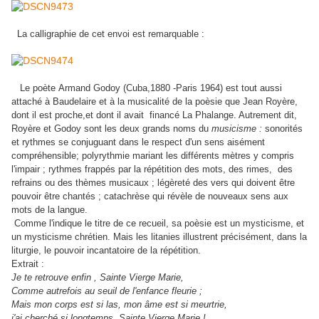
La calligraphie de cet envoi est remarquable :
Le poète Armand Godoy (Cuba,1880 -Paris 1964) est tout aussi
attaché à Baudelaire et à la musicalité de la poèsie que Jean Royère,
dont il est proche,et dont il avait financé La Phalange. Autrement dit,
Royère et Godoy sont les deux grands noms du
musicisme :
sonorités
et rythmes se conjuguant dans le respect d'un sens aisément
compréhensible; polyrythmie mariant les différents mètres y compris
l'impair ; rythmes frappés par la répétition des mots, des rimes, des
refrains ou des thèmes musicaux ; légèreté des vers qui doivent être
pouvoir être chantés ; catachrèse qui révèle de nouveaux sens aux
mots de la langue.
Comme l'indique le titre de ce recueil, sa poèsie est un mysticisme, et
un mysticisme chrétien. Mais les litanies illustrent précisément, dans la
liturgie, le pouvoir incantatoire de la répétition.
Extrait :
Je te retrouve enfin , Sainte Vierge Marie,
Comme autrefois au seuil de l'enfance fleurie ;
Mais mon corps est si las, mon âme est si meurtrie,
j'ai cherché si longtemps, Sainte Vierge Marie !