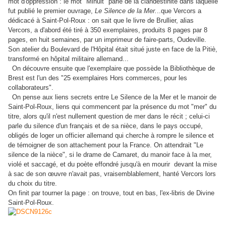
mot d'oppression : le mot "Minuit" parle de la clandestinité dans laquelle
fut publié le premier ouvrage,
Le Silence de la Mer.
..que Vercors a
dédicacé à Saint-Pol-Roux : on sait que le livre de Brullier, alias
Vercors, a d'abord été tiré à 350 exemplaires, produits 8 pages par 8
pages, en huit semaines, par un imprimeur de faire-parts, Oudeville.
Son atelier du Boulevard de l'Hôpital était situé juste en face de la Pitiè,
transformé en hôpital militaire allemand...
On découvre ensuite que l'exemplaire que possède la Bibliothèque de
Brest est l'un des "25 exemplaires Hors commerces, pour les
collaborateurs".
On pense aux liens secrets entre Le Silence de la Mer et le manoir de
Saint-Pol-Roux, liens qui commencent par la présence du mot "mer" du
titre, alors qu'il n'est nullement question de mer dans le récit ; celui-ci
parle du silence d'un français et de sa nièce, dans le pays occupé,
obligés de loger un officier allemand qui cherche à rompre le silence et
de témoigner de son attachement pour la France. On attendrait "Le
silence de la nièce", si le drame de Camaret, du manoir face à la mer,
violé et saccagé, et du poète effondré jusqu'à en mourir devant la mise
à sac de son œuvre n'avait pas, vraisemblablement, hanté Vercors lors
du choix du titre.
On finit par tourner la page : on trouve, tout en bas, l'ex-libris de Divine
Saint-Pol-Roux.