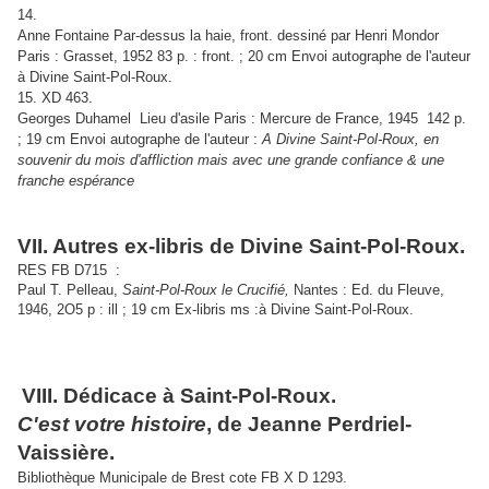
14.
Anne Fontaine Par-dessus la haie, front. dessiné par Henri Mondor
Paris : Grasset, 1952 83 p. : front. ; 20 cm Envoi autographe de l'auteur
à Divine Saint-Pol-Roux.
15. XD 463.
Georges Duhamel Lieu d'asile Paris : Mercure de France, 1945 142 p.
; 19 cm Envoi autographe de l'auteur :
A Divine Saint-Pol-Roux, en
souvenir du mois d'affliction mais avec une grande confiance & une
franche espérance
VII. Autres ex-libris de Divine Saint-Pol-Roux.
RES FB D715 :
Paul T. Pelleau,
Saint-Pol-Roux le Crucifié,
Nantes : Ed. du Fleuve,
1946, 2O5 p : ill ; 19 cm Ex-libris ms :à Divine Saint-Pol-Roux.
VIII. Dédicace à Saint-Pol-Roux.
C'est votre histoire
, de Jeanne Perdriel-
Vaissière.
Bibliothèque Municipale de Brest cote FB X D 1293.