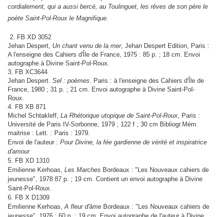
cordialement, qui a aussi bercé, au Toulinguet, les rêves de son père le
poète Saint-Pol-Roux le Magnifique
.
2. FB XD 3052
Jehan Despert,
Un chant venu de la mer
, Jehan Despert Edition, Paris :
A l'enseigne des Cahiers d'Île de France, 1975 : 85 p. ; 18 cm. Envoi
autographe à Divine Saint-Pol-Roux.
3. FB XC3644
Jehan Despert.
Sel : poèmes
. Paris : à l'enseigne des Cahiers d'Île de
France, 1980 ; 31 p. ; 21 cm. Envoi autographe à Divine Saint-Pol-
Roux.
4. FB XB 871
Michel Schtakleff,
La Rhétorique utopique de Saint-Pol-Roux
, Paris :
Université de Paris IV-Sorbonne, 1979 ; 122 f ; 30 cm Bibliogr.Mém.
maitrise : Lett. : Paris : 1979.
Envoi de l'auteur :
Pour Divine, la fée gardienne de vérité et inspiratrice
d'amou
r
5. FB XD 1310
Emilienne Kerhoas,
Les Marches
Bordeaux : "Les Nouveaux cahiers de
jeunesse", 1978 87 p. ; 19 cm. Contient un envoi autographe à Divine
Saint-Pol-Roux.
6. FB X D1309
Emilienne Kerhoas,
A fleur d'âme
Bordeaux : "Les Nouveaux cahiers de
jeunesse", 1976 ; 60 p. ; 19 cm. Envoi autographe de l'auteur à Divine