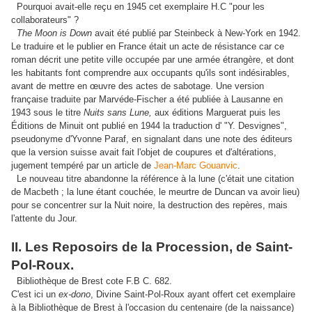
Pourquoi avait-elle reçu en 1945 cet exemplaire H.C "pour les
collaborateurs" ?
The Moon is Down
avait été publié par Steinbeck à New-York en 1942.
Le traduire et le publier en France était un acte de résistance car ce
roman décrit une petite ville occupée par une armée étrangère, et dont
les habitants font comprendre aux occupants qu'ils sont indésirables,
avant de mettre en œuvre des actes de sabotage. Une version
française traduite par Marvéde-Fischer a été publiée à Lausanne en
1943 sous le titre
Nuits sans Lune,
aux éditions Marguerat puis les
Éditions de Minuit ont publié en 1944 la traduction d' "Y. Desvignes",
pseudonyme d'Yvonne Paraf, en signalant dans une note des éditeurs
que la version suisse avait fait l'objet de coupures et d'altérations,
jugement tempéré par un article de
Jean-Marc Gouanvic
.
Le nouveau titre abandonne la référence à la lune (c'était une citation
de Macbeth ; la lune étant couchée, le meurtre de Duncan va avoir lieu)
pour se concentrer sur la Nuit noire, la destruction des repères, mais
l'attente du Jour.
II. Les Reposoirs de la Procession, de Saint-
Pol-Roux.
Bibliothèque de Brest cote F.B C. 682.
C'est ici un
ex-dono
, Divine Saint-Pol-Roux ayant offert cet exemplaire
à la Bibliothèque de Brest à l'occasion du centenaire (de la naissance)