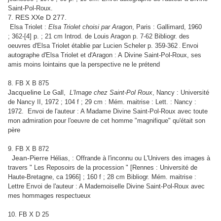
Saint-Pol-Roux.
7.
RES XXe D 277.
Elsa Triolet :
Elsa Triolet choisi par Aragon
, Paris : Gallimard, 1960
;
362-[4] p. ; 21 cm Introd. de Louis Aragon p. 7-62
Bibliogr. des
oeuvres d'Elsa Triolet établie par Lucien Scheler p. 359-362
Envoi
.
autographe d'Elsa Triolet et d'Aragon : A Divine Saint-Pol-Roux, ses
amis moins lointains que la perspective ne le prétend
8. FB X B 875
Jacqueline
Le Gall,
L'Image chez Saint-Pol Roux
, Nancy : Université
de Nancy II, 1972 ; 104 f ; 29 cm : Mém. maitrise : Lett. : Nancy :
1972.
Envoi de l'auteur : A Madame Divine Saint-Pol-Roux avec toute
mon admiration pour l'oeuvre de cet homme "magnifique" qu'était son
père
9. FB X B 872
Jean-Pierre
Hélias, : Offrande à l'inconnu ou L'Univers des images à
travers " Les Reposoirs de la procession " [Rennes : Université de
Haute-Bretagne, ca 1966] ; 160 f ; 28 cm Bibliogr. Mém. maitrise :
Lettre Envoi de l'auteur : A Mademoiselle Divine Saint-Pol-Roux avec
mes hommages respectueux
10. FB X D 25