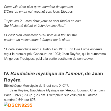
Cette ville n'est plus qu'un carrefour de spectres
D'Orestes en sa nef voguant vers leurs Electres.
Tu pleures ? ...mes deux yeux se sont fondus en eau
Sur Mallarmé défunt et John Antoine Nau,*
Et c'est bien vainement qu'au bord d'un flot sinistre
persiste un moine errant à frapper sur le sistre.
* Poète symboliste mort à Tréboul en 1918. Son livre
Force ennemie
reçut le premier prix Goncourt, en 1903; Jean Royère, qui le surnomma
l'Ange des Tropiques, publia la partie
posthume de son
œuvre.
IV.
Baudelaire mystique de l'amour
, de Jean
Royère.
Bibliothèque Municipale de Brest cote X C47.
Jean Royère,
Baudelaire Mystique de l'Amour
, Edouard Champion,
Paris , 1927 ; 233 p. ; 23 cm. Exemplaire sur Velin pur fil Lafuma
numéroté 644 sur 697.