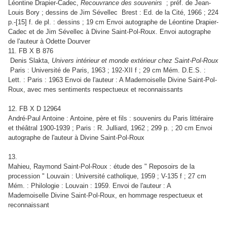
Léontine Drapier-Cadec,
Recouvrance des souvenirs
; préf. de Jean-
Louis Bory ; dessins de Jim Sévellec Brest : Ed. de la Cité, 1966 ; 224
p.-[15] f. de pl. : dessins ; 19 cm Envoi autographe de Léontine Drapier-
Cadec et de Jim Sévellec à Divine Saint-Pol-Roux. Envoi autographe
de l'auteur à Odette Dourver
11. FB X B 876
Denis Slakta,
Univers intérieur et monde extérieur chez Saint-Pol-Roux
Paris : Université de Paris, 1963 ; 192-XII f ; 29 cm Mém. D.E.S. :
Lett. : Paris : 1963 Envoi de l'auteur : A Mademoiselle Divine Saint-Pol-
Roux, avec mes sentiments respectueux et reconnaissants
12. FB X D 12964
André-Paul Antoine : Antoine, père et fils : souvenirs du Paris littéraire
et théâtral 1900-1939 ; Paris : R. Julliard, 1962 ; 299 p. ; 20 cm Envoi
autographe de l'auteur à Divine Saint-Pol-Roux
13.
Mahieu, Raymond Saint-Pol-Roux : étude des " Reposoirs de la
procession " Louvain : Université catholique, 1959 ; V-135 f ; 27 cm
Mém. : Philologie : Louvain : 1959. Envoi de l'auteur : A
Mademoiselle Divine Saint-Pol-Roux, en hommage respectueux et
reconnaissant