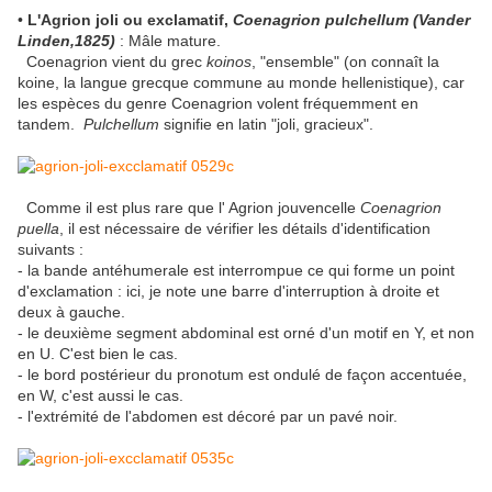
•
L'Agrion joli ou exclamatif,
Coenagrion pulchellum (Vander
Linden,1825)
: Mâle mature.
Coenagrion vient du grec
koinos
, "ensemble" (on connaît la
koine, la langue grecque commune au monde hellenistique), car
les espèces du genre Coenagrion volent fréquemment en
tandem.
Pulchellum
signifie en latin "joli, gracieux".
Comme il est plus rare que l' Agrion jouvencelle
Coenagrion
puella
, il est nécessaire de vérifier les détails d'identification
suivants :
- la bande antéhumerale est interrompue ce qui forme un point
d'exclamation : ici, je note une barre d'interruption à droite et
deux à gauche.
- le deuxième segment abdominal est orné d'un motif en Y, et non
en U. C'est bien le cas.
- le bord postérieur du pronotum est ondulé de façon accentuée,
en W, c'est aussi le cas.
- l'extrémité de l'abdomen est décoré par un pavé noir.