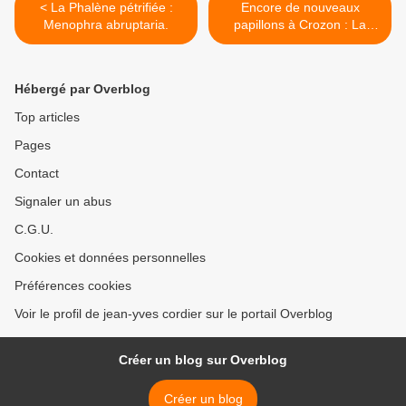
< La Phalène pétrifiée :
Encore de nouveaux
Menophra abruptaria.
papillons à Crozon : La
petite Violette, le Point-de-
Hongrie et la Mégère. >
Hébergé par Overblog
Top articles
Pages
Contact
Signaler un abus
C.G.U.
Cookies et données personnelles
Préférences cookies
Voir le profil de jean-yves cordier sur le portail Overblog
Créer un blog sur Overblog
Créer un blog