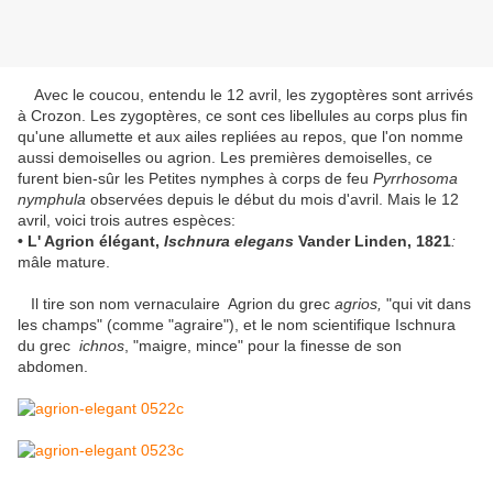
Avec le coucou, entendu le 12 avril, les zygoptères sont arrivés
à Crozon. Les zygoptères, ce sont ces libellules au corps plus fin
qu'une allumette et aux ailes repliées au repos, que l'on nomme
aussi demoiselles ou agrion. Les premières demoiselles, ce
furent bien-sûr les Petites nymphes à corps de feu
Pyrrhosoma
nymphula
observées depuis le début du mois d'avril. Mais le 12
avril, voici trois autres espèces:
• L' Agrion élégant,
Ischnura elegans
Vander Linden, 1821
:
mâle mature.
Il tire son nom vernaculaire Agrion du grec
agrios,
"qui vit dans
les champs" (comme "agraire"), et le nom scientifique Ischnura
du grec
ichnos
, "maigre, mince" pour la finesse de son
abdomen.