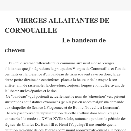
VIERGES ALLAITANTES DE
CORNOUAILLE
Le bandeau de
cheveu
J'ai cru discerner différents traits communs aux neuf à onze Vierges
allaitantes que j'intègre dans le groupe des Vierges de Cornouaille, et l'un de
ces traits est la présence d'un bandeau de tissu souvent rayé ou doré, large
d'une petite dizaine de centimètres, placé à la hauteur de la nuque à son
arrière afin de rassembler la chevelure, toujours longue et ondulée, avant de
la libérer sur les épaules et le dos.
Ce "bandeau" (qui porterait actuellement le nom de "chouchou") est présent
sur sept des neuf statues examinées (je n'ai pas eu accès malgré ma demande
aux chapelles de Seznec à Plogonnec et de Bonne-Nouvelle à Locronan).
Je n'ai pas trouver de représentation de cette coiffure dans les ouvrages
consacrés à la mode au XVI et XVIIe siècle, notament pendant la période des
e
règnes d
Charles IX, Henri III et
Henri IV, puisqu'il me semble que la
datation moyenne de ces Vierges correspond approximativement à la période