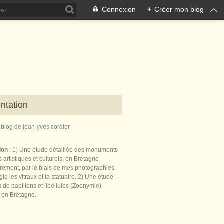
Connexion
+
Créer mon blog
ntation
e blog de jean-yves cordier
tion
: 1) Une étude détaillée des monuments
 artistiques et culturels, en Bretagne
èrement, par le biais de mes photographies.
égie les vitraux et la statuaire. 2) Une étude
de papillons et libellules (Zoonymie)
 en Bretagne.