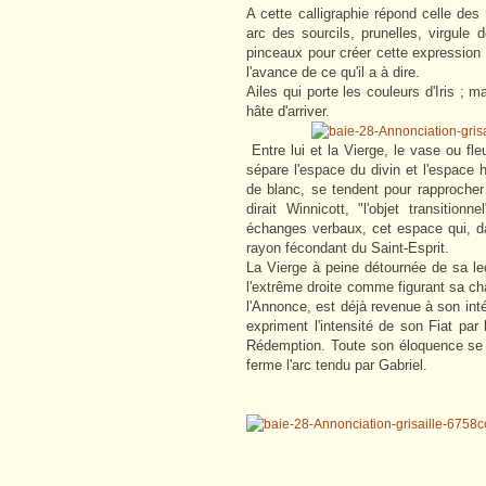
A cette calligraphie répond celle de
arc des sourcils, prunelles, virgule 
pinceaux pour créer cette expression 
l'avance de ce qu'il a à dire.
Ailes qui porte les couleurs d'Iris ; 
hâte d'arriver.
Entre lui et la Vierge, le vase ou fleu
sépare l'espace du divin et l'espace
de blanc, se tendent pour rapproche
dirait Winnicott, "l'objet transition
échanges verbaux, cet espace qui, da
rayon fécondant du Saint-Esprit.
La Vierge à peine détournée de sa lec
l'extrême droite comme figurant sa cha
l'Annonce, est déjà revenue à son inté
expriment l'intensité de son Fiat par
Rédemption. Toute son éloquence se 
ferme l'arc tendu par Gabriel.