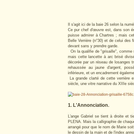
Il s'agit ici de la baie 26 selon la num
Ce pur chef d'œuvre est, dans son ém
puisse admirer à Chartres ; mais cet
Belle Verrière (n°30) et de celui des 
devant sans y prendre garde.
On la qualifie de "grisaille", comme s
mais cette lancette à arc brisé divi
décorée par un réseau de losanges tra
rehaussée au jaune d'argent, poss
inférieure, et un encadrement égaleme
La grande clarté de cette verrière e
siècle, une vitre narrative du XIIIe si
1. L'Annonciation.
L'ange Gabriel se tient à droite et
PLENA. Mais la calligraphie de chaque l
arrangé pour que le nom de Marie soi
le dessin de la main et de l'index ann