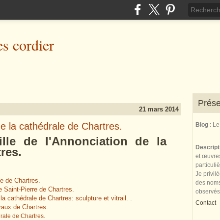
es cordier
Prése
21 mars 2014
 de la cathédrale de Chartres.
Blog
: L
aille de l'Annonciation de la
Descrip
res.
et œuvres
particuli
Je privil
le de Chartres.
des noms 
se Saint-Pierre de Chartres.
observés
 cathédrale de Chartres: sculpture et vitrail. .
Contact
traux de Chartres.
drale de Chartres.