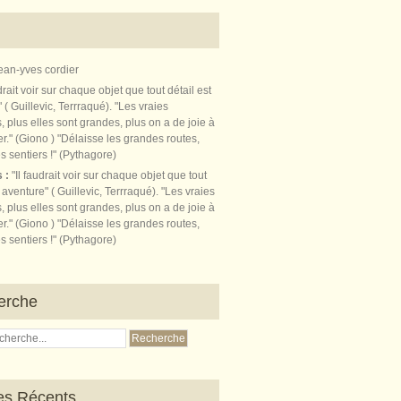
ean-yves cordier
s :
"Il faudrait voir sur chaque objet que tout
t aventure" ( Guillevic, Terrraqué). "Les vraies
, plus elles sont grandes, plus on a de joie à
r." (Giono ) "Délaisse les grandes routes,
s sentiers !" (Pythagore)
erche
les Récents