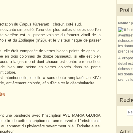
Profil
Name :
j
érotation du
Corpus Vitrearum
: chœur, coté sud.
ouvante simplicité, l'une des plus belles choses que l'on
te verrière est la proche voisine du fameux vitrail de la
Mois et du Zodiaque (n°28), et le visiteur risque de passer
i elle était composée de verres blancs peints de grisaille,
sée en trois colonnes de douze panneaux, si elle est bien
À Propo
cés à la grisaille et dont chacun est centré par une fleur
détail es
ède bien une scène en verres colorés dans sa partie
richesses
nt coloré.
les donne
st intentionnelle, et elle a sans-doute remplacé, au XIVe
prends le
ècle, entièrement colorée, afin d'éclairer le déambulatoire.
Rech
 tient une banderole avec l'inscription AVE MARIA GLORIA
ettre de cette inscription est une merveille. L'artiste s'est
t au sommet du phylactère savamment plié. J'admire aussi
Artic
onciateur.