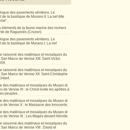
talogue des pavements vénitiens. Le
de la basilique de Murano.II. La nef dite
ême"..
 éléments de la faune marine des rochers
inte de Raguenès (Crozon)
talogue des pavements vénitiens. Le
 de la basilique de Murano.I. La nef
e raisonné des matériaux et mosaïques du
San Marco de Venise XIII. Saint Victor,
559.
e raisonné des matériaux et mosaïques du
 San Marco de Venise XII. Saint Christophe
Enfant.
e des matériaux et mosaïques du Museo di
 de Venise XI : le Christ invite les apôtres à
les peuples..
e des matériaux et mosaïques du Museo di
o de Venise X : le Massacre des Innocents.
e des matériaux et mosaïques du Museo di
o de Venise IX : Les Mages devant Hérode
e raisonné des matériaux et mosaïques du
San Marco de Venise VIII : David et