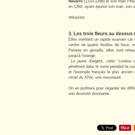
Navarre
(1333-1398) et son mari Phili
en 1350, ayant épuisé son mari, son a
Wikipédia
3. Les trois fleurs au dessus
Elles méritent un rapide examen car e
centre de quatre feuilles de houx, e
Peintes en grisaille, elles sont re
jusqu'à l'orange.
Le jaune d'argent, cette "couleur 
pénètrent dans le verre pendant la cui
et l'exemple français le plus ancien
vitrail du XIVe, une nouveauté.
On en profitera pour regarder les dif
une diversité étonnante.