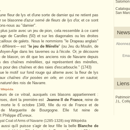
Salomon
Catalogu
.
San Marco
ne fleur de lys et d'une sorte de damier qui ne retient pas
eur se blasonne
d'azur semé de fleurs de lys d'or,
et ce sont
sons-nous au "damier".
lus juste avec un jeu de pion, cela ressemble à ce carré
Newsl
age de Carolles (50) et sur les diagonales ou les droites
ts cailloux de galets. Nous le nommions "le Drapeau anglais"
Abonnez-
 différent— est "
le jeu de Mérelle
" (ou Jeu du Moulin, de
u Moyen-Âge dans les tavernes ou à l'école. Or, je découvre
Emai
 de blason, on dit que les anciens rois de Navarre depuis
es des chaînes
mérellées
, qui représentent des mérelles,
is pour des chaînes et des raies d'escarboucle." (1743)
ue le motif sur fond rouge qui alterne avec la fleur de lys
ux chaînes d'or posées en orle, en croix et en sautoir,
naturel
des rois de Navarre.
Liens
Wikipédia
eurs de ce vitrail, auxquels ces blasons appartiennent :
Patrimoi
nses, dont la première est
Jeanne II de France
, reine de
J.L. Coll
 morte le 6 octobre 1349, fille du roi de France et de
de Marguerite de Bourgogne. Elle fut reine de
t Philippe d'Évreux.
Wikipédia
ssi qu'il puisse s'agir de leur fille la belle
Blanche de