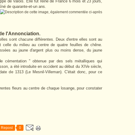
ppe de Valois. Elle fut reine de France 6 mois et 23 jours,
îné de quarante-et-un ans.
 de l'Annonciation.
lles sont chacune différentes. Deux d'entre elles sont au
t celle du milieu au centre de quatre feuilles de chêne.
haussées au jaune d'argent plus ou moins dense, du jaune
de cémentation " obtenue par des sels métalliques qui
sson, a été introduite en occident au début du XIVe siècle,
 date de 1313 (Le Mesnil-Villeman). C'était donc, pour ce
férentes fleurs au centre de chaque losange, pour constater
Repost
0