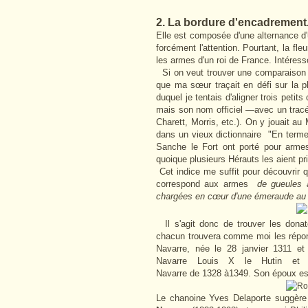
2. La bordure d'encadrement
Elle est composée d'une alternance d'u
forcément l'attention. Pourtant, la fl
les armes d'un roi de France. Intéres
Si on veut trouver une comparaison p
que ma sœur traçait en défi sur la pl
duquel je tentais d'aligner trois peti
mais son nom officiel —avec un tracé
Charett, Morris, etc.). On y jouait a
dans un vieux dictionnaire "En terme
Sanche le Fort ont porté pour arm
quoique plusieurs Hérauts les aient pr
Cet indice me suffit pour découvrir q
correspond aux armes
de gueules a
chargées en cœur d'une émeraude au 
Il s'agit donc de trouver les donat
chacun trouvera comme moi les répo
Navarre, née le 28 janvier 1311 et
Navarre Louis X le Hutin et 
Navarre de 1328 à1349. Son époux es
Le chanoine Yves Delaporte suggère au