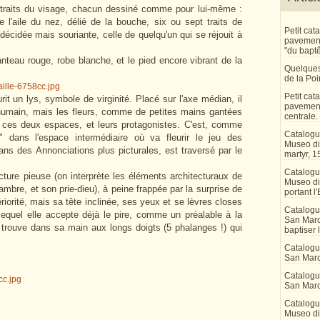
s traits du visage, chacun dessiné comme pour lui-même :
de l'aile du nez, délié de la bouche, six ou sept traits de
Petit ca
décidée mais souriante, celle de quelqu'un qui se réjouit à
pavement 
"du bapt
manteau rouge, robe blanche, et le pied encore vibrant de la
Quelques
de la Po
Petit ca
rit un lys, symbole de virginité. Placé sur l'axe médian, il
pavement
 humain, mais les fleurs, comme de petites mains gantées
centrale.
r ces deux espaces, et leurs protagonistes. C'est, comme
Catalogu
nel" dans l'espace intermédiaire où va fleurir le jeu des
Museo di 
ns des Annonciations plus picturales, est traversé par le
martyr, 1
Catalogu
ture pieuse (on interprète les éléments architecturaux de
Museo di
mbre, et son prie-dieu), à peine frappée par la surprise de
portant l'
riorité, mais sa tête inclinée, ses yeux et se lèvres closes
Catalogu
 lequel elle accepte déjà le pire, comme un préalable à la
San Marco
trouve dans sa main aux longs doigts (5 phalanges !) qui
baptiser 
Catalogu
San Marc
Catalogu
San Marc
Catalogu
Museo di 