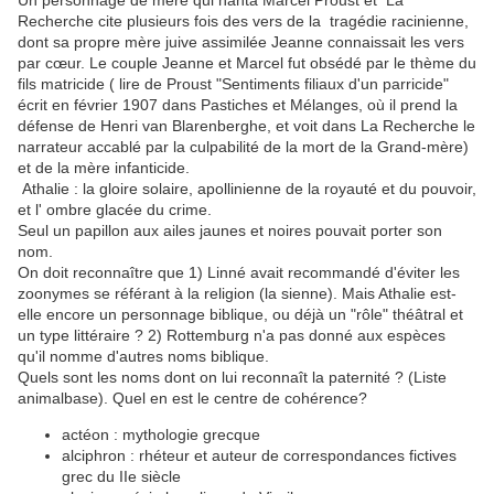
Un personnage de mère qui hanta Marcel Proust et La
Recherche cite plusieurs fois des vers de la tragédie racinienne,
dont sa propre mère juive assimilée Jeanne connaissait les vers
par cœur. Le couple Jeanne et Marcel fut obsédé par le thème du
fils matricide ( lire de Proust "Sentiments filiaux d'un parricide"
écrit en février 1907 dans Pastiches et Mélanges, où il prend la
défense de Henri van Blarenberghe, et voit dans La Recherche le
narrateur accablé par la culpabilité de la mort de la Grand-mère)
et de la mère infanticide.
Athalie : la gloire solaire, apollinienne de la royauté et du pouvoir,
et l' ombre glacée du crime.
Seul un papillon aux ailes jaunes et noires pouvait porter son
nom.
On doit reconnaître que 1) Linné avait recommandé d'éviter les
zoonymes se référant à la religion (la sienne). Mais Athalie est-
elle encore un personnage biblique, ou déjà un "rôle" théâtral et
un type littéraire ? 2) Rottemburg n'a pas donné aux espèces
qu'il nomme d'autres noms biblique.
Quels sont les noms dont on lui reconnaît la paternité ? (Liste
animalbase). Quel en est le centre de cohérence?
actéon : mythologie grecque
alciphron : rhéteur et auteur de correspondances fictives
grec du IIe siècle