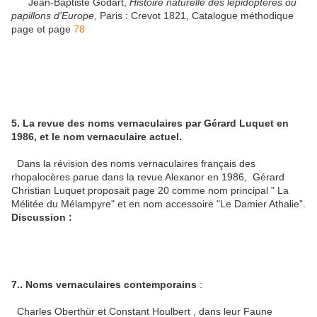
Jean-Baptiste Godart,
Histoire naturelle des lépidoptères ou
papillons d'Europe
, Paris : Crevot 1821, Catalogue méthodique
page et page
78
5. La revue des noms vernaculaires par Gérard Luquet en
1986, et le nom vernaculaire actuel.
Dans la révision des noms vernaculaires français des
rhopalocères parue dans la revue Alexanor en 1986, Gérard
Christian Luquet proposait page 20 comme nom principal " La
Mélitée du Mélampyre" et en nom accessoire "Le Damier Athalie".
Discussion :
7.
. Noms vernaculaires contemporains
:
Charles Oberthür et Constant Houlbert , dans leur Faune