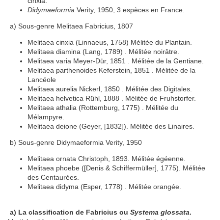
cinxia.
Didymaeformia
Verity, 1950, 3 espèces en France.
a) Sous-genre Melitaea Fabricius, 1807
Melitaea cinxia (Linnaeus, 1758) Mélitée du Plantain.
Melitaea diamina (Lang, 1789) . Mélitée noirâtre.
Melitaea varia Meyer-Dür, 1851 . Mélitée de la Gentiane.
Melitaea parthenoides Keferstein, 1851 . Mélitée de la
Lancéole
Melitaea aurelia Nickerl, 1850 . Mélitée des Digitales.
Melitaea helvetica Rühl, 1888 . Mélitée de Fruhstorfer.
Melitaea athalia (Rottemburg, 1775) . Mélitée du
Mélampyre.
Melitaea deione (Geyer, [1832]). Mélitée des Linaires.
b) Sous-genre Didymaeformia Verity, 1950
Melitaea ornata Christoph, 1893. Mélitée égéenne.
Melitaea phoebe ([Denis & Schiffermüller], 1775). Mélitée
des Centaurées.
Melitaea didyma (Esper, 1778) . Mélitée orangée.
a) La classification de Fabricius ou
Systema glossata
.