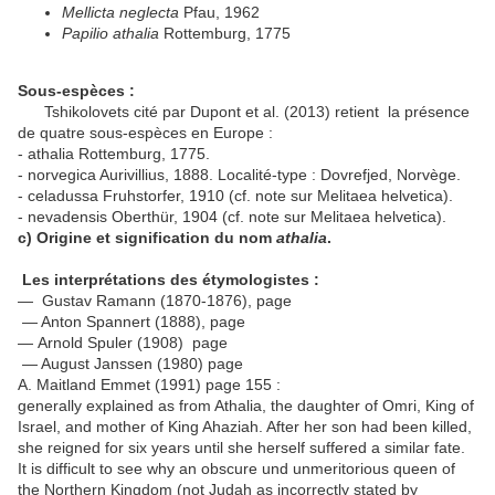
Mellicta neglecta
Pfau, 1962
Papilio athalia
Rottemburg, 1775
Sous-espèces :
Tshikolovets cité par Dupont et al. (2013) retient la présence
de quatre sous-espèces en Europe :
- athalia Rottemburg, 1775.
- norvegica Aurivillius, 1888. Localité-type : Dovrefjed, Norvège.
- celadussa Fruhstorfer, 1910 (cf. note sur Melitaea helvetica).
- nevadensis Oberthür, 1904 (cf. note sur Melitaea helvetica).
c) Origine et signification du nom
athalia
.
Les interprétations des étymologistes :
— Gustav Ramann (1870-1876), page
— Anton Spannert (1888), page
— Arnold Spuler (1908) page
— August Janssen (1980) page
A. Maitland Emmet (1991) page 155 :
generally explained as from Athalia, the daughter of Omri, King of
Israel, and mother of King Ahaziah. After her son had been killed,
she reigned for six years until she herself suffered a similar fate.
It is difficult to see why an obscure und unmeritorious queen of
the Northern Kingdom (not Judah as incorrectly stated by