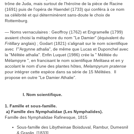
trône de Juda, mais surtout de l'héroïne de la pièce de Racine
(1691) puis de l'opéra de Haendel (1733) qui conféra à ce nom
sa célébrité et qui déterminèrent sans-doute le choix de
Rottemburg.
— Noms vernaculaires : Geoffroy (1762) et Engramelle (1799)
avaient choisi la métaphore du nom "Le Damier" (équivalent du
Fritillary
anglais) ; Godart (1821) s'alignait sur le nom scientifique
avec l'"Argynne athalia", de même que Lucas et Duponchel avec
la "Mélitée athalia". Enfin Luquet (1986) crée la " Mélitée du
Mélampyre ", en francisant le nom scientifique
Melitaea
et en y
accolant le nom d'une des plantes hôtes,
Melampyrum pratense
pour intégrer cette espèce dans sa série de 15 Mélitées. Il
propose en outre "Le Damier Athalie".
I. Nom scientifique.
1. Famille et sous-famille.
a) Famille des Nymphalidae (Les Nymphalides).
Famille des Nymphalidae Rafinesque, 1815
Sous-famille des Libytheinae Boisduval, Rambur, Dumesnil
& Graslin, [1833]