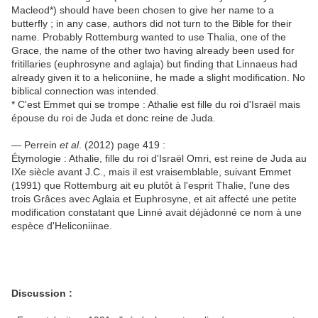
Macleod*) should have been chosen to give her name to a
butterfly ; in any case, authors did not turn to the Bible for their
name. Probably Rottemburg wanted to use Thalia, one of the
Grace, the name of the other two having already been used for
fritillaries (euphrosyne and aglaja) but finding that Linnaeus had
already given it to a heliconiine, he made a slight modification. No
biblical connection was intended.
* C'est Emmet qui se trompe : Athalie est fille du roi d'Israël mais
épouse du roi de Juda et donc reine de Juda.
— Perrein
et al
. (2012) page 419 :
Étymologie : Athalie, fille du roi d'Israël Omri, est reine de Juda au
IXe siècle avant J.C., mais il est vraisemblable, suivant Emmet
(1991) que Rottemburg ait eu plutôt à l'esprit Thalie, l'une des
trois Grâces avec Aglaia et Euphrosyne, et ait affecté une petite
modification constatant que Linné avait déjàdonné ce nom à une
espèce d'Heliconiinae.
Discussion :