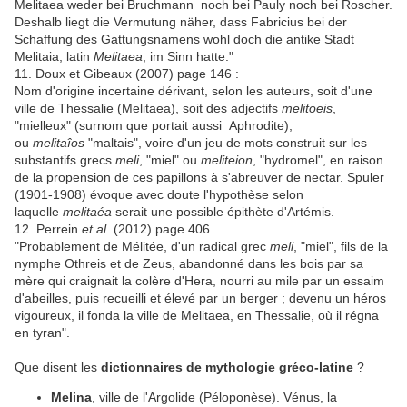
Melitaea weder bei Bruchmann noch bei Pauly noch bei Roscher.
Deshalb liegt die Vermutung näher, dass Fabricius bei der
Schaffung des Gattungsnamens wohl doch die antike Stadt
Melitaia, latin
Melitaea
, im Sinn hatte."
11. Doux et Gibeaux (2007) page 146 :
Nom d'origine incertaine dérivant, selon les auteurs, soit d'une
ville de Thessalie (Melitaea), soit des adjectifs
melitoeis
,
"mielleux" (surnom que portait aussi Aphrodite),
ou
melitaîos
"maltais", voire d'un jeu de mots construit sur les
substantifs grecs
meli
, "miel" ou
meliteion
, "hydromel", en raison
de la propension de ces papillons à s'abreuver de nectar. Spuler
(1901-1908) évoque avec doute l'hypothèse selon
laquelle
melitaéa
serait une possible épithète d'Artémis.
12. Perrein
et al.
(2012) page 406.
"Probablement de Mélitée, d'un radical grec
meli
, "miel", fils de la
nymphe Othreis et de Zeus, abandonné dans les bois par sa
mère qui craignait la colère d'Hera, nourri au mile par un essaim
d'abeilles, puis recueilli et élevé par un berger ; devenu un héros
vigoureux, il fonda la ville de Melitaea, en Thessalie, où il régna
en tyran".
Que disent les
dictionnaires de mythologie gréco-latine
?
Melina
, ville de l'Argolide (Péloponèse). Vénus, la