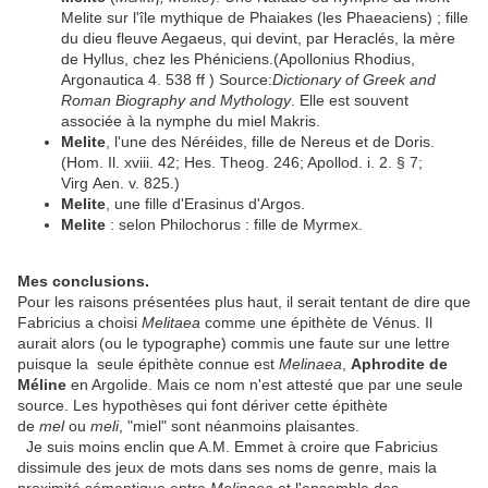
Melite sur l'île mythique de Phaiakes (les Phaeaciens) ; fille
du dieu fleuve Aegaeus, qui devint, par Heraclés, la mère
de Hyllus, chez les Phéniciens.(Apollonius Rhodius,
Argonautica 4. 538 ff ) Source:
Dictionary of Greek and
Roman Biography and Mythology
. Elle est souvent
associée à la nymphe du miel Makris.
Melite
, l'une des Néréides, fille de Nereus et de Doris.
(Hom. Il. xviii. 42; Hes. Theog. 246; Apollod. i. 2. § 7;
Virg Aen. v. 825.)
Melite
, une fille d'Erasinus d'Argos.
Melite
: selon Philochorus : fille de Myrmex.
Mes conclusions.
Pour les raisons présentées plus haut, il serait tentant de dire que
Fabricius a choisi
Melitaea
comme une épithète de Vénus. Il
aurait alors (ou le typographe) commis une faute sur une lettre
puisque la seule épithète connue est
Melinaea
,
Aphrodite de
Méline
en Argolide. Mais ce nom n'est attesté que par une seule
source. Les hypothèses qui font dériver cette épithète
de
mel
ou
meli
, "miel" sont néanmoins plaisantes.
Je suis moins enclin que A.M. Emmet à croire que Fabricius
dissimule des jeux de mots dans ses noms de genre, mais la