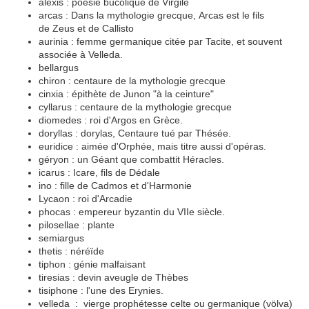
alexis : poésie bucolique de Virgile
arcas : Dans la mythologie grecque, Arcas est le fils
de Zeus et de Callisto
aurinia : femme germanique citée par Tacite, et souvent
associée à Velleda.
bellargus
chiron : centaure de la mythologie grecque
cinxia : épithète de Junon "à la ceinture"
cyllarus : centaure de la mythologie grecque
diomedes : roi d'Argos en Grèce.
doryllas : dorylas, Centaure tué par Thésée.
euridice : aimée d'Orphée, mais titre aussi d'opéras.
géryon : un Géant que combattit Héracles.
icarus : Icare, fils de Dédale
ino : fille de Cadmos et d'Harmonie
Lycaon : roi d'Arcadie
phocas : empereur byzantin du VIIe siècle.
pilosellae : plante
semiargus
thetis : néréïde
tiphon : génie malfaisant
tiresias : devin aveugle de Thèbes
tisiphone : l'une des Erynies.
velleda : vierge prophétesse celte ou germanique (völva)