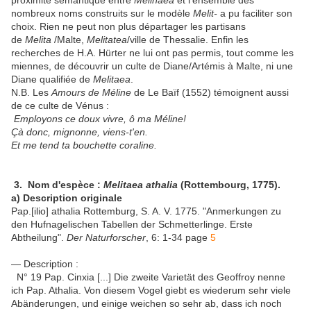
proximité sémantique entre
Melinaea
et l'ensemble des
nombreux noms construits sur le modèle
Melit-
a pu faciliter son
choix. Rien ne peut non plus départager les partisans
de
Melita
/Malte,
Melitatea
/ville de Thessalie. Enfin les
recherches de H.A. Hürter ne lui ont pas permis, tout comme les
miennes, de découvrir un culte de Diane/Artémis à Malte, ni une
Diane qualifiée de
Melitaea
.
N.B. Les
Amours de Méline
de Le Baïf (1552) témoignent aussi
de ce culte de Vénus :
Employons ce doux vivre, ô ma Méline!
Çà donc, mignonne, viens-t'en.
Et me tend ta bouchette coraline.
3.
Nom d'espèce :
Melitaea athalia
(Rottembourg, 1775).
a) Description originale
Pap.[ilio] athalia Rottemburg, S. A. V. 1775. "Anmerkungen zu
den Hufnagelischen Tabellen der Schmetterlinge. Erste
Abtheilung".
Der Naturforscher
, 6: 1-34 page
5
— Description :
N° 19 Pap. Cinxia [...] Die zweite Varietät des Geoffroy nenne
ich Pap. Athalia. Von diesem Vogel giebt es wiederum sehr viele
Abänderungen, und einige weichen so sehr ab, dass ich noch