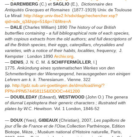
—
DAREMBERG
(C.) et
SAGLIO
(E.),
Dictionnaire des
Antiquités Grecques et Romaines
(1877-1919) Univ. de Toulouse
Le Mirail :
http://dagr.univ-tlse2.fr/sdx/dagr/rechercher.xsp?
qid=sdx_q3&hpp=51&p=7&filtre=A
—
DALE
(Charles William) 1890
The history of our British
butterflies containing - a full bibliographical note of each species,
with copious extracts from the old authors; and full descriptions of
all the British species, their eggs, caterpillars, chrysalides and
varieties, with a notice of their habits, localities, frequency,
J.
Kempster : London 1890
Archiv.org
.
—
DENIS
, J. N. C. M. &
SCHIFFERMÜLLER
, I.]
1775.
Ankündung eines systematischen Werkes von den
Schmetterlingen der Wienergegend, herausgegeben von einigen
Lehrern am k. k. Theresianum
.. Vienne. 322
pp.
http://gdz.sub.uni-goettingen.de/dms/load/img/?
PPN=PPN574458115&IDDOC=441200
—
DOUBLEDAY
(Edward),
WESTWOOD
(John O.)
The genera
of diurnal Lepidoptera their generic characters ; illustrated with
plates by W.C. Hewitson.
Vol. 1 London, 1846-52
—
DOUX
(Yves),
GIBEAUX
(Christian), 2007,
Les papillons de
jour d'Île de France et de l'Oise,
Collection Parthénope, Edition
Biotope, Mèze, ; Muséum national d'Histoire naturelle, Paris,