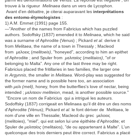
parmi les dénominations de Vénus. La réponse est négative ; on
trouve à la rigueur
Melinaea
dans un vers de Lycophon.
Avant d'en débattre, je citerai auparavant les
interprétations
des entomo-étymologistes
:
1) A.M. Emmet (1991) page 155.
—"Another of the names from Fabricius which has puzzled
authors. Sodoffsky (1837) emended it to
Melinaea
, which he said
was a surname of Aphrodite (Venus) ; Pickard
et al.
derive it
from
Melitaea
, the name of a town in Thessaly ; Macleod
from μελοεις (
melitoeis)
, "honeyed", according to him an epithet
of Aphrodite ; and Spuler from
μελιταίος
(
melitaios)
, "of or
belonging to Malta". Any one of the last three may be right.
Fabricius placed the fritillaries in two families, the larger one
in
Argynnis
, the smaller in
Melitaea
. Word-play was suggested for
the former name and is possible here too, an association
with
μελι (
meli)
, honey, from the butterflies's love of nectar, being
intended ;
μελιτειον
meliteion
, mead, is another possible source."
"Encore un nom de Fabricius qui a intrigué les auteurs.
Sodoffsky (1837) corrigeait en Melinaea qu'il dit être un des noms
d'Aphrodite (Vénus); Pickard
et al
. le font dériver de Melitaea, le
nom d'une ville en Thessalie; Macleod du grec μελοεις
(melitoies), "miel", qui est selon lui une épithète d'Aphrodite; et
Spuler de
μελιταίος
(melitaios), "de ou appartenant à Malte". L'un
quelconque des trois derniers peut être correct. Fabricius a placé