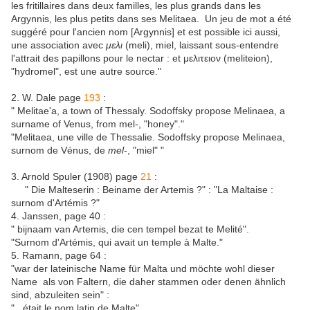
les fritillaires dans deux familles, les plus grands dans les
Argynnis, les plus petits dans ses Melitaea. Un jeu de mot a été
suggéré pour l'ancien nom [Argynnis] et est possible ici aussi,
une association avec
μελι
(meli), miel, laissant sous-entendre
l'attrait des papillons pour le nectar : et μελιτειον (meliteion),
"hydromel", est une autre source."
2. W. Dale page
193
:
" Melitae'a, a town of Thessaly. Sodoffsky propose Melinaea, a
surname of Venus, from mel-, "honey"."
"Melitaea, une ville de Thessalie. Sodoffsky propose Melinaea,
surnom de Vénus, de
mel
-, "miel" "
3. Arnold Spuler (1908) page
21
:
" Die Malteserin : Beiname der Artemis ?" : "La Maltaise :
surnom d'Artémis ?"
4. Janssen, page 40 :
" bijnaam van Artemis, die cen tempel bezat te Melité".
"Surnom d'Artémis, qui avait un temple à Malte."
5. Ramann, page 64 :
"war der lateinische Name für Malta und möchte wohl dieser
Name als von Faltern, die daher stammen oder denen ähnlich
sind, abzuleiten sein" :
"...était le nom latin de Malte"