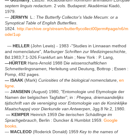
— Gozmány
, László:
Vocabularium nominum animalium Europae
septem linguis redactum
.
2 vols. Budapest: Akadémiai Kiadó,
1979.
—
JERMYN
L.:
The Butterfly Collector's Vade Mecum: or a
Synoptical Table of English Butterflies
.
1824.
http://archive.org/stream/butterflycollect00jerm#page/n6/m
ode/1up
—
HELLER
(John Lewis) - 1983 -"Studies in Linnaean method
and nomenclature",
Marburger Schriften zur Medizingeschichte
,
Bd.1983;7:1-326.Frankfurt am Main ; New York : P. Lang,
—HÜRTER
Hans-Arnold 1988 D
ie wissenschaftlichen
Schmetterlingsnamen,
Herleitung und Deutung, Bottrop ; Essen :
Pomp, 492 pages.
— ISAAK
(Mark)
Curiosities of the biological nomenclature
,
en
ligne
.
—
JANSENN
(August) 1980, "Entomologie und Etymologie der
Namen der belgischen Tagfalter"; in :
Phegea, driemaandelijks
tijdschrift van de vereniging voor Entomologie van de Koninklijke
Maatschappij voor Dierkunde van Antwerpen
, Jgg.8 Nr.2, 1980.
— KEMPER
Heinrich 1959
Die tierischen Schädlinge im
Sprachgebrauch
, Berlin : Duncker & Humblot 1959.
Google
books
.
—
MACLEOD
(Roderick Donald) 1959
Key to the names of