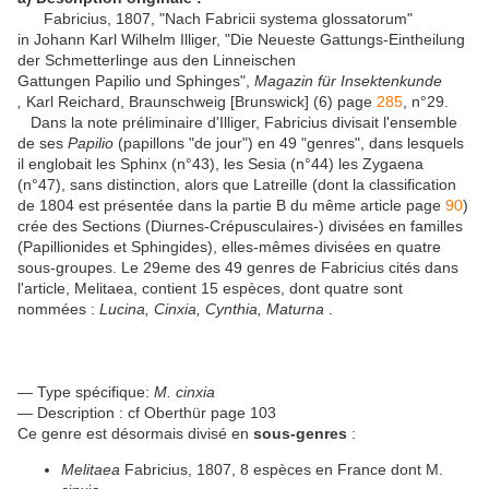
Fabricius, 1807, "Nach Fabricii systema glossatorum"
in Johann Karl Wilhelm Illiger, "Die Neueste Gattungs-Eintheilung
der Schmetterlinge aus den Linneischen
Gattungen Papilio und Sphinges",
Magazin für Insektenkunde
,
Karl Reichard, Braunschweig [Brunswick] (6) page
285
, n°29.
Dans la note préliminaire d'Illiger, Fabricius divisait l'ensemble
de ses
Papilio
(papillons "de jour") en 49 "genres", dans lesquels
il englobait les Sphinx (n°43), les Sesia (n°44) les Zygaena
(n°47), sans distinction, alors que Latreille (dont la classification
de 1804 est présentée dans la partie B du même article page
90
)
crée des Sections (Diurnes-Crépusculaires-) divisées en familles
(Papillionides et Sphingides), elles-mêmes divisées en quatre
sous-groupes. Le 29eme des 49 genres de Fabricius cités dans
l'article, Melitaea, contient 15 espèces, dont quatre sont
nommées :
Lucina, Cinxia, Cynthia, Maturna
.
— Type spécifique:
M. cinxia
— Description : cf Oberthür page 103
Ce genre est désormais divisé en
sous-genres
:
Melitaea
Fabricius, 1807, 8 espèces en France dont M.