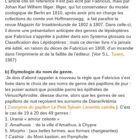
L'article cité en référence n'est pas écrit par Fabricius, mais par
Johan Karl Wilhem Illiger. Illiger, qui fut conservateur du musée
zoologique de Berlin en 1810, après avoir pris en charge les
collections du comte von Hoffmannsegg, a fait paraître la
revue
Magazin für Insektenkunde
de 1802 à 1807. Dans celle-ci,
il donne une présentation anticipée des genres de lépidoptères
que Fabricius s'apprête à publier dans son
Systema glossata
ou
Classification des Lépidoptères ; mais ce dernier livre n'a jamais
été édité, en raison du déces de Fabricius en 1808, d'un incendie
dans l'imprimerie et de la faillite de l'éditeur. (Voir S.L.
Tuxen
,
1967)
b) Étymologie du nom de genre.
Je dois d'abord rappeler à nouveau la règle que Fabricius s'est
fixée dans le choix de ses noms de genre des papillons de jour :
les puiser autant que possible parmi les épithètes de
Vénus/Aphrodite, déesse diurne, alors que les genres de ses
papillons de nuit reçoivent les surnoms de Diane/Artémis
(
Zoonymie du papillon Le Petit Sylvain Limenitis camilla.
). C'est
le cas de 19 à 20 des 49 genres :
1.
Urania
« amour celeste »
2.
Amathusia
: de la ville d'Amathus, à Chypre
5.
Morpho
: (aux belles formes, aux formes changeantes)
7.
Castnia
: du Mont kastion, en Pamphylie