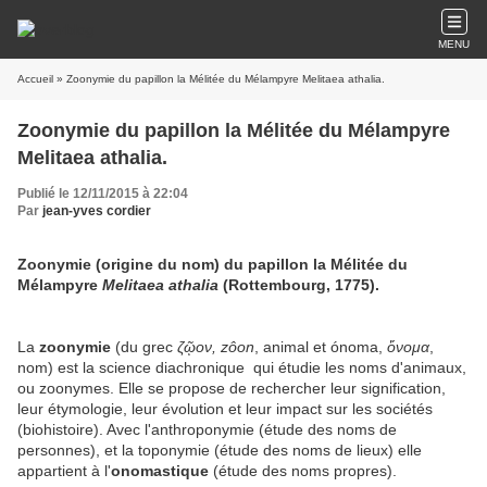
MENU
Accueil
» Zoonymie du papillon la Mélitée du Mélampyre Melitaea athalia.
Zoonymie du papillon la Mélitée du Mélampyre
Melitaea athalia.
Publié le 12/11/2015 à 22:04
Par
jean-yves cordier
Zoonymie (origine du nom) du papillon la Mélitée du
Mélampyre
Melitaea athalia
(Rottembourg, 1775).
La
zoonymie
(du grec
ζῷον, zôon
, animal et ónoma,
ὄνομα
,
nom) est la science diachronique qui étudie les noms d'animaux,
ou zoonymes. Elle se propose de rechercher leur signification,
leur étymologie, leur évolution et leur impact sur les sociétés
(biohistoire). Avec l'anthroponymie (étude des noms de
personnes), et la toponymie (étude des noms de lieux) elle
appartient à l'
onomastique
(étude des noms propres).