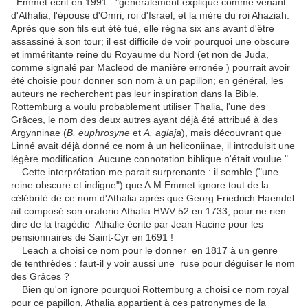
Emmet écrit en 1991 : "généralement expliqué comme venant
d'Athalia, l'épouse d'Omri, roi d'Israel, et la mère du roi Ahaziah.
Après que son fils eut été tué, elle régna six ans avant d'être
assassiné à son tour; il est difficile de voir pourquoi une obscure
et imméritante reine du Royaume du Nord (et non de Juda,
comme signalé par Macleod de manière erronée ) pourrait avoir
été choisie pour donner son nom à un papillon; en général, les
auteurs ne recherchent pas leur inspiration dans la Bible.
Rottemburg a voulu probablement utiliser Thalia, l'une des
Grâces, le nom des deux autres ayant déjà été attribué à des
Argynninae (
B. euphrosyne
et
A. aglaja
), mais découvrant que
Linné avait déjà donné ce nom à un heliconiinae, il introduisit une
légère modification. Aucune connotation biblique n'était voulue."
Cette interprétation me parait surprenante : il semble ("une
reine obscure et indigne") que A.M.Emmet ignore tout de la
célébrité de ce nom d'Athalia après que Georg Friedrich Haendel
ait composé son oratorio Athalia HWV 52 en 1733, pour ne rien
dire de la tragédie Athalie écrite par Jean Racine pour les
pensionnaires de Saint-Cyr en 1691 !
Leach a choisi ce nom pour le donner en 1817 à un genre
de tenthrèdes : faut-il y voir aussi une ruse pour déguiser le nom
des Grâces ?
Bien qu'on ignore pourquoi Rottemburg a choisi ce nom royal
pour ce papillon, Athalia appartient à ces patronymes de la