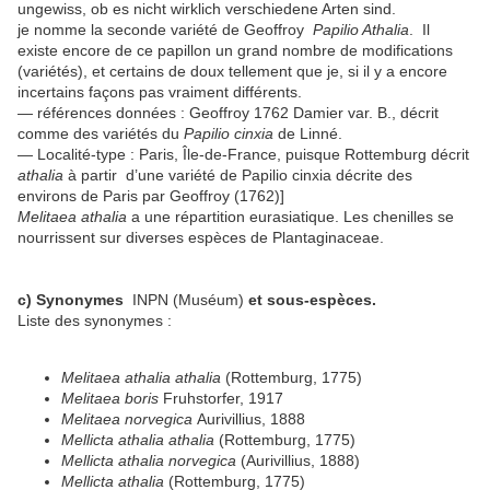
ungewiss, ob es nicht wirklich verschiedene Arten sind.
je nomme la seconde variété de Geoffroy
Papilio Athalia
. Il
existe encore de ce papillon un grand nombre de modifications
(variétés), et certains de doux tellement que je, si il y a encore
incertains façons pas vraiment différents.
— références données : Geoffroy 1762 Damier var. B., décrit
comme des variétés du
Papilio cinxia
de Linné.
— Localité-type : Paris, Île-de-France, puisque Rottemburg décrit
athalia
à partir d’une variété de Papilio cinxia décrite des
environs de Paris par Geoffroy (1762)]
Melitaea athalia
a une répartition eurasiatique. Les chenilles se
nourrissent sur diverses espèces de Plantaginaceae.
c) Synonymes
INPN (Muséum)
et sous-espèces.
Liste des synonymes :
Melitaea athalia athalia
(Rottemburg, 1775)
Melitaea boris
Fruhstorfer, 1917
Melitaea norvegica
Aurivillius, 1888
Mellicta athalia athalia
(Rottemburg, 1775)
Mellicta athalia norvegica
(Aurivillius, 1888)
Mellicta athalia
(Rottemburg, 1775)