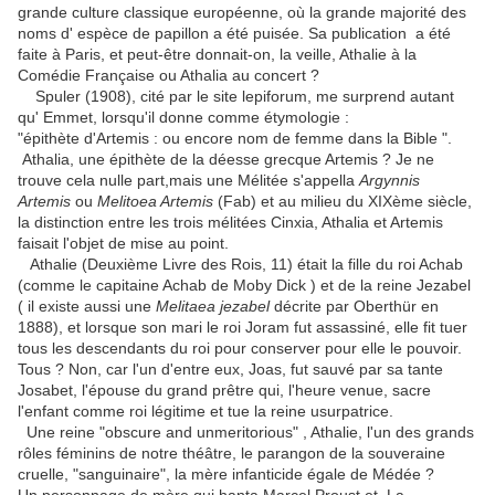
grande culture classique européenne, où la grande majorité des
noms d' espèce de papillon a été puisée. Sa publication a été
faite à Paris, et peut-être donnait-on, la veille, Athalie à la
Comédie Française ou Athalia au concert ?
Spuler (1908), cité par le site lepiforum, me surprend autant
qu' Emmet, lorsqu'il donne comme étymologie :
"épithète d'Artemis : ou encore nom de femme dans la Bible ".
Athalia, une épithète de la déesse grecque Artemis ? Je ne
trouve cela nulle part,mais une Mélitée s'appella
Argynnis
Artemis
ou
Melitoea Artemis
(Fab) et au milieu du XIXème siècle,
la distinction entre les trois mélitées Cinxia, Athalia et Artemis
faisait l'objet de mise au point.
Athalie (Deuxième Livre des Rois, 11) était la fille du roi Achab
(comme le capitaine Achab de Moby Dick ) et de la reine Jezabel
( il existe aussi une
Melitaea jezabel
décrite par Oberthür en
1888), et lorsque son mari le roi Joram fut assassiné, elle fit tuer
tous les descendants du roi pour conserver pour elle le pouvoir.
Tous ? Non, car l'un d'entre eux, Joas, fut sauvé par sa tante
Josabet, l'épouse du grand prêtre qui, l'heure venue, sacre
l'enfant comme roi légitime et tue la reine usurpatrice.
Une reine "obscure and unmeritorious" , Athalie, l'un des grands
rôles féminins de notre théâtre, le parangon de la souveraine
cruelle, "sanguinaire", la mère infanticide égale de Médée ?