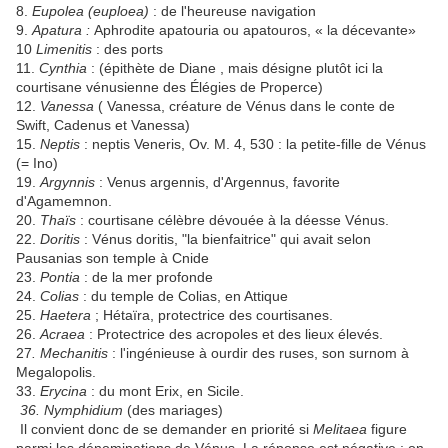
8.
Eupolea (euploea)
: de l'heureuse navigation
9.
Apatura :
Aphrodite apatouria ou apatouros, « la décevante»
10
Limenitis
: des ports
11.
Cynthia
: (épithète de Diane , mais désigne plutôt ici la
courtisane vénusienne des Élégies de Properce)
12.
Vanessa
( Vanessa, créature de Vénus dans le conte de
Swift, Cadenus et Vanessa)
15.
Neptis
: neptis Veneris, Ov. M. 4, 530 : la petite-fille de Vénus
(= Ino)
19.
Argynnis
: Venus argennis, d'Argennus, favorite
d'Agamemnon.
20.
Thaïs
: courtisane célèbre dévouée à la déesse Vénus.
22.
Doritis
: Vénus doritis, "la bienfaitrice" qui avait selon
Pausanias son temple à Cnide
23.
Pontia
: de la mer profonde
24.
Colias
: du temple de Colias, en Attique
25.
Haetera
; Hétaïra, protectrice des courtisanes.
26.
Acraea
: Protectrice des acropoles et des lieux élevés.
27
. Mechanitis
: l'ingénieuse à ourdir des ruses, son surnom à
Megalopolis.
33.
Erycina
: du mont Erix, en Sicile.
36. Nymphidium
(des mariages)
Il convient donc de se demander en priorité si
Melitaea
figure