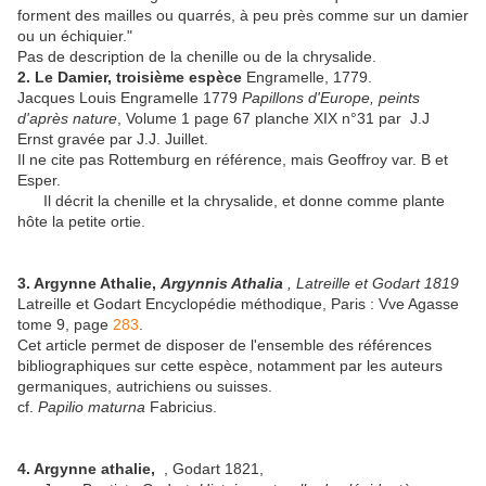
forment des mailles ou quarrés, à peu près comme sur un damier
ou un échiquier."
Pas de description de la chenille ou de la chrysalide.
2. Le Damier, troisième espèce
Engramelle, 1779.
Jacques Louis Engramelle 1779
Papillons d'Europe, peints
d'après nature
, Volume 1 page 67 planche XIX n°31 par J.J
Ernst gravée par J.J. Juillet.
Il ne cite pas Rottemburg en référence, mais Geoffroy var. B et
Esper.
Il décrit la chenille et la chrysalide, et donne comme plante
hôte la petite ortie.
3. Argynne Athalie,
Argynnis Athalia
, Latreille et Godart 1819
Latreille et Godart Encyclopédie méthodique, Paris : Vve Agasse
tome 9, page
283
.
Cet article permet de disposer de l'ensemble des références
bibliographiques sur cette espèce, notamment par les auteurs
germaniques, autrichiens ou suisses.
cf.
Papilio maturna
Fabricius.
4. Argynne athalie,
, Godart 1821,