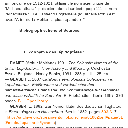
armoricaine de 1912-1921, utilisent le nom scientifique de
"Melitaea athalia" puis citent dans leur texte page 111 le nom
vernaculaire : "Le
Damier
d'Engramelle (M. athalia Rott.) est,
avec l'Artemis, la Mélitée la plus répandue. "
Bibliographie, liens et Sources.
I. Zoonymie des lépidoptères :
—
EMMET
(Arthur Maitland) 1991.
The Scientific Names of the
British Lepidoptera: Their History and Meaning,
Colchester,
Essex, England : Harley Books, 1991, 288 p. : ill. ; 25 cm.
—
GLASER
L, 1887
Catalogus etymologicus Coleoperum et
Lepidopterum. Erklärendes und verdeutschendes
namensverzeichnis der Käfer und Schmetterlinge fûr Liebhaber
und wissenschaftliche Sammler
, R. Friehändler : Berlin 1887, 396
pages.
BHL Openlibrary
.
— GLASER, L
, 1882 "Zur Nomenklatur des deutschen Tagfalter,
in
Entomologischen Nachrichten,
Stettin 1882 pages
303-3
17,
https://archive.org/stream/entomologischena81882berl#page/31
0/mode/2up/search/lycaena
)