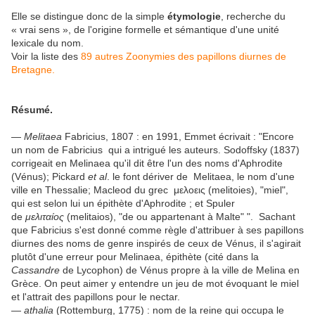
Elle se distingue donc de la simple
étymologie
, recherche du
« vrai sens », de l'origine formelle et sémantique d'une unité
lexicale du nom.
Voir la liste des
89 autres Zoonymies des papillons diurnes de
Bretagne.
Résumé.
—
Melitaea
Fabricius, 1807 : en 1991, Emmet écrivait : "Encore
un nom de Fabricius qui a intrigué les auteurs. Sodoffsky (1837)
corrigeait en Melinaea qu'il dit être l'un des noms d'Aphrodite
(Vénus); Pickard
et al
. le font dériver de Melitaea, le nom d'une
ville en Thessalie; Macleod du grec μελοεις (melitoies), "miel",
qui est selon lui un épithète d'Aphrodite ; et Spuler
de
μελιταίος
(melitaios), "de ou appartenant à Malte" ". Sachant
que Fabricius s'est donné comme règle d'attribuer à ses papillons
diurnes des noms de genre inspirés de ceux de Vénus, il s'agirait
plutôt d'une erreur pour Melinaea, épithète (cité dans la
Cassandre
de Lycophon) de Vénus propre à la ville de Melina en
Grèce. On peut aimer y entendre un jeu de mot évoquant le miel
et l'attrait des papillons pour le nectar.
—
athalia
(Rottemburg, 1775) : nom de la reine qui occupa le