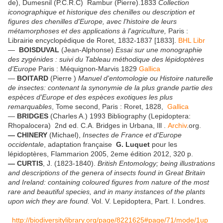
de), Dumesnil (P.C.R.C) Rambur (Pierre).1833
Collection
iconographique et historique des chenilles ou description et
figures des chenilles d'Europe, avec l'histoire de leurs
métamorphoses et des applications à l'agriculture,
Paris :
Librairie encyclopédique de Roret, 1832-1837 [1833].
BHL Libr
—
BOISDUVAL
(Jean-Alphonse)
Essai sur une monographie
des zygénides : suivi du Tableau méthodique des lépidoptères
d'Europe
Paris : Méquignon-Marvis 1829
Gallica
—
BOITARD
(Pierre )
Manuel d'entomologie ou Histoire naturelle
de insectes: contenant la synonymie de la plus grande partie des
espèces d'Europe et des espèces exotiques les plus
remarquables
, Tome second, Paris : Roret, 1828,
Gallica
—
BRIDGES
(Charles A.) 1993 Bibliography (Lepidoptera:
Rhopalocera) 2nd ed. C.A. Bridges in Urbana, Ill .
Archiv
.org.
— CHINERY
(Michael),
Insectes de France et d'Europe
occidentale
, adaptation française
G. Luquet
pour les
lépidoptères, Flammarion 2005, 2eme édition 2012, 320 p.
— CURTIS
, J. (1823-1840).
British Entomology; being illustrations
and descriptions of the genera of insects found in Great Britain
and Ireland: containing coloured figures from nature of the most
rare and beautiful species, and in many instances of the plants
upon wich they are found.
Vol. V. Lepidoptera, Part. I. Londres.
http://biodiversitylibrary.org/page/8221625#page/71/mode/1up