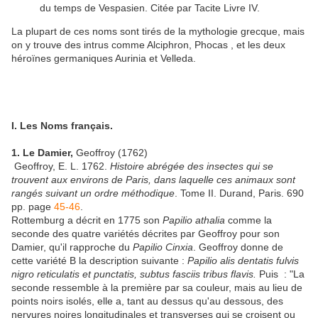
du temps de Vespasien. Citée par Tacite Livre IV.
La plupart de ces noms sont tirés de la mythologie grecque, mais
on y trouve des intrus comme Alciphron, Phocas , et les deux
héroïnes germaniques Aurinia et Velleda.
I. Les Noms français.
1. Le Damier,
Geoffroy (1762)
Geoffroy, E. L. 1762.
Histoire abrégée des insectes qui se
trouvent aux environs de Paris, dans laquelle ces animaux sont
rangés suivant un ordre méthodique
. Tome II. Durand, Paris. 690
pp. page
45-46
.
Rottemburg a décrit en 1775 son
Papilio athalia
comme la
seconde des quatre variétés décrites par Geoffroy pour son
Damier, qu'il rapproche du
Papilio Cinxia
. Geoffroy donne de
cette variété B la description suivante :
Papilio alis dentatis fulvis
nigro reticulatis et punctatis, subtus fasciis tribus flavis.
Puis : "La
seconde ressemble à la première par sa couleur, mais au lieu de
points noirs isolés, elle a, tant au dessus qu'au dessous, des
nervures noires longitudinales et transverses qui se croisent ou