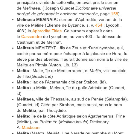
principale divinité de cette ville, en avait pris le surnom
de
Melinaea
. ( Joseph Guadet
Dictionnaire universel
abrégé de géographie ancienne comparée
, page
158
).
Melinaea ΜΕΛΙΝΑΙΑ:
surnom d'Aphrodite, venant de la
ville de Méline (Étienne de Byzance. s. v,
454
; Lycoph.
403.) in
Aphrodite Titles
. Ce surnom apparaît dans
le
Cassandre
de Lycophon, au vers 403 : "la déesse de
Castnium et de Melina".
Meliteus
ΜΕΛΙΤΕΥΣ : fils de Zeus et d'une nymphe, qui,
caché par sa mère pour échapper à la jalousie de Hera, fut
élevé par des abeilles. Il aurait donné son nom à la ville de
Melite en Phthia (Anton. Lib. 13)
Melita
: Malte, île de Mediterranée, et
Melita,
ville capitale
de l'île.(Guadet, id)
Melita
: lac de l'Acarnamie cité par Stabon. (id).
Melita
ou Melite, Meleda, île du golfe Adriatique.(Guadet,
id)
Melitaea,
ville de Thessalie, au sud de Penée (Salampria).
(Guadet, id) Citée par Strabon, mais aussi, sous le nom
de
Melitia
, par Thucydide.
Melite
: île de la côte Adriatique selon Agathemerus, Pline
(Melita), ou Ptolémée (
Melitina insula
) Dictionary
A.
Macbean
Melite
(
Μελιτη,
Melitê
). Une Naïade ou nymphe du Mont