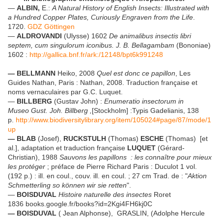
—
ALBIN,
E.:
A Natural History of English Insects: Illustrated with
a Hundred Copper Plates, Curiously Engraven from the Life
.
1720.
GDZ Göttingen
—
ALDROVANDI
(Ulysse) 1602
De animalibus insectis libri
septem, cum singulorum iconibus. J. B. Bellagambam
(Bononiae)
1602 :
http://gallica.bnf.fr/ark:/12148/bpt6k991248
— BELLMANN
Heiko, 2008
Quel est donc ce papillon
, Les
Guides Nathan, Paris : Nathan, 2008. Traduction française et
noms vernaculaires par G.C. Luquet.
—
BILLBERG
(Gustav John) :
Enumeratio insectorum in
Museo
Gust. Joh. Billberg ,
[Stockholm] :Typis Gadelianis, 138
p.
http://www.biodiversitylibrary.org/item/105024#page/87/mode/1
up
— BLAB
(Josef),
RUCKSTULH
(Thomas)
ESCHE
(Thomas) [et
al.], adaptation et traduction française
LUQUET
(Gérard-
Christian), 1988
Sauvons les papillons
: les connaître pour mieux
les protéger
; préface de Pierre Richard Paris : Duculot 1 vol.
(192 p.) : ill. en coul., couv. ill. en coul. ; 27 cm Trad. de : "
Aktion
Schmetterling so können wir sie retten
".
—
BOISDUVAL
Histoire naturelle des insectes
Roret
1836 books.google.fr/books?id=2Kgi4FH6kj0C
— BOISDUVAL
( Jean Alphonse), GRASLIN, (Adolphe Hercule