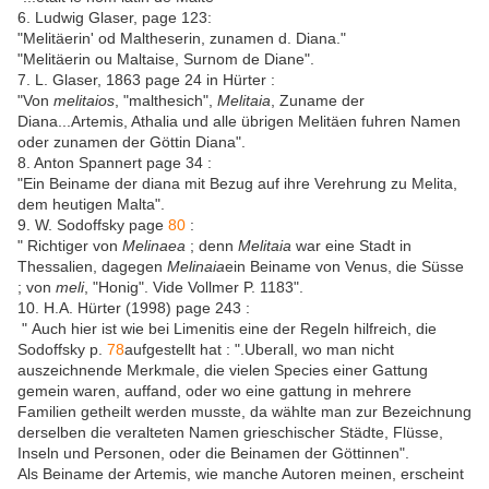
6. Ludwig Glaser, page 123:
"Melitäerin' od Maltheserin, zunamen d. Diana."
"Melitäerin ou Maltaise, Surnom de Diane".
7. L. Glaser, 1863 page 24 in Hürter :
"Von
melitaios
, "malthesich",
Melitaia
, Zuname der
Diana...Artemis, Athalia und alle übrigen Melitäen fuhren Namen
oder zunamen der Göttin Diana".
8. Anton Spannert page 34 :
"Ein Beiname der diana mit Bezug auf ihre Verehrung zu Melita,
dem heutigen Malta".
9. W. Sodoffsky page
80
:
" Richtiger von
Melinaea
; denn
Melitaia
war eine Stadt in
Thessalien, dagegen
Melinaia
ein Beiname von Venus, die Süsse
; von
meli
, "Honig". Vide Vollmer P. 1183".
10. H.A. Hürter (1998) page 243 :
" Auch hier ist wie bei Limenitis eine der Regeln hilfreich, die
Sodoffsky p.
78
aufgestellt hat : ".Uberall, wo man nicht
auszeichnende Merkmale, die vielen Species einer Gattung
gemein waren, auffand, oder wo eine gattung in mehrere
Familien getheilt werden musste, da wählte man zur Bezeichnung
derselben die veralteten Namen grieschischer Städte, Flüsse,
Inseln und Personen, oder die Beinamen der Göttinnen".
Als Beiname der Artemis, wie manche Autoren meinen, erscheint