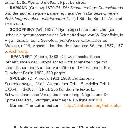
British Butterflies and moths
, 86 pp. Londres.
—
RAMANN
(Gustav) 1870-76,
Die Schmetterlinge Deutschlands
und der angrenzenden Länder in nach der Natur gezeichneten
Abbildungen nebst erläuterndem Text
, 4 Bände, Band 1, Arnstadt
1870-1876.
—
SODOFFSKY
(W), 1837. "Etymologische undersuchungen
ueber die gattungsnamen der Schmetterlinge von W Sodoffsky, in
Riga",
Bulletin de la Société impériale des naturalistes de
Moscou
, n° VI, Moscou : imprimerie d'Auguste Sémen, 1837, 167
p.
Archiv.org.
—
SPANNERT
(Anton), 1888, Die wissenschaftlichen
Benennungen der Europäischen Großschmetterlinge mit
sâmmtlichen anerkannten Varietâten und Aberationen, Karl
Duncker : Berlin,1888, 239 pages.
—SPULER
(Dr Arnold), 1901-1908,
Die Europas
Schmetterlinge
, . Vol.1. Allgemeiner Teil —Spezieller Teil. I-
CXXVIII + 1-386 + [1]-[6], 265 fig. dans le texte, E.
Schweizelbart'sche Verlagsbuchhandlung, Nägele und Dr
Sproesser édit., Stuttgart, Allemagne. En ligne sur
BHL
.
— Numen. The Latin lexicon
:
http://latinlexicon.org/index.php
II. Bibliographie entomologique : Rhopalocères.