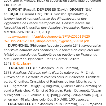
2007, 288 p. Préface, index et supervision scientifique de Gérard
Chr. Luquet.
— DUPONT
(Pascal),
DEMERGES
(David),
DROUET
(Eric)
et
LUQUET
(Gérard Chr.). 2013.
Révision systématique,
taxinomique et nomenclaturale des Rhopalocera et des
Zygaenidae de France métropolitaine. Conséquences sur
l’acquisition et la gestion des données d’inventaire
. Rapport
MMNHN-SPN 2013 - 19, 201 p.
http://www.mnhn.fr/spn/docs/rapports/SPN%202013%20-
%2019%20-%20Ref_Rhopaloceres_Zygenes_V2013.pdf
—
DUPONCHEL
(Philogène Auguste Joseph) 1849
Iconographie
et histoire naturelle des chenilles pour servir à de compléter une
l'Histoire naturelle des lépidoptères ou papillons de France, de
MM. Godart et Duponchel
. Paris : Germer Baillère,
1849.
BHL.Library
—
ENGRAMELLE
(R.P. Jacques Louis Florentin),
1779,
Papillons d'Europe peints d'après nature
par M; Ernst.
Gravés par M. Gérardin et coloriés sous leur direction. Première
partie. Chenilles, Crysalides et Papillons de jour [décrits par le
R.P. Engramelle, Religi[eux] Augustin, Quartier Saint-Germain] Se
vend à Paris chez M. Ernst et Gérardin. Paris : Delaguette/Basan
& Poignant 1779. Volume 1 [1]+[VIII],[i-xxxiv] - 206p-errata [i-vi], 3
pl. en noir, 48 planches coloriées (I-XLVIII), 100 espèces.
—
ENGRAMELLE
(R.P. Jacques Louis Florentin), 1779,
Papillons