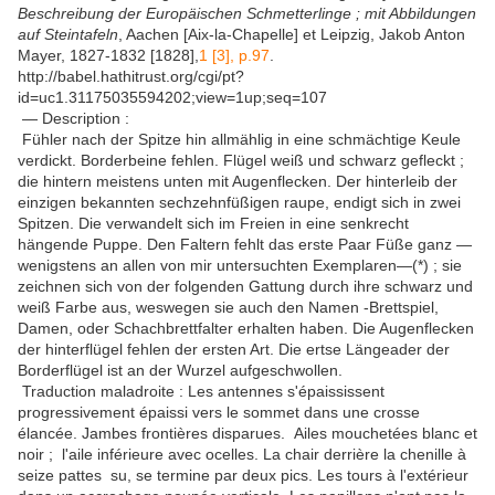
Beschreibung der Europäischen Schmetterlinge ; mit Abbildungen
auf Steintafeln
, Aachen [Aix-la-Chapelle] et Leipzig, Jakob Anton
Mayer, 1827-1832 [1828],
1 [3], p.97
.
http://babel.hathitrust.org/cgi/pt?
id=uc1.31175035594202;view=1up;seq=107
— Description :
Fühler nach der Spitze hin allmählig in eine schmächtige Keule
verdickt. Borderbeine fehlen. Flügel weiß und schwarz gefleckt ;
die hintern meistens unten mit Augenflecken. Der hinterleib der
einzigen bekannten sechzehnfüßigen raupe, endigt sich in zwei
Spitzen. Die verwandelt sich im Freien in eine senkrecht
hängende Puppe. Den Faltern fehlt das erste Paar Füße ganz —
wenigstens an allen von mir untersuchten Exemplaren—(*) ; sie
zeichnen sich von der folgenden Gattung durch ihre schwarz und
weiß Farbe aus, weswegen sie auch den Namen -Brettspiel,
Damen, oder Schachbrettfalter erhalten haben. Die Augenflecken
der hinterflügel fehlen der ersten Art. Die ertse Längeader der
Borderflügel ist an der Wurzel aufgeschwollen.
Traduction maladroite : Les antennes s'épaississent
progressivement épaissi vers le sommet dans une crosse
élancée. Jambes frontières disparues. Ailes mouchetées blanc et
noir ; l'aile inférieure avec ocelles. La chair derrière la chenille à
seize pattes su, se termine par deux pics. Les tours à l'extérieur