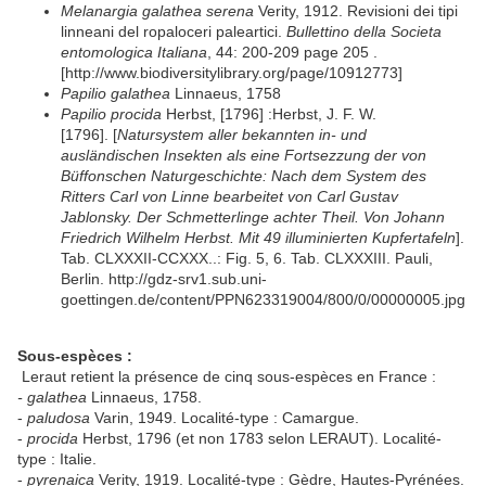
Melanargia galathea serena
Verity, 1912. Revisioni dei tipi
linneani del ropaloceri paleartici.
Bullettino della Societa
entomologica Italiana
, 44: 200-209 page 205 .
[http://www.biodiversitylibrary.org/page/10912773]
Papilio galathea
Linnaeus, 1758
Papilio procida
Herbst, [1796] :Herbst, J. F. W.
[1796]. [
Natursystem aller bekannten in- und
ausländischen Insekten als eine Fortsezzung der von
Büffonschen Naturgeschichte: Nach dem System des
Ritters Carl von Linne bearbeitet von Carl Gustav
Jablonsky. Der Schmetterlinge achter Theil. Von Johann
Friedrich Wilhelm Herbst. Mit 49 illuminierten Kupfertafeln
].
Tab. CLXXXII-CCXXX..: Fig. 5, 6. Tab. CLXXXIII. Pauli,
Berlin. http://gdz-srv1.sub.uni-
goettingen.de/content/PPN623319004/800/0/00000005.jpg
Sous-espèces :
Leraut retient la présence de cinq sous-espèces en France :
- galathea
Linnaeus, 1758.
-
paludosa
Varin, 1949. Localité-type : Camargue.
-
procida
Herbst, 1796 (et non 1783 selon LERAUT). Localité-
type : Italie.
-
pyrenaica
Verity, 1919. Localité-type : Gèdre, Hautes-Pyrénées.