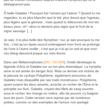
dédaigneront pas.
Ô belle Galatée ! Pourquoi fuir l'amant qui t'adore ? Quand tu me
regardes, tu es plus blanche que le lait, plus douce que l'agneau,
plus légère que la génisse ; mais quand tu détournes de moi tes
beaux yeux, oh ! alors tu deviens plus aigre que le fruit de la
vigne sauvage. [...]
Je sais, ô la plus belle des Nymphes ! oui, je sais pourquoi tu me
fuis ; c'est qu'un épais sourcil ombrageant mon front se prolonge
de l'une à l'autre oreille ; c'est que je n'ai qu'un oeil et que mon
nez élargi descend jusque sur mes lèvres.
Dans ses Métamorphoses (
XIII, 730-899
), Ovide développe la
légende d'Acis et Galatée sur un ton plus dramatique. La nymphe
aime et est aimée du berger Acis. Mais ce dernier est victime de
la jalousie du cyclope Polyphème, également amoureux de
Galatée mais disqualifié par ses traits monstrueux. Polyphème,
ayant surpris les deux amants, arrache un rocher de l'Etna et le
précipite sur Acis. Galatée, voyant des filets de sang sourdre
sous le rocher, les change en rivière, afin de pouvoir s'y baigner
tous les jours. Cette version sera reprise par de nombreux
poètes, comme un des exemples de l'amour non partagé