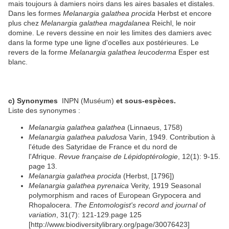
mais toujours à damiers noirs dans les aires basales et distales.
Dans les formes
Melanargia galathea procida
Herbst et encore
plus chez
Melanargia galathea magdalanea
Reichl, le noir
domine. Le revers dessine en noir les limites des damiers avec
dans la forme type une ligne d'ocelles aux postérieures. Le
revers de la forme
Melanargia galathea leucoderma
Esper est
blanc.
c) Synonymes
INPN (Muséum)
et sous-espèces.
Liste des synonymes :
Melanargia galathea galathea
(Linnaeus, 1758)
Melanargia galathea paludosa
Varin, 1949. Contribution à
l'étude des Satyridae de France et du nord de
l'Afrique.
Revue française de Lépidoptérologie
, 12(1): 9-15.
page 13.
Melanargia galathea procida
(Herbst, [1796])
Melanargia galathea pyrenaica
Verity, 1919 Seasonal
polymorphism and races of European Grypocera and
Rhopalocera.
The Entomologist's record and journal of
variation
, 31(7): 121-129.page 125
[http://www.biodiversitylibrary.org/page/30076423]