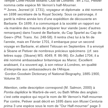
Temple Coffe-House Botanic Club de Londres : en 1702, Petiver
nomma cette espèce Mr Vernon's half-Mourner.
** Jones, Jezreel (d. 1731), voyageur et diplomate a été nommé
en 1698 secrétaire de la Royal Society. Sous ce patronage, il
partit la même année lors d'une expédition de découverte en
Barbarie. En 1699, il a communiqué à la société un rapport sur
«la manière des maures de préparer leur viande (avec d'autres
remarques) dans l'ouest de Barbarie, du Cap Spartel au Cap de
Geer» (Phil. Trans. Xxi. 248-58). Il rentra chez lui à la fin de
l'année, mais en Février 1701, il embarque pour un second
voyage en Barbarie, et atteint Tétouan en Septembre. Il a envoyé
à Sloane et Petiver de nombreux précieux spécimens (cf. ses
lettres supp. (Sloane) MS. 4049, ff. 86-96). En Juillet 1704, il a
été nommé ambassadeur britannique au Maroc. Excellent
arabisant, il a souvent agi, à son retour à Londres, en qualité
d'interprète aux ambassadeurs de l'Afrique.
Gordon Goodwin Dictionary of National Biography, 1885-1900,
Volume 30.
Attention, cette description correspond (M. Salmon, 2000) à
Pontia daplidice
le Marbré-de-vert, ou Bath White des anglais :
c'est cette espèce qui reçut le nom de Mr Vernon's Half-mourner.
Par contre, Petiver avait décrit en 1695 dans son
Musei Centuria
prima
3 une espèce sous le nom de "Our Half-mourner" page 3