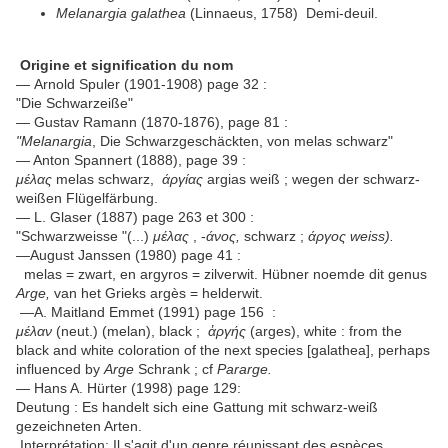
Melanargia galathea
(Linnaeus, 1758) Demi-deuil.
Origine et signification du nom
— Arnold Spuler (1901-1908) page 32 :
"Die Schwarzeiße"
— Gustav Ramann (1870-1876), page 81 :
"Melanargia
, Die Schwarzgeschäckten, von melas schwarz"
— Anton Spannert (1888), page 39 :
μέλας
melas schwarz,
άργίας
argias weiß ; wegen der schwarz-
weißen Flügelfärbung.
— L. Glaser (1887) page 263 et 300 :
"Schwarzweisse "(...)
μέλας
, -
άνος,
schwarz ;
άργος
weiss
).
—August Janssen (1980) page 41 :
melas = zwart, en argyros = zilverwit. Hübner noemde dit genus
Arge,
van het Grieks argès = helderwit.
—A. Maitland Emmet (1991) page 156 :
μέλαν
(neut.) (melan), black ;
ἀργής
(arges), white : from the
black and white coloration of the next species [galathea], perhaps
influenced by
Arge
Schrank ; cf
Pararge.
— Hans A. Hürter (1998) page 129:
Deutung : Es handelt sich eine Gattung mit schwarz-weiß
gezeichneten Arten.
Interprétation: Il s'agit d'un genre réunissant des espèces