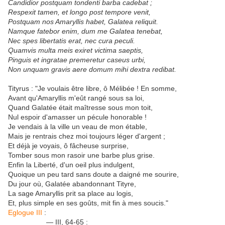
Candidior postquam tondenti barba cadebat ;
Respexit tamen, et longo post tempore venit,
Postquam nos Amaryllis habet, Galatea reliquit.
Namque fatebor enim, dum me Galatea tenebat,
Nec spes libertatis erat, nec cura peculi.
Quamvis multa meis exiret victima saeptis,
Pinguis et ingratae premeretur caseus urbi,
Non unquam gravis aere domum mihi dextra redibat.
Tityrus : "Je voulais être libre, ô Mélibée ! En somme,
Avant qu'Amaryllis m'eût rangé sous sa loi,
Quand Galatée était maîtresse sous mon toit,
Nul espoir d'amasser un pécule honorable !
Je vendais à la ville un veau de mon étable,
Mais je rentrais chez moi toujours léger d'argent ;
Et déjà je voyais, ô fâcheuse surprise,
Tomber sous mon rasoir une barbe plus grise.
Enfin la Liberté, d'un oeil plus indulgent,
Quoique un peu tard sans doute a daigné me sourire,
Du jour où, Galatée abandonnant Tityre,
La sage Amaryllis prit sa place au logis,
Et, plus simple en ses goûts, mit fin à mes soucis."
Eglogue III
:
— III, 64-65 :