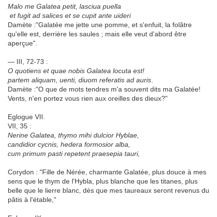
Malo me Galatea petit, lasciua puella
et fugit ad salices et se cupit ante uideri
Damète :"Galatée me jette une pomme, et s'enfuit, la folâtre
qu'elle est, derrière les saules ; mais elle veut d'abord être
aperçue".
— III, 72-73 :
O quotiens et quae nobis Galatea locuta est!
partem aliquam, uenti, diuom referatis ad auris
.
Damète :"O que de mots tendres m'a souvent dits ma Galatée!
Vents, n'en portez vous rien aux oreilles des dieux?"
Eglogue VII.
VII, 35 :
Nerine Galatea, thymo mihi dulcior Hyblae,
candidior cycnis, hedera formosior alba,
cum primum pasti repetent praesepia tauri,
Corydon : "Fille de Nérée, charmante Galatée, plus douce à mes
sens que le thym de l'Hybla, plus blanche que les titanes, plus
belle que le lierre blanc, dès que mes taureaux seront revenus du
pâtis à l'étable,"