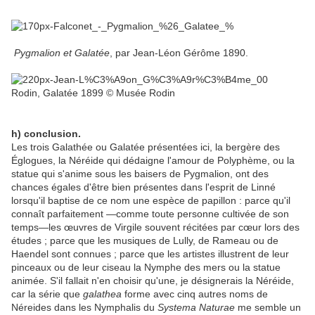
Pygmalion et Galatée
, par Jean-Léon Gérôme 1890.
Rodin, Galatée 1899 © Musée Rodin
h) conclusion.
Les trois Galathée ou Galatée présentées ici, la bergère des
Églogues, la Néréide qui dédaigne l'amour de Polyphème, ou la
statue qui s'anime sous les baisers de Pygmalion, ont des
chances égales d'être bien présentes dans l'esprit de Linné
lorsqu'il baptise de ce nom une espèce de papillon : parce qu'il
connaît parfaitement —comme toute personne cultivée de son
temps—les œuvres de Virgile souvent récitées par cœur lors des
études ; parce que les musiques de Lully, de Rameau ou de
Haendel sont connues ; parce que les artistes illustrent de leur
pinceaux ou de leur ciseau la Nymphe des mers ou la statue
animée. S'il fallait n'en choisir qu'une, je désignerais la Néréide,
car la série que
galathea
forme avec cinq autres noms de
Néreides dans les Nymphalis du
Systema Naturae
me semble un