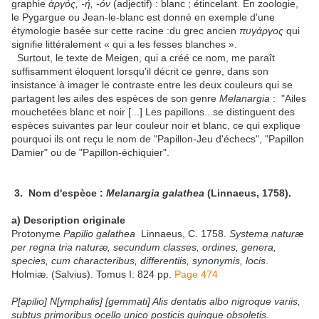
graphie
ἀργός, -ή, -όν
(adjectif) : blanc ; étincelant. En zoologie,
le Pygargue ou Jean-le-blanc est donné en exemple d'une
étymologie basée sur cette racine :du grec ancien
πυγάργος
qui
signifie littéralement « qui a les fesses blanches ».
Surtout, le texte de Meigen, qui a créé ce nom, me paraît
suffisamment éloquent lorsqu'il décrit ce genre, dans son
insistance à imager le contraste entre les deux couleurs qui se
partagent les ailes des espèces de son genre
Melanargia
: "Ailes
mouchetées blanc et noir [...] Les papillons...se distinguent des
espèces suivantes par leur couleur noir et blanc, ce qui explique
pourquoi ils ont reçu le nom de "Papillon-Jeu d'échecs", "Papillon
Damier" ou de "Papillon-échiquier".
3.
Nom d'espèce :
Melanargia galathea
(Linnaeus, 1758).
a) Description originale
Protonyme
Papilio galathea
Linnaeus, C. 1758.
Systema naturæ
per regna tria naturæ, secundum classes, ordines, genera,
species, cum characteribus, differentiis, synonymis, locis
.
Holmiæ. (Salvius). Tomus I: 824 pp.
Page 474
P[apilio] N[ymphalis] [gemmati] Alis dentatis albo nigroque variis,
subtus primoribus ocello unico posticis quinque obsoletis.