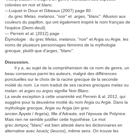
colorées en noir et blanc.
—Luquet in Doux et Gibeaux (2007) page 80 :
: du grec
Melas, melanos
, "noir" et
arges
, "blanc". Allusion aux
couleurs du papillon, qui ont également inspiré le nom français de
l'espèce (Demi-deuil).
— Perrein et al. (2012) page :
Étymologie : du grec
Melas, melanos
, "noir" et Argia ou Argie, les
noms de plusieurs personnages féminins de la mythologie
grecque, plutôt que d'
arges
, "blanc".
Discussion.
Il y a, au sujet de la compréhension de ce nom de genre, un
beau consensus parmi les auteurs, malgré des différences
ponctuelles sur le choix de la racine grecque de la seconde
moitié du nom. Le nom traduit de ses racines grecques
melas
ou
melan-
et
arges
ou
argos
signifie Noir-Blanc.
La seule exception à cette unanimité est Perrein & al. 2012, qui
suggère pour la deuxième moitié du nom Argia ou Argie. Dans la
mythologie grecque, Argie ou Argia (en grec
ancien
Ἀργεία
/ Argeía), fille d'Adraste, est l'épouse de Polynice.
Mais rien ne semble justifier cette hypothèse. Le mot
grec
άσπρος
"blanc" est bien attesté dans les dictionnaires en
alternative avec
λευκός
(leucos), même sens. On trouve les