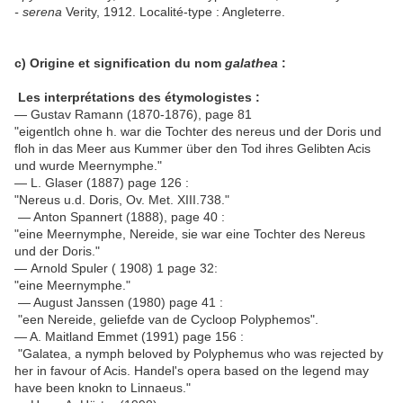
- serena
Verity, 1912. Localité-type : Angleterre.
c) Origine et signification du nom
galathea
:
Les interprétations des étymologistes :
— Gustav Ramann (1870-1876), page 81
"eigentlch ohne h. war die Tochter des nereus und der Doris und
floh in das Meer aus Kummer über den Tod ihres Gelibten Acis
und wurde Meernymphe."
— L. Glaser (1887) page 126 :
"Nereus u.d. Doris, Ov. Met. XIII.738."
— Anton Spannert (1888), page 40 :
"eine Meernymphe, Nereide, sie war eine Tochter des Nereus
und der Doris."
— Arnold Spuler ( 1908) 1 page 32:
"eine Meernymphe."
— August Janssen (1980) page 41 :
"een Nereide, geliefde van de Cycloop Polyphemos".
— A. Maitland Emmet (1991) page 156 :
"Galatea, a nymph beloved by Polyphemus who was rejected by
her in favour of Acis. Handel's opera based on the legend may
have been knokn to Linnaeus."