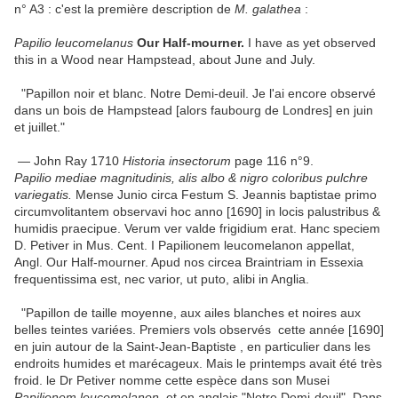
n° A3 : c'est la première description de
M. galathea
:
Papilio leucomelanus
Our Half-mourner.
I have as yet observed
this in a Wood near Hampstead, about June and July.
"Papillon noir et blanc. Notre Demi-deuil. Je l'ai encore observé
dans un bois de Hampstead [alors faubourg de Londres] en juin
et juillet."
— John Ray 1710
Historia insectorum
page 116 n°9.
Papilio mediae magnitudinis, alis albo & nigro coloribus pulchre
variegatis.
Mense Junio circa Festum S. Jeannis baptistae primo
circumvolitantem observavi hoc anno [1690] in locis palustribus &
humidis praecipue. Verum ver valde frigidium erat. Hanc speciem
D. Petiver in Mus. Cent. I Papilionem leucomelanon appellat,
Angl. Our Half-mourner. Apud nos circea Braintriam in Essexia
frequentissima est, nec varior, ut puto, alibi in Anglia.
"Papillon de taille moyenne, aux ailes blanches et noires aux
belles teintes variées. Premiers vols observés cette année [1690]
en juin autour de la Saint-Jean-Baptiste , en particulier dans les
endroits humides et marécageux. Mais le printemps avait été très
froid. le Dr Petiver nomme cette espèce dans son Musei
Papilionem leucomelanon
, et en anglais "Notre Demi-deuil". Dans