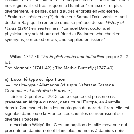
nos régions, il est très fréquent à Braintree* en Essex, et plus
diversement, je pense, dans d'autres endroits en Angleterre."
* Braintree : résidence (?) du docteur Samuel Dale, voisin et ami
de John Ray, qui le remercie dans sa préface de son
History of
Plants
(1704) en ses termes : “Samuel Dale, doctor and
physician, my neighbour and friend at Braintree who checked
synonyms, corrected errors, and supplied omissions”.
— Wilkes 1747-49
The English moths and butterflies
page 52 t.2
b.1
The Marmoris (1741-42) ; The Marble Butterfly (1747-49)
c) Localité-type et répartition.
— Localité-type : Allemagne (cf supra
Habitat in Gramine
Germaniae et australioris Europae.)
— Selon Dupont & al. 2013, cette espèce est présente est
présente en Afrique du nord, dans toute l’Europe, en Anatolie,
dans le Caucase et dans les montagnes du nord de l’Iran. Elle est
signalée dans toute la France. Les chenilles se nourrissent sur
diverses Poaceae.
— description Wikipédia : C'est un papillon de taille moyenne qui
présente un damier noir et blanc plus ou moins à damiers noirs