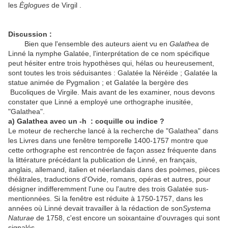
les
Èglogues
de Virgil .
Discussion :
Bien que l'ensemble des auteurs aient vu en
Galathea
de
Linné la nymphe Galatée, l'interprétation de ce nom spécifique
peut hésiter entre trois hypothèses qui, hélas ou heureusement,
sont toutes les trois séduisantes : Galatée la Néréide ; Galatée la
statue animée de Pygmalion ; et Galatée la bergère des
Bucoliques de Virgile. Mais avant de les examiner, nous devons
constater que Linné a employé une orthographe inusitée,
"Galathea".
a) Galathea avec un -h : coquille ou indice ?
Le moteur de recherche lancé à la recherche de "Galathea" dans
les Livres dans une fenêtre temporelle 1400-1757 montre que
cette orthographe est rencontrée de façon assez fréquente dans
la littérature précédant la publication de Linné, en français,
anglais, allemand, italien et néerlandais dans des poèmes, pièces
théâtrales, traductions d'Ovide, romans, opéras et autres, pour
désigner indifferemment l'une ou l'autre des trois Galatée sus-
mentionnées. Si la fenêtre est réduite à 1750-1757, dans les
années où Linné devait travailler à la rédaction de son
Systema
Naturae
de 1758, c'est encore un soixantaine d'ouvrages qui sont
signalés.