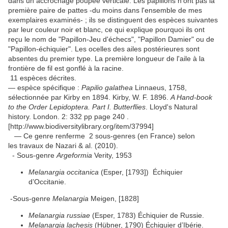
dans un accrochage poupée verticale. Les papillons n'ont pas la
première paire de pattes -du moins dans l'ensemble de mes
exemplaires examinés- ; ils se distinguent des espèces suivantes
par leur couleur noir et blanc, ce qui explique pourquoi ils ont
reçu le nom de "Papillon-Jeu d'échecs", "Papillon Damier" ou de
"Papillon-échiquier". Les ocelles des ailes postérieures sont
absentes du premier type. La première longueur de l'aile à la
frontière de fil est gonflé à la racine.
11 espèces décrites.
— espèce spécifique :
Papilio galathea
Linnaeus, 1758,
sélectionnée par Kirby en 1894. Kirby, W. F. 1896.
A Hand-book
to the Order Lepidoptera. Part I. Butterflies
. Lloyd's Natural
history. London. 2: 332 pp page 240 .
[http://www.biodiversitylibrary.org/item/37994]
— Ce genre renferme 2 sous-genres (en France) selon
les travaux de Nazari & al. (2010).
- Sous-genre
Argeformia
Verity, 1953
Melanargia occitanica
(Esper, [1793]) Échiquier
d’Occitanie.
-Sous-genre
Melanargia
Meigen, [1828]
Melanargia russiae
(Esper, 1783) Échiquier de Russie.
Melanargia lachesis
(Hübner, 1790) Échiquier d’Ibérie.