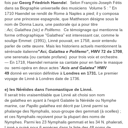
fois par
Georg Friedrich Haende
l. Selon François-Joseph Fétis
dans sa Biographie universelle des musiciens Volume 5 : " En
1710 Haendel se rendit de Rome à Naples a pied; il y composa
pour une princesse espagnole, que Mattheson désigne sous le
nom de Donna Laura, une pastorale qui a pour titre
:
Aci, Galathea (sic) e Polifemo
. Ce témoignage qui mentionne la
forme orthographique "Galathea" est interessant car, comme le
soulige Emmet (1991), Linné pouvait, en 1758, avoir entendu
parler de cette œuvre. Mais les historiens actuels mentionnent la
sérénade italienne
"
Aci, Galattea e Polifemo
", HWV 72 de 1708
,
une serenata (ou cantate profane) pour trois voix et orchestre.
— En 1718, Haendel remanie sa cantate pour en faire le masque
ou semi-opéra en deux actes "
Acis and Galatea
" HWV
49
donné en version définitive à
Londres en 1731.
Le premier
voyage de Linné à Londres date de 1736.
e) les Néréides dans l'onomastique de Linné.
Il serait très vraisemblable que Linné ait choisi son nom
de
galathea
en ayant à l'esprit Galatée la Néréide ou Nymphe
marine, car
Papilio galathea
est décrit par Linné parmi sa
phalange des Nymphalis, sous-groupe des gemmati (à ocelles) ;
et ces Nymphalis reçoivent pour la plupart des noms de
Nymphes. Parmi les 23 Nymphalis gemmati et les 34 N. phalerati,
Linné a puisé pour 6 espèces dans la liste des 48 noms de