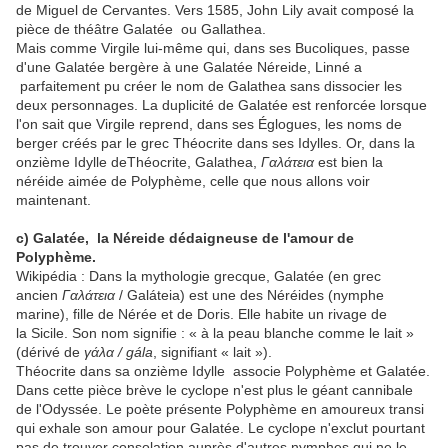
de Miguel de Cervantes. Vers 1585, John Lily avait composé la
pièce de théâtre Galatée ou
Gallathea.
Mais comme Virgile lui-même qui, dans ses Bucoliques, passe
d'une Galatée bergère à une Galatée Néreide, Linné a
parfaitement pu créer le nom de Galathea sans dissocier les
deux personnages. La duplicité de Galatée est renforcée lorsque
l'on sait que Virgile reprend, dans ses Églogues, les noms de
berger créés par le grec Théocrite dans ses Idylles. Or, dans la
onzième Idylle deThéocrite, Galathea,
Γαλάτεια
est bien la
néréide aimée de Polyphème, celle que nous allons voir
maintenant.
c) Galatée, la Néreide dédaigneuse de l'amour de
Polyphème.
Wikipédia : Dans la mythologie grecque, Galatée (en grec
ancien
Γαλάτεια
/
Galáteia
) est une des Néréides (nymphe
marine), fille de Nérée et de Doris. Elle habite un rivage de
la Sicile. Son nom signifie : « à la peau blanche comme le lait »
(dérivé de
γάλα
/
gála
, signifiant « lait »).
Théocrite dans sa onzième Idylle associe Polyphème et Galatée.
Dans cette pièce brève le cyclope n'est plus le géant cannibale
de l'Odyssée. Le poète présente Polyphème en amoureux transi
qui exhale son amour pour Galatée. Le cyclope n'exclut pourtant
pas de trouver consolation auprès d'autres nymphes qui ne le