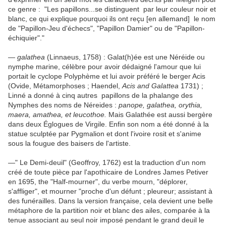
ce genre : "Les papillons...se distinguent par leur couleur noir et
blanc, ce qui explique pourquoi ils ont reçu [en allemand] le nom
de "Papillon-Jeu d'échecs", "Papillon Damier" ou de "Papillon-
échiquier"."
—
galathea
(Linnaeus, 1758) : Galat(h)ée est une Néréide ou
nymphe marine, célèbre pour avoir dédaigné l'amour que lui
portait le cyclope Polyphème et lui avoir préféré le berger Acis
(Ovide, Métamorphoses ; Haendel,
Acis and Galattea
1731) ;
Linné a donné à cinq autres papillons de la phalange des
Nymphes des noms de Néreides :
panope, galathea, orythia,
maera,
amathea,
et
leucothoe.
Mais Galathée est aussi bergère
dans deux Églogues de Virgile. Enfin son nom a été donné à la
statue sculptée par Pygmalion et dont l'ivoire rosit et s'anime
sous la fougue des baisers de l'artiste.
—" Le Demi-deuil" (Geoffroy, 1762) est la traduction d'un nom
créé de toute pièce par l'apothicaire de Londres James Petiver
en 1695, the "Half-mourner", du verbe mourn, "déplorer,
s'affliger", et mourner "proche d'un défunt ; pleureur; assistant à
des funérailles. Dans la version française, cela devient une belle
métaphore de la partition noir et blanc des ailes, comparée à la
tenue associant au seul noir imposé pendant le grand deuil le