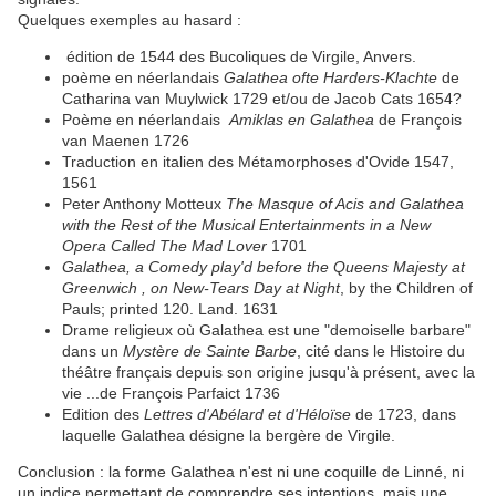
Quelques exemples au hasard :
édition de 1544 des Bucoliques de Virgile, Anvers.
poème en néerlandais
Galathea ofte Harders-Klachte
de
Catharina van Muylwick 1729 et/ou de Jacob Cats 1654?
Poème en néerlandais
Amiklas en Galathea
de François
van Maenen 1726
Traduction en italien des Métamorphoses d'Ovide 1547,
1561
Peter Anthony Motteux
The Masque of Acis and Galathea
with the Rest of the Musical Entertainments in a New
Opera Called The Mad Lover
1701
Galathea, a Comedy play'd before the Queens Majesty at
Greenwich , on New-Tears Day at Night
, by the Children of
Pauls; printed 120. Land. 1631
Drame religieux où Galathea est une "demoiselle barbare"
dans un
Mystère de Sainte Barbe
, cité dans le Histoire du
théâtre français depuis son origine jusqu'à présent, avec la
vie ...de François Parfaict 1736
Edition des
Lettres d'Abélard et d'Héloïse
de 1723, dans
laquelle Galathea désigne la bergère de Virgile.
Conclusion : la forme Galathea n'est ni une coquille de Linné, ni
un indice permettant de comprendre ses intentions, mais une