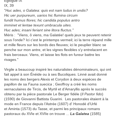
Eglogue IX
IX, 39
"
Huc ades, o Galatea: quis est nam ludus in undis?
Hic uer purpureum, uarios hic flumina circum
fundit humus flores; hic candida populus antro
imminet et lentae texunt umbracula uites.
Huc ades; insani feriant sine litora fluctus."
Méris : "Viens, ô viens, ma Galatée! quels jeux te peuvent retenir
sous l'onde? Ici c'est le printemps vermeil; ici la terre répand mille
et mille fleurs sur les bords des fleuves; ici le peuplier blanc se
penche sur mon antre, et les vignes flexibles s'y entrelacent en
frais berceaux. Viens, et laisse les flots en fureur battre les
rivages."
Virgile a beaucoup inspiré les naturalistes dénominateurs, qui ont
fait appel à son Énéide ou à ses Bucoliques. Linné avait donné
les noms des bergers Alexis et Corydon à deux espèces de
papillon de sa
Fauna suecica
; Geoffroy a créé les noms
vernaculaires de Tircis, de Myrtil et d'Amaryllis après le succès
obtenu par la pièce pastorale Le Berger fidèle (
Il Pastor fido
)
(1590) de Giovanni Battista Guarini. Les pastorales étaient à la
mode en France depuis l'Astrée (1607) d' Honodé d'Urfé
et Aminta (1573) du Tasse, et parmi les principaux romans
pastoraux du XVIe et XVIIe on trouve ...
La Galatea
(1585)