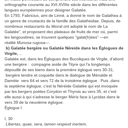
orthographe courante au XVI-XVIIIe siècle dans les différentes
langues européennes pour désigner Galatée.
En 1793, Fabricius, ami de Linné, a donné le nom de Galathea à
un genre de crustacés de la famille des Galatheidae. Depuis, de
nombreux restaurants du littoral ont adopté le nom de La
Galatée", et proposent des plateaux de fruits de mer où, parmi
les langoustines, se trouvent quelques "galat(h)ées" —en
réalité
Munosa rugosa
—.
b) Galatée bergère
ou Galatée Néreide
dans les Églogues de
Virgile, .
Galatée est, dans les Églogues des Bucoliques de Virgile, d'abord
une bergère : compagne avide de Tityre qui l'a longtemps
dépouillé de ses biens dans la première églogue vers 30-31,
bergère tendre et coquette dans le dialogue de Ménalde et
Damète vers 64 et vers 72 de la troisième églogue . Puis ,dans
la septième églogue, c'est la Néréide Galatée qui est invoquée
par les bergers poètes Corydon et Thyrsis au vers 35, et c'est
elle aussi à qui s'adresse le berger Méris face à Lycidas dans le
vers 39 de la neuvième églogue.
Églogue I
I, 30 :
Libertas, quae, sera, tamen respexit inertem,