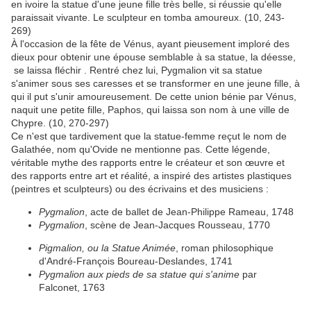
en ivoire la statue d'une jeune fille très belle, si réussie qu'elle
paraissait vivante. Le sculpteur en tomba amoureux. (10, 243-
269)
À l'occasion de la fête de Vénus, ayant pieusement imploré des
dieux pour obtenir une épouse semblable à sa statue, la déesse,
se laissa fléchir . Rentré chez lui, Pygmalion vit sa statue
s'animer sous ses caresses et se transformer en une jeune fille, à
qui il put s'unir amoureusement. De cette union bénie par Vénus,
naquit une petite fille, Paphos, qui laissa son nom à une ville de
Chypre. (10, 270-297)
Ce n'est que tardivement que la statue-femme reçut le nom de
Galathée, nom qu'Ovide ne mentionne pas. Cette légende,
véritable mythe des rapports entre le créateur et son œuvre et
des rapports entre art et réalité, a inspiré des artistes plastiques
(peintres et sculpteurs) ou des écrivains et des musiciens :
Pygmalion
, acte de ballet de Jean-Philippe Rameau, 1748
Pygmalion
, scène de Jean-Jacques Rousseau, 1770
Pigmalion, ou la Statue Animée
, roman philosophique
d'André-François Boureau-Deslandes, 1741
Pygmalion aux pieds de sa statue qui s'anime
par
Falconet, 1763