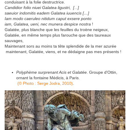
conduisant à la folie destructrice.
Candidior folio niuei Galatea ligustri, [...]
saeuior indomitis eadem Galatea iuuencis […]
Iam modo caeruleo nitidum caput exsere ponto
iam, Galatea, ueni, nec munera despice nostra
!
Galatée, plus blanche que les feuilles du troène neigeux,
Galatée, en même temps plus farouche que des taureaux
sauvages,
Maintenant sors au moins ta tête splendide de la mer azurée
maintenant, Galatée, viens, et ne dédaigne pas mes présents !
Polyphème surprenant Acis et Galatée
. Groupe d'Ottin,
ornant la fontaine Médicis, à Paris.
(© Photo : Serge Jodra, 2010)
.