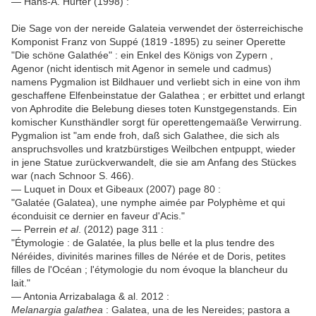
— Hans-A. Hürter (1998) :
Die Sage von der nereide Galateia verwendet der österreichische
Komponist Franz von Suppé (1819 -1895) zu seiner Operette
"Die schöne Galathée" : ein Enkel des Königs von Zypern ,
Agenor (nicht identisch mit Agenor in semele und cadmus)
namens Pygmalion ist Bildhauer und verliebt sich in eine von ihm
geschaffene Elfenbeinstatue der Galathea ; er erbittet und erlangt
von Aphrodite die Belebung dieses toten Kunstgegenstands. Ein
komischer Kunsthändler sorgt für operettengemaäße Verwirrung.
Pygmalion ist "am ende froh, daß sich Galathee, die sich als
anspruchsvolles und kratzbürstiges Weilbchen entpuppt, wieder
in jene Statue zurückverwandelt, die sie am Anfang des Stückes
war (nach Schnoor S. 466).
— Luquet in Doux et Gibeaux (2007) page 80 :
"Galatée (Galatea), une nymphe aimée par Polyphème et qui
éconduisit ce dernier en faveur d'Acis."
— Perrein
et al
. (2012) page 311 :
"Étymologie : de Galatée, la plus belle et la plus tendre des
Néréides, divinités marines filles de Nérée et de Doris, petites
filles de l'Océan ; l'étymologie du nom évoque la blancheur du
lait."
— Antonia Arrizabalaga & al. 2012 :
Melanargia galathea
: Galatea, una de les Nereides; pastora a