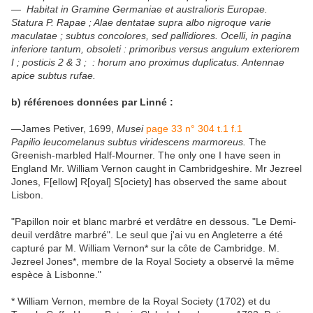
— Habitat in Gramine Germaniae et australioris Europae.
Statura P. Rapae ; Alae dentatae supra albo nigroque varie
maculatae ; subtus concolores, sed pallidiores. Ocelli, in pagina
inferiore tantum, obsoleti : primoribus versus angulum exteriorem
I ; posticis 2 & 3 ; : horum ano proximus duplicatus. Antennae
apice subtus rufae.
b) références données par Linné :
—James Petiver, 1699,
Musei
page 33 n° 304 t.1 f.1
Papilio leucomelanus subtus viridescens marmoreus.
The
Greenish-marbled Half-Mourner. The only one I have seen in
England Mr. William Vernon caught in Cambridgeshire. Mr Jezreel
Jones, F[ellow] R[oyal] S[ociety] has observed the same about
Lisbon.
"Papillon noir et blanc marbré et verdâtre en dessous. "Le Demi-
deuil verdâtre marbré". Le seul que j'ai vu en Angleterre a été
capturé par M. William Vernon* sur la côte de Cambridge. M.
Jezreel Jones*, membre de la Royal Society a observé la même
espèce à Lisbonne."
* William Vernon, membre de la Royal Society (1702) et du