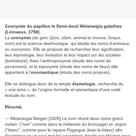
Zoonymie du papillon le Demi-deuil
Melanargia galathea
(Linnaeus, 1758)
.
La
zoonymie
(du grec
ζῷον, zôon
, animal et ónoma,
ὄνομα
,
nom) est la science diachronique qui étudie les noms d'animaux,
ou zoonymes. Elle se propose de rechercher leur signification,
leur étymologie, leur évolution et leur impact sur les sociétés
(biohistoire). Avec l'anthroponymie (étude des noms de
personnes), et la toponymie (étude des noms de lieux) elle
appartient à l'
onomastique
(étude des noms propres).
Elle se distingue donc de la simple
étymologie
, recherche du
« vrai sens », de l'origine formelle et sémantique d'une unité
lexicale du nom.
Résumé.
—
Melanargia
Meigen [1828] Le nom réunit deux noms grecs
melan-
("noir" comme dans la mélanine du bronzage) et
-argos
("blanc", comme pour le rapace Pygargue Jean-le-blanc) afin
d'exprimer en un seul mot les caractères décrits par Meigen pour