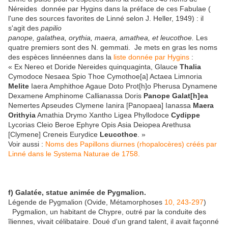
Néreides donnée par Hygins dans la préface de ces Fabulae (
l'une des sources favorites de Linné selon J. Heller, 1949) : il
s'agit des
papilio
panope, galathea, orythia, maera,
amathea,
et
leucothoe.
Les
quatre premiers sont des N. gemmati. Je mets en gras les noms
des espèces linnéennes dans la
liste donnée par Hygins
:
«
Ex Nereo et Doride Nereides quinquaginta, Glauce
Thalia
Cymodoce Nesaea Spio Thoe Cymothoe[a] Actaea Limnoria
Melite
Iaera Amphithoe Agaue Doto Prot[h]o Pherusa Dynamene
Dexamene Amphinome Callianassa Doris
Panope Galat[h]ea
Nemertes Apseudes Clymene Ianira [Panopaea] Ianassa
Maera
Orithyia
Amathia Drymo Xantho Ligea Phyllodoce
Cydippe
Lycorias Cleio Beroe Ephyre Opis Asia Deiopea Arethusa
[Clymene] Creneis Eurydice
Leucothoe
.
»
Voir aussi :
Noms des Papillons diurnes (rhopalocères) créés par
Linné dans le Systema Naturae de 1758.
f) Galatée, statue animée de Pygmalion.
Légende de Pygmalion (Ovide, Métamorphoses
10, 243-297
)
Pygmalion, un habitant de Chypre, outré par la conduite des
îliennes, vivait célibataire. Doué d'un grand talent, il avait façonné