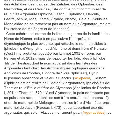
des Achillidae, des Idaidae, des Zetidae, des Opheidae, des
Nestoridae, et des Calaidae, liste dont le point commun est de
réunir les Argonautes Iphiclos, Jason, Euphemos, Hercule,
Laërte, Achille, Idas, Zétes, Orphée, Nestor, Calaïs. (Seuls les
Menelaidae ne se rattachent pas au nom d'un Argonaute, malgré
l'existence de Méléagre et de Menetios).
Cette cohérence interne de la liste des genres de la famille des
Héros de Hübner incite à ne pas suivre l'interprétation
étymologique la plus évidente, qui rattache le nom Iphiclides à
Iphicles fils d'Amphytrion et d'Alcmène et demi-frère d' Hercule
(c'est l'interprétation adoptée par Emmet 1991 et repris par
Perrein et al. 2012), mais de rapporter les Iphiclides à Iphiclos
fils de Thestios, dont le nom apparaît dans les listes des
Argonautes tant chez les Argonautiques orphiques que dans
Apollonios de Rhodes, Diodore de Sicile "Iphicles"), Hygin,
le pseudo-Apollodore et Valerius Flaccus. (
Wikipédia
). Ce nom
d'Iphiclos est en réalité celui de deux argonautes, Iphiclos fils de
Thestios roi d'Etolie et frère de Clyménos (Apollonios de Rhodes
I, 201 et Flaccus I, 370 : "Ainsi Clymenos, la poitrine frappée par
sa puissante rame, et Iphiclos son frère entraînent le bateau...")
et oncle maternel de Méléagre, et Iphiclos frère d'Alcimède, oncle
maternel de Jason (Flaccus I, 473), et qui appartient aux dix
argonautes qui, selon Flaccus, ne rament pas. (
Argonautides
); ce