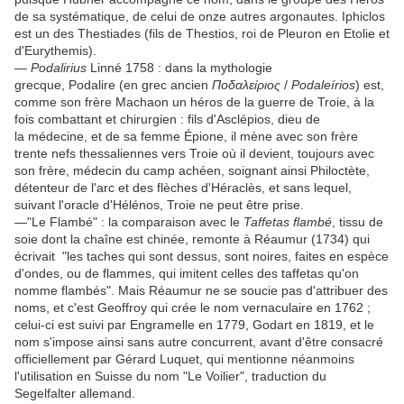
de sa systématique, de celui de onze autres argonautes. Iphiclos
est un des Thestiades (fils de Thestios, roi de Pleuron en Etolie et
d'Eurythemis).
—
Podalirius
Linné 1758 : dans la mythologie
grecque, Podalire (en grec ancien
Ποδαλείριος
/
Podaleírios
) est,
comme son frère Machaon un héros de la guerre de Troie, à la
fois combattant et chirurgien : fils d'Asclépios, dieu de
la médecine, et de sa femme Épione, il mène avec son frère
trente nefs thessaliennes vers Troie où il devient, toujours avec
son frère, médecin du camp achéen, soignant ainsi Philoctète,
détenteur de l'arc et des flèches d'Héraclès, et sans lequel,
suivant l'oracle d'Hélénos, Troie ne peut être prise.
—"Le Flambé" : la comparaison avec le
Taffetas flambé
, tissu de
soie dont la chaîne est chinée, remonte à Réaumur (1734) qui
écrivait "les taches qui sont dessus, sont noires, faites en espèce
d'ondes, ou de flammes, qui imitent celles des taffetas qu'on
nomme flambés". Mais Réaumur ne se soucie pas d'attribuer des
noms, et c'est Geoffroy qui crée le nom vernaculaire en 1762 ;
celui-ci est suivi par Engramelle en 1779, Godart en 1819, et le
nom s'impose ainsi sans autre concurrent, avant d'être consacré
officiellement par Gérard Luquet, qui mentionne néanmoins
l'utilisation en Suisse du nom "Le Voilier", traduction du
Segelfalter allemand.