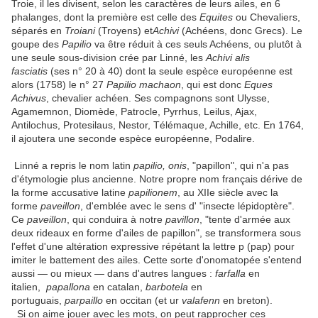
Troie, il les divisent, selon les caractères de leurs ailes, en 6
phalanges, dont la première est celle des
Equites
ou Chevaliers,
séparés en
Troiani
(Troyens) et
Achivi
(Achéens, donc Grecs). Le
goupe des
Papilio
va être réduit à ces seuls Achéens, ou plutôt à
une seule sous-division crée par Linné, les
Achivi alis
fasciatis
(ses n° 20 à 40) dont la seule espèce européenne est
alors (1758) le n° 27
Papilio machaon
, qui est donc
Eques
Achivus
, chevalier achéen. Ses compagnons sont Ulysse,
Agamemnon, Diomède, Patrocle, Pyrrhus, Leilus, Ajax,
Antilochus, Protesilaus, Nestor, Télémaque, Achille, etc. En 1764,
il ajoutera une seconde espèce européenne, Podalire.
Linné a repris le nom latin
papilio, onis
, "papillon", qui n'a pas
d'étymologie plus ancienne. Notre propre nom français dérive de
la forme accusative latine
papilionem
, au XIIe siècle avec la
forme
paveillon
, d'emblée avec le sens d' "insecte lépidoptère".
Ce
paveillon
, qui conduira à notre
pavillon
, "tente d'armée aux
deux rideaux en forme d'ailes de papillon", se transformera sous
l'effet d'une altération expressive répétant la lettre p (pap) pour
imiter le battement des ailes. Cette sorte d'onomatopée s'entend
aussi — ou mieux — dans d'autres langues :
farfalla
en
italien,
papallona
en catalan,
barbotela
en
portuguais,
parpaillo
en occitan (et ur
valafenn
en breton).
Si on aime jouer avec les mots, on peut rapprocher ces