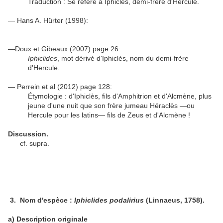
Traduction : Se réfère à Iphicles, demi-frère d'Hercule.
— Hans A. Hürter (1998):
—Doux et Gibeaux (2007) page 26:
Iphiclides
, mot dérivé d'Iphiclès, nom du demi-frère
d'Hercule.
— Perrein et al (2012) page 128:
Étymologie : d'Iphiclès, fils d'Amphitrion et d'Alcmène, plus
jeune d'une nuit que son frère jumeau Héraclès —ou
Hercule pour les latins— fils de Zeus et d'Alcmène !
Discussion.
cf. supra.
3.
Nom d'espèce :
Iphiclides podalirius
(Linnaeus, 1758).
a) Description originale