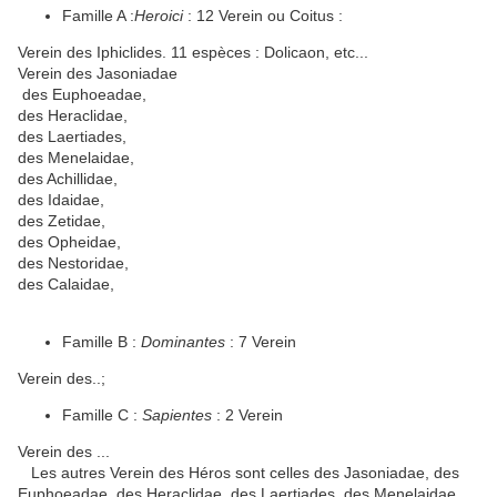
Famille A :
Heroici
: 12 Verein ou Coitus :
Verein des Iphiclides. 11 espèces : Dolicaon, etc...
Verein des Jasoniadae
des Euphoeadae,
des Heraclidae,
des Laertiades,
des Menelaidae,
des Achillidae,
des Idaidae,
des Zetidae,
des Opheidae,
des Nestoridae,
des Calaidae,
Famille B :
Dominantes
: 7 Verein
Verein des..;
Famille C :
Sapientes
: 2 Verein
Verein des ...
Les autres Verein des Héros sont celles des Jasoniadae, des
Euphoeadae, des Heraclidae, des Laertiades, des Menelaidae,