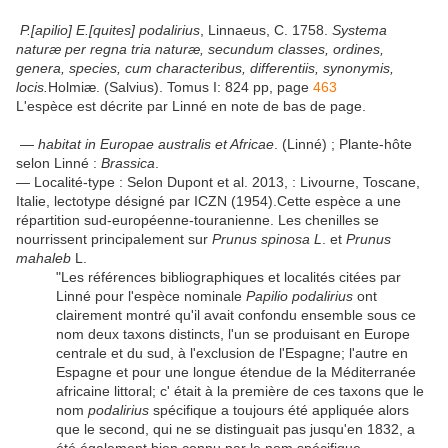
P.[apilio] E.[quites] podalirius
, Linnaeus, C. 1758.
Systema
naturæ per regna tria naturæ, secundum classes, ordines,
genera, species, cum characteribus, differentiis, synonymis,
locis.
Holmiæ. (Salvius). Tomus I: 824 pp, page
463
L'espèce est décrite par Linné en note de bas de page.
—
habitat in Europae australis et Africae
. (Linné) ; Plante-hôte
selon Linné :
Brassica
.
— Localité-type : Selon Dupont et al. 2013, : Livourne, Toscane,
Italie, lectotype désigné par ICZN (1954).Cette espèce a une
répartition sud-européenne-touranienne. Les chenilles se
nourrissent principalement sur
Prunus spinosa L
. et
Prunus
mahaleb
L.
"Les références bibliographiques et localités citées par
Linné pour l'espèce nominale
Papilio podalirius
ont
clairement montré qu'il avait confondu ensemble sous ce
nom deux taxons distincts, l'un se produisant en Europe
centrale et du sud, à l'exclusion de l'Espagne; l'autre en
Espagne et pour une longue étendue de la Méditerranée
africaine littoral; c' était à la première de ces taxons que le
nom
podalirius
spécifique a toujours été appliquée alors
que le second, qui ne se distinguait pas jusqu'en 1832, a