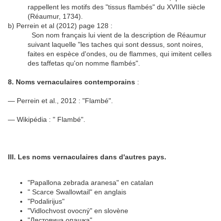
rappellent les motifs des "tissus flambés" du XVIIIe siècle
(Réaumur, 1734).
b) Perrein et al (2012) page 128 :
Son nom français lui vient de la description de Réaumur
suivant laquelle "les taches qui sont dessus, sont noires,
faites en espèce d'ondes, ou de flammes, qui imitent celles
des taffetas qu'on nomme flambés".
8. Noms vernaculaires contemporains
:
— Perrein et al., 2012 : "Flambé".
— Wikipédia : " Flambé".
III. Les noms vernaculaires dans d'autres pays.
"Papallona zebrada aranesa" en catalan
" Scarce Swallowtail" en anglais
"Podalirijus"
"Vidlochvost ovocný" en slovène
"Лястовича опашка"