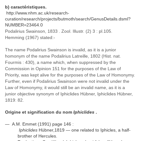
b) caractéristiques.
http://www.nhm.ac.uk/research-
curation/research/projects/butmoth/search/GenusDetails.dsml?
NUMBER=23464.0
Podalirius Swainson, 1833 . Zool. Illustr. (2) 3 : pl.105.
Hemming (1967) stated:-
The name Podalirius Swainson is invalid, as it is a junior
homonym of the name Podalirius Latreille, 1802 (Hist. nat.
Fourmis : 430), a name which, when suppressed by the
Commission in Opinion 151 for the purposes of the Law of
Priority, was kept alive for the purposes of the Law of Homonymy.
Further, even if Podalirius Swainson were not invalid under the
Law of Homonymy, it would still be an invalid name, as it is a
junior objective synonym of Iphiclides Hübner,
Iphiclides Hübner,
1819: 82.
Origine et signification du nom
Iphiclides
.
— A.M. Emmet (1991) page 146 :
Iphiclides
Hübner,1819 — one related to Iphicles, a half-
brother of Hercules.