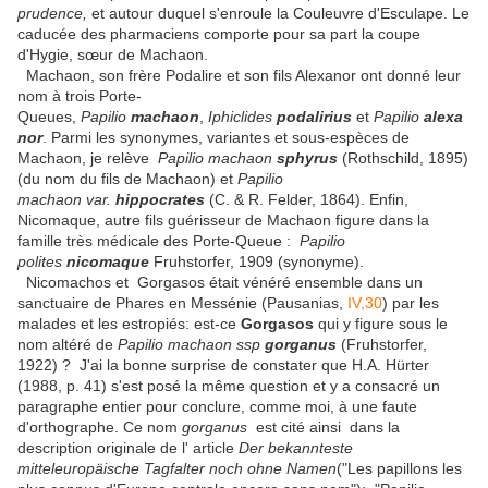
prudence,
et autour duquel s'enroule la Couleuvre d'Esculape. Le
caducée des pharmaciens comporte pour sa part la coupe
d'Hygie, sœur de Machaon.
Machaon, son frère Podalire et son fils Alexanor ont donné leur
nom à trois Porte-
Queues,
Papilio
machaon
,
Iphiclides
podalirius
et
Papilio
alexa
nor
. Parmi les synonymes, variantes et sous-espèces de
Machaon, je relève
Papilio machaon
sphyrus
(Rothschild, 1895)
(du nom du fils de Machaon) et
Papilio
machaon var.
hippocrates
(C. & R. Felder, 1864). Enfin,
Nicomaque, autre fils guérisseur de Machaon figure dans la
famille très médicale des Porte-Queue :
Papilio
polites
nicomaque
Fruhstorfer, 1909 (synonyme).
Nicomachos et Gorgasos était vénéré ensemble dans un
sanctuaire de Phares en Messénie (Pausanias,
IV,30
) par les
malades et les estropiés: est-ce
Gorgasos
qui y figure sous le
nom altéré de
Papilio
machaon ssp
gorganus
(Fruhstorfer,
1922) ? J'ai la bonne surprise de constater que H.A. Hürter
(1988, p. 41) s'est posé la même question et y a consacré un
paragraphe entier pour conclure, comme moi, à une faute
d'orthographe. Ce nom
gorganus
est cité ainsi dans la
description originale de l' article
Der bekannteste
mitteleuropäische Tagfalter noch ohne Namen
("Les papillons les