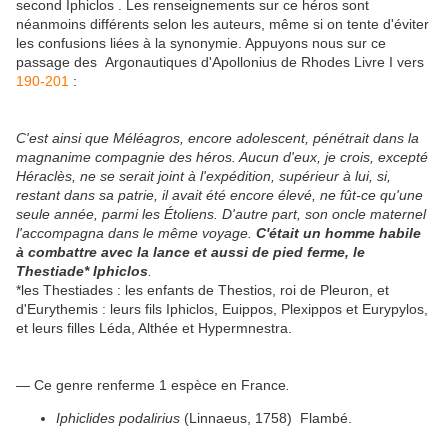
second Iphiclos . Les renseignements sur ce héros sont
néanmoins différents selon les auteurs, même si on tente d'éviter
les confusions liées à la synonymie. Appuyons nous sur ce
passage des Argonautiques d'Apollonius de Rhodes Livre I vers
190-201
:
C'est ainsi que Méléagros, encore adolescent, pénétrait dans la
magnanime compagnie des héros. Aucun d'eux, je crois, excepté
Héraclès, ne se serait joint à l'expédition, supérieur à lui, si,
restant dans sa patrie, il avait été encore élevé, ne fût-ce qu'une
seule année, parmi les Étoliens. D'autre part, son oncle maternel
l'accompagna dans le même voyage.
C'était un homme habile
à combattre avec la lance et aussi de pied ferme, le
Thestiade* Iphiclos
.
*les Thestiades : les enfants de Thestios, roi de Pleuron, et
d'Eurythemis : leurs fils Iphiclos, Euippos, Plexippos et Eurypylos,
et leurs filles Léda, Althée et Hypermnestra.
— Ce genre renferme 1 espèce en France
.
Iphiclides podalirius
(Linnaeus, 1758) Flambé.