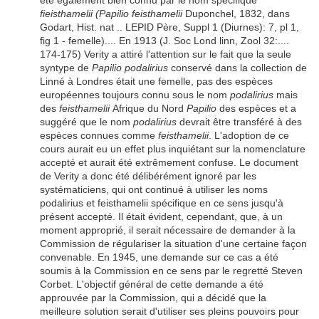
été également bien connu par le nom spécifique
fieisthamelii (Papilio feisthamelii
Duponchel, 1832, dans
Godart, Hist. nat .. LEPID Père, Suppl 1 (Diurnes): 7, pl 1,
fig 1 - femelle).... En 1913 (J. Soc Lond linn, Zool 32:....
174-175) Verity a attiré l'attention sur le fait que la seule
syntype de
Papilio podalirius
conservé dans la collection de
Linné à Londres était une femelle, pas des espèces
européennes toujours connu sous le nom
podalirius
mais
des
feisthamelii
Afrique du Nord
Papilio
des espèces et a
suggéré que le nom
podalirius
devrait être transféré à des
espèces connues comme
feisthamelii
. L'adoption de ce
cours aurait eu un effet plus inquiétant sur ​​la nomenclature
accepté et aurait été extrêmement confuse. Le document
de Verity a donc été délibérément ignoré par les
systématiciens, qui ont continué à utiliser les noms
podalirius et feisthamelii spécifique en ce sens jusqu'à
présent accepté. Il était évident, cependant, que, à un
moment approprié, il serait nécessaire de demander à la
Commission de régulariser la situation d'une certaine façon
convenable. En 1945, une demande sur ce cas a été
soumis à la Commission en ce sens par le regretté Steven
Corbet. L'objectif général de cette demande a été
approuvée par la Commission, qui a décidé que la
meilleure solution serait d'utiliser ses pleins pouvoirs pour