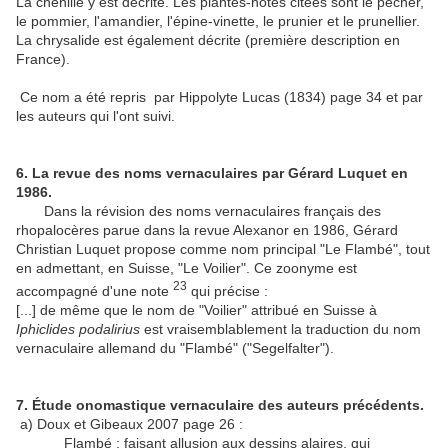
La chenille y est décrite. Les plantes-hôtes citées sont le pêcher,
le pommier, l'amandier, l'épine-vinette, le prunier et le prunellier.
La chrysalide est également décrite (première description en
France).
Ce nom a été repris par Hippolyte Lucas (1834) page 34 et par
les auteurs qui l'ont suivi.
6. La revue des noms vernaculaires par Gérard Luquet en
1986.
Dans la révision des noms vernaculaires français des
rhopalocères parue dans la revue Alexanor en 1986, Gérard
Christian Luquet propose comme nom principal "Le Flambé", tout
en admettant, en Suisse, "Le Voilier". Ce zoonyme est
23
accompagné d'une note
qui précise :
[...] de même que le nom de "Voilier" attribué en Suisse à
Iphiclides podalirius
est vraisemblablement la traduction du nom
vernaculaire allemand du "Flambé" ("Segelfalter").
7. Étude onomastique vernaculaire des auteurs précédents.
a) Doux et Gibeaux 2007 page 26 :
Flambé : faisant allusion aux dessins alaires, qui