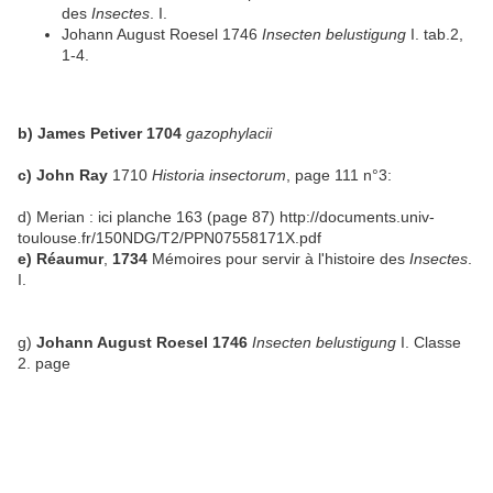
des
Insectes
. I.
Johann August Roesel 1746
Insecten belustigung
I. tab.2,
1-4.
b) James Petiver 1704
gazophylacii
c) John Ray
1710
Historia insectorum
, page 111 n°3:
d) Merian : ici planche 163 (page 87) http://documents.univ-
toulouse.fr/150NDG/T2/PPN07558171X.pdf
e) Réaumur
,
1734
Mémoires pour servir à l'histoire des
Insectes
.
I.
g)
Johann August Roesel 1746
Insecten belustigung
I. Classe
2. page