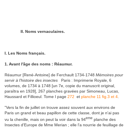
II. Noms vernaculaires.
I. Les Noms français.
1. Avant l'âge des noms : Réaumur.
Réaumur [René-Antoine] de Ferchault 1734-1748
Mémoires pour
servir à l'histoire des insectes
Paris : Imprimerie Royale, 6
volumes, de 1734 à 1748 [un 7e, copie du manuscrit original,
paraîtra en 1928], 267 planches gravées par Simoneau, Lucas,
Haussard et Fillioeul. Tome I page
272
et
planche 11 fig.3 et 4
.
"Vers la fin de juillet on trouve assez souvent aux environs de
Paris un grand et beau papillon de cette classe, dont je n'ai pas
eme
vu la chenille, mais on peut la voir dans la 94
planche des
Insectes d'Europe de Mme Merian ; elle l'a nourrie de feuillage de