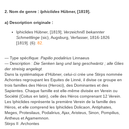
2. Nom de genre :
Iphiclides
Hübner, [1819].
a) Description originale :
Iphiclides Hübner, [1819];
Verzeichniß bekannter
Schmettlinge
(sic), Augsburg, Verfasser, 1816-1826
[1819]. (6):
82.
— Type spécifique:
Papilio
podalirius
Linnaeus
— Description :
Die Senken lang und lang geschwäntz ; alle Glies
der streisig angelegt.
Dans la systématique d'Hübner, celui-ci crée une Stirps nommée
Achontes regroupant les Equites de Linné, il divise ce groupe en
trois familles des Héros (Heroici), des Dominantes et des
Sapientes. Chaque famille est elle-même divisée en Verein ou
Société (Coitus en latin), celle des Héros comprenant 12 Verein.
Les Iphiclides représente la première Verein de la famille des
Héros, et elle comprend les Iphiclides Dolicaon, Antiphates,
Meges, Protesilaus, Podalirius, Ajax, Aristeus, Sinon, Pompilius,
Antheus et Agamemnon.
Stirps II :Archontes