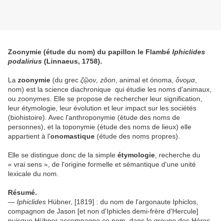
Zoonymie (étude du nom) du papillon le Flambé
Iphiclides
podalirius
(Linnaeus, 1758).
La
zoonymie
(du grec
ζῷον, zôon
, animal et ónoma,
ὄνομα
,
nom) est la science diachronique qui étudie les noms d'animaux,
ou zoonymes. Elle se propose de rechercher leur signification,
leur étymologie, leur évolution et leur impact sur les sociétés
(biohistoire). Avec l'anthroponymie (étude des noms de
personnes), et la toponymie (étude des noms de lieux) elle
appartient à l'
onomastique
(étude des noms propres).
Elle se distingue donc de la simple
étymologie
, recherche du
« vrai sens », de l'origine formelle et sémantique d'une unité
lexicale du nom.
Résumé.
— Iphiclides
Hübner, [1819] : du nom de l'argonaute Iphiclos,
compagnon de Jason [et non d'Iphicles demi-frère d'Hercule]
puisque Hübner accompagne ce nom, dans le groupe des Héros