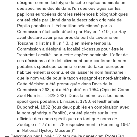
désigner comme lectotype de cette espèce nominale un
des spécimens décrits dans l'un des ouvrages sur les
papillons européens dont les références bibliographiques
ont été cités par Linné dans la description originale de
Papilio podalirius. L'échantillon sélectionné par la
Commission était celle décrite par Ray en 1710:, qe Ray
avait déclaré avoir prise près du port de Livourne en
Toscane; (Hist Ins III, n ° 3...) en même temps la
Commission a désigné la localité ci-dessus pour être le
"restreint Localité" pour cette espèce nominale. L'effet de
ces décisions a été définitivement pour confirmer le nom
podalirius spécifique comme le nom du taxon européen
habituellement si connu, et de laisser le nom feisthamelii
que le nom valide pour le taxon espagnol et nord-africaine.
Cette décision a été promulguée dans l'avis de la
Commission 263, qui a été publié en 1954 (Opin int Comm
Zool Nom 5:..... 329-342). Dans le même avis les noms
spécifiques podalirius Linnaeus, 1758, et feisthamelii
Duponchel, 1832 (tous deux publiés en combinaison avec
le nom générique Papilio), ont été placés sur la liste
officielle des noms spécifiques en tant que noms de
Zoologie n ° 77 et n ° 78 respectivement . (Hemming 1967
in National Hystory Museum)"
— Description par Linné :
Hic tam multa habet cum Protesilao