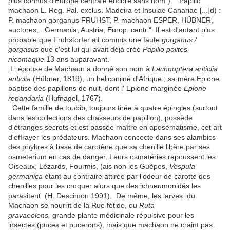
plus connus d'Europe centrale encore sans nom"): "Papilio
machaon L. Reg. Pal. exclus. Madeira et Insulae Canariae [...]d) :
P. machaon gorganus FRUHST, P. machaon ESPER, HÜBNER,
auctores,...Germania, Austria, Europ. centr.". Il est d'autant plus
probable que Fruhstorfer ait commis une faute
gorganus /
gorgasus
que c'est lui qui avait déjà créé
Papilio polites
nicomaque
13 ans auparavant.
L' épouse de Machaon a donné son nom à
Lachnoptera anticlia
anticlia
(Hübner, 1819), un heliconiiné d'Afrique ; sa mère Epione
baptise des papillons de nuit, dont l' Epione marginée
Epione
repandaria
(Hufnagel, 1767).
Cette famille de toubib, toujours tirée à quatre épingles (surtout
dans les collections des chasseurs de papillon), possède
d'étranges secrets et est passée maître en aposématisme, cet art
d'effrayer les prédateurs. Machaon concocte dans ses alambics
des phyltres à base de carotène que sa chenille libère par ses
osmeterium en cas de danger. Leurs osmatéries repoussent les
Oiseaux, Lézards, Fourmis, (ais non les Guèpes,
Vespula
germanica
étant au contraire attirée par l'odeur de carotte des
chenilles pour les croquer alors que des ichneumonidés les
parasitent (H. Descimon 1991). De même, les larves du
Machaon se nourrit de la Rue fétide, ou
Ruta
gravaeolens,
grande plante médicinale répulsive pour les
insectes (puces et pucerons), mais que machaon ne craint pas.