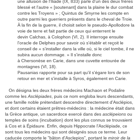
une allusion de l'Iliade (IX, 833) parle d'un des deux frères
blessé et l'autre « [soutenant] dans la plaine le dur combat
contre les Troyens » ; Quintus de Smyrne les compte en
outre parmi les guerriers présents dans le cheval de Troie.
À la fin de la guerre, il choisit selon le pseudo-Apollodore la
voie de terre et fait partie de ceux qui enterrent le
devin Calchas, à Colophon (VI, 2). Il interroge ensuite
l'oracle de Delphes pour savoir où s'établir et reçoit le
conseil de « s’installer dans la ville où, si le ciel tombe, il ne
subira aucun dommage. » Il s'installe donc
à Chersonèse en Carie, dans une cuvette entourée de
montagnes (VI, 18).
Pausanias rapporte pour sa part qu'il s'égare lors de son
retour en mer et s'installe à Syros, également en Carie.
On désigna les deux frères médecins Machaon et Podalire
comme les
Asclépiades
, puis ce nom engloba leurs descendants,
une famille noble prétendant descendre directement d'Asclépios,
et dont certains étaient prêtres-médecins : la médecine était dans
la Grèce antique, un sacerdoce exercé dans des
asclépeions
ou
temples de soins (incubation) dont les plus connus se trouvaient
à Cos et à Épidaure. Enfin, depuis Hippocrate l'Asclépiade, ce
sont tous les médecins qui sont désignés sous ce terme. Leur
caducée comporte le "bâton d'Asclepios", portant le
miroir de la