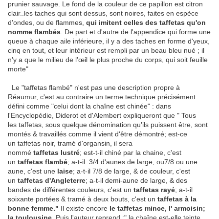
prunier sauvage. Le fond de la couleur de ce papillon est citron
clair..les taches qui sont dessus, sont noires, faites en espèce
d'ondes, ou de flammes,
qui imitent celles des taffetas qu'on
nomme flambés
. De part et d'autre de l'appendice qui forme une
queue à chaque aile inférieure, il y a des taches en forme d'yeux,
cinq en tout, et leur intérieur est rempli par un beau bleu nué ; il
n'y a que le milieu de l'œil le plus proche du corps, qui soit feuille
morte"
Le "taffetas flambé" n'est pas une description propre à
Réaumur, c'est au contraire un terme technique précisément
défini comme "celui dont la chaîne est chinée" : dans
l'Encyclopédie, Diderot et d'Alembert expliqueront que " Tous
les taffetas, sous quelque dénomination qu'ils puissent être, sont
montés & travaillés comme il vient d'être démontré; est-ce
un taffetas noir, tramé d'organsin, il sera
nommé
taffetas lustré
; est-t-il chiné par la chaine, c'est
un
taffetas flambé
; a-t-il 3/4 d'aunes de large, ou7/8 ou une
aune, c'est une
laise
; a-t-il 7/8 de large, & de couleur, c'est
un
taffetas d'Angleterre
; a-t-il demi-aune de large, & des
bandes de différentes couleurs, c'est un
taffetas rayé
; a-t-il
soixante portées & tramé à deux bouts, c'est un
taffetas à la
bonne femme."
Il existe encore
le taffetas mince, l' armoisin;
la toulousine.
Puis l'auteur reprend :" la chaîne est-elle teinte