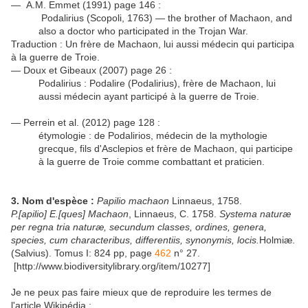
— A.M. Emmet (1991) page 146 :
Podalirius (Scopoli, 1763) — the brother of Machaon, and
also a doctor who participated in the Trojan War.
Traduction : Un frère de Machaon, lui aussi médecin qui participa
à la guerre de Troie.
— Doux et Gibeaux (2007) page 26 :
Podalirius : Podalire (Podalirius), frère de Machaon, lui
aussi médecin ayant participé à la guerre de Troie.
— Perrein et al. (2012) page 128 :
étymologie : de Podalirios, médecin de la mythologie
grecque, fils d'Asclepios et frère de Machaon, qui participe
à la guerre de Troie comme combattant et praticien.
3. Nom d'espèce :
Papilio machaon
Linnaeus, 1758.
P.[apilio] E.[ques] Machaon
, Linnaeus, C. 1758.
Systema naturæ
per regna tria naturæ, secundum classes, ordines, genera,
species, cum characteribus, differentiis, synonymis, locis.
Holmiæ.
(Salvius). Tomus I: 824 pp, page
462
n° 27.
[http://www.biodiversitylibrary.org/item/10277]
Je ne peux pas faire mieux que de reproduire les termes de
l'article Wikipédia :