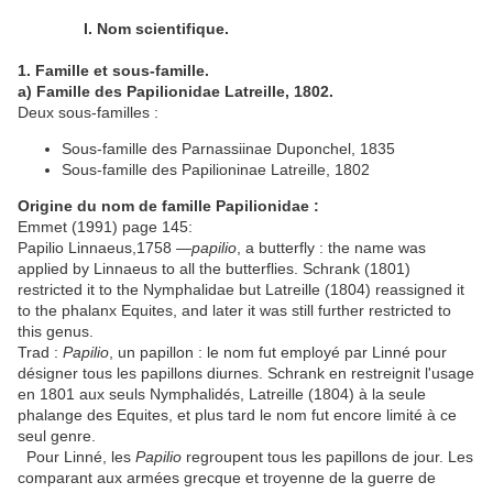
I. Nom scientifique.
1. Famille et sous-famille.
a) Famille des
Papilionidae Latreille, 1802.
Deux sous-familles :
Sous-famille des Parnassiinae Duponchel, 1835
Sous-famille des Papilioninae Latreille, 1802
Origine du nom de famille Papilionidae :
Emmet (1991) page 145:
Papilio Linnaeus,1758 —
papilio
, a butterfly : the name was
applied by Linnaeus to all the butterflies. Schrank (1801)
restricted it to the Nymphalidae but Latreille (1804) reassigned it
to the phalanx Equites, and later it was still further restricted to
this genus.
Trad :
Papilio
, un papillon : le nom fut employé par Linné pour
désigner tous les papillons diurnes. Schrank en restreignit l'usage
en 1801 aux seuls Nymphalidés, Latreille (1804) à la seule
phalange des Equites, et plus tard le nom fut encore limité à ce
seul genre.
Pour Linné, les
Papilio
regroupent tous les papillons de jour. Les
comparant aux armées grecque et troyenne de la guerre de