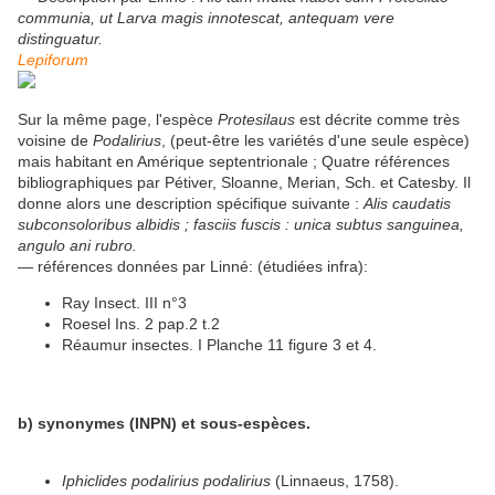
communia, ut Larva magis innotescat, antequam vere
distinguatur.
Lepiforum
Sur la même page, l'espèce
Protesilaus
est décrite comme très
voisine de
Podalirius
, (peut-être les variétés d'une seule espèce)
mais habitant en Amérique septentrionale ; Quatre références
bibliographiques par Pétiver, Sloanne, Merian, Sch. et Catesby. Il
donne alors une description spécifique suivante :
Alis caudatis
subconsoloribus albidis ; fasciis fuscis : unica subtus sanguinea,
angulo ani rubro.
— références données par Linné: (étudiées infra):
Ray Insect. III n°3
Roesel Ins. 2 pap.2 t.2
Réaumur insectes. I Planche 11 figure 3 et 4.
b) synonymes (INPN) et sous-espèces.
Iphiclides podalirius podalirius
(Linnaeus, 1758).