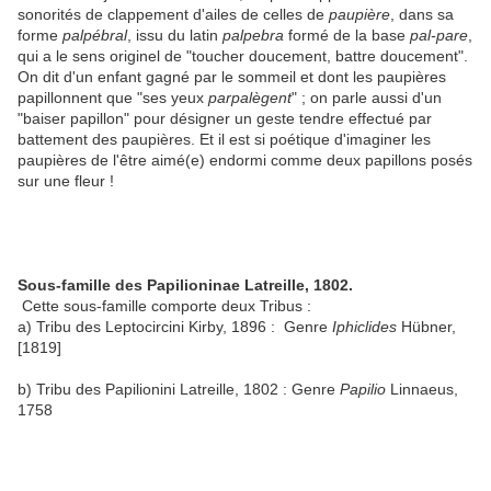
sonorités de clappement d'ailes de celles de
paupière
, dans sa
forme
palpébral
, issu du latin
palpebra
formé de la base
pal-pare
,
qui a le sens originel de "toucher doucement, battre doucement".
On dit d'un enfant gagné par le sommeil et dont les paupières
papillonnent que "ses yeux
parpalègent
" ; on parle aussi d'un
"baiser papillon" pour désigner un geste tendre effectué par
battement des paupières. Et il est si poétique d'imaginer les
paupières de l'être aimé(e) endormi comme deux papillons posés
sur une fleur !
Sous-famille des Papilioninae Latreille, 1802.
Cette sous-famille comporte deux Tribus :
a) Tribu des Leptocircini Kirby, 1896 : Genre
Iphiclides
Hübner,
[1819]
b) Tribu des Papilionini Latreille, 1802 : Genre
Papilio
Linnaeus,
1758