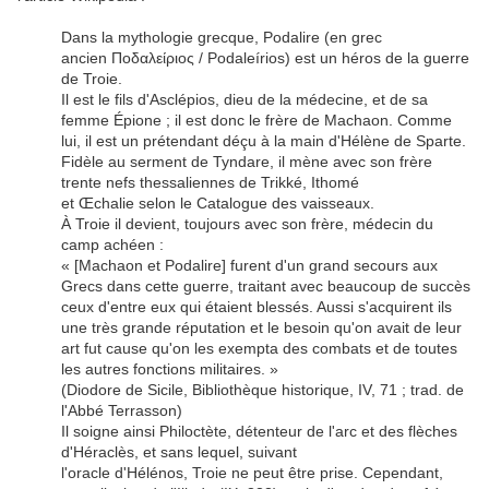
Dans la mythologie grecque, Podalire (en grec
ancien
Ποδαλείριος
/
Podaleírios
) est un héros de la guerre
de Troie.
Il est le fils d'Asclépios, dieu de la médecine, et de sa
femme Épione ; il est donc le frère de Machaon. Comme
lui, il est un prétendant déçu à la main d'Hélène de Sparte.
Fidèle au serment de Tyndare, il mène avec son frère
trente nefs thessaliennes de Trikké, Ithomé
et Œchalie selon le Catalogue des vaisseaux.
À Troie il devient, toujours avec son frère, médecin du
camp achéen :
« [Machaon et Podalire] furent d'un grand secours aux
Grecs dans cette guerre, traitant avec beaucoup de succès
ceux d'entre eux qui étaient blessés. Aussi s'acquirent ils
une très grande réputation et le besoin qu'on avait de leur
art fut cause qu'on les exempta des combats et de toutes
les autres fonctions militaires. »
(Diodore de Sicile, Bibliothèque historique, IV, 71 ; trad. de
l'Abbé Terrasson)
Il soigne ainsi Philoctète, détenteur de l'arc et des flèches
d'Héraclès, et sans lequel, suivant
l'oracle d'Hélénos, Troie ne peut être prise. Cependant,