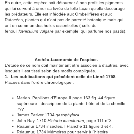
En outre, cette espèce sait détourner à son profit les pigments
qui lui servent à orner sa livrée de telle façon qu'elle décourage
les prédateurs. Elle est inféodée aux Ombellifères et aux
Rutacées, plantes qui n'ont pas de parenté botanique mais qui
ont en commun des huiles essentielles ( celle du
fenouil
fœniculum vulgare
par exemple, qui parfume nos pastis).
Archéo-taxonomie de l'espèce.
L'étude de ce nom doit maintenant être associée à d'autres, avec
lesquels il est tissé selon des motifs compliqués.
1.
Les publications qui précèdent celle de Linné 1758.
Placées dans l'ordre chronologique :
Merian Papillons d'Europe II page 163 fig. 44 figure
supérieure : description de la plante-hôte et de la chenille
???
James Petiver 1704
gazophylacii
John Ray, 1710
Historia insectorum
, page 111 n°3
Réaumur 1734 insectes. I Planche 11 figure 3 et 4.
Réaumur, 1734 Mémoires pour servir à l'histoire