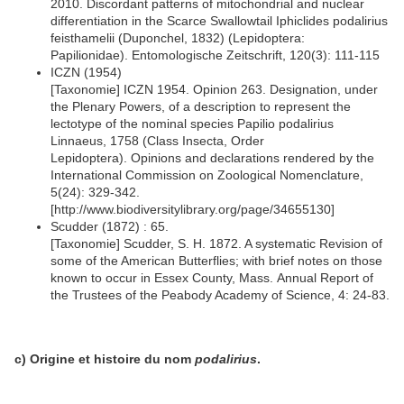
2010. Discordant patterns of mitochondrial and nuclear
differentiation in the Scarce Swallowtail Iphiclides podalirius
feisthamelii (Duponchel, 1832) (Lepidoptera:
Papilionidae). Entomologische Zeitschrift, 120(3): 111-115
ICZN (1954)
[Taxonomie] ICZN 1954. Opinion 263. Designation, under
the Plenary Powers, of a description to represent the
lectotype of the nominal species Papilio podalirius
Linnaeus, 1758 (Class Insecta, Order
Lepidoptera). Opinions and declarations rendered by the
International Commission on Zoological Nomenclature,
5(24): 329-342.
[http://www.biodiversitylibrary.org/page/34655130]
Scudder (1872) : 65.
[Taxonomie] Scudder, S. H. 1872. A systematic Revision of
some of the American Butterflies; with brief notes on those
known to occur in Essex County, Mass. Annual Report of
the Trustees of the Peabody Academy of Science, 4: 24-83.
c) Origine et histoire du nom
podalirius
.