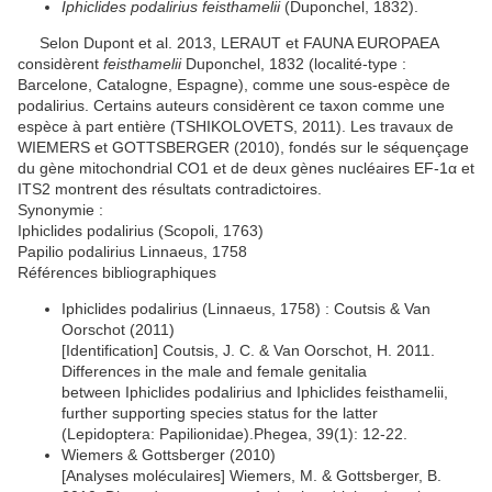
Iphiclides podalirius feisthamelii
(Duponchel, 1832).
Selon Dupont et al. 2013, LERAUT et FAUNA EUROPAEA
considèrent
feisthamelii
Duponchel, 1832 (localité-type :
Barcelone, Catalogne, Espagne), comme une sous-espèce de
podalirius. Certains auteurs considèrent ce taxon comme une
espèce à part entière (TSHIKOLOVETS, 2011). Les travaux de
WIEMERS et GOTTSBERGER (2010), fondés sur le séquençage
du gène mitochondrial CO1 et de deux gènes nucléaires EF-1α et
ITS2 montrent des résultats contradictoires.
Synonymie :
Iphiclides podalirius (Scopoli, 1763)
Papilio podalirius Linnaeus, 1758
Références bibliographiques
Iphiclides podalirius (Linnaeus, 1758) : Coutsis & Van
Oorschot (2011)
[Identification] Coutsis, J. C. & Van Oorschot, H. 2011.
Differences in the male and female genitalia
between Iphiclides podalirius and Iphiclides feisthamelii,
further supporting species status for the latter
(Lepidoptera: Papilionidae).Phegea, 39(1): 12-22.
Wiemers & Gottsberger (2010)
[Analyses moléculaires] Wiemers, M. & Gottsberger, B.