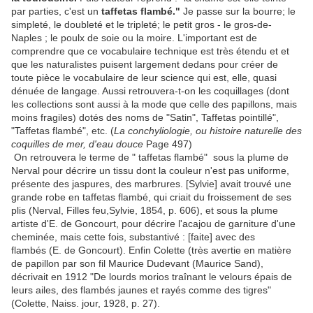
par parties, c'est un
taffetas flambé."
Je passe sur la bourre; le
simpleté, le doubleté et le tripleté; le petit gros - le gros-de-
Naples ; le poulx de soie ou la moire. L'important est de
comprendre que ce vocabulaire technique est très étendu et et
que les naturalistes puisent largement dedans pour créer de
toute pièce le vocabulaire de leur science qui est, elle, quasi
dénuée de langage. Aussi retrouvera-t-on les coquillages (dont
les collections sont aussi à la mode que celle des papillons, mais
moins fragiles) dotés des noms de "Satin", Taffetas pointillé",
"Taffetas flambé", etc. (
La conchyliologie, ou histoire naturelle des
coquilles de mer, d'eau douce
Page 497)
On retrouvera le terme de " taffetas flambé" sous la plume de
Nerval pour décrire un tissu dont la couleur n'est pas uniforme,
présente des jaspures, des marbrures. [Sylvie] avait trouvé une
grande robe en taffetas flambé, qui criait du froissement de ses
plis (Nerval, Filles feu,Sylvie, 1854, p. 606), et sous la plume
artiste d'E. de Goncourt, pour décrire l'acajou de garniture d'une
cheminée, mais cette fois, substantivé : [faite] avec des
flambés (E. de Goncourt). Enfin Colette (très avertie en matière
de papillon par son fil Maurice Dudevant (Maurice Sand),
décrivait en 1912 "De lourds morios traînant le velours épais de
leurs ailes, des flambés jaunes et rayés comme des tigres"
(Colette, Naiss. jour, 1928, p. 27).