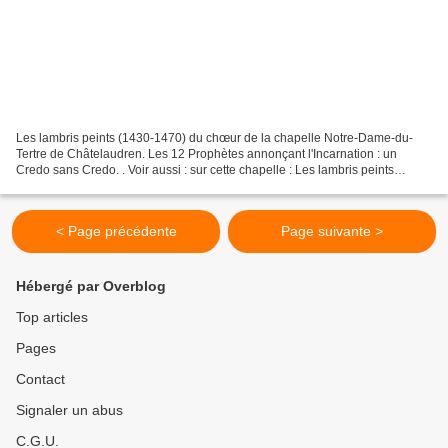
Les lambris peints (1430-1470) du chœur de la chapelle Notre-Dame-du-
Tertre de Châtelaudren. Les 12 Prophètes annonçant l'Incarnation : un
Credo sans Credo. . Voir aussi : sur cette chapelle : Les lambris peints
(1430-1470) de la chapelle Notre-Dame-du-Tertre...
< Page précédente
Page suivante >
Hébergé par Overblog
Top articles
Pages
Contact
Signaler un abus
C.G.U.