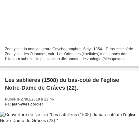
Zoonymie du nom de genre Onychogomphus, Selys 1854. . Dans cette série
Zoonymie des Odonates, voir : Les Odonates (libellules) mentionnés dans
l'Har.ra = hubullu , le plus ancien dictionnaire de zoologie (Mésopotamie
paléo-babylonienne) . Zoonymie des...
Les sablières (1508) du bas-coté de l'église
Notre-Dame de Grâces (22).
Publié le 27/02/2018 à 12:46
Par
jean-yves cordier