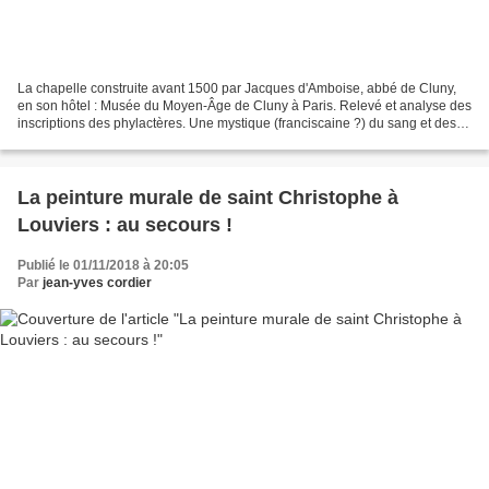
La chapelle construite avant 1500 par Jacques d'Amboise, abbé de Cluny,
en son hôtel : Musée du Moyen-Âge de Cluny à Paris. Relevé et analyse des
inscriptions des phylactères. Une mystique (franciscaine ?) du sang et des
larmes. . Sur ce musée, voir aussi...
La peinture murale de saint Christophe à
Louviers : au secours !
Publié le 01/11/2018 à 20:05
Par
jean-yves cordier